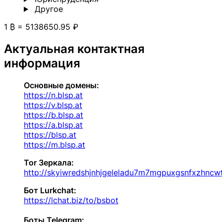
Другoе
1 ₿ = 5138650.95 ₽
Актуальная контактная
информация
Основные домены:
https://n.blsp.at
https://v.blsp.at
https://b.blsp.at
https://a.blsp.at
https://blsp.at
https://m.blsp.at
Tor
Зеркала
:
http://skyiwredshjnhjgeleladu7m7mgpuxgsnfxzhncw
Бот Lurkchat:
https://lchat.biz/to/bsbot
Боты Telegram: