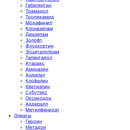
Габапентин
Трамадол
Тропикамид
Модафинил
Клоназепам
Диазепам
Золофт
Флуоксетин
Эсциталопрам
Тапентадол
Атаракс
Аминазин
Андипал
Клофелин
Кветиапин
Субутекс
Оксикодон
Аддералл
Метилфенидат
Опиаты
Героин
Метадон