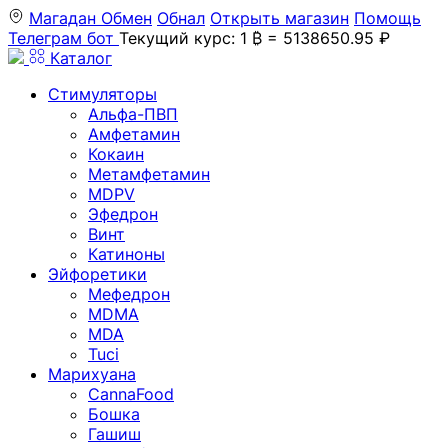
Магадан
Обмен
Обнал
Открыть магазин
Помощь
Телеграм бот
Текущий курс: 1 ₿ = 5138650.95 ₽
Каталог
Стимуляторы
Альфа-ПВП
Амфетамин
Кокаин
Метамфетамин
MDPV
Эфедрон
Винт
Катиноны
Эйфоретики
Мефедрон
MDMA
MDA
Tuci
Марихуана
CannaFood
Бошка
Гашиш