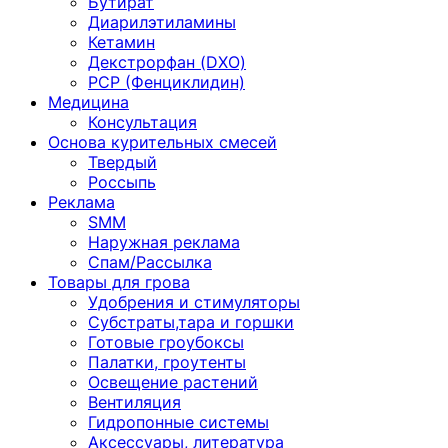
Бутират
Диарилэтиламины
Кетамин
Декстрорфан (DXO)
PCP (Фенциклидин)
Медицина
Консультация
Основа курительных смесей
Твердый
Россыпь
Реклама
SMM
Наружная реклама
Спам/Рассылка
Товары для грова
Удобрения и стимуляторы
Субстраты,тара и горшки
Готовые гроубоксы
Палатки, гроутенты
Освещение растений
Вентиляция
Гидропонные системы
Аксессуары, литература