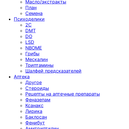
Масло/экстракты
План
Семена
Психоделики
2C
DMT
DO
LSD
NBOME
Грибы
Мескалин
Триптамины
Шалфей предсказателей
Аптека
Другое
Стероиды
Рецепты на аптечные препараты
Феназепам
Ксанакс
Лирика
Баклосан
Фенибут
Амитриптилин