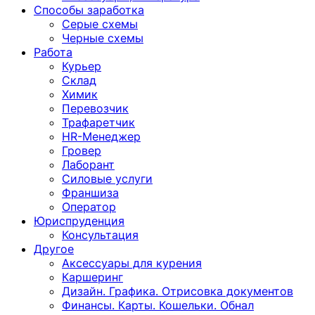
Способы заработка
Серые схемы
Черные схемы
Работа
Курьер
Склад
Химик
Перевозчик
Трафаретчик
HR-Менеджер
Гровер
Лаборант
Силовые услуги
Франшиза
Оператор
Юриспруденция
Консультация
Другoе
Аксессуары для курения
Каршеринг
Дизайн. Графика. Отрисовка документов
Финансы. Карты. Кошельки. Обнал