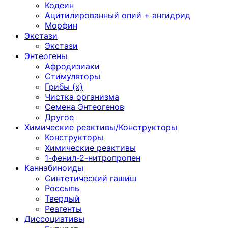
Кодеин
Ацитилированный опий + ангидрид
Морфин
Экстази
Экстази
Энтеогены
Афродизиаки
Стимуляторы
Грибы (х)
Чистка организма
Семена Энтеогенов
Другое
Химические реактивы/Конструкторы
Конструкторы
Химические реактивы
1-фенил-2-нитропропен
Каннабиноиды
Синтетический гашиш
Россыпь
Твердый
Реагенты
Диссоциативы