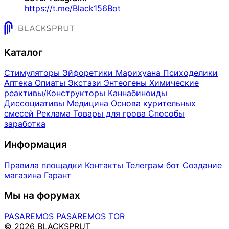
https://t.me/Black156Bot
Каталог
Стимуляторы
Эйфоретики
Марихуана
Психоделики
Аптека
Опиаты
Экстази
Энтеогены
Химические
реактивы/Конструкторы
Каннабиноиды
Диссоциативы
Медицина
Основа курительных
смесей
Реклама
Товары для грова
Способы
заработка
Информация
Правила площадки
Контакты
Телеграм бот
Создание
магазина
Гарант
Мы на форумах
PASAREMOS
PASAREMOS TOR
© 2026 BLACKSPRUT