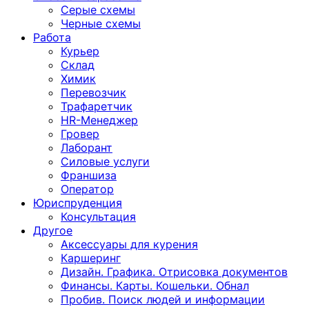
Серые схемы
Черные схемы
Работа
Курьер
Склад
Химик
Перевозчик
Трафаретчик
HR-Менеджер
Гровер
Лаборант
Силовые услуги
Франшиза
Оператор
Юриспруденция
Консультация
Другoе
Аксессуары для курения
Каршеринг
Дизайн. Графика. Отрисовка документов
Финансы. Карты. Кошельки. Обнал
Пробив. Поиск людей и информации