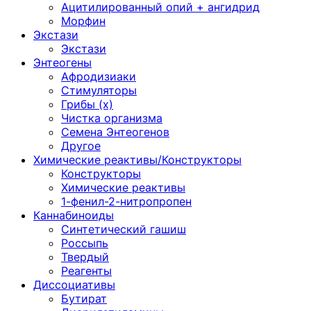
Ацитилированный опий + ангидрид
Морфин
Экстази
Экстази
Энтеогены
Афродизиаки
Стимуляторы
Грибы (х)
Чистка организма
Семена Энтеогенов
Другое
Химические реактивы/Конструкторы
Конструкторы
Химические реактивы
1-фенил-2-нитропропен
Каннабиноиды
Синтетический гашиш
Россыпь
Твердый
Реагенты
Диссоциативы
Бутират