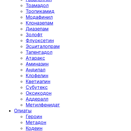
Трамадол
Тропикамид
Модафинил
Клоназепам
Диазепам
Золофт
Флуоксетин
Эсциталопрам
Тапентадол
Атаракс
Аминазин
Андипал
Клофелин
Кветиапин
Субутекс
Оксикодон
Аддералл
Метилфенидат
Опиаты
Героин
Метадон
Кодеин