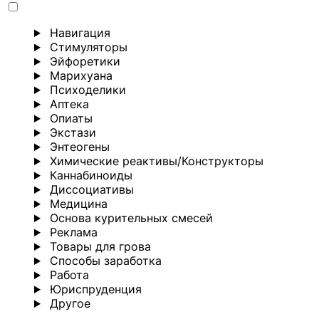
Навигация
Стимуляторы
Эйфоретики
Марихуана
Психоделики
Аптека
Опиаты
Экстази
Энтеогены
Химические реактивы/Конструкторы
Каннабиноиды
Диссоциативы
Медицина
Основа курительных смесей
Реклама
Товары для грова
Способы заработка
Работа
Юриспруденция
Другoе