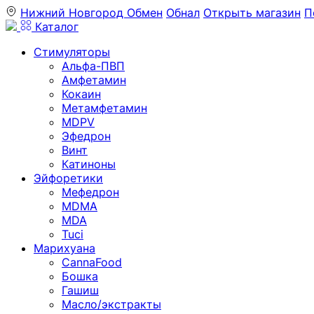
Нижний Новгород
Обмен
Обнал
Открыть магазин
П
Каталог
Стимуляторы
Альфа-ПВП
Амфетамин
Кокаин
Метамфетамин
MDPV
Эфедрон
Винт
Катиноны
Эйфоретики
Мефедрон
MDMA
MDA
Tuci
Марихуана
CannaFood
Бошка
Гашиш
Масло/экстракты