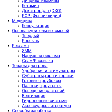
Диарилэтиламины
Кетамин
Декстрорфан (DXO)
PCP (Фенциклидин)
Медицина
Консультация
Основа курительных смесей
Твердый
Россыпь
Реклама
SMM
Наружная реклама
Спам/Рассылка
Товары для грова
Удобрения и стимуляторы
Субстраты,тара и горшки
Готовые гроубоксы
Палатки, гроутенты
Освещение растений
Вентиляция
Гидропонные системы
Аксессуары, литература
Способы заработка