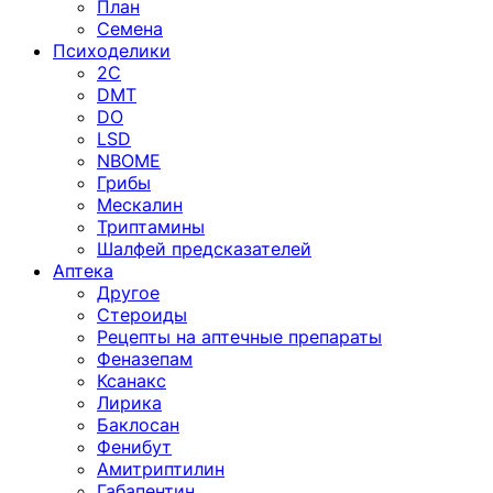
План
Семена
Психоделики
2C
DMT
DO
LSD
NBOME
Грибы
Мескалин
Триптамины
Шалфей предсказателей
Аптека
Другое
Стероиды
Рецепты на аптечные препараты
Феназепам
Ксанакс
Лирика
Баклосан
Фенибут
Амитриптилин
Габапентин