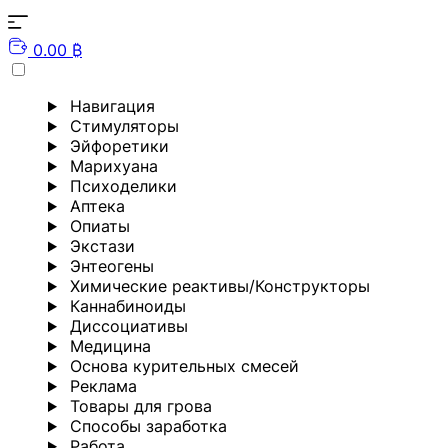
0.00 ₿
Навигация
Стимуляторы
Эйфоретики
Марихуана
Психоделики
Аптека
Опиаты
Экстази
Энтеогены
Химические реактивы/Конструкторы
Каннабиноиды
Диссоциативы
Медицина
Основа курительных смесей
Реклама
Товары для грова
Способы заработка
Работа