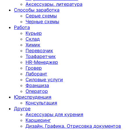
Аксессуары, литература
Способы заработка
Серые схемы
Черные схемы
Работа
Курьер
Склад
Химик
Перевозчик
Трафаретчик
HR-Менеджер
Гровер
Лаборант
Силовые услуги
Франшиза
Оператор
Юриспруденция
Консультация
Другoе
Аксессуары для курения
Каршеринг
Дизайн. Графика. Отрисовка документов