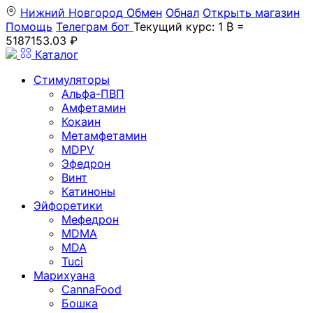
Нижний Новгород
Обмен
Обнал
Открыть магазин
Помощь
Телеграм бот
Текущий курс: 1 ₿ =
5187153.03 ₽
Каталог
Стимуляторы
Альфа-ПВП
Амфетамин
Кокаин
Метамфетамин
MDPV
Эфедрон
Винт
Катиноны
Эйфоретики
Мефедрон
MDMA
MDA
Tuci
Марихуана
CannaFood
Бошка