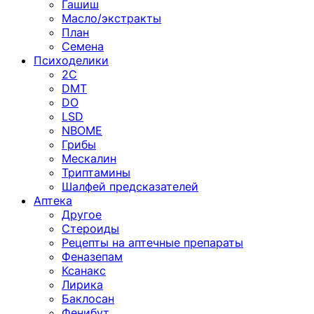
Гашиш
Масло/экстракты
План
Семена
Психоделики
2C
DMT
DO
LSD
NBOME
Грибы
Мескалин
Триптамины
Шалфей предсказателей
Аптека
Другое
Стероиды
Рецепты на аптечные препараты
Феназепам
Ксанакс
Лирика
Баклосан
Фенибут