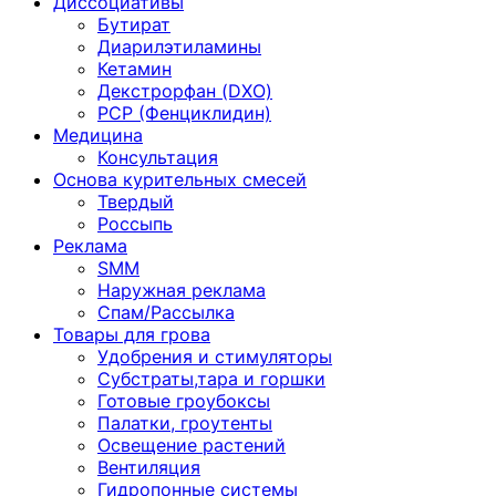
Диссоциативы
Бутират
Диарилэтиламины
Кетамин
Декстрорфан (DXO)
PCP (Фенциклидин)
Медицина
Консультация
Основа курительных смесей
Твердый
Россыпь
Реклама
SMM
Наружная реклама
Спам/Рассылка
Товары для грова
Удобрения и стимуляторы
Субстраты,тара и горшки
Готовые гроубоксы
Палатки, гроутенты
Освещение растений
Вентиляция
Гидропонные системы