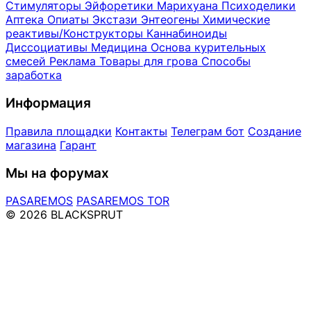
Стимуляторы
Эйфоретики
Марихуана
Психоделики
Аптека
Опиаты
Экстази
Энтеогены
Химические
реактивы/Конструкторы
Каннабиноиды
Диссоциативы
Медицина
Основа курительных
смесей
Реклама
Товары для грова
Способы
заработка
Информация
Правила площадки
Контакты
Телеграм бот
Создание
магазина
Гарант
Мы на форумах
PASAREMOS
PASAREMOS TOR
© 2026 BLACKSPRUT