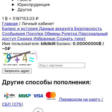
Юриспруденция
Другoе
1 ₿ = 5187153.03 ₽
Главная
/
Личный кабинет
Баланс и история
Данные аккаунта
Безопасность
Сообщения
Покупки
Обмены
Рулетка
Персональный
доступ
Скидки
Избранные
Создать тикет
Имя пользователя:
kilkilkilll
Баланс:
0.00000000₿ /
~0₽
Запросить адрес
Другие способы пополнения:
Переводом на карту /
СБП (27%)