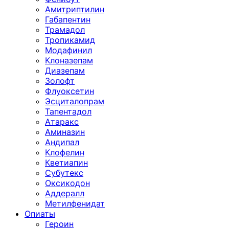
Амитриптилин
Габапентин
Трамадол
Тропикамид
Модафинил
Клоназепам
Диазепам
Золофт
Флуоксетин
Эсциталопрам
Тапентадол
Атаракс
Аминазин
Андипал
Клофелин
Кветиапин
Субутекс
Оксикодон
Аддералл
Метилфенидат
Опиаты
Героин