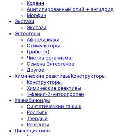
Кодеин
Ацитилированный опий + ангидрид
Морфин
Экстази
Экстази
Энтеогены
Афродизиаки
Стимуляторы
Грибы (х)
Чистка организма
Семена Энтеогенов
Другое
Химические реактивы/Конструкторы
Конструкторы
Химические реактивы
1-фенил-2-нитропропен
Каннабиноиды
Синтетический гашиш
Россыпь
Твердый
Реагенты
Диссоциативы