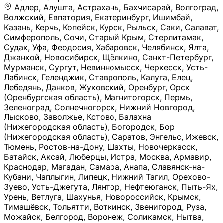
Адлер, Алушта, Астрахань, Бахчисарай, Волгоград, Волжский, Евпатория, Екатеринбург, Ишимбай, Казань, Керчь, Копейск, Курск, Рыльск, Саки, Салават, Симферополь, Сочи, Старый Крым, Стерлитамак, Судак, Уфа, Феодосия, Хабаровск, Челябинск, Ялта, Джанкой, Новосибирск, Щёлкино, Санкт-Петербург, Мурманск, Сургут, Невинномысск, Черкесск, Усть-Лабинск, Геленджик, Ставрополь, Калуга, Елец, Лебедянь, Данков, Жуковский, Оренбург, Орск (Оренбургская область), Магнитогорск, Пермь, Зеленоград, Солнечногорск, Нижний Новгород, Лысково, Заволжье, Кстово, Балахна (Нижегородская область), Богородск, Бор (Нижегородская область), Саратов, Энгельс, Ижевск, Тюмень, Ростов-на-Дону, Шахты, Новочеркасск, Батайск, Аксай, Люберцы, Истра, Москва, Армавир, Краснодар, Магадан, Самара, Анапа, Славянск-на-Кубани, Чаплыгин, Липецк, Нижний Тагил, Орехово-Зуево, Усть-Джегута, Лянтор, Нефтеюганск, Пыть-Ях, Урень, Ветлуга, Шахунья, Новороссийск, Крымск, Тимашёвск, Тольятти, Воткинск, Звенигород, Руза, Можайск, Белгород, Воронеж, Соликамск, Нытва, Лысьва (Пермский край), Чусовой, Кунгур, Краснокамск, Миасс, Губаха, Тула, Новомосковск, Донской, Омск, Льгов, Мытищи, Королёв, Ивантеевка, Балашиха, Семилуки, Кудымкар, Старый Оскол, Оса (Пермский край), Одинцово (Московская область), Ханты-Мансийск, Лабинск, Темрюк, Курганинск, Белореченск (Краснодарский край), Алупкa, Губкин, Рязань, Калининград, Усть-Илимск, Фрязино, Минеральные Воды, Пятигорск, Кострома, Ярославль, Коркино, Верхняя Пышма, Подольск, Красноярск, Смоленск, Долгопрудный, Чебоксары, Калачинск, Канск, Киров (Кировская область), Вологда, Рославль, Владивосток, Обнинск, Балабаново (Калужская область), Малоярославец, Брянск, Видное, Ярцево, Вязьма, Гагарин, Приволжск, Фурманов, Чайковский, Кинешма, Горячий Ключ, Улан-Удэ, Туймазы, Дюртюли, Альметьевск, Нефтекамск, Хадыженск, Апшеронск, Майкоп, Уссурийск, Ульяновск, Гатчина, Луга (Ленинградская область), Надым, Ногинск, Электросталь, Железнодорожный (Московская область), Бутурлиновка, Кириллов, Краснознаменск (Калиниградская область), Мышкин, Томмот, Холм, Абакан, Абдулино, Агидель, Агрыз, Адыгейск, Азнакаево, Алатырь, Алдан, Алейск, Александров, Александровск, Алексеевка (Белгородская обл.), Алексин, Амурск, Анадырь, Ангарск, Андреаполь, Анжеро-Судженск, Анива, Апатиты, Арамиль, Ардон, Арзамас, Аркадак, Арсеньев, Артём, Артёмовский, Архангельск, Асбест, Асино, Аткарск, Ахтубинск, Аша, Бабаево (Вологодская область), Бавлы (Республика Татарстан), Байкальск, Бакал, Баксан, Балаклава, Балаково (Саратовская область), Балашов (Саратовская область), Балтийск, Барабинск, Барнаул, Барыш (Ульяновская область), Бежецк, Белая Калитва (Ростовская область), Белебей, Белогорск (Крым), Белозерск, Белокуриха, Беломорск, Белоозёрский (Московская область), Белорецк (Республика Башкортостан), Кызыл, Белоярский (Ханты-Мансийский АО), Бердск, Березники (Пермский край), Берёзовский (Кемеровская область), Берёзовский (Свердловская область), Беслан, Бийск, Бикин, Билибино, Биробиджан, Благовещенск (Амурская область), Благовещенск (Башкортостан), Бобров, Богородицк, Боготол, Богучар, Бокситогорск (Ленинградская область), Бологое (Тверская область), Болхов, Большой Камень (Приморский край), Борисоглебск (Воронежская область), Боровичи (Новгородская область), Боровск, Бородино, Братск, Бронницы (Московская область), Бугульма (Республика Татарстан), Бугуруслан (Оренбургская область), Буинск, Буй, Буйнакск, Валдай, Валуйки, Велиж, Великие Луки, Великий Новгород, Великий Устюг, Вельск, Венёв, Верещагино, Верхнеуральск, Верхний Уфалей, Верхняя Салда, Верхняя Тура, Весьегонск, Вилючинск, Вихоревка, Вичуга, Владикавказ, Волгодонск, Волгореченск, Володарск, Волосово, Волчанск, Вольск, Воркута, Ворсма, Всеволожск (Ленинградская область), Вуктыл, Выкса, Высоковск, Высоцк, Вытегра, Вышний Волочёк, Вяземский, Вязники, Вятские Поляны, Нея, Шилка, Гаврилов Посад, Гаврилов-Ям, Гай, Галич, Гдов, Голицыно, Горно-Алтайск, Горнозаводск, Горняк, Городец, Гороховец, Гремячинск, Грозный, Грязи, Грязовец, Губкинский, Гуково, Гулькевичи, Гурьевск (Калининградская область), Гурьевск (Кемеровская область), Гусев, Гусь-Хрустальный, Давлеканово, Далматово, Дальнегорск, Дегтярск, Дедовск, Демидов, Дербент, Десногорск, Дзержинск, Дзержинский (Московская область), Дивногорск, Димитровград, Дмитровск, Дно, Добрянка, Долинск, Домодедово, Донецк (ДНР), Дорогобуж, Дрезна, Дубна, Дудинка, Духовщина, Дятьково, Егорьевск, Елабуга, Елизово, Ельня (Будет изменено название), Емва, Енисейск, Ермолино, Ершов, Ессентуки, Ефремов, Железноводск, Железногорск (Красноярский край), Железногорск (Курская область), Железногорск-Илимский, Жигулёвск, Жиздра, Жирновск, Жуков, Жуковка, Заводоуковск, Заволжск, Задонск, Заинск, Заозёрный, Заозёрск, Западная Двина, Заполярный, Зарайск, Заречный (Пензенская область), Заречный (Свердловская область), Заринск, Звенигово, Зверево, Зеленогорск ( Ленинградская обл. ), Зеленоградск, Зеленодольск, Зеленокумск, Зерноград, Зима, Змеиногорск, Зубцов, Ивангород, Иваново, Ивдель, Избербаш, Изобильный, Иланский, Инза, Инкерман, Инта, Ипатово, Искитим, Йошкар-Ола, Кадников, Калач, Калач-на-Дону, Калининск, Калтан, Калязин, Камбарка, Каменка (Пензенская область), Каменногорск (Ленинградская область), Каменск-Уральский, Каменск-Шахтинский, Камень-на-Оби, Камешково, Камышин, Канаш, Кандалакша, Карабаново, Карабаш, Карачаевск, Каргат, Каргополь, Карпинск, Карталы, Касимов, Касли, Каспийск, Катав-Ивановск, Катайск, Качканар, Кашин, Кашира, Кемерово, Кемь, Кизел, Кизилюрт, Кизляр, Кимовск, Кимры, Кингисепп, Кинель, Киреевск, Киренск, Киржач, Кириши, Кирово-Чепецк, Кировск (Ленинградская область), Кировск (Мурманская область), Кирсанов, Киселёвск, Кисловодск, Климовск, Клинцы, Княгинино, Ковдор, Ковров, Когалым, Козельск, Козьмодемьянск, Кола, Кологрив, Колпашево, Колпино, Кольчугино, Комсомольск, Комсомольск-на-Амуре, Конаково, Кондопога, Кондрово, Константиновск, Кораблино, Кореновск, Корсаков, Коряжма, Костерёво, Костомукша, Котельники, Котельниково, Котельнич, Котлас, Котовск, Кохма, Красноармейск (Московская область), Краснозаводск, Краснознаменск (Московская область), Краснокаменск, Краснослободск (Волгоградская область), Краснотурьинск, Красноуральск, Красный Сулин, Кремёнки, Кропоткин, Кубинка, Кувшиново (Тверская область), Кудрово, Кулебаки, Кумертау, Курлово, Куровское, Куртамыш, Курчатов, Куса, Кушва, Кыштым, Лабытнанги, Лагань, Лаишево (Республика Татарстан), Лакинск, Лангепас, Лахденпохья, Ленинск-Кузнецкий, Ленск (Республика Саха), Лермонтов (Ставропольский край), Лесозаводск (Приморский край), Лесосибирск, Ливны (Орловская область), Ликино-Дулёво, Липки (Тульская область), Лиски (Воронежская область), Лихославль, Лодейное Поле, Ломоносов (Санкт-Петербург), Лосино-Петровский, Лукоянов, Луховицы, Лыткарино, Любань (Ленинградская область), Любим, Людиново, Магас, Майский, Макаров, Малая Вишера, Малгобек, Мамадыш, Мамоново, Мантурово, Маркс, Махачкала, Мглин, Мегион, Медвежьегорск, Медногорск, Медынь, Меленки, Мелеуз, Менделеевск, Мещовск, Микунь, Миллерово, Минусинск, Миньяр, Мирный (Архангельская область), Мирный (Якутия), Михайловка (Город), Михайловск (Свердловская область), Михайловск (Ставропольский край), Могоча, Можга, Моздок, Мончегорск, Морозовск, Моршанск, Мосальск, Муравленко, Мурино, Муром, Мценск, Мыски, Набережные Челны, Навашино (Нижегородская область), Назарово (Красноярский край), Назрань, Нальчик, Наро-Фоминск, Нарткала, Нарьян-Мар, Находка, Невель (Псковская область), Невельск, Невьянск, Нелидово (Тверская область), Неман, Нерехта (Костромская область), Нерюнгри, Нестеров, Нефтегорск (Самарская область), Нефтекумск, Нижневартовск, Нижнекамск (Республика Татарстан), Нижнеудинск, Нижние Серги, Нижний Ломов, Нижняя Тура, Николаевск-на-Амуре, Никольск (Вологодская область), Никольск (Пензенская область), Новая Ладога, Новая Ляля, Новоалександровск, Новоалтайск, Нововоронеж, Новодвинск, Новозыбков, Новокубанск, Новокуйбышевск, Новомичуринск, Новопавловск, Новоржев, Новосокольники, Новотроицк, Новоульяновск, Новоуральск, Новохопёрск, Новочебоксарск, Новошахтинск, Новый Оскол, Новый Уренгой, Норильск, Нурлат, Нягань, Нязепетровск, Няндома, Облучье, Обоянь, Озёрск (Калининградская область), Озёрск (Челябинская область), Озёры, Октябрьск (Самарская область), Октябрьский (Башкортостан), Окуловка (Новгородская область), Оленегорск, Олонец, Онега, Опочка, Осинники, Осташков, Остров, Острогожск, Отрадный, Оха, Павлово, Павловск (Воронежская область), Павловск (Санкт-Петербург), Павловский Посад, Партизанск, Певек, Пенза, Первоуральск, Перевоз, Пересвет, Переславль-Залесский, Пестово (Новгородская область), Петрозаводск, Петропавловск-Камчатский, Печоры, Пикалёво, Пионерский, Питкяранта, Плавск, Плёс, Подпорожье, Покачи, Покров, Покровск, Полесск, Полысаево, Полярные Зори, Полярный, Поронайск, Порхов, Похвистнево, Почеп, Починок, Пошехонье, Правдинск, Приморск (Калининградская область), Приморско-Ахтарск, Приозерск, Прокопьевск, Протвино, Прохладный, Пугачёв, Пудож, Пустошка, Пушкино, Пущино, Пыталово, Радужный (Владимирская область), Радужный (Ханты-Мансийский АО), Райчихинск, Раменское, Рассказово, Ревда, Реж, Реутов, Родники, Россошь, Ростов (Ярославская обл.), Рошаль, Ртищево, Рубцовск, Рузаевка, Рыбинск, Рыбное, Ряжск, Салехард, Сальск, Саранск, Сарапул, Саров, Сасово, Сатка, Сафоново, Саяногорск, Саянск, Светлогорск, Светлоград, Светлый, Светогорск (Ленинградская область), Свободный, Себеж, Северобайкальск, Северодвинск, Североуральск, Сегежа, Семикаракорск, Сенгилей, Серафимович, Сергач, Сергиев Посад, Сердобск, Сертолово (Ленинградская область), Сестрорецк (Ленинградская область), Сибай, Скопин, Славгород, Сланцы, Слободской, Слюдянка, Собинка, Советск (Кировская область), Советск (Калининградская область), Советск (Тульская область), Советская Гавань, Советский (Ханты-Мансийский АО), Сокол (Вологодская область), Солигалич, Соль-Илецк, Сольцы, Сортавала, Сосенский, Сосновоборск, Сосновый Бор (Ленинградская область), Сосногорск, Спас-Клепики, Спасск-Рязанский, С