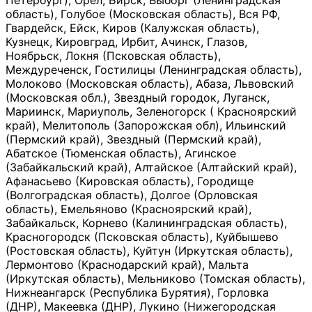
Петербург), Орёл, Бирск, Выборг (Ленинградская
область), Голубое (Московская область), Вся РФ,
Гвардейск, Ейск, Киров (Калужская область),
Кузнецк, Кировград, Ирбит, Ачинск, Глазов,
Ноябрьск, Локня (Псковская область),
Междуреченск, Гостилицы (Ленинградская область),
Молоково (Московская область), Абаза, Львовский
(Московская обл.), Звездный городок, Луганск,
Мариинск, Мариуполь, Зеленогорск ( Красноярский
край), Мелитополь (Запорожская обл), Ильинский
(Пермский край), Звездный (Пермский край),
Абатское (Тюменская область), Агинское
(Забайкальский край), Алтайское (Алтайский край),
Афанасьево (Кировская область), Городище
(Волгоградская область), Долгое (Орловская
область), Емельяново (Красноярский край),
Забайкальск, Корнево (Калининградская область),
Красногородск (Псковская область), Куйбышево
(Ростовская область), Куйтун (Иркутская область),
Лермонтово (Краснодарский край), Мальта
(Иркутская область), Мельниково (Томская область),
Нижнеангарск (Республика Бурятия), Горловка
(ДНР), Макеевка (ДНР), Лукино (Нижегородская