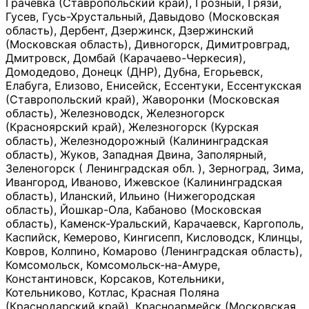
Грачевка (Ставропольский край), Грозный, Грязи,
Гусев, Гусь-Хрустальный, Давыдово (Московская
область), Дербент, Дзержинск, Дзержинский
(Московская область), Дивногорск, Димитровград,
Дмитровск, Домбай (Карачаево-Черкесия),
Домодедово, Донецк (ДНР), Дубна, Егорьевск,
Елабуга, Елизово, Енисейск, Ессентуки, Ессентукская
(Ставропольский край), Жаворонки (Московская
область), Железноводск, Железногорск
(Красноярский край), Железногорск (Курская
область), Железнодорожный (Калининградская
область), Жуков, Западная Двина, Заполярный,
Зеленогорск ( Ленинградская обл. ), Зерноград, Зима,
Ивангород, Иваново, Ижевское (Калининградская
область), Иланский, Ильино (Нижегородская
область), Йошкар-Ола, Кабаново (Московская
область), Каменск-Уральский, Карачаевск, Каргополь,
Каспийск, Кемерово, Кингисепп, Кисловодск, Клинцы,
Ковров, Колпино, Комарово (Ленинградская область),
Комсомольск, Комсомольск-на-Амуре,
Константиновск, Корсаков, Котельники,
Котельниково, Котлас, Красная Поляна
(Краснодарский край), Красноармейск (Московская