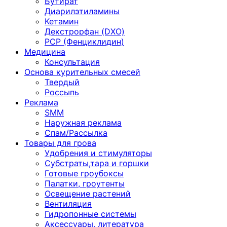
Бутират
Диарилэтиламины
Кетамин
Декстрорфан (DXO)
PCP (Фенциклидин)
Медицина
Консультация
Основа курительных смесей
Твердый
Россыпь
Реклама
SMM
Наружная реклама
Спам/Рассылка
Товары для грова
Удобрения и стимуляторы
Субстраты,тара и горшки
Готовые гроубоксы
Палатки, гроутенты
Освещение растений
Вентиляция
Гидропонные системы
Аксессуары, литература