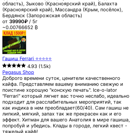
область), Зыково (Красноярский край), Балахта
(Красноярский край), Массандра (Крым, посёлок),
Бердянск (Запорожская область)
от
39990₽
/ 5г
~0.00766652 ₿
Гашиш Ferrari ⭐⭐⭐⭐⭐
4.93
(1.5k)
Pegasus Shop
Доброго времени суток, ценители качественного
кайфа. Представляем вашему вниманию свежую и
поистине хорошую "конскую печать". Ice-o-lator
"Ferrari" который лягнет вас точно неслабо, идеально
подходит для расслабительных мероприятий, так
как индика в нем преобладает(60/40). Сам гашиш не
липкий, мягкий, запах так же прекрасен как и его
эффект. Хитман для вашего Анатолия в мире гашиша,
попробуй и убедись. Клады в городе, легкий квест -
тяжелый кайф!