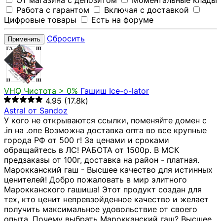
От магазина с депозитом
Моментальные клады
Работа с гарантом
Включая с доставкой
Цифровые товары
Есть на форуме
Сбросить
Применить
VHQ
Чистота > 0%
Гашиш Ice-o-lator
4.95
(17.8k)
Astral от Sandoz
У кого не открываются ссылки, поменяйте домен с
.in на .one Возможна доставка опта во все крупные
города РФ от 500 г! За ценами и сроками
обращайтесь в ЛС! РАБОТА от 1500р. В МСК
предзаказы от 100г, доставка на район - платная.
Марокканский гаш - Высшее качество для истинных
ценителей! Добро пожаловать в мир элитного
Марокканского гашиша! Этот продукт создан для
тех, кто ценит непревзойденное качество и желает
получить максимальное удовольствие от своего
опыта. Почему выбрать Марокканский гаш? Высшее