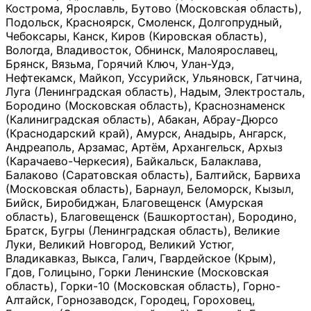
Кострома, Ярославль, Бутово (Московская область),
Подольск, Красноярск, Смоленск, Долгопрудный,
Чебоксары, Канск, Киров (Кировская область),
Вологда, Владивосток, Обнинск, Малоярославец,
Брянск, Вязьма, Горячий Ключ, Улан-Удэ,
Нефтекамск, Майкоп, Уссурийск, Ульяновск, Гатчина,
Луга (Ленинградская область), Надым, Электросталь,
Бородино (Московская область), Краснознаменск
(Калиниградская область), Абакан, Абрау-Дюрсо
(Краснодарский край), Амурск, Анадырь, Ангарск,
Андреаполь, Арзамас, Артём, Архангельск, Архыз
(Карачаево-Черкесия), Байкальск, Балаклава,
Балаково (Саратовская область), Балтийск, Барвиха
(Московская область), Барнаул, Беломорск, Кызыл,
Бийск, Биробиджан, Благовещенск (Амурская
область), Благовещенск (Башкортостан), Бородино,
Братск, Бугры (Ленинградская область), Великие
Луки, Великий Новгород, Великий Устюг,
Владикавказ, Выкса, Галич, Гвардейское (Крым),
Гдов, Голицыно, Горки Ленинские (Московская
область), Горки-10 (Московская область), Горно-
Алтайск, Горнозаводск, Городец, Гороховец,