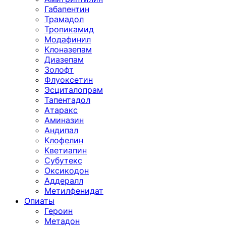
Габапентин
Трамадол
Тропикамид
Модафинил
Клоназепам
Диазепам
Золофт
Флуоксетин
Эсциталопрам
Тапентадол
Атаракс
Аминазин
Андипал
Клофелин
Кветиапин
Субутекс
Оксикодон
Аддералл
Метилфенидат
Опиаты
Героин
Метадон