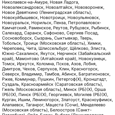
Николаевск-на-Амуре, Новая Ладога,
Новоалександровск, Новоалтайск, Нововоронеж,
Новое Девяткино (Ленинградская область),
Новокуйбышевск, Новотроицк, Новоульяновск,
Новоуральск, Норильск, Пенза, Петропавловск-
Камчатский, Раменское, Реутов, Рубцовск, Рыбинск,
Салехард, Саранск, Сафоново, Сергиев Посад,
Сосновоборск, Сызрань, Сыктывкар, Тверь,
Тобольск, Троицк (Московская область), Химки,
Череповец, Чита, Шлиссельбург, Щёлково, Элиста,
Южно-Сахалинск, Якутск, Нерчинск (Забайкальский
край), Мамонтово (Алтайский край), Новокузнецк,
Томск, Иркутск, Коломна, Псков, Азов, Лобня,
Дмитров, Чехов, Серпухов, Клин, Красногорск,
Северск, Владимир, Тамбов, Абинск, Багратионовск,
Ржев, Коммунар, Пушкин, Петергоф(Х), Кронштадт,
Суздаль, Красноармейск (Саратовская область),
Гжель (Московская область), Минск (РБ)(Х), Орша
(РБ)(Х), Пинск (РБ)(Х), Георгиевск, Могилев (РБ)(Х),
Курган, Ишим, Лениногорск, Златоуст, Красноуфимск,
Алапаевск, Таганрог, Мацеста (Сочи), Менделеево
(Московская область), Белоостров (Санкт-