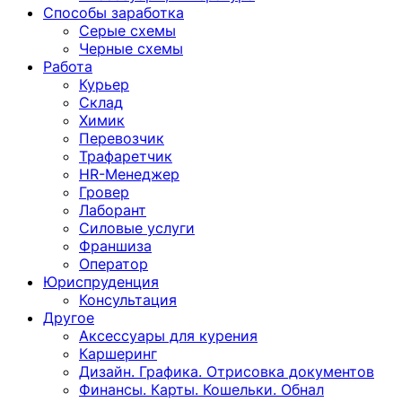
Способы заработка
Серые схемы
Черные схемы
Работа
Курьер
Склад
Химик
Перевозчик
Трафаретчик
HR-Менеджер
Гровер
Лаборант
Силовые услуги
Франшиза
Оператор
Юриспруденция
Консультация
Другoе
Аксессуары для курения
Каршеринг
Дизайн. Графика. Отрисовка документов
Финансы. Карты. Кошельки. Обнал