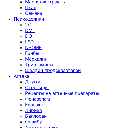
Масло/экстракты
План
Семена
Психоделики
2C
DMT
DO
LSD
NBOME
Грибы
Мескалин
Триптамины
Шалфей предсказателей
Аптека
Другое
Стероиды
Рецепты на аптечные препараты
Феназепам
Ксанакс
Лирика
Баклосан
Фенибут
Амитриптилин