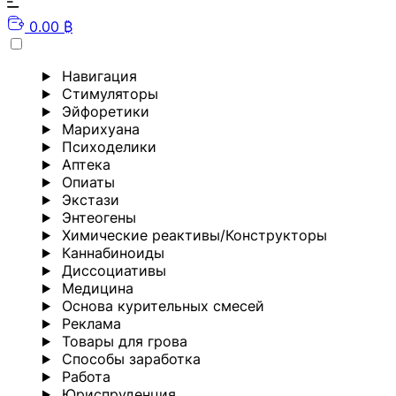
0.00 ₿
Навигация
Стимуляторы
Эйфоретики
Марихуана
Психоделики
Аптека
Опиаты
Экстази
Энтеогены
Химические реактивы/Конструкторы
Каннабиноиды
Диссоциативы
Медицина
Основа курительных смесей
Реклама
Товары для грова
Способы заработка
Работа
Юриспруденция