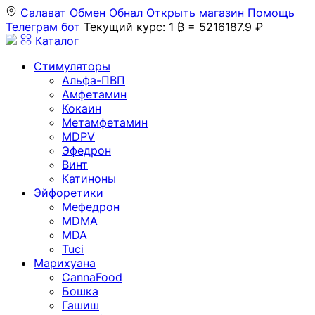
Салават
Обмен
Обнал
Открыть магазин
Помощь
Телеграм бот
Текущий курс: 1 ₿ = 5216187.9 ₽
Каталог
Стимуляторы
Альфа-ПВП
Амфетамин
Кокаин
Метамфетамин
MDPV
Эфедрон
Винт
Катиноны
Эйфоретики
Мефедрон
MDMA
MDA
Tuci
Марихуана
CannaFood
Бошка
Гашиш