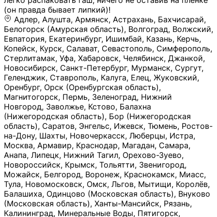
легко распаковать гаш, ничего не оставив на плёнке
(он правда бывает липкий)!
Адлер, Алушта, Армянск, Астрахань, Бахчисарай,
Белогорск (Амурская область), Волгоград, Волжский,
Евпатория, Екатеринбург, Ишимбай, Казань, Керчь,
Копейск, Курск, Салават, Севастополь, Симферополь,
Стерлитамак, Уфа, Хабаровск, Челябинск, Джанкой,
Новосибирск, Санкт-Петербург, Мурманск, Сургут,
Геленджик, Ставрополь, Калуга, Елец, Жуковский,
Оренбург, Орск (Оренбургская область),
Магнитогорск, Пермь, Зеленоград, Нижний
Новгород, Заволжье, Кстово, Балахна
(Нижегородская область), Бор (Нижегородская
область), Саратов, Энгельс, Ижевск, Тюмень, Ростов-
на-Дону, Шахты, Новочеркасск, Люберцы, Истра,
Москва, Армавир, Краснодар, Магадан, Самара,
Анапа, Липецк, Нижний Тагил, Орехово-Зуево,
Новороссийск, Крымск, Тольятти, Звенигород,
Можайск, Белгород, Воронеж, Краснокамск, Миасс,
Тула, Новомосковск, Омск, Льгов, Мытищи, Королёв,
Балашиха, Одинцово (Московская область), Внуково
(Московская область), Ханты-Мансийск, Рязань,
Калининград, Минеральные Воды, Пятигорск,