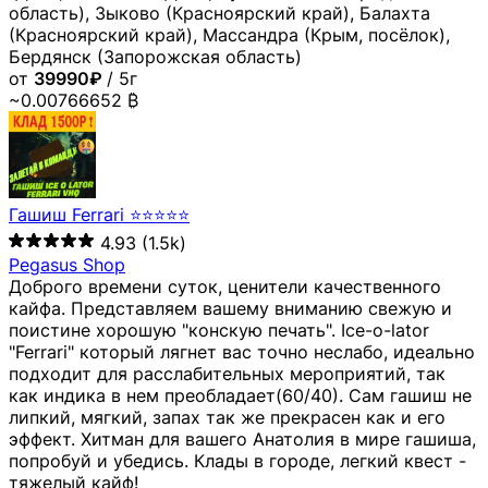
область), Зыково (Красноярский край), Балахта
(Красноярский край), Массандра (Крым, посёлок),
Бердянск (Запорожская область)
от
39990₽
/ 5г
~0.00766652 ₿
Гашиш Ferrari ⭐⭐⭐⭐⭐
4.93
(1.5k)
Pegasus Shop
Доброго времени суток, ценители качественного
кайфа. Представляем вашему вниманию свежую и
поистине хорошую "конскую печать". Ice-o-lator
"Ferrari" который лягнет вас точно неслабо, идеально
подходит для расслабительных мероприятий, так
как индика в нем преобладает(60/40). Сам гашиш не
липкий, мягкий, запах так же прекрасен как и его
эффект. Хитман для вашего Анатолия в мире гашиша,
попробуй и убедись. Клады в городе, легкий квест -
тяжелый кайф!