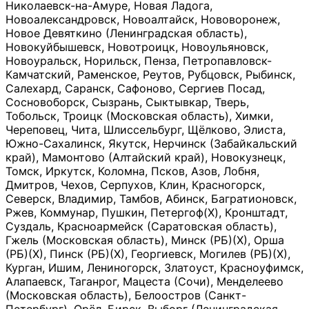
Николаевск-на-Амуре, Новая Ладога,
Новоалександровск, Новоалтайск, Нововоронеж,
Новое Девяткино (Ленинградская область),
Новокуйбышевск, Новотроицк, Новоульяновск,
Новоуральск, Норильск, Пенза, Петропавловск-
Камчатский, Раменское, Реутов, Рубцовск, Рыбинск,
Салехард, Саранск, Сафоново, Сергиев Посад,
Сосновоборск, Сызрань, Сыктывкар, Тверь,
Тобольск, Троицк (Московская область), Химки,
Череповец, Чита, Шлиссельбург, Щёлково, Элиста,
Южно-Сахалинск, Якутск, Нерчинск (Забайкальский
край), Мамонтово (Алтайский край), Новокузнецк,
Томск, Иркутск, Коломна, Псков, Азов, Лобня,
Дмитров, Чехов, Серпухов, Клин, Красногорск,
Северск, Владимир, Тамбов, Абинск, Багратионовск,
Ржев, Коммунар, Пушкин, Петергоф(Х), Кронштадт,
Суздаль, Красноармейск (Саратовская область),
Гжель (Московская область), Минск (РБ)(Х), Орша
(РБ)(Х), Пинск (РБ)(Х), Георгиевск, Могилев (РБ)(Х),
Курган, Ишим, Лениногорск, Златоуст, Красноуфимск,
Алапаевск, Таганрог, Мацеста (Сочи), Менделеево
(Московская область), Белоостров (Санкт-