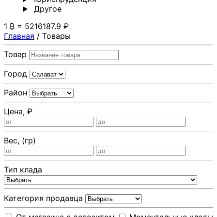
Другoе
1 ₿ = 5216187.9 ₽
Главная
/
Товары
Товар
Город
Район
Цена, ₽
Вес, (гр)
Тип клада
Категория продавца