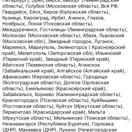
Петербург), Орёл, Бирск, Выборг (Ленинградская
область), Голубое (Московская область), Вся РФ,
Гвардейск, Ейск, Киров (Калужская область),
Кузнецк, Кировград, Ирбит, Ачинск, Глазов,
Ноябрьск, Локня (Псковская область),
Междуреченск, Гостилицы (Ленинградская область),
Молоково (Московская область), Абаза, Львовский
(Московская обл.), Звездный городок, Луганск,
Мариинск, Мариуполь, Зеленогорск ( Красноярский
край), Мелитополь (Запорожская обл), Ильинский
(Пермский край), Звездный (Пермский край),
Абатское (Тюменская область), Агинское
(Забайкальский край), Алтайское (Алтайский край),
Афанасьево (Кировская область), Городище
(Волгоградская область), Долгое (Орловская
область), Емельяново (Красноярский край),
Забайкальск, Корнево (Калининградская область),
Красногородск (Псковская область), Куйбышево
(Ростовская область), Куйтун (Иркутская область),
Лермонтово (Краснодарский край), Мальта
(Иркутская область), Мельниково (Томская область),
Нижнеангарск (Республика Бурятия), Горловка
(ДНР), Макеевка (ДНР), Лукино (Нижегородская