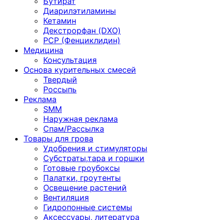
Бутират
Диарилэтиламины
Кетамин
Декстрорфан (DXO)
PCP (Фенциклидин)
Медицина
Консультация
Основа курительных смесей
Твердый
Россыпь
Реклама
SMM
Наружная реклама
Спам/Рассылка
Товары для грова
Удобрения и стимуляторы
Субстраты,тара и горшки
Готовые гроубоксы
Палатки, гроутенты
Освещение растений
Вентиляция
Гидропонные системы
Аксессуары, литература