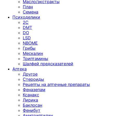
Масло/экстракты
План
Семена
Психоделики
2C
DMT
DO
LSD
NBOME
Грибы
Мескалин
Триптамины
Шалфей предсказателей
Аптека
Другое
Стероиды
Рецепты на аптечные препараты
Феназепам
Ксанакс
Лирика
Баклосан
Фенибут
Амитриптилин