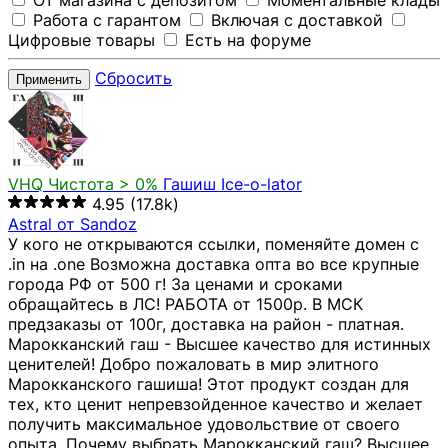
От магазина с депозитом
Моментальные клады
Работа с гарантом
Включая с доставкой
Цифровые товары
Есть на форуме
Сбросить
Применить
VHQ
Чистота > 0%
Гашиш Ice-o-lator
4.95
(17.8k)
Astral от Sandoz
У кого не открываются ссылки, поменяйте домен с
.in на .one Возможна доставка опта во все крупные
города РФ от 500 г! За ценами и сроками
обращайтесь в ЛС! РАБОТА от 1500р. В МСК
предзаказы от 100г, доставка на район - платная.
Марокканский гаш - Высшее качество для истинных
ценителей! Добро пожаловать в мир элитного
Марокканского гашиша! Этот продукт создан для
тех, кто ценит непревзойденное качество и желает
получить максимальное удовольствие от своего
опыта. Почему выбрать Марокканский гаш? Высшее