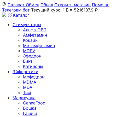
Салават
Обмен
Обнал
Открыть магазин
Помощь
Телеграм бот
Текущий курс: 1 ₿ = 5216187.9 ₽
Каталог
Стимуляторы
Альфа-ПВП
Амфетамин
Кокаин
Метамфетамин
MDPV
Эфедрон
Винт
Катиноны
Эйфоретики
Мефедрон
MDMA
MDA
Tuci
Марихуана
CannaFood
Бошка
Гашиш