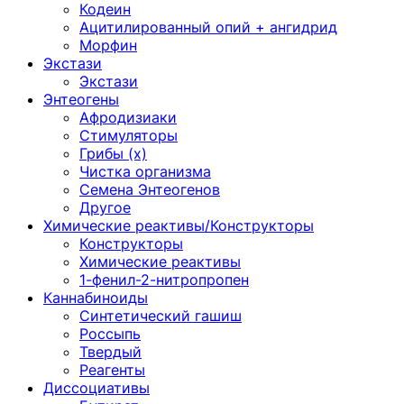
Кодеин
Ацитилированный опий + ангидрид
Морфин
Экстази
Экстази
Энтеогены
Афродизиаки
Стимуляторы
Грибы (х)
Чистка организма
Семена Энтеогенов
Другое
Химические реактивы/Конструкторы
Конструкторы
Химические реактивы
1-фенил-2-нитропропен
Каннабиноиды
Синтетический гашиш
Россыпь
Твердый
Реагенты
Диссоциативы