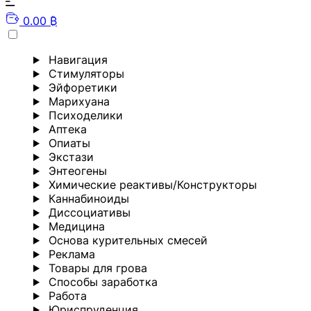
0.00 ₿
Навигация
Стимуляторы
Эйфоретики
Марихуана
Психоделики
Аптека
Опиаты
Экстази
Энтеогены
Химические реактивы/Конструкторы
Каннабиноиды
Диссоциативы
Медицина
Основа курительных смесей
Реклама
Товары для грова
Способы заработка
Работа
Юриспруденция