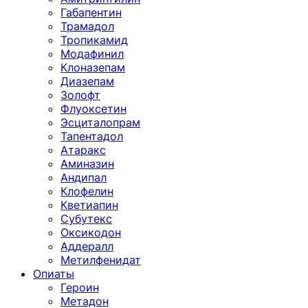
Габапентин
Трамадол
Тропикамид
Модафинил
Клоназепам
Диазепам
Золофт
Флуоксетин
Эсциталопрам
Тапентадол
Атаракс
Аминазин
Андипал
Клофелин
Кветиапин
Субутекс
Оксикодон
Аддералл
Метилфенидат
Опиаты
Героин
Метадон