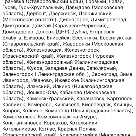
Грачевка (Ставропольский край), Грозный, Грязи,
Гусев, Гусь-Хрустальный, Давыдово (Московская
область), Дербент, Дзержинск, Дзержинский
(Московская область), Дивногорск, Димитровград,
Дмитровск, Домбай (Карачаево-Черкесия),
Домодедово, Донецк (ДНР), Дубна, Егорьевск,
Елабуга, Елизово, Енисейск, Ессентуки, Ессентукская
(Ставропольский край), Жаворонки (Московская
область), Железноводск, Железногорск
(Красноярский край), Железногорск (Курская
область), Железнодорожный (Калининградская
область), Жуков, Западная Двина, Заполярный,
Зеленогорск ( Ленинградская обл. ), Зерноград, Зима,
Ивангород, Иваново, Ижевское (Калининградская
область), Иланский, Ильино (Нижегородская
область), Йошкар-Ола, Кабаново (Московская
область), Каменск-Уральский, Карачаевск, Каргополь,
Каспийск, Кемерово, Кингисепп, Кисловодск, Клинцы,
Ковров, Колпино, Комарово (Ленинградская область),
Комсомольск, Комсомольск-на-Амуре,
Константиновск, Корсаков, Котельники,
Котельниково, Котлас, Красная Поляна
(Краснодарский край), Красноармейск (Московская