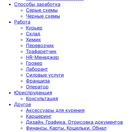
Способы заработка
Серые схемы
Черные схемы
Работа
Курьер
Склад
Химик
Перевозчик
Трафаретчик
HR-Менеджер
Гровер
Лаборант
Силовые услуги
Франшиза
Оператор
Юриспруденция
Консультация
Другoе
Аксессуары для курения
Каршеринг
Дизайн. Графика. Отрисовка документов
Финансы. Карты. Кошельки. Обнал