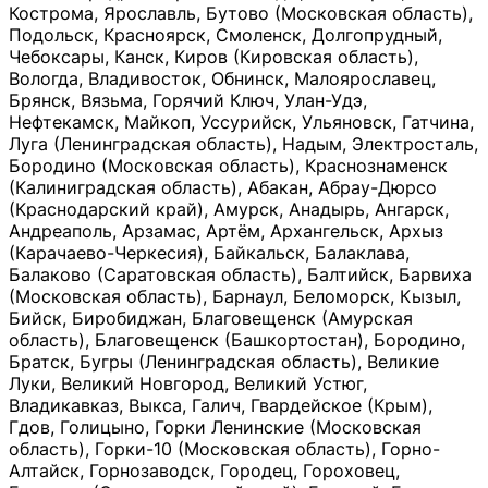
Кострома, Ярославль, Бутово (Московская область),
Подольск, Красноярск, Смоленск, Долгопрудный,
Чебоксары, Канск, Киров (Кировская область),
Вологда, Владивосток, Обнинск, Малоярославец,
Брянск, Вязьма, Горячий Ключ, Улан-Удэ,
Нефтекамск, Майкоп, Уссурийск, Ульяновск, Гатчина,
Луга (Ленинградская область), Надым, Электросталь,
Бородино (Московская область), Краснознаменск
(Калиниградская область), Абакан, Абрау-Дюрсо
(Краснодарский край), Амурск, Анадырь, Ангарск,
Андреаполь, Арзамас, Артём, Архангельск, Архыз
(Карачаево-Черкесия), Байкальск, Балаклава,
Балаково (Саратовская область), Балтийск, Барвиха
(Московская область), Барнаул, Беломорск, Кызыл,
Бийск, Биробиджан, Благовещенск (Амурская
область), Благовещенск (Башкортостан), Бородино,
Братск, Бугры (Ленинградская область), Великие
Луки, Великий Новгород, Великий Устюг,
Владикавказ, Выкса, Галич, Гвардейское (Крым),
Гдов, Голицыно, Горки Ленинские (Московская
область), Горки-10 (Московская область), Горно-
Алтайск, Горнозаводск, Городец, Гороховец,