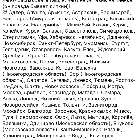
легко распаковать гаш, ничего не оставив на плёнке
(он правда бывает липкий)!
Адлер, Алушта, Армянск, Астрахань, Бахчисарай,
Белогорск (Амурская область), Волгоград, Волжский,
Евпатория, Екатеринбург, Ишимбай, Казань, Керчь,
Копейск, Курск, Салават, Севастополь, Симферополь,
Стерлитамак, Уфа, Хабаровск, Челябинск, Джанкой,
Новосибирск, Санкт-Петербург, Мурманск, Сургут,
Геленджик, Ставрополь, Калуга, Елец, Жуковский,
Оренбург, Орск (Оренбургская область),
Магнитогорск, Пермь, Зеленоград, Нижний
Новгород, Заволжье, Кстово, Балахна
(Нижегородская область), Бор (Нижегородская
область), Саратов, Энгельс, Ижевск, Тюмень, Ростов-
на-Дону, Шахты, Новочеркасск, Люберцы, Истра,
Москва, Армавир, Краснодар, Магадан, Самара,
Анапа, Липецк, Нижний Тагил, Орехово-Зуево,
Новороссийск, Крымск, Тольятти, Звенигород,
Можайск, Белгород, Воронеж, Краснокамск, Миасс,
Тула, Новомосковск, Омск, Льгов, Мытищи, Королёв,
Балашиха, Одинцово (Московская область), Внуково
(Московская область), Ханты-Мансийск, Рязань,
Калининград, Минеральные Воды, Пятигорск,