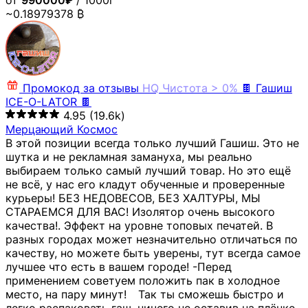
от
990000₽
/ 1000г
~0.18979378 ₿
Промокод за отзывы
HQ
Чистота > 0%
🍫 Гашиш
ICE-O-LATOR 🍫
4.95
(19.6k)
Мерцающий Космос
В этой позиции всегда только лучший Гашиш. Это не
шутка и не рекламная замануха, мы реально
выбираем только самый лучший товар. Но это ещё
не всё, у нас его кладут обученные и проверенные
курьеры! БЕЗ НЕДОВЕСОВ, БЕЗ ХАЛТУРЫ, МЫ
СТАРАЕМСЯ ДЛЯ ВАС! Изолятор очень высокого
качества!. Эффект на уровне топовых печатей. В
разных городах может незначительно отличаться по
качеству, но можете быть уверены, тут всегда самое
лучшее что есть в вашем городе! -Перед
применением советуем положить пак в холодное
место, на пару минут!⠀ Так ты сможешь быстро и