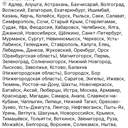
Адлер, Алушта, Астрахань, Бахчисарай, Волгоград, Волжский, Евпатория, Екатеринбург, Ишимбай, Казань, Керчь, Копейск, Курск, Рыльск, Саки, Салават, Симферополь, Сочи, Старый Крым, Стерлитамак, Судак, Уфа, Феодосия, Хабаровск, Челябинск, Ялта, Джанкой, Новосибирск, Щёлкино, Санкт-Петербург, Мурманск, Сургут, Невинномысск, Черкесск, Усть-Лабинск, Геленджик, Ставрополь, Калуга, Елец, Лебедянь, Данков, Жуковский, Оренбург, Орск (Оренбургская область), Магнитогорск, Пермь, Зеленоград, Солнечногорск, Нижний Новгород, Лысково, Заволжье, Кстово, Балахна (Нижегородская область), Богородск, Бор (Нижегородская область), Саратов, Энгельс, Ижевск, Тюмень, Ростов-на-Дону, Шахты, Новочеркасск, Батайск, Аксай, Люберцы, Истра, Москва, Армавир, Краснодар, Магадан, Самара, Анапа, Славянск-на-Кубани, Чаплыгин, Липецк, Нижний Тагил, Орехово-Зуево, Усть-Джегута, Лянтор, Нефтеюганск, Пыть-Ях, Урень, Ветлуга, Шахунья, Новороссийск, Крымск, Тимашёвск, Тольятти, Воткинск, Звенигород, Руза, Можайск, Белгород, Воронеж, Соликамск, Нытва, Лысьва (Пермский край), Чусовой, Кунгур, Краснокамск, Миасс, Губаха, Тула, Новомосковск, Донской, Омск, Льгов, Мытищи, Королёв, Ивантеевка, Балашиха, Семилуки, Кудымкар, Старый Оскол, Оса (Пермский край), Одинцово (Московская область), Ханты-Мансийск, Лабинск, Темрюк, Курганинск, Белореченск (Краснодарский край), Алупкa, Губкин, Рязань, Калининград, Усть-Илимск, Фрязино, Минеральные Воды, Пятигорск, Кострома, Ярославль, Коркино, Верхняя Пышма, Подольск, Красноярск, Смоленск, Долгопрудный, Чебоксары, Калачинск, Канск, Киров (Кировская область), Вологда, Рославль, Владивосток, Обнинск, Балабаново (Калужская область), Малоярославец, Брянск, Видное, Ярцево, Вязьма, Гагарин, Приволжск, Фурманов, Чайковский, Кинешма, Горячий Ключ, Улан-Удэ, Туймазы, Дюртюли, Альметьевск, Нефтекамск, Хадыженск, Апшеронск, Майкоп, Уссурийск, Ульяновск, Гатчина, Луга (Ленинградская область), Надым, Ногинск, Электросталь, Железнодорожный (Московская область), Бутурлиновка, Кириллов, Краснознаменск (Калиниградская область), Мышкин, Томмот, Холм, Абакан, Абдулино, Агидель, Агрыз, Адыгейск, Азнакаево, Алатырь, Алдан, Алейск, Александров, Александровск, Алексеевка (Белгородская обл.), Алексин, Амурск, Анадырь, Ангарск, Андреаполь, Анжеро-Судженск, Анива, Апатиты, Арамиль, Ардон, Арзамас, Аркадак, Арсеньев, Артём, Артёмовский, Архангельск, Асбест, Асино, Аткарск, Ахтубинск, Аша, Бабаево (Вологодская область), Бавлы (Республика Татарстан), Байкальск, Бакал, Баксан, Балаклава, Балаково (Саратовская область), Балашов (Саратовская область), Балтийск, Барабинск, Барнаул, Барыш (Ульяновская область), Бежецк, Белая Калитва (Ростовская область), Белебей, Белогорск (Крым), Белозерск, Белокуриха, Беломорск, Белоозёрский (Московская область), Белорецк (Республика Башкортостан), Кызыл, Белоярский (Ханты-Мансийский АО), Бердск, Березники (Пермский край), Берёзовский (Кемеровская область), Берёзовский (Свердловская область), Беслан, Бийск, Бикин, Билибино, Биробиджан, Благовещенск (Амурская область), Благовещенск (Башкортостан), Бобров, Богородицк, Боготол, Богучар, Бокситогорск (Ленинградская область), Бологое (Тверская область), Болхов, Большой Камень (Приморский край), Борисоглебск (Воронежская область), Боровичи (Новгородская область), Боровск, Бородино, Братск, Бронницы (Московская область), Бугульма (Республика Татарстан), Бугуруслан (Оренбургская область), Буинск, Буй, Буйнакск, Валдай, Валуйки, Велиж, Великие Луки, Великий Новгород, Великий Устюг, Вельск, Венёв, Верещагино, Верхнеуральск, Верхний Уфалей, Верхняя Салда, Верхняя Тура, Весьегонск, Вилючинск, Вихоревка, Вичуга, Владикавказ, Волгодонск, Волгореченск, Володарск, Волосово, Волчанск, Вольск, Воркута, Ворсма, Всеволожск (Ленинградская область), Вуктыл, Выкса, Высоковск, Высоцк, Вытегра, Вышний Волочёк, Вяземский, Вязники, Вятские Поляны, Нея, Шилка, Гаврилов Посад, Гаврилов-Ям, Гай, Галич, Гдов, Голицыно, Горно-Алтайск, Горнозаводск, Горняк, Городец, Гороховец, Гремячинск, Грозный, Грязи, Грязовец, Губкинский, Гуково, Гулькевичи, Гурьевск (Калининградская область), Гурьевск (Кемеровская область), Гусев, Гусь-Хрустальный, Давлеканово, Далматово, Дальнегорск, Дегтярск, Дедовск, Демидов, Дербент, Десногорск, Дзержинск, Дзержинский (Московская область), Дивногорск, Димитровград, Дмитровск, Дно, Добрянка, Долинск, Домодедово, Донецк (ДНР), Дорогобуж, Дрезна, Дубна, Дудинка, Духовщина, Дятьково, Егорьевск, Елабуга, Елизово, Ельня (Будет изменено название), Емва, Енисейск, Ермолино, Ершов, Ессентуки, Ефремов, Железноводск, Железногорск (Красноярский край), Железногорск (Курская область), Железногорск-Илимский, Жигулёвск, Жиздра, Жирновск, Жуков, Жуковка, Заводоуковск, Заволжск, Задонск, Заинск, Заозёрный, Заозёрск, Западная Двина, Заполярный, Зарайск, Заречный (Пензенская область), Заречный (Свердловская область), Заринск, Звенигово, Зверево, Зеленогорск ( Ленинградская обл. ), Зеленоградск, Зеленодольск, Зеленокумск, Зерноград, Зима, Змеиногорск, Зубцов, Ивангород, Иваново, Ивдель, Избербаш, Изобильный, Иланский, Инза, Инкерман, Инта, Ипатово, Искитим, Йошкар-Ола, Кадников, Калач, Калач-на-Дону, Калининск, Калтан, Калязин, Камбарка, Каменка (Пензенская область), Каменногорск (Ленинградская область), Каменск-Уральский, Каменск-Шахтинский, Камень-на-Оби, Камешково, Камышин, Канаш, Кандалакша, Карабаново, Карабаш, Карачаевск, Каргат, Каргополь, Карпинск, Карталы, Касимов, Касли, Каспийск, Катав-Ивановск, Катайск, Качканар, Кашин, Кашира, Кемерово, Кемь, Кизел, Кизилюрт, Кизляр, Кимовск, Кимры, Кингисепп, Кинель, Киреевск, Киренск, Киржач, Кириши, Кирово-Чепецк, Кировск (Ленинградская область), Кировск (Мурманская область), Кирсанов, Киселёвск, Кисловодск, Климовск, Клинцы, Княгинино, Ковдор, Ковров, Когалым, Козельск, Козьмодемьянск, Кола, Кологрив, Колпашево, Колпино, Кольчугино, Комсомольск, Комсомольск-на-Амуре, Конаково, Кондопога, Кондрово, Константиновск, Кораблино, Кореновск, Корсаков, Коряжма, Костерёво, Костомукша, Котельники, Котельниково, Котельнич, Котлас, Котовск, Кохма, Красноармейск (Московская область), Краснозаводск, Краснознаменск (Московская область), Краснокаменск, Краснослободск (Волгоградская область), Краснотурьинск, Красноуральск, Красный Сулин, Кремёнки, Кропоткин, Кубинка, Кувшиново (Тверская область), Кудрово, Кулебаки, Кумертау, Курлово, Куровское, Куртамыш, Курчатов, Куса, Кушва, Кыштым, Лабытнанги, Лагань, Лаишево (Республика Татарстан), Лакинск, Лангепас, Лахденпохья, Ленинск-Кузнецкий, Ленск (Республика Саха), Лермонтов (Ставропольский край), Лесозаводск (Приморский край), Лесосибирск, Ливны (Орловская область), Ликино-Дулёво, Липки (Тульская область), Лиски (Воронежская область), Лихославль, Лодейное Поле, Ломоносов (Санкт-Петербург), Лосино-Петровский, Лукоянов, Луховицы, Лыткарино, Любань (Ленинградская область), Любим, Людиново, Магас, Майский, Макаров, Малая Вишера, Малгобек, Мамадыш, Мамоново, Мантурово, Маркс, Махачкала, Мглин, Мегион, Медвежьегорск, Медногорск, Медынь, Меленки, Мелеуз, Менделеевск, Мещовск, Микунь, Миллерово, Минусинск, Миньяр, Мирный (Архангельская область), Мирный (Якутия), Михайловка (Город), Михайловск (Свердловская область), Михайловск (Ставропольский край), Могоча, Можга, Моздок, Мончегорск, Морозовск, Моршанск, Мосальск, Муравленко, Мурино, Муром, Мценск, Мыски, Набережные Челны, Навашино (Нижегородская область), Назарово (Красноярский край), Назрань, Нальчик, Наро-Фоминск, Нарткала, Нарьян-Мар, Находка, Невель (Псковская область), Невельск, Невьянск, Нелидово (Тверская область), Неман, Нерехта (Костромская область), Нерюнгри, Нестеров, Нефтегорск (Самарская область), Нефтекумск, Нижневартовск, Нижнекамск (Республика Татарстан), Нижнеудинск, Нижние Серги, Нижний Ломов, Нижняя Тура, Николаевск-на-Амуре, Никольск (Вологодская область), Никольск (Пензенская область), Новая Ладога, Новая Ляля, Новоалександровск, Новоалтайск, Нововоронеж, Новодвинск, Новозыбков, Новокубанск, Новокуйбышевск, Новомичуринск, Новопавловск, Новоржев, Новосокольники, Новотроицк, Новоульяновск, Новоуральск, Новохопёрск, Новочебоксарск, Новошахтинск, Новый Оскол, Новый Уренгой, Норильск, Нурлат, Нягань, Нязепетровск, Няндома, Облучье, Обоянь, Озёрск (Калининградская область), Озёрск (Челябинская область), Озёры, Октябрьск (Самарская область), Октябрьский (Башкортостан), Окуловка (Новгородская область), Оленегорск, Олонец, Онега, Опочка, Осинники, Осташков, Остров, Острогожск, Отрадный, Оха, Павлово, Павловск (Воронежская область), Павловск (Санкт-Петербург), Павловский Посад, Партизанск, Певек, Пенза, Первоуральск, Перевоз, Пересвет, Переславль-Залесский, Пестово (Новгородская область), Петрозаводск, Петропавловск-Камчатский, Печоры, Пикалёво, Пионерский, Питкяранта, Плавск, Плёс, Подпорожье, Покачи, Покров, Покровск, Полесск, Полысаево, Полярные Зори, Полярный, Поронайск, Порхов, Похвистнево, Почеп, Починок, Пошехонье, Правдинск, Приморск (Калининградская область), Приморско-Ахтарск, Приозерск, Прокопьевск, Протвино, Прохладный, Пугачёв, Пудож, Пустошка, Пушкино, Пущино, Пыталово, Радужный (Владимирская область), Радужный (Ханты-Мансийский АО), Райчихинск, Раменское, Рассказово, Ревда, Реж, Реутов, Родники, Россошь, Ростов (Ярославская обл.), Рошаль, Ртищево, Рубцовск, Рузаевка, Рыбинск, Рыбное, Ряжск, Салехард, Сальск, Саранск, Сарапул, Саров, Сасово, Сатка, Сафоново, Саяногорск, Саянск, Светлогорск, Светлоград, Светлый, Светогорск (Ленинградская область), Свободный, Себеж, Северобайкальск, Северодвинск, Североуральск, Сегежа, Семикаракорск, Сенгилей, Серафимович, Сергач, Сергиев Посад, Сердобск, Сертолово (Ленинградская область), Сестрорецк (Ленинградская область), Сибай, Скопин, Славгород, Сланцы, Слободской, Слюдянка, Собинка, Советск (Кировская область), Советск (Калининградская область), Советск (Тульская область), Советская Гавань, Советский (Ханты-Мансийский АО), Сокол (Вологодская область), Солигалич, Соль-Илецк, Сольцы, Сортавала, Сосенский, Сосновоборск, Сосновый Бор (Ленинградская область), Сосногорск, Спас-Клепики, Спасск-Рязанский, С