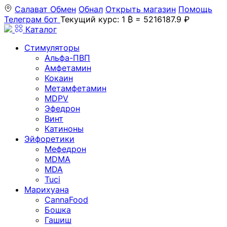
Салават
Обмен
Обнал
Открыть магазин
Помощь
Телеграм бот
Текущий курс: 1 ₿ = 5216187.9 ₽
Каталог
Стимуляторы
Альфа-ПВП
Амфетамин
Кокаин
Метамфетамин
MDPV
Эфедрон
Винт
Катиноны
Эйфоретики
Мефедрон
MDMA
MDA
Tuci
Марихуана
CannaFood
Бошка
Гашиш