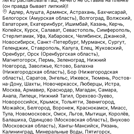
легко распаковать гаш, ничего не оставив на плёнке
(он правда бывает липкий)!
Адлер, Алушта, Армянск, Астрахань, Бахчисарай,
Белогорск (Амурская область), Волгоград, Волжский,
Евпатория, Екатеринбург, Ишимбай, Казань, Керчь,
Копейск, Курск, Салават, Севастополь, Симферополь,
Стерлитамак, Уфа, Хабаровск, Челябинск, Джанкой,
Новосибирск, Санкт-Петербург, Мурманск, Сургут,
Геленджик, Ставрополь, Калуга, Елец, Жуковский,
Оренбург, Орск (Оренбургская область),
Магнитогорск, Пермь, Зеленоград, Нижний
Новгород, Заволжье, Кстово, Балахна
(Нижегородская область), Бор (Нижегородская
область), Саратов, Энгельс, Ижевск, Тюмень, Ростов-
на-Дону, Шахты, Новочеркасск, Люберцы, Истра,
Москва, Армавир, Краснодар, Магадан, Самара,
Анапа, Липецк, Нижний Тагил, Орехово-Зуево,
Новороссийск, Крымск, Тольятти, Звенигород,
Можайск, Белгород, Воронеж, Краснокамск, Миасс,
Тула, Новомосковск, Омск, Льгов, Мытищи, Королёв,
Балашиха, Одинцово (Московская область), Внуково
(Московская область), Ханты-Мансийск, Рязань,
Калининград, Минеральные Воды, Пятигорск,