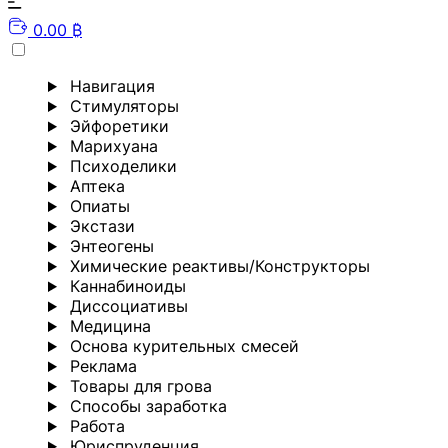
0.00 ₿
Навигация
Стимуляторы
Эйфоретики
Марихуана
Психоделики
Аптека
Опиаты
Экстази
Энтеогены
Химические реактивы/Конструкторы
Каннабиноиды
Диссоциативы
Медицина
Основа курительных смесей
Реклама
Товары для грова
Способы заработка
Работа
Юриспруденция