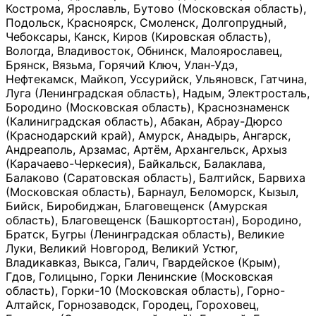
Кострома, Ярославль, Бутово (Московская область),
Подольск, Красноярск, Смоленск, Долгопрудный,
Чебоксары, Канск, Киров (Кировская область),
Вологда, Владивосток, Обнинск, Малоярославец,
Брянск, Вязьма, Горячий Ключ, Улан-Удэ,
Нефтекамск, Майкоп, Уссурийск, Ульяновск, Гатчина,
Луга (Ленинградская область), Надым, Электросталь,
Бородино (Московская область), Краснознаменск
(Калиниградская область), Абакан, Абрау-Дюрсо
(Краснодарский край), Амурск, Анадырь, Ангарск,
Андреаполь, Арзамас, Артём, Архангельск, Архыз
(Карачаево-Черкесия), Байкальск, Балаклава,
Балаково (Саратовская область), Балтийск, Барвиха
(Московская область), Барнаул, Беломорск, Кызыл,
Бийск, Биробиджан, Благовещенск (Амурская
область), Благовещенск (Башкортостан), Бородино,
Братск, Бугры (Ленинградская область), Великие
Луки, Великий Новгород, Великий Устюг,
Владикавказ, Выкса, Галич, Гвардейское (Крым),
Гдов, Голицыно, Горки Ленинские (Московская
область), Горки-10 (Московская область), Горно-
Алтайск, Горнозаводск, Городец, Гороховец,