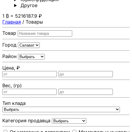
Другoе
1 ₿ = 5216187.9 ₽
Главная
/
Товары
Товар
Город
Район
Цена, ₽
Вес, (гр)
Тип клада
Категория продавца