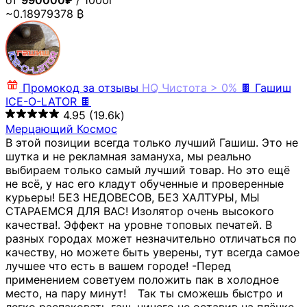
от
990000₽
/ 1000г
~0.18979378 ₿
Промокод за отзывы
HQ
Чистота > 0%
🍫 Гашиш
ICE-O-LATOR 🍫
4.95
(19.6k)
Мерцающий Космос
В этой позиции всегда только лучший Гашиш. Это не
шутка и не рекламная замануха, мы реально
выбираем только самый лучший товар. Но это ещё
не всё, у нас его кладут обученные и проверенные
курьеры! БЕЗ НЕДОВЕСОВ, БЕЗ ХАЛТУРЫ, МЫ
СТАРАЕМСЯ ДЛЯ ВАС! Изолятор очень высокого
качества!. Эффект на уровне топовых печатей. В
разных городах может незначительно отличаться по
качеству, но можете быть уверены, тут всегда самое
лучшее что есть в вашем городе! -Перед
применением советуем положить пак в холодное
место, на пару минут!⠀ Так ты сможешь быстро и