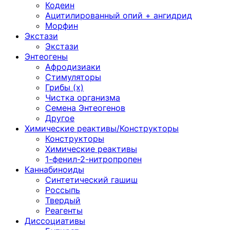
Кодеин
Ацитилированный опий + ангидрид
Морфин
Экстази
Экстази
Энтеогены
Афродизиаки
Стимуляторы
Грибы (х)
Чистка организма
Семена Энтеогенов
Другое
Химические реактивы/Конструкторы
Конструкторы
Химические реактивы
1-фенил-2-нитропропен
Каннабиноиды
Синтетический гашиш
Россыпь
Твердый
Реагенты
Диссоциативы