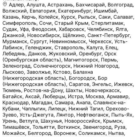
Адлер, Алушта, Астрахань, Бахчисарай, Волгоград, Волжский, Евпатория, Екатеринбург, Ишимбай, Казань, Керчь, Копейск, Курск, Рыльск, Саки, Салават, Симферополь, Сочи, Старый Крым, Стерлитамак, Судак, Уфа, Феодосия, Хабаровск, Челябинск, Ялта, Джанкой, Новосибирск, Щёлкино, Санкт-Петербург, Мурманск, Сургут, Невинномысск, Черкесск, Усть-Лабинск, Геленджик, Ставрополь, Калуга, Елец, Лебедянь, Данков, Жуковский, Оренбург, Орск (Оренбургская область), Магнитогорск, Пермь, Зеленоград, Солнечногорск, Нижний Новгород, Лысково, Заволжье, Кстово, Балахна (Нижегородская область), Богородск, Бор (Нижегородская область), Саратов, Энгельс, Ижевск, Тюмень, Ростов-на-Дону, Шахты, Новочеркасск, Батайск, Аксай, Люберцы, Истра, Москва, Армавир, Краснодар, Магадан, Самара, Анапа, Славянск-на-Кубани, Чаплыгин, Липецк, Нижний Тагил, Орехово-Зуево, Усть-Джегута, Лянтор, Нефтеюганск, Пыть-Ях, Урень, Ветлуга, Шахунья, Новороссийск, Крымск, Тимашёвск, Тольятти, Воткинск, Звенигород, Руза, Можайск, Белгород, Воронеж, Соликамск, Нытва, Лысьва (Пермский край), Чусовой, Кунгур, Краснокамск, Миасс, Губаха, Тула, Новомосковск, Донской, Омск, Льгов, Мытищи, Королёв, Ивантеевка, Балашиха, Семилуки, Кудымкар, Старый Оскол, Оса (Пермский край), Одинцово (Московская область), Ханты-Мансийск, Лабинск, Темрюк, Курганинск, Белореченск (Краснодарский край), Алупкa, Губкин, Рязань, Калининград, Усть-Илимск, Фрязино, Минеральные Воды, Пятигорск, Кострома, Ярославль, Коркино, Верхняя Пышма, Подольск, Красноярск, Смоленск, Долгопрудный, Чебоксары, Калачинск, Канск, Киров (Кировская область), Вологда, Рославль, Владивосток, Обнинск, Балабаново (Калужская область), Малоярославец, Брянск, Видное, Ярцево, Вязьма, Гагарин, Приволжск, Фурманов, Чайковский, Кинешма, Горячий Ключ, Улан-Удэ, Туймазы, Дюртюли, Альметьевск, Нефтекамск, Хадыженск, Апшеронск, Майкоп, Уссурийск, Ульяновск, Гатчина, Луга (Ленинградская область), Надым, Ногинск, Электросталь, Железнодорожный (Московская область), Бутурлиновка, Кириллов, Краснознаменск (Калиниградская область), Мышкин, Томмот, Холм, Абакан, Абдулино, Агидель, Агрыз, Адыгейск, Азнакаево, Алатырь, Алдан, Алейск, Александров, Александровск, Алексеевка (Белгородская обл.), Алексин, Амурск, Анадырь, Ангарск, Андреаполь, Анжеро-Судженск, Анива, Апатиты, Арамиль, Ардон, Арзамас, Аркадак, Арсеньев, Артём, Артёмовский, Архангельск, Асбест, Асино, Аткарск, Ахтубинск, Аша, Бабаево (Вологодская область), Бавлы (Республика Татарстан), Байкальск, Бакал, Баксан, Балаклава, Балаково (Саратовская область), Балашов (Саратовская область), Балтийск, Барабинск, Барнаул, Барыш (Ульяновская область), Бежецк, Белая Калитва (Ростовская область), Белебей, Белогорск (Крым), Белозерск, Белокуриха, Беломорск, Белоозёрский (Московская область), Белорецк (Республика Башкортостан), Кызыл, Белоярский (Ханты-Мансийский АО), Бердск, Березники (Пермский край), Берёзовский (Кемеровская область), Берёзовский (Свердловская область), Беслан, Бийск, Бикин, Билибино, Биробиджан, Благовещенск (Амурская область), Благовещенск (Башкортостан), Бобров, Богородицк, Боготол, Богучар, Бокситогорск (Ленинградская область), Бологое (Тверская область), Болхов, Большой Камень (Приморский край), Борисоглебск (Воронежская область), Боровичи (Новгородская область), Боровск, Бородино, Братск, Бронницы (Московская область), Бугульма (Республика Татарстан), Бугуруслан (Оренбургская область), Буинск, Буй, Буйнакск, Валдай, Валуйки, Велиж, Великие Луки, Великий Новгород, Великий Устюг, Вельск, Венёв, Верещагино, Верхнеуральск, Верхний Уфалей, Верхняя Салда, Верхняя Тура, Весьегонск, Вилючинск, Вихоревка, Вичуга, Владикавказ, Волгодонск, Волгореченск, Володарск, Волосово, Волчанск, Вольск, Воркута, Ворсма, Всеволожск (Ленинградская область), Вуктыл, Выкса, Высоковск, Высоцк, Вытегра, Вышний Волочёк, Вяземский, Вязники, Вятские Поляны, Нея, Шилка, Гаврилов Посад, Гаврилов-Ям, Гай, Галич, Гдов, Голицыно, Горно-Алтайск, Горнозаводск, Горняк, Городец, Гороховец, Гремячинск, Грозный, Грязи, Грязовец, Губкинский, Гуково, Гулькевичи, Гурьевск (Калининградская область), Гурьевск (Кемеровская область), Гусев, Гусь-Хрустальный, Давлеканово, Далматово, Дальнегорск, Дегтярск, Дедовск, Демидов, Дербент, Десногорск, Дзержинск, Дзержинский (Московская область), Дивногорск, Димитровград, Дмитровск, Дно, Добрянка, Долинск, Домодедово, Донецк (ДНР), Дорогобуж, Дрезна, Дубна, Дудинка, Духовщина, Дятьково, Егорьевск, Елабуга, Елизово, Ельня (Будет изменено название), Емва, Енисейск, Ермолино, Ершов, Ессентуки, Ефремов, Железноводск, Железногорск (Красноярский край), Железногорск (Курская область), Железногорск-Илимский, Жигулёвск, Жиздра, Жирновск, Жуков, Жуковка, Заводоуковск, Заволжск, Задонск, Заинск, Заозёрный, Заозёрск, Западная Двина, Заполярный, Зарайск, Заречный (Пензенская область), Заречный (Свердловская область), Заринск, Звенигово, Зверево, Зеленогорск ( Ленинградская обл. ), Зеленоградск, Зеленодольск, Зеленокумск, Зерноград, Зима, Змеиногорск, Зубцов, Ивангород, Иваново, Ивдель, Избербаш, Изобильный, Иланский, Инза, Инкерман, Инта, Ипатово, Искитим, Йошкар-Ола, Кадников, Калач, Калач-на-Дону, Калининск, Калтан, Калязин, Камбарка, Каменка (Пензенская область), Каменногорск (Ленинградская область), Каменск-Уральский, Каменск-Шахтинский, Камень-на-Оби, Камешково, Камышин, Канаш, Кандалакша, Карабаново, Карабаш, Карачаевск, Каргат, Каргополь, Карпинск, Карталы, Касимов, Касли, Каспийск, Катав-Ивановск, Катайск, Качканар, Кашин, Кашира, Кемерово, Кемь, Кизел, Кизилюрт, Кизляр, Кимовск, Кимры, Кингисепп, Кинель, Киреевск, Киренск, Киржач, Кириши, Кирово-Чепецк, Кировск (Ленинградская область), Кировск (Мурманская область), Кирсанов, Киселёвск, Кисловодск, Климовск, Клинцы, Княгинино, Ковдор, Ковров, Когалым, Козельск, Козьмодемьянск, Кола, Кологрив, Колпашево, Колпино, Кольчугино, Комсомольск, Комсомольск-на-Амуре, Конаково, Кондопога, Кондрово, Константиновск, Кораблино, Кореновск, Корсаков, Коряжма, Костерёво, Костомукша, Котельники, Котельниково, Котельнич, Котлас, Котовск, Кохма, Красноармейск (Московская область), Краснозаводск, Краснознаменск (Московская область), Краснокаменск, Краснослободск (Волгоградская область), Краснотурьинск, Красноуральск, Красный Сулин, Кремёнки, Кропоткин, Кубинка, Кувшиново (Тверская область), Кудрово, Кулебаки, Кумертау, Курлово, Куровское, Куртамыш, Курчатов, Куса, Кушва, Кыштым, Лабытнанги, Лагань, Лаишево (Республика Татарстан), Лакинск, Лангепас, Лахденпохья, Ленинск-Кузнецкий, Ленск (Республика Саха), Лермонтов (Ставропольский край), Лесозаводск (Приморский край), Лесосибирск, Ливны (Орловская область), Ликино-Дулёво, Липки (Тульская область), Лиски (Воронежская область), Лихославль, Лодейное Поле, Ломоносов (Санкт-Петербург), Лосино-Петровский, Лукоянов, Луховицы, Лыткарино, Любань (Ленинградская область), Любим, Людиново, Магас, Майский, Макаров, Малая Вишера, Малгобек, Мамадыш, Мамоново, Мантурово, Маркс, Махачкала, Мглин, Мегион, Медвежьегорск, Медногорск, Медынь, Меленки, Мелеуз, Менделеевск, Мещовск, Микунь, Миллерово, Минусинск, Миньяр, Мирный (Архангельская область), Мирный (Якутия), Михайловка (Город), Михайловск (Свердловская область), Михайловск (Ставропольский край), Могоча, Можга, Моздок, Мончегорск, Морозовск, Моршанск, Мосальск, Муравленко, Мурино, Муром, Мценск, Мыски, Набережные Челны, Навашино (Нижегородская область), Назарово (Красноярский край), Назрань, Нальчик, Наро-Фоминск, Нарткала, Нарьян-Мар, Находка, Невель (Псковская область), Невельск, Невьянск, Нелидово (Тверская область), Неман, Нерехта (Костромская область), Нерюнгри, Нестеров, Нефтегорск (Самарская область), Нефтекумск, Нижневартовск, Нижнекамск (Республика Татарстан), Нижнеудинск, Нижние Серги, Нижний Ломов, Нижняя Тура, Николаевск-на-Амуре, Никольск (Вологодская область), Никольск (Пензенская область), Новая Ладога, Новая Ляля, Новоалександровск, Новоалтайск, Нововоронеж, Новодвинск, Новозыбков, Новокубанск, Новокуйбышевск, Новомичуринск, Новопавловск, Новоржев, Новосокольники, Новотроицк, Новоульяновск, Новоуральск, Новохопёрск, Новочебоксарск, Новошахтинск, Новый Оскол, Новый Уренгой, Норильск, Нурлат, Нягань, Нязепетровск, Няндома, Облучье, Обоянь, Озёрск (Калининградская область), Озёрск (Челябинская область), Озёры, Октябрьск (Самарская область), Октябрьский (Башкортостан), Окуловка (Новгородская область), Оленегорск, Олонец, Онега, Опочка, Осинники, Осташков, Остров, Острогожск, Отрадный, Оха, Павлово, Павловск (Воронежская область), Павловск (Санкт-Петербург), Павловский Посад, Партизанск, Певек, Пенза, Первоуральск, Перевоз, Пересвет, Переславль-Залесский, Пестово (Новгородская область), Петрозаводск, Петропавловск-Камчатский, Печоры, Пикалёво, Пионерский, Питкяранта, Плавск, Плёс, Подпорожье, Покачи, Покров, Покровск, Полесск, Полысаево, Полярные Зори, Полярный, Поронайск, Порхов, Похвистнево, Почеп, Починок, Пошехонье, Правдинск, Приморск (Калининградская область), Приморско-Ахтарск, Приозерск, Прокопьевск, Протвино, Прохладный, Пугачёв, Пудож, Пустошка, Пушкино, Пущино, Пыталово, Радужный (Владимирская область), Радужный (Ханты-Мансийский АО), Райчихинск, Раменское, Рассказово, Ревда, Реж, Реутов, Родники, Россошь, Ростов (Ярославская обл.), Рошаль, Ртищево, Рубцовск, Рузаевка, Рыбинск, Рыбное, Ряжск, Салехард, Сальск, Саранск, Сарапул, Саров, Сасово, Сатка, Сафоново, Саяногорск, Саянск, Светлогорск, Светлоград, Светлый, Светогорск (Ленинградская область), Свободный, Себеж, Северобайкальск, Северодвинск, Североуральск, Сегежа, Семикаракорск, Сенгилей, Серафимович, Сергач, Сергиев Посад, Сердобск, Сертолово (Ленинградская область), Сестрорецк (Ленинградская область), Сибай, Скопин, Славгород, Сланцы, Слободской, Слюдянка, Собинка, Советск (Кировская область), Советск (Калининградская область), Советск (Тульская область), Советская Гавань, Советский (Ханты-Мансийский АО), Сокол (Вологодская область), Солигалич, Соль-Илецк, Сольцы, Сортавала, Сосенский, Сосновоборск, Сосновый Бор (Ленинградская область), Сосногорск, Спас-Клепики, Спасск-Рязанский, С