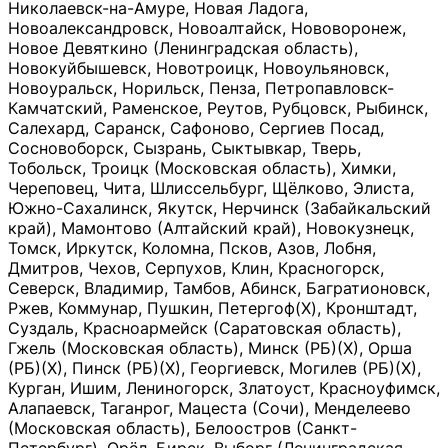
Николаевск-на-Амуре, Новая Ладога,
Новоалександровск, Новоалтайск, Нововоронеж,
Новое Девяткино (Ленинградская область),
Новокуйбышевск, Новотроицк, Новоульяновск,
Новоуральск, Норильск, Пенза, Петропавловск-
Камчатский, Раменское, Реутов, Рубцовск, Рыбинск,
Салехард, Саранск, Сафоново, Сергиев Посад,
Сосновоборск, Сызрань, Сыктывкар, Тверь,
Тобольск, Троицк (Московская область), Химки,
Череповец, Чита, Шлиссельбург, Щёлково, Элиста,
Южно-Сахалинск, Якутск, Нерчинск (Забайкальский
край), Мамонтово (Алтайский край), Новокузнецк,
Томск, Иркутск, Коломна, Псков, Азов, Лобня,
Дмитров, Чехов, Серпухов, Клин, Красногорск,
Северск, Владимир, Тамбов, Абинск, Багратионовск,
Ржев, Коммунар, Пушкин, Петергоф(Х), Кронштадт,
Суздаль, Красноармейск (Саратовская область),
Гжель (Московская область), Минск (РБ)(Х), Орша
(РБ)(Х), Пинск (РБ)(Х), Георгиевск, Могилев (РБ)(Х),
Курган, Ишим, Лениногорск, Златоуст, Красноуфимск,
Алапаевск, Таганрог, Мацеста (Сочи), Менделеево
(Московская область), Белоостров (Санкт-