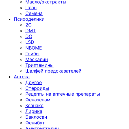
Масло/экстракты
План
Семена
Психоделики
2C
DMT
DO
LSD
NBOME
Грибы
Мескалин
Триптамины
Шалфей предсказателей
Аптека
Другое
Стероиды
Рецепты на аптечные препараты
Феназепам
Ксанакс
Лирика
Баклосан
Фенибут
Амитриптилин