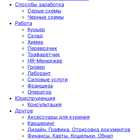
Способы заработка
Серые схемы
Черные схемы
Работа
Курьер
Склад
Химик
Перевозчик
Трафаретчик
HR-Менеджер
Гровер
Лаборант
Силовые услуги
Франшиза
Оператор
Юриспруденция
Консультация
Другoе
Аксессуары для курения
Каршеринг
Дизайн. Графика. Отрисовка документов
Финансы. Карты. Кошельки. Обнал