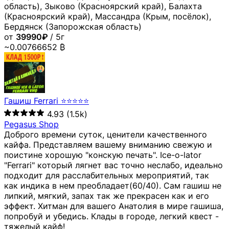
область), Зыково (Красноярский край), Балахта
(Красноярский край), Массандра (Крым, посёлок),
Бердянск (Запорожская область)
от
39990₽
/ 5г
~0.00766652 ₿
Гашиш Ferrari ⭐⭐⭐⭐⭐
4.93
(1.5k)
Pegasus Shop
Доброго времени суток, ценители качественного
кайфа. Представляем вашему вниманию свежую и
поистине хорошую "конскую печать". Ice-o-lator
"Ferrari" который лягнет вас точно неслабо, идеально
подходит для расслабительных мероприятий, так
как индика в нем преобладает(60/40). Сам гашиш не
липкий, мягкий, запах так же прекрасен как и его
эффект. Хитман для вашего Анатолия в мире гашиша,
попробуй и убедись. Клады в городе, легкий квест -
тяжелый кайф!