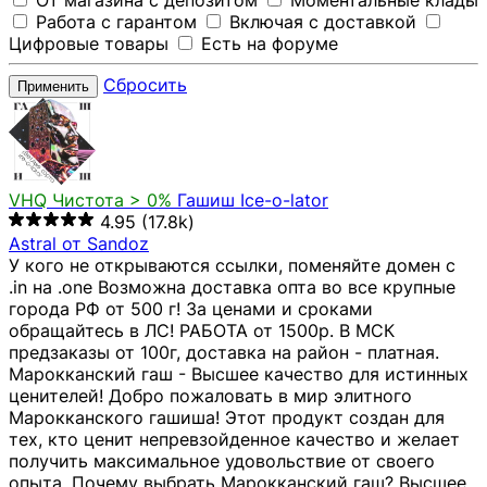
От магазина с депозитом
Моментальные клады
Работа с гарантом
Включая с доставкой
Цифровые товары
Есть на форуме
Сбросить
Применить
VHQ
Чистота > 0%
Гашиш Ice-o-lator
4.95
(17.8k)
Astral от Sandoz
У кого не открываются ссылки, поменяйте домен с
.in на .one Возможна доставка опта во все крупные
города РФ от 500 г! За ценами и сроками
обращайтесь в ЛС! РАБОТА от 1500р. В МСК
предзаказы от 100г, доставка на район - платная.
Марокканский гаш - Высшее качество для истинных
ценителей! Добро пожаловать в мир элитного
Марокканского гашиша! Этот продукт создан для
тех, кто ценит непревзойденное качество и желает
получить максимальное удовольствие от своего
опыта. Почему выбрать Марокканский гаш? Высшее