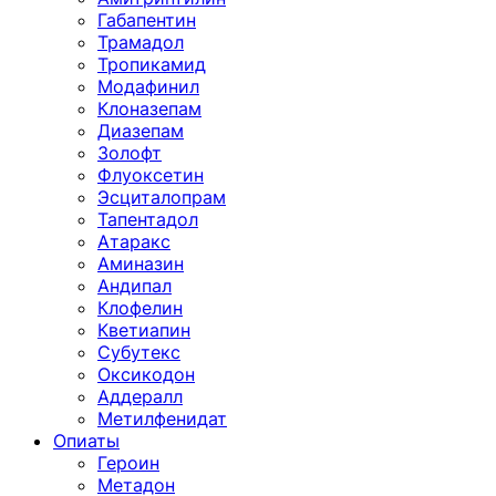
Габапентин
Трамадол
Тропикамид
Модафинил
Клоназепам
Диазепам
Золофт
Флуоксетин
Эсциталопрам
Тапентадол
Атаракс
Аминазин
Андипал
Клофелин
Кветиапин
Субутекс
Оксикодон
Аддералл
Метилфенидат
Опиаты
Героин
Метадон