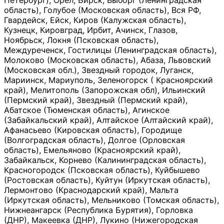
Петербург), Орёл, Бирск, Выборг (Ленинградская
область), Голубое (Московская область), Вся РФ,
Гвардейск, Ейск, Киров (Калужская область),
Кузнецк, Кировград, Ирбит, Ачинск, Глазов,
Ноябрьск, Локня (Псковская область),
Междуреченск, Гостилицы (Ленинградская область),
Молоково (Московская область), Абаза, Львовский
(Московская обл.), Звездный городок, Луганск,
Мариинск, Мариуполь, Зеленогорск ( Красноярский
край), Мелитополь (Запорожская обл), Ильинский
(Пермский край), Звездный (Пермский край),
Абатское (Тюменская область), Агинское
(Забайкальский край), Алтайское (Алтайский край),
Афанасьево (Кировская область), Городище
(Волгоградская область), Долгое (Орловская
область), Емельяново (Красноярский край),
Забайкальск, Корнево (Калининградская область),
Красногородск (Псковская область), Куйбышево
(Ростовская область), Куйтун (Иркутская область),
Лермонтово (Краснодарский край), Мальта
(Иркутская область), Мельниково (Томская область),
Нижнеангарск (Республика Бурятия), Горловка
(ДНР), Макеевка (ДНР), Лукино (Нижегородская