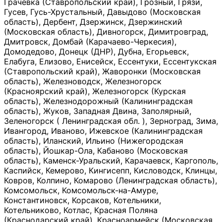
Грачевка (Ставропольский край), Грозный, Грязи,
Гусев, Гусь-Хрустальный, Давыдово (Московская
область), Дербент, Дзержинск, Дзержинский
(Московская область), Дивногорск, Димитровград,
Дмитровск, Домбай (Карачаево-Черкесия),
Домодедово, Донецк (ДНР), Дубна, Егорьевск,
Елабуга, Елизово, Енисейск, Ессентуки, Ессентукская
(Ставропольский край), Жаворонки (Московская
область), Железноводск, Железногорск
(Красноярский край), Железногорск (Курская
область), Железнодорожный (Калининградская
область), Жуков, Западная Двина, Заполярный,
Зеленогорск ( Ленинградская обл. ), Зерноград, Зима,
Ивангород, Иваново, Ижевское (Калининградская
область), Иланский, Ильино (Нижегородская
область), Йошкар-Ола, Кабаново (Московская
область), Каменск-Уральский, Карачаевск, Каргополь,
Каспийск, Кемерово, Кингисепп, Кисловодск, Клинцы,
Ковров, Колпино, Комарово (Ленинградская область),
Комсомольск, Комсомольск-на-Амуре,
Константиновск, Корсаков, Котельники,
Котельниково, Котлас, Красная Поляна
(Краснодарский край), Красноармейск (Московская