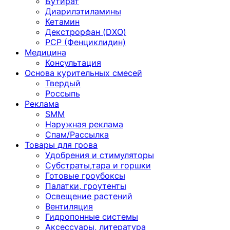
Бутират
Диарилэтиламины
Кетамин
Декстрорфан (DXO)
PCP (Фенциклидин)
Медицина
Консультация
Основа курительных смесей
Твердый
Россыпь
Реклама
SMM
Наружная реклама
Спам/Рассылка
Товары для грова
Удобрения и стимуляторы
Субстраты,тара и горшки
Готовые гроубоксы
Палатки, гроутенты
Освещение растений
Вентиляция
Гидропонные системы
Аксессуары, литература