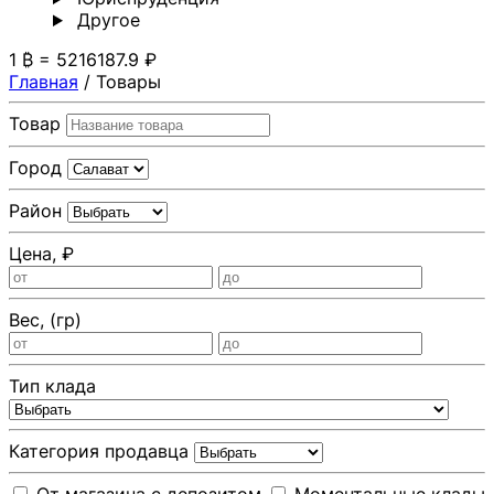
Другoе
1 ₿ = 5216187.9 ₽
Главная
/
Товары
Товар
Город
Район
Цена, ₽
Вес, (гр)
Тип клада
Категория продавца