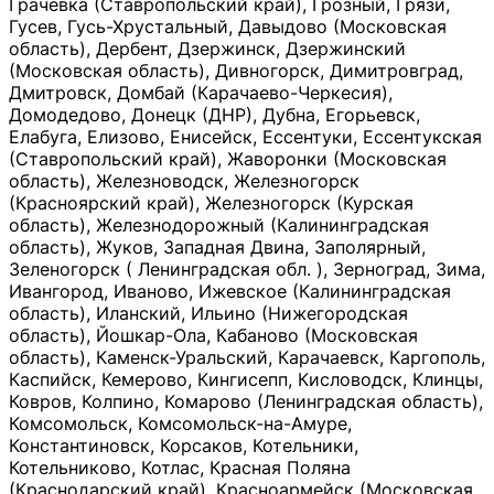
Грачевка (Ставропольский край), Грозный, Грязи,
Гусев, Гусь-Хрустальный, Давыдово (Московская
область), Дербент, Дзержинск, Дзержинский
(Московская область), Дивногорск, Димитровград,
Дмитровск, Домбай (Карачаево-Черкесия),
Домодедово, Донецк (ДНР), Дубна, Егорьевск,
Елабуга, Елизово, Енисейск, Ессентуки, Ессентукская
(Ставропольский край), Жаворонки (Московская
область), Железноводск, Железногорск
(Красноярский край), Железногорск (Курская
область), Железнодорожный (Калининградская
область), Жуков, Западная Двина, Заполярный,
Зеленогорск ( Ленинградская обл. ), Зерноград, Зима,
Ивангород, Иваново, Ижевское (Калининградская
область), Иланский, Ильино (Нижегородская
область), Йошкар-Ола, Кабаново (Московская
область), Каменск-Уральский, Карачаевск, Каргополь,
Каспийск, Кемерово, Кингисепп, Кисловодск, Клинцы,
Ковров, Колпино, Комарово (Ленинградская область),
Комсомольск, Комсомольск-на-Амуре,
Константиновск, Корсаков, Котельники,
Котельниково, Котлас, Красная Поляна
(Краснодарский край), Красноармейск (Московская