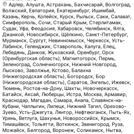
Адлер, Алушта, Астрахань, Бахчисарай, Волгоград, Волжский, Евпатория, Екатеринбург, Ишимбай, Казань, Керчь, Копейск, Курск, Рыльск, Саки, Салават, Симферополь, Сочи, Старый Крым, Стерлитамак, Судак, Уфа, Феодосия, Хабаровск, Челябинск, Ялта, Джанкой, Новосибирск, Щёлкино, Санкт-Петербург, Мурманск, Сургут, Невинномысск, Черкесск, Усть-Лабинск, Геленджик, Ставрополь, Калуга, Елец, Лебедянь, Данков, Жуковский, Оренбург, Орск (Оренбургская область), Магнитогорск, Пермь, Зеленоград, Солнечногорск, Нижний Новгород, Лысково, Заволжье, Кстово, Балахна (Нижегородская область), Богородск, Бор (Нижегородская область), Саратов, Энгельс, Ижевск, Тюмень, Ростов-на-Дону, Шахты, Новочеркасск, Батайск, Аксай, Люберцы, Истра, Москва, Армавир, Краснодар, Магадан, Самара, Анапа, Славянск-на-Кубани, Чаплыгин, Липецк, Нижний Тагил, Орехово-Зуево, Усть-Джегута, Лянтор, Нефтеюганск, Пыть-Ях, Урень, Ветлуга, Шахунья, Новороссийск, Крымск, Тимашёвск, Тольятти, Воткинск, Звенигород, Руза, Можайск, Белгород, Воронеж, Соликамск, Нытва, Лысьва (Пермский край), Чусовой, Кунгур, Краснокамск, Миасс, Губаха, Тула, Новомосковск, Донской, Омск, Льгов, Мытищи, Королёв, Ивантеевка, Балашиха, Семилуки, Кудымкар, Старый Оскол, Оса (Пермский край), Одинцово (Московская область), Ханты-Мансийск, Лабинск, Темрюк, Курганинск, Белореченск (Краснодарский край), Алупкa, Губкин, Рязань, Калининград, Усть-Илимск, Фрязино, Минеральные Воды, Пятигорск, Кострома, Ярославль, Коркино, Верхняя Пышма, Подольск, Красноярск, Смоленск, Долгопрудный, Чебоксары, Калачинск, Канск, Киров (Кировская область), Вологда, Рославль, Владивосток, Обнинск, Балабаново (Калужская область), Малоярославец, Брянск, Видное, Ярцево, Вязьма, Гагарин, Приволжск, Фурманов, Чайковский, Кинешма, Горячий Ключ, Улан-Удэ, Туймазы, Дюртюли, Альметьевск, Нефтекамск, Хадыженск, Апшеронск, Майкоп, Уссурийск, Ульяновск, Гатчина, Луга (Ленинградская область), Надым, Ногинск, Электросталь, Железнодорожный (Московская область), Бутурлиновка, Кириллов, Краснознаменск (Калиниградская область), Мышкин, Томмот, Холм, Абакан, Абдулино, Агидель, Агрыз, Адыгейск, Азнакаево, Алатырь, Алдан, Алейск, Александров, Александровск, Алексеевка (Белгородская обл.), Алексин, Амурск, Анадырь, Ангарск, Андреаполь, Анжеро-Судженск, Анива, Апатиты, Арамиль, Ардон, Арзамас, Аркадак, Арсеньев, Артём, Артёмовский, Архангельск, Асбест, Асино, Аткарск, Ахтубинск, Аша, Бабаево (Вологодская область), Бавлы (Республика Татарстан), Байкальск, Бакал, Баксан, Балаклава, Балаково (Саратовская область), Балашов (Саратовская область), Балтийск, Барабинск, Барнаул, Барыш (Ульяновская область), Бежецк, Белая Калитва (Ростовская область), Белебей, Белогорск (Крым), Белозерск, Белокуриха, Беломорск, Белоозёрский (Московская область), Белорецк (Республика Башкортостан), Кызыл, Белоярский (Ханты-Мансийский АО), Бердск, Березники (Пермский край), Берёзовский (Кемеровская область), Берёзовский (Свердловская область), Беслан, Бийск, Бикин, Билибино, Биробиджан, Благовещенск (Амурская область), Благовещенск (Башкортостан), Бобров, Богородицк, Боготол, Богучар, Бокситогорск (Ленинградская область), Бологое (Тверская область), Болхов, Большой Камень (Приморский край), Борисоглебск (Воронежская область), Боровичи (Новгородская область), Боровск, Бородино, Братск, Бронницы (Московская область), Бугульма (Республика Татарстан), Бугуруслан (Оренбургская область), Буинск, Буй, Буйнакск, Валдай, Валуйки, Велиж, Великие Луки, Великий Новгород, Великий Устюг, Вельск, Венёв, Верещагино, Верхнеуральск, Верхний Уфалей, Верхняя Салда, Верхняя Тура, Весьегонск, Вилючинск, Вихоревка, Вичуга, Владикавказ, Волгодонск, Волгореченск, Володарск, Волосово, Волчанск, Вольск, Воркута, Ворсма, Всеволожск (Ленинградская область), Вуктыл, Выкса, Высоковск, Высоцк, Вытегра, Вышний Волочёк, Вяземский, Вязники, Вятские Поляны, Нея, Шилка, Гаврилов Посад, Гаврилов-Ям, Гай, Галич, Гдов, Голицыно, Горно-Алтайск, Горнозаводск, Горняк, Городец, Гороховец, Гремячинск, Грозный, Грязи, Грязовец, Губкинский, Гуково, Гулькевичи, Гурьевск (Калининградская область), Гурьевск (Кемеровская область), Гусев, Гусь-Хрустальный, Давлеканово, Далматово, Дальнегорск, Дегтярск, Дедовск, Демидов, Дербент, Десногорск, Дзержинск, Дзержинский (Московская область), Дивногорск, Димитровград, Дмитровск, Дно, Добрянка, Долинск, Домодедово, Донецк (ДНР), Дорогобуж, Дрезна, Дубна, Дудинка, Духовщина, Дятьково, Егорьевск, Елабуга, Елизово, Ельня (Будет изменено название), Емва, Енисейск, Ермолино, Ершов, Ессентуки, Ефремов, Железноводск, Железногорск (Красноярский край), Железногорск (Курская область), Железногорск-Илимский, Жигулёвск, Жиздра, Жирновск, Жуков, Жуковка, Заводоуковск, Заволжск, Задонск, Заинск, Заозёрный, Заозёрск, Западная Двина, Заполярный, Зарайск, Заречный (Пензенская область), Заречный (Свердловская область), Заринск, Звенигово, Зверево, Зеленогорск ( Ленинградская обл. ), Зеленоградск, Зеленодольск, Зеленокумск, Зерноград, Зима, Змеиногорск, Зубцов, Ивангород, Иваново, Ивдель, Избербаш, Изобильный, Иланский, Инза, Инкерман, Инта, Ипатово, Искитим, Йошкар-Ола, Кадников, Калач, Калач-на-Дону, Калининск, Калтан, Калязин, Камбарка, Каменка (Пензенская область), Каменногорск (Ленинградская область), Каменск-Уральский, Каменск-Шахтинский, Камень-на-Оби, Камешково, Камышин, Канаш, Кандалакша, Карабаново, Карабаш, Карачаевск, Каргат, Каргополь, Карпинск, Карталы, Касимов, Касли, Каспийск, Катав-Ивановск, Катайск, Качканар, Кашин, Кашира, Кемерово, Кемь, Кизел, Кизилюрт, Кизляр, Кимовск, Кимры, Кингисепп, Кинель, Киреевск, Киренск, Киржач, Кириши, Кирово-Чепецк, Кировск (Ленинградская область), Кировск (Мурманская область), Кирсанов, Киселёвск, Кисловодск, Климовск, Клинцы, Княгинино, Ковдор, Ковров, Когалым, Козельск, Козьмодемьянск, Кола, Кологрив, Колпашево, Колпино, Кольчугино, Комсомольск, Комсомольск-на-Амуре, Конаково, Кондопога, Кондрово, Константиновск, Кораблино, Кореновск, Корсаков, Коряжма, Костерёво, Костомукша, Котельники, Котельниково, Котельнич, Котлас, Котовск, Кохма, Красноармейск (Московская область), Краснозаводск, Краснознаменск (Московская область), Краснокаменск, Краснослободск (Волгоградская область), Краснотурьинск, Красноуральск, Красный Сулин, Кремёнки, Кропоткин, Кубинка, Кувшиново (Тверская область), Кудрово, Кулебаки, Кумертау, Курлово, Куровское, Куртамыш, Курчатов, Куса, Кушва, Кыштым, Лабытнанги, Лагань, Лаишево (Республика Татарстан), Лакинск, Лангепас, Лахденпохья, Ленинск-Кузнецкий, Ленск (Республика Саха), Лермонтов (Ставропольский край), Лесозаводск (Приморский край), Лесосибирск, Ливны (Орловская область), Ликино-Дулёво, Липки (Тульская область), Лиски (Воронежская область), Лихославль, Лодейное Поле, Ломоносов (Санкт-Петербург), Лосино-Петровский, Лукоянов, Луховицы, Лыткарино, Любань (Ленинградская область), Любим, Людиново, Магас, Майский, Макаров, Малая Вишера, Малгобек, Мамадыш, Мамоново, Мантурово, Маркс, Махачкала, Мглин, Мегион, Медвежьегорск, Медногорск, Медынь, Меленки, Мелеуз, Менделеевск, Мещовск, Микунь, Миллерово, Минусинск, Миньяр, Мирный (Архангельская область), Мирный (Якутия), Михайловка (Город), Михайловск (Свердловская область), Михайловск (Ставропольский край), Могоча, Можга, Моздок, Мончегорск, Морозовск, Моршанск, Мосальск, Муравленко, Мурино, Муром, Мценск, Мыски, Набережные Челны, Навашино (Нижегородская область), Назарово (Красноярский край), Назрань, Нальчик, Наро-Фоминск, Нарткала, Нарьян-Мар, Находка, Невель (Псковская область), Невельск, Невьянск, Нелидово (Тверская область), Неман, Нерехта (Костромская область), Нерюнгри, Нестеров, Нефтегорск (Самарская область), Нефтекумск, Нижневартовск, Нижнекамск (Республика Татарстан), Нижнеудинск, Нижние Серги, Нижний Ломов, Нижняя Тура, Николаевск-на-Амуре, Никольск (Вологодская область), Никольск (Пензенская область), Новая Ладога, Новая Ляля, Новоалександровск, Новоалтайск, Нововоронеж, Новодвинск, Новозыбков, Новокубанск, Новокуйбышевск, Новомичуринск, Новопавловск, Новоржев, Новосокольники, Новотроицк, Новоульяновск, Новоуральск, Новохопёрск, Новочебоксарск, Новошахтинск, Новый Оскол, Новый Уренгой, Норильск, Нурлат, Нягань, Нязепетровск, Няндома, Облучье, Обоянь, Озёрск (Калининградская область), Озёрск (Челябинская область), Озёры, Октябрьск (Самарская область), Октябрьский (Башкортостан), Окуловка (Новгородская область), Оленегорск, Олонец, Онега, Опочка, Осинники, Осташков, Остров, Острогожск, Отрадный, Оха, Павлово, Павловск (Воронежская область), Павловск (Санкт-Петербург), Павловский Посад, Партизанск, Певек, Пенза, Первоуральск, Перевоз, Пересвет, Переславль-Залесский, Пестово (Новгородская область), Петрозаводск, Петропавловск-Камчатский, Печоры, Пикалёво, Пионерский, Питкяранта, Плавск, Плёс, Подпорожье, Покачи, Покров, Покровск, Полесск, Полысаево, Полярные Зори, Полярный, Поронайск, Порхов, Похвистнево, Почеп, Починок, Пошехонье, Правдинск, Приморск (Калининградская область), Приморско-Ахтарск, Приозерск, Прокопьевск, Протвино, Прохладный, Пугачёв, Пудож, Пустошка, Пушкино, Пущино, Пыталово, Радужный (Владимирская область), Радужный (Ханты-Мансийский АО), Райчихинск, Раменское, Рассказово, Ревда, Реж, Реутов, Родники, Россошь, Ростов (Ярославская обл.), Рошаль, Ртищево, Рубцовск, Рузаевка, Рыбинск, Рыбное, Ряжск, Салехард, Сальск, Саранск, Сарапул, Саров, Сасово, Сатка, Сафоново, Саяногорск, Саянск, Светлогорск, Светлоград, Светлый, Светогорск (Ленинградская область), Свободный, Себеж, Северобайкальск, Северодвинск, Североуральск, Сегежа, Семикаракорск, Сенгилей, Серафимович, Сергач, Сергиев Посад, Сердобск, Сертолово (Ленинградская область), Сестрорецк (Ленинградская область), Сибай, Скопин, Славгород, Сланцы, Слободской, Слюдянка, Собинка, Советск (Кировская область), Советск (Калининградская область), Советск (Тульская область), Советская Гавань, Советский (Ханты-Мансийский АО), Сокол (Вологодская область), Солигалич, Соль-Илецк, Сольцы, Сортавала, Сосенский, Сосновоборск, Сосновый Бор (Ленинградская область), Сосногорск, Спас-Клепики, Спасск-Рязанский, С