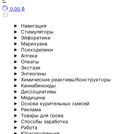
0.00 ₿
Навигация
Стимуляторы
Эйфоретики
Марихуана
Психоделики
Аптека
Опиаты
Экстази
Энтеогены
Химические реактивы/Конструкторы
Каннабиноиды
Диссоциативы
Медицина
Основа курительных смесей
Реклама
Товары для грова
Способы заработка
Работа
Юриспруденция