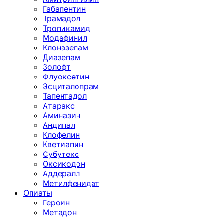
Габапентин
Трамадол
Тропикамид
Модафинил
Клоназепам
Диазепам
Золофт
Флуоксетин
Эсциталопрам
Тапентадол
Атаракс
Аминазин
Андипал
Клофелин
Кветиапин
Субутекс
Оксикодон
Аддералл
Метилфенидат
Опиаты
Героин
Метадон