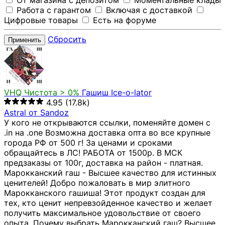
От магазина с депозитом
Моментальные клады
Работа с гарантом
Включая с доставкой
Цифровые товары
Есть на форуме
Сбросить
Применить
VHQ
Чистота > 0%
Гашиш Ice-o-lator
4.95
(17.8k)
Astral от Sandoz
У кого не открываются ссылки, поменяйте домен с
.in на .one Возможна доставка опта во все крупные
города РФ от 500 г! За ценами и сроками
обращайтесь в ЛС! РАБОТА от 1500р. В МСК
предзаказы от 100г, доставка на район - платная.
Марокканский гаш - Высшее качество для истинных
ценителей! Добро пожаловать в мир элитного
Марокканского гашиша! Этот продукт создан для
тех, кто ценит непревзойденное качество и желает
получить максимальное удовольствие от своего
опыта. Почему выбрать Марокканский гаш? Высшее