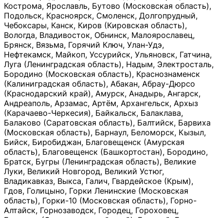
Кострома, Ярославль, Бутово (Московская область),
Подольск, Красноярск, Смоленск, Долгопрудный,
Чебоксары, Канск, Киров (Кировская область),
Вологда, Владивосток, Обнинск, Малоярославец,
Брянск, Вязьма, Горячий Ключ, Улан-Удэ,
Нефтекамск, Майкоп, Уссурийск, Ульяновск, Гатчина,
Луга (Ленинградская область), Надым, Электросталь,
Бородино (Московская область), Краснознаменск
(Калиниградская область), Абакан, Абрау-Дюрсо
(Краснодарский край), Амурск, Анадырь, Ангарск,
Андреаполь, Арзамас, Артём, Архангельск, Архыз
(Карачаево-Черкесия), Байкальск, Балаклава,
Балаково (Саратовская область), Балтийск, Барвиха
(Московская область), Барнаул, Беломорск, Кызыл,
Бийск, Биробиджан, Благовещенск (Амурская
область), Благовещенск (Башкортостан), Бородино,
Братск, Бугры (Ленинградская область), Великие
Луки, Великий Новгород, Великий Устюг,
Владикавказ, Выкса, Галич, Гвардейское (Крым),
Гдов, Голицыно, Горки Ленинские (Московская
область), Горки-10 (Московская область), Горно-
Алтайск, Горнозаводск, Городец, Гороховец,