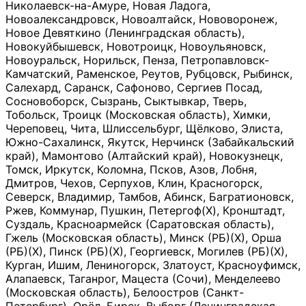
Николаевск-на-Амуре, Новая Ладога,
Новоалександровск, Новоалтайск, Нововоронеж,
Новое Девяткино (Ленинградская область),
Новокуйбышевск, Новотроицк, Новоульяновск,
Новоуральск, Норильск, Пенза, Петропавловск-
Камчатский, Раменское, Реутов, Рубцовск, Рыбинск,
Салехард, Саранск, Сафоново, Сергиев Посад,
Сосновоборск, Сызрань, Сыктывкар, Тверь,
Тобольск, Троицк (Московская область), Химки,
Череповец, Чита, Шлиссельбург, Щёлково, Элиста,
Южно-Сахалинск, Якутск, Нерчинск (Забайкальский
край), Мамонтово (Алтайский край), Новокузнецк,
Томск, Иркутск, Коломна, Псков, Азов, Лобня,
Дмитров, Чехов, Серпухов, Клин, Красногорск,
Северск, Владимир, Тамбов, Абинск, Багратионовск,
Ржев, Коммунар, Пушкин, Петергоф(Х), Кронштадт,
Суздаль, Красноармейск (Саратовская область),
Гжель (Московская область), Минск (РБ)(Х), Орша
(РБ)(Х), Пинск (РБ)(Х), Георгиевск, Могилев (РБ)(Х),
Курган, Ишим, Лениногорск, Златоуст, Красноуфимск,
Алапаевск, Таганрог, Мацеста (Сочи), Менделеево
(Московская область), Белоостров (Санкт-