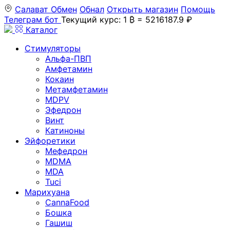
Салават
Обмен
Обнал
Открыть магазин
Помощь
Телеграм бот
Текущий курс: 1 ₿ = 5216187.9 ₽
Каталог
Стимуляторы
Альфа-ПВП
Амфетамин
Кокаин
Метамфетамин
MDPV
Эфедрон
Винт
Катиноны
Эйфоретики
Мефедрон
MDMA
MDA
Tuci
Марихуана
CannaFood
Бошка
Гашиш