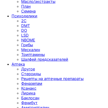
Масло/экстракты
План
Семена
Психоделики
2C
DMT
DO
LSD
NBOME
Грибы
Мескалин
Триптамины
Шалфей предсказателей
Аптека
Другое
Стероиды
Рецепты на аптечные препараты
Феназепам
Ксанакс
Лирика
Баклосан
Фенибут
Амитриптилин