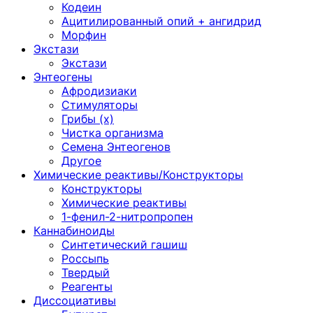
Кодеин
Ацитилированный опий + ангидрид
Морфин
Экстази
Экстази
Энтеогены
Афродизиаки
Стимуляторы
Грибы (х)
Чистка организма
Семена Энтеогенов
Другое
Химические реактивы/Конструкторы
Конструкторы
Химические реактивы
1-фенил-2-нитропропен
Каннабиноиды
Синтетический гашиш
Россыпь
Твердый
Реагенты
Диссоциативы