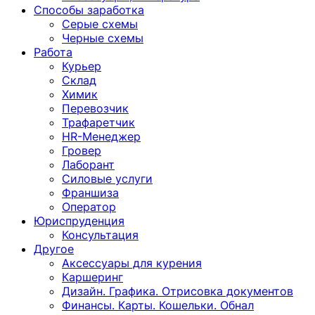
Способы заработка
Серые схемы
Черные схемы
Работа
Курьер
Склад
Химик
Перевозчик
Трафаретчик
HR-Менеджер
Гровер
Лаборант
Силовые услуги
Франшиза
Оператор
Юриспруденция
Консультация
Другoе
Аксессуары для курения
Каршеринг
Дизайн. Графика. Отрисовка документов
Финансы. Карты. Кошельки. Обнал