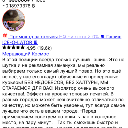
от
990000₽
/ 1000г
~0.18979378 ₿
Промокод за отзывы
HQ
Чистота > 0%
🍫 Гашиш
ICE-O-LATOR 🍫
4.95
(19.6k)
Мерцающий Космос
В этой позиции всегда только лучший Гашиш. Это не
шутка и не рекламная замануха, мы реально
выбираем только самый лучший товар. Но это ещё
не всё, у нас его кладут обученные и проверенные
курьеры! БЕЗ НЕДОВЕСОВ, БЕЗ ХАЛТУРЫ, МЫ
СТАРАЕМСЯ ДЛЯ ВАС! Изолятор очень высокого
качества!. Эффект на уровне топовых печатей. В
разных городах может незначительно отличаться по
качеству, но можете быть уверены, тут всегда самое
лучшее что есть в вашем городе! -Перед
применением советуем положить пак в холодное
место, на пару минут!⠀ Так ты сможешь быстро и