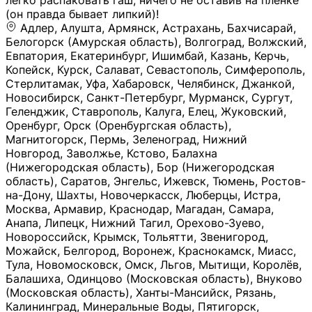
легко распаковать гаш, ничего не оставив на плёнке
(он правда бывает липкий)!
Адлер, Алушта, Армянск, Астрахань, Бахчисарай,
Белогорск (Амурская область), Волгоград, Волжский,
Евпатория, Екатеринбург, Ишимбай, Казань, Керчь,
Копейск, Курск, Салават, Севастополь, Симферополь,
Стерлитамак, Уфа, Хабаровск, Челябинск, Джанкой,
Новосибирск, Санкт-Петербург, Мурманск, Сургут,
Геленджик, Ставрополь, Калуга, Елец, Жуковский,
Оренбург, Орск (Оренбургская область),
Магнитогорск, Пермь, Зеленоград, Нижний
Новгород, Заволжье, Кстово, Балахна
(Нижегородская область), Бор (Нижегородская
область), Саратов, Энгельс, Ижевск, Тюмень, Ростов-
на-Дону, Шахты, Новочеркасск, Люберцы, Истра,
Москва, Армавир, Краснодар, Магадан, Самара,
Анапа, Липецк, Нижний Тагил, Орехово-Зуево,
Новороссийск, Крымск, Тольятти, Звенигород,
Можайск, Белгород, Воронеж, Краснокамск, Миасс,
Тула, Новомосковск, Омск, Льгов, Мытищи, Королёв,
Балашиха, Одинцово (Московская область), Внуково
(Московская область), Ханты-Мансийск, Рязань,
Калининград, Минеральные Воды, Пятигорск,