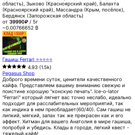
область), Зыково (Красноярский край), Балахта
(Красноярский край), Массандра (Крым, посёлок),
Бердянск (Запорожская область)
от
39990₽
/ 5г
~0.00766652 ₿
Гашиш Ferrari ⭐⭐⭐⭐⭐
4.93
(1.5k)
Pegasus Shop
Доброго времени суток, ценители качественного
кайфа. Представляем вашему вниманию свежую и
поистине хорошую "конскую печать". Ice-o-lator
"Ferrari" который лягнет вас точно неслабо, идеально
подходит для расслабительных мероприятий, так
как индика в нем преобладает(60/40). Сам гашиш не
липкий, мягкий, запах так же прекрасен как и его
эффект. Хитман для вашего Анатолия в мире гашиша,
попробуй и убедись. Клады в городе, легкий квест -
тяжелый кайф!