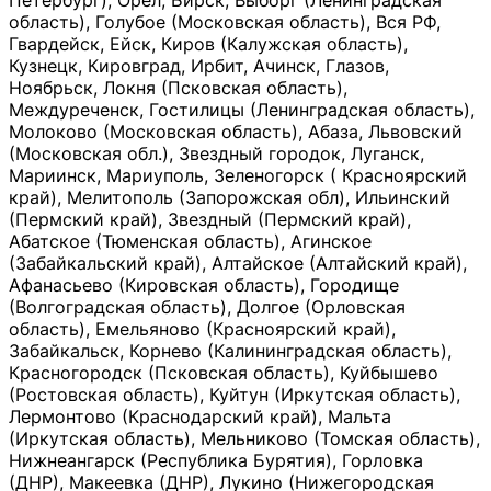
Петербург), Орёл, Бирск, Выборг (Ленинградская
область), Голубое (Московская область), Вся РФ,
Гвардейск, Ейск, Киров (Калужская область),
Кузнецк, Кировград, Ирбит, Ачинск, Глазов,
Ноябрьск, Локня (Псковская область),
Междуреченск, Гостилицы (Ленинградская область),
Молоково (Московская область), Абаза, Львовский
(Московская обл.), Звездный городок, Луганск,
Мариинск, Мариуполь, Зеленогорск ( Красноярский
край), Мелитополь (Запорожская обл), Ильинский
(Пермский край), Звездный (Пермский край),
Абатское (Тюменская область), Агинское
(Забайкальский край), Алтайское (Алтайский край),
Афанасьево (Кировская область), Городище
(Волгоградская область), Долгое (Орловская
область), Емельяново (Красноярский край),
Забайкальск, Корнево (Калининградская область),
Красногородск (Псковская область), Куйбышево
(Ростовская область), Куйтун (Иркутская область),
Лермонтово (Краснодарский край), Мальта
(Иркутская область), Мельниково (Томская область),
Нижнеангарск (Республика Бурятия), Горловка
(ДНР), Макеевка (ДНР), Лукино (Нижегородская