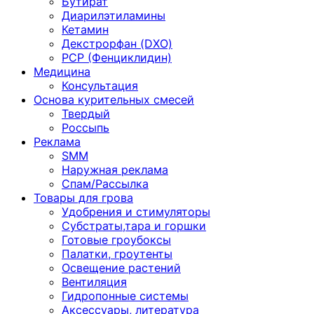
Бутират
Диарилэтиламины
Кетамин
Декстрорфан (DXO)
PCP (Фенциклидин)
Медицина
Консультация
Основа курительных смесей
Твердый
Россыпь
Реклама
SMM
Наружная реклама
Спам/Рассылка
Товары для грова
Удобрения и стимуляторы
Субстраты,тара и горшки
Готовые гроубоксы
Палатки, гроутенты
Освещение растений
Вентиляция
Гидропонные системы
Аксессуары, литература