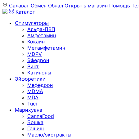
Салават
Обмен
Обнал
Открыть магазин
Помощь
Те
Каталог
Стимуляторы
Альфа-ПВП
Амфетамин
Кокаин
Метамфетамин
MDPV
Эфедрон
Винт
Катиноны
Эйфоретики
Мефедрон
MDMA
MDA
Tuci
Марихуана
CannaFood
Бошка
Гашиш
Масло/экстракты