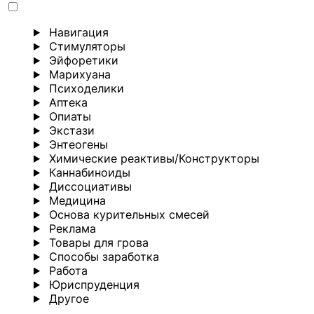
Навигация
Стимуляторы
Эйфоретики
Марихуана
Психоделики
Аптека
Опиаты
Экстази
Энтеогены
Химические реактивы/Конструкторы
Каннабиноиды
Диссоциативы
Медицина
Основа курительных смесей
Реклама
Товары для грова
Способы заработка
Работа
Юриспруденция
Другoе