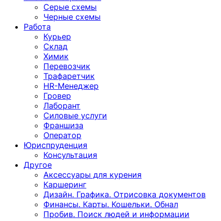
Серые схемы
Черные схемы
Работа
Курьер
Склад
Химик
Перевозчик
Трафаретчик
HR-Менеджер
Гровер
Лаборант
Силовые услуги
Франшиза
Оператор
Юриспруденция
Консультация
Другoе
Аксессуары для курения
Каршеринг
Дизайн. Графика. Отрисовка документов
Финансы. Карты. Кошельки. Обнал
Пробив. Поиск людей и информации