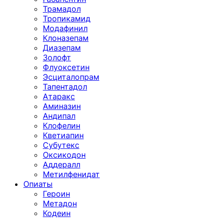
Трамадол
Тропикамид
Модафинил
Клоназепам
Диазепам
Золофт
Флуоксетин
Эсциталопрам
Тапентадол
Атаракс
Аминазин
Андипал
Клофелин
Кветиапин
Субутекс
Оксикодон
Аддералл
Метилфенидат
Опиаты
Героин
Метадон
Кодеин