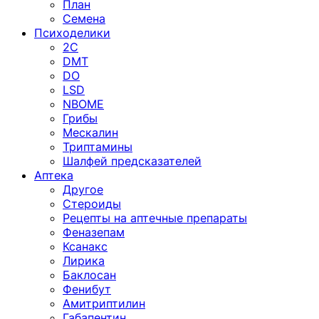
План
Семена
Психоделики
2C
DMT
DO
LSD
NBOME
Грибы
Мескалин
Триптамины
Шалфей предсказателей
Аптека
Другое
Стероиды
Рецепты на аптечные препараты
Феназепам
Ксанакс
Лирика
Баклосан
Фенибут
Амитриптилин
Габапентин