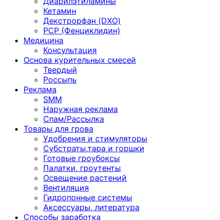
Диарилэтиламины
Кетамин
Декстрорфан (DXO)
PCP (Фенциклидин)
Медицина
Консультация
Основа курительных смесей
Твердый
Россыпь
Реклама
SMM
Наружная реклама
Спам/Рассылка
Товары для грова
Удобрения и стимуляторы
Субстраты,тара и горшки
Готовые гроубоксы
Палатки, гроутенты
Освещение растений
Вентиляция
Гидропонные системы
Аксессуары, литература
Способы заработка