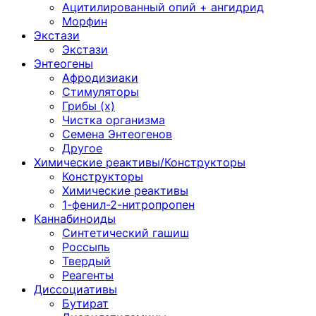
Ацитилированный опий + ангидрид
Морфин
Экстази
Экстази
Энтеогены
Афродизиаки
Стимуляторы
Грибы (х)
Чистка организма
Семена Энтеогенов
Другое
Химические реактивы/Конструкторы
Конструкторы
Химические реактивы
1-фенил-2-нитропропен
Каннабиноиды
Синтетический гашиш
Россыпь
Твердый
Реагенты
Диссоциативы
Бутират