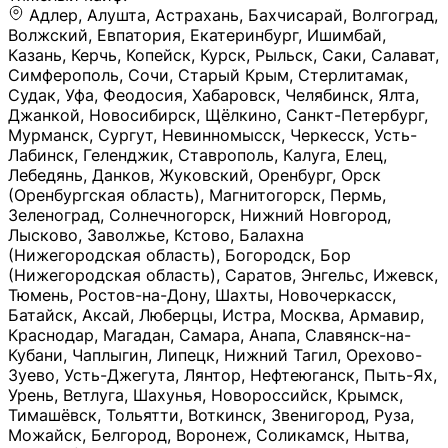
Адлер, Алушта, Астрахань, Бахчисарай, Волгоград, Волжский, Евпатория, Екатеринбург, Ишимбай, Казань, Керчь, Копейск, Курск, Рыльск, Саки, Салават, Симферополь, Сочи, Старый Крым, Стерлитамак, Судак, Уфа, Феодосия, Хабаровск, Челябинск, Ялта, Джанкой, Новосибирск, Щёлкино, Санкт-Петербург, Мурманск, Сургут, Невинномысск, Черкесск, Усть-Лабинск, Геленджик, Ставрополь, Калуга, Елец, Лебедянь, Данков, Жуковский, Оренбург, Орск (Оренбургская область), Магнитогорск, Пермь, Зеленоград, Солнечногорск, Нижний Новгород, Лысково, Заволжье, Кстово, Балахна (Нижегородская область), Богородск, Бор (Нижегородская область), Саратов, Энгельс, Ижевск, Тюмень, Ростов-на-Дону, Шахты, Новочеркасск, Батайск, Аксай, Люберцы, Истра, Москва, Армавир, Краснодар, Магадан, Самара, Анапа, Славянск-на-Кубани, Чаплыгин, Липецк, Нижний Тагил, Орехово-Зуево, Усть-Джегута, Лянтор, Нефтеюганск, Пыть-Ях, Урень, Ветлуга, Шахунья, Новороссийск, Крымск, Тимашёвск, Тольятти, Воткинск, Звенигород, Руза, Можайск, Белгород, Воронеж, Соликамск, Нытва, Лысьва (Пермский край), Чусовой, Кунгур, Краснокамск, Миасс, Губаха, Тула, Новомосковск, Донской, Омск, Льгов, Мытищи, Королёв, Ивантеевка, Балашиха, Семилуки, Кудымкар, Старый Оскол, Оса (Пермский край), Одинцово (Московская область), Ханты-Мансийск, Лабинск, Темрюк, Курганинск, Белореченск (Краснодарский край), Алупкa, Губкин, Рязань, Калининград, Усть-Илимск, Фрязино, Минеральные Воды, Пятигорск, Кострома, Ярославль, Коркино, Верхняя Пышма, Подольск, Красноярск, Смоленск, Долгопрудный, Чебоксары, Калачинск, Канск, Киров (Кировская область), Вологда, Рославль, Владивосток, Обнинск, Балабаново (Калужская область), Малоярославец, Брянск, Видное, Ярцево, Вязьма, Гагарин, Приволжск, Фурманов, Чайковский, Кинешма, Горячий Ключ, Улан-Удэ, Туймазы, Дюртюли, Альметьевск, Нефтекамск, Хадыженск, Апшеронск, Майкоп, Уссурийск, Ульяновск, Гатчина, Луга (Ленинградская область), Надым, Ногинск, Электросталь, Железнодорожный (Московская область), Бутурлиновка, Кириллов, Краснознаменск (Калиниградская область), Мышкин, Томмот, Холм, Абакан, Абдулино, Агидель, Агрыз, Адыгейск, Азнакаево, Алатырь, Алдан, Алейск, Александров, Александровск, Алексеевка (Белгородская обл.), Алексин, Амурск, Анадырь, Ангарск, Андреаполь, Анжеро-Судженск, Анива, Апатиты, Арамиль, Ардон, Арзамас, Аркадак, Арсеньев, Артём, Артёмовский, Архангельск, Асбест, Асино, Аткарск, Ахтубинск, Аша, Бабаево (Вологодская область), Бавлы (Республика Татарстан), Байкальск, Бакал, Баксан, Балаклава, Балаково (Саратовская область), Балашов (Саратовская область), Балтийск, Барабинск, Барнаул, Барыш (Ульяновская область), Бежецк, Белая Калитва (Ростовская область), Белебей, Белогорск (Крым), Белозерск, Белокуриха, Беломорск, Белоозёрский (Московская область), Белорецк (Республика Башкортостан), Кызыл, Белоярский (Ханты-Мансийский АО), Бердск, Березники (Пермский край), Берёзовский (Кемеровская область), Берёзовский (Свердловская область), Беслан, Бийск, Бикин, Билибино, Биробиджан, Благовещенск (Амурская область), Благовещенск (Башкортостан), Бобров, Богородицк, Боготол, Богучар, Бокситогорск (Ленинградская область), Бологое (Тверская область), Болхов, Большой Камень (Приморский край), Борисоглебск (Воронежская область), Боровичи (Новгородская область), Боровск, Бородино, Братск, Бронницы (Московская область), Бугульма (Республика Татарстан), Бугуруслан (Оренбургская область), Буинск, Буй, Буйнакск, Валдай, Валуйки, Велиж, Великие Луки, Великий Новгород, Великий Устюг, Вельск, Венёв, Верещагино, Верхнеуральск, Верхний Уфалей, Верхняя Салда, Верхняя Тура, Весьегонск, Вилючинск, Вихоревка, Вичуга, Владикавказ, Волгодонск, Волгореченск, Володарск, Волосово, Волчанск, Вольск, Воркута, Ворсма, Всеволожск (Ленинградская область), Вуктыл, Выкса, Высоковск, Высоцк, Вытегра, Вышний Волочёк, Вяземский, Вязники, Вятские Поляны, Нея, Шилка, Гаврилов Посад, Гаврилов-Ям, Гай, Галич, Гдов, Голицыно, Горно-Алтайск, Горнозаводск, Горняк, Городец, Гороховец, Гремячинск, Грозный, Грязи, Грязовец, Губкинский, Гуково, Гулькевичи, Гурьевск (Калининградская область), Гурьевск (Кемеровская область), Гусев, Гусь-Хрустальный, Давлеканово, Далматово, Дальнегорск, Дегтярск, Дедовск, Демидов, Дербент, Десногорск, Дзержинск, Дзержинский (Московская область), Дивногорск, Димитровград, Дмитровск, Дно, Добрянка, Долинск, Домодедово, Донецк (ДНР), Дорогобуж, Дрезна, Дубна, Дудинка, Духовщина, Дятьково, Егорьевск, Елабуга, Елизово, Ельня (Будет изменено название), Емва, Енисейск, Ермолино, Ершов, Ессентуки, Ефремов, Железноводск, Железногорск (Красноярский край), Железногорск (Курская область), Железногорск-Илимский, Жигулёвск, Жиздра, Жирновск, Жуков, Жуковка, Заводоуковск, Заволжск, Задонск, Заинск, Заозёрный, Заозёрск, Западная Двина, Заполярный, Зарайск, Заречный (Пензенская область), Заречный (Свердловская область), Заринск, Звенигово, Зверево, Зеленогорск ( Ленинградская обл. ), Зеленоградск, Зеленодольск, Зеленокумск, Зерноград, Зима, Змеиногорск, Зубцов, Ивангород, Иваново, Ивдель, Избербаш, Изобильный, Иланский, Инза, Инкерман, Инта, Ипатово, Искитим, Йошкар-Ола, Кадников, Калач, Калач-на-Дону, Калининск, Калтан, Калязин, Камбарка, Каменка (Пензенская область), Каменногорск (Ленинградская область), Каменск-Уральский, Каменск-Шахтинский, Камень-на-Оби, Камешково, Камышин, Канаш, Кандалакша, Карабаново, Карабаш, Карачаевск, Каргат, Каргополь, Карпинск, Карталы, Касимов, Касли, Каспийск, Катав-Ивановск, Катайск, Качканар, Кашин, Кашира, Кемерово, Кемь, Кизел, Кизилюрт, Кизляр, Кимовск, Кимры, Кингисепп, Кинель, Киреевск, Киренск, Киржач, Кириши, Кирово-Чепецк, Кировск (Ленинградская область), Кировск (Мурманская область), Кирсанов, Киселёвск, Кисловодск, Климовск, Клинцы, Княгинино, Ковдор, Ковров, Когалым, Козельск, Козьмодемьянск, Кола, Кологрив, Колпашево, Колпино, Кольчугино, Комсомольск, Комсомольск-на-Амуре, Конаково, Кондопога, Кондрово, Константиновск, Кораблино, Кореновск, Корсаков, Коряжма, Костерёво, Костомукша, Котельники, Котельниково, Котельнич, Котлас, Котовск, Кохма, Красноармейск (Московская область), Краснозаводск, Краснознаменск (Московская область), Краснокаменск, Краснослободск (Волгоградская область), Краснотурьинск, Красноуральск, Красный Сулин, Кремёнки, Кропоткин, Кубинка, Кувшиново (Тверская область), Кудрово, Кулебаки, Кумертау, Курлово, Куровское, Куртамыш, Курчатов, Куса, Кушва, Кыштым, Лабытнанги, Лагань, Лаишево (Республика Татарстан), Лакинск, Лангепас, Лахденпохья, Ленинск-Кузнецкий, Ленск (Республика Саха), Лермонтов (Ставропольский край), Лесозаводск (Приморский край), Лесосибирск, Ливны (Орловская область), Ликино-Дулёво, Липки (Тульская область), Лиски (Воронежская область), Лихославль, Лодейное Поле, Ломоносов (Санкт-Петербург), Лосино-Петровский, Лукоянов, Луховицы, Лыткарино, Любань (Ленинградская область), Любим, Людиново, Магас, Майский, Макаров, Малая Вишера, Малгобек, Мамадыш, Мамоново, Мантурово, Маркс, Махачкала, Мглин, Мегион, Медвежьегорск, Медногорск, Медынь, Меленки, Мелеуз, Менделеевск, Мещовск, Микунь, Миллерово, Минусинск, Миньяр, Мирный (Архангельская область), Мирный (Якутия), Михайловка (Город), Михайловск (Свердловская область), Михайловск (Ставропольский край), Могоча, Можга, Моздок, Мончегорск, Морозовск, Моршанск, Мосальск, Муравленко, Мурино, Муром, Мценск, Мыски, Набережные Челны, Навашино (Нижегородская область), Назарово (Красноярский край), Назрань, Нальчик, Наро-Фоминск, Нарткала, Нарьян-Мар, Находка, Невель (Псковская область), Невельск, Невьянск, Нелидово (Тверская область), Неман, Нерехта (Костромская область), Нерюнгри, Нестеров, Нефтегорск (Самарская область), Нефтекумск, Нижневартовск, Нижнекамск (Республика Татарстан), Нижнеудинск, Нижние Серги, Нижний Ломов, Нижняя Тура, Николаевск-на-Амуре, Никольск (Вологодская область), Никольск (Пензенская область), Новая Ладога, Новая Ляля, Новоалександровск, Новоалтайск, Нововоронеж, Новодвинск, Новозыбков, Новокубанск, Новокуйбышевск, Новомичуринск, Новопавловск, Новоржев, Новосокольники, Новотроицк, Новоульяновск, Новоуральск, Новохопёрск, Новочебоксарск, Новошахтинск, Новый Оскол, Новый Уренгой, Норильск, Нурлат, Нягань, Нязепетровск, Няндома, Облучье, Обоянь, Озёрск (Калининградская область), Озёрск (Челябинская область), Озёры, Октябрьск (Самарская область), Октябрьский (Башкортостан), Окуловка (Новгородская область), Оленегорск, Олонец, Онега, Опочка, Осинники, Осташков, Остров, Острогожск, Отрадный, Оха, Павлово, Павловск (Воронежская область), Павловск (Санкт-Петербург), Павловский Посад, Партизанск, Певек, Пенза, Первоуральск, Перевоз, Пересвет, Переславль-Залесский, Пестово (Новгородская область), Петрозаводск, Петропавловск-Камчатский, Печоры, Пикалёво, Пионерский, Питкяранта, Плавск, Плёс, Подпорожье, Покачи, Покров, Покровск, Полесск, Полысаево, Полярные Зори, Полярный, Поронайск, Порхов, Похвистнево, Почеп, Починок, Пошехонье, Правдинск, Приморск (Калининградская область), Приморско-Ахтарск, Приозерск, Прокопьевск, Протвино, Прохладный, Пугачёв, Пудож, Пустошка, Пушкино, Пущино, Пыталово, Радужный (Владимирская область), Радужный (Ханты-Мансийский АО), Райчихинск, Раменское, Рассказово, Ревда, Реж, Реутов, Родники, Россошь, Ростов (Ярославская обл.), Рошаль, Ртищево, Рубцовск, Рузаевка, Рыбинск, Рыбное, Ряжск, Салехард, Сальск, Саранск, Сарапул, Саров, Сасово, Сатка, Сафоново, Саяногорск, Саянск, Светлогорск, Светлоград, Светлый, Светогорск (Ленинградская область), Свободный, Себеж, Северобайкальск, Северодвинск, Североуральск, Сегежа, Семикаракорск, Сенгилей, Серафимович, Сергач, Сергиев Посад, Сердобск, Сертолово (Ленинградская область), Сестрорецк (Ленинградская область), Сибай, Скопин, Славгород, Сланцы, Слободской, Слюдянка, Собинка, Советск (Кировская область), Советск (Калининградская область), Советск (Тульская область), Советская Гавань, Советский (Ханты-Мансийский АО), Сокол (Вологодская область), Солигалич, Соль-Илецк, Сольцы, Сортавала, Сосенский, Сосновоборск, Сосновый Бор (Ленинградская область), Сосногорск, Спас-Клепики, Спасск-Рязанский, С