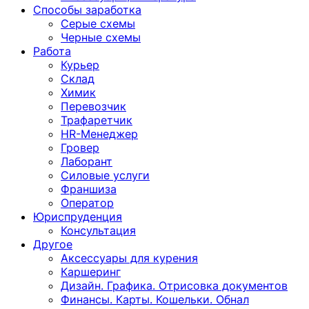
Способы заработка
Серые схемы
Черные схемы
Работа
Курьер
Склад
Химик
Перевозчик
Трафаретчик
HR-Менеджер
Гровер
Лаборант
Силовые услуги
Франшиза
Оператор
Юриспруденция
Консультация
Другoе
Аксессуары для курения
Каршеринг
Дизайн. Графика. Отрисовка документов
Финансы. Карты. Кошельки. Обнал