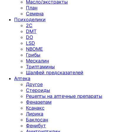
Масло/экстракты
План
Семена
Психоделики
2C
DMT
DO
LSD
NBOME
Грибы
Мескалин
Триптамины
Шалфей предсказателей
Аптека
Другое
Стероиды
Рецепты на аптечные препараты
Феназепам
Ксанакс
Лирика
Баклосан
Фенибут
Амитриптилин