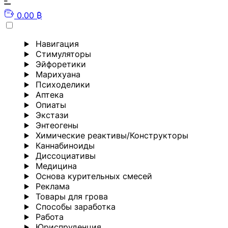
0.00 ₿
Навигация
Стимуляторы
Эйфоретики
Марихуана
Психоделики
Аптека
Опиаты
Экстази
Энтеогены
Химические реактивы/Конструкторы
Каннабиноиды
Диссоциативы
Медицина
Основа курительных смесей
Реклама
Товары для грова
Способы заработка
Работа
Юриспруденция