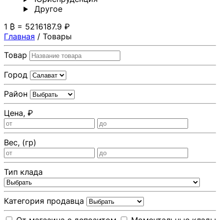
Другoе
1 ₿ = 5216187.9 ₽
Главная
/
Товары
Товар
Город
Район
Цена, ₽
Вес, (гр)
Тип клада
Категория продавца