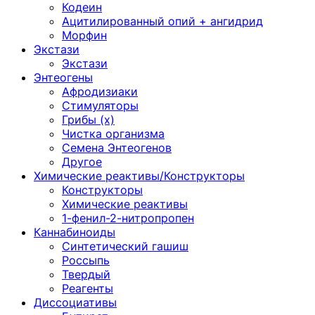
Кодеин
Ацитилированный опий + ангидрид
Морфин
Экстази
Экстази
Энтеогены
Афродизиаки
Стимуляторы
Грибы (х)
Чистка организма
Семена Энтеогенов
Другое
Химические реактивы/Конструкторы
Конструкторы
Химические реактивы
1-фенил-2-нитропропен
Каннабиноиды
Синтетический гашиш
Россыпь
Твердый
Реагенты
Диссоциативы