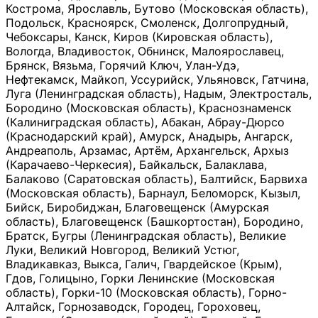
Кострома, Ярославль, Бутово (Московская область),
Подольск, Красноярск, Смоленск, Долгопрудный,
Чебоксары, Канск, Киров (Кировская область),
Вологда, Владивосток, Обнинск, Малоярославец,
Брянск, Вязьма, Горячий Ключ, Улан-Удэ,
Нефтекамск, Майкоп, Уссурийск, Ульяновск, Гатчина,
Луга (Ленинградская область), Надым, Электросталь,
Бородино (Московская область), Краснознаменск
(Калиниградская область), Абакан, Абрау-Дюрсо
(Краснодарский край), Амурск, Анадырь, Ангарск,
Андреаполь, Арзамас, Артём, Архангельск, Архыз
(Карачаево-Черкесия), Байкальск, Балаклава,
Балаково (Саратовская область), Балтийск, Барвиха
(Московская область), Барнаул, Беломорск, Кызыл,
Бийск, Биробиджан, Благовещенск (Амурская
область), Благовещенск (Башкортостан), Бородино,
Братск, Бугры (Ленинградская область), Великие
Луки, Великий Новгород, Великий Устюг,
Владикавказ, Выкса, Галич, Гвардейское (Крым),
Гдов, Голицыно, Горки Ленинские (Московская
область), Горки-10 (Московская область), Горно-
Алтайск, Горнозаводск, Городец, Гороховец,