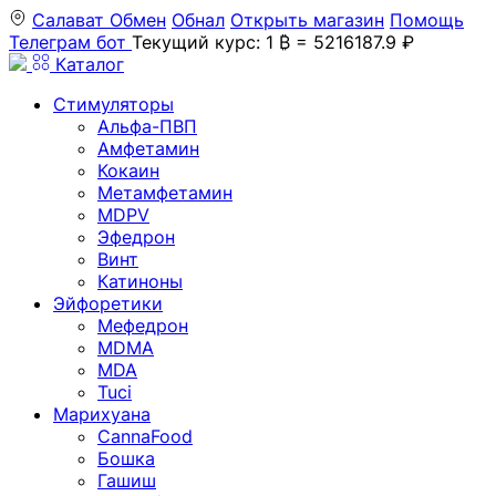
Салават
Обмен
Обнал
Открыть магазин
Помощь
Телеграм бот
Текущий курс: 1 ₿ = 5216187.9 ₽
Каталог
Стимуляторы
Альфа-ПВП
Амфетамин
Кокаин
Метамфетамин
MDPV
Эфедрон
Винт
Катиноны
Эйфоретики
Мефедрон
MDMA
MDA
Tuci
Марихуана
CannaFood
Бошка
Гашиш