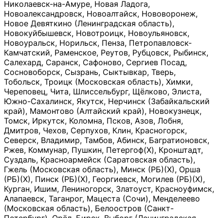
Николаевск-на-Амуре, Новая Ладога,
Новоалександровск, Новоалтайск, Нововоронеж,
Новое Девяткино (Ленинградская область),
Новокуйбышевск, Новотроицк, Новоульяновск,
Новоуральск, Норильск, Пенза, Петропавловск-
Камчатский, Раменское, Реутов, Рубцовск, Рыбинск,
Салехард, Саранск, Сафоново, Сергиев Посад,
Сосновоборск, Сызрань, Сыктывкар, Тверь,
Тобольск, Троицк (Московская область), Химки,
Череповец, Чита, Шлиссельбург, Щёлково, Элиста,
Южно-Сахалинск, Якутск, Нерчинск (Забайкальский
край), Мамонтово (Алтайский край), Новокузнецк,
Томск, Иркутск, Коломна, Псков, Азов, Лобня,
Дмитров, Чехов, Серпухов, Клин, Красногорск,
Северск, Владимир, Тамбов, Абинск, Багратионовск,
Ржев, Коммунар, Пушкин, Петергоф(Х), Кронштадт,
Суздаль, Красноармейск (Саратовская область),
Гжель (Московская область), Минск (РБ)(Х), Орша
(РБ)(Х), Пинск (РБ)(Х), Георгиевск, Могилев (РБ)(Х),
Курган, Ишим, Лениногорск, Златоуст, Красноуфимск,
Алапаевск, Таганрог, Мацеста (Сочи), Менделеево
(Московская область), Белоостров (Санкт-