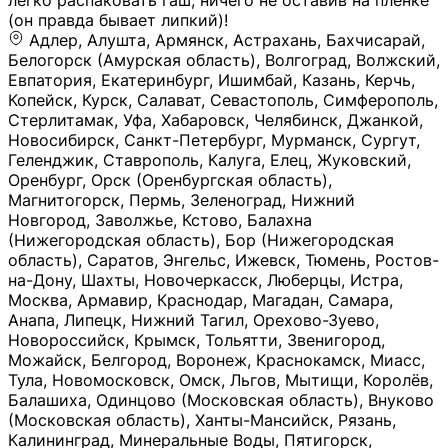
легко распаковать гаш, ничего не оставив на плёнке
(он правда бывает липкий)!
Адлер, Алушта, Армянск, Астрахань, Бахчисарай,
Белогорск (Амурская область), Волгоград, Волжский,
Евпатория, Екатеринбург, Ишимбай, Казань, Керчь,
Копейск, Курск, Салават, Севастополь, Симферополь,
Стерлитамак, Уфа, Хабаровск, Челябинск, Джанкой,
Новосибирск, Санкт-Петербург, Мурманск, Сургут,
Геленджик, Ставрополь, Калуга, Елец, Жуковский,
Оренбург, Орск (Оренбургская область),
Магнитогорск, Пермь, Зеленоград, Нижний
Новгород, Заволжье, Кстово, Балахна
(Нижегородская область), Бор (Нижегородская
область), Саратов, Энгельс, Ижевск, Тюмень, Ростов-
на-Дону, Шахты, Новочеркасск, Люберцы, Истра,
Москва, Армавир, Краснодар, Магадан, Самара,
Анапа, Липецк, Нижний Тагил, Орехово-Зуево,
Новороссийск, Крымск, Тольятти, Звенигород,
Можайск, Белгород, Воронеж, Краснокамск, Миасс,
Тула, Новомосковск, Омск, Льгов, Мытищи, Королёв,
Балашиха, Одинцово (Московская область), Внуково
(Московская область), Ханты-Мансийск, Рязань,
Калининград, Минеральные Воды, Пятигорск,