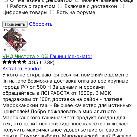
От магазина с депозитом
Моментальные клады
Работа с гарантом
Включая с доставкой
Цифровые товары
Есть на форуме
Сбросить
Применить
VHQ
Чистота > 0%
Гашиш Ice-o-lator
4.95
(17.8k)
Astral от Sandoz
У кого не открываются ссылки, поменяйте домен с
.in на .one Возможна доставка опта во все крупные
города РФ от 500 г! За ценами и сроками
обращайтесь в ЛС! РАБОТА от 1500р. В МСК
предзаказы от 100г, доставка на район - платная.
Марокканский гаш - Высшее качество для истинных
ценителей! Добро пожаловать в мир элитного
Марокканского гашиша! Этот продукт создан для
тех, кто ценит непревзойденное качество и желает
получить максимальное удовольствие от своего
опыта. Почему выбрать Марокканский гаш? Высшее