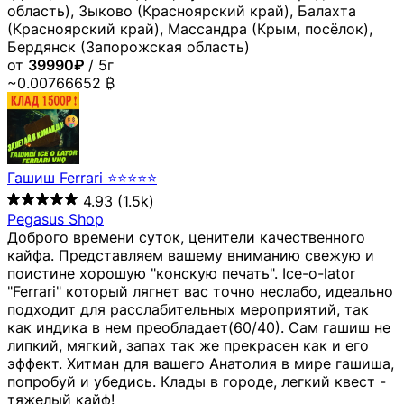
область), Зыково (Красноярский край), Балахта
(Красноярский край), Массандра (Крым, посёлок),
Бердянск (Запорожская область)
от
39990₽
/ 5г
~0.00766652 ₿
Гашиш Ferrari ⭐⭐⭐⭐⭐
4.93
(1.5k)
Pegasus Shop
Доброго времени суток, ценители качественного
кайфа. Представляем вашему вниманию свежую и
поистине хорошую "конскую печать". Ice-o-lator
"Ferrari" который лягнет вас точно неслабо, идеально
подходит для расслабительных мероприятий, так
как индика в нем преобладает(60/40). Сам гашиш не
липкий, мягкий, запах так же прекрасен как и его
эффект. Хитман для вашего Анатолия в мире гашиша,
попробуй и убедись. Клады в городе, легкий квест -
тяжелый кайф!