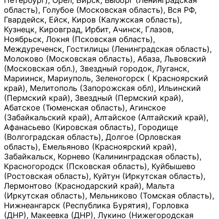
Петербург), Орёл, Бирск, Выборг (Ленинградская
область), Голубое (Московская область), Вся РФ,
Гвардейск, Ейск, Киров (Калужская область),
Кузнецк, Кировград, Ирбит, Ачинск, Глазов,
Ноябрьск, Локня (Псковская область),
Междуреченск, Гостилицы (Ленинградская область),
Молоково (Московская область), Абаза, Львовский
(Московская обл.), Звездный городок, Луганск,
Мариинск, Мариуполь, Зеленогорск ( Красноярский
край), Мелитополь (Запорожская обл), Ильинский
(Пермский край), Звездный (Пермский край),
Абатское (Тюменская область), Агинское
(Забайкальский край), Алтайское (Алтайский край),
Афанасьево (Кировская область), Городище
(Волгоградская область), Долгое (Орловская
область), Емельяново (Красноярский край),
Забайкальск, Корнево (Калининградская область),
Красногородск (Псковская область), Куйбышево
(Ростовская область), Куйтун (Иркутская область),
Лермонтово (Краснодарский край), Мальта
(Иркутская область), Мельниково (Томская область),
Нижнеангарск (Республика Бурятия), Горловка
(ДНР), Макеевка (ДНР), Лукино (Нижегородская