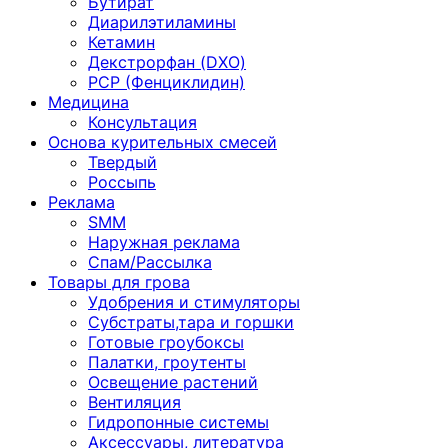
Бутират
Диарилэтиламины
Кетамин
Декстрорфан (DXO)
PCP (Фенциклидин)
Медицина
Консультация
Основа курительных смесей
Твердый
Россыпь
Реклама
SMM
Наружная реклама
Спам/Рассылка
Товары для грова
Удобрения и стимуляторы
Субстраты,тара и горшки
Готовые гроубоксы
Палатки, гроутенты
Освещение растений
Вентиляция
Гидропонные системы
Аксессуары, литература