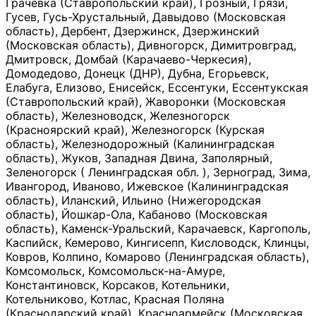
Грачевка (Ставропольский край), Грозный, Грязи,
Гусев, Гусь-Хрустальный, Давыдово (Московская
область), Дербент, Дзержинск, Дзержинский
(Московская область), Дивногорск, Димитровград,
Дмитровск, Домбай (Карачаево-Черкесия),
Домодедово, Донецк (ДНР), Дубна, Егорьевск,
Елабуга, Елизово, Енисейск, Ессентуки, Ессентукская
(Ставропольский край), Жаворонки (Московская
область), Железноводск, Железногорск
(Красноярский край), Железногорск (Курская
область), Железнодорожный (Калининградская
область), Жуков, Западная Двина, Заполярный,
Зеленогорск ( Ленинградская обл. ), Зерноград, Зима,
Ивангород, Иваново, Ижевское (Калининградская
область), Иланский, Ильино (Нижегородская
область), Йошкар-Ола, Кабаново (Московская
область), Каменск-Уральский, Карачаевск, Каргополь,
Каспийск, Кемерово, Кингисепп, Кисловодск, Клинцы,
Ковров, Колпино, Комарово (Ленинградская область),
Комсомольск, Комсомольск-на-Амуре,
Константиновск, Корсаков, Котельники,
Котельниково, Котлас, Красная Поляна
(Краснодарский край), Красноармейск (Московская