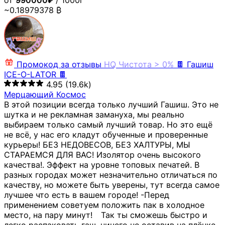
от
990000₽
/ 1000г
~0.18979378 ₿
Промокод за отзывы
HQ
Чистота > 0%
🍫 Гашиш
ICE-O-LATOR 🍫
4.95
(19.6k)
Мерцающий Космос
В этой позиции всегда только лучший Гашиш. Это не
шутка и не рекламная замануха, мы реально
выбираем только самый лучший товар. Но это ещё
не всё, у нас его кладут обученные и проверенные
курьеры! БЕЗ НЕДОВЕСОВ, БЕЗ ХАЛТУРЫ, МЫ
СТАРАЕМСЯ ДЛЯ ВАС! Изолятор очень высокого
качества!. Эффект на уровне топовых печатей. В
разных городах может незначительно отличаться по
качеству, но можете быть уверены, тут всегда самое
лучшее что есть в вашем городе! -Перед
применением советуем положить пак в холодное
место, на пару минут!⠀ Так ты сможешь быстро и