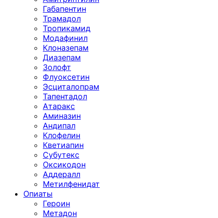
Габапентин
Трамадол
Тропикамид
Модафинил
Клоназепам
Диазепам
Золофт
Флуоксетин
Эсциталопрам
Тапентадол
Атаракс
Аминазин
Андипал
Клофелин
Кветиапин
Субутекс
Оксикодон
Аддералл
Метилфенидат
Опиаты
Героин
Метадон