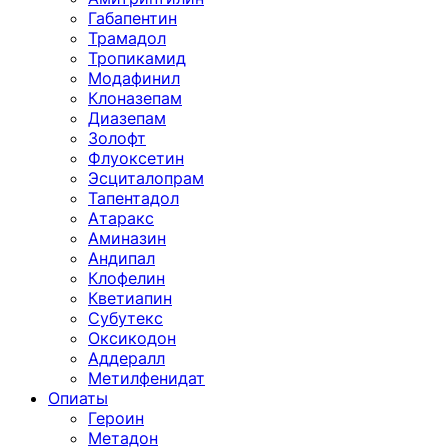
Габапентин
Трамадол
Тропикамид
Модафинил
Клоназепам
Диазепам
Золофт
Флуоксетин
Эсциталопрам
Тапентадол
Атаракс
Аминазин
Андипал
Клофелин
Кветиапин
Субутекс
Оксикодон
Аддералл
Метилфенидат
Опиаты
Героин
Метадон