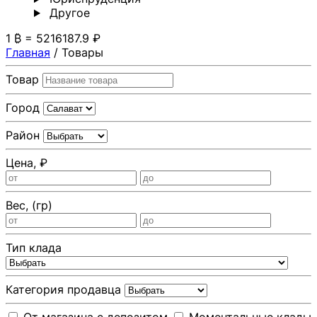
Другoе
1 ₿ = 5216187.9 ₽
Главная
/
Товары
Товар
Город
Район
Цена, ₽
Вес, (гр)
Тип клада
Категория продавца