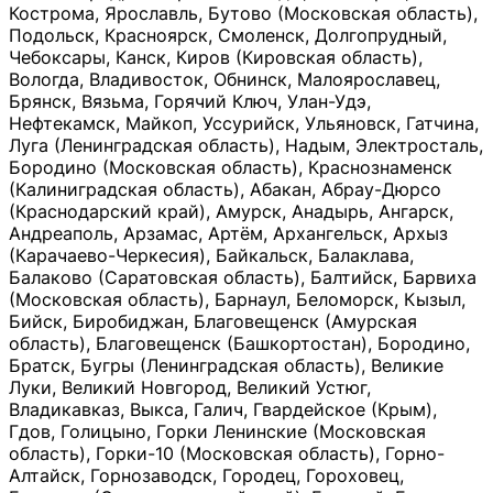
Кострома, Ярославль, Бутово (Московская область),
Подольск, Красноярск, Смоленск, Долгопрудный,
Чебоксары, Канск, Киров (Кировская область),
Вологда, Владивосток, Обнинск, Малоярославец,
Брянск, Вязьма, Горячий Ключ, Улан-Удэ,
Нефтекамск, Майкоп, Уссурийск, Ульяновск, Гатчина,
Луга (Ленинградская область), Надым, Электросталь,
Бородино (Московская область), Краснознаменск
(Калиниградская область), Абакан, Абрау-Дюрсо
(Краснодарский край), Амурск, Анадырь, Ангарск,
Андреаполь, Арзамас, Артём, Архангельск, Архыз
(Карачаево-Черкесия), Байкальск, Балаклава,
Балаково (Саратовская область), Балтийск, Барвиха
(Московская область), Барнаул, Беломорск, Кызыл,
Бийск, Биробиджан, Благовещенск (Амурская
область), Благовещенск (Башкортостан), Бородино,
Братск, Бугры (Ленинградская область), Великие
Луки, Великий Новгород, Великий Устюг,
Владикавказ, Выкса, Галич, Гвардейское (Крым),
Гдов, Голицыно, Горки Ленинские (Московская
область), Горки-10 (Московская область), Горно-
Алтайск, Горнозаводск, Городец, Гороховец,