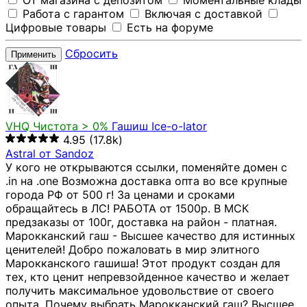
От магазина с депозитом
Моментальные клады
Работа с гарантом
Включая с доставкой
Цифровые товары
Есть на форуме
Сбросить
Применить
VHQ
Чистота > 0%
Гашиш Ice-o-lator
4.95
(17.8k)
Astral от Sandoz
У кого не открываются ссылки, поменяйте домен с
.in на .one Возможна доставка опта во все крупные
города РФ от 500 г! За ценами и сроками
обращайтесь в ЛС! РАБОТА от 1500р. В МСК
предзаказы от 100г, доставка на район - платная.
Марокканский гаш - Высшее качество для истинных
ценителей! Добро пожаловать в мир элитного
Марокканского гашиша! Этот продукт создан для
тех, кто ценит непревзойденное качество и желает
получить максимальное удовольствие от своего
опыта. Почему выбрать Марокканский гаш? Высшее