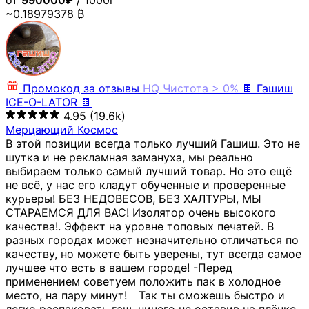
от
990000₽
/ 1000г
~0.18979378 ₿
Промокод за отзывы
HQ
Чистота > 0%
🍫 Гашиш
ICE-O-LATOR 🍫
4.95
(19.6k)
Мерцающий Космос
В этой позиции всегда только лучший Гашиш. Это не
шутка и не рекламная замануха, мы реально
выбираем только самый лучший товар. Но это ещё
не всё, у нас его кладут обученные и проверенные
курьеры! БЕЗ НЕДОВЕСОВ, БЕЗ ХАЛТУРЫ, МЫ
СТАРАЕМСЯ ДЛЯ ВАС! Изолятор очень высокого
качества!. Эффект на уровне топовых печатей. В
разных городах может незначительно отличаться по
качеству, но можете быть уверены, тут всегда самое
лучшее что есть в вашем городе! -Перед
применением советуем положить пак в холодное
место, на пару минут!⠀ Так ты сможешь быстро и