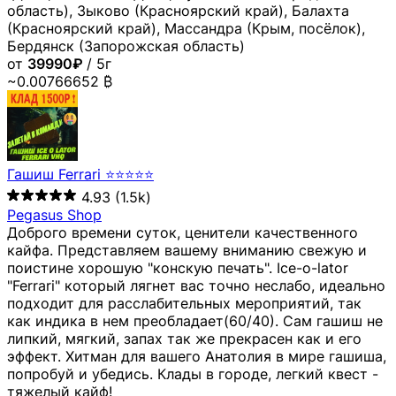
область), Зыково (Красноярский край), Балахта
(Красноярский край), Массандра (Крым, посёлок),
Бердянск (Запорожская область)
от
39990₽
/ 5г
~0.00766652 ₿
Гашиш Ferrari ⭐⭐⭐⭐⭐
4.93
(1.5k)
Pegasus Shop
Доброго времени суток, ценители качественного
кайфа. Представляем вашему вниманию свежую и
поистине хорошую "конскую печать". Ice-o-lator
"Ferrari" который лягнет вас точно неслабо, идеально
подходит для расслабительных мероприятий, так
как индика в нем преобладает(60/40). Сам гашиш не
липкий, мягкий, запах так же прекрасен как и его
эффект. Хитман для вашего Анатолия в мире гашиша,
попробуй и убедись. Клады в городе, легкий квест -
тяжелый кайф!