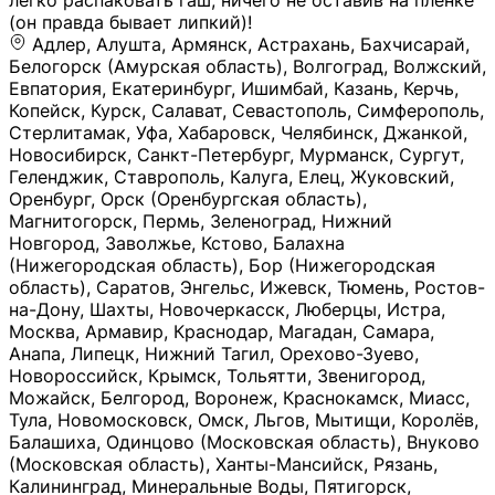
легко распаковать гаш, ничего не оставив на плёнке
(он правда бывает липкий)!
Адлер, Алушта, Армянск, Астрахань, Бахчисарай,
Белогорск (Амурская область), Волгоград, Волжский,
Евпатория, Екатеринбург, Ишимбай, Казань, Керчь,
Копейск, Курск, Салават, Севастополь, Симферополь,
Стерлитамак, Уфа, Хабаровск, Челябинск, Джанкой,
Новосибирск, Санкт-Петербург, Мурманск, Сургут,
Геленджик, Ставрополь, Калуга, Елец, Жуковский,
Оренбург, Орск (Оренбургская область),
Магнитогорск, Пермь, Зеленоград, Нижний
Новгород, Заволжье, Кстово, Балахна
(Нижегородская область), Бор (Нижегородская
область), Саратов, Энгельс, Ижевск, Тюмень, Ростов-
на-Дону, Шахты, Новочеркасск, Люберцы, Истра,
Москва, Армавир, Краснодар, Магадан, Самара,
Анапа, Липецк, Нижний Тагил, Орехово-Зуево,
Новороссийск, Крымск, Тольятти, Звенигород,
Можайск, Белгород, Воронеж, Краснокамск, Миасс,
Тула, Новомосковск, Омск, Льгов, Мытищи, Королёв,
Балашиха, Одинцово (Московская область), Внуково
(Московская область), Ханты-Мансийск, Рязань,
Калининград, Минеральные Воды, Пятигорск,