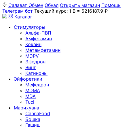
Салават
Обмен
Обнал
Открыть магазин
Помощь
Телеграм бот
Текущий курс: 1 ₿ = 5216187.9 ₽
Каталог
Стимуляторы
Альфа-ПВП
Амфетамин
Кокаин
Метамфетамин
MDPV
Эфедрон
Винт
Катиноны
Эйфоретики
Мефедрон
MDMA
MDA
Tuci
Марихуана
CannaFood
Бошка
Гашиш