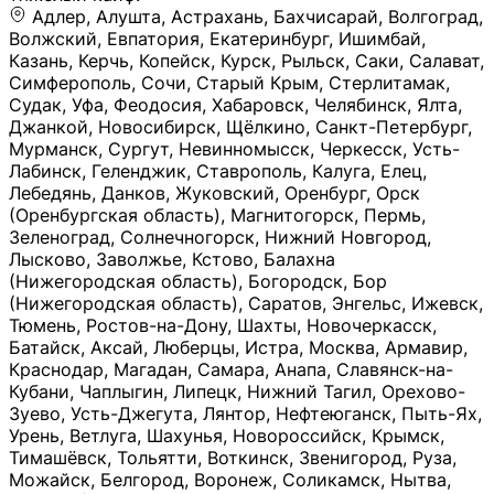
Адлер, Алушта, Астрахань, Бахчисарай, Волгоград, Волжский, Евпатория, Екатеринбург, Ишимбай, Казань, Керчь, Копейск, Курск, Рыльск, Саки, Салават, Симферополь, Сочи, Старый Крым, Стерлитамак, Судак, Уфа, Феодосия, Хабаровск, Челябинск, Ялта, Джанкой, Новосибирск, Щёлкино, Санкт-Петербург, Мурманск, Сургут, Невинномысск, Черкесск, Усть-Лабинск, Геленджик, Ставрополь, Калуга, Елец, Лебедянь, Данков, Жуковский, Оренбург, Орск (Оренбургская область), Магнитогорск, Пермь, Зеленоград, Солнечногорск, Нижний Новгород, Лысково, Заволжье, Кстово, Балахна (Нижегородская область), Богородск, Бор (Нижегородская область), Саратов, Энгельс, Ижевск, Тюмень, Ростов-на-Дону, Шахты, Новочеркасск, Батайск, Аксай, Люберцы, Истра, Москва, Армавир, Краснодар, Магадан, Самара, Анапа, Славянск-на-Кубани, Чаплыгин, Липецк, Нижний Тагил, Орехово-Зуево, Усть-Джегута, Лянтор, Нефтеюганск, Пыть-Ях, Урень, Ветлуга, Шахунья, Новороссийск, Крымск, Тимашёвск, Тольятти, Воткинск, Звенигород, Руза, Можайск, Белгород, Воронеж, Соликамск, Нытва, Лысьва (Пермский край), Чусовой, Кунгур, Краснокамск, Миасс, Губаха, Тула, Новомосковск, Донской, Омск, Льгов, Мытищи, Королёв, Ивантеевка, Балашиха, Семилуки, Кудымкар, Старый Оскол, Оса (Пермский край), Одинцово (Московская область), Ханты-Мансийск, Лабинск, Темрюк, Курганинск, Белореченск (Краснодарский край), Алупкa, Губкин, Рязань, Калининград, Усть-Илимск, Фрязино, Минеральные Воды, Пятигорск, Кострома, Ярославль, Коркино, Верхняя Пышма, Подольск, Красноярск, Смоленск, Долгопрудный, Чебоксары, Калачинск, Канск, Киров (Кировская область), Вологда, Рославль, Владивосток, Обнинск, Балабаново (Калужская область), Малоярославец, Брянск, Видное, Ярцево, Вязьма, Гагарин, Приволжск, Фурманов, Чайковский, Кинешма, Горячий Ключ, Улан-Удэ, Туймазы, Дюртюли, Альметьевск, Нефтекамск, Хадыженск, Апшеронск, Майкоп, Уссурийск, Ульяновск, Гатчина, Луга (Ленинградская область), Надым, Ногинск, Электросталь, Железнодорожный (Московская область), Бутурлиновка, Кириллов, Краснознаменск (Калиниградская область), Мышкин, Томмот, Холм, Абакан, Абдулино, Агидель, Агрыз, Адыгейск, Азнакаево, Алатырь, Алдан, Алейск, Александров, Александровск, Алексеевка (Белгородская обл.), Алексин, Амурск, Анадырь, Ангарск, Андреаполь, Анжеро-Судженск, Анива, Апатиты, Арамиль, Ардон, Арзамас, Аркадак, Арсеньев, Артём, Артёмовский, Архангельск, Асбест, Асино, Аткарск, Ахтубинск, Аша, Бабаево (Вологодская область), Бавлы (Республика Татарстан), Байкальск, Бакал, Баксан, Балаклава, Балаково (Саратовская область), Балашов (Саратовская область), Балтийск, Барабинск, Барнаул, Барыш (Ульяновская область), Бежецк, Белая Калитва (Ростовская область), Белебей, Белогорск (Крым), Белозерск, Белокуриха, Беломорск, Белоозёрский (Московская область), Белорецк (Республика Башкортостан), Кызыл, Белоярский (Ханты-Мансийский АО), Бердск, Березники (Пермский край), Берёзовский (Кемеровская область), Берёзовский (Свердловская область), Беслан, Бийск, Бикин, Билибино, Биробиджан, Благовещенск (Амурская область), Благовещенск (Башкортостан), Бобров, Богородицк, Боготол, Богучар, Бокситогорск (Ленинградская область), Бологое (Тверская область), Болхов, Большой Камень (Приморский край), Борисоглебск (Воронежская область), Боровичи (Новгородская область), Боровск, Бородино, Братск, Бронницы (Московская область), Бугульма (Республика Татарстан), Бугуруслан (Оренбургская область), Буинск, Буй, Буйнакск, Валдай, Валуйки, Велиж, Великие Луки, Великий Новгород, Великий Устюг, Вельск, Венёв, Верещагино, Верхнеуральск, Верхний Уфалей, Верхняя Салда, Верхняя Тура, Весьегонск, Вилючинск, Вихоревка, Вичуга, Владикавказ, Волгодонск, Волгореченск, Володарск, Волосово, Волчанск, Вольск, Воркута, Ворсма, Всеволожск (Ленинградская область), Вуктыл, Выкса, Высоковск, Высоцк, Вытегра, Вышний Волочёк, Вяземский, Вязники, Вятские Поляны, Нея, Шилка, Гаврилов Посад, Гаврилов-Ям, Гай, Галич, Гдов, Голицыно, Горно-Алтайск, Горнозаводск, Горняк, Городец, Гороховец, Гремячинск, Грозный, Грязи, Грязовец, Губкинский, Гуково, Гулькевичи, Гурьевск (Калининградская область), Гурьевск (Кемеровская область), Гусев, Гусь-Хрустальный, Давлеканово, Далматово, Дальнегорск, Дегтярск, Дедовск, Демидов, Дербент, Десногорск, Дзержинск, Дзержинский (Московская область), Дивногорск, Димитровград, Дмитровск, Дно, Добрянка, Долинск, Домодедово, Донецк (ДНР), Дорогобуж, Дрезна, Дубна, Дудинка, Духовщина, Дятьково, Егорьевск, Елабуга, Елизово, Ельня (Будет изменено название), Емва, Енисейск, Ермолино, Ершов, Ессентуки, Ефремов, Железноводск, Железногорск (Красноярский край), Железногорск (Курская область), Железногорск-Илимский, Жигулёвск, Жиздра, Жирновск, Жуков, Жуковка, Заводоуковск, Заволжск, Задонск, Заинск, Заозёрный, Заозёрск, Западная Двина, Заполярный, Зарайск, Заречный (Пензенская область), Заречный (Свердловская область), Заринск, Звенигово, Зверево, Зеленогорск ( Ленинградская обл. ), Зеленоградск, Зеленодольск, Зеленокумск, Зерноград, Зима, Змеиногорск, Зубцов, Ивангород, Иваново, Ивдель, Избербаш, Изобильный, Иланский, Инза, Инкерман, Инта, Ипатово, Искитим, Йошкар-Ола, Кадников, Калач, Калач-на-Дону, Калининск, Калтан, Калязин, Камбарка, Каменка (Пензенская область), Каменногорск (Ленинградская область), Каменск-Уральский, Каменск-Шахтинский, Камень-на-Оби, Камешково, Камышин, Канаш, Кандалакша, Карабаново, Карабаш, Карачаевск, Каргат, Каргополь, Карпинск, Карталы, Касимов, Касли, Каспийск, Катав-Ивановск, Катайск, Качканар, Кашин, Кашира, Кемерово, Кемь, Кизел, Кизилюрт, Кизляр, Кимовск, Кимры, Кингисепп, Кинель, Киреевск, Киренск, Киржач, Кириши, Кирово-Чепецк, Кировск (Ленинградская область), Кировск (Мурманская область), Кирсанов, Киселёвск, Кисловодск, Климовск, Клинцы, Княгинино, Ковдор, Ковров, Когалым, Козельск, Козьмодемьянск, Кола, Кологрив, Колпашево, Колпино, Кольчугино, Комсомольск, Комсомольск-на-Амуре, Конаково, Кондопога, Кондрово, Константиновск, Кораблино, Кореновск, Корсаков, Коряжма, Костерёво, Костомукша, Котельники, Котельниково, Котельнич, Котлас, Котовск, Кохма, Красноармейск (Московская область), Краснозаводск, Краснознаменск (Московская область), Краснокаменск, Краснослободск (Волгоградская область), Краснотурьинск, Красноуральск, Красный Сулин, Кремёнки, Кропоткин, Кубинка, Кувшиново (Тверская область), Кудрово, Кулебаки, Кумертау, Курлово, Куровское, Куртамыш, Курчатов, Куса, Кушва, Кыштым, Лабытнанги, Лагань, Лаишево (Республика Татарстан), Лакинск, Лангепас, Лахденпохья, Ленинск-Кузнецкий, Ленск (Республика Саха), Лермонтов (Ставропольский край), Лесозаводск (Приморский край), Лесосибирск, Ливны (Орловская область), Ликино-Дулёво, Липки (Тульская область), Лиски (Воронежская область), Лихославль, Лодейное Поле, Ломоносов (Санкт-Петербург), Лосино-Петровский, Лукоянов, Луховицы, Лыткарино, Любань (Ленинградская область), Любим, Людиново, Магас, Майский, Макаров, Малая Вишера, Малгобек, Мамадыш, Мамоново, Мантурово, Маркс, Махачкала, Мглин, Мегион, Медвежьегорск, Медногорск, Медынь, Меленки, Мелеуз, Менделеевск, Мещовск, Микунь, Миллерово, Минусинск, Миньяр, Мирный (Архангельская область), Мирный (Якутия), Михайловка (Город), Михайловск (Свердловская область), Михайловск (Ставропольский край), Могоча, Можга, Моздок, Мончегорск, Морозовск, Моршанск, Мосальск, Муравленко, Мурино, Муром, Мценск, Мыски, Набережные Челны, Навашино (Нижегородская область), Назарово (Красноярский край), Назрань, Нальчик, Наро-Фоминск, Нарткала, Нарьян-Мар, Находка, Невель (Псковская область), Невельск, Невьянск, Нелидово (Тверская область), Неман, Нерехта (Костромская область), Нерюнгри, Нестеров, Нефтегорск (Самарская область), Нефтекумск, Нижневартовск, Нижнекамск (Республика Татарстан), Нижнеудинск, Нижние Серги, Нижний Ломов, Нижняя Тура, Николаевск-на-Амуре, Никольск (Вологодская область), Никольск (Пензенская область), Новая Ладога, Новая Ляля, Новоалександровск, Новоалтайск, Нововоронеж, Новодвинск, Новозыбков, Новокубанск, Новокуйбышевск, Новомичуринск, Новопавловск, Новоржев, Новосокольники, Новотроицк, Новоульяновск, Новоуральск, Новохопёрск, Новочебоксарск, Новошахтинск, Новый Оскол, Новый Уренгой, Норильск, Нурлат, Нягань, Нязепетровск, Няндома, Облучье, Обоянь, Озёрск (Калининградская область), Озёрск (Челябинская область), Озёры, Октябрьск (Самарская область), Октябрьский (Башкортостан), Окуловка (Новгородская область), Оленегорск, Олонец, Онега, Опочка, Осинники, Осташков, Остров, Острогожск, Отрадный, Оха, Павлово, Павловск (Воронежская область), Павловск (Санкт-Петербург), Павловский Посад, Партизанск, Певек, Пенза, Первоуральск, Перевоз, Пересвет, Переславль-Залесский, Пестово (Новгородская область), Петрозаводск, Петропавловск-Камчатский, Печоры, Пикалёво, Пионерский, Питкяранта, Плавск, Плёс, Подпорожье, Покачи, Покров, Покровск, Полесск, Полысаево, Полярные Зори, Полярный, Поронайск, Порхов, Похвистнево, Почеп, Починок, Пошехонье, Правдинск, Приморск (Калининградская область), Приморско-Ахтарск, Приозерск, Прокопьевск, Протвино, Прохладный, Пугачёв, Пудож, Пустошка, Пушкино, Пущино, Пыталово, Радужный (Владимирская область), Радужный (Ханты-Мансийский АО), Райчихинск, Раменское, Рассказово, Ревда, Реж, Реутов, Родники, Россошь, Ростов (Ярославская обл.), Рошаль, Ртищево, Рубцовск, Рузаевка, Рыбинск, Рыбное, Ряжск, Салехард, Сальск, Саранск, Сарапул, Саров, Сасово, Сатка, Сафоново, Саяногорск, Саянск, Светлогорск, Светлоград, Светлый, Светогорск (Ленинградская область), Свободный, Себеж, Северобайкальск, Северодвинск, Североуральск, Сегежа, Семикаракорск, Сенгилей, Серафимович, Сергач, Сергиев Посад, Сердобск, Сертолово (Ленинградская область), Сестрорецк (Ленинградская область), Сибай, Скопин, Славгород, Сланцы, Слободской, Слюдянка, Собинка, Советск (Кировская область), Советск (Калининградская область), Советск (Тульская область), Советская Гавань, Советский (Ханты-Мансийский АО), Сокол (Вологодская область), Солигалич, Соль-Илецк, Сольцы, Сортавала, Сосенский, Сосновоборск, Сосновый Бор (Ленинградская область), Сосногорск, Спас-Клепики, Спасск-Рязанский, С