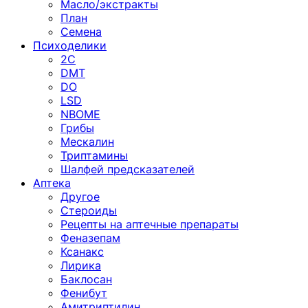
Масло/экстракты
План
Семена
Психоделики
2C
DMT
DO
LSD
NBOME
Грибы
Мескалин
Триптамины
Шалфей предсказателей
Аптека
Другое
Стероиды
Рецепты на аптечные препараты
Феназепам
Ксанакс
Лирика
Баклосан
Фенибут
Амитриптилин