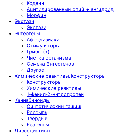
Кодеин
Ацитилированный опий + ангидрид
Морфин
Экстази
Экстази
Энтеогены
Афродизиаки
Стимуляторы
Грибы (х)
Чистка организма
Семена Энтеогенов
Другое
Химические реактивы/Конструкторы
Конструкторы
Химические реактивы
1-фенил-2-нитропропен
Каннабиноиды
Синтетический гашиш
Россыпь
Твердый
Реагенты
Диссоциативы