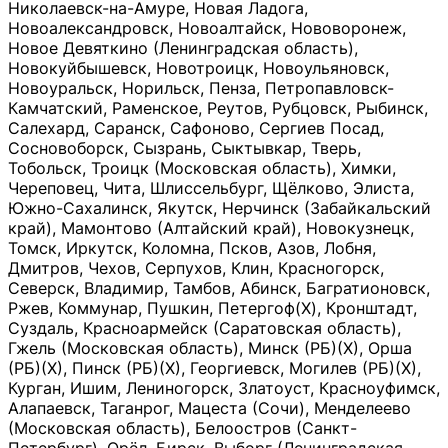
Николаевск-на-Амуре, Новая Ладога,
Новоалександровск, Новоалтайск, Нововоронеж,
Новое Девяткино (Ленинградская область),
Новокуйбышевск, Новотроицк, Новоульяновск,
Новоуральск, Норильск, Пенза, Петропавловск-
Камчатский, Раменское, Реутов, Рубцовск, Рыбинск,
Салехард, Саранск, Сафоново, Сергиев Посад,
Сосновоборск, Сызрань, Сыктывкар, Тверь,
Тобольск, Троицк (Московская область), Химки,
Череповец, Чита, Шлиссельбург, Щёлково, Элиста,
Южно-Сахалинск, Якутск, Нерчинск (Забайкальский
край), Мамонтово (Алтайский край), Новокузнецк,
Томск, Иркутск, Коломна, Псков, Азов, Лобня,
Дмитров, Чехов, Серпухов, Клин, Красногорск,
Северск, Владимир, Тамбов, Абинск, Багратионовск,
Ржев, Коммунар, Пушкин, Петергоф(Х), Кронштадт,
Суздаль, Красноармейск (Саратовская область),
Гжель (Московская область), Минск (РБ)(Х), Орша
(РБ)(Х), Пинск (РБ)(Х), Георгиевск, Могилев (РБ)(Х),
Курган, Ишим, Лениногорск, Златоуст, Красноуфимск,
Алапаевск, Таганрог, Мацеста (Сочи), Менделеево
(Московская область), Белоостров (Санкт-