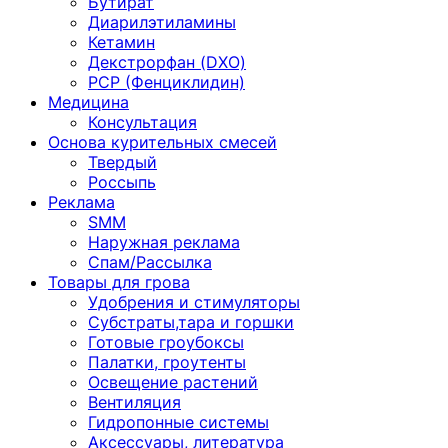
Бутират
Диарилэтиламины
Кетамин
Декстрорфан (DXO)
PCP (Фенциклидин)
Медицина
Консультация
Основа курительных смесей
Твердый
Россыпь
Реклама
SMM
Наружная реклама
Спам/Рассылка
Товары для грова
Удобрения и стимуляторы
Субстраты,тара и горшки
Готовые гроубоксы
Палатки, гроутенты
Освещение растений
Вентиляция
Гидропонные системы
Аксессуары, литература