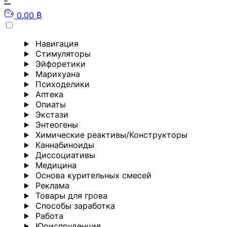
0.00 ₿
Навигация
Стимуляторы
Эйфоретики
Марихуана
Психоделики
Аптека
Опиаты
Экстази
Энтеогены
Химические реактивы/Конструкторы
Каннабиноиды
Диссоциативы
Медицина
Основа курительных смесей
Реклама
Товары для грова
Способы заработка
Работа
Юриспруденция