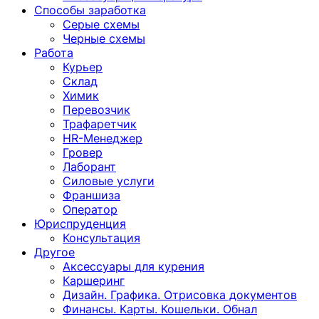
Способы заработка
Серые схемы
Черные схемы
Работа
Курьер
Склад
Химик
Перевозчик
Трафаретчик
HR-Менеджер
Гровер
Лаборант
Силовые услуги
Франшиза
Оператор
Юриспруденция
Консультация
Другoе
Аксессуары для курения
Каршеринг
Дизайн. Графика. Отрисовка документов
Финансы. Карты. Кошельки. Обнал