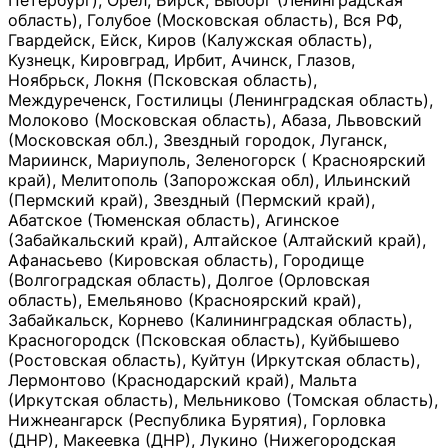
Петербург), Орёл, Бирск, Выборг (Ленинградская
область), Голубое (Московская область), Вся РФ,
Гвардейск, Ейск, Киров (Калужская область),
Кузнецк, Кировград, Ирбит, Ачинск, Глазов,
Ноябрьск, Локня (Псковская область),
Междуреченск, Гостилицы (Ленинградская область),
Молоково (Московская область), Абаза, Львовский
(Московская обл.), Звездный городок, Луганск,
Мариинск, Мариуполь, Зеленогорск ( Красноярский
край), Мелитополь (Запорожская обл), Ильинский
(Пермский край), Звездный (Пермский край),
Абатское (Тюменская область), Агинское
(Забайкальский край), Алтайское (Алтайский край),
Афанасьево (Кировская область), Городище
(Волгоградская область), Долгое (Орловская
область), Емельяново (Красноярский край),
Забайкальск, Корнево (Калининградская область),
Красногородск (Псковская область), Куйбышево
(Ростовская область), Куйтун (Иркутская область),
Лермонтово (Краснодарский край), Мальта
(Иркутская область), Мельниково (Томская область),
Нижнеангарск (Республика Бурятия), Горловка
(ДНР), Макеевка (ДНР), Лукино (Нижегородская