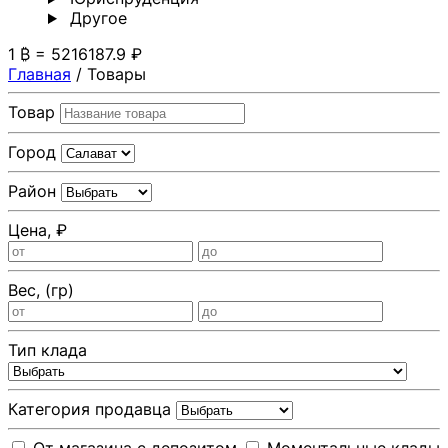
Другoе
1 ₿ = 5216187.9 ₽
Главная
/
Товары
Товар
Город
Район
Цена, ₽
Вес, (гр)
Тип клада
Категория продавца