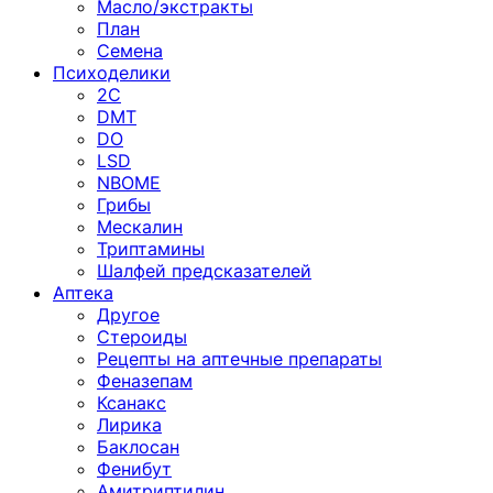
Масло/экстракты
План
Семена
Психоделики
2C
DMT
DO
LSD
NBOME
Грибы
Мескалин
Триптамины
Шалфей предсказателей
Аптека
Другое
Стероиды
Рецепты на аптечные препараты
Феназепам
Ксанакс
Лирика
Баклосан
Фенибут
Амитриптилин