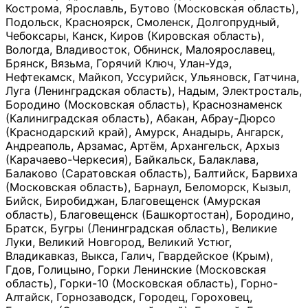
Кострома, Ярославль, Бутово (Московская область),
Подольск, Красноярск, Смоленск, Долгопрудный,
Чебоксары, Канск, Киров (Кировская область),
Вологда, Владивосток, Обнинск, Малоярославец,
Брянск, Вязьма, Горячий Ключ, Улан-Удэ,
Нефтекамск, Майкоп, Уссурийск, Ульяновск, Гатчина,
Луга (Ленинградская область), Надым, Электросталь,
Бородино (Московская область), Краснознаменск
(Калиниградская область), Абакан, Абрау-Дюрсо
(Краснодарский край), Амурск, Анадырь, Ангарск,
Андреаполь, Арзамас, Артём, Архангельск, Архыз
(Карачаево-Черкесия), Байкальск, Балаклава,
Балаково (Саратовская область), Балтийск, Барвиха
(Московская область), Барнаул, Беломорск, Кызыл,
Бийск, Биробиджан, Благовещенск (Амурская
область), Благовещенск (Башкортостан), Бородино,
Братск, Бугры (Ленинградская область), Великие
Луки, Великий Новгород, Великий Устюг,
Владикавказ, Выкса, Галич, Гвардейское (Крым),
Гдов, Голицыно, Горки Ленинские (Московская
область), Горки-10 (Московская область), Горно-
Алтайск, Горнозаводск, Городец, Гороховец,