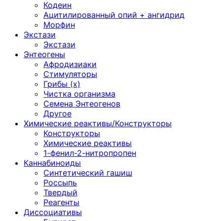
Кодеин
Ацитилированный опий + ангидрид
Морфин
Экстази
Экстази
Энтеогены
Афродизиаки
Стимуляторы
Грибы (х)
Чистка организма
Семена Энтеогенов
Другое
Химические реактивы/Конструкторы
Конструкторы
Химические реактивы
1-фенил-2-нитропропен
Каннабиноиды
Синтетический гашиш
Россыпь
Твердый
Реагенты
Диссоциативы