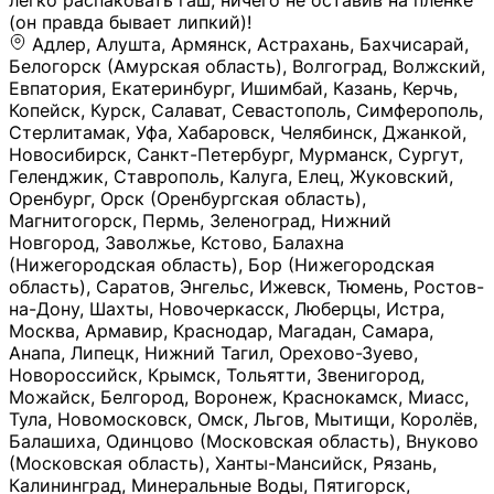
легко распаковать гаш, ничего не оставив на плёнке
(он правда бывает липкий)!
Адлер, Алушта, Армянск, Астрахань, Бахчисарай,
Белогорск (Амурская область), Волгоград, Волжский,
Евпатория, Екатеринбург, Ишимбай, Казань, Керчь,
Копейск, Курск, Салават, Севастополь, Симферополь,
Стерлитамак, Уфа, Хабаровск, Челябинск, Джанкой,
Новосибирск, Санкт-Петербург, Мурманск, Сургут,
Геленджик, Ставрополь, Калуга, Елец, Жуковский,
Оренбург, Орск (Оренбургская область),
Магнитогорск, Пермь, Зеленоград, Нижний
Новгород, Заволжье, Кстово, Балахна
(Нижегородская область), Бор (Нижегородская
область), Саратов, Энгельс, Ижевск, Тюмень, Ростов-
на-Дону, Шахты, Новочеркасск, Люберцы, Истра,
Москва, Армавир, Краснодар, Магадан, Самара,
Анапа, Липецк, Нижний Тагил, Орехово-Зуево,
Новороссийск, Крымск, Тольятти, Звенигород,
Можайск, Белгород, Воронеж, Краснокамск, Миасс,
Тула, Новомосковск, Омск, Льгов, Мытищи, Королёв,
Балашиха, Одинцово (Московская область), Внуково
(Московская область), Ханты-Мансийск, Рязань,
Калининград, Минеральные Воды, Пятигорск,