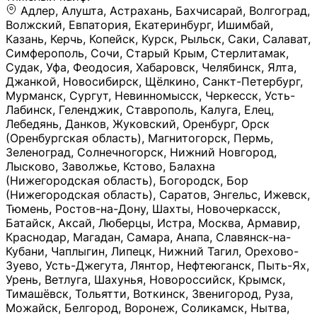
Адлер, Алушта, Астрахань, Бахчисарай, Волгоград, Волжский, Евпатория, Екатеринбург, Ишимбай, Казань, Керчь, Копейск, Курск, Рыльск, Саки, Салават, Симферополь, Сочи, Старый Крым, Стерлитамак, Судак, Уфа, Феодосия, Хабаровск, Челябинск, Ялта, Джанкой, Новосибирск, Щёлкино, Санкт-Петербург, Мурманск, Сургут, Невинномысск, Черкесск, Усть-Лабинск, Геленджик, Ставрополь, Калуга, Елец, Лебедянь, Данков, Жуковский, Оренбург, Орск (Оренбургская область), Магнитогорск, Пермь, Зеленоград, Солнечногорск, Нижний Новгород, Лысково, Заволжье, Кстово, Балахна (Нижегородская область), Богородск, Бор (Нижегородская область), Саратов, Энгельс, Ижевск, Тюмень, Ростов-на-Дону, Шахты, Новочеркасск, Батайск, Аксай, Люберцы, Истра, Москва, Армавир, Краснодар, Магадан, Самара, Анапа, Славянск-на-Кубани, Чаплыгин, Липецк, Нижний Тагил, Орехово-Зуево, Усть-Джегута, Лянтор, Нефтеюганск, Пыть-Ях, Урень, Ветлуга, Шахунья, Новороссийск, Крымск, Тимашёвск, Тольятти, Воткинск, Звенигород, Руза, Можайск, Белгород, Воронеж, Соликамск, Нытва, Лысьва (Пермский край), Чусовой, Кунгур, Краснокамск, Миасс, Губаха, Тула, Новомосковск, Донской, Омск, Льгов, Мытищи, Королёв, Ивантеевка, Балашиха, Семилуки, Кудымкар, Старый Оскол, Оса (Пермский край), Одинцово (Московская область), Ханты-Мансийск, Лабинск, Темрюк, Курганинск, Белореченск (Краснодарский край), Алупкa, Губкин, Рязань, Калининград, Усть-Илимск, Фрязино, Минеральные Воды, Пятигорск, Кострома, Ярославль, Коркино, Верхняя Пышма, Подольск, Красноярск, Смоленск, Долгопрудный, Чебоксары, Калачинск, Канск, Киров (Кировская область), Вологда, Рославль, Владивосток, Обнинск, Балабаново (Калужская область), Малоярославец, Брянск, Видное, Ярцево, Вязьма, Гагарин, Приволжск, Фурманов, Чайковский, Кинешма, Горячий Ключ, Улан-Удэ, Туймазы, Дюртюли, Альметьевск, Нефтекамск, Хадыженск, Апшеронск, Майкоп, Уссурийск, Ульяновск, Гатчина, Луга (Ленинградская область), Надым, Ногинск, Электросталь, Железнодорожный (Московская область), Бутурлиновка, Кириллов, Краснознаменск (Калиниградская область), Мышкин, Томмот, Холм, Абакан, Абдулино, Агидель, Агрыз, Адыгейск, Азнакаево, Алатырь, Алдан, Алейск, Александров, Александровск, Алексеевка (Белгородская обл.), Алексин, Амурск, Анадырь, Ангарск, Андреаполь, Анжеро-Судженск, Анива, Апатиты, Арамиль, Ардон, Арзамас, Аркадак, Арсеньев, Артём, Артёмовский, Архангельск, Асбест, Асино, Аткарск, Ахтубинск, Аша, Бабаево (Вологодская область), Бавлы (Республика Татарстан), Байкальск, Бакал, Баксан, Балаклава, Балаково (Саратовская область), Балашов (Саратовская область), Балтийск, Барабинск, Барнаул, Барыш (Ульяновская область), Бежецк, Белая Калитва (Ростовская область), Белебей, Белогорск (Крым), Белозерск, Белокуриха, Беломорск, Белоозёрский (Московская область), Белорецк (Республика Башкортостан), Кызыл, Белоярский (Ханты-Мансийский АО), Бердск, Березники (Пермский край), Берёзовский (Кемеровская область), Берёзовский (Свердловская область), Беслан, Бийск, Бикин, Билибино, Биробиджан, Благовещенск (Амурская область), Благовещенск (Башкортостан), Бобров, Богородицк, Боготол, Богучар, Бокситогорск (Ленинградская область), Бологое (Тверская область), Болхов, Большой Камень (Приморский край), Борисоглебск (Воронежская область), Боровичи (Новгородская область), Боровск, Бородино, Братск, Бронницы (Московская область), Бугульма (Республика Татарстан), Бугуруслан (Оренбургская область), Буинск, Буй, Буйнакск, Валдай, Валуйки, Велиж, Великие Луки, Великий Новгород, Великий Устюг, Вельск, Венёв, Верещагино, Верхнеуральск, Верхний Уфалей, Верхняя Салда, Верхняя Тура, Весьегонск, Вилючинск, Вихоревка, Вичуга, Владикавказ, Волгодонск, Волгореченск, Володарск, Волосово, Волчанск, Вольск, Воркута, Ворсма, Всеволожск (Ленинградская область), Вуктыл, Выкса, Высоковск, Высоцк, Вытегра, Вышний Волочёк, Вяземский, Вязники, Вятские Поляны, Нея, Шилка, Гаврилов Посад, Гаврилов-Ям, Гай, Галич, Гдов, Голицыно, Горно-Алтайск, Горнозаводск, Горняк, Городец, Гороховец, Гремячинск, Грозный, Грязи, Грязовец, Губкинский, Гуково, Гулькевичи, Гурьевск (Калининградская область), Гурьевск (Кемеровская область), Гусев, Гусь-Хрустальный, Давлеканово, Далматово, Дальнегорск, Дегтярск, Дедовск, Демидов, Дербент, Десногорск, Дзержинск, Дзержинский (Московская область), Дивногорск, Димитровград, Дмитровск, Дно, Добрянка, Долинск, Домодедово, Донецк (ДНР), Дорогобуж, Дрезна, Дубна, Дудинка, Духовщина, Дятьково, Егорьевск, Елабуга, Елизово, Ельня (Будет изменено название), Емва, Енисейск, Ермолино, Ершов, Ессентуки, Ефремов, Железноводск, Железногорск (Красноярский край), Железногорск (Курская область), Железногорск-Илимский, Жигулёвск, Жиздра, Жирновск, Жуков, Жуковка, Заводоуковск, Заволжск, Задонск, Заинск, Заозёрный, Заозёрск, Западная Двина, Заполярный, Зарайск, Заречный (Пензенская область), Заречный (Свердловская область), Заринск, Звенигово, Зверево, Зеленогорск ( Ленинградская обл. ), Зеленоградск, Зеленодольск, Зеленокумск, Зерноград, Зима, Змеиногорск, Зубцов, Ивангород, Иваново, Ивдель, Избербаш, Изобильный, Иланский, Инза, Инкерман, Инта, Ипатово, Искитим, Йошкар-Ола, Кадников, Калач, Калач-на-Дону, Калининск, Калтан, Калязин, Камбарка, Каменка (Пензенская область), Каменногорск (Ленинградская область), Каменск-Уральский, Каменск-Шахтинский, Камень-на-Оби, Камешково, Камышин, Канаш, Кандалакша, Карабаново, Карабаш, Карачаевск, Каргат, Каргополь, Карпинск, Карталы, Касимов, Касли, Каспийск, Катав-Ивановск, Катайск, Качканар, Кашин, Кашира, Кемерово, Кемь, Кизел, Кизилюрт, Кизляр, Кимовск, Кимры, Кингисепп, Кинель, Киреевск, Киренск, Киржач, Кириши, Кирово-Чепецк, Кировск (Ленинградская область), Кировск (Мурманская область), Кирсанов, Киселёвск, Кисловодск, Климовск, Клинцы, Княгинино, Ковдор, Ковров, Когалым, Козельск, Козьмодемьянск, Кола, Кологрив, Колпашево, Колпино, Кольчугино, Комсомольск, Комсомольск-на-Амуре, Конаково, Кондопога, Кондрово, Константиновск, Кораблино, Кореновск, Корсаков, Коряжма, Костерёво, Костомукша, Котельники, Котельниково, Котельнич, Котлас, Котовск, Кохма, Красноармейск (Московская область), Краснозаводск, Краснознаменск (Московская область), Краснокаменск, Краснослободск (Волгоградская область), Краснотурьинск, Красноуральск, Красный Сулин, Кремёнки, Кропоткин, Кубинка, Кувшиново (Тверская область), Кудрово, Кулебаки, Кумертау, Курлово, Куровское, Куртамыш, Курчатов, Куса, Кушва, Кыштым, Лабытнанги, Лагань, Лаишево (Республика Татарстан), Лакинск, Лангепас, Лахденпохья, Ленинск-Кузнецкий, Ленск (Республика Саха), Лермонтов (Ставропольский край), Лесозаводск (Приморский край), Лесосибирск, Ливны (Орловская область), Ликино-Дулёво, Липки (Тульская область), Лиски (Воронежская область), Лихославль, Лодейное Поле, Ломоносов (Санкт-Петербург), Лосино-Петровский, Лукоянов, Луховицы, Лыткарино, Любань (Ленинградская область), Любим, Людиново, Магас, Майский, Макаров, Малая Вишера, Малгобек, Мамадыш, Мамоново, Мантурово, Маркс, Махачкала, Мглин, Мегион, Медвежьегорск, Медногорск, Медынь, Меленки, Мелеуз, Менделеевск, Мещовск, Микунь, Миллерово, Минусинск, Миньяр, Мирный (Архангельская область), Мирный (Якутия), Михайловка (Город), Михайловск (Свердловская область), Михайловск (Ставропольский край), Могоча, Можга, Моздок, Мончегорск, Морозовск, Моршанск, Мосальск, Муравленко, Мурино, Муром, Мценск, Мыски, Набережные Челны, Навашино (Нижегородская область), Назарово (Красноярский край), Назрань, Нальчик, Наро-Фоминск, Нарткала, Нарьян-Мар, Находка, Невель (Псковская область), Невельск, Невьянск, Нелидово (Тверская область), Неман, Нерехта (Костромская область), Нерюнгри, Нестеров, Нефтегорск (Самарская область), Нефтекумск, Нижневартовск, Нижнекамск (Республика Татарстан), Нижнеудинск, Нижние Серги, Нижний Ломов, Нижняя Тура, Николаевск-на-Амуре, Никольск (Вологодская область), Никольск (Пензенская область), Новая Ладога, Новая Ляля, Новоалександровск, Новоалтайск, Нововоронеж, Новодвинск, Новозыбков, Новокубанск, Новокуйбышевск, Новомичуринск, Новопавловск, Новоржев, Новосокольники, Новотроицк, Новоульяновск, Новоуральск, Новохопёрск, Новочебоксарск, Новошахтинск, Новый Оскол, Новый Уренгой, Норильск, Нурлат, Нягань, Нязепетровск, Няндома, Облучье, Обоянь, Озёрск (Калининградская область), Озёрск (Челябинская область), Озёры, Октябрьск (Самарская область), Октябрьский (Башкортостан), Окуловка (Новгородская область), Оленегорск, Олонец, Онега, Опочка, Осинники, Осташков, Остров, Острогожск, Отрадный, Оха, Павлово, Павловск (Воронежская область), Павловск (Санкт-Петербург), Павловский Посад, Партизанск, Певек, Пенза, Первоуральск, Перевоз, Пересвет, Переславль-Залесский, Пестово (Новгородская область), Петрозаводск, Петропавловск-Камчатский, Печоры, Пикалёво, Пионерский, Питкяранта, Плавск, Плёс, Подпорожье, Покачи, Покров, Покровск, Полесск, Полысаево, Полярные Зори, Полярный, Поронайск, Порхов, Похвистнево, Почеп, Починок, Пошехонье, Правдинск, Приморск (Калининградская область), Приморско-Ахтарск, Приозерск, Прокопьевск, Протвино, Прохладный, Пугачёв, Пудож, Пустошка, Пушкино, Пущино, Пыталово, Радужный (Владимирская область), Радужный (Ханты-Мансийский АО), Райчихинск, Раменское, Рассказово, Ревда, Реж, Реутов, Родники, Россошь, Ростов (Ярославская обл.), Рошаль, Ртищево, Рубцовск, Рузаевка, Рыбинск, Рыбное, Ряжск, Салехард, Сальск, Саранск, Сарапул, Саров, Сасово, Сатка, Сафоново, Саяногорск, Саянск, Светлогорск, Светлоград, Светлый, Светогорск (Ленинградская область), Свободный, Себеж, Северобайкальск, Северодвинск, Североуральск, Сегежа, Семикаракорск, Сенгилей, Серафимович, Сергач, Сергиев Посад, Сердобск, Сертолово (Ленинградская область), Сестрорецк (Ленинградская область), Сибай, Скопин, Славгород, Сланцы, Слободской, Слюдянка, Собинка, Советск (Кировская область), Советск (Калининградская область), Советск (Тульская область), Советская Гавань, Советский (Ханты-Мансийский АО), Сокол (Вологодская область), Солигалич, Соль-Илецк, Сольцы, Сортавала, Сосенский, Сосновоборск, Сосновый Бор (Ленинградская область), Сосногорск, Спас-Клепики, Спасск-Рязанский, С