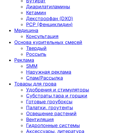
Бутират
Диарилэтиламины
Кетамин
Декстрорфан (DXO)
PCP (Фенциклидин)
Медицина
Консультация
Основа курительных смесей
Твердый
Россыпь
Реклама
SMM
Наружная реклама
Спам/Рассылка
Товары для грова
Удобрения и стимуляторы
Субстраты,тара и горшки
Готовые гроубоксы
Палатки, гроутенты
Освещение растений
Вентиляция
Гидропонные системы
Аксессуары, литература