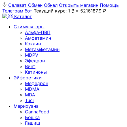
Салават
Обмен
Обнал
Открыть магазин
Помощь
Телеграм бот
Текущий курс: 1 ₿ = 5216187.9 ₽
Каталог
Стимуляторы
Альфа-ПВП
Амфетамин
Кокаин
Метамфетамин
MDPV
Эфедрон
Винт
Катиноны
Эйфоретики
Мефедрон
MDMA
MDA
Tuci
Марихуана
CannaFood
Бошка
Гашиш