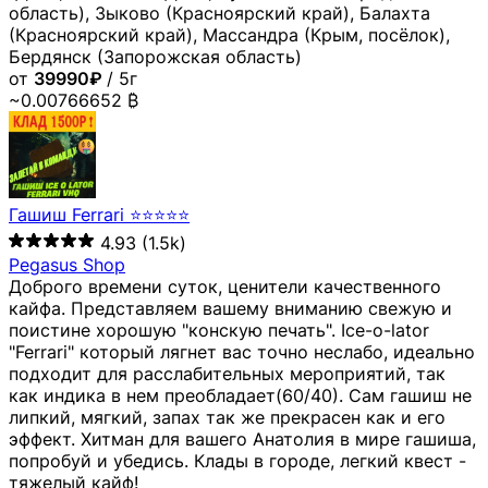
область), Зыково (Красноярский край), Балахта
(Красноярский край), Массандра (Крым, посёлок),
Бердянск (Запорожская область)
от
39990₽
/ 5г
~0.00766652 ₿
Гашиш Ferrari ⭐⭐⭐⭐⭐
4.93
(1.5k)
Pegasus Shop
Доброго времени суток, ценители качественного
кайфа. Представляем вашему вниманию свежую и
поистине хорошую "конскую печать". Ice-o-lator
"Ferrari" который лягнет вас точно неслабо, идеально
подходит для расслабительных мероприятий, так
как индика в нем преобладает(60/40). Сам гашиш не
липкий, мягкий, запах так же прекрасен как и его
эффект. Хитман для вашего Анатолия в мире гашиша,
попробуй и убедись. Клады в городе, легкий квест -
тяжелый кайф!