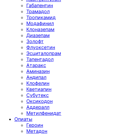
Габапентин
Трамадол
Тропикамид
Модафинил
Клоназепам
Диазепам
Золофт
Флуоксетин
Эсциталопрам
Тапентадол
Атаракс
Аминазин
Андипал
Клофелин
Кветиапин
Субутекс
Оксикодон
Аддералл
Метилфенидат
Опиаты
Героин
Метадон