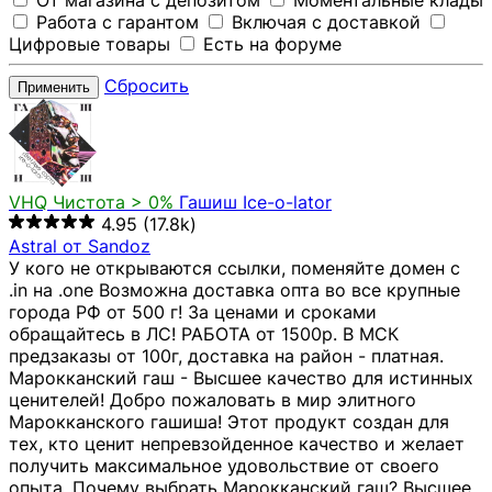
От магазина с депозитом
Моментальные клады
Работа с гарантом
Включая с доставкой
Цифровые товары
Есть на форуме
Сбросить
Применить
VHQ
Чистота > 0%
Гашиш Ice-o-lator
4.95
(17.8k)
Astral от Sandoz
У кого не открываются ссылки, поменяйте домен с
.in на .one Возможна доставка опта во все крупные
города РФ от 500 г! За ценами и сроками
обращайтесь в ЛС! РАБОТА от 1500р. В МСК
предзаказы от 100г, доставка на район - платная.
Марокканский гаш - Высшее качество для истинных
ценителей! Добро пожаловать в мир элитного
Марокканского гашиша! Этот продукт создан для
тех, кто ценит непревзойденное качество и желает
получить максимальное удовольствие от своего
опыта. Почему выбрать Марокканский гаш? Высшее