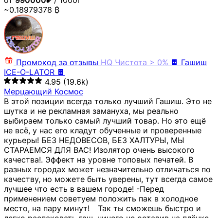
от
990000₽
/ 1000г
~0.18979378 ₿
Промокод за отзывы
HQ
Чистота > 0%
🍫 Гашиш
ICE-O-LATOR 🍫
4.95
(19.6k)
Мерцающий Космос
В этой позиции всегда только лучший Гашиш. Это не
шутка и не рекламная замануха, мы реально
выбираем только самый лучший товар. Но это ещё
не всё, у нас его кладут обученные и проверенные
курьеры! БЕЗ НЕДОВЕСОВ, БЕЗ ХАЛТУРЫ, МЫ
СТАРАЕМСЯ ДЛЯ ВАС! Изолятор очень высокого
качества!. Эффект на уровне топовых печатей. В
разных городах может незначительно отличаться по
качеству, но можете быть уверены, тут всегда самое
лучшее что есть в вашем городе! -Перед
применением советуем положить пак в холодное
место, на пару минут!⠀ Так ты сможешь быстро и