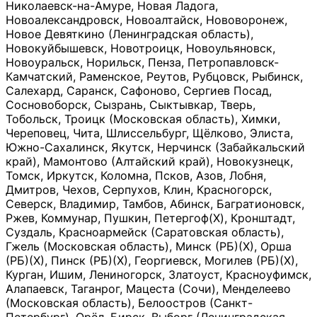
Николаевск-на-Амуре, Новая Ладога,
Новоалександровск, Новоалтайск, Нововоронеж,
Новое Девяткино (Ленинградская область),
Новокуйбышевск, Новотроицк, Новоульяновск,
Новоуральск, Норильск, Пенза, Петропавловск-
Камчатский, Раменское, Реутов, Рубцовск, Рыбинск,
Салехард, Саранск, Сафоново, Сергиев Посад,
Сосновоборск, Сызрань, Сыктывкар, Тверь,
Тобольск, Троицк (Московская область), Химки,
Череповец, Чита, Шлиссельбург, Щёлково, Элиста,
Южно-Сахалинск, Якутск, Нерчинск (Забайкальский
край), Мамонтово (Алтайский край), Новокузнецк,
Томск, Иркутск, Коломна, Псков, Азов, Лобня,
Дмитров, Чехов, Серпухов, Клин, Красногорск,
Северск, Владимир, Тамбов, Абинск, Багратионовск,
Ржев, Коммунар, Пушкин, Петергоф(Х), Кронштадт,
Суздаль, Красноармейск (Саратовская область),
Гжель (Московская область), Минск (РБ)(Х), Орша
(РБ)(Х), Пинск (РБ)(Х), Георгиевск, Могилев (РБ)(Х),
Курган, Ишим, Лениногорск, Златоуст, Красноуфимск,
Алапаевск, Таганрог, Мацеста (Сочи), Менделеево
(Московская область), Белоостров (Санкт-