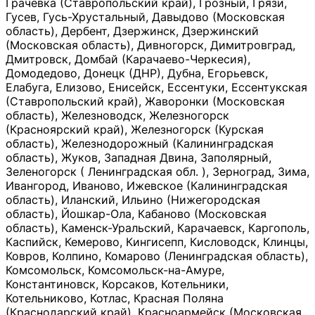
Грачевка (Ставропольский край), Грозный, Грязи,
Гусев, Гусь-Хрустальный, Давыдово (Московская
область), Дербент, Дзержинск, Дзержинский
(Московская область), Дивногорск, Димитровград,
Дмитровск, Домбай (Карачаево-Черкесия),
Домодедово, Донецк (ДНР), Дубна, Егорьевск,
Елабуга, Елизово, Енисейск, Ессентуки, Ессентукская
(Ставропольский край), Жаворонки (Московская
область), Железноводск, Железногорск
(Красноярский край), Железногорск (Курская
область), Железнодорожный (Калининградская
область), Жуков, Западная Двина, Заполярный,
Зеленогорск ( Ленинградская обл. ), Зерноград, Зима,
Ивангород, Иваново, Ижевское (Калининградская
область), Иланский, Ильино (Нижегородская
область), Йошкар-Ола, Кабаново (Московская
область), Каменск-Уральский, Карачаевск, Каргополь,
Каспийск, Кемерово, Кингисепп, Кисловодск, Клинцы,
Ковров, Колпино, Комарово (Ленинградская область),
Комсомольск, Комсомольск-на-Амуре,
Константиновск, Корсаков, Котельники,
Котельниково, Котлас, Красная Поляна
(Краснодарский край), Красноармейск (Московская