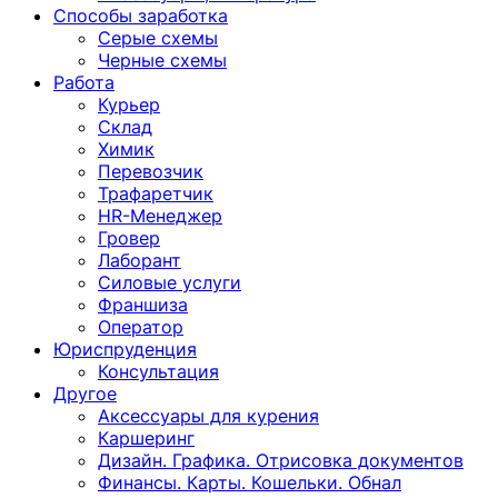
Способы заработка
Серые схемы
Черные схемы
Работа
Курьер
Склад
Химик
Перевозчик
Трафаретчик
HR-Менеджер
Гровер
Лаборант
Силовые услуги
Франшиза
Оператор
Юриспруденция
Консультация
Другoе
Аксессуары для курения
Каршеринг
Дизайн. Графика. Отрисовка документов
Финансы. Карты. Кошельки. Обнал