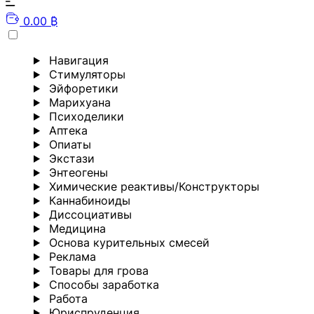
0.00 ₿
Навигация
Стимуляторы
Эйфоретики
Марихуана
Психоделики
Аптека
Опиаты
Экстази
Энтеогены
Химические реактивы/Конструкторы
Каннабиноиды
Диссоциативы
Медицина
Основа курительных смесей
Реклама
Товары для грова
Способы заработка
Работа
Юриспруденция