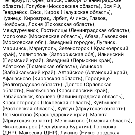
Петербург), Орёл, Бирск, Выборг (Ленинградская
область), Голубое (Московская область), Вся РФ,
Гвардейск, Ейск, Киров (Калужская область),
Кузнецк, Кировград, Ирбит, Ачинск, Глазов,
Ноябрьск, Локня (Псковская область),
Междуреченск, Гостилицы (Ленинградская область),
Молоково (Московская область), Абаза, Львовский
(Московская обл.), Звездный городок, Луганск,
Мариинск, Мариуполь, Зеленогорск ( Красноярский
край), Мелитополь (Запорожская обл), Ильинский
(Пермский край), Звездный (Пермский край),
Абатское (Тюменская область), Агинское
(Забайкальский край), Алтайское (Алтайский край),
Афанасьево (Кировская область), Городище
(Волгоградская область), Долгое (Орловская
область), Емельяново (Красноярский край),
Забайкальск, Корнево (Калининградская область),
Красногородск (Псковская область), Куйбышево
(Ростовская область), Куйтун (Иркутская область),
Лермонтово (Краснодарский край), Мальта
(Иркутская область), Мельниково (Томская область),
Нижнеангарск (Республика Бурятия), Горловка
(ДНР), Макеевка (ДНР), Лукино (Нижегородская