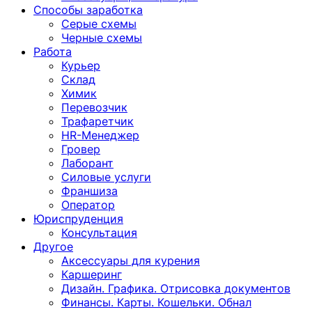
Способы заработка
Серые схемы
Черные схемы
Работа
Курьер
Склад
Химик
Перевозчик
Трафаретчик
HR-Менеджер
Гровер
Лаборант
Силовые услуги
Франшиза
Оператор
Юриспруденция
Консультация
Другoе
Аксессуары для курения
Каршеринг
Дизайн. Графика. Отрисовка документов
Финансы. Карты. Кошельки. Обнал