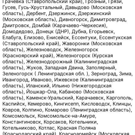
Грачевка (Ставропольский край), Грозный, Грязи,
Гусев, Гусь-Хрустальный, Давыдово (Московская
область), Дербент, Дзержинск, Дзержинский
(Московская область), Дивногорск, Димитровград,
Дмитровск, Домбай (Карачаево-Черкесия),
Домодедово, Донецк (ДНР), Дубна, Егорьевск,
Елабуга, Елизово, Енисейск, Ессентуки, Ессентукская
(Ставропольский край), Жаворонки (Московская
область), Железноводск, Железногорск
(Красноярский край), Железногорск (Курская
область), Железнодорожный (Калининградская
область), Жуков, Западная Двина, Заполярный,
Зеленогорск ( Ленинградская обл. ), Зерноград, Зима,
Ивангород, Иваново, Ижевское (Калининградская
область), Иланский, Ильино (Нижегородская
область), Йошкар-Ола, Кабаново (Московская
область), Каменск-Уральский, Карачаевск, Каргополь,
Каспийск, Кемерово, Кингисепп, Кисловодск, Клинцы,
Ковров, Колпино, Комарово (Ленинградская область),
Комсомольск, Комсомольск-на-Амуре,
Константиновск, Корсаков, Котельники,
Котельниково, Котлас, Красная Поляна
(Краснодарский край), Красноармейск (Московская