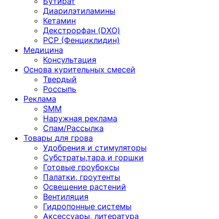
Бутират
Диарилэтиламины
Кетамин
Декстрорфан (DXO)
PCP (Фенциклидин)
Медицина
Консультация
Основа курительных смесей
Твердый
Россыпь
Реклама
SMM
Наружная реклама
Спам/Рассылка
Товары для грова
Удобрения и стимуляторы
Субстраты,тара и горшки
Готовые гроубоксы
Палатки, гроутенты
Освещение растений
Вентиляция
Гидропонные системы
Аксессуары, литература