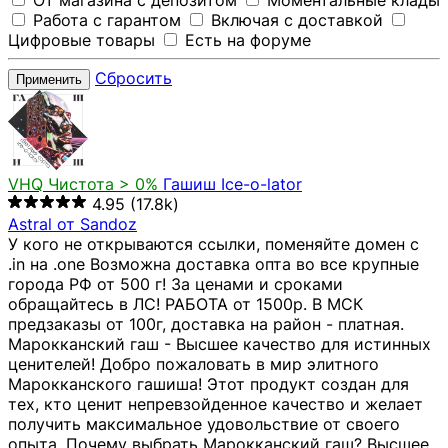
От магазина с депозитом
Моментальные клады
Работа с гарантом
Включая с доставкой
Цифровые товары
Есть на форуме
Сбросить
Применить
VHQ
Чистота > 0%
Гашиш Ice-o-lator
4.95
(17.8k)
Astral от Sandoz
У кого не открываются ссылки, поменяйте домен с
.in на .one Возможна доставка опта во все крупные
города РФ от 500 г! За ценами и сроками
обращайтесь в ЛС! РАБОТА от 1500р. В МСК
предзаказы от 100г, доставка на район - платная.
Марокканский гаш - Высшее качество для истинных
ценителей! Добро пожаловать в мир элитного
Марокканского гашиша! Этот продукт создан для
тех, кто ценит непревзойденное качество и желает
получить максимальное удовольствие от своего
опыта. Почему выбрать Марокканский гаш? Высшее