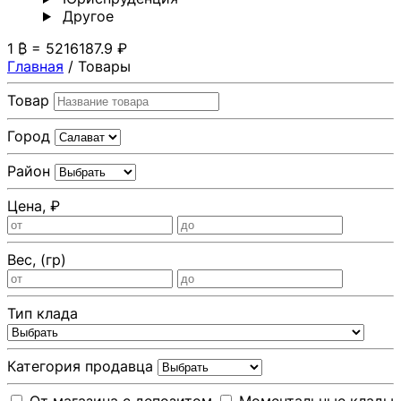
Другoе
1 ₿ = 5216187.9 ₽
Главная
/
Товары
Товар
Город
Район
Цена, ₽
Вес, (гр)
Тип клада
Категория продавца