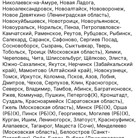
Николаевск-на-Амуре, Новая Ладога,
Новоалександровск, Новоалтайск, Нововоронеж,
Новое Девяткино (Ленинградская область),
Новокуйбышевск, Новотроицк, Новоульяновск,
Новоуральск, Норильск, Пенза, Петропавловск-
Камчатский, Раменское, Реутов, Рубцовск, Рыбинск,
Салехард, Саранск, Сафоново, Сергиев Посад,
Сосновоборск, Сызрань, Сыктывкар, Тверь,
Тобольск, Троицк (Московская область), Химки,
Череповец, Чита, Шлиссельбург, Щёлково, Элиста,
Южно-Сахалинск, Якутск, Нерчинск (Забайкальский
край), Мамонтово (Алтайский край), Новокузнецк,
Томск, Иркутск, Коломна, Псков, Азов, Лобня,
Дмитров, Чехов, Серпухов, Клин, Красногорск,
Северск, Владимир, Тамбов, Абинск, Багратионовск,
Ржев, Коммунар, Пушкин, Петергоф(Х), Кронштадт,
Суздаль, Красноармейск (Саратовская область),
Гжель (Московская область), Минск (РБ)(Х), Орша
(РБ)(Х), Пинск (РБ)(Х), Георгиевск, Могилев (РБ)(Х),
Курган, Ишим, Лениногорск, Златоуст, Красноуфимск,
Алапаевск, Таганрог, Мацеста (Сочи), Менделеево
(Московская область), Белоостров (Санкт-