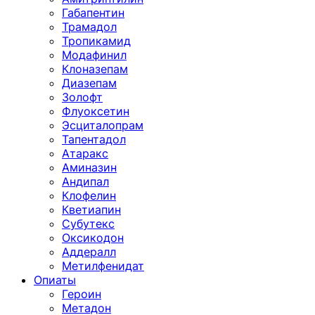
Габапентин
Трамадол
Тропикамид
Модафинил
Клоназепам
Диазепам
Золофт
Флуоксетин
Эсциталопрам
Тапентадол
Атаракс
Аминазин
Андипал
Клофелин
Кветиапин
Субутекс
Оксикодон
Аддералл
Метилфенидат
Опиаты
Героин
Метадон