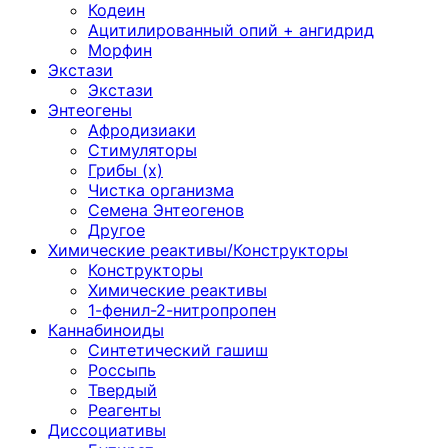
Кодеин
Ацитилированный опий + ангидрид
Морфин
Экстази
Экстази
Энтеогены
Афродизиаки
Стимуляторы
Грибы (х)
Чистка организма
Семена Энтеогенов
Другое
Химические реактивы/Конструкторы
Конструкторы
Химические реактивы
1-фенил-2-нитропропен
Каннабиноиды
Синтетический гашиш
Россыпь
Твердый
Реагенты
Диссоциативы