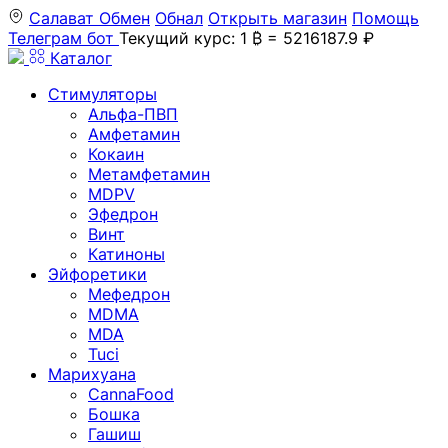
Салават
Обмен
Обнал
Открыть магазин
Помощь
Телеграм бот
Текущий курс: 1 ₿ = 5216187.9 ₽
Каталог
Стимуляторы
Альфа-ПВП
Амфетамин
Кокаин
Метамфетамин
MDPV
Эфедрон
Винт
Катиноны
Эйфоретики
Мефедрон
MDMA
MDA
Tuci
Марихуана
CannaFood
Бошка
Гашиш