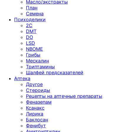
Масло/экстракты
План
Семена
Психоделики
2C
DMT
DO
LSD
NBOME
Грибы
Мескалин
Триптамины
Шалфей предсказателей
Аптека
Другое
Стероиды
Рецепты на аптечные препараты
Феназепам
Ксанакс
Лирика
Баклосан
Фенибут
Амитриптилин