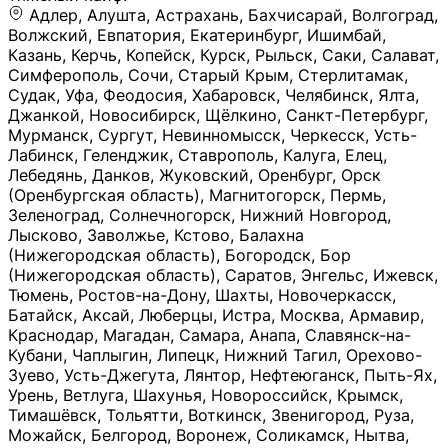
Адлер, Алушта, Астрахань, Бахчисарай, Волгоград, Волжский, Евпатория, Екатеринбург, Ишимбай, Казань, Керчь, Копейск, Курск, Рыльск, Саки, Салават, Симферополь, Сочи, Старый Крым, Стерлитамак, Судак, Уфа, Феодосия, Хабаровск, Челябинск, Ялта, Джанкой, Новосибирск, Щёлкино, Санкт-Петербург, Мурманск, Сургут, Невинномысск, Черкесск, Усть-Лабинск, Геленджик, Ставрополь, Калуга, Елец, Лебедянь, Данков, Жуковский, Оренбург, Орск (Оренбургская область), Магнитогорск, Пермь, Зеленоград, Солнечногорск, Нижний Новгород, Лысково, Заволжье, Кстово, Балахна (Нижегородская область), Богородск, Бор (Нижегородская область), Саратов, Энгельс, Ижевск, Тюмень, Ростов-на-Дону, Шахты, Новочеркасск, Батайск, Аксай, Люберцы, Истра, Москва, Армавир, Краснодар, Магадан, Самара, Анапа, Славянск-на-Кубани, Чаплыгин, Липецк, Нижний Тагил, Орехово-Зуево, Усть-Джегута, Лянтор, Нефтеюганск, Пыть-Ях, Урень, Ветлуга, Шахунья, Новороссийск, Крымск, Тимашёвск, Тольятти, Воткинск, Звенигород, Руза, Можайск, Белгород, Воронеж, Соликамск, Нытва, Лысьва (Пермский край), Чусовой, Кунгур, Краснокамск, Миасс, Губаха, Тула, Новомосковск, Донской, Омск, Льгов, Мытищи, Королёв, Ивантеевка, Балашиха, Семилуки, Кудымкар, Старый Оскол, Оса (Пермский край), Одинцово (Московская область), Ханты-Мансийск, Лабинск, Темрюк, Курганинск, Белореченск (Краснодарский край), Алупкa, Губкин, Рязань, Калининград, Усть-Илимск, Фрязино, Минеральные Воды, Пятигорск, Кострома, Ярославль, Коркино, Верхняя Пышма, Подольск, Красноярск, Смоленск, Долгопрудный, Чебоксары, Калачинск, Канск, Киров (Кировская область), Вологда, Рославль, Владивосток, Обнинск, Балабаново (Калужская область), Малоярославец, Брянск, Видное, Ярцево, Вязьма, Гагарин, Приволжск, Фурманов, Чайковский, Кинешма, Горячий Ключ, Улан-Удэ, Туймазы, Дюртюли, Альметьевск, Нефтекамск, Хадыженск, Апшеронск, Майкоп, Уссурийск, Ульяновск, Гатчина, Луга (Ленинградская область), Надым, Ногинск, Электросталь, Железнодорожный (Московская область), Бутурлиновка, Кириллов, Краснознаменск (Калиниградская область), Мышкин, Томмот, Холм, Абакан, Абдулино, Агидель, Агрыз, Адыгейск, Азнакаево, Алатырь, Алдан, Алейск, Александров, Александровск, Алексеевка (Белгородская обл.), Алексин, Амурск, Анадырь, Ангарск, Андреаполь, Анжеро-Судженск, Анива, Апатиты, Арамиль, Ардон, Арзамас, Аркадак, Арсеньев, Артём, Артёмовский, Архангельск, Асбест, Асино, Аткарск, Ахтубинск, Аша, Бабаево (Вологодская область), Бавлы (Республика Татарстан), Байкальск, Бакал, Баксан, Балаклава, Балаково (Саратовская область), Балашов (Саратовская область), Балтийск, Барабинск, Барнаул, Барыш (Ульяновская область), Бежецк, Белая Калитва (Ростовская область), Белебей, Белогорск (Крым), Белозерск, Белокуриха, Беломорск, Белоозёрский (Московская область), Белорецк (Республика Башкортостан), Кызыл, Белоярский (Ханты-Мансийский АО), Бердск, Березники (Пермский край), Берёзовский (Кемеровская область), Берёзовский (Свердловская область), Беслан, Бийск, Бикин, Билибино, Биробиджан, Благовещенск (Амурская область), Благовещенск (Башкортостан), Бобров, Богородицк, Боготол, Богучар, Бокситогорск (Ленинградская область), Бологое (Тверская область), Болхов, Большой Камень (Приморский край), Борисоглебск (Воронежская область), Боровичи (Новгородская область), Боровск, Бородино, Братск, Бронницы (Московская область), Бугульма (Республика Татарстан), Бугуруслан (Оренбургская область), Буинск, Буй, Буйнакск, Валдай, Валуйки, Велиж, Великие Луки, Великий Новгород, Великий Устюг, Вельск, Венёв, Верещагино, Верхнеуральск, Верхний Уфалей, Верхняя Салда, Верхняя Тура, Весьегонск, Вилючинск, Вихоревка, Вичуга, Владикавказ, Волгодонск, Волгореченск, Володарск, Волосово, Волчанск, Вольск, Воркута, Ворсма, Всеволожск (Ленинградская область), Вуктыл, Выкса, Высоковск, Высоцк, Вытегра, Вышний Волочёк, Вяземский, Вязники, Вятские Поляны, Нея, Шилка, Гаврилов Посад, Гаврилов-Ям, Гай, Галич, Гдов, Голицыно, Горно-Алтайск, Горнозаводск, Горняк, Городец, Гороховец, Гремячинск, Грозный, Грязи, Грязовец, Губкинский, Гуково, Гулькевичи, Гурьевск (Калининградская область), Гурьевск (Кемеровская область), Гусев, Гусь-Хрустальный, Давлеканово, Далматово, Дальнегорск, Дегтярск, Дедовск, Демидов, Дербент, Десногорск, Дзержинск, Дзержинский (Московская область), Дивногорск, Димитровград, Дмитровск, Дно, Добрянка, Долинск, Домодедово, Донецк (ДНР), Дорогобуж, Дрезна, Дубна, Дудинка, Духовщина, Дятьково, Егорьевск, Елабуга, Елизово, Ельня (Будет изменено название), Емва, Енисейск, Ермолино, Ершов, Ессентуки, Ефремов, Железноводск, Железногорск (Красноярский край), Железногорск (Курская область), Железногорск-Илимский, Жигулёвск, Жиздра, Жирновск, Жуков, Жуковка, Заводоуковск, Заволжск, Задонск, Заинск, Заозёрный, Заозёрск, Западная Двина, Заполярный, Зарайск, Заречный (Пензенская область), Заречный (Свердловская область), Заринск, Звенигово, Зверево, Зеленогорск ( Ленинградская обл. ), Зеленоградск, Зеленодольск, Зеленокумск, Зерноград, Зима, Змеиногорск, Зубцов, Ивангород, Иваново, Ивдель, Избербаш, Изобильный, Иланский, Инза, Инкерман, Инта, Ипатово, Искитим, Йошкар-Ола, Кадников, Калач, Калач-на-Дону, Калининск, Калтан, Калязин, Камбарка, Каменка (Пензенская область), Каменногорск (Ленинградская область), Каменск-Уральский, Каменск-Шахтинский, Камень-на-Оби, Камешково, Камышин, Канаш, Кандалакша, Карабаново, Карабаш, Карачаевск, Каргат, Каргополь, Карпинск, Карталы, Касимов, Касли, Каспийск, Катав-Ивановск, Катайск, Качканар, Кашин, Кашира, Кемерово, Кемь, Кизел, Кизилюрт, Кизляр, Кимовск, Кимры, Кингисепп, Кинель, Киреевск, Киренск, Киржач, Кириши, Кирово-Чепецк, Кировск (Ленинградская область), Кировск (Мурманская область), Кирсанов, Киселёвск, Кисловодск, Климовск, Клинцы, Княгинино, Ковдор, Ковров, Когалым, Козельск, Козьмодемьянск, Кола, Кологрив, Колпашево, Колпино, Кольчугино, Комсомольск, Комсомольск-на-Амуре, Конаково, Кондопога, Кондрово, Константиновск, Кораблино, Кореновск, Корсаков, Коряжма, Костерёво, Костомукша, Котельники, Котельниково, Котельнич, Котлас, Котовск, Кохма, Красноармейск (Московская область), Краснозаводск, Краснознаменск (Московская область), Краснокаменск, Краснослободск (Волгоградская область), Краснотурьинск, Красноуральск, Красный Сулин, Кремёнки, Кропоткин, Кубинка, Кувшиново (Тверская область), Кудрово, Кулебаки, Кумертау, Курлово, Куровское, Куртамыш, Курчатов, Куса, Кушва, Кыштым, Лабытнанги, Лагань, Лаишево (Республика Татарстан), Лакинск, Лангепас, Лахденпохья, Ленинск-Кузнецкий, Ленск (Республика Саха), Лермонтов (Ставропольский край), Лесозаводск (Приморский край), Лесосибирск, Ливны (Орловская область), Ликино-Дулёво, Липки (Тульская область), Лиски (Воронежская область), Лихославль, Лодейное Поле, Ломоносов (Санкт-Петербург), Лосино-Петровский, Лукоянов, Луховицы, Лыткарино, Любань (Ленинградская область), Любим, Людиново, Магас, Майский, Макаров, Малая Вишера, Малгобек, Мамадыш, Мамоново, Мантурово, Маркс, Махачкала, Мглин, Мегион, Медвежьегорск, Медногорск, Медынь, Меленки, Мелеуз, Менделеевск, Мещовск, Микунь, Миллерово, Минусинск, Миньяр, Мирный (Архангельская область), Мирный (Якутия), Михайловка (Город), Михайловск (Свердловская область), Михайловск (Ставропольский край), Могоча, Можга, Моздок, Мончегорск, Морозовск, Моршанск, Мосальск, Муравленко, Мурино, Муром, Мценск, Мыски, Набережные Челны, Навашино (Нижегородская область), Назарово (Красноярский край), Назрань, Нальчик, Наро-Фоминск, Нарткала, Нарьян-Мар, Находка, Невель (Псковская область), Невельск, Невьянск, Нелидово (Тверская область), Неман, Нерехта (Костромская область), Нерюнгри, Нестеров, Нефтегорск (Самарская область), Нефтекумск, Нижневартовск, Нижнекамск (Республика Татарстан), Нижнеудинск, Нижние Серги, Нижний Ломов, Нижняя Тура, Николаевск-на-Амуре, Никольск (Вологодская область), Никольск (Пензенская область), Новая Ладога, Новая Ляля, Новоалександровск, Новоалтайск, Нововоронеж, Новодвинск, Новозыбков, Новокубанск, Новокуйбышевск, Новомичуринск, Новопавловск, Новоржев, Новосокольники, Новотроицк, Новоульяновск, Новоуральск, Новохопёрск, Новочебоксарск, Новошахтинск, Новый Оскол, Новый Уренгой, Норильск, Нурлат, Нягань, Нязепетровск, Няндома, Облучье, Обоянь, Озёрск (Калининградская область), Озёрск (Челябинская область), Озёры, Октябрьск (Самарская область), Октябрьский (Башкортостан), Окуловка (Новгородская область), Оленегорск, Олонец, Онега, Опочка, Осинники, Осташков, Остров, Острогожск, Отрадный, Оха, Павлово, Павловск (Воронежская область), Павловск (Санкт-Петербург), Павловский Посад, Партизанск, Певек, Пенза, Первоуральск, Перевоз, Пересвет, Переславль-Залесский, Пестово (Новгородская область), Петрозаводск, Петропавловск-Камчатский, Печоры, Пикалёво, Пионерский, Питкяранта, Плавск, Плёс, Подпорожье, Покачи, Покров, Покровск, Полесск, Полысаево, Полярные Зори, Полярный, Поронайск, Порхов, Похвистнево, Почеп, Починок, Пошехонье, Правдинск, Приморск (Калининградская область), Приморско-Ахтарск, Приозерск, Прокопьевск, Протвино, Прохладный, Пугачёв, Пудож, Пустошка, Пушкино, Пущино, Пыталово, Радужный (Владимирская область), Радужный (Ханты-Мансийский АО), Райчихинск, Раменское, Рассказово, Ревда, Реж, Реутов, Родники, Россошь, Ростов (Ярославская обл.), Рошаль, Ртищево, Рубцовск, Рузаевка, Рыбинск, Рыбное, Ряжск, Салехард, Сальск, Саранск, Сарапул, Саров, Сасово, Сатка, Сафоново, Саяногорск, Саянск, Светлогорск, Светлоград, Светлый, Светогорск (Ленинградская область), Свободный, Себеж, Северобайкальск, Северодвинск, Североуральск, Сегежа, Семикаракорск, Сенгилей, Серафимович, Сергач, Сергиев Посад, Сердобск, Сертолово (Ленинградская область), Сестрорецк (Ленинградская область), Сибай, Скопин, Славгород, Сланцы, Слободской, Слюдянка, Собинка, Советск (Кировская область), Советск (Калининградская область), Советск (Тульская область), Советская Гавань, Советский (Ханты-Мансийский АО), Сокол (Вологодская область), Солигалич, Соль-Илецк, Сольцы, Сортавала, Сосенский, Сосновоборск, Сосновый Бор (Ленинградская область), Сосногорск, Спас-Клепики, Спасск-Рязанский, С