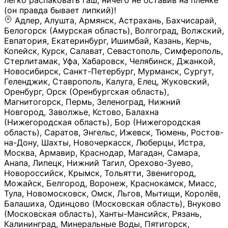
легко распаковать гаш, ничего не оставив на плёнке
(он правда бывает липкий)!
Адлер, Алушта, Армянск, Астрахань, Бахчисарай,
Белогорск (Амурская область), Волгоград, Волжский,
Евпатория, Екатеринбург, Ишимбай, Казань, Керчь,
Копейск, Курск, Салават, Севастополь, Симферополь,
Стерлитамак, Уфа, Хабаровск, Челябинск, Джанкой,
Новосибирск, Санкт-Петербург, Мурманск, Сургут,
Геленджик, Ставрополь, Калуга, Елец, Жуковский,
Оренбург, Орск (Оренбургская область),
Магнитогорск, Пермь, Зеленоград, Нижний
Новгород, Заволжье, Кстово, Балахна
(Нижегородская область), Бор (Нижегородская
область), Саратов, Энгельс, Ижевск, Тюмень, Ростов-
на-Дону, Шахты, Новочеркасск, Люберцы, Истра,
Москва, Армавир, Краснодар, Магадан, Самара,
Анапа, Липецк, Нижний Тагил, Орехово-Зуево,
Новороссийск, Крымск, Тольятти, Звенигород,
Можайск, Белгород, Воронеж, Краснокамск, Миасс,
Тула, Новомосковск, Омск, Льгов, Мытищи, Королёв,
Балашиха, Одинцово (Московская область), Внуково
(Московская область), Ханты-Мансийск, Рязань,
Калининград, Минеральные Воды, Пятигорск,