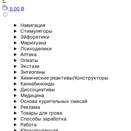
0.00 ₿
Навигация
Стимуляторы
Эйфоретики
Марихуана
Психоделики
Аптека
Опиаты
Экстази
Энтеогены
Химические реактивы/Конструкторы
Каннабиноиды
Диссоциативы
Медицина
Основа курительных смесей
Реклама
Товары для грова
Способы заработка
Работа
Юриспруденция