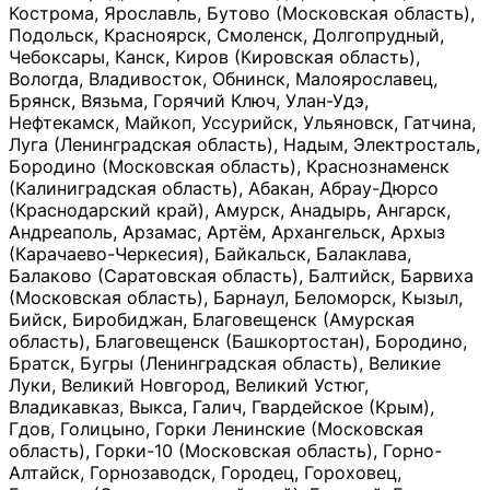
Кострома, Ярославль, Бутово (Московская область),
Подольск, Красноярск, Смоленск, Долгопрудный,
Чебоксары, Канск, Киров (Кировская область),
Вологда, Владивосток, Обнинск, Малоярославец,
Брянск, Вязьма, Горячий Ключ, Улан-Удэ,
Нефтекамск, Майкоп, Уссурийск, Ульяновск, Гатчина,
Луга (Ленинградская область), Надым, Электросталь,
Бородино (Московская область), Краснознаменск
(Калиниградская область), Абакан, Абрау-Дюрсо
(Краснодарский край), Амурск, Анадырь, Ангарск,
Андреаполь, Арзамас, Артём, Архангельск, Архыз
(Карачаево-Черкесия), Байкальск, Балаклава,
Балаково (Саратовская область), Балтийск, Барвиха
(Московская область), Барнаул, Беломорск, Кызыл,
Бийск, Биробиджан, Благовещенск (Амурская
область), Благовещенск (Башкортостан), Бородино,
Братск, Бугры (Ленинградская область), Великие
Луки, Великий Новгород, Великий Устюг,
Владикавказ, Выкса, Галич, Гвардейское (Крым),
Гдов, Голицыно, Горки Ленинские (Московская
область), Горки-10 (Московская область), Горно-
Алтайск, Горнозаводск, Городец, Гороховец,