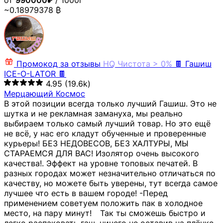
от
990000₽
/ 1000г
~0.18979378 ₿
Промокод за отзывы
HQ
Чистота > 0%
🍫 Гашиш
ICE-O-LATOR 🍫
4.95
(19.6k)
Мерцающий Космос
В этой позиции всегда только лучший Гашиш. Это не
шутка и не рекламная замануха, мы реально
выбираем только самый лучший товар. Но это ещё
не всё, у нас его кладут обученные и проверенные
курьеры! БЕЗ НЕДОВЕСОВ, БЕЗ ХАЛТУРЫ, МЫ
СТАРАЕМСЯ ДЛЯ ВАС! Изолятор очень высокого
качества!. Эффект на уровне топовых печатей. В
разных городах может незначительно отличаться по
качеству, но можете быть уверены, тут всегда самое
лучшее что есть в вашем городе! -Перед
применением советуем положить пак в холодное
место, на пару минут!⠀ Так ты сможешь быстро и