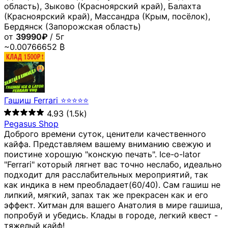
область), Зыково (Красноярский край), Балахта
(Красноярский край), Массандра (Крым, посёлок),
Бердянск (Запорожская область)
от
39990₽
/ 5г
~0.00766652 ₿
Гашиш Ferrari ⭐⭐⭐⭐⭐
4.93
(1.5k)
Pegasus Shop
Доброго времени суток, ценители качественного
кайфа. Представляем вашему вниманию свежую и
поистине хорошую "конскую печать". Ice-o-lator
"Ferrari" который лягнет вас точно неслабо, идеально
подходит для расслабительных мероприятий, так
как индика в нем преобладает(60/40). Сам гашиш не
липкий, мягкий, запах так же прекрасен как и его
эффект. Хитман для вашего Анатолия в мире гашиша,
попробуй и убедись. Клады в городе, легкий квест -
тяжелый кайф!