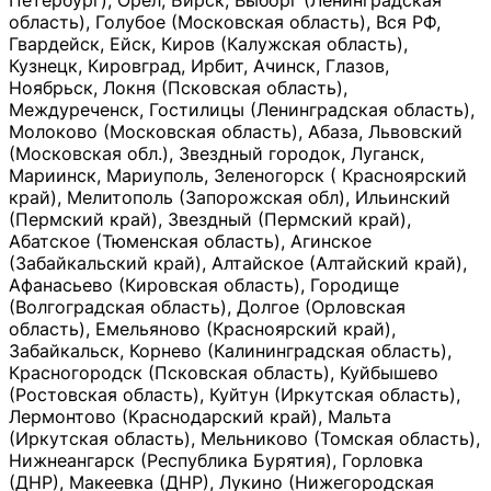
Петербург), Орёл, Бирск, Выборг (Ленинградская
область), Голубое (Московская область), Вся РФ,
Гвардейск, Ейск, Киров (Калужская область),
Кузнецк, Кировград, Ирбит, Ачинск, Глазов,
Ноябрьск, Локня (Псковская область),
Междуреченск, Гостилицы (Ленинградская область),
Молоково (Московская область), Абаза, Львовский
(Московская обл.), Звездный городок, Луганск,
Мариинск, Мариуполь, Зеленогорск ( Красноярский
край), Мелитополь (Запорожская обл), Ильинский
(Пермский край), Звездный (Пермский край),
Абатское (Тюменская область), Агинское
(Забайкальский край), Алтайское (Алтайский край),
Афанасьево (Кировская область), Городище
(Волгоградская область), Долгое (Орловская
область), Емельяново (Красноярский край),
Забайкальск, Корнево (Калининградская область),
Красногородск (Псковская область), Куйбышево
(Ростовская область), Куйтун (Иркутская область),
Лермонтово (Краснодарский край), Мальта
(Иркутская область), Мельниково (Томская область),
Нижнеангарск (Республика Бурятия), Горловка
(ДНР), Макеевка (ДНР), Лукино (Нижегородская