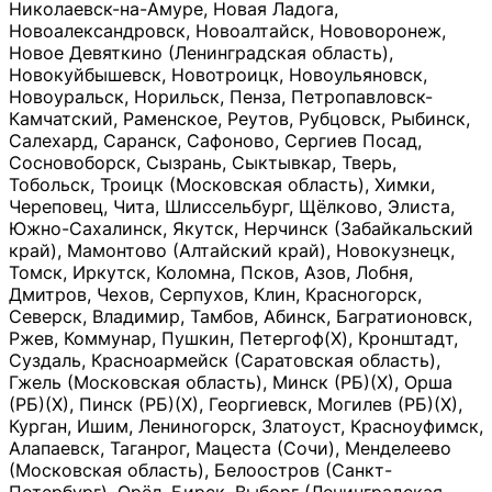
Николаевск-на-Амуре, Новая Ладога,
Новоалександровск, Новоалтайск, Нововоронеж,
Новое Девяткино (Ленинградская область),
Новокуйбышевск, Новотроицк, Новоульяновск,
Новоуральск, Норильск, Пенза, Петропавловск-
Камчатский, Раменское, Реутов, Рубцовск, Рыбинск,
Салехард, Саранск, Сафоново, Сергиев Посад,
Сосновоборск, Сызрань, Сыктывкар, Тверь,
Тобольск, Троицк (Московская область), Химки,
Череповец, Чита, Шлиссельбург, Щёлково, Элиста,
Южно-Сахалинск, Якутск, Нерчинск (Забайкальский
край), Мамонтово (Алтайский край), Новокузнецк,
Томск, Иркутск, Коломна, Псков, Азов, Лобня,
Дмитров, Чехов, Серпухов, Клин, Красногорск,
Северск, Владимир, Тамбов, Абинск, Багратионовск,
Ржев, Коммунар, Пушкин, Петергоф(Х), Кронштадт,
Суздаль, Красноармейск (Саратовская область),
Гжель (Московская область), Минск (РБ)(Х), Орша
(РБ)(Х), Пинск (РБ)(Х), Георгиевск, Могилев (РБ)(Х),
Курган, Ишим, Лениногорск, Златоуст, Красноуфимск,
Алапаевск, Таганрог, Мацеста (Сочи), Менделеево
(Московская область), Белоостров (Санкт-