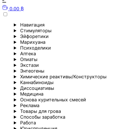
0.00 ₿
Навигация
Стимуляторы
Эйфоретики
Марихуана
Психоделики
Аптека
Опиаты
Экстази
Энтеогены
Химические реактивы/Конструкторы
Каннабиноиды
Диссоциативы
Медицина
Основа курительных смесей
Реклама
Товары для грова
Способы заработка
Работа
Юриспруденция