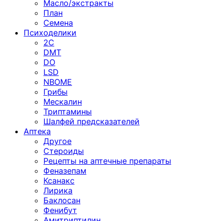
Масло/экстракты
План
Семена
Психоделики
2C
DMT
DO
LSD
NBOME
Грибы
Мескалин
Триптамины
Шалфей предсказателей
Аптека
Другое
Стероиды
Рецепты на аптечные препараты
Феназепам
Ксанакс
Лирика
Баклосан
Фенибут
Амитриптилин