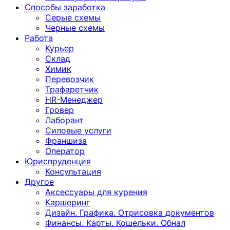
Способы заработка
Серые схемы
Черные схемы
Работа
Курьер
Склад
Химик
Перевозчик
Трафаретчик
HR-Менеджер
Гровер
Лаборант
Силовые услуги
Франшиза
Оператор
Юриспруденция
Консультация
Другoе
Аксессуары для курения
Каршеринг
Дизайн. Графика. Отрисовка документов
Финансы. Карты. Кошельки. Обнал