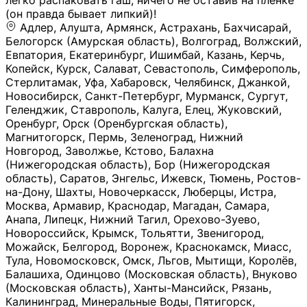
легко распаковать гаш, ничего не оставив на плёнке
(он правда бывает липкий)!
Адлер, Алушта, Армянск, Астрахань, Бахчисарай,
Белогорск (Амурская область), Волгоград, Волжский,
Евпатория, Екатеринбург, Ишимбай, Казань, Керчь,
Копейск, Курск, Салават, Севастополь, Симферополь,
Стерлитамак, Уфа, Хабаровск, Челябинск, Джанкой,
Новосибирск, Санкт-Петербург, Мурманск, Сургут,
Геленджик, Ставрополь, Калуга, Елец, Жуковский,
Оренбург, Орск (Оренбургская область),
Магнитогорск, Пермь, Зеленоград, Нижний
Новгород, Заволжье, Кстово, Балахна
(Нижегородская область), Бор (Нижегородская
область), Саратов, Энгельс, Ижевск, Тюмень, Ростов-
на-Дону, Шахты, Новочеркасск, Люберцы, Истра,
Москва, Армавир, Краснодар, Магадан, Самара,
Анапа, Липецк, Нижний Тагил, Орехово-Зуево,
Новороссийск, Крымск, Тольятти, Звенигород,
Можайск, Белгород, Воронеж, Краснокамск, Миасс,
Тула, Новомосковск, Омск, Льгов, Мытищи, Королёв,
Балашиха, Одинцово (Московская область), Внуково
(Московская область), Ханты-Мансийск, Рязань,
Калининград, Минеральные Воды, Пятигорск,