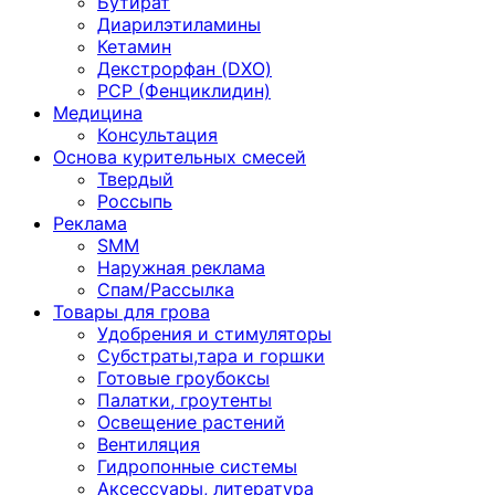
Бутират
Диарилэтиламины
Кетамин
Декстрорфан (DXO)
PCP (Фенциклидин)
Медицина
Консультация
Основа курительных смесей
Твердый
Россыпь
Реклама
SMM
Наружная реклама
Спам/Рассылка
Товары для грова
Удобрения и стимуляторы
Субстраты,тара и горшки
Готовые гроубоксы
Палатки, гроутенты
Освещение растений
Вентиляция
Гидропонные системы
Аксессуары, литература