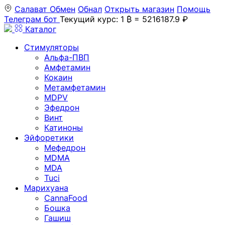
Салават
Обмен
Обнал
Открыть магазин
Помощь
Телеграм бот
Текущий курс: 1 ₿ = 5216187.9 ₽
Каталог
Стимуляторы
Альфа-ПВП
Амфетамин
Кокаин
Метамфетамин
MDPV
Эфедрон
Винт
Катиноны
Эйфоретики
Мефедрон
MDMA
MDA
Tuci
Марихуана
CannaFood
Бошка
Гашиш