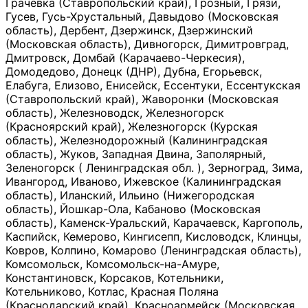
Грачевка (Ставропольский край), Грозный, Грязи,
Гусев, Гусь-Хрустальный, Давыдово (Московская
область), Дербент, Дзержинск, Дзержинский
(Московская область), Дивногорск, Димитровград,
Дмитровск, Домбай (Карачаево-Черкесия),
Домодедово, Донецк (ДНР), Дубна, Егорьевск,
Елабуга, Елизово, Енисейск, Ессентуки, Ессентукская
(Ставропольский край), Жаворонки (Московская
область), Железноводск, Железногорск
(Красноярский край), Железногорск (Курская
область), Железнодорожный (Калининградская
область), Жуков, Западная Двина, Заполярный,
Зеленогорск ( Ленинградская обл. ), Зерноград, Зима,
Ивангород, Иваново, Ижевское (Калининградская
область), Иланский, Ильино (Нижегородская
область), Йошкар-Ола, Кабаново (Московская
область), Каменск-Уральский, Карачаевск, Каргополь,
Каспийск, Кемерово, Кингисепп, Кисловодск, Клинцы,
Ковров, Колпино, Комарово (Ленинградская область),
Комсомольск, Комсомольск-на-Амуре,
Константиновск, Корсаков, Котельники,
Котельниково, Котлас, Красная Поляна
(Краснодарский край), Красноармейск (Московская