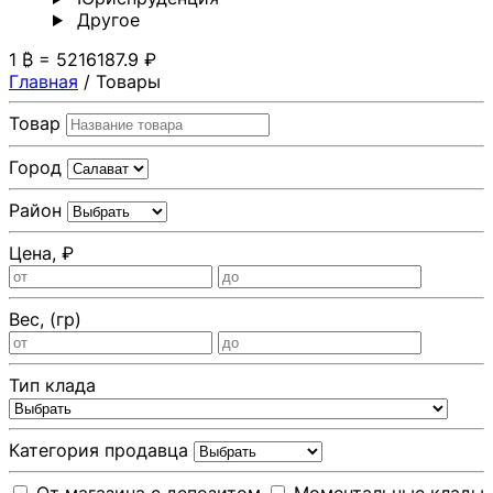
Другoе
1 ₿ = 5216187.9 ₽
Главная
/
Товары
Товар
Город
Район
Цена, ₽
Вес, (гр)
Тип клада
Категория продавца