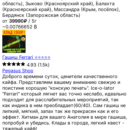
область), Зыково (Красноярский край), Балахта
(Красноярский край), Массандра (Крым, посёлок),
Бердянск (Запорожская область)
от
39990₽
/ 5г
~0.00766652 ₿
Гашиш Ferrari ⭐⭐⭐⭐⭐
4.93
(1.5k)
Pegasus Shop
Доброго времени суток, ценители качественного
кайфа. Представляем вашему вниманию свежую и
поистине хорошую "конскую печать". Ice-o-lator
"Ferrari" который лягнет вас точно неслабо, идеально
подходит для расслабительных мероприятий, так
как индика в нем преобладает(60/40). Сам гашиш не
липкий, мягкий, запах так же прекрасен как и его
эффект. Хитман для вашего Анатолия в мире гашиша,
попробуй и убедись. Клады в городе, легкий квест -
тяжелый кайф!