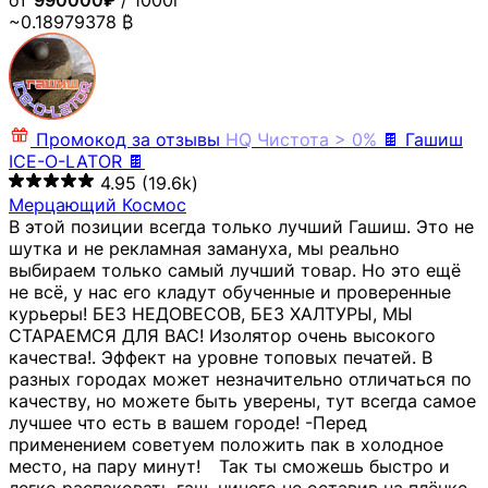
от
990000₽
/ 1000г
~0.18979378 ₿
Промокод за отзывы
HQ
Чистота > 0%
🍫 Гашиш
ICE-O-LATOR 🍫
4.95
(19.6k)
Мерцающий Космос
В этой позиции всегда только лучший Гашиш. Это не
шутка и не рекламная замануха, мы реально
выбираем только самый лучший товар. Но это ещё
не всё, у нас его кладут обученные и проверенные
курьеры! БЕЗ НЕДОВЕСОВ, БЕЗ ХАЛТУРЫ, МЫ
СТАРАЕМСЯ ДЛЯ ВАС! Изолятор очень высокого
качества!. Эффект на уровне топовых печатей. В
разных городах может незначительно отличаться по
качеству, но можете быть уверены, тут всегда самое
лучшее что есть в вашем городе! -Перед
применением советуем положить пак в холодное
место, на пару минут!⠀ Так ты сможешь быстро и