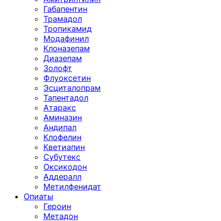
Габапентин
Трамадол
Тропикамид
Модафинил
Клоназепам
Диазепам
Золофт
Флуоксетин
Эсциталопрам
Тапентадол
Атаракс
Аминазин
Андипал
Клофелин
Кветиапин
Субутекс
Оксикодон
Аддералл
Метилфенидат
Опиаты
Героин
Метадон