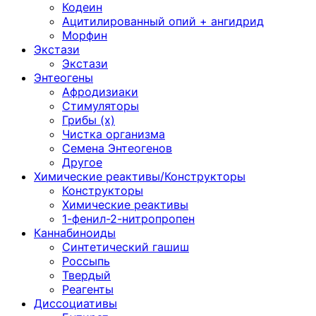
Кодеин
Ацитилированный опий + ангидрид
Морфин
Экстази
Экстази
Энтеогены
Афродизиаки
Стимуляторы
Грибы (х)
Чистка организма
Семена Энтеогенов
Другое
Химические реактивы/Конструкторы
Конструкторы
Химические реактивы
1-фенил-2-нитропропен
Каннабиноиды
Синтетический гашиш
Россыпь
Твердый
Реагенты
Диссоциативы