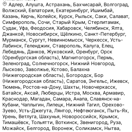
Адлер, Алушта, Астрахань, Бахчисарай, Волгоград, Волжский, Евпатория, Екатеринбург, Ишимбай, Казань, Керчь, Копейск, Курск, Рыльск, Саки, Салават, Симферополь, Сочи, Старый Крым, Стерлитамак, Судак, Уфа, Феодосия, Хабаровск, Челябинск, Ялта, Джанкой, Новосибирск, Щёлкино, Санкт-Петербург, Мурманск, Сургут, Невинномысск, Черкесск, Усть-Лабинск, Геленджик, Ставрополь, Калуга, Елец, Лебедянь, Данков, Жуковский, Оренбург, Орск (Оренбургская область), Магнитогорск, Пермь, Зеленоград, Солнечногорск, Нижний Новгород, Лысково, Заволжье, Кстово, Балахна (Нижегородская область), Богородск, Бор (Нижегородская область), Саратов, Энгельс, Ижевск, Тюмень, Ростов-на-Дону, Шахты, Новочеркасск, Батайск, Аксай, Люберцы, Истра, Москва, Армавир, Краснодар, Магадан, Самара, Анапа, Славянск-на-Кубани, Чаплыгин, Липецк, Нижний Тагил, Орехово-Зуево, Усть-Джегута, Лянтор, Нефтеюганск, Пыть-Ях, Урень, Ветлуга, Шахунья, Новороссийск, Крымск, Тимашёвск, Тольятти, Воткинск, Звенигород, Руза, Можайск, Белгород, Воронеж, Соликамск, Нытва, Лысьва (Пермский край), Чусовой, Кунгур, Краснокамск, Миасс, Губаха, Тула, Новомосковск, Донской, Омск, Льгов, Мытищи, Королёв, Ивантеевка, Балашиха, Семилуки, Кудымкар, Старый Оскол, Оса (Пермский край), Одинцово (Московская область), Ханты-Мансийск, Лабинск, Темрюк, Курганинск, Белореченск (Краснодарский край), Алупкa, Губкин, Рязань, Калининград, Усть-Илимск, Фрязино, Минеральные Воды, Пятигорск, Кострома, Ярославль, Коркино, Верхняя Пышма, Подольск, Красноярск, Смоленск, Долгопрудный, Чебоксары, Калачинск, Канск, Киров (Кировская область), Вологда, Рославль, Владивосток, Обнинск, Балабаново (Калужская область), Малоярославец, Брянск, Видное, Ярцево, Вязьма, Гагарин, Приволжск, Фурманов, Чайковский, Кинешма, Горячий Ключ, Улан-Удэ, Туймазы, Дюртюли, Альметьевск, Нефтекамск, Хадыженск, Апшеронск, Майкоп, Уссурийск, Ульяновск, Гатчина, Луга (Ленинградская область), Надым, Ногинск, Электросталь, Железнодорожный (Московская область), Бутурлиновка, Кириллов, Краснознаменск (Калиниградская область), Мышкин, Томмот, Холм, Абакан, Абдулино, Агидель, Агрыз, Адыгейск, Азнакаево, Алатырь, Алдан, Алейск, Александров, Александровск, Алексеевка (Белгородская обл.), Алексин, Амурск, Анадырь, Ангарск, Андреаполь, Анжеро-Судженск, Анива, Апатиты, Арамиль, Ардон, Арзамас, Аркадак, Арсеньев, Артём, Артёмовский, Архангельск, Асбест, Асино, Аткарск, Ахтубинск, Аша, Бабаево (Вологодская область), Бавлы (Республика Татарстан), Байкальск, Бакал, Баксан, Балаклава, Балаково (Саратовская область), Балашов (Саратовская область), Балтийск, Барабинск, Барнаул, Барыш (Ульяновская область), Бежецк, Белая Калитва (Ростовская область), Белебей, Белогорск (Крым), Белозерск, Белокуриха, Беломорск, Белоозёрский (Московская область), Белорецк (Республика Башкортостан), Кызыл, Белоярский (Ханты-Мансийский АО), Бердск, Березники (Пермский край), Берёзовский (Кемеровская область), Берёзовский (Свердловская область), Беслан, Бийск, Бикин, Билибино, Биробиджан, Благовещенск (Амурская область), Благовещенск (Башкортостан), Бобров, Богородицк, Боготол, Богучар, Бокситогорск (Ленинградская область), Бологое (Тверская область), Болхов, Большой Камень (Приморский край), Борисоглебск (Воронежская область), Боровичи (Новгородская область), Боровск, Бородино, Братск, Бронницы (Московская область), Бугульма (Республика Татарстан), Бугуруслан (Оренбургская область), Буинск, Буй, Буйнакск, Валдай, Валуйки, Велиж, Великие Луки, Великий Новгород, Великий Устюг, Вельск, Венёв, Верещагино, Верхнеуральск, Верхний Уфалей, Верхняя Салда, Верхняя Тура, Весьегонск, Вилючинск, Вихоревка, Вичуга, Владикавказ, Волгодонск, Волгореченск, Володарск, Волосово, Волчанск, Вольск, Воркута, Ворсма, Всеволожск (Ленинградская область), Вуктыл, Выкса, Высоковск, Высоцк, Вытегра, Вышний Волочёк, Вяземский, Вязники, Вятские Поляны, Нея, Шилка, Гаврилов Посад, Гаврилов-Ям, Гай, Галич, Гдов, Голицыно, Горно-Алтайск, Горнозаводск, Горняк, Городец, Гороховец, Гремячинск, Грозный, Грязи, Грязовец, Губкинский, Гуково, Гулькевичи, Гурьевск (Калининградская область), Гурьевск (Кемеровская область), Гусев, Гусь-Хрустальный, Давлеканово, Далматово, Дальнегорск, Дегтярск, Дедовск, Демидов, Дербент, Десногорск, Дзержинск, Дзержинский (Московская область), Дивногорск, Димитровград, Дмитровск, Дно, Добрянка, Долинск, Домодедово, Донецк (ДНР), Дорогобуж, Дрезна, Дубна, Дудинка, Духовщина, Дятьково, Егорьевск, Елабуга, Елизово, Ельня (Будет изменено название), Емва, Енисейск, Ермолино, Ершов, Ессентуки, Ефремов, Железноводск, Железногорск (Красноярский край), Железногорск (Курская область), Железногорск-Илимский, Жигулёвск, Жиздра, Жирновск, Жуков, Жуковка, Заводоуковск, Заволжск, Задонск, Заинск, Заозёрный, Заозёрск, Западная Двина, Заполярный, Зарайск, Заречный (Пензенская область), Заречный (Свердловская область), Заринск, Звенигово, Зверево, Зеленогорск ( Ленинградская обл. ), Зеленоградск, Зеленодольск, Зеленокумск, Зерноград, Зима, Змеиногорск, Зубцов, Ивангород, Иваново, Ивдель, Избербаш, Изобильный, Иланский, Инза, Инкерман, Инта, Ипатово, Искитим, Йошкар-Ола, Кадников, Калач, Калач-на-Дону, Калининск, Калтан, Калязин, Камбарка, Каменка (Пензенская область), Каменногорск (Ленинградская область), Каменск-Уральский, Каменск-Шахтинский, Камень-на-Оби, Камешково, Камышин, Канаш, Кандалакша, Карабаново, Карабаш, Карачаевск, Каргат, Каргополь, Карпинск, Карталы, Касимов, Касли, Каспийск, Катав-Ивановск, Катайск, Качканар, Кашин, Кашира, Кемерово, Кемь, Кизел, Кизилюрт, Кизляр, Кимовск, Кимры, Кингисепп, Кинель, Киреевск, Киренск, Киржач, Кириши, Кирово-Чепецк, Кировск (Ленинградская область), Кировск (Мурманская область), Кирсанов, Киселёвск, Кисловодск, Климовск, Клинцы, Княгинино, Ковдор, Ковров, Когалым, Козельск, Козьмодемьянск, Кола, Кологрив, Колпашево, Колпино, Кольчугино, Комсомольск, Комсомольск-на-Амуре, Конаково, Кондопога, Кондрово, Константиновск, Кораблино, Кореновск, Корсаков, Коряжма, Костерёво, Костомукша, Котельники, Котельниково, Котельнич, Котлас, Котовск, Кохма, Красноармейск (Московская область), Краснозаводск, Краснознаменск (Московская область), Краснокаменск, Краснослободск (Волгоградская область), Краснотурьинск, Красноуральск, Красный Сулин, Кремёнки, Кропоткин, Кубинка, Кувшиново (Тверская область), Кудрово, Кулебаки, Кумертау, Курлово, Куровское, Куртамыш, Курчатов, Куса, Кушва, Кыштым, Лабытнанги, Лагань, Лаишево (Республика Татарстан), Лакинск, Лангепас, Лахденпохья, Ленинск-Кузнецкий, Ленск (Республика Саха), Лермонтов (Ставропольский край), Лесозаводск (Приморский край), Лесосибирск, Ливны (Орловская область), Ликино-Дулёво, Липки (Тульская область), Лиски (Воронежская область), Лихославль, Лодейное Поле, Ломоносов (Санкт-Петербург), Лосино-Петровский, Лукоянов, Луховицы, Лыткарино, Любань (Ленинградская область), Любим, Людиново, Магас, Майский, Макаров, Малая Вишера, Малгобек, Мамадыш, Мамоново, Мантурово, Маркс, Махачкала, Мглин, Мегион, Медвежьегорск, Медногорск, Медынь, Меленки, Мелеуз, Менделеевск, Мещовск, Микунь, Миллерово, Минусинск, Миньяр, Мирный (Архангельская область), Мирный (Якутия), Михайловка (Город), Михайловск (Свердловская область), Михайловск (Ставропольский край), Могоча, Можга, Моздок, Мончегорск, Морозовск, Моршанск, Мосальск, Муравленко, Мурино, Муром, Мценск, Мыски, Набережные Челны, Навашино (Нижегородская область), Назарово (Красноярский край), Назрань, Нальчик, Наро-Фоминск, Нарткала, Нарьян-Мар, Находка, Невель (Псковская область), Невельск, Невьянск, Нелидово (Тверская область), Неман, Нерехта (Костромская область), Нерюнгри, Нестеров, Нефтегорск (Самарская область), Нефтекумск, Нижневартовск, Нижнекамск (Республика Татарстан), Нижнеудинск, Нижние Серги, Нижний Ломов, Нижняя Тура, Николаевск-на-Амуре, Никольск (Вологодская область), Никольск (Пензенская область), Новая Ладога, Новая Ляля, Новоалександровск, Новоалтайск, Нововоронеж, Новодвинск, Новозыбков, Новокубанск, Новокуйбышевск, Новомичуринск, Новопавловск, Новоржев, Новосокольники, Новотроицк, Новоульяновск, Новоуральск, Новохопёрск, Новочебоксарск, Новошахтинск, Новый Оскол, Новый Уренгой, Норильск, Нурлат, Нягань, Нязепетровск, Няндома, Облучье, Обоянь, Озёрск (Калининградская область), Озёрск (Челябинская область), Озёры, Октябрьск (Самарская область), Октябрьский (Башкортостан), Окуловка (Новгородская область), Оленегорск, Олонец, Онега, Опочка, Осинники, Осташков, Остров, Острогожск, Отрадный, Оха, Павлово, Павловск (Воронежская область), Павловск (Санкт-Петербург), Павловский Посад, Партизанск, Певек, Пенза, Первоуральск, Перевоз, Пересвет, Переславль-Залесский, Пестово (Новгородская область), Петрозаводск, Петропавловск-Камчатский, Печоры, Пикалёво, Пионерский, Питкяранта, Плавск, Плёс, Подпорожье, Покачи, Покров, Покровск, Полесск, Полысаево, Полярные Зори, Полярный, Поронайск, Порхов, Похвистнево, Почеп, Починок, Пошехонье, Правдинск, Приморск (Калининградская область), Приморско-Ахтарск, Приозерск, Прокопьевск, Протвино, Прохладный, Пугачёв, Пудож, Пустошка, Пушкино, Пущино, Пыталово, Радужный (Владимирская область), Радужный (Ханты-Мансийский АО), Райчихинск, Раменское, Рассказово, Ревда, Реж, Реутов, Родники, Россошь, Ростов (Ярославская обл.), Рошаль, Ртищево, Рубцовск, Рузаевка, Рыбинск, Рыбное, Ряжск, Салехард, Сальск, Саранск, Сарапул, Саров, Сасово, Сатка, Сафоново, Саяногорск, Саянск, Светлогорск, Светлоград, Светлый, Светогорск (Ленинградская область), Свободный, Себеж, Северобайкальск, Северодвинск, Североуральск, Сегежа, Семикаракорск, Сенгилей, Серафимович, Сергач, Сергиев Посад, Сердобск, Сертолово (Ленинградская область), Сестрорецк (Ленинградская область), Сибай, Скопин, Славгород, Сланцы, Слободской, Слюдянка, Собинка, Советск (Кировская область), Советск (Калининградская область), Советск (Тульская область), Советская Гавань, Советский (Ханты-Мансийский АО), Сокол (Вологодская область), Солигалич, Соль-Илецк, Сольцы, Сортавала, Сосенский, Сосновоборск, Сосновый Бор (Ленинградская область), Сосногорск, Спас-Клепики, Спасск-Рязанский, С