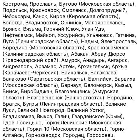
Кострома, Ярославль, Бутово (Московская область),
Подольск, Красноярск, Смоленск, Долгопрудный,
Чебоксары, Канск, Киров (Кировская область),
Вологда, Владивосток, Обнинск, Малоярославец,
Брянск, Вязьма, Горячий Ключ, Улан-Удэ,
Нефтекамск, Майкоп, Уссурийск, Ульяновск, Гатчина,
Луга (Ленинградская область), Надым, Электросталь,
Бородино (Московская область), Краснознаменск
(Калиниградская область), Абакан, Абрау-Дюрсо
(Краснодарский край), Амурск, Анадырь, Ангарск,
Андреаполь, Арзамас, Артём, Архангельск, Архыз
(Карачаево-Черкесия), Байкальск, Балаклава,
Балаково (Саратовская область), Балтийск, Барвиха
(Московская область), Барнаул, Беломорск, Кызыл,
Бийск, Биробиджан, Благовещенск (Амурская
область), Благовещенск (Башкортостан), Бородино,
Братск, Бугры (Ленинградская область), Великие
Луки, Великий Новгород, Великий Устюг,
Владикавказ, Выкса, Галич, Гвардейское (Крым),
Гдов, Голицыно, Горки Ленинские (Московская
область), Горки-10 (Московская область), Горно-
Алтайск, Горнозаводск, Городец, Гороховец,