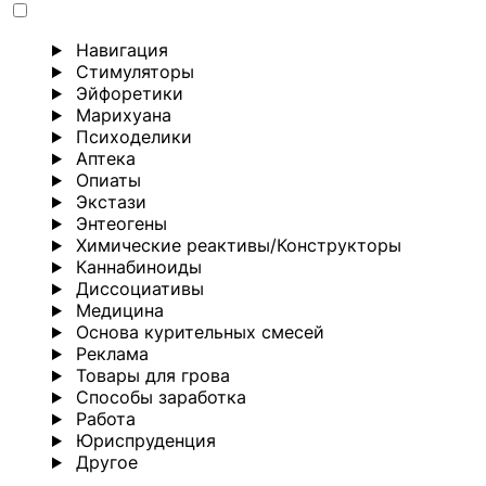
Навигация
Стимуляторы
Эйфоретики
Марихуана
Психоделики
Аптека
Опиаты
Экстази
Энтеогены
Химические реактивы/Конструкторы
Каннабиноиды
Диссоциативы
Медицина
Основа курительных смесей
Реклама
Товары для грова
Способы заработка
Работа
Юриспруденция
Другoе