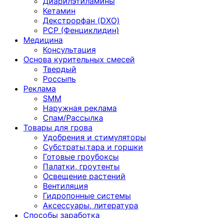
Диарилэтиламины
Кетамин
Декстрорфан (DXO)
PCP (Фенциклидин)
Медицина
Консультация
Основа курительных смесей
Твердый
Россыпь
Реклама
SMM
Наружная реклама
Спам/Рассылка
Товары для грова
Удобрения и стимуляторы
Субстраты,тара и горшки
Готовые гроубоксы
Палатки, гроутенты
Освещение растений
Вентиляция
Гидропонные системы
Аксессуары, литература
Способы заработка