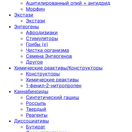
Ацитилированный опий + ангидрид
Морфин
Экстази
Экстази
Энтеогены
Афродизиаки
Стимуляторы
Грибы (х)
Чистка организма
Семена Энтеогенов
Другое
Химические реактивы/Конструкторы
Конструкторы
Химические реактивы
1-фенил-2-нитропропен
Каннабиноиды
Синтетический гашиш
Россыпь
Твердый
Реагенты
Диссоциативы
Бутират