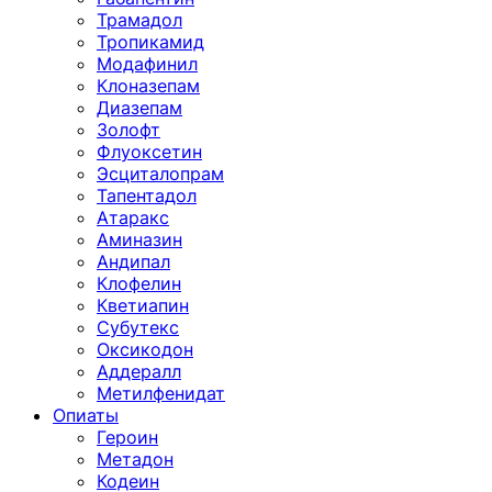
Трамадол
Тропикамид
Модафинил
Клоназепам
Диазепам
Золофт
Флуоксетин
Эсциталопрам
Тапентадол
Атаракс
Аминазин
Андипал
Клофелин
Кветиапин
Субутекс
Оксикодон
Аддералл
Метилфенидат
Опиаты
Героин
Метадон
Кодеин