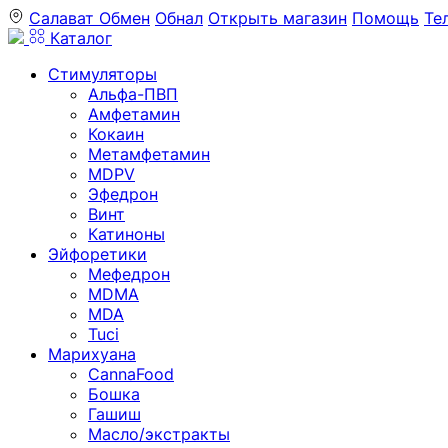
Салават
Обмен
Обнал
Открыть магазин
Помощь
Те
Каталог
Стимуляторы
Альфа-ПВП
Амфетамин
Кокаин
Метамфетамин
MDPV
Эфедрон
Винт
Катиноны
Эйфоретики
Мефедрон
MDMA
MDA
Tuci
Марихуана
CannaFood
Бошка
Гашиш
Масло/экстракты