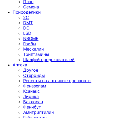
План
Семена
Психоделики
2C
DMT
DO
LSD
NBOME
Грибы
Мескалин
Триптамины
Шалфей предсказателей
Аптека
Другое
Стероиды
Рецепты на аптечные препараты
Феназепам
Ксанакс
Лирика
Баклосан
Фенибут
Амитриптилин
Габапентин