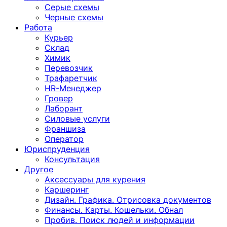
Серые схемы
Черные схемы
Работа
Курьер
Склад
Химик
Перевозчик
Трафаретчик
HR-Менеджер
Гровер
Лаборант
Силовые услуги
Франшиза
Оператор
Юриспруденция
Консультация
Другoе
Аксессуары для курения
Каршеринг
Дизайн. Графика. Отрисовка документов
Финансы. Карты. Кошельки. Обнал
Пробив. Поиск людей и информации