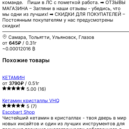
команде. Пиши в ЛС с пометкой работа. ➡ ОТЗЫВЫ
МАГАЗИНА – Загляни в наши отзывы - убедись, что
мы одни из лучших! ➡ СКИДКИ ДЛЯ ПОКУПАТЕЛЕЙ –
Постоянным покупателям у нас предусмотрены
скидки!
―――――――――――――――――――――――――――
Самара, Тольятти, Ульяновск, Глазов
от
645₽
/ 0.31г
~0.00012016 ₿
Похожие товары
КЕТАМИН
от
3790₽
/ 0.51г
5.00
(16)
Кетамин кристаллы VHQ
5
(7)
Escobart Shop
Чистейший кетамин в кристаллах - твоя дверь в мир
новых инсайтов и один из лучших инструментов для