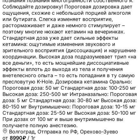
познания познания многогранности собственного я.
Соблюдайте дозировку! Пороговая дозировка дает
ощущения, схожие с небольшой порцией алкоголя
или бутирата. Слегка изменяет восприятие,
растормаживает и даже немного стимулирует –
поэтому многие нюхают кетамин на вечеринках.
Стандартная доза уже дает сильные эффекты
кетамина: ощутимые изменения звукового и
зрительного восприятия (диссоциация) и нарушение
координации. Высокая доза подразумевает трип «на
все деньги», то есть мощнейшие диссоциативные
эффекты вплоть до выхода из тела и получения
внетелесного опыта – то есть попадания в ту самую
пресловутую K-Hole. Дозировка кетамина Орально:
Пороговая доза: 50 мг Стандартная доза: 100-250 мг
Высокая доза: 250-500 мг Интраназально: Пороговая
доза: 5 мг Стандартная доза: 30-80 мг Высокая доза:
80-150 мг Внутримышечно: Пороговая доза: 10-15 мг
Стандартная доза: 25-50 мг Высокая доза: 50-100 мг
При дозах от 100 мг и выше внутримышечно вы
получаете полную анестезию.
Волгоград, Отправка по РФ, Орехово-Зуево
от
8990₽
/ 1г