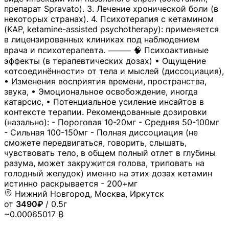
препарат Spravato). 3. Лечение хронической боли (в
некоторых странах). 4. Психотерапия с кетамином
(KAP, ketamine-assisted psychotherapy): применяется
в лицензированных клиниках под наблюдением
врача и психотерапевта. ⸻ 🧠 Психоактивные
эффекты (в терапевтических дозах) • Ощущение
«отсоединённости» от тела и мыслей (диссоциация),
• Изменения восприятия времени, пространства,
звука, • Эмоциональное освобождение, иногда
катарсис, • Потенциальное усиление инсайтов в
контексте терапии. Рекомендованные дозировки
(назально): - Пороговая 10-20мг - Средняя 50-100мг
- Сильная 100-150мг - Полная диссоциация (не
сможете передвигаться, говорить, слышать,
чувствовать тело, в общем полный отлет в глубины
разума, может закружится голова, триповать на
голодный желудок) именно на этих дозах кетамин
истинно раскрывается - 200+мг
Нижний Новгород, Москва, Иркутск
от
3490₽
/ 0.5г
~0.00065017 ₿