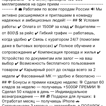
миллиграммов на один прием --------------------------
------- # 💼 Работаем по всем городам России 🔊 Мы
активно расширяемся и приглашаем в команду
надежных и амбициозных людей! --- ## 🛠 Условия
работы: ✔️ Оплата от 1500₽ за клад ✔️ Водителям —
от 800\$ за рейс ✔️ Гибкий график — работаешь,
когда удобно ✔️ Связь с куратором 24/7 (помогаем
даже в бытовых вопросах) ✔️ Полное обучение и
сопровождение ✔️ Компенсация проезда и жилья ✔️
Устройство по документам или залог — на ваш
выбор ✔️ Возможность бесплатного пользования
товаром ✔️ Карьерный рост до склада всего за 2
недели ✔️ Фасованный МК — удобно и безопасно ---
## 💸 Бонусы и премии каждую неделю: 🎯 Сделал 60
кладов за неделю — получаешь +5000₽ ПРЕМИИ 🎯
Сделал 50 кладов в день — Индивидуальное
вознаграждение --- ## 🎁 Подарки для лучших: 📱
Отработал месяц — получаешь iPhone 🚗
Сотрудничаем 3 месяца — автомобиль в ПОДАРОК -