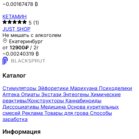
~0.00167478 ₿
КЕТАМИН
5
(1)
JUST SHOP
Не мешать с алкоголем
Екатеринбург
от
12900₽
/ 2г
~0.00240319 ₿
Каталог
Стимуляторы
Эйфоретики
Марихуана
Психоделики
Аптека
Опиаты
Экстази
Энтеогены
Химические
реактивы/Конструкторы
Каннабиноиды
Диссоциативы
Медицина
Основа курительных
смесей
Реклама
Товары для грова
Способы
заработка
Информация