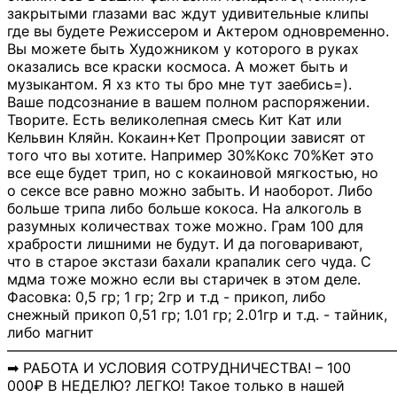
закрытыми глазами вас ждут удивительные клипы
где вы будете Режиссером и Актером одновременно.
Вы можете быть Художником у которого в руках
оказались все краски космоса. А может быть и
музыкантом. Я хз кто ты бро мне тут заебись=).
Ваше подсознание в вашем полном распоряжении.
Творите. Есть великолепная смесь Кит Кат или
Кельвин Кляйн. Кокаин+Кет Пропроции зависят от
того что вы хотите. Например 30%Кокс 70%Кет это
все еще будет трип, но с кокаиновой мягкостью, но
о сексе все равно можно забыть. И наоборот. Либо
больше трипа либо больше кокоса. На алкоголь в
разумных количествах тоже можно. Грам 100 для
храбрости лишними не будут. И да поговаривают,
что в старое экстази бахали крапалик сего чуда. С
мдма тоже можно если вы старичек в этом деле.
Фасовка: 0,5 гр; 1 гр; 2гр и т.д - прикоп, либо
снежный прикоп 0,51 гр; 1.01 гр; 2.01гр и т.д. - тайник,
либо магнит
―――――――――――――――――――――――――――
➡ РАБОТА И УСЛОВИЯ СОТРУДНИЧЕСТВА! – 100
000₽ В НЕДЕЛЮ? ЛЕГКО! Такое только в нашей