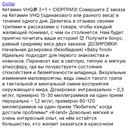
Dollar
Кетамин VHQ🎁 2+1 = СЮРПРИЗ! Совершите 2 заказа
на Кетамин VHQ (одинакового или разного веса) в
течение одного дня. Делитесь в отзывах своими
трипами и рассказами о товаре, чтобы каждый
желающий понимал, с чем он столкнется. Нам будет
приятно почитать ваши истории! 😊 Получите бонус,
равный среднему весу двух заказов. ДОЗИРОВКИ:
Начальная дозировка (безобидная) «Baby food»
Идеально подходит для первого знакомства и
новичков. Перенесет вас в светлую, теплую и мягкую
атмосферу, где вы почувствуете состояние
спокойствия и безмятежности младенца. Визуальные
изменения маловероятны, ведь смысл такого трипа
в тактильной и ментальной смене восприятия
окружающего мира. Дозировки: интраназально – 0,3
мг/кг, примерно 15-30 миллиграммов на один прием
перорально – 1,2 мг/кг, примерно 60-120
миллиграммов на один прием "Любитель" когда
достали проблемы* «K-land» Довольно мягкий и
очень интересный опыт, на нём остаётся
большиство, кто желает оказаться в красочном