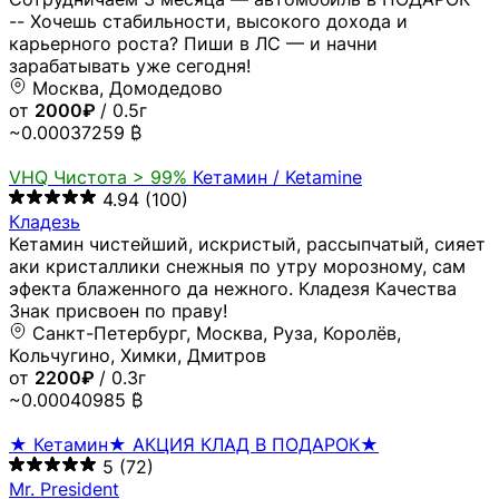
-- Хочешь стабильности, высокого дохода и
карьерного роста? Пиши в ЛС — и начни
зарабатывать уже сегодня!
Москва, Домодедово
от
2000₽
/ 0.5г
~0.00037259 ₿
VHQ
Чистота > 99%
Кетамин / Ketamine
4.94
(100)
Кладезь
Кетамин чистейший, искристый, рассыпчатый, сияет
аки кристаллики снежныя по утру морозному, сам
эфекта блаженного да нежного. Кладезя Качества
Знак присвоен по праву!
Санкт-Петербург, Москва, Руза, Королёв,
Кольчугино, Химки, Дмитров
от
2200₽
/ 0.3г
~0.00040985 ₿
★ Кетамин★ АКЦИЯ КЛАД В ПОДАРОК★
5
(72)
Mr. President