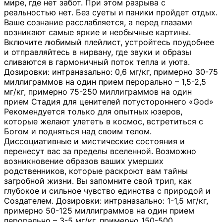
мире, где нет забот. При этом разрыва с
реальностью нет. Без суеты и паники пройдет отдых.
Ваше сознание расслабляется, а перед глазами
возникают самые яркие и необычные картины.
Включите любимый плейлист, устройтесь поудобнее
и отправляйтесь в нирвану, где звуки и образы
сливаются в гармоничный поток тепла и уюта.
Дозировки: интраназально: 0,6 мг/кг, примерно 30-75
миллиграммов на один прием перорально – 1,5-2,5
мг/кг, примерно 75-250 миллиграммов на один
прием Стадия для ценителей потустороннего «God»
Рекомендуется только для опытных юзеров,
которые желают улететь в космос, встретиться с
Богом и подняться над своим телом.
Диссоциативные и мистические состояния и
перенесут вас за пределы вселенной. Возможно
возникновение образов ваших умерших
родственников, которые раскроют вам тайны
загробной жизни. Вы запомните свой трип, как
глубокое и сильное чувство единства с природой и
Создателем. Дозировки: интраназально: 1-1,5 мг/кг,
примерно 50-125 миллиграммов на один прием
перорально – 3-5 мг/кг, примерно 150-500