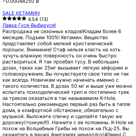
~0.00048250 ₿
SALE КЕТАМИН
4.54
(13)
Лавка Гуся-Выбируся!
Распродажа не сезонных кладов!Кладам более 6
месяцев. Подъем 100%! Кетамин. Вещество
представляет собой мелкий кристалический
порошок. Внимание! Стаф нельзя класть на хоть
чучуть влажную поверхность он очень быстро
раствориться. Я так проебал тусу. В небольших
дозах, таких как 25мг вызывает легкую эйфорию и
головокружение. Вы почувствуете свое тело не так
как всегда. Новичкам нужно начинать именно с
такого количества. В дозах 50 мг и выше уже можно
испытать психоделический трип и постепенно трек
за треком оказаться в так называемом К-Hole.
Настоятельно рекомендую первый раз быть в тепле
дома, в комфортной обстановке, обязательно с
музыкой. Выложите спичку и сделайте такую же
дорожку(тонкую!!!). Начните с ее половины. K-Hole не
похож на Волшебные Грибы не похож на Лсд-25. Вы
окажитесь в ваших фантазиях ненадолго(40мин).С