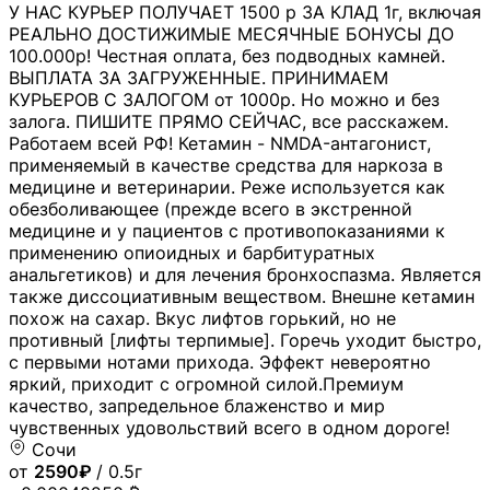
У НАС КУРЬЕР ПОЛУЧАЕТ 1500 р ЗА КЛАД 1г, включая
РЕАЛЬНО ДОСТИЖИМЫЕ МЕСЯЧНЫЕ БОНУСЫ ДО
100.000р! Честная оплата, без подводных камней.
ВЫПЛАТА ЗА ЗАГРУЖЕННЫЕ. ПРИНИМАЕМ
КУРЬЕРОВ С ЗАЛОГОМ от 1000р. Но можно и без
залога. ПИШИТЕ ПРЯМО СЕЙЧАС, все расскажем.
Работаем всей РФ! Кетамин - NMDA-антагонист,
применяемый в качестве средства для наркоза в
медицине и ветеринарии. Реже используется как
обезболивающее (прежде всего в экстренной
медицине и у пациентов с противопоказаниями к
применению опиоидных и барбитуратных
анальгетиков) и для лечения бронхоспазма. Является
также диссоциативным веществом. Внешне кетамин
похож на сахар. Вкус лифтов горький, но не
противный [лифты терпимые]. Горечь уходит быстро,
с первыми нотами прихода. Эффект невероятно
яркий, приходит с огромной силой.Премиум
качество, запредельное блаженство и мир
чувственных удовольствий всего в одном дороге!
Сочи
от
2590₽
/ 0.5г