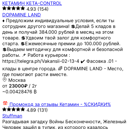
КЕТАМИН KETA-CONTROL
4.93
(154)
DOPAMINE LAND
♦️ Предложим индивидуальные условия, если ты
сотрудник другого магазина! 💲Делай 5 кладов в
день и получай 384.000 рублей в месяц на этом
товаре. 💲Удвоим твой залог для комфортного
старта. 💲Ежемесячные премии до 100.000 рублей.
💲Выдаем методичку для комфортной и безопасной
работы. 📌 Работа курьером :
https://telegra.ph/Vakansii-02-13-4 ✔️ Фасовка .01 -
клады в центре города. 🌈 DOPAMINE LAND - Место,
где помогают расти вместе.
Москва
от
23000₽
/ 2г
~0.00428476 ₿
Промокод за отзывы
Кетамин - %СКИДКИ%
4.89
(131)
Stuffman
Разгадывая загадку Войны Бесконечности, Железный
Человек зашёл в тупик, из которого казалось