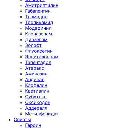
Амитриптилин
Габапентин
Трамадол
Тропикамид
Модафинил
Клоназепам
Диазепам
Золофт
Флуоксетин
Эсциталопрам
Тапентадол
Атаракс
Аминазин
Андипал
Клофелин
Кветиапин
Субутекс
Оксикодон
Аддералл
Метилфенидат
Опиаты
Героин