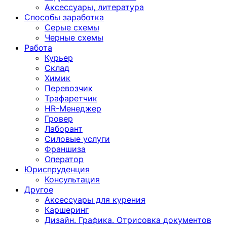
Аксессуары, литература
Способы заработка
Серые схемы
Черные схемы
Работа
Курьер
Склад
Химик
Перевозчик
Трафаретчик
HR-Менеджер
Гровер
Лаборант
Силовые услуги
Франшиза
Оператор
Юриспруденция
Консультация
Другoе
Аксессуары для курения
Каршеринг
Дизайн. Графика. Отрисовка документов