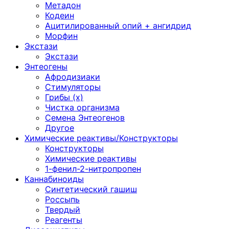
Метадон
Кодеин
Ацитилированный опий + ангидрид
Морфин
Экстази
Экстази
Энтеогены
Афродизиаки
Стимуляторы
Грибы (х)
Чистка организма
Семена Энтеогенов
Другое
Химические реактивы/Конструкторы
Конструкторы
Химические реактивы
1-фенил-2-нитропропен
Каннабиноиды
Синтетический гашиш
Россыпь
Твердый
Реагенты