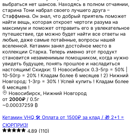
выбраться нет шансов. Находясь в полном отчаянии,
старина Тони набрал своего лучшего друга –
Стаффмена. Он знал, что добрый приятель поможет
найти вещь, которая откроет чертоги разума на
максимум и поможет отправить его в увлекательное
путешествие, где можно будет найти все ответы на
любые, даже самые потаённые, вопросы нашей
вселенной. Кетамин занял достойное место в
коллекции Старка. Теперь именно этот продукт
становится незаменимым помощником, когда нужно
увидеть будущее, понять прошлое и насладиться
настоящим! Скидки: 1) Новосибирск 0.3-5гр = 50% |
10-50гр = 20% ! Кладам более 6 месяцев ! 2) Нижний
Новгород: 1-3гр = 30% ! Успей купить ! Кладам более
6 месяцев !
Новосибирск, Нижний Новгород
от
2000₽
/ 0.5г
~0.00037259 ₿
Кетамин VHQ 🛠 Оплата от 1500₽ за клад / 🎁 2+1 =
СЮРПРИЗ!
4.89
(110)