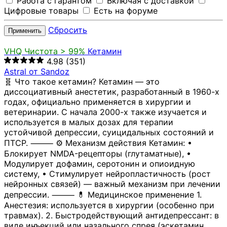
Работа с гарантом
Включая с доставкой
Цифровые товары
Есть на форуме
Сбросить
Применить
VHQ
Чистота > 99%
Кетамин
4.98
(351)
Astral от Sandoz
🧬 Что такое кетамин? Кетамин — это
диссоциативный анестетик, разработанный в 1960-х
годах, официально применяется в хирургии и
ветеринарии. С начала 2000-х также изучается и
используется в малых дозах для терапии
устойчивой депрессии, суицидальных состояний и
ПТСР. ⸻ ⚙️ Механизм действия Кетамин: •
Блокирует NMDA-рецепторы (глутаматные), •
Модулирует дофамин, серотонин и опиоидную
систему, • Стимулирует нейропластичность (рост
нейронных связей) — важный механизм при лечении
депрессии. ⸻ 💊 Медицинское применение 1.
Анестезия: используется в хирургии (особенно при
травмах). 2. Быстродействующий антидепрессант: в
виде инъекций или назального спрея (эскетамин,