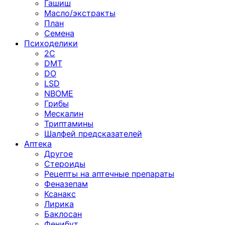
Гашиш
Масло/экстракты
План
Семена
Психоделики
2C
DMT
DO
LSD
NBOME
Грибы
Мескалин
Триптамины
Шалфей предсказателей
Аптека
Другое
Стероиды
Рецепты на аптечные препараты
Феназепам
Ксанакс
Лирика
Баклосан
Фенибут