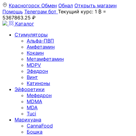
Красногорск
Обмен
Обнал
Открыть магазин
Помощь
Телеграм бот
Текущий курс: 1 ₿ =
5367863.25 ₽
Каталог
Стимуляторы
Альфа-ПВП
Амфетамин
Кокаин
Метамфетамин
MDPV
Эфедрон
Винт
Катиноны
Эйфоретики
Мефедрон
MDMA
MDA
Tuci
Марихуана
CannaFood
Бошка