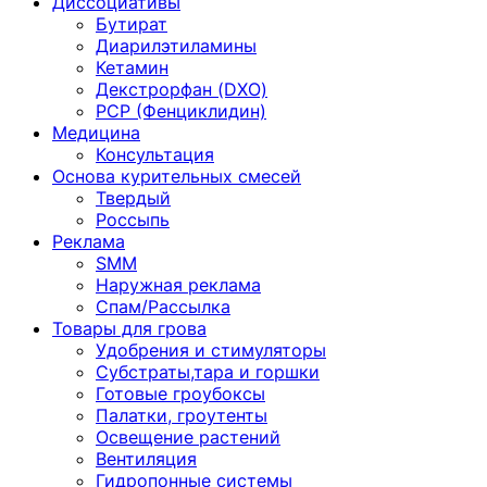
Диссоциативы
Бутират
Диарилэтиламины
Кетамин
Декстрорфан (DXO)
PCP (Фенциклидин)
Медицина
Консультация
Основа курительных смесей
Твердый
Россыпь
Реклама
SMM
Наружная реклама
Спам/Рассылка
Товары для грова
Удобрения и стимуляторы
Субстраты,тара и горшки
Готовые гроубоксы
Палатки, гроутенты
Освещение растений
Вентиляция
Гидропонные системы