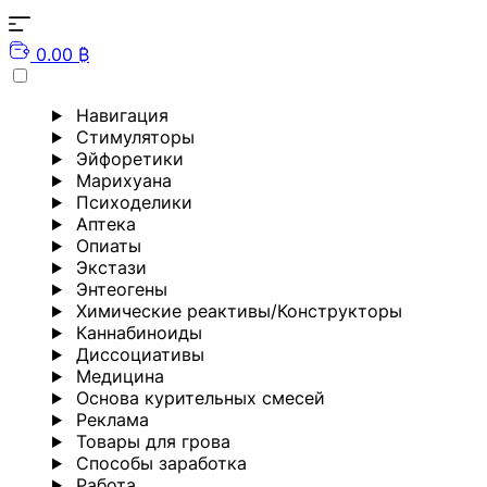
0.00 ₿
Навигация
Стимуляторы
Эйфоретики
Марихуана
Психоделики
Аптека
Опиаты
Экстази
Энтеогены
Химические реактивы/Конструкторы
Каннабиноиды
Диссоциативы
Медицина
Основа курительных смесей
Реклама
Товары для грова
Способы заработка
Работа