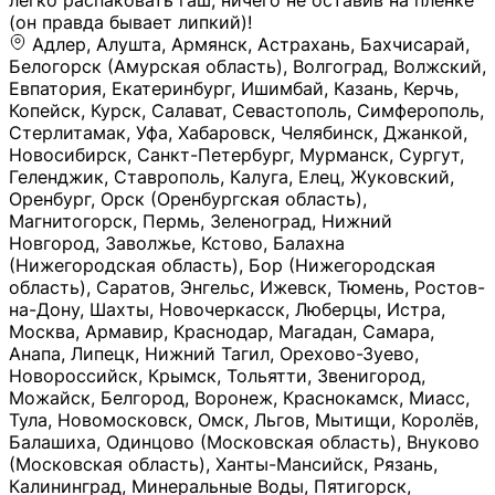
легко распаковать гаш, ничего не оставив на плёнке
(он правда бывает липкий)!
Адлер, Алушта, Армянск, Астрахань, Бахчисарай,
Белогорск (Амурская область), Волгоград, Волжский,
Евпатория, Екатеринбург, Ишимбай, Казань, Керчь,
Копейск, Курск, Салават, Севастополь, Симферополь,
Стерлитамак, Уфа, Хабаровск, Челябинск, Джанкой,
Новосибирск, Санкт-Петербург, Мурманск, Сургут,
Геленджик, Ставрополь, Калуга, Елец, Жуковский,
Оренбург, Орск (Оренбургская область),
Магнитогорск, Пермь, Зеленоград, Нижний
Новгород, Заволжье, Кстово, Балахна
(Нижегородская область), Бор (Нижегородская
область), Саратов, Энгельс, Ижевск, Тюмень, Ростов-
на-Дону, Шахты, Новочеркасск, Люберцы, Истра,
Москва, Армавир, Краснодар, Магадан, Самара,
Анапа, Липецк, Нижний Тагил, Орехово-Зуево,
Новороссийск, Крымск, Тольятти, Звенигород,
Можайск, Белгород, Воронеж, Краснокамск, Миасс,
Тула, Новомосковск, Омск, Льгов, Мытищи, Королёв,
Балашиха, Одинцово (Московская область), Внуково
(Московская область), Ханты-Мансийск, Рязань,
Калининград, Минеральные Воды, Пятигорск,