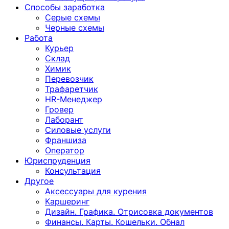
Способы заработка
Серые схемы
Черные схемы
Работа
Курьер
Склад
Химик
Перевозчик
Трафаретчик
HR-Менеджер
Гровер
Лаборант
Силовые услуги
Франшиза
Оператор
Юриспруденция
Консультация
Другoе
Аксессуары для курения
Каршеринг
Дизайн. Графика. Отрисовка документов
Финансы. Карты. Кошельки. Обнал