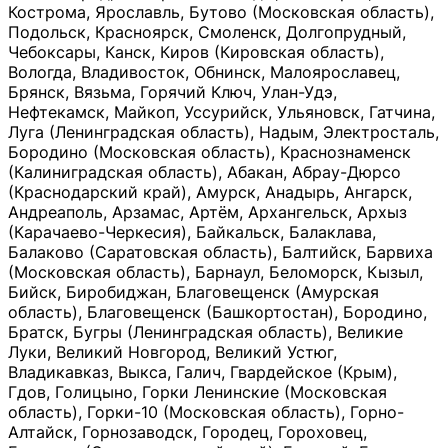
Кострома, Ярославль, Бутово (Московская область),
Подольск, Красноярск, Смоленск, Долгопрудный,
Чебоксары, Канск, Киров (Кировская область),
Вологда, Владивосток, Обнинск, Малоярославец,
Брянск, Вязьма, Горячий Ключ, Улан-Удэ,
Нефтекамск, Майкоп, Уссурийск, Ульяновск, Гатчина,
Луга (Ленинградская область), Надым, Электросталь,
Бородино (Московская область), Краснознаменск
(Калиниградская область), Абакан, Абрау-Дюрсо
(Краснодарский край), Амурск, Анадырь, Ангарск,
Андреаполь, Арзамас, Артём, Архангельск, Архыз
(Карачаево-Черкесия), Байкальск, Балаклава,
Балаково (Саратовская область), Балтийск, Барвиха
(Московская область), Барнаул, Беломорск, Кызыл,
Бийск, Биробиджан, Благовещенск (Амурская
область), Благовещенск (Башкортостан), Бородино,
Братск, Бугры (Ленинградская область), Великие
Луки, Великий Новгород, Великий Устюг,
Владикавказ, Выкса, Галич, Гвардейское (Крым),
Гдов, Голицыно, Горки Ленинские (Московская
область), Горки-10 (Московская область), Горно-
Алтайск, Горнозаводск, Городец, Гороховец,