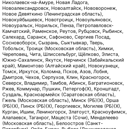
Николаевск-на-Амуре, Новая Ладога,
Новоалександровск, Новоалтайск, Нововоронеж,
Новое Девяткино (Ленинградская область),
Новокуйбышевск, Новотроицк, Новоульяновск,
Новоуральск, Норильск, Пенза, Петропавловск-
Камчатский, Раменское, Реутов, Рубцовск, Рыбинск,
Салехард, Саранск, Сафоново, Сергиев Посад,
Сосновоборск, Сызрань, Сыктывкар, Тверь,
Тобольск, Троицк (Московская область), Химки,
Череповец, Чита, Шлиссельбург, Щёлково, Элиста,
Южно-Сахалинск, Якутск, Нерчинск (Забайкальский
край), Мамонтово (Алтайский край), Новокузнецк,
Томск, Иркутск, Коломна, Псков, Азов, Лобня,
Дмитров, Чехов, Серпухов, Клин, Красногорск,
Северск, Владимир, Тамбов, Абинск, Багратионовск,
Ржев, Коммунар, Пушкин, Петергоф(Х), Кронштадт,
Суздаль, Красноармейск (Саратовская область),
Гжель (Московская область), Минск (РБ)(Х), Орша
(РБ)(Х), Пинск (РБ)(Х), Георгиевск, Могилев (РБ)(Х),
Курган, Ишим, Лениногорск, Златоуст, Красноуфимск,
Алапаевск, Таганрог, Мацеста (Сочи), Менделеево
(Московская область), Белоостров (Санкт-