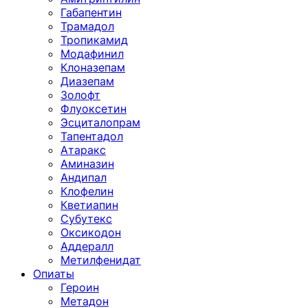
Габапентин
Трамадол
Тропикамид
Модафинил
Клоназепам
Диазепам
Золофт
Флуоксетин
Эсциталопрам
Тапентадол
Атаракс
Аминазин
Андипал
Клофелин
Кветиапин
Субутекс
Оксикодон
Аддералл
Метилфенидат
Опиаты
Героин
Метадон