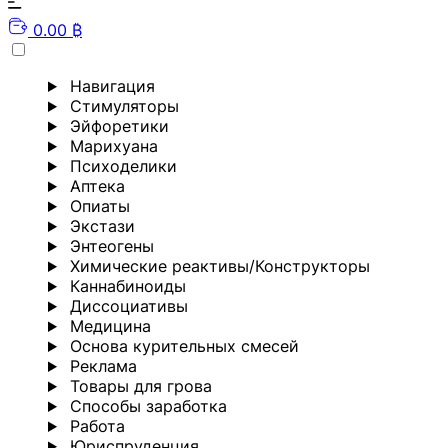
0.00 ₿
Навигация
Стимуляторы
Эйфоретики
Марихуана
Психоделики
Аптека
Опиаты
Экстази
Энтеогены
Химические реактивы/Конструкторы
Каннабиноиды
Диссоциативы
Медицина
Основа курительных смесей
Реклама
Товары для грова
Способы заработка
Работа
Юриспруденция