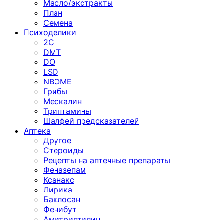
Масло/экстракты
План
Семена
Психоделики
2C
DMT
DO
LSD
NBOME
Грибы
Мескалин
Триптамины
Шалфей предсказателей
Аптека
Другое
Стероиды
Рецепты на аптечные препараты
Феназепам
Ксанакс
Лирика
Баклосан
Фенибут
Амитриптилин