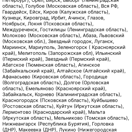
Петербург), Орёл, Бирск, Выборг (Ленинградская
область), Голубое (Московская область), Вся РФ,
Гвардейск, Ейск, Киров (Калужская область),
Кузнецк, Кировград, Ирбит, Ачинск, Глазов,
Ноябрьск, Локня (Псковская область),
Междуреченск, Гостилицы (Ленинградская область),
Молоково (Московская область), Абаза, Львовский
(Московская обл.), Звездный городок, Луганск,
Мариинск, Мариуполь, Зеленогорск ( Красноярский
край), Мелитополь (Запорожская обл), Ильинский
(Пермский край), Звездный (Пермский край),
Абатское (Тюменская область), Агинское
(Забайкальский край), Алтайское (Алтайский край),
Афанасьево (Кировская область), Городище
(Волгоградская область), Долгое (Орловская
область), Емельяново (Красноярский край),
Забайкальск, Корнево (Калининградская область),
Красногородск (Псковская область), Куйбышево
(Ростовская область), Куйтун (Иркутская область),
Лермонтово (Краснодарский край), Мальта
(Иркутская область), Мельниково (Томская область),
Нижнеангарск (Республика Бурятия), Горловка
(ДНР), Макеевка (ДНР), Лукино (Нижегородская