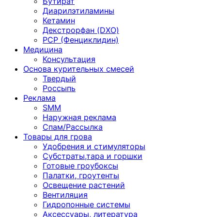
Бутират
Диарилэтиламины
Кетамин
Декстрорфан (DXO)
PCP (Фенциклидин)
Медицина
Консультация
Основа курительных смесей
Твердый
Россыпь
Реклама
SMM
Наружная реклама
Спам/Рассылка
Товары для грова
Удобрения и стимуляторы
Субстраты,тара и горшки
Готовые гроубоксы
Палатки, гроутенты
Освещение растений
Вентиляция
Гидропонные системы
Аксессуары, литература