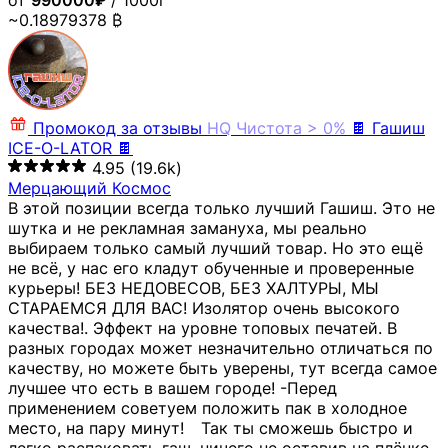
от
990000₽
/ 1000г
~0.18979378 ₿
Промокод за отзывы
HQ
Чистота > 0%
🍫 Гашиш
ICE-O-LATOR 🍫
4.95
(19.6k)
Мерцающий Космос
В этой позиции всегда только лучший Гашиш. Это не
шутка и не рекламная замануха, мы реально
выбираем только самый лучший товар. Но это ещё
не всё, у нас его кладут обученные и проверенные
курьеры! БЕЗ НЕДОВЕСОВ, БЕЗ ХАЛТУРЫ, МЫ
СТАРАЕМСЯ ДЛЯ ВАС! Изолятор очень высокого
качества!. Эффект на уровне топовых печатей. В
разных городах может незначительно отличаться по
качеству, но можете быть уверены, тут всегда самое
лучшее что есть в вашем городе! -Перед
применением советуем положить пак в холодное
место, на пару минут!⠀ Так ты сможешь быстро и