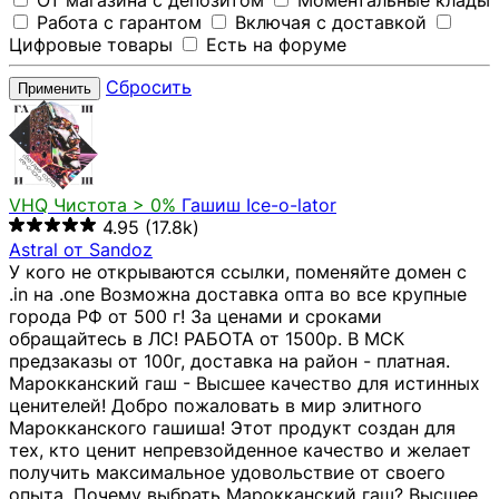
От магазина с депозитом
Моментальные клады
Работа с гарантом
Включая с доставкой
Цифровые товары
Есть на форуме
Сбросить
Применить
VHQ
Чистота > 0%
Гашиш Ice-o-lator
4.95
(17.8k)
Astral от Sandoz
У кого не открываются ссылки, поменяйте домен с
.in на .one Возможна доставка опта во все крупные
города РФ от 500 г! За ценами и сроками
обращайтесь в ЛС! РАБОТА от 1500р. В МСК
предзаказы от 100г, доставка на район - платная.
Марокканский гаш - Высшее качество для истинных
ценителей! Добро пожаловать в мир элитного
Марокканского гашиша! Этот продукт создан для
тех, кто ценит непревзойденное качество и желает
получить максимальное удовольствие от своего
опыта. Почему выбрать Марокканский гаш? Высшее