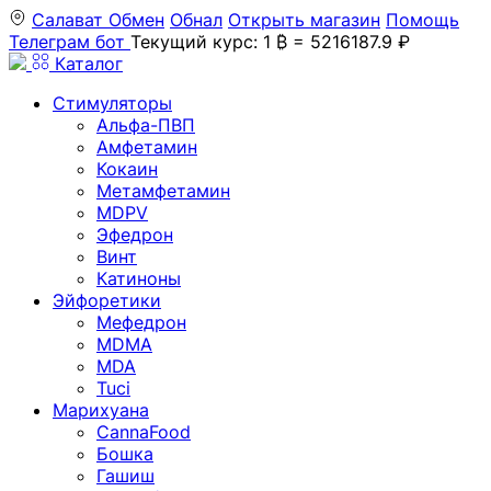
Салават
Обмен
Обнал
Открыть магазин
Помощь
Телеграм бот
Текущий курс: 1 ₿ = 5216187.9 ₽
Каталог
Стимуляторы
Альфа-ПВП
Амфетамин
Кокаин
Метамфетамин
MDPV
Эфедрон
Винт
Катиноны
Эйфоретики
Мефедрон
MDMA
MDA
Tuci
Марихуана
CannaFood
Бошка
Гашиш