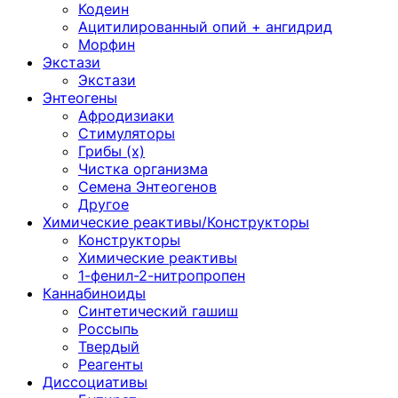
Кодеин
Ацитилированный опий + ангидрид
Морфин
Экстази
Экстази
Энтеогены
Афродизиаки
Стимуляторы
Грибы (х)
Чистка организма
Семена Энтеогенов
Другое
Химические реактивы/Конструкторы
Конструкторы
Химические реактивы
1-фенил-2-нитропропен
Каннабиноиды
Синтетический гашиш
Россыпь
Твердый
Реагенты
Диссоциативы