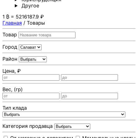
Другoе
1 ₿ = 5216187.9 ₽
Главная
/
Товары
Товар
Город
Район
Цена, ₽
Вес, (гр)
Тип клада
Категория продавца