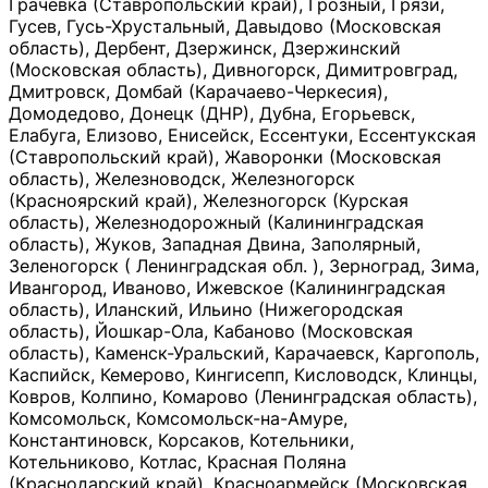
Грачевка (Ставропольский край), Грозный, Грязи,
Гусев, Гусь-Хрустальный, Давыдово (Московская
область), Дербент, Дзержинск, Дзержинский
(Московская область), Дивногорск, Димитровград,
Дмитровск, Домбай (Карачаево-Черкесия),
Домодедово, Донецк (ДНР), Дубна, Егорьевск,
Елабуга, Елизово, Енисейск, Ессентуки, Ессентукская
(Ставропольский край), Жаворонки (Московская
область), Железноводск, Железногорск
(Красноярский край), Железногорск (Курская
область), Железнодорожный (Калининградская
область), Жуков, Западная Двина, Заполярный,
Зеленогорск ( Ленинградская обл. ), Зерноград, Зима,
Ивангород, Иваново, Ижевское (Калининградская
область), Иланский, Ильино (Нижегородская
область), Йошкар-Ола, Кабаново (Московская
область), Каменск-Уральский, Карачаевск, Каргополь,
Каспийск, Кемерово, Кингисепп, Кисловодск, Клинцы,
Ковров, Колпино, Комарово (Ленинградская область),
Комсомольск, Комсомольск-на-Амуре,
Константиновск, Корсаков, Котельники,
Котельниково, Котлас, Красная Поляна
(Краснодарский край), Красноармейск (Московская