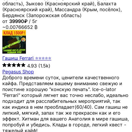
область), Зыково (Красноярский край), Балахта
(Красноярский край), Массандра (Крым, посёлок),
Бердянск (Запорожская область)
от
39990₽
/ 5г
~0.00766652 ₿
Гашиш Ferrari ⭐⭐⭐⭐⭐
4.93
(1.5k)
Pegasus Shop
Доброго времени суток, ценители качественного
кайфа. Представляем вашему вниманию свежую и
поистине хорошую "конскую печать". Ice-o-lator
"Ferrari" который лягнет вас точно неслабо, идеально
подходит для расслабительных мероприятий, так
как индика в нем преобладает(60/40). Сам гашиш не
липкий, мягкий, запах так же прекрасен как и его
эффект. Хитман для вашего Анатолия в мире гашиша,
попробуй и убедись. Клады в городе, легкий квест -
тяжелый кайф!