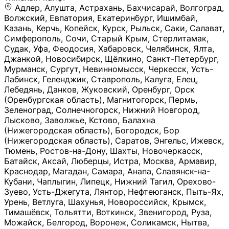
Адлер, Алушта, Астрахань, Бахчисарай, Волгоград, Волжский, Евпатория, Екатеринбург, Ишимбай, Казань, Керчь, Копейск, Курск, Рыльск, Саки, Салават, Симферополь, Сочи, Старый Крым, Стерлитамак, Судак, Уфа, Феодосия, Хабаровск, Челябинск, Ялта, Джанкой, Новосибирск, Щёлкино, Санкт-Петербург, Мурманск, Сургут, Невинномысск, Черкесск, Усть-Лабинск, Геленджик, Ставрополь, Калуга, Елец, Лебедянь, Данков, Жуковский, Оренбург, Орск (Оренбургская область), Магнитогорск, Пермь, Зеленоград, Солнечногорск, Нижний Новгород, Лысково, Заволжье, Кстово, Балахна (Нижегородская область), Богородск, Бор (Нижегородская область), Саратов, Энгельс, Ижевск, Тюмень, Ростов-на-Дону, Шахты, Новочеркасск, Батайск, Аксай, Люберцы, Истра, Москва, Армавир, Краснодар, Магадан, Самара, Анапа, Славянск-на-Кубани, Чаплыгин, Липецк, Нижний Тагил, Орехово-Зуево, Усть-Джегута, Лянтор, Нефтеюганск, Пыть-Ях, Урень, Ветлуга, Шахунья, Новороссийск, Крымск, Тимашёвск, Тольятти, Воткинск, Звенигород, Руза, Можайск, Белгород, Воронеж, Соликамск, Нытва, Лысьва (Пермский край), Чусовой, Кунгур, Краснокамск, Миасс, Губаха, Тула, Новомосковск, Донской, Омск, Льгов, Мытищи, Королёв, Ивантеевка, Балашиха, Семилуки, Кудымкар, Старый Оскол, Оса (Пермский край), Одинцово (Московская область), Ханты-Мансийск, Лабинск, Темрюк, Курганинск, Белореченск (Краснодарский край), Алупкa, Губкин, Рязань, Калининград, Усть-Илимск, Фрязино, Минеральные Воды, Пятигорск, Кострома, Ярославль, Коркино, Верхняя Пышма, Подольск, Красноярск, Смоленск, Долгопрудный, Чебоксары, Калачинск, Канск, Киров (Кировская область), Вологда, Рославль, Владивосток, Обнинск, Балабаново (Калужская область), Малоярославец, Брянск, Видное, Ярцево, Вязьма, Гагарин, Приволжск, Фурманов, Чайковский, Кинешма, Горячий Ключ, Улан-Удэ, Туймазы, Дюртюли, Альметьевск, Нефтекамск, Хадыженск, Апшеронск, Майкоп, Уссурийск, Ульяновск, Гатчина, Луга (Ленинградская область), Надым, Ногинск, Электросталь, Железнодорожный (Московская область), Бутурлиновка, Кириллов, Краснознаменск (Калиниградская область), Мышкин, Томмот, Холм, Абакан, Абдулино, Агидель, Агрыз, Адыгейск, Азнакаево, Алатырь, Алдан, Алейск, Александров, Александровск, Алексеевка (Белгородская обл.), Алексин, Амурск, Анадырь, Ангарск, Андреаполь, Анжеро-Судженск, Анива, Апатиты, Арамиль, Ардон, Арзамас, Аркадак, Арсеньев, Артём, Артёмовский, Архангельск, Асбест, Асино, Аткарск, Ахтубинск, Аша, Бабаево (Вологодская область), Бавлы (Республика Татарстан), Байкальск, Бакал, Баксан, Балаклава, Балаково (Саратовская область), Балашов (Саратовская область), Балтийск, Барабинск, Барнаул, Барыш (Ульяновская область), Бежецк, Белая Калитва (Ростовская область), Белебей, Белогорск (Крым), Белозерск, Белокуриха, Беломорск, Белоозёрский (Московская область), Белорецк (Республика Башкортостан), Кызыл, Белоярский (Ханты-Мансийский АО), Бердск, Березники (Пермский край), Берёзовский (Кемеровская область), Берёзовский (Свердловская область), Беслан, Бийск, Бикин, Билибино, Биробиджан, Благовещенск (Амурская область), Благовещенск (Башкортостан), Бобров, Богородицк, Боготол, Богучар, Бокситогорск (Ленинградская область), Бологое (Тверская область), Болхов, Большой Камень (Приморский край), Борисоглебск (Воронежская область), Боровичи (Новгородская область), Боровск, Бородино, Братск, Бронницы (Московская область), Бугульма (Республика Татарстан), Бугуруслан (Оренбургская область), Буинск, Буй, Буйнакск, Валдай, Валуйки, Велиж, Великие Луки, Великий Новгород, Великий Устюг, Вельск, Венёв, Верещагино, Верхнеуральск, Верхний Уфалей, Верхняя Салда, Верхняя Тура, Весьегонск, Вилючинск, Вихоревка, Вичуга, Владикавказ, Волгодонск, Волгореченск, Володарск, Волосово, Волчанск, Вольск, Воркута, Ворсма, Всеволожск (Ленинградская область), Вуктыл, Выкса, Высоковск, Высоцк, Вытегра, Вышний Волочёк, Вяземский, Вязники, Вятские Поляны, Нея, Шилка, Гаврилов Посад, Гаврилов-Ям, Гай, Галич, Гдов, Голицыно, Горно-Алтайск, Горнозаводск, Горняк, Городец, Гороховец, Гремячинск, Грозный, Грязи, Грязовец, Губкинский, Гуково, Гулькевичи, Гурьевск (Калининградская область), Гурьевск (Кемеровская область), Гусев, Гусь-Хрустальный, Давлеканово, Далматово, Дальнегорск, Дегтярск, Дедовск, Демидов, Дербент, Десногорск, Дзержинск, Дзержинский (Московская область), Дивногорск, Димитровград, Дмитровск, Дно, Добрянка, Долинск, Домодедово, Донецк (ДНР), Дорогобуж, Дрезна, Дубна, Дудинка, Духовщина, Дятьково, Егорьевск, Елабуга, Елизово, Ельня (Будет изменено название), Емва, Енисейск, Ермолино, Ершов, Ессентуки, Ефремов, Железноводск, Железногорск (Красноярский край), Железногорск (Курская область), Железногорск-Илимский, Жигулёвск, Жиздра, Жирновск, Жуков, Жуковка, Заводоуковск, Заволжск, Задонск, Заинск, Заозёрный, Заозёрск, Западная Двина, Заполярный, Зарайск, Заречный (Пензенская область), Заречный (Свердловская область), Заринск, Звенигово, Зверево, Зеленогорск ( Ленинградская обл. ), Зеленоградск, Зеленодольск, Зеленокумск, Зерноград, Зима, Змеиногорск, Зубцов, Ивангород, Иваново, Ивдель, Избербаш, Изобильный, Иланский, Инза, Инкерман, Инта, Ипатово, Искитим, Йошкар-Ола, Кадников, Калач, Калач-на-Дону, Калининск, Калтан, Калязин, Камбарка, Каменка (Пензенская область), Каменногорск (Ленинградская область), Каменск-Уральский, Каменск-Шахтинский, Камень-на-Оби, Камешково, Камышин, Канаш, Кандалакша, Карабаново, Карабаш, Карачаевск, Каргат, Каргополь, Карпинск, Карталы, Касимов, Касли, Каспийск, Катав-Ивановск, Катайск, Качканар, Кашин, Кашира, Кемерово, Кемь, Кизел, Кизилюрт, Кизляр, Кимовск, Кимры, Кингисепп, Кинель, Киреевск, Киренск, Киржач, Кириши, Кирово-Чепецк, Кировск (Ленинградская область), Кировск (Мурманская область), Кирсанов, Киселёвск, Кисловодск, Климовск, Клинцы, Княгинино, Ковдор, Ковров, Когалым, Козельск, Козьмодемьянск, Кола, Кологрив, Колпашево, Колпино, Кольчугино, Комсомольск, Комсомольск-на-Амуре, Конаково, Кондопога, Кондрово, Константиновск, Кораблино, Кореновск, Корсаков, Коряжма, Костерёво, Костомукша, Котельники, Котельниково, Котельнич, Котлас, Котовск, Кохма, Красноармейск (Московская область), Краснозаводск, Краснознаменск (Московская область), Краснокаменск, Краснослободск (Волгоградская область), Краснотурьинск, Красноуральск, Красный Сулин, Кремёнки, Кропоткин, Кубинка, Кувшиново (Тверская область), Кудрово, Кулебаки, Кумертау, Курлово, Куровское, Куртамыш, Курчатов, Куса, Кушва, Кыштым, Лабытнанги, Лагань, Лаишево (Республика Татарстан), Лакинск, Лангепас, Лахденпохья, Ленинск-Кузнецкий, Ленск (Республика Саха), Лермонтов (Ставропольский край), Лесозаводск (Приморский край), Лесосибирск, Ливны (Орловская область), Ликино-Дулёво, Липки (Тульская область), Лиски (Воронежская область), Лихославль, Лодейное Поле, Ломоносов (Санкт-Петербург), Лосино-Петровский, Лукоянов, Луховицы, Лыткарино, Любань (Ленинградская область), Любим, Людиново, Магас, Майский, Макаров, Малая Вишера, Малгобек, Мамадыш, Мамоново, Мантурово, Маркс, Махачкала, Мглин, Мегион, Медвежьегорск, Медногорск, Медынь, Меленки, Мелеуз, Менделеевск, Мещовск, Микунь, Миллерово, Минусинск, Миньяр, Мирный (Архангельская область), Мирный (Якутия), Михайловка (Город), Михайловск (Свердловская область), Михайловск (Ставропольский край), Могоча, Можга, Моздок, Мончегорск, Морозовск, Моршанск, Мосальск, Муравленко, Мурино, Муром, Мценск, Мыски, Набережные Челны, Навашино (Нижегородская область), Назарово (Красноярский край), Назрань, Нальчик, Наро-Фоминск, Нарткала, Нарьян-Мар, Находка, Невель (Псковская область), Невельск, Невьянск, Нелидово (Тверская область), Неман, Нерехта (Костромская область), Нерюнгри, Нестеров, Нефтегорск (Самарская область), Нефтекумск, Нижневартовск, Нижнекамск (Республика Татарстан), Нижнеудинск, Нижние Серги, Нижний Ломов, Нижняя Тура, Николаевск-на-Амуре, Никольск (Вологодская область), Никольск (Пензенская область), Новая Ладога, Новая Ляля, Новоалександровск, Новоалтайск, Нововоронеж, Новодвинск, Новозыбков, Новокубанск, Новокуйбышевск, Новомичуринск, Новопавловск, Новоржев, Новосокольники, Новотроицк, Новоульяновск, Новоуральск, Новохопёрск, Новочебоксарск, Новошахтинск, Новый Оскол, Новый Уренгой, Норильск, Нурлат, Нягань, Нязепетровск, Няндома, Облучье, Обоянь, Озёрск (Калининградская область), Озёрск (Челябинская область), Озёры, Октябрьск (Самарская область), Октябрьский (Башкортостан), Окуловка (Новгородская область), Оленегорск, Олонец, Онега, Опочка, Осинники, Осташков, Остров, Острогожск, Отрадный, Оха, Павлово, Павловск (Воронежская область), Павловск (Санкт-Петербург), Павловский Посад, Партизанск, Певек, Пенза, Первоуральск, Перевоз, Пересвет, Переславль-Залесский, Пестово (Новгородская область), Петрозаводск, Петропавловск-Камчатский, Печоры, Пикалёво, Пионерский, Питкяранта, Плавск, Плёс, Подпорожье, Покачи, Покров, Покровск, Полесск, Полысаево, Полярные Зори, Полярный, Поронайск, Порхов, Похвистнево, Почеп, Починок, Пошехонье, Правдинск, Приморск (Калининградская область), Приморско-Ахтарск, Приозерск, Прокопьевск, Протвино, Прохладный, Пугачёв, Пудож, Пустошка, Пушкино, Пущино, Пыталово, Радужный (Владимирская область), Радужный (Ханты-Мансийский АО), Райчихинск, Раменское, Рассказово, Ревда, Реж, Реутов, Родники, Россошь, Ростов (Ярославская обл.), Рошаль, Ртищево, Рубцовск, Рузаевка, Рыбинск, Рыбное, Ряжск, Салехард, Сальск, Саранск, Сарапул, Саров, Сасово, Сатка, Сафоново, Саяногорск, Саянск, Светлогорск, Светлоград, Светлый, Светогорск (Ленинградская область), Свободный, Себеж, Северобайкальск, Северодвинск, Североуральск, Сегежа, Семикаракорск, Сенгилей, Серафимович, Сергач, Сергиев Посад, Сердобск, Сертолово (Ленинградская область), Сестрорецк (Ленинградская область), Сибай, Скопин, Славгород, Сланцы, Слободской, Слюдянка, Собинка, Советск (Кировская область), Советск (Калининградская область), Советск (Тульская область), Советская Гавань, Советский (Ханты-Мансийский АО), Сокол (Вологодская область), Солигалич, Соль-Илецк, Сольцы, Сортавала, Сосенский, Сосновоборск, Сосновый Бор (Ленинградская область), Сосногорск, Спас-Клепики, Спасск-Рязанский, С