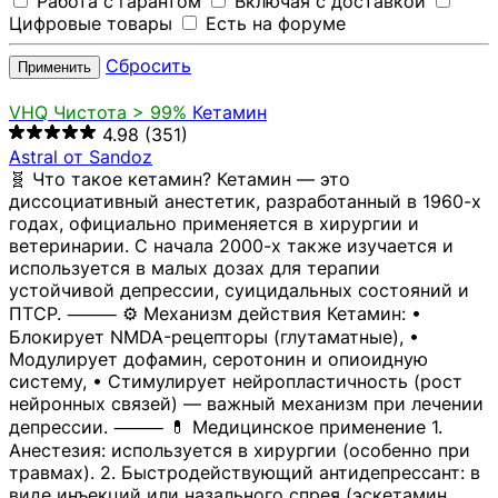
Работа с гарантом
Включая с доставкой
Цифровые товары
Есть на форуме
Сбросить
Применить
VHQ
Чистота > 99%
Кетамин
4.98
(351)
Astral от Sandoz
🧬 Что такое кетамин? Кетамин — это
диссоциативный анестетик, разработанный в 1960-х
годах, официально применяется в хирургии и
ветеринарии. С начала 2000-х также изучается и
используется в малых дозах для терапии
устойчивой депрессии, суицидальных состояний и
ПТСР. ⸻ ⚙️ Механизм действия Кетамин: •
Блокирует NMDA-рецепторы (глутаматные), •
Модулирует дофамин, серотонин и опиоидную
систему, • Стимулирует нейропластичность (рост
нейронных связей) — важный механизм при лечении
депрессии. ⸻ 💊 Медицинское применение 1.
Анестезия: используется в хирургии (особенно при
травмах). 2. Быстродействующий антидепрессант: в
виде инъекций или назального спрея (эскетамин,