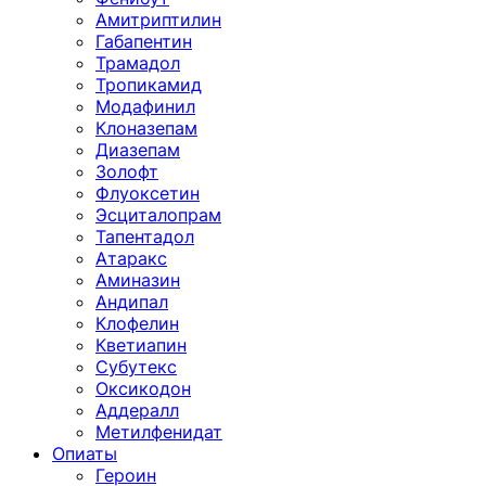
Амитриптилин
Габапентин
Трамадол
Тропикамид
Модафинил
Клоназепам
Диазепам
Золофт
Флуоксетин
Эсциталопрам
Тапентадол
Атаракс
Аминазин
Андипал
Клофелин
Кветиапин
Субутекс
Оксикодон
Аддералл
Метилфенидат
Опиаты
Героин