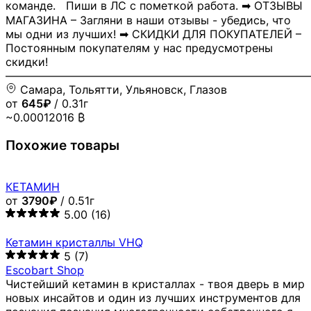
команде. Пиши в ЛС с пометкой работа. ➡ ОТЗЫВЫ
МАГАЗИНА – Загляни в наши отзывы - убедись, что
мы одни из лучших! ➡ СКИДКИ ДЛЯ ПОКУПАТЕЛЕЙ –
Постоянным покупателям у нас предусмотрены
скидки!
―――――――――――――――――――――――――――
Самара, Тольятти, Ульяновск, Глазов
от
645₽
/ 0.31г
~0.00012016 ₿
Похожие товары
КЕТАМИН
от
3790₽
/ 0.51г
5.00
(16)
Кетамин кристаллы VHQ
5
(7)
Escobart Shop
Чистейший кетамин в кристаллах - твоя дверь в мир
новых инсайтов и один из лучших инструментов для