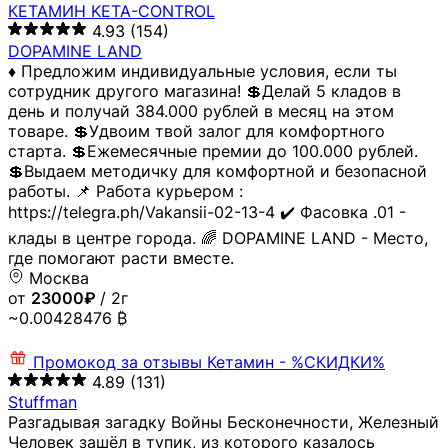
КЕТАМИН KETA-CONTROL
4.93
(154)
DOPAMINE LAND
♦️ Предложим индивидуальные условия, если ты
сотрудник другого магазина! 💲Делай 5 кладов в
день и получай 384.000 рублей в месяц на этом
товаре. 💲Удвоим твой залог для комфортного
старта. 💲Ежемесячные премии до 100.000 рублей.
💲Выдаем методичку для комфортной и безопасной
работы. 📌 Работа курьером :
https://telegra.ph/Vakansii-02-13-4 ✔️ Фасовка .01 -
клады в центре города. 🌈 DOPAMINE LAND - Место,
где помогают расти вместе.
Москва
от
23000₽
/ 2г
~0.00428476 ₿
Промокод за отзывы
Кетамин - %СКИДКИ%
4.89
(131)
Stuffman
Разгадывая загадку Войны Бесконечности, Железный
Человек зашёл в тупик, из которого казалось