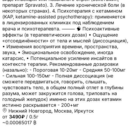
препарат Spravato). 3. Лечение хронической боли (в
некоторых странах). 4. Психотерапия с кетамином
(KAP, ketamine-assisted psychotherapy): применяется
в лицензированных клиниках под наблюдением
врача и психотерапевта. ⸻ 🧠 Психоактивные
эффекты (в терапевтических дозах) • Ощущение
«отсоединённости» от тела и мыслей (диссоциация),
• Изменения восприятия времени, пространства,
звука, • Эмоциональное освобождение, иногда
катарсис, • Потенциальное усиление инсайтов в
контексте терапии. Рекомендованные дозировки
(назально): - Пороговая 10-20мг - Средняя 50-100мг
- Сильная 100-150мг - Полная диссоциация (не
сможете передвигаться, говорить, слышать,
чувствовать тело, в общем полный отлет в глубины
разума, может закружится голова, триповать на
голодный желудок) именно на этих дозах кетамин
истинно раскрывается - 200+мг
Нижний Новгород, Москва, Иркутск
от
3490₽
/ 0.5г
~0.00065017 ₿