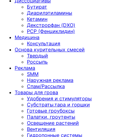
Диссоциативы
Бутират
Диарилэтиламины
Кетамин
Декстрорфан (DXO)
PCP (Фенциклидин)
Медицина
Консультация
Основа курительных смесей
Твердый
Россыпь
Реклама
SMM
Наружная реклама
Спам/Рассылка
Товары для грова
Удобрения и стимуляторы
Субстраты,тара и горшки
Готовые гроубоксы
Палатки, гроутенты
Освещение растений
Вентиляция
Гидропонные системы