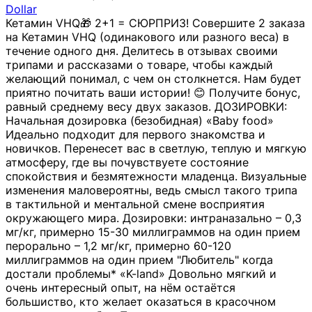
Dollar
Кетамин VHQ🎁 2+1 = СЮРПРИЗ! Совершите 2 заказа
на Кетамин VHQ (одинакового или разного веса) в
течение одного дня. Делитесь в отзывах своими
трипами и рассказами о товаре, чтобы каждый
желающий понимал, с чем он столкнется. Нам будет
приятно почитать ваши истории! 😊 Получите бонус,
равный среднему весу двух заказов. ДОЗИРОВКИ:
Начальная дозировка (безобидная) «Baby food»
Идеально подходит для первого знакомства и
новичков. Перенесет вас в светлую, теплую и мягкую
атмосферу, где вы почувствуете состояние
спокойствия и безмятежности младенца. Визуальные
изменения маловероятны, ведь смысл такого трипа
в тактильной и ментальной смене восприятия
окружающего мира. Дозировки: интраназально – 0,3
мг/кг, примерно 15-30 миллиграммов на один прием
перорально – 1,2 мг/кг, примерно 60-120
миллиграммов на один прием "Любитель" когда
достали проблемы* «K-land» Довольно мягкий и
очень интересный опыт, на нём остаётся
большиство, кто желает оказаться в красочном