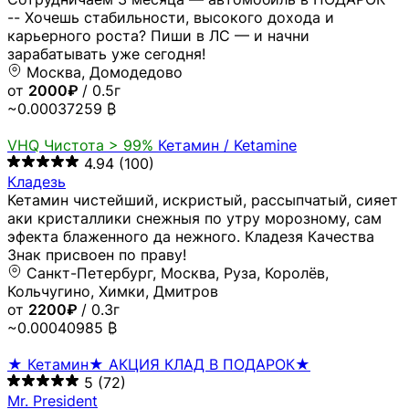
-- Хочешь стабильности, высокого дохода и
карьерного роста? Пиши в ЛС — и начни
зарабатывать уже сегодня!
Москва, Домодедово
от
2000₽
/ 0.5г
~0.00037259 ₿
VHQ
Чистота > 99%
Кетамин / Ketamine
4.94
(100)
Кладезь
Кетамин чистейший, искристый, рассыпчатый, сияет
аки кристаллики снежныя по утру морозному, сам
эфекта блаженного да нежного. Кладезя Качества
Знак присвоен по праву!
Санкт-Петербург, Москва, Руза, Королёв,
Кольчугино, Химки, Дмитров
от
2200₽
/ 0.3г
~0.00040985 ₿
★ Кетамин★ АКЦИЯ КЛАД В ПОДАРОК★
5
(72)
Mr. President