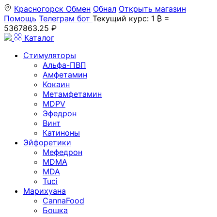
Красногорск
Обмен
Обнал
Открыть магазин
Помощь
Телеграм бот
Текущий курс: 1 ₿ =
5367863.25 ₽
Каталог
Стимуляторы
Альфа-ПВП
Амфетамин
Кокаин
Метамфетамин
MDPV
Эфедрон
Винт
Катиноны
Эйфоретики
Мефедрон
MDMA
MDA
Tuci
Марихуана
CannaFood
Бошка