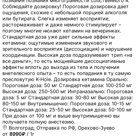
познания познания многогранности собственного я.
Соблюдайте дозировку! Пороговая дозировка дает
ощущения, схожие с небольшой порцией алкоголя
или бутирата. Слегка изменяет восприятие,
растормаживает и даже немного стимулирует –
поэтому многие нюхают кетамин на вечеринках.
Стандартная доза уже дает сильные эффекты
кетамина: ощутимые изменения звукового и
зрительного восприятия (диссоциация) и нарушение
координации. Высокая доза подразумевает трип «на
все деньги», то есть мощнейшие диссоциативные
эффекты вплоть до выхода из тела и получения
внетелесного опыта – то есть попадания в ту самую
пресловутую K-Hole. Дозировка кетамина Орально:
Пороговая доза: 50 мг Стандартная доза: 100-250 мг
Высокая доза: 250-500 мг Интраназально: Пороговая
доза: 5 мг Стандартная доза: 30-80 мг Высокая доза:
80-150 мг Внутримышечно: Пороговая доза: 10-15 мг
Стандартная доза: 25-50 мг Высокая доза: 50-100 мг
При дозах от 100 мг и выше внутримышечно вы
получаете полную анестезию.
Волгоград, Отправка по РФ, Орехово-Зуево
от
8990₽
/ 1г