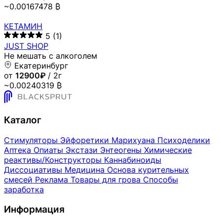
~0.00167478 ₿
КЕТАМИН
5
(1)
JUST SHOP
Не мешать с алкоголем
Екатеринбург
от
12900₽
/ 2г
~0.00240319 ₿
Каталог
Стимуляторы
Эйфоретики
Марихуана
Психоделики
Аптека
Опиаты
Экстази
Энтеогены
Химические
реактивы/Конструкторы
Каннабиноиды
Диссоциативы
Медицина
Основа курительных
смесей
Реклама
Товары для грова
Способы
заработка
Информация