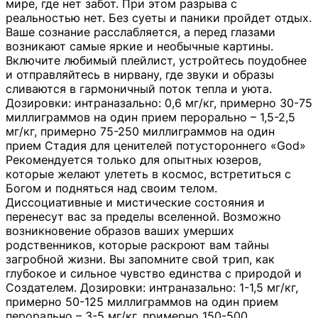
мире, где нет забот. При этом разрыва с
реальностью нет. Без суеты и паники пройдет отдых.
Ваше сознание расслабляется, а перед глазами
возникают самые яркие и необычные картины.
Включите любимый плейлист, устройтесь поудобнее
и отправляйтесь в нирвану, где звуки и образы
сливаются в гармоничный поток тепла и уюта.
Дозировки: интраназально: 0,6 мг/кг, примерно 30-75
миллиграммов на один прием перорально – 1,5-2,5
мг/кг, примерно 75-250 миллиграммов на один
прием Стадия для ценителей потустороннего «God»
Рекомендуется только для опытных юзеров,
которые желают улететь в космос, встретиться с
Богом и подняться над своим телом.
Диссоциативные и мистические состояния и
перенесут вас за пределы вселенной. Возможно
возникновение образов ваших умерших
родственников, которые раскроют вам тайны
загробной жизни. Вы запомните свой трип, как
глубокое и сильное чувство единства с природой и
Создателем. Дозировки: интраназально: 1-1,5 мг/кг,
примерно 50-125 миллиграммов на один прием
перорально – 3-5 мг/кг, примерно 150-500