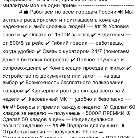
миллиграммов на один прием --------------------------
------- # 💼 Работаем по всем городам России 🔊 Мы
активно расширяемся и приглашаем в команду
надежных и амбициозных людей! --- ## 🛠 Условия
работы: ✔️ Оплата от 1500₽ за клад ✔️ Водителям —
от 800\$ за рейс ✔️ Гибкий график — работаешь,
когда удобно ✔️ Связь с куратором 24/7 (помогаем
даже в бытовых вопросах) ✔️ Полное обучение и
сопровождение ✔️ Компенсация проезда и жилья ✔️
Устройство по документам или залог — на ваш
выбор ✔️ Возможность бесплатного пользования
товаром ✔️ Карьерный рост до склада всего за 2
недели ✔️ Фасованный МК — удобно и безопасно ---
## 💸 Бонусы и премии каждую неделю: 🎯 Сделал 60
кладов за неделю — получаешь +5000₽ ПРЕМИИ 🎯
Сделал 50 кладов в день — Индивидуальное
вознаграждение --- ## 🎁 Подарки для лучших: 📱
Отработал месяц — получаешь iPhone 🚗
Сотрудничаем 3 месяца — автомобиль в ПОДАРОК -