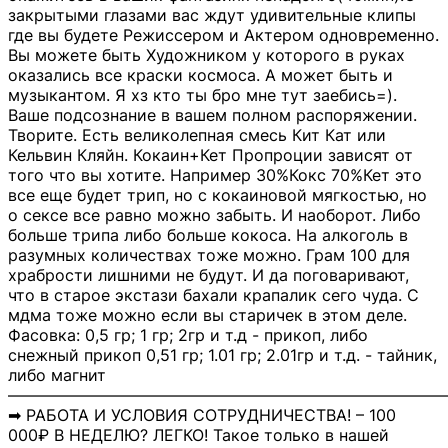
закрытыми глазами вас ждут удивительные клипы
где вы будете Режиссером и Актером одновременно.
Вы можете быть Художником у которого в руках
оказались все краски космоса. А может быть и
музыкантом. Я хз кто ты бро мне тут заебись=).
Ваше подсознание в вашем полном распоряжении.
Творите. Есть великолепная смесь Кит Кат или
Кельвин Кляйн. Кокаин+Кет Пропроции зависят от
того что вы хотите. Например 30%Кокс 70%Кет это
все еще будет трип, но с кокаиновой мягкостью, но
о сексе все равно можно забыть. И наоборот. Либо
больше трипа либо больше кокоса. На алкоголь в
разумных количествах тоже можно. Грам 100 для
храбрости лишними не будут. И да поговаривают,
что в старое экстази бахали крапалик сего чуда. С
мдма тоже можно если вы старичек в этом деле.
Фасовка: 0,5 гр; 1 гр; 2гр и т.д - прикоп, либо
снежный прикоп 0,51 гр; 1.01 гр; 2.01гр и т.д. - тайник,
либо магнит
―――――――――――――――――――――――――――
➡ РАБОТА И УСЛОВИЯ СОТРУДНИЧЕСТВА! – 100
000₽ В НЕДЕЛЮ? ЛЕГКО! Такое только в нашей