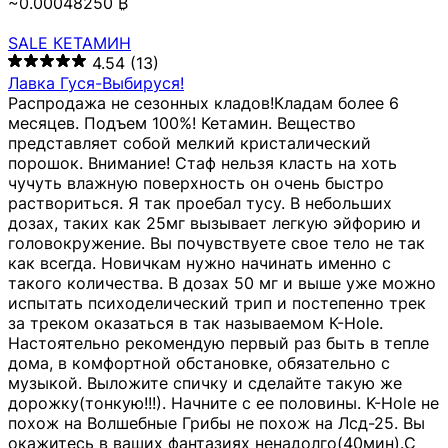
~0.00048250 ₿
SALE КЕТАМИН
4.54
(13)
Лавка Гуся-Выбируся!
Распродажа не сезонных кладов!Кладам более 6
месяцев. Подъем 100%! Кетамин. Вещество
представляет собой мелкий кристалический
порошок. Внимание! Стаф нельзя класть на хоть
чучуть влажную поверхность он очень быстро
раствориться. Я так проебал тусу. В небольших
дозах, таких как 25мг вызывает легкую эйфорию и
головокружение. Вы почувствуете свое тело не так
как всегда. Новичкам нужно начинать именно с
такого количества. В дозах 50 мг и выше уже можно
испытать психоделический трип и постепенно трек
за треком оказаться в так называемом К-Hole.
Настоятельно рекомендую первый раз быть в тепле
дома, в комфортной обстановке, обязательно с
музыкой. Выложите спичку и сделайте такую же
дорожку(тонкую!!!). Начните с ее половины. K-Hole не
похож на Волшебные Грибы не похож на Лсд-25. Вы
окажитесь в ваших фантазиях ненадолго(40мин).С