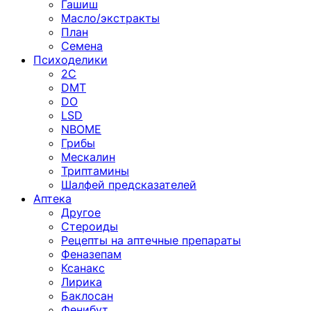
Гашиш
Масло/экстракты
План
Семена
Психоделики
2C
DMT
DO
LSD
NBOME
Грибы
Мескалин
Триптамины
Шалфей предсказателей
Аптека
Другое
Стероиды
Рецепты на аптечные препараты
Феназепам
Ксанакс
Лирика
Баклосан
Фенибут