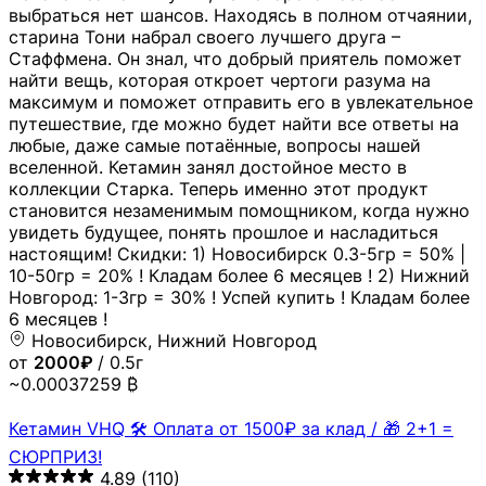
выбраться нет шансов. Находясь в полном отчаянии,
старина Тони набрал своего лучшего друга –
Стаффмена. Он знал, что добрый приятель поможет
найти вещь, которая откроет чертоги разума на
максимум и поможет отправить его в увлекательное
путешествие, где можно будет найти все ответы на
любые, даже самые потаённые, вопросы нашей
вселенной. Кетамин занял достойное место в
коллекции Старка. Теперь именно этот продукт
становится незаменимым помощником, когда нужно
увидеть будущее, понять прошлое и насладиться
настоящим! Скидки: 1) Новосибирск 0.3-5гр = 50% |
10-50гр = 20% ! Кладам более 6 месяцев ! 2) Нижний
Новгород: 1-3гр = 30% ! Успей купить ! Кладам более
6 месяцев !
Новосибирск, Нижний Новгород
от
2000₽
/ 0.5г
~0.00037259 ₿
Кетамин VHQ 🛠 Оплата от 1500₽ за клад / 🎁 2+1 =
СЮРПРИЗ!
4.89
(110)