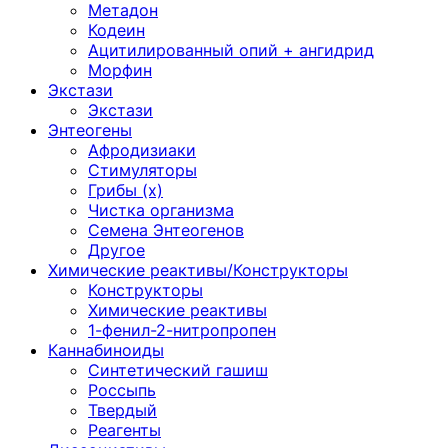
Метадон
Кодеин
Ацитилированный опий + ангидрид
Морфин
Экстази
Экстази
Энтеогены
Афродизиаки
Стимуляторы
Грибы (х)
Чистка организма
Семена Энтеогенов
Другое
Химические реактивы/Конструкторы
Конструкторы
Химические реактивы
1-фенил-2-нитропропен
Каннабиноиды
Синтетический гашиш
Россыпь
Твердый
Реагенты