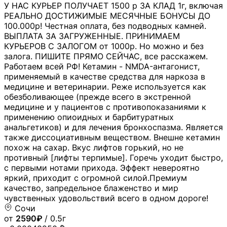
У НАС КУРЬЕР ПОЛУЧАЕТ 1500 р ЗА КЛАД 1г, включая
РЕАЛЬНО ДОСТИЖИМЫЕ МЕСЯЧНЫЕ БОНУСЫ ДО
100.000р! Честная оплата, без подводных камней.
ВЫПЛАТА ЗА ЗАГРУЖЕННЫЕ. ПРИНИМАЕМ
КУРЬЕРОВ С ЗАЛОГОМ от 1000р. Но можно и без
залога. ПИШИТЕ ПРЯМО СЕЙЧАС, все расскажем.
Работаем всей РФ! Кетамин - NMDA-антагонист,
применяемый в качестве средства для наркоза в
медицине и ветеринарии. Реже используется как
обезболивающее (прежде всего в экстренной
медицине и у пациентов с противопоказаниями к
применению опиоидных и барбитуратных
анальгетиков) и для лечения бронхоспазма. Является
также диссоциативным веществом. Внешне кетамин
похож на сахар. Вкус лифтов горький, но не
противный [лифты терпимые]. Горечь уходит быстро,
с первыми нотами прихода. Эффект невероятно
яркий, приходит с огромной силой.Премиум
качество, запредельное блаженство и мир
чувственных удовольствий всего в одном дороге!
Сочи
от
2590₽
/ 0.5г