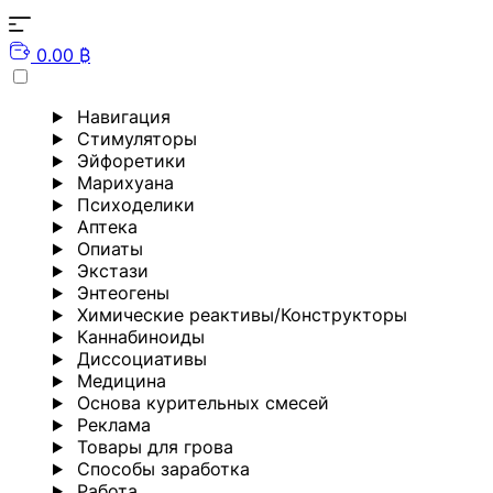
0.00 ₿
Навигация
Стимуляторы
Эйфоретики
Марихуана
Психоделики
Аптека
Опиаты
Экстази
Энтеогены
Химические реактивы/Конструкторы
Каннабиноиды
Диссоциативы
Медицина
Основа курительных смесей
Реклама
Товары для грова
Способы заработка
Работа