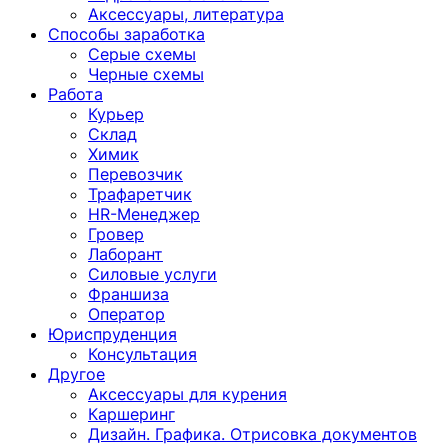
Аксессуары, литература
Способы заработка
Серые схемы
Черные схемы
Работа
Курьер
Склад
Химик
Перевозчик
Трафаретчик
HR-Менеджер
Гровер
Лаборант
Силовые услуги
Франшиза
Оператор
Юриспруденция
Консультация
Другoе
Аксессуары для курения
Каршеринг
Дизайн. Графика. Отрисовка документов