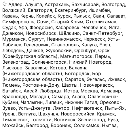
Адлер, Алушта, Астрахань, Бахчисарай, Волгоград, Волжский, Евпатория, Екатеринбург, Ишимбай, Казань, Керчь, Копейск, Курск, Рыльск, Саки, Салават, Симферополь, Сочи, Старый Крым, Стерлитамак, Судак, Уфа, Феодосия, Хабаровск, Челябинск, Ялта, Джанкой, Новосибирск, Щёлкино, Санкт-Петербург, Мурманск, Сургут, Невинномысск, Черкесск, Усть-Лабинск, Геленджик, Ставрополь, Калуга, Елец, Лебедянь, Данков, Жуковский, Оренбург, Орск (Оренбургская область), Магнитогорск, Пермь, Зеленоград, Солнечногорск, Нижний Новгород, Лысково, Заволжье, Кстово, Балахна (Нижегородская область), Богородск, Бор (Нижегородская область), Саратов, Энгельс, Ижевск, Тюмень, Ростов-на-Дону, Шахты, Новочеркасск, Батайск, Аксай, Люберцы, Истра, Москва, Армавир, Краснодар, Магадан, Самара, Анапа, Славянск-на-Кубани, Чаплыгин, Липецк, Нижний Тагил, Орехово-Зуево, Усть-Джегута, Лянтор, Нефтеюганск, Пыть-Ях, Урень, Ветлуга, Шахунья, Новороссийск, Крымск, Тимашёвск, Тольятти, Воткинск, Звенигород, Руза, Можайск, Белгород, Воронеж, Соликамск, Нытва, Лысьва (Пермский край), Чусовой, Кунгур, Краснокамск, Миасс, Губаха, Тула, Новомосковск, Донской, Омск, Льгов, Мытищи, Королёв, Ивантеевка, Балашиха, Семилуки, Кудымкар, Старый Оскол, Оса (Пермский край), Одинцово (Московская область), Ханты-Мансийск, Лабинск, Темрюк, Курганинск, Белореченск (Краснодарский край), Алупкa, Губкин, Рязань, Калининград, Усть-Илимск, Фрязино, Минеральные Воды, Пятигорск, Кострома, Ярославль, Коркино, Верхняя Пышма, Подольск, Красноярск, Смоленск, Долгопрудный, Чебоксары, Калачинск, Канск, Киров (Кировская область), Вологда, Рославль, Владивосток, Обнинск, Балабаново (Калужская область), Малоярославец, Брянск, Видное, Ярцево, Вязьма, Гагарин, Приволжск, Фурманов, Чайковский, Кинешма, Горячий Ключ, Улан-Удэ, Туймазы, Дюртюли, Альметьевск, Нефтекамск, Хадыженск, Апшеронск, Майкоп, Уссурийск, Ульяновск, Гатчина, Луга (Ленинградская область), Надым, Ногинск, Электросталь, Железнодорожный (Московская область), Бутурлиновка, Кириллов, Краснознаменск (Калиниградская область), Мышкин, Томмот, Холм, Абакан, Абдулино, Агидель, Агрыз, Адыгейск, Азнакаево, Алатырь, Алдан, Алейск, Александров, Александровск, Алексеевка (Белгородская обл.), Алексин, Амурск, Анадырь, Ангарск, Андреаполь, Анжеро-Судженск, Анива, Апатиты, Арамиль, Ардон, Арзамас, Аркадак, Арсеньев, Артём, Артёмовский, Архангельск, Асбест, Асино, Аткарск, Ахтубинск, Аша, Бабаево (Вологодская область), Бавлы (Республика Татарстан), Байкальск, Бакал, Баксан, Балаклава, Балаково (Саратовская область), Балашов (Саратовская область), Балтийск, Барабинск, Барнаул, Барыш (Ульяновская область), Бежецк, Белая Калитва (Ростовская область), Белебей, Белогорск (Крым), Белозерск, Белокуриха, Беломорск, Белоозёрский (Московская область), Белорецк (Республика Башкортостан), Кызыл, Белоярский (Ханты-Мансийский АО), Бердск, Березники (Пермский край), Берёзовский (Кемеровская область), Берёзовский (Свердловская область), Беслан, Бийск, Бикин, Билибино, Биробиджан, Благовещенск (Амурская область), Благовещенск (Башкортостан), Бобров, Богородицк, Боготол, Богучар, Бокситогорск (Ленинградская область), Бологое (Тверская область), Болхов, Большой Камень (Приморский край), Борисоглебск (Воронежская область), Боровичи (Новгородская область), Боровск, Бородино, Братск, Бронницы (Московская область), Бугульма (Республика Татарстан), Бугуруслан (Оренбургская область), Буинск, Буй, Буйнакск, Валдай, Валуйки, Велиж, Великие Луки, Великий Новгород, Великий Устюг, Вельск, Венёв, Верещагино, Верхнеуральск, Верхний Уфалей, Верхняя Салда, Верхняя Тура, Весьегонск, Вилючинск, Вихоревка, Вичуга, Владикавказ, Волгодонск, Волгореченск, Володарск, Волосово, Волчанск, Вольск, Воркута, Ворсма, Всеволожск (Ленинградская область), Вуктыл, Выкса, Высоковск, Высоцк, Вытегра, Вышний Волочёк, Вяземский, Вязники, Вятские Поляны, Нея, Шилка, Гаврилов Посад, Гаврилов-Ям, Гай, Галич, Гдов, Голицыно, Горно-Алтайск, Горнозаводск, Горняк, Городец, Гороховец, Гремячинск, Грозный, Грязи, Грязовец, Губкинский, Гуково, Гулькевичи, Гурьевск (Калининградская область), Гурьевск (Кемеровская область), Гусев, Гусь-Хрустальный, Давлеканово, Далматово, Дальнегорск, Дегтярск, Дедовск, Демидов, Дербент, Десногорск, Дзержинск, Дзержинский (Московская область), Дивногорск, Димитровград, Дмитровск, Дно, Добрянка, Долинск, Домодедово, Донецк (ДНР), Дорогобуж, Дрезна, Дубна, Дудинка, Духовщина, Дятьково, Егорьевск, Елабуга, Елизово, Ельня (Будет изменено название), Емва, Енисейск, Ермолино, Ершов, Ессентуки, Ефремов, Железноводск, Железногорск (Красноярский край), Железногорск (Курская область), Железногорск-Илимский, Жигулёвск, Жиздра, Жирновск, Жуков, Жуковка, Заводоуковск, Заволжск, Задонск, Заинск, Заозёрный, Заозёрск, Западная Двина, Заполярный, Зарайск, Заречный (Пензенская область), Заречный (Свердловская область), Заринск, Звенигово, Зверево, Зеленогорск ( Ленинградская обл. ), Зеленоградск, Зеленодольск, Зеленокумск, Зерноград, Зима, Змеиногорск, Зубцов, Ивангород, Иваново, Ивдель, Избербаш, Изобильный, Иланский, Инза, Инкерман, Инта, Ипатово, Искитим, Йошкар-Ола, Кадников, Калач, Калач-на-Дону, Калининск, Калтан, Калязин, Камбарка, Каменка (Пензенская область), Каменногорск (Ленинградская область), Каменск-Уральский, Каменск-Шахтинский, Камень-на-Оби, Камешково, Камышин, Канаш, Кандалакша, Карабаново, Карабаш, Карачаевск, Каргат, Каргополь, Карпинск, Карталы, Касимов, Касли, Каспийск, Катав-Ивановск, Катайск, Качканар, Кашин, Кашира, Кемерово, Кемь, Кизел, Кизилюрт, Кизляр, Кимовск, Кимры, Кингисепп, Кинель, Киреевск, Киренск, Киржач, Кириши, Кирово-Чепецк, Кировск (Ленинградская область), Кировск (Мурманская область), Кирсанов, Киселёвск, Кисловодск, Климовск, Клинцы, Княгинино, Ковдор, Ковров, Когалым, Козельск, Козьмодемьянск, Кола, Кологрив, Колпашево, Колпино, Кольчугино, Комсомольск, Комсомольск-на-Амуре, Конаково, Кондопога, Кондрово, Константиновск, Кораблино, Кореновск, Корсаков, Коряжма, Костерёво, Костомукша, Котельники, Котельниково, Котельнич, Котлас, Котовск, Кохма, Красноармейск (Московская область), Краснозаводск, Краснознаменск (Московская область), Краснокаменск, Краснослободск (Волгоградская область), Краснотурьинск, Красноуральск, Красный Сулин, Кремёнки, Кропоткин, Кубинка, Кувшиново (Тверская область), Кудрово, Кулебаки, Кумертау, Курлово, Куровское, Куртамыш, Курчатов, Куса, Кушва, Кыштым, Лабытнанги, Лагань, Лаишево (Республика Татарстан), Лакинск, Лангепас, Лахденпохья, Ленинск-Кузнецкий, Ленск (Республика Саха), Лермонтов (Ставропольский край), Лесозаводск (Приморский край), Лесосибирск, Ливны (Орловская область), Ликино-Дулёво, Липки (Тульская область), Лиски (Воронежская область), Лихославль, Лодейное Поле, Ломоносов (Санкт-Петербург), Лосино-Петровский, Лукоянов, Луховицы, Лыткарино, Любань (Ленинградская область), Любим, Людиново, Магас, Майский, Макаров, Малая Вишера, Малгобек, Мамадыш, Мамоново, Мантурово, Маркс, Махачкала, Мглин, Мегион, Медвежьегорск, Медногорск, Медынь, Меленки, Мелеуз, Менделеевск, Мещовск, Микунь, Миллерово, Минусинск, Миньяр, Мирный (Архангельская область), Мирный (Якутия), Михайловка (Город), Михайловск (Свердловская область), Михайловск (Ставропольский край), Могоча, Можга, Моздок, Мончегорск, Морозовск, Моршанск, Мосальск, Муравленко, Мурино, Муром, Мценск, Мыски, Набережные Челны, Навашино (Нижегородская область), Назарово (Красноярский край), Назрань, Нальчик, Наро-Фоминск, Нарткала, Нарьян-Мар, Находка, Невель (Псковская область), Невельск, Невьянск, Нелидово (Тверская область), Неман, Нерехта (Костромская область), Нерюнгри, Нестеров, Нефтегорск (Самарская область), Нефтекумск, Нижневартовск, Нижнекамск (Республика Татарстан), Нижнеудинск, Нижние Серги, Нижний Ломов, Нижняя Тура, Николаевск-на-Амуре, Никольск (Вологодская область), Никольск (Пензенская область), Новая Ладога, Новая Ляля, Новоалександровск, Новоалтайск, Нововоронеж, Новодвинск, Новозыбков, Новокубанск, Новокуйбышевск, Новомичуринск, Новопавловск, Новоржев, Новосокольники, Новотроицк, Новоульяновск, Новоуральск, Новохопёрск, Новочебоксарск, Новошахтинск, Новый Оскол, Новый Уренгой, Норильск, Нурлат, Нягань, Нязепетровск, Няндома, Облучье, Обоянь, Озёрск (Калининградская область), Озёрск (Челябинская область), Озёры, Октябрьск (Самарская область), Октябрьский (Башкортостан), Окуловка (Новгородская область), Оленегорск, Олонец, Онега, Опочка, Осинники, Осташков, Остров, Острогожск, Отрадный, Оха, Павлово, Павловск (Воронежская область), Павловск (Санкт-Петербург), Павловский Посад, Партизанск, Певек, Пенза, Первоуральск, Перевоз, Пересвет, Переславль-Залесский, Пестово (Новгородская область), Петрозаводск, Петропавловск-Камчатский, Печоры, Пикалёво, Пионерский, Питкяранта, Плавск, Плёс, Подпорожье, Покачи, Покров, Покровск, Полесск, Полысаево, Полярные Зори, Полярный, Поронайск, Порхов, Похвистнево, Почеп, Починок, Пошехонье, Правдинск, Приморск (Калининградская область), Приморско-Ахтарск, Приозерск, Прокопьевск, Протвино, Прохладный, Пугачёв, Пудож, Пустошка, Пушкино, Пущино, Пыталово, Радужный (Владимирская область), Радужный (Ханты-Мансийский АО), Райчихинск, Раменское, Рассказово, Ревда, Реж, Реутов, Родники, Россошь, Ростов (Ярославская обл.), Рошаль, Ртищево, Рубцовск, Рузаевка, Рыбинск, Рыбное, Ряжск, Салехард, Сальск, Саранск, Сарапул, Саров, Сасово, Сатка, Сафоново, Саяногорск, Саянск, Светлогорск, Светлоград, Светлый, Светогорск (Ленинградская область), Свободный, Себеж, Северобайкальск, Северодвинск, Североуральск, Сегежа, Семикаракорск, Сенгилей, Серафимович, Сергач, Сергиев Посад, Сердобск, Сертолово (Ленинградская область), Сестрорецк (Ленинградская область), Сибай, Скопин, Славгород, Сланцы, Слободской, Слюдянка, Собинка, Советск (Кировская область), Советск (Калининградская область), Советск (Тульская область), Советская Гавань, Советский (Ханты-Мансийский АО), Сокол (Вологодская область), Солигалич, Соль-Илецк, Сольцы, Сортавала, Сосенский, Сосновоборск, Сосновый Бор (Ленинградская область), Сосногорск, Спас-Клепики, Спасск-Рязанский, С