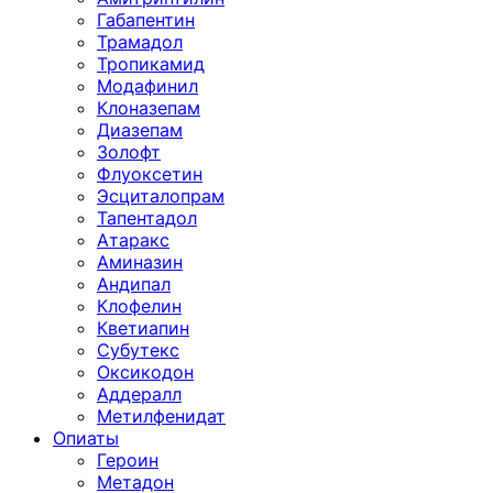
Габапентин
Трамадол
Тропикамид
Модафинил
Клоназепам
Диазепам
Золофт
Флуоксетин
Эсциталопрам
Тапентадол
Атаракс
Аминазин
Андипал
Клофелин
Кветиапин
Субутекс
Оксикодон
Аддералл
Метилфенидат
Опиаты
Героин
Метадон