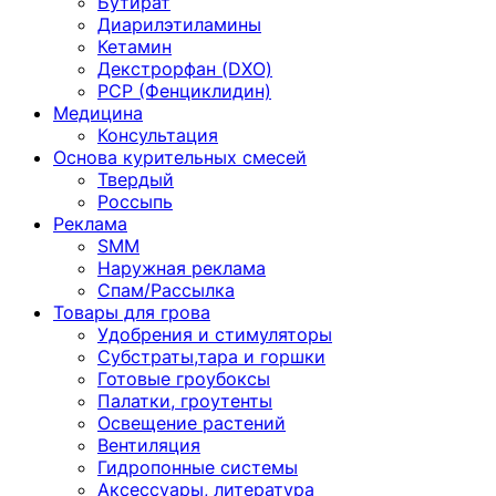
Бутират
Диарилэтиламины
Кетамин
Декстрорфан (DXO)
PCP (Фенциклидин)
Медицина
Консультация
Основа курительных смесей
Твердый
Россыпь
Реклама
SMM
Наружная реклама
Спам/Рассылка
Товары для грова
Удобрения и стимуляторы
Субстраты,тара и горшки
Готовые гроубоксы
Палатки, гроутенты
Освещение растений
Вентиляция
Гидропонные системы
Аксессуары, литература