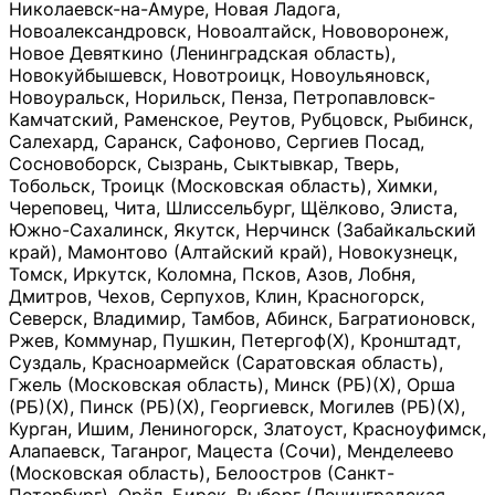
Николаевск-на-Амуре, Новая Ладога,
Новоалександровск, Новоалтайск, Нововоронеж,
Новое Девяткино (Ленинградская область),
Новокуйбышевск, Новотроицк, Новоульяновск,
Новоуральск, Норильск, Пенза, Петропавловск-
Камчатский, Раменское, Реутов, Рубцовск, Рыбинск,
Салехард, Саранск, Сафоново, Сергиев Посад,
Сосновоборск, Сызрань, Сыктывкар, Тверь,
Тобольск, Троицк (Московская область), Химки,
Череповец, Чита, Шлиссельбург, Щёлково, Элиста,
Южно-Сахалинск, Якутск, Нерчинск (Забайкальский
край), Мамонтово (Алтайский край), Новокузнецк,
Томск, Иркутск, Коломна, Псков, Азов, Лобня,
Дмитров, Чехов, Серпухов, Клин, Красногорск,
Северск, Владимир, Тамбов, Абинск, Багратионовск,
Ржев, Коммунар, Пушкин, Петергоф(Х), Кронштадт,
Суздаль, Красноармейск (Саратовская область),
Гжель (Московская область), Минск (РБ)(Х), Орша
(РБ)(Х), Пинск (РБ)(Х), Георгиевск, Могилев (РБ)(Х),
Курган, Ишим, Лениногорск, Златоуст, Красноуфимск,
Алапаевск, Таганрог, Мацеста (Сочи), Менделеево
(Московская область), Белоостров (Санкт-