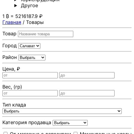
Другoе
1 ₿ = 5216187.9 ₽
Главная
/
Товары
Товар
Город
Район
Цена, ₽
Вес, (гр)
Тип клада
Категория продавца