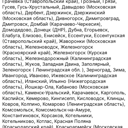
Грачевка (Ставропольский край), Грозный, Грязи,
Гусев, Гусь-Хрустальный, Давыдово (Московская
область), Дербент, Дзержинск, Дзержинский
(Московская область), Дивногорск, Димитровград,
Дмитровск, Домбай (Карачаево-Черкесия),
Домодедово, Донецк (ДНР), Дубна, Егорьевск,
Елабуга, Елизово, Енисейск, Ессентуки, Ессентукская
(Ставропольский край), Жаворонки (Московская
область), Железноводск, Железногорск
(Красноярский край), Железногорск (Курская
область), Железнодорожный (Калининградская
область), Жуков, Западная Двина, Заполярный,
Зеленогорск ( Ленинградская обл. ), Зерноград, Зима,
Ивангород, Иваново, Ижевское (Калининградская
область), Иланский, Ильино (Нижегородская
область), Йошкар-Ола, Кабаново (Московская
область), Каменск-Уральский, Карачаевск, Каргополь,
Каспийск, Кемерово, Кингисепп, Кисловодск, Клинцы,
Ковров, Колпино, Комарово (Ленинградская область),
Комсомольск, Комсомольск-на-Амуре,
Константиновск, Корсаков, Котельники,
Котельниково, Котлас, Красная Поляна
(Краснодарский край), Красноармейск (Московская