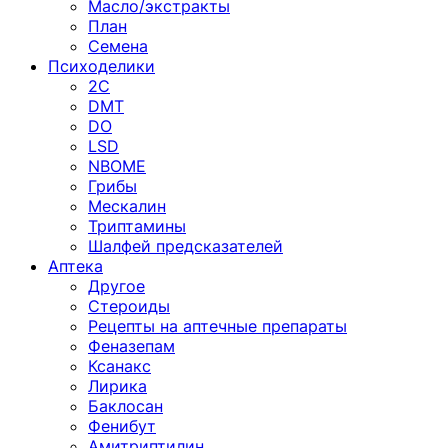
Масло/экстракты
План
Семена
Психоделики
2C
DMT
DO
LSD
NBOME
Грибы
Мескалин
Триптамины
Шалфей предсказателей
Аптека
Другое
Стероиды
Рецепты на аптечные препараты
Феназепам
Ксанакс
Лирика
Баклосан
Фенибут
Амитриптилин