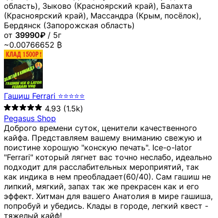
область), Зыково (Красноярский край), Балахта
(Красноярский край), Массандра (Крым, посёлок),
Бердянск (Запорожская область)
от
39990₽
/ 5г
~0.00766652 ₿
Гашиш Ferrari ⭐⭐⭐⭐⭐
4.93
(1.5k)
Pegasus Shop
Доброго времени суток, ценители качественного
кайфа. Представляем вашему вниманию свежую и
поистине хорошую "конскую печать". Ice-o-lator
"Ferrari" который лягнет вас точно неслабо, идеально
подходит для расслабительных мероприятий, так
как индика в нем преобладает(60/40). Сам гашиш не
липкий, мягкий, запах так же прекрасен как и его
эффект. Хитман для вашего Анатолия в мире гашиша,
попробуй и убедись. Клады в городе, легкий квест -
тяжелый кайф!