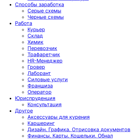
Способы заработка
Серые схемы
Черные схемы
Работа
Курьер
Склад
Химик
Перевозчик
Трафаретчик
HR-Менеджер
Гровер
Лаборант
Силовые услуги
Франшиза
Оператор
Юриспруденция
Консультация
Другoе
Аксессуары для курения
Каршеринг
Дизайн. Графика. Отрисовка документов
Финансы. Карты. Кошельки. Обнал