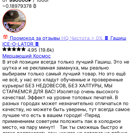
от
990000₽
/ 1000г
~0.18979378 ₿
Промокод за отзывы
HQ
Чистота > 0%
🍫 Гашиш
ICE-O-LATOR 🍫
4.95
(19.6k)
Мерцающий Космос
В этой позиции всегда только лучший Гашиш. Это не
шутка и не рекламная замануха, мы реально
выбираем только самый лучший товар. Но это ещё
не всё, у нас его кладут обученные и проверенные
курьеры! БЕЗ НЕДОВЕСОВ, БЕЗ ХАЛТУРЫ, МЫ
СТАРАЕМСЯ ДЛЯ ВАС! Изолятор очень высокого
качества!. Эффект на уровне топовых печатей. В
разных городах может незначительно отличаться по
качеству, но можете быть уверены, тут всегда самое
лучшее что есть в вашем городе! -Перед
применением советуем положить пак в холодное
место, на пару минут!⠀ Так ты сможешь быстро и