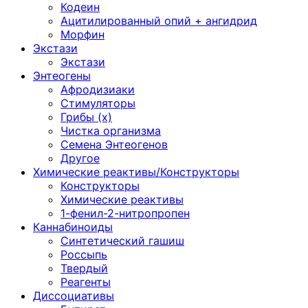
Кодеин
Ацитилированный опий + ангидрид
Морфин
Экстази
Экстази
Энтеогены
Афродизиаки
Стимуляторы
Грибы (х)
Чистка организма
Семена Энтеогенов
Другое
Химические реактивы/Конструкторы
Конструкторы
Химические реактивы
1-фенил-2-нитропропен
Каннабиноиды
Синтетический гашиш
Россыпь
Твердый
Реагенты
Диссоциативы