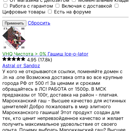
От магазина с депозитом
Моментальные клады
Работа с гарантом
Включая с доставкой
Цифровые товары
Есть на форуме
Сбросить
Применить
VHQ
Чистота > 0%
Гашиш Ice-o-lator
4.95
(17.8k)
Astral от Sandoz
У кого не открываются ссылки, поменяйте домен с
.in на .one Возможна доставка опта во все крупные
города РФ от 500 г! За ценами и сроками
обращайтесь в ЛС! РАБОТА от 1500р. В МСК
предзаказы от 100г, доставка на район - платная.
Марокканский гаш - Высшее качество для истинных
ценителей! Добро пожаловать в мир элитного
Марокканского гашиша! Этот продукт создан для
тех, кто ценит непревзойденное качество и желает
получить максимальное удовольствие от своего
опыта. Почему выбрать Марокканский гаш? Высшее