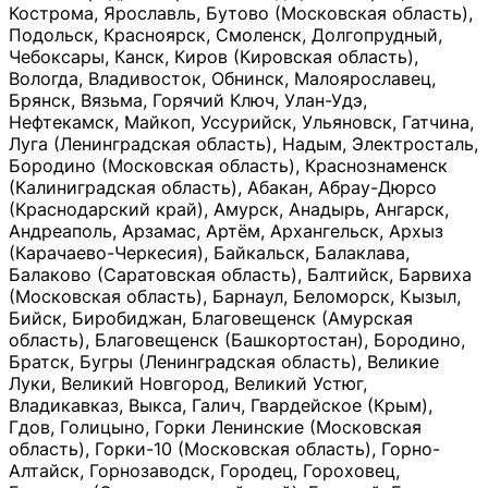
Кострома, Ярославль, Бутово (Московская область),
Подольск, Красноярск, Смоленск, Долгопрудный,
Чебоксары, Канск, Киров (Кировская область),
Вологда, Владивосток, Обнинск, Малоярославец,
Брянск, Вязьма, Горячий Ключ, Улан-Удэ,
Нефтекамск, Майкоп, Уссурийск, Ульяновск, Гатчина,
Луга (Ленинградская область), Надым, Электросталь,
Бородино (Московская область), Краснознаменск
(Калиниградская область), Абакан, Абрау-Дюрсо
(Краснодарский край), Амурск, Анадырь, Ангарск,
Андреаполь, Арзамас, Артём, Архангельск, Архыз
(Карачаево-Черкесия), Байкальск, Балаклава,
Балаково (Саратовская область), Балтийск, Барвиха
(Московская область), Барнаул, Беломорск, Кызыл,
Бийск, Биробиджан, Благовещенск (Амурская
область), Благовещенск (Башкортостан), Бородино,
Братск, Бугры (Ленинградская область), Великие
Луки, Великий Новгород, Великий Устюг,
Владикавказ, Выкса, Галич, Гвардейское (Крым),
Гдов, Голицыно, Горки Ленинские (Московская
область), Горки-10 (Московская область), Горно-
Алтайск, Горнозаводск, Городец, Гороховец,