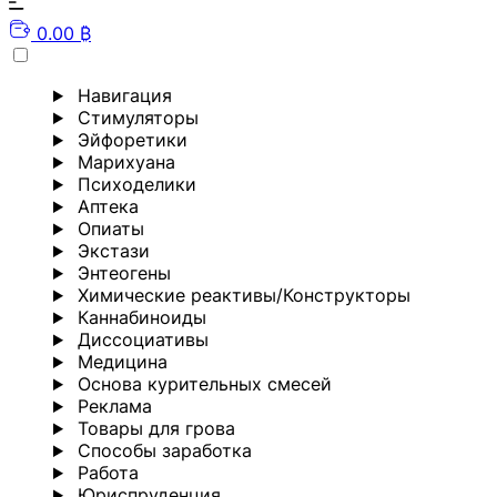
0.00 ₿
Навигация
Стимуляторы
Эйфоретики
Марихуана
Психоделики
Аптека
Опиаты
Экстази
Энтеогены
Химические реактивы/Конструкторы
Каннабиноиды
Диссоциативы
Медицина
Основа курительных смесей
Реклама
Товары для грова
Способы заработка
Работа
Юриспруденция