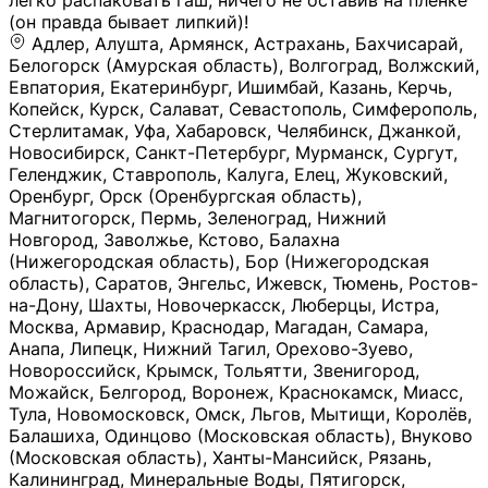
легко распаковать гаш, ничего не оставив на плёнке
(он правда бывает липкий)!
Адлер, Алушта, Армянск, Астрахань, Бахчисарай,
Белогорск (Амурская область), Волгоград, Волжский,
Евпатория, Екатеринбург, Ишимбай, Казань, Керчь,
Копейск, Курск, Салават, Севастополь, Симферополь,
Стерлитамак, Уфа, Хабаровск, Челябинск, Джанкой,
Новосибирск, Санкт-Петербург, Мурманск, Сургут,
Геленджик, Ставрополь, Калуга, Елец, Жуковский,
Оренбург, Орск (Оренбургская область),
Магнитогорск, Пермь, Зеленоград, Нижний
Новгород, Заволжье, Кстово, Балахна
(Нижегородская область), Бор (Нижегородская
область), Саратов, Энгельс, Ижевск, Тюмень, Ростов-
на-Дону, Шахты, Новочеркасск, Люберцы, Истра,
Москва, Армавир, Краснодар, Магадан, Самара,
Анапа, Липецк, Нижний Тагил, Орехово-Зуево,
Новороссийск, Крымск, Тольятти, Звенигород,
Можайск, Белгород, Воронеж, Краснокамск, Миасс,
Тула, Новомосковск, Омск, Льгов, Мытищи, Королёв,
Балашиха, Одинцово (Московская область), Внуково
(Московская область), Ханты-Мансийск, Рязань,
Калининград, Минеральные Воды, Пятигорск,