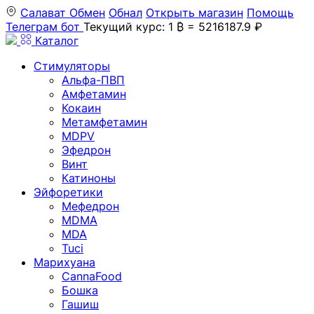
Салават
Обмен
Обнал
Открыть магазин
Помощь
Телеграм бот
Текущий курс: 1 ₿ = 5216187.9 ₽
Каталог
Стимуляторы
Альфа-ПВП
Амфетамин
Кокаин
Метамфетамин
MDPV
Эфедрон
Винт
Катиноны
Эйфоретики
Мефедрон
MDMA
MDA
Tuci
Марихуана
CannaFood
Бошка
Гашиш