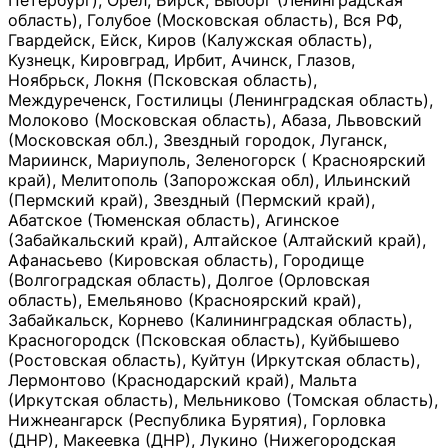
Петербург), Орёл, Бирск, Выборг (Ленинградская
область), Голубое (Московская область), Вся РФ,
Гвардейск, Ейск, Киров (Калужская область),
Кузнецк, Кировград, Ирбит, Ачинск, Глазов,
Ноябрьск, Локня (Псковская область),
Междуреченск, Гостилицы (Ленинградская область),
Молоково (Московская область), Абаза, Львовский
(Московская обл.), Звездный городок, Луганск,
Мариинск, Мариуполь, Зеленогорск ( Красноярский
край), Мелитополь (Запорожская обл), Ильинский
(Пермский край), Звездный (Пермский край),
Абатское (Тюменская область), Агинское
(Забайкальский край), Алтайское (Алтайский край),
Афанасьево (Кировская область), Городище
(Волгоградская область), Долгое (Орловская
область), Емельяново (Красноярский край),
Забайкальск, Корнево (Калининградская область),
Красногородск (Псковская область), Куйбышево
(Ростовская область), Куйтун (Иркутская область),
Лермонтово (Краснодарский край), Мальта
(Иркутская область), Мельниково (Томская область),
Нижнеангарск (Республика Бурятия), Горловка
(ДНР), Макеевка (ДНР), Лукино (Нижегородская