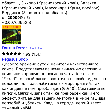
область), Зыково (Красноярский край), Балахта
(Красноярский край), Массандра (Крым, посёлок),
Бердянск (Запорожская область)
от
39990₽
/ 5г
~0.00766652 ₿
Гашиш Ferrari ⭐⭐⭐⭐⭐
4.93
(1.5k)
Pegasus Shop
Доброго времени суток, ценители качественного
кайфа. Представляем вашему вниманию свежую и
поистине хорошую "конскую печать". Ice-o-lator
"Ferrari" который лягнет вас точно неслабо, идеально
подходит для расслабительных мероприятий, так
как индика в нем преобладает(60/40). Сам гашиш не
липкий, мягкий, запах так же прекрасен как и его
эффект. Хитман для вашего Анатолия в мире гашиша,
попробуй и убедись. Клады в городе, легкий квест -
тяжелый кайф!