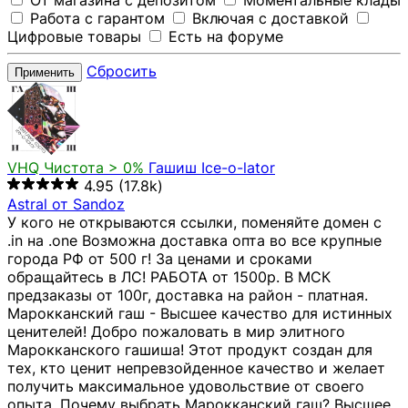
От магазина с депозитом
Моментальные клады
Работа с гарантом
Включая с доставкой
Цифровые товары
Есть на форуме
Сбросить
Применить
VHQ
Чистота > 0%
Гашиш Ice-o-lator
4.95
(17.8k)
Astral от Sandoz
У кого не открываются ссылки, поменяйте домен с
.in на .one Возможна доставка опта во все крупные
города РФ от 500 г! За ценами и сроками
обращайтесь в ЛС! РАБОТА от 1500р. В МСК
предзаказы от 100г, доставка на район - платная.
Марокканский гаш - Высшее качество для истинных
ценителей! Добро пожаловать в мир элитного
Марокканского гашиша! Этот продукт создан для
тех, кто ценит непревзойденное качество и желает
получить максимальное удовольствие от своего
опыта. Почему выбрать Марокканский гаш? Высшее