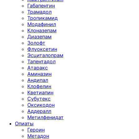
Габапентин
Трамадол
Тропикамид
Модафинил
Клоназепам
Диазепам
Золофт
Флуоксетин
Эсциталопрам
Тапентадол
Атаракс
Аминазин
Андипал
Клофелин
Кветиапин
Субутекс
Оксикодон
Аддералл
Метилфенидат
Опиаты
Героин
Метадон