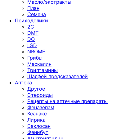
Масло/экстракты
План
Семена
Психоделики
2C
DMT
DO
LSD
NBOME
Грибы
Мескалин
Триптамины
Шалфей предсказателей
Аптека
Другое
Стероиды
Рецепты на аптечные препараты
Феназепам
Ксанакс
Лирика
Баклосан
Фенибут
Амитриптилин