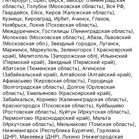
Петербург), Орёл, Бирск, Выборг (Ленинградская
область), Голубое (Московская область), Вся РФ,
Гвардейск, Ейск, Киров (Калужская область),
Кузнецк, Кировград, Ирбит, Ачинск, Глазов,
Ноябрьск, Локня (Псковская область),
Междуреченск, Гостилицы (Ленинградская область),
Молоково (Московская область), Абаза, Львовский
(Московская обл.), Звездный городок, Луганск,
Мариинск, Мариуполь, Зеленогорск ( Красноярский
край), Мелитополь (Запорожская обл), Ильинский
(Пермский край), Звездный (Пермский край),
Абатское (Тюменская область), Агинское
(Забайкальский край), Алтайское (Алтайский край),
Афанасьево (Кировская область), Городище
(Волгоградская область), Долгое (Орловская
область), Емельяново (Красноярский край),
Забайкальск, Корнево (Калининградская область),
Красногородск (Псковская область), Куйбышево
(Ростовская область), Куйтун (Иркутская область),
Лермонтово (Краснодарский край), Мальта
(Иркутская область), Мельниково (Томская область),
Нижнеангарск (Республика Бурятия), Горловка
(ДНР), Макеевка (ДНР), Лукино (Нижегородская