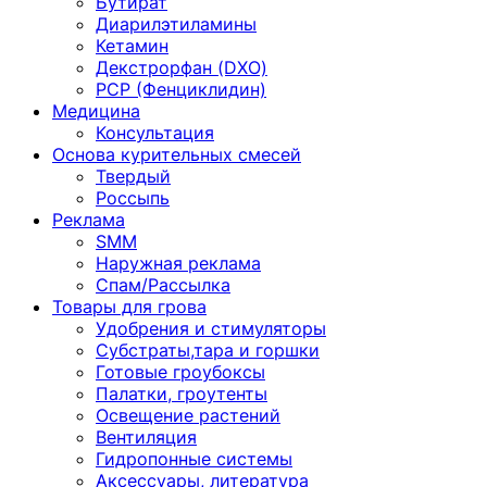
Бутират
Диарилэтиламины
Кетамин
Декстрорфан (DXO)
PCP (Фенциклидин)
Медицина
Консультация
Основа курительных смесей
Твердый
Россыпь
Реклама
SMM
Наружная реклама
Спам/Рассылка
Товары для грова
Удобрения и стимуляторы
Субстраты,тара и горшки
Готовые гроубоксы
Палатки, гроутенты
Освещение растений
Вентиляция
Гидропонные системы
Аксессуары, литература