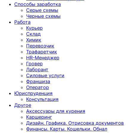
Способы заработка
Серые схемы
Черные схемы
Работа
Курьер
Склад
Химик
Перевозчик
Трафаретчик
HR-Менеджер
Гровер
Лаборант
Силовые услуги
Франшиза
Оператор
Юриспруденция
Консультация
Другoе
Аксессуары для курения
Каршеринг
Дизайн. Графика. Отрисовка документов
Финансы. Карты. Кошельки. Обнал