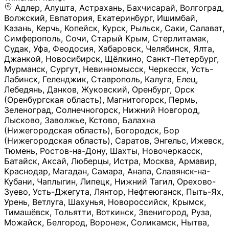
Адлер, Алушта, Астрахань, Бахчисарай, Волгоград, Волжский, Евпатория, Екатеринбург, Ишимбай, Казань, Керчь, Копейск, Курск, Рыльск, Саки, Салават, Симферополь, Сочи, Старый Крым, Стерлитамак, Судак, Уфа, Феодосия, Хабаровск, Челябинск, Ялта, Джанкой, Новосибирск, Щёлкино, Санкт-Петербург, Мурманск, Сургут, Невинномысск, Черкесск, Усть-Лабинск, Геленджик, Ставрополь, Калуга, Елец, Лебедянь, Данков, Жуковский, Оренбург, Орск (Оренбургская область), Магнитогорск, Пермь, Зеленоград, Солнечногорск, Нижний Новгород, Лысково, Заволжье, Кстово, Балахна (Нижегородская область), Богородск, Бор (Нижегородская область), Саратов, Энгельс, Ижевск, Тюмень, Ростов-на-Дону, Шахты, Новочеркасск, Батайск, Аксай, Люберцы, Истра, Москва, Армавир, Краснодар, Магадан, Самара, Анапа, Славянск-на-Кубани, Чаплыгин, Липецк, Нижний Тагил, Орехово-Зуево, Усть-Джегута, Лянтор, Нефтеюганск, Пыть-Ях, Урень, Ветлуга, Шахунья, Новороссийск, Крымск, Тимашёвск, Тольятти, Воткинск, Звенигород, Руза, Можайск, Белгород, Воронеж, Соликамск, Нытва, Лысьва (Пермский край), Чусовой, Кунгур, Краснокамск, Миасс, Губаха, Тула, Новомосковск, Донской, Омск, Льгов, Мытищи, Королёв, Ивантеевка, Балашиха, Семилуки, Кудымкар, Старый Оскол, Оса (Пермский край), Одинцово (Московская область), Ханты-Мансийск, Лабинск, Темрюк, Курганинск, Белореченск (Краснодарский край), Алупкa, Губкин, Рязань, Калининград, Усть-Илимск, Фрязино, Минеральные Воды, Пятигорск, Кострома, Ярославль, Коркино, Верхняя Пышма, Подольск, Красноярск, Смоленск, Долгопрудный, Чебоксары, Калачинск, Канск, Киров (Кировская область), Вологда, Рославль, Владивосток, Обнинск, Балабаново (Калужская область), Малоярославец, Брянск, Видное, Ярцево, Вязьма, Гагарин, Приволжск, Фурманов, Чайковский, Кинешма, Горячий Ключ, Улан-Удэ, Туймазы, Дюртюли, Альметьевск, Нефтекамск, Хадыженск, Апшеронск, Майкоп, Уссурийск, Ульяновск, Гатчина, Луга (Ленинградская область), Надым, Ногинск, Электросталь, Железнодорожный (Московская область), Бутурлиновка, Кириллов, Краснознаменск (Калиниградская область), Мышкин, Томмот, Холм, Абакан, Абдулино, Агидель, Агрыз, Адыгейск, Азнакаево, Алатырь, Алдан, Алейск, Александров, Александровск, Алексеевка (Белгородская обл.), Алексин, Амурск, Анадырь, Ангарск, Андреаполь, Анжеро-Судженск, Анива, Апатиты, Арамиль, Ардон, Арзамас, Аркадак, Арсеньев, Артём, Артёмовский, Архангельск, Асбест, Асино, Аткарск, Ахтубинск, Аша, Бабаево (Вологодская область), Бавлы (Республика Татарстан), Байкальск, Бакал, Баксан, Балаклава, Балаково (Саратовская область), Балашов (Саратовская область), Балтийск, Барабинск, Барнаул, Барыш (Ульяновская область), Бежецк, Белая Калитва (Ростовская область), Белебей, Белогорск (Крым), Белозерск, Белокуриха, Беломорск, Белоозёрский (Московская область), Белорецк (Республика Башкортостан), Кызыл, Белоярский (Ханты-Мансийский АО), Бердск, Березники (Пермский край), Берёзовский (Кемеровская область), Берёзовский (Свердловская область), Беслан, Бийск, Бикин, Билибино, Биробиджан, Благовещенск (Амурская область), Благовещенск (Башкортостан), Бобров, Богородицк, Боготол, Богучар, Бокситогорск (Ленинградская область), Бологое (Тверская область), Болхов, Большой Камень (Приморский край), Борисоглебск (Воронежская область), Боровичи (Новгородская область), Боровск, Бородино, Братск, Бронницы (Московская область), Бугульма (Республика Татарстан), Бугуруслан (Оренбургская область), Буинск, Буй, Буйнакск, Валдай, Валуйки, Велиж, Великие Луки, Великий Новгород, Великий Устюг, Вельск, Венёв, Верещагино, Верхнеуральск, Верхний Уфалей, Верхняя Салда, Верхняя Тура, Весьегонск, Вилючинск, Вихоревка, Вичуга, Владикавказ, Волгодонск, Волгореченск, Володарск, Волосово, Волчанск, Вольск, Воркута, Ворсма, Всеволожск (Ленинградская область), Вуктыл, Выкса, Высоковск, Высоцк, Вытегра, Вышний Волочёк, Вяземский, Вязники, Вятские Поляны, Нея, Шилка, Гаврилов Посад, Гаврилов-Ям, Гай, Галич, Гдов, Голицыно, Горно-Алтайск, Горнозаводск, Горняк, Городец, Гороховец, Гремячинск, Грозный, Грязи, Грязовец, Губкинский, Гуково, Гулькевичи, Гурьевск (Калининградская область), Гурьевск (Кемеровская область), Гусев, Гусь-Хрустальный, Давлеканово, Далматово, Дальнегорск, Дегтярск, Дедовск, Демидов, Дербент, Десногорск, Дзержинск, Дзержинский (Московская область), Дивногорск, Димитровград, Дмитровск, Дно, Добрянка, Долинск, Домодедово, Донецк (ДНР), Дорогобуж, Дрезна, Дубна, Дудинка, Духовщина, Дятьково, Егорьевск, Елабуга, Елизово, Ельня (Будет изменено название), Емва, Енисейск, Ермолино, Ершов, Ессентуки, Ефремов, Железноводск, Железногорск (Красноярский край), Железногорск (Курская область), Железногорск-Илимский, Жигулёвск, Жиздра, Жирновск, Жуков, Жуковка, Заводоуковск, Заволжск, Задонск, Заинск, Заозёрный, Заозёрск, Западная Двина, Заполярный, Зарайск, Заречный (Пензенская область), Заречный (Свердловская область), Заринск, Звенигово, Зверево, Зеленогорск ( Ленинградская обл. ), Зеленоградск, Зеленодольск, Зеленокумск, Зерноград, Зима, Змеиногорск, Зубцов, Ивангород, Иваново, Ивдель, Избербаш, Изобильный, Иланский, Инза, Инкерман, Инта, Ипатово, Искитим, Йошкар-Ола, Кадников, Калач, Калач-на-Дону, Калининск, Калтан, Калязин, Камбарка, Каменка (Пензенская область), Каменногорск (Ленинградская область), Каменск-Уральский, Каменск-Шахтинский, Камень-на-Оби, Камешково, Камышин, Канаш, Кандалакша, Карабаново, Карабаш, Карачаевск, Каргат, Каргополь, Карпинск, Карталы, Касимов, Касли, Каспийск, Катав-Ивановск, Катайск, Качканар, Кашин, Кашира, Кемерово, Кемь, Кизел, Кизилюрт, Кизляр, Кимовск, Кимры, Кингисепп, Кинель, Киреевск, Киренск, Киржач, Кириши, Кирово-Чепецк, Кировск (Ленинградская область), Кировск (Мурманская область), Кирсанов, Киселёвск, Кисловодск, Климовск, Клинцы, Княгинино, Ковдор, Ковров, Когалым, Козельск, Козьмодемьянск, Кола, Кологрив, Колпашево, Колпино, Кольчугино, Комсомольск, Комсомольск-на-Амуре, Конаково, Кондопога, Кондрово, Константиновск, Кораблино, Кореновск, Корсаков, Коряжма, Костерёво, Костомукша, Котельники, Котельниково, Котельнич, Котлас, Котовск, Кохма, Красноармейск (Московская область), Краснозаводск, Краснознаменск (Московская область), Краснокаменск, Краснослободск (Волгоградская область), Краснотурьинск, Красноуральск, Красный Сулин, Кремёнки, Кропоткин, Кубинка, Кувшиново (Тверская область), Кудрово, Кулебаки, Кумертау, Курлово, Куровское, Куртамыш, Курчатов, Куса, Кушва, Кыштым, Лабытнанги, Лагань, Лаишево (Республика Татарстан), Лакинск, Лангепас, Лахденпохья, Ленинск-Кузнецкий, Ленск (Республика Саха), Лермонтов (Ставропольский край), Лесозаводск (Приморский край), Лесосибирск, Ливны (Орловская область), Ликино-Дулёво, Липки (Тульская область), Лиски (Воронежская область), Лихославль, Лодейное Поле, Ломоносов (Санкт-Петербург), Лосино-Петровский, Лукоянов, Луховицы, Лыткарино, Любань (Ленинградская область), Любим, Людиново, Магас, Майский, Макаров, Малая Вишера, Малгобек, Мамадыш, Мамоново, Мантурово, Маркс, Махачкала, Мглин, Мегион, Медвежьегорск, Медногорск, Медынь, Меленки, Мелеуз, Менделеевск, Мещовск, Микунь, Миллерово, Минусинск, Миньяр, Мирный (Архангельская область), Мирный (Якутия), Михайловка (Город), Михайловск (Свердловская область), Михайловск (Ставропольский край), Могоча, Можга, Моздок, Мончегорск, Морозовск, Моршанск, Мосальск, Муравленко, Мурино, Муром, Мценск, Мыски, Набережные Челны, Навашино (Нижегородская область), Назарово (Красноярский край), Назрань, Нальчик, Наро-Фоминск, Нарткала, Нарьян-Мар, Находка, Невель (Псковская область), Невельск, Невьянск, Нелидово (Тверская область), Неман, Нерехта (Костромская область), Нерюнгри, Нестеров, Нефтегорск (Самарская область), Нефтекумск, Нижневартовск, Нижнекамск (Республика Татарстан), Нижнеудинск, Нижние Серги, Нижний Ломов, Нижняя Тура, Николаевск-на-Амуре, Никольск (Вологодская область), Никольск (Пензенская область), Новая Ладога, Новая Ляля, Новоалександровск, Новоалтайск, Нововоронеж, Новодвинск, Новозыбков, Новокубанск, Новокуйбышевск, Новомичуринск, Новопавловск, Новоржев, Новосокольники, Новотроицк, Новоульяновск, Новоуральск, Новохопёрск, Новочебоксарск, Новошахтинск, Новый Оскол, Новый Уренгой, Норильск, Нурлат, Нягань, Нязепетровск, Няндома, Облучье, Обоянь, Озёрск (Калининградская область), Озёрск (Челябинская область), Озёры, Октябрьск (Самарская область), Октябрьский (Башкортостан), Окуловка (Новгородская область), Оленегорск, Олонец, Онега, Опочка, Осинники, Осташков, Остров, Острогожск, Отрадный, Оха, Павлово, Павловск (Воронежская область), Павловск (Санкт-Петербург), Павловский Посад, Партизанск, Певек, Пенза, Первоуральск, Перевоз, Пересвет, Переславль-Залесский, Пестово (Новгородская область), Петрозаводск, Петропавловск-Камчатский, Печоры, Пикалёво, Пионерский, Питкяранта, Плавск, Плёс, Подпорожье, Покачи, Покров, Покровск, Полесск, Полысаево, Полярные Зори, Полярный, Поронайск, Порхов, Похвистнево, Почеп, Починок, Пошехонье, Правдинск, Приморск (Калининградская область), Приморско-Ахтарск, Приозерск, Прокопьевск, Протвино, Прохладный, Пугачёв, Пудож, Пустошка, Пушкино, Пущино, Пыталово, Радужный (Владимирская область), Радужный (Ханты-Мансийский АО), Райчихинск, Раменское, Рассказово, Ревда, Реж, Реутов, Родники, Россошь, Ростов (Ярославская обл.), Рошаль, Ртищево, Рубцовск, Рузаевка, Рыбинск, Рыбное, Ряжск, Салехард, Сальск, Саранск, Сарапул, Саров, Сасово, Сатка, Сафоново, Саяногорск, Саянск, Светлогорск, Светлоград, Светлый, Светогорск (Ленинградская область), Свободный, Себеж, Северобайкальск, Северодвинск, Североуральск, Сегежа, Семикаракорск, Сенгилей, Серафимович, Сергач, Сергиев Посад, Сердобск, Сертолово (Ленинградская область), Сестрорецк (Ленинградская область), Сибай, Скопин, Славгород, Сланцы, Слободской, Слюдянка, Собинка, Советск (Кировская область), Советск (Калининградская область), Советск (Тульская область), Советская Гавань, Советский (Ханты-Мансийский АО), Сокол (Вологодская область), Солигалич, Соль-Илецк, Сольцы, Сортавала, Сосенский, Сосновоборск, Сосновый Бор (Ленинградская область), Сосногорск, Спас-Клепики, Спасск-Рязанский, С