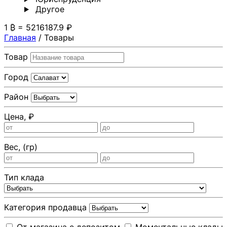
Другoе
1 ₿ = 5216187.9 ₽
Главная
/
Товары
Товар
Город
Район
Цена, ₽
Вес, (гр)
Тип клада
Категория продавца