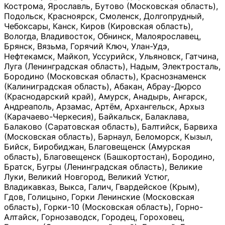
Кострома, Ярославль, Бутово (Московская область),
Подольск, Красноярск, Смоленск, Долгопрудный,
Чебоксары, Канск, Киров (Кировская область),
Вологда, Владивосток, Обнинск, Малоярославец,
Брянск, Вязьма, Горячий Ключ, Улан-Удэ,
Нефтекамск, Майкоп, Уссурийск, Ульяновск, Гатчина,
Луга (Ленинградская область), Надым, Электросталь,
Бородино (Московская область), Краснознаменск
(Калиниградская область), Абакан, Абрау-Дюрсо
(Краснодарский край), Амурск, Анадырь, Ангарск,
Андреаполь, Арзамас, Артём, Архангельск, Архыз
(Карачаево-Черкесия), Байкальск, Балаклава,
Балаково (Саратовская область), Балтийск, Барвиха
(Московская область), Барнаул, Беломорск, Кызыл,
Бийск, Биробиджан, Благовещенск (Амурская
область), Благовещенск (Башкортостан), Бородино,
Братск, Бугры (Ленинградская область), Великие
Луки, Великий Новгород, Великий Устюг,
Владикавказ, Выкса, Галич, Гвардейское (Крым),
Гдов, Голицыно, Горки Ленинские (Московская
область), Горки-10 (Московская область), Горно-
Алтайск, Горнозаводск, Городец, Гороховец,