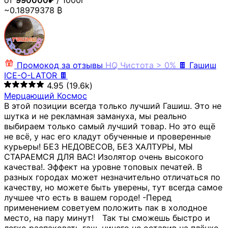
от
990000₽
/ 1000г
~0.18979378 ₿
Промокод за отзывы
HQ
Чистота > 0%
🍫 Гашиш
ICE-O-LATOR 🍫
4.95
(19.6k)
Мерцающий Космос
В этой позиции всегда только лучший Гашиш. Это не
шутка и не рекламная замануха, мы реально
выбираем только самый лучший товар. Но это ещё
не всё, у нас его кладут обученные и проверенные
курьеры! БЕЗ НЕДОВЕСОВ, БЕЗ ХАЛТУРЫ, МЫ
СТАРАЕМСЯ ДЛЯ ВАС! Изолятор очень высокого
качества!. Эффект на уровне топовых печатей. В
разных городах может незначительно отличаться по
качеству, но можете быть уверены, тут всегда самое
лучшее что есть в вашем городе! -Перед
применением советуем положить пак в холодное
место, на пару минут!⠀ Так ты сможешь быстро и