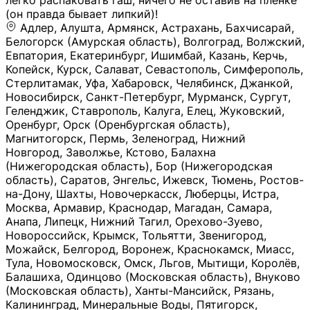
легко распаковать гаш, ничего не оставив на плёнке
(он правда бывает липкий)!
Адлер, Алушта, Армянск, Астрахань, Бахчисарай,
Белогорск (Амурская область), Волгоград, Волжский,
Евпатория, Екатеринбург, Ишимбай, Казань, Керчь,
Копейск, Курск, Салават, Севастополь, Симферополь,
Стерлитамак, Уфа, Хабаровск, Челябинск, Джанкой,
Новосибирск, Санкт-Петербург, Мурманск, Сургут,
Геленджик, Ставрополь, Калуга, Елец, Жуковский,
Оренбург, Орск (Оренбургская область),
Магнитогорск, Пермь, Зеленоград, Нижний
Новгород, Заволжье, Кстово, Балахна
(Нижегородская область), Бор (Нижегородская
область), Саратов, Энгельс, Ижевск, Тюмень, Ростов-
на-Дону, Шахты, Новочеркасск, Люберцы, Истра,
Москва, Армавир, Краснодар, Магадан, Самара,
Анапа, Липецк, Нижний Тагил, Орехово-Зуево,
Новороссийск, Крымск, Тольятти, Звенигород,
Можайск, Белгород, Воронеж, Краснокамск, Миасс,
Тула, Новомосковск, Омск, Льгов, Мытищи, Королёв,
Балашиха, Одинцово (Московская область), Внуково
(Московская область), Ханты-Мансийск, Рязань,
Калининград, Минеральные Воды, Пятигорск,