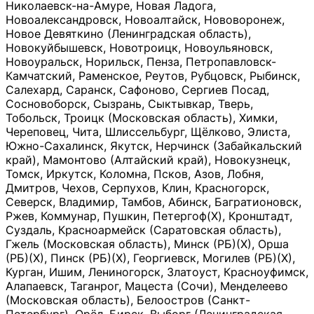
Николаевск-на-Амуре, Новая Ладога,
Новоалександровск, Новоалтайск, Нововоронеж,
Новое Девяткино (Ленинградская область),
Новокуйбышевск, Новотроицк, Новоульяновск,
Новоуральск, Норильск, Пенза, Петропавловск-
Камчатский, Раменское, Реутов, Рубцовск, Рыбинск,
Салехард, Саранск, Сафоново, Сергиев Посад,
Сосновоборск, Сызрань, Сыктывкар, Тверь,
Тобольск, Троицк (Московская область), Химки,
Череповец, Чита, Шлиссельбург, Щёлково, Элиста,
Южно-Сахалинск, Якутск, Нерчинск (Забайкальский
край), Мамонтово (Алтайский край), Новокузнецк,
Томск, Иркутск, Коломна, Псков, Азов, Лобня,
Дмитров, Чехов, Серпухов, Клин, Красногорск,
Северск, Владимир, Тамбов, Абинск, Багратионовск,
Ржев, Коммунар, Пушкин, Петергоф(Х), Кронштадт,
Суздаль, Красноармейск (Саратовская область),
Гжель (Московская область), Минск (РБ)(Х), Орша
(РБ)(Х), Пинск (РБ)(Х), Георгиевск, Могилев (РБ)(Х),
Курган, Ишим, Лениногорск, Златоуст, Красноуфимск,
Алапаевск, Таганрог, Мацеста (Сочи), Менделеево
(Московская область), Белоостров (Санкт-