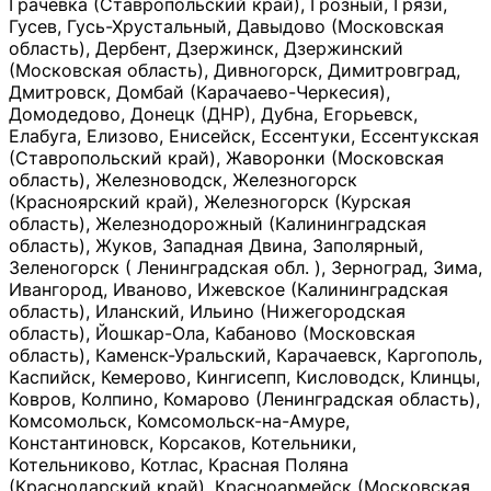
Грачевка (Ставропольский край), Грозный, Грязи,
Гусев, Гусь-Хрустальный, Давыдово (Московская
область), Дербент, Дзержинск, Дзержинский
(Московская область), Дивногорск, Димитровград,
Дмитровск, Домбай (Карачаево-Черкесия),
Домодедово, Донецк (ДНР), Дубна, Егорьевск,
Елабуга, Елизово, Енисейск, Ессентуки, Ессентукская
(Ставропольский край), Жаворонки (Московская
область), Железноводск, Железногорск
(Красноярский край), Железногорск (Курская
область), Железнодорожный (Калининградская
область), Жуков, Западная Двина, Заполярный,
Зеленогорск ( Ленинградская обл. ), Зерноград, Зима,
Ивангород, Иваново, Ижевское (Калининградская
область), Иланский, Ильино (Нижегородская
область), Йошкар-Ола, Кабаново (Московская
область), Каменск-Уральский, Карачаевск, Каргополь,
Каспийск, Кемерово, Кингисепп, Кисловодск, Клинцы,
Ковров, Колпино, Комарово (Ленинградская область),
Комсомольск, Комсомольск-на-Амуре,
Константиновск, Корсаков, Котельники,
Котельниково, Котлас, Красная Поляна
(Краснодарский край), Красноармейск (Московская