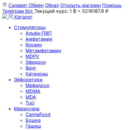
Салават
Обмен
Обнал
Открыть магазин
Помощь
Телеграм бот
Текущий курс: 1 ₿ = 5216187.9 ₽
Каталог
Стимуляторы
Альфа-ПВП
Амфетамин
Кокаин
Метамфетамин
MDPV
Эфедрон
Винт
Катиноны
Эйфоретики
Мефедрон
MDMA
MDA
Tuci
Марихуана
CannaFood
Бошка
Гашиш