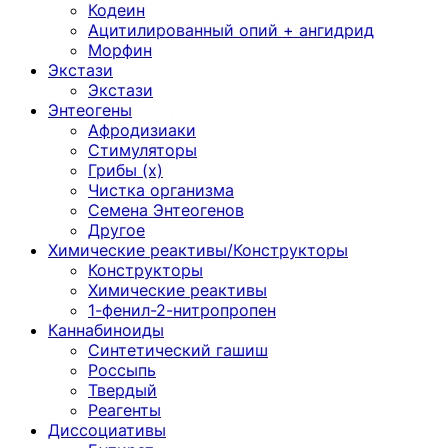
Кодеин
Ацитилированный опий + ангидрид
Морфин
Экстази
Экстази
Энтеогены
Афродизиаки
Стимуляторы
Грибы (х)
Чистка организма
Семена Энтеогенов
Другое
Химические реактивы/Конструкторы
Конструкторы
Химические реактивы
1-фенил-2-нитропропен
Каннабиноиды
Синтетический гашиш
Россыпь
Твердый
Реагенты
Диссоциативы