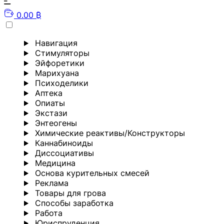
0.00 ₿
Навигация
Стимуляторы
Эйфоретики
Марихуана
Психоделики
Аптека
Опиаты
Экстази
Энтеогены
Химические реактивы/Конструкторы
Каннабиноиды
Диссоциативы
Медицина
Основа курительных смесей
Реклама
Товары для грова
Способы заработка
Работа
Юриспруденция