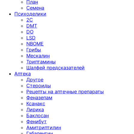
План
Семена
Психоделики
2C
DMT
DO
LSD
NBOME
Грибы
Мескалин
Триптамины
Шалфей предсказателей
Аптека
Другое
Стероиды
Рецепты на аптечные препараты
Феназепам
Ксанакс
Лирика
Баклосан
Фенибут
Амитриптилин
Габапентин