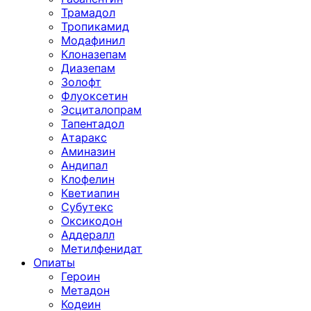
Трамадол
Тропикамид
Модафинил
Клоназепам
Диазепам
Золофт
Флуоксетин
Эсциталопрам
Тапентадол
Атаракс
Аминазин
Андипал
Клофелин
Кветиапин
Субутекс
Оксикодон
Аддералл
Метилфенидат
Опиаты
Героин
Метадон
Кодеин