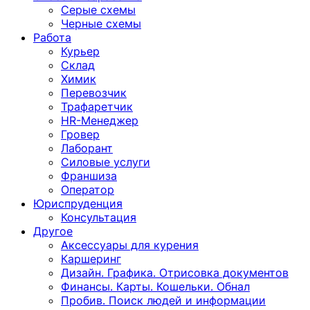
Серые схемы
Черные схемы
Работа
Курьер
Склад
Химик
Перевозчик
Трафаретчик
HR-Менеджер
Гровер
Лаборант
Силовые услуги
Франшиза
Оператор
Юриспруденция
Консультация
Другoе
Аксессуары для курения
Каршеринг
Дизайн. Графика. Отрисовка документов
Финансы. Карты. Кошельки. Обнал
Пробив. Поиск людей и информации