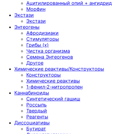
Ацитилированный опий + ангидрид
Морфин
Экстази
Экстази
Энтеогены
Афродизиаки
Стимуляторы
Грибы (х)
Чистка организма
Семена Энтеогенов
Другое
Химические реактивы/Конструкторы
Конструкторы
Химические реактивы
1-фенил-2-нитропропен
Каннабиноиды
Синтетический гашиш
Россыпь
Твердый
Реагенты
Диссоциативы
Бутират