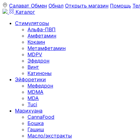
Салават
Обмен
Обнал
Открыть магазин
Помощь
Те
Каталог
Стимуляторы
Альфа-ПВП
Амфетамин
Кокаин
Метамфетамин
MDPV
Эфедрон
Винт
Катиноны
Эйфоретики
Мефедрон
MDMA
MDA
Tuci
Марихуана
CannaFood
Бошка
Гашиш
Масло/экстракты