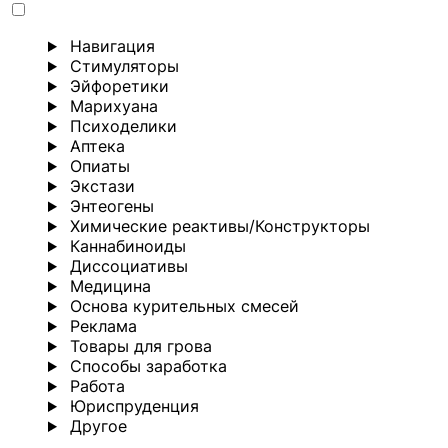
Навигация
Стимуляторы
Эйфоретики
Марихуана
Психоделики
Аптека
Опиаты
Экстази
Энтеогены
Химические реактивы/Конструкторы
Каннабиноиды
Диссоциативы
Медицина
Основа курительных смесей
Реклама
Товары для грова
Способы заработка
Работа
Юриспруденция
Другoе