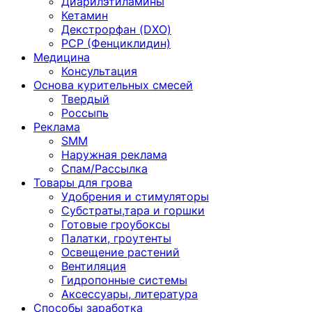
Диарилэтиламины
Кетамин
Декстрорфан (DXO)
PCP (Фенциклидин)
Медицина
Консультация
Основа курительных смесей
Твердый
Россыпь
Реклама
SMM
Наружная реклама
Спам/Рассылка
Товары для грова
Удобрения и стимуляторы
Субстраты,тара и горшки
Готовые гроубоксы
Палатки, гроутенты
Освещение растений
Вентиляция
Гидропонные системы
Аксессуары, литература
Способы заработка