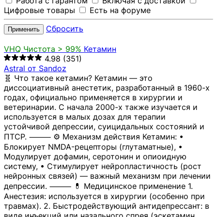
Работа с гарантом
Включая с доставкой
Цифровые товары
Есть на форуме
Сбросить
Применить
VHQ
Чистота > 99%
Кетамин
4.98
(351)
Astral от Sandoz
🧬 Что такое кетамин? Кетамин — это
диссоциативный анестетик, разработанный в 1960-х
годах, официально применяется в хирургии и
ветеринарии. С начала 2000-х также изучается и
используется в малых дозах для терапии
устойчивой депрессии, суицидальных состояний и
ПТСР. ⸻ ⚙️ Механизм действия Кетамин: •
Блокирует NMDA-рецепторы (глутаматные), •
Модулирует дофамин, серотонин и опиоидную
систему, • Стимулирует нейропластичность (рост
нейронных связей) — важный механизм при лечении
депрессии. ⸻ 💊 Медицинское применение 1.
Анестезия: используется в хирургии (особенно при
травмах). 2. Быстродействующий антидепрессант: в
виде инъекций или назального спрея (эскетамин,