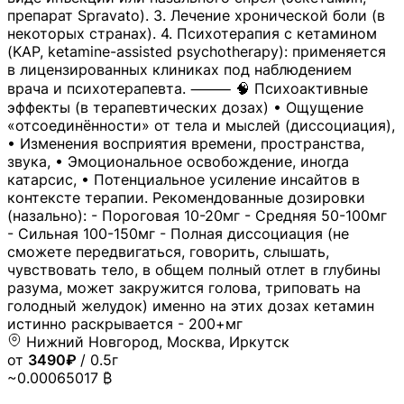
препарат Spravato). 3. Лечение хронической боли (в
некоторых странах). 4. Психотерапия с кетамином
(KAP, ketamine-assisted psychotherapy): применяется
в лицензированных клиниках под наблюдением
врача и психотерапевта. ⸻ 🧠 Психоактивные
эффекты (в терапевтических дозах) • Ощущение
«отсоединённости» от тела и мыслей (диссоциация),
• Изменения восприятия времени, пространства,
звука, • Эмоциональное освобождение, иногда
катарсис, • Потенциальное усиление инсайтов в
контексте терапии. Рекомендованные дозировки
(назально): - Пороговая 10-20мг - Средняя 50-100мг
- Сильная 100-150мг - Полная диссоциация (не
сможете передвигаться, говорить, слышать,
чувствовать тело, в общем полный отлет в глубины
разума, может закружится голова, триповать на
голодный желудок) именно на этих дозах кетамин
истинно раскрывается - 200+мг
Нижний Новгород, Москва, Иркутск
от
3490₽
/ 0.5г
~0.00065017 ₿