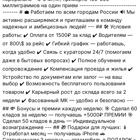
миллиграммов на один прием --------------------------
------- # 💼 Работаем по всем городам России 🔊 Мы
активно расширяемся и приглашаем в команду
надежных и амбициозных людей! --- ## 🛠 Условия
работы: ✔️ Оплата от 1500₽ за клад ✔️ Водителям —
от 800\$ за рейс ✔️ Гибкий график — работаешь,
когда удобно ✔️ Связь с куратором 24/7 (помогаем
даже в бытовых вопросах) ✔️ Полное обучение и
сопровождение ✔️ Компенсация проезда и жилья ✔️
Устройство по документам или залог — на ваш
выбор ✔️ Возможность бесплатного пользования
товаром ✔️ Карьерный рост до склада всего за 2
недели ✔️ Фасованный МК — удобно и безопасно ---
## 💸 Бонусы и премии каждую неделю: 🎯 Сделал 60
кладов за неделю — получаешь +5000₽ ПРЕМИИ 🎯
Сделал 50 кладов в день — Индивидуальное
вознаграждение --- ## 🎁 Подарки для лучших: 📱
Отработал месяц — получаешь iPhone 🚗
Сотрудничаем 3 месяца — автомобиль в ПОДАРОК -