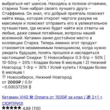
выбраться нет шансов. Находясь в полном отчаянии,
старина Тони набрал своего лучшего друга –
Стаффмена. Он знал, что добрый приятель поможет
найти вещь, которая откроет чертоги разума на
максимум и поможет отправить его в увлекательное
путешествие, где можно будет найти все ответы на
любые, даже самые потаённые, вопросы нашей
вселенной. Кетамин занял достойное место в
коллекции Старка. Теперь именно этот продукт
становится незаменимым помощником, когда нужно
увидеть будущее, понять прошлое и насладиться
настоящим! Скидки: 1) Новосибирск 0.3-5гр = 50% |
10-50гр = 20% ! Кладам более 6 месяцев ! 2) Нижний
Новгород: 1-3гр = 30% ! Успей купить ! Кладам более
6 месяцев !
Новосибирск, Нижний Новгород
от
2000₽
/ 0.5г
~0.00037259 ₿
Кетамин VHQ 🛠 Оплата от 1500₽ за клад / 🎁 2+1 =
СЮРПРИЗ!
4.89
(110)