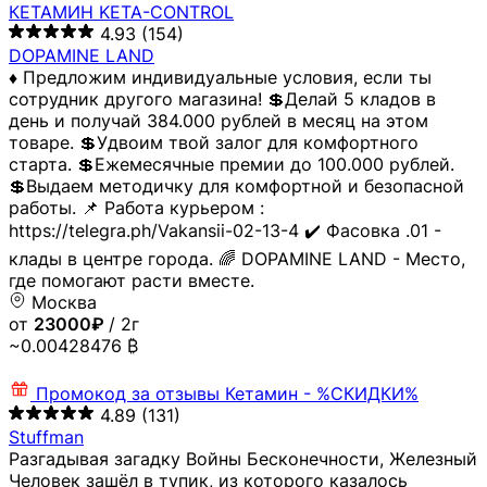
КЕТАМИН KETA-CONTROL
4.93
(154)
DOPAMINE LAND
♦️ Предложим индивидуальные условия, если ты
сотрудник другого магазина! 💲Делай 5 кладов в
день и получай 384.000 рублей в месяц на этом
товаре. 💲Удвоим твой залог для комфортного
старта. 💲Ежемесячные премии до 100.000 рублей.
💲Выдаем методичку для комфортной и безопасной
работы. 📌 Работа курьером :
https://telegra.ph/Vakansii-02-13-4 ✔️ Фасовка .01 -
клады в центре города. 🌈 DOPAMINE LAND - Место,
где помогают расти вместе.
Москва
от
23000₽
/ 2г
~0.00428476 ₿
Промокод за отзывы
Кетамин - %СКИДКИ%
4.89
(131)
Stuffman
Разгадывая загадку Войны Бесконечности, Железный
Человек зашёл в тупик, из которого казалось