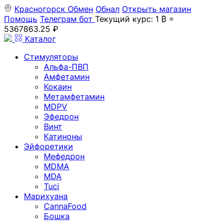
Красногорск
Обмен
Обнал
Открыть магазин
Помощь
Телеграм бот
Текущий курс: 1 ₿ =
5367863.25 ₽
Каталог
Стимуляторы
Альфа-ПВП
Амфетамин
Кокаин
Метамфетамин
MDPV
Эфедрон
Винт
Катиноны
Эйфоретики
Мефедрон
MDMA
MDA
Tuci
Марихуана
CannaFood
Бошка