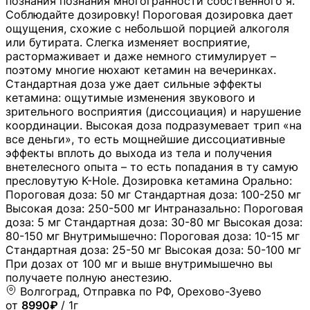
познания познания многогранности собственного я.
Соблюдайте дозировку! Пороговая дозировка дает
ощущения, схожие с небольшой порцией алкоголя
или бутирата. Слегка изменяет восприятие,
растормаживает и даже немного стимулирует –
поэтому многие нюхают кетамин на вечеринках.
Стандартная доза уже дает сильные эффекты
кетамина: ощутимые изменения звукового и
зрительного восприятия (диссоциация) и нарушение
координации. Высокая доза подразумевает трип «на
все деньги», то есть мощнейшие диссоциативные
эффекты вплоть до выхода из тела и получения
внетелесного опыта – то есть попадания в ту самую
пресловутую K-Hole. Дозировка кетамина Орально:
Пороговая доза: 50 мг Стандартная доза: 100-250 мг
Высокая доза: 250-500 мг Интраназально: Пороговая
доза: 5 мг Стандартная доза: 30-80 мг Высокая доза:
80-150 мг Внутримышечно: Пороговая доза: 10-15 мг
Стандартная доза: 25-50 мг Высокая доза: 50-100 мг
При дозах от 100 мг и выше внутримышечно вы
получаете полную анестезию.
Волгоград, Отправка по РФ, Орехово-Зуево
от
8990₽
/ 1г