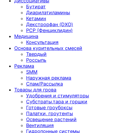
Диссоциативы
Бутират
Диарилэтиламины
Кетамин
Декстрорфан (DXO)
PCP (Фенциклидин)
Медицина
Консультация
Основа курительных смесей
Твердый
Россыпь
Реклама
SMM
Наружная реклама
Спам/Рассылка
Товары для грова
Удобрения и стимуляторы
Субстраты,тара и горшки
Готовые гроубоксы
Палатки, гроутенты
Освещение растений
Вентиляция
Гидропонные системы