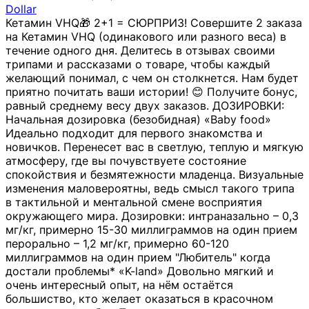
Dollar
Кетамин VHQ🎁 2+1 = СЮРПРИЗ! Совершите 2 заказа
на Кетамин VHQ (одинакового или разного веса) в
течение одного дня. Делитесь в отзывах своими
трипами и рассказами о товаре, чтобы каждый
желающий понимал, с чем он столкнется. Нам будет
приятно почитать ваши истории! 😊 Получите бонус,
равный среднему весу двух заказов. ДОЗИРОВКИ:
Начальная дозировка (безобидная) «Baby food»
Идеально подходит для первого знакомства и
новичков. Перенесет вас в светлую, теплую и мягкую
атмосферу, где вы почувствуете состояние
спокойствия и безмятежности младенца. Визуальные
изменения маловероятны, ведь смысл такого трипа
в тактильной и ментальной смене восприятия
окружающего мира. Дозировки: интраназально – 0,3
мг/кг, примерно 15-30 миллиграммов на один прием
перорально – 1,2 мг/кг, примерно 60-120
миллиграммов на один прием "Любитель" когда
достали проблемы* «K-land» Довольно мягкий и
очень интересный опыт, на нём остаётся
большиство, кто желает оказаться в красочном