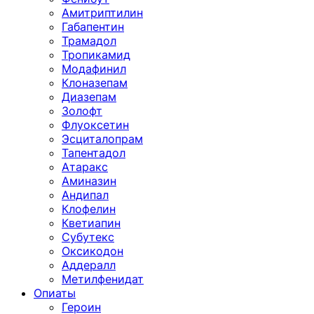
Амитриптилин
Габапентин
Трамадол
Тропикамид
Модафинил
Клоназепам
Диазепам
Золофт
Флуоксетин
Эсциталопрам
Тапентадол
Атаракс
Аминазин
Андипал
Клофелин
Кветиапин
Субутекс
Оксикодон
Аддералл
Метилфенидат
Опиаты
Героин