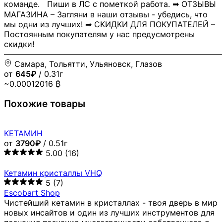
команде. Пиши в ЛС с пометкой работа. ➡ ОТЗЫВЫ
МАГАЗИНА – Загляни в наши отзывы - убедись, что
мы одни из лучших! ➡ СКИДКИ ДЛЯ ПОКУПАТЕЛЕЙ –
Постоянным покупателям у нас предусмотрены
скидки!
―――――――――――――――――――――――――――
Самара, Тольятти, Ульяновск, Глазов
от
645₽
/ 0.31г
~0.00012016 ₿
Похожие товары
КЕТАМИН
от
3790₽
/ 0.51г
5.00
(16)
Кетамин кристаллы VHQ
5
(7)
Escobart Shop
Чистейший кетамин в кристаллах - твоя дверь в мир
новых инсайтов и один из лучших инструментов для