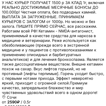
У НАС КУРЬЕР ПОЛУЧАЕТ 1500 р ЗА КЛАД 1г, включая
РЕАЛЬНО ДОСТИЖИМЫЕ МЕСЯЧНЫЕ БОНУСЫ ДО
100.000р! Честная оплата, без подводных камней.
ВЫПЛАТА ЗА ЗАГРУЖЕННЫЕ. ПРИНИМАЕМ
КУРЬЕРОВ С ЗАЛОГОМ от 1000р. Но можно и без
залога. ПИШИТЕ ПРЯМО СЕЙЧАС, все расскажем.
Работаем всей РФ! Кетамин - NMDA-антагонист,
применяемый в качестве средства для наркоза в
медицине и ветеринарии. Реже используется как
обезболивающее (прежде всего в экстренной
медицине и у пациентов с противопоказаниями к
применению опиоидных и барбитуратных
анальгетиков) и для лечения бронхоспазма. Является
также диссоциативным веществом. Внешне кетамин
похож на сахар. Вкус лифтов горький, но не
противный [лифты терпимые]. Горечь уходит быстро,
с первыми нотами прихода. Эффект невероятно
яркий, приходит с огромной силой.Премиум
качество, запредельное блаженство и мир
чувственных удовольствий всего в одном дороге!
Сочи
от
2590₽
/ 0.5г