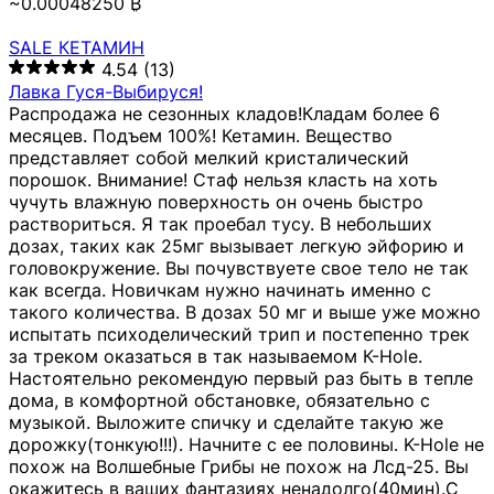
~0.00048250 ₿
SALE КЕТАМИН
4.54
(13)
Лавка Гуся-Выбируся!
Распродажа не сезонных кладов!Кладам более 6
месяцев. Подъем 100%! Кетамин. Вещество
представляет собой мелкий кристалический
порошок. Внимание! Стаф нельзя класть на хоть
чучуть влажную поверхность он очень быстро
раствориться. Я так проебал тусу. В небольших
дозах, таких как 25мг вызывает легкую эйфорию и
головокружение. Вы почувствуете свое тело не так
как всегда. Новичкам нужно начинать именно с
такого количества. В дозах 50 мг и выше уже можно
испытать психоделический трип и постепенно трек
за треком оказаться в так называемом К-Hole.
Настоятельно рекомендую первый раз быть в тепле
дома, в комфортной обстановке, обязательно с
музыкой. Выложите спичку и сделайте такую же
дорожку(тонкую!!!). Начните с ее половины. K-Hole не
похож на Волшебные Грибы не похож на Лсд-25. Вы
окажитесь в ваших фантазиях ненадолго(40мин).С