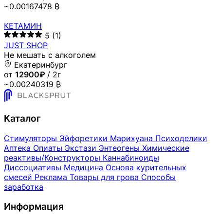
~0.00167478 ₿
КЕТАМИН
5
(1)
JUST SHOP
Не мешать с алкоголем
Екатеринбург
от
12900₽
/ 2г
~0.00240319 ₿
Каталог
Стимуляторы
Эйфоретики
Марихуана
Психоделики
Аптека
Опиаты
Экстази
Энтеогены
Химические
реактивы/Конструкторы
Каннабиноиды
Диссоциативы
Медицина
Основа курительных
смесей
Реклама
Товары для грова
Способы
заработка
Информация