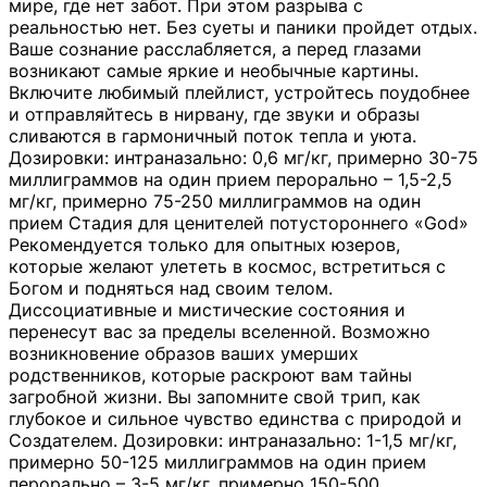
мире, где нет забот. При этом разрыва с
реальностью нет. Без суеты и паники пройдет отдых.
Ваше сознание расслабляется, а перед глазами
возникают самые яркие и необычные картины.
Включите любимый плейлист, устройтесь поудобнее
и отправляйтесь в нирвану, где звуки и образы
сливаются в гармоничный поток тепла и уюта.
Дозировки: интраназально: 0,6 мг/кг, примерно 30-75
миллиграммов на один прием перорально – 1,5-2,5
мг/кг, примерно 75-250 миллиграммов на один
прием Стадия для ценителей потустороннего «God»
Рекомендуется только для опытных юзеров,
которые желают улететь в космос, встретиться с
Богом и подняться над своим телом.
Диссоциативные и мистические состояния и
перенесут вас за пределы вселенной. Возможно
возникновение образов ваших умерших
родственников, которые раскроют вам тайны
загробной жизни. Вы запомните свой трип, как
глубокое и сильное чувство единства с природой и
Создателем. Дозировки: интраназально: 1-1,5 мг/кг,
примерно 50-125 миллиграммов на один прием
перорально – 3-5 мг/кг, примерно 150-500