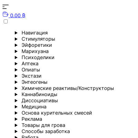
0.00 ₿
Навигация
Стимуляторы
Эйфоретики
Марихуана
Психоделики
Аптека
Опиаты
Экстази
Энтеогены
Химические реактивы/Конструкторы
Каннабиноиды
Диссоциативы
Медицина
Основа курительных смесей
Реклама
Товары для грова
Способы заработка
Работа