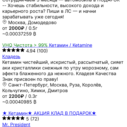
-- Хочешь стабильности, высокого дохода и
карьерного роста? Пиши в ЛС — и начни
зарабатывать уже сегодня!
Москва, Домодедово
от
2000₽
/ 0.5г
~0.00037259 ₿
VHQ
Чистота > 99%
Кетамин / Ketamine
4.94
(100)
Кладезь
Кетамин чистейший, искристый, рассыпчатый, сияет
аки кристаллики снежныя по утру морозному, сам
эфекта блаженного да нежного. Кладезя Качества
Знак присвоен по праву!
Санкт-Петербург, Москва, Руза, Королёв,
Кольчугино, Химки, Дмитров
от
2200₽
/ 0.3г
~0.00040985 ₿
★ Кетамин★ АКЦИЯ КЛАД В ПОДАРОК★
5
(72)
Mr. President