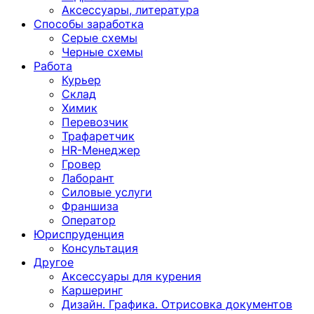
Аксессуары, литература
Способы заработка
Серые схемы
Черные схемы
Работа
Курьер
Склад
Химик
Перевозчик
Трафаретчик
HR-Менеджер
Гровер
Лаборант
Силовые услуги
Франшиза
Оператор
Юриспруденция
Консультация
Другoе
Аксессуары для курения
Каршеринг
Дизайн. Графика. Отрисовка документов