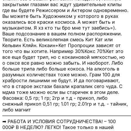
закрытыми глазами вас ждут удивительные клипы
где вы будете Режиссером и Актером одновременно.
Вы можете быть Художником у которого в руках
оказались все краски космоса. А может быть и
музыкантом. Я хз кто ты бро мне тут заебись=).
Ваше подсознание в вашем полном распоряжении.
Творите. Есть великолепная смесь Кит Кат или
Кельвин Кляйн. Кокаин+Кет Пропроции зависят от
того что вы хотите. Например 30%Кокс 70%Кет это
все еще будет трип, но с кокаиновой мягкостью, но
о сексе все равно можно забыть. И наоборот. Либо
больше трипа либо больше кокоса. На алкоголь в
разумных количествах тоже можно. Грам 100 для
храбрости лишними не будут. И да поговаривают,
что в старое экстази бахали крапалик сего чуда. С
мдма тоже можно если вы старичек в этом деле.
Фасовка: 0,5 гр; 1 гр; 2гр и т.д - прикоп, либо
снежный прикоп 0,51 гр; 1.01 гр; 2.01гр и т.д. - тайник,
либо магнит
―――――――――――――――――――――――――――
➡ РАБОТА И УСЛОВИЯ СОТРУДНИЧЕСТВА! – 100
000₽ В НЕДЕЛЮ? ЛЕГКО! Такое только в нашей