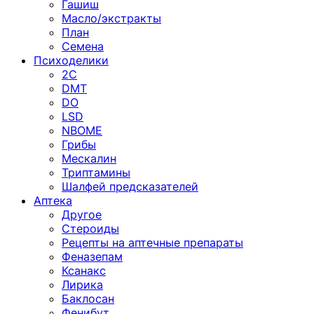
Гашиш
Масло/экстракты
План
Семена
Психоделики
2C
DMT
DO
LSD
NBOME
Грибы
Мескалин
Триптамины
Шалфей предсказателей
Аптека
Другое
Стероиды
Рецепты на аптечные препараты
Феназепам
Ксанакс
Лирика
Баклосан
Фенибут