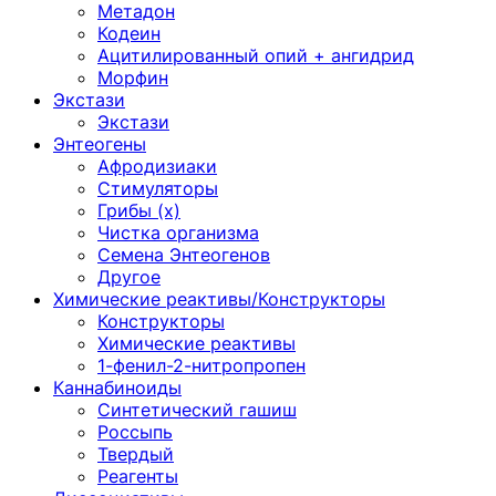
Метадон
Кодеин
Ацитилированный опий + ангидрид
Морфин
Экстази
Экстази
Энтеогены
Афродизиаки
Стимуляторы
Грибы (х)
Чистка организма
Семена Энтеогенов
Другое
Химические реактивы/Конструкторы
Конструкторы
Химические реактивы
1-фенил-2-нитропропен
Каннабиноиды
Синтетический гашиш
Россыпь
Твердый
Реагенты