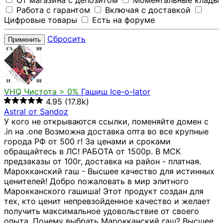
От магазина с депозитом
Моментальные клады
Работа с гарантом
Включая с доставкой
Цифровые товары
Есть на форуме
Сбросить
Применить
VHQ
Чистота > 0%
Гашиш Ice-o-lator
4.95
(17.8k)
Astral от Sandoz
У кого не открываются ссылки, поменяйте домен с
.in на .one Возможна доставка опта во все крупные
города РФ от 500 г! За ценами и сроками
обращайтесь в ЛС! РАБОТА от 1500р. В МСК
предзаказы от 100г, доставка на район - платная.
Марокканский гаш - Высшее качество для истинных
ценителей! Добро пожаловать в мир элитного
Марокканского гашиша! Этот продукт создан для
тех, кто ценит непревзойденное качество и желает
получить максимальное удовольствие от своего
опыта. Почему выбрать Марокканский гаш? Высшее