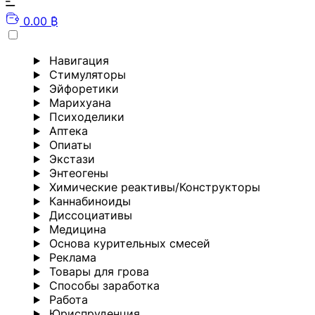
0.00 ₿
Навигация
Стимуляторы
Эйфоретики
Марихуана
Психоделики
Аптека
Опиаты
Экстази
Энтеогены
Химические реактивы/Конструкторы
Каннабиноиды
Диссоциативы
Медицина
Основа курительных смесей
Реклама
Товары для грова
Способы заработка
Работа
Юриспруденция