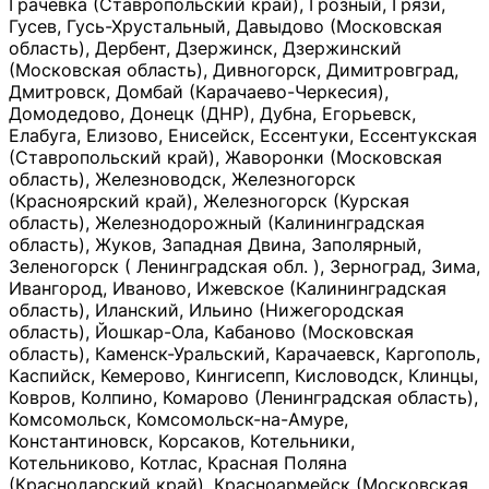
Грачевка (Ставропольский край), Грозный, Грязи,
Гусев, Гусь-Хрустальный, Давыдово (Московская
область), Дербент, Дзержинск, Дзержинский
(Московская область), Дивногорск, Димитровград,
Дмитровск, Домбай (Карачаево-Черкесия),
Домодедово, Донецк (ДНР), Дубна, Егорьевск,
Елабуга, Елизово, Енисейск, Ессентуки, Ессентукская
(Ставропольский край), Жаворонки (Московская
область), Железноводск, Железногорск
(Красноярский край), Железногорск (Курская
область), Железнодорожный (Калининградская
область), Жуков, Западная Двина, Заполярный,
Зеленогорск ( Ленинградская обл. ), Зерноград, Зима,
Ивангород, Иваново, Ижевское (Калининградская
область), Иланский, Ильино (Нижегородская
область), Йошкар-Ола, Кабаново (Московская
область), Каменск-Уральский, Карачаевск, Каргополь,
Каспийск, Кемерово, Кингисепп, Кисловодск, Клинцы,
Ковров, Колпино, Комарово (Ленинградская область),
Комсомольск, Комсомольск-на-Амуре,
Константиновск, Корсаков, Котельники,
Котельниково, Котлас, Красная Поляна
(Краснодарский край), Красноармейск (Московская