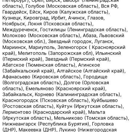
Петербург), Орёл, Бирск, Выборг (Ленинградская
область), Голубое (Московская область), Вся РФ,
Гвардейск, Ейск, Киров (Калужская область),
Кузнецк, Кировград, Ирбит, Ачинск, Глазов,
Ноябрьск, Локня (Псковская область),
Междуреченск, Гостилицы (Ленинградская область),
Молоково (Московская область), Абаза, Львовский
(Московская обл.), Звездный городок, Луганск,
Мариинск, Мариуполь, Зеленогорск ( Красноярский
край), Мелитополь (Запорожская обл), Ильинский
(Пермский край), Звездный (Пермский край),
Абатское (Тюменская область), Агинское
(Забайкальский край), Алтайское (Алтайский край),
Афанасьево (Кировская область), Городище
(Волгоградская область), Долгое (Орловская
область), Емельяново (Красноярский край),
Забайкальск, Корнево (Калининградская область),
Красногородск (Псковская область), Куйбышево
(Ростовская область), Куйтун (Иркутская область),
Лермонтово (Краснодарский край), Мальта
(Иркутская область), Мельниково (Томская область),
Нижнеангарск (Республика Бурятия), Горловка
(ДНР), Макеевка (ДНР), Лукино (Нижегородская