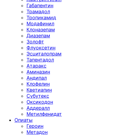
Габапентин
Трамадол
Тропикамид
Модафинил
Клоназепам
Диазепам
Золофт
Флуоксетин
Эсциталопрам
Тапентадол
Атаракс
Аминазин
Андипал
Клофелин
Кветиапин
Субутекс
Оксикодон
Аддералл
Метилфенидат
Опиаты
Героин
Метадон