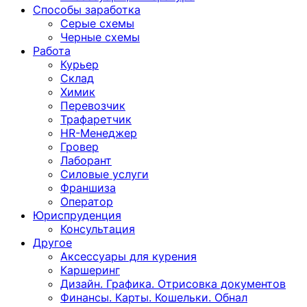
Способы заработка
Серые схемы
Черные схемы
Работа
Курьер
Склад
Химик
Перевозчик
Трафаретчик
HR-Менеджер
Гровер
Лаборант
Силовые услуги
Франшиза
Оператор
Юриспруденция
Консультация
Другoе
Аксессуары для курения
Каршеринг
Дизайн. Графика. Отрисовка документов
Финансы. Карты. Кошельки. Обнал