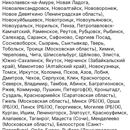
Николаевск-на-Амуре, Новая Ладога,
Новоалександровск, Новоалтайск, Нововоронеж,
Новое Девяткино (Ленинградская область),
Новокуйбышевск, Новотроицк, Новоульяновск,
Новоуральск, Норильск, Пенза, Петропавловск-
Камчатский, Раменское, Реутов, Рубцовск, Рыбинск,
Салехард, Саранск, Сафоново, Сергиев Посад,
Сосновоборск, Сызрань, Сыктывкар, Тверь,
Тобольск, Троицк (Московская область), Химки,
Череповец, Чита, Шлиссельбург, Щёлково, Элиста,
Южно-Сахалинск, Якутск, Нерчинск (Забайкальский
край), Мамонтово (Алтайский край), Новокузнецк,
Томск, Иркутск, Коломна, Псков, Азов, Лобня,
Дмитров, Чехов, Серпухов, Клин, Красногорск,
Северск, Владимир, Тамбов, Абинск, Багратионовск,
Ржев, Коммунар, Пушкин, Петергоф(Х), Кронштадт,
Суздаль, Красноармейск (Саратовская область),
Гжель (Московская область), Минск (РБ)(Х), Орша
(РБ)(Х), Пинск (РБ)(Х), Георгиевск, Могилев (РБ)(Х),
Курган, Ишим, Лениногорск, Златоуст, Красноуфимск,
Алапаевск, Таганрог, Мацеста (Сочи), Менделеево
(Московская область), Белоостров (Санкт-