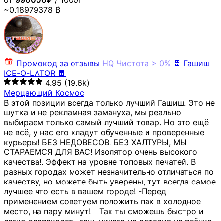
от
990000₽
/ 1000г
~0.18979378 ₿
Промокод за отзывы
HQ
Чистота > 0%
🍫 Гашиш
ICE-O-LATOR 🍫
4.95
(19.6k)
Мерцающий Космос
В этой позиции всегда только лучший Гашиш. Это не
шутка и не рекламная замануха, мы реально
выбираем только самый лучший товар. Но это ещё
не всё, у нас его кладут обученные и проверенные
курьеры! БЕЗ НЕДОВЕСОВ, БЕЗ ХАЛТУРЫ, МЫ
СТАРАЕМСЯ ДЛЯ ВАС! Изолятор очень высокого
качества!. Эффект на уровне топовых печатей. В
разных городах может незначительно отличаться по
качеству, но можете быть уверены, тут всегда самое
лучшее что есть в вашем городе! -Перед
применением советуем положить пак в холодное
место, на пару минут!⠀ Так ты сможешь быстро и