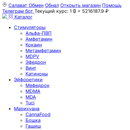
Салават
Обмен
Обнал
Открыть магазин
Помощь
Телеграм бот
Текущий курс: 1 ₿ = 5216187.9 ₽
Каталог
Стимуляторы
Альфа-ПВП
Амфетамин
Кокаин
Метамфетамин
MDPV
Эфедрон
Винт
Катиноны
Эйфоретики
Мефедрон
MDMA
MDA
Tuci
Марихуана
CannaFood
Бошка
Гашиш