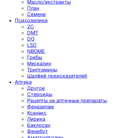
Масло/экстракты
План
Семена
Психоделики
2C
DMT
DO
LSD
NBOME
Грибы
Мескалин
Триптамины
Шалфей предсказателей
Аптека
Другое
Стероиды
Рецепты на аптечные препараты
Феназепам
Ксанакс
Лирика
Баклосан
Фенибут
Амитриптилин