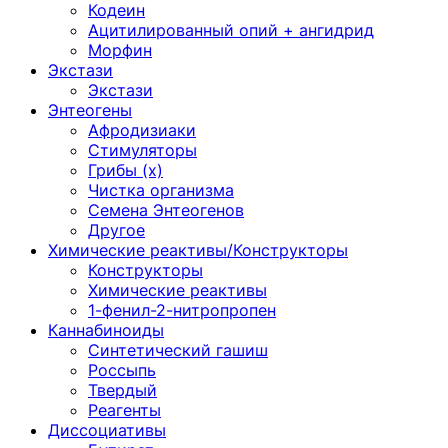
Кодеин
Ацитилированный опий + ангидрид
Морфин
Экстази
Экстази
Энтеогены
Афродизиаки
Стимуляторы
Грибы (х)
Чистка организма
Семена Энтеогенов
Другое
Химические реактивы/Конструкторы
Конструкторы
Химические реактивы
1-фенил-2-нитропропен
Каннабиноиды
Синтетический гашиш
Россыпь
Твердый
Реагенты
Диссоциативы