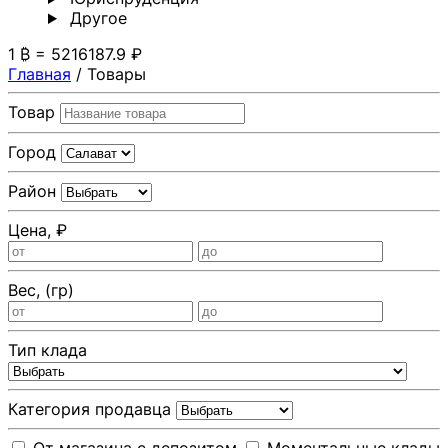
Другoе
1 ₿ = 5216187.9 ₽
Главная
/
Товары
Товар
Город
Район
Цена, ₽
Вес, (гр)
Тип клада
Категория продавца