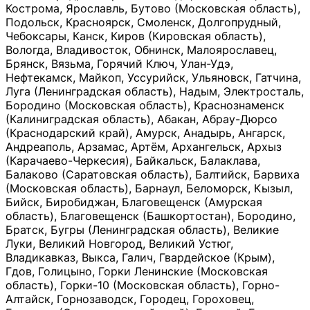
Кострома, Ярославль, Бутово (Московская область),
Подольск, Красноярск, Смоленск, Долгопрудный,
Чебоксары, Канск, Киров (Кировская область),
Вологда, Владивосток, Обнинск, Малоярославец,
Брянск, Вязьма, Горячий Ключ, Улан-Удэ,
Нефтекамск, Майкоп, Уссурийск, Ульяновск, Гатчина,
Луга (Ленинградская область), Надым, Электросталь,
Бородино (Московская область), Краснознаменск
(Калиниградская область), Абакан, Абрау-Дюрсо
(Краснодарский край), Амурск, Анадырь, Ангарск,
Андреаполь, Арзамас, Артём, Архангельск, Архыз
(Карачаево-Черкесия), Байкальск, Балаклава,
Балаково (Саратовская область), Балтийск, Барвиха
(Московская область), Барнаул, Беломорск, Кызыл,
Бийск, Биробиджан, Благовещенск (Амурская
область), Благовещенск (Башкортостан), Бородино,
Братск, Бугры (Ленинградская область), Великие
Луки, Великий Новгород, Великий Устюг,
Владикавказ, Выкса, Галич, Гвардейское (Крым),
Гдов, Голицыно, Горки Ленинские (Московская
область), Горки-10 (Московская область), Горно-
Алтайск, Горнозаводск, Городец, Гороховец,