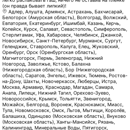
легко распаковать гаш, ничего не оставив на плёнке
(он правда бывает липкий)!
Адлер, Алушта, Армянск, Астрахань, Бахчисарай,
Белогорск (Амурская область), Волгоград, Волжский,
Евпатория, Екатеринбург, Ишимбай, Казань, Керчь,
Копейск, Курск, Салават, Севастополь, Симферополь,
Стерлитамак, Уфа, Хабаровск, Челябинск, Джанкой,
Новосибирск, Санкт-Петербург, Мурманск, Сургут,
Геленджик, Ставрополь, Калуга, Елец, Жуковский,
Оренбург, Орск (Оренбургская область),
Магнитогорск, Пермь, Зеленоград, Нижний
Новгород, Заволжье, Кстово, Балахна
(Нижегородская область), Бор (Нижегородская
область), Саратов, Энгельс, Ижевск, Тюмень, Ростов-
на-Дону, Шахты, Новочеркасск, Люберцы, Истра,
Москва, Армавир, Краснодар, Магадан, Самара,
Анапа, Липецк, Нижний Тагил, Орехово-Зуево,
Новороссийск, Крымск, Тольятти, Звенигород,
Можайск, Белгород, Воронеж, Краснокамск, Миасс,
Тула, Новомосковск, Омск, Льгов, Мытищи, Королёв,
Балашиха, Одинцово (Московская область), Внуково
(Московская область), Ханты-Мансийск, Рязань,
Калининград, Минеральные Воды, Пятигорск,