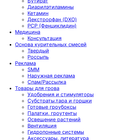
Бутират
Диарилэтиламины
Кетамин
Декстрорфан (DXO)
PCP (Фенциклидин)
Медицина
Консультация
Основа курительных смесей
Твердый
Россыпь
Реклама
SMM
Наружная реклама
Спам/Рассылка
Товары для грова
Удобрения и стимуляторы
Субстраты,тара и горшки
Готовые гроубоксы
Палатки, гроутенты
Освещение растений
Вентиляция
Гидропонные системы
Аксессуары, литература