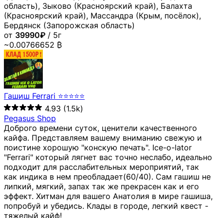
область), Зыково (Красноярский край), Балахта
(Красноярский край), Массандра (Крым, посёлок),
Бердянск (Запорожская область)
от
39990₽
/ 5г
~0.00766652 ₿
Гашиш Ferrari ⭐⭐⭐⭐⭐
4.93
(1.5k)
Pegasus Shop
Доброго времени суток, ценители качественного
кайфа. Представляем вашему вниманию свежую и
поистине хорошую "конскую печать". Ice-o-lator
"Ferrari" который лягнет вас точно неслабо, идеально
подходит для расслабительных мероприятий, так
как индика в нем преобладает(60/40). Сам гашиш не
липкий, мягкий, запах так же прекрасен как и его
эффект. Хитман для вашего Анатолия в мире гашиша,
попробуй и убедись. Клады в городе, легкий квест -
тяжелый кайф!