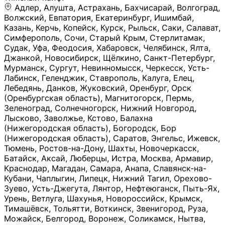
Адлер, Алушта, Астрахань, Бахчисарай, Волгоград, Волжский, Евпатория, Екатеринбург, Ишимбай, Казань, Керчь, Копейск, Курск, Рыльск, Саки, Салават, Симферополь, Сочи, Старый Крым, Стерлитамак, Судак, Уфа, Феодосия, Хабаровск, Челябинск, Ялта, Джанкой, Новосибирск, Щёлкино, Санкт-Петербург, Мурманск, Сургут, Невинномысск, Черкесск, Усть-Лабинск, Геленджик, Ставрополь, Калуга, Елец, Лебедянь, Данков, Жуковский, Оренбург, Орск (Оренбургская область), Магнитогорск, Пермь, Зеленоград, Солнечногорск, Нижний Новгород, Лысково, Заволжье, Кстово, Балахна (Нижегородская область), Богородск, Бор (Нижегородская область), Саратов, Энгельс, Ижевск, Тюмень, Ростов-на-Дону, Шахты, Новочеркасск, Батайск, Аксай, Люберцы, Истра, Москва, Армавир, Краснодар, Магадан, Самара, Анапа, Славянск-на-Кубани, Чаплыгин, Липецк, Нижний Тагил, Орехово-Зуево, Усть-Джегута, Лянтор, Нефтеюганск, Пыть-Ях, Урень, Ветлуга, Шахунья, Новороссийск, Крымск, Тимашёвск, Тольятти, Воткинск, Звенигород, Руза, Можайск, Белгород, Воронеж, Соликамск, Нытва, Лысьва (Пермский край), Чусовой, Кунгур, Краснокамск, Миасс, Губаха, Тула, Новомосковск, Донской, Омск, Льгов, Мытищи, Королёв, Ивантеевка, Балашиха, Семилуки, Кудымкар, Старый Оскол, Оса (Пермский край), Одинцово (Московская область), Ханты-Мансийск, Лабинск, Темрюк, Курганинск, Белореченск (Краснодарский край), Алупкa, Губкин, Рязань, Калининград, Усть-Илимск, Фрязино, Минеральные Воды, Пятигорск, Кострома, Ярославль, Коркино, Верхняя Пышма, Подольск, Красноярск, Смоленск, Долгопрудный, Чебоксары, Калачинск, Канск, Киров (Кировская область), Вологда, Рославль, Владивосток, Обнинск, Балабаново (Калужская область), Малоярославец, Брянск, Видное, Ярцево, Вязьма, Гагарин, Приволжск, Фурманов, Чайковский, Кинешма, Горячий Ключ, Улан-Удэ, Туймазы, Дюртюли, Альметьевск, Нефтекамск, Хадыженск, Апшеронск, Майкоп, Уссурийск, Ульяновск, Гатчина, Луга (Ленинградская область), Надым, Ногинск, Электросталь, Железнодорожный (Московская область), Бутурлиновка, Кириллов, Краснознаменск (Калиниградская область), Мышкин, Томмот, Холм, Абакан, Абдулино, Агидель, Агрыз, Адыгейск, Азнакаево, Алатырь, Алдан, Алейск, Александров, Александровск, Алексеевка (Белгородская обл.), Алексин, Амурск, Анадырь, Ангарск, Андреаполь, Анжеро-Судженск, Анива, Апатиты, Арамиль, Ардон, Арзамас, Аркадак, Арсеньев, Артём, Артёмовский, Архангельск, Асбест, Асино, Аткарск, Ахтубинск, Аша, Бабаево (Вологодская область), Бавлы (Республика Татарстан), Байкальск, Бакал, Баксан, Балаклава, Балаково (Саратовская область), Балашов (Саратовская область), Балтийск, Барабинск, Барнаул, Барыш (Ульяновская область), Бежецк, Белая Калитва (Ростовская область), Белебей, Белогорск (Крым), Белозерск, Белокуриха, Беломорск, Белоозёрский (Московская область), Белорецк (Республика Башкортостан), Кызыл, Белоярский (Ханты-Мансийский АО), Бердск, Березники (Пермский край), Берёзовский (Кемеровская область), Берёзовский (Свердловская область), Беслан, Бийск, Бикин, Билибино, Биробиджан, Благовещенск (Амурская область), Благовещенск (Башкортостан), Бобров, Богородицк, Боготол, Богучар, Бокситогорск (Ленинградская область), Бологое (Тверская область), Болхов, Большой Камень (Приморский край), Борисоглебск (Воронежская область), Боровичи (Новгородская область), Боровск, Бородино, Братск, Бронницы (Московская область), Бугульма (Республика Татарстан), Бугуруслан (Оренбургская область), Буинск, Буй, Буйнакск, Валдай, Валуйки, Велиж, Великие Луки, Великий Новгород, Великий Устюг, Вельск, Венёв, Верещагино, Верхнеуральск, Верхний Уфалей, Верхняя Салда, Верхняя Тура, Весьегонск, Вилючинск, Вихоревка, Вичуга, Владикавказ, Волгодонск, Волгореченск, Володарск, Волосово, Волчанск, Вольск, Воркута, Ворсма, Всеволожск (Ленинградская область), Вуктыл, Выкса, Высоковск, Высоцк, Вытегра, Вышний Волочёк, Вяземский, Вязники, Вятские Поляны, Нея, Шилка, Гаврилов Посад, Гаврилов-Ям, Гай, Галич, Гдов, Голицыно, Горно-Алтайск, Горнозаводск, Горняк, Городец, Гороховец, Гремячинск, Грозный, Грязи, Грязовец, Губкинский, Гуково, Гулькевичи, Гурьевск (Калининградская область), Гурьевск (Кемеровская область), Гусев, Гусь-Хрустальный, Давлеканово, Далматово, Дальнегорск, Дегтярск, Дедовск, Демидов, Дербент, Десногорск, Дзержинск, Дзержинский (Московская область), Дивногорск, Димитровград, Дмитровск, Дно, Добрянка, Долинск, Домодедово, Донецк (ДНР), Дорогобуж, Дрезна, Дубна, Дудинка, Духовщина, Дятьково, Егорьевск, Елабуга, Елизово, Ельня (Будет изменено название), Емва, Енисейск, Ермолино, Ершов, Ессентуки, Ефремов, Железноводск, Железногорск (Красноярский край), Железногорск (Курская область), Железногорск-Илимский, Жигулёвск, Жиздра, Жирновск, Жуков, Жуковка, Заводоуковск, Заволжск, Задонск, Заинск, Заозёрный, Заозёрск, Западная Двина, Заполярный, Зарайск, Заречный (Пензенская область), Заречный (Свердловская область), Заринск, Звенигово, Зверево, Зеленогорск ( Ленинградская обл. ), Зеленоградск, Зеленодольск, Зеленокумск, Зерноград, Зима, Змеиногорск, Зубцов, Ивангород, Иваново, Ивдель, Избербаш, Изобильный, Иланский, Инза, Инкерман, Инта, Ипатово, Искитим, Йошкар-Ола, Кадников, Калач, Калач-на-Дону, Калининск, Калтан, Калязин, Камбарка, Каменка (Пензенская область), Каменногорск (Ленинградская область), Каменск-Уральский, Каменск-Шахтинский, Камень-на-Оби, Камешково, Камышин, Канаш, Кандалакша, Карабаново, Карабаш, Карачаевск, Каргат, Каргополь, Карпинск, Карталы, Касимов, Касли, Каспийск, Катав-Ивановск, Катайск, Качканар, Кашин, Кашира, Кемерово, Кемь, Кизел, Кизилюрт, Кизляр, Кимовск, Кимры, Кингисепп, Кинель, Киреевск, Киренск, Киржач, Кириши, Кирово-Чепецк, Кировск (Ленинградская область), Кировск (Мурманская область), Кирсанов, Киселёвск, Кисловодск, Климовск, Клинцы, Княгинино, Ковдор, Ковров, Когалым, Козельск, Козьмодемьянск, Кола, Кологрив, Колпашево, Колпино, Кольчугино, Комсомольск, Комсомольск-на-Амуре, Конаково, Кондопога, Кондрово, Константиновск, Кораблино, Кореновск, Корсаков, Коряжма, Костерёво, Костомукша, Котельники, Котельниково, Котельнич, Котлас, Котовск, Кохма, Красноармейск (Московская область), Краснозаводск, Краснознаменск (Московская область), Краснокаменск, Краснослободск (Волгоградская область), Краснотурьинск, Красноуральск, Красный Сулин, Кремёнки, Кропоткин, Кубинка, Кувшиново (Тверская область), Кудрово, Кулебаки, Кумертау, Курлово, Куровское, Куртамыш, Курчатов, Куса, Кушва, Кыштым, Лабытнанги, Лагань, Лаишево (Республика Татарстан), Лакинск, Лангепас, Лахденпохья, Ленинск-Кузнецкий, Ленск (Республика Саха), Лермонтов (Ставропольский край), Лесозаводск (Приморский край), Лесосибирск, Ливны (Орловская область), Ликино-Дулёво, Липки (Тульская область), Лиски (Воронежская область), Лихославль, Лодейное Поле, Ломоносов (Санкт-Петербург), Лосино-Петровский, Лукоянов, Луховицы, Лыткарино, Любань (Ленинградская область), Любим, Людиново, Магас, Майский, Макаров, Малая Вишера, Малгобек, Мамадыш, Мамоново, Мантурово, Маркс, Махачкала, Мглин, Мегион, Медвежьегорск, Медногорск, Медынь, Меленки, Мелеуз, Менделеевск, Мещовск, Микунь, Миллерово, Минусинск, Миньяр, Мирный (Архангельская область), Мирный (Якутия), Михайловка (Город), Михайловск (Свердловская область), Михайловск (Ставропольский край), Могоча, Можга, Моздок, Мончегорск, Морозовск, Моршанск, Мосальск, Муравленко, Мурино, Муром, Мценск, Мыски, Набережные Челны, Навашино (Нижегородская область), Назарово (Красноярский край), Назрань, Нальчик, Наро-Фоминск, Нарткала, Нарьян-Мар, Находка, Невель (Псковская область), Невельск, Невьянск, Нелидово (Тверская область), Неман, Нерехта (Костромская область), Нерюнгри, Нестеров, Нефтегорск (Самарская область), Нефтекумск, Нижневартовск, Нижнекамск (Республика Татарстан), Нижнеудинск, Нижние Серги, Нижний Ломов, Нижняя Тура, Николаевск-на-Амуре, Никольск (Вологодская область), Никольск (Пензенская область), Новая Ладога, Новая Ляля, Новоалександровск, Новоалтайск, Нововоронеж, Новодвинск, Новозыбков, Новокубанск, Новокуйбышевск, Новомичуринск, Новопавловск, Новоржев, Новосокольники, Новотроицк, Новоульяновск, Новоуральск, Новохопёрск, Новочебоксарск, Новошахтинск, Новый Оскол, Новый Уренгой, Норильск, Нурлат, Нягань, Нязепетровск, Няндома, Облучье, Обоянь, Озёрск (Калининградская область), Озёрск (Челябинская область), Озёры, Октябрьск (Самарская область), Октябрьский (Башкортостан), Окуловка (Новгородская область), Оленегорск, Олонец, Онега, Опочка, Осинники, Осташков, Остров, Острогожск, Отрадный, Оха, Павлово, Павловск (Воронежская область), Павловск (Санкт-Петербург), Павловский Посад, Партизанск, Певек, Пенза, Первоуральск, Перевоз, Пересвет, Переславль-Залесский, Пестово (Новгородская область), Петрозаводск, Петропавловск-Камчатский, Печоры, Пикалёво, Пионерский, Питкяранта, Плавск, Плёс, Подпорожье, Покачи, Покров, Покровск, Полесск, Полысаево, Полярные Зори, Полярный, Поронайск, Порхов, Похвистнево, Почеп, Починок, Пошехонье, Правдинск, Приморск (Калининградская область), Приморско-Ахтарск, Приозерск, Прокопьевск, Протвино, Прохладный, Пугачёв, Пудож, Пустошка, Пушкино, Пущино, Пыталово, Радужный (Владимирская область), Радужный (Ханты-Мансийский АО), Райчихинск, Раменское, Рассказово, Ревда, Реж, Реутов, Родники, Россошь, Ростов (Ярославская обл.), Рошаль, Ртищево, Рубцовск, Рузаевка, Рыбинск, Рыбное, Ряжск, Салехард, Сальск, Саранск, Сарапул, Саров, Сасово, Сатка, Сафоново, Саяногорск, Саянск, Светлогорск, Светлоград, Светлый, Светогорск (Ленинградская область), Свободный, Себеж, Северобайкальск, Северодвинск, Североуральск, Сегежа, Семикаракорск, Сенгилей, Серафимович, Сергач, Сергиев Посад, Сердобск, Сертолово (Ленинградская область), Сестрорецк (Ленинградская область), Сибай, Скопин, Славгород, Сланцы, Слободской, Слюдянка, Собинка, Советск (Кировская область), Советск (Калининградская область), Советск (Тульская область), Советская Гавань, Советский (Ханты-Мансийский АО), Сокол (Вологодская область), Солигалич, Соль-Илецк, Сольцы, Сортавала, Сосенский, Сосновоборск, Сосновый Бор (Ленинградская область), Сосногорск, Спас-Клепики, Спасск-Рязанский, С