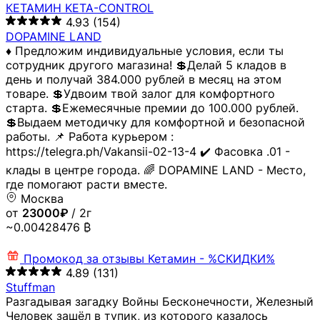
КЕТАМИН KETA-CONTROL
4.93
(154)
DOPAMINE LAND
♦️ Предложим индивидуальные условия, если ты
сотрудник другого магазина! 💲Делай 5 кладов в
день и получай 384.000 рублей в месяц на этом
товаре. 💲Удвоим твой залог для комфортного
старта. 💲Ежемесячные премии до 100.000 рублей.
💲Выдаем методичку для комфортной и безопасной
работы. 📌 Работа курьером :
https://telegra.ph/Vakansii-02-13-4 ✔️ Фасовка .01 -
клады в центре города. 🌈 DOPAMINE LAND - Место,
где помогают расти вместе.
Москва
от
23000₽
/ 2г
~0.00428476 ₿
Промокод за отзывы
Кетамин - %СКИДКИ%
4.89
(131)
Stuffman
Разгадывая загадку Войны Бесконечности, Железный
Человек зашёл в тупик, из которого казалось