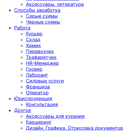
Аксессуары, литература
Способы заработка
Серые схемы
Черные схемы
Работа
Курьер
Склад
Химик
Перевозчик
Трафаретчик
HR-Менеджер
Гровер
Лаборант
Силовые услуги
Франшиза
Оператор
Юриспруденция
Консультация
Другoе
Аксессуары для курения
Каршеринг
Дизайн. Графика. Отрисовка документов