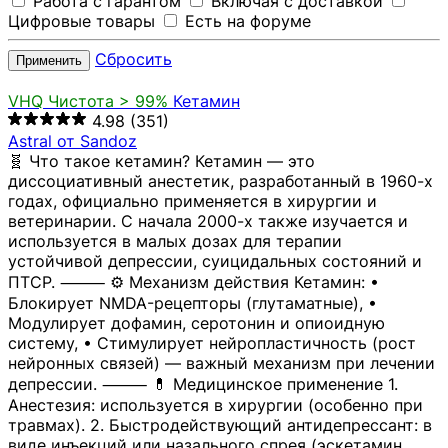
Работа с гарантом
Включая с доставкой
Цифровые товары
Есть на форуме
Сбросить
Применить
VHQ
Чистота > 99%
Кетамин
4.98
(351)
Astral от Sandoz
🧬 Что такое кетамин? Кетамин — это
диссоциативный анестетик, разработанный в 1960-х
годах, официально применяется в хирургии и
ветеринарии. С начала 2000-х также изучается и
используется в малых дозах для терапии
устойчивой депрессии, суицидальных состояний и
ПТСР. ⸻ ⚙️ Механизм действия Кетамин: •
Блокирует NMDA-рецепторы (глутаматные), •
Модулирует дофамин, серотонин и опиоидную
систему, • Стимулирует нейропластичность (рост
нейронных связей) — важный механизм при лечении
депрессии. ⸻ 💊 Медицинское применение 1.
Анестезия: используется в хирургии (особенно при
травмах). 2. Быстродействующий антидепрессант: в
виде инъекций или назального спрея (эскетамин,