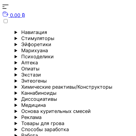
0.00 ₿
Навигация
Стимуляторы
Эйфоретики
Марихуана
Психоделики
Аптека
Опиаты
Экстази
Энтеогены
Химические реактивы/Конструкторы
Каннабиноиды
Диссоциативы
Медицина
Основа курительных смесей
Реклама
Товары для грова
Способы заработка
Работа