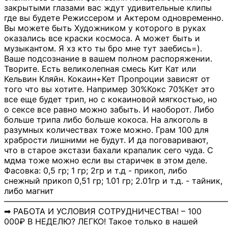
закрытыми глазами вас ждут удивительные клипы
где вы будете Режиссером и Актером одновременно.
Вы можете быть Художником у которого в руках
оказались все краски космоса. А может быть и
музыкантом. Я хз кто ты бро мне тут заебись=).
Ваше подсознание в вашем полном распоряжении.
Творите. Есть великолепная смесь Кит Кат или
Кельвин Кляйн. Кокаин+Кет Пропроции зависят от
того что вы хотите. Например 30%Кокс 70%Кет это
все еще будет трип, но с кокаиновой мягкостью, но
о сексе все равно можно забыть. И наоборот. Либо
больше трипа либо больше кокоса. На алкоголь в
разумных количествах тоже можно. Грам 100 для
храбрости лишними не будут. И да поговаривают,
что в старое экстази бахали крапалик сего чуда. С
мдма тоже можно если вы старичек в этом деле.
Фасовка: 0,5 гр; 1 гр; 2гр и т.д - прикоп, либо
снежный прикоп 0,51 гр; 1.01 гр; 2.01гр и т.д. - тайник,
либо магнит
―――――――――――――――――――――――――――
➡ РАБОТА И УСЛОВИЯ СОТРУДНИЧЕСТВА! – 100
000₽ В НЕДЕЛЮ? ЛЕГКО! Такое только в нашей