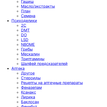
Гашиш
Масло/экстракты
План
Семена
Психоделики
2C
DMT
DO
LSD
NBOME
Грибы
Мескалин
Триптамины
Шалфей предсказателей
Аптека
Другое
Стероиды
Рецепты на аптечные препараты
Феназепам
Ксанакс
Лирика
Баклосан
Фенибут