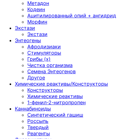
Метадон
Кодеин
Ацитилированный опий + ангидрид
Морфин
Экстази
Экстази
Энтеогены
Афродизиаки
Стимуляторы
Грибы (х)
Чистка организма
Семена Энтеогенов
Другое
Химические реактивы/Конструкторы
Конструкторы
Химические реактивы
1-фенил-2-нитропропен
Каннабиноиды
Синтетический гашиш
Россыпь
Твердый
Реагенты