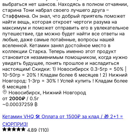
выбраться нет шансов. Находясь в полном отчаянии,
старина Тони набрал своего лучшего друга –
Стаффмена. Он знал, что добрый приятель поможет
найти вещь, которая откроет чертоги разума на
максимум и поможет отправить его в увлекательное
путешествие, где можно будет найти все ответы на
любые, даже самые потаённые, вопросы нашей
вселенной. Кетамин занял достойное место в
коллекции Старка. Теперь именно этот продукт
становится незаменимым помощником, когда нужно
увидеть будущее, понять прошлое и насладиться
настоящим! Скидки: 1) Новосибирск 0.3-5гр = 50% |
10-50гр = 20% ! Кладам более 6 месяцев ! 2) Нижний
Новгород: 1-3гр = 30% ! Успей купить ! Кладам более
6 месяцев !
Новосибирск, Нижний Новгород
от
2000₽
/ 0.5г
~0.00037259 ₿
Кетамин VHQ 🛠 Оплата от 1500₽ за клад / 🎁 2+1 =
СЮРПРИЗ!
4.89
(110)