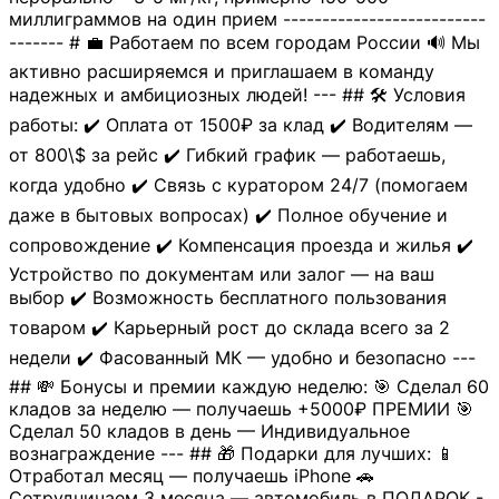
миллиграммов на один прием --------------------------
------- # 💼 Работаем по всем городам России 🔊 Мы
активно расширяемся и приглашаем в команду
надежных и амбициозных людей! --- ## 🛠 Условия
работы: ✔️ Оплата от 1500₽ за клад ✔️ Водителям —
от 800\$ за рейс ✔️ Гибкий график — работаешь,
когда удобно ✔️ Связь с куратором 24/7 (помогаем
даже в бытовых вопросах) ✔️ Полное обучение и
сопровождение ✔️ Компенсация проезда и жилья ✔️
Устройство по документам или залог — на ваш
выбор ✔️ Возможность бесплатного пользования
товаром ✔️ Карьерный рост до склада всего за 2
недели ✔️ Фасованный МК — удобно и безопасно ---
## 💸 Бонусы и премии каждую неделю: 🎯 Сделал 60
кладов за неделю — получаешь +5000₽ ПРЕМИИ 🎯
Сделал 50 кладов в день — Индивидуальное
вознаграждение --- ## 🎁 Подарки для лучших: 📱
Отработал месяц — получаешь iPhone 🚗
Сотрудничаем 3 месяца — автомобиль в ПОДАРОК -