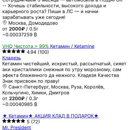
-- Хочешь стабильности, высокого дохода и
карьерного роста? Пиши в ЛС — и начни
зарабатывать уже сегодня!
Москва, Домодедово
от
2000₽
/ 0.5г
~0.00037259 ₿
VHQ
Чистота > 99%
Кетамин / Ketamine
4.94
(100)
Кладезь
Кетамин чистейший, искристый, рассыпчатый, сияет
аки кристаллики снежныя по утру морозному, сам
эфекта блаженного да нежного. Кладезя Качества
Знак присвоен по праву!
Санкт-Петербург, Москва, Руза, Королёв,
Кольчугино, Химки, Дмитров
от
2200₽
/ 0.3г
~0.00040985 ₿
★ Кетамин★ АКЦИЯ КЛАД В ПОДАРОК★
5
(72)
Mr. President