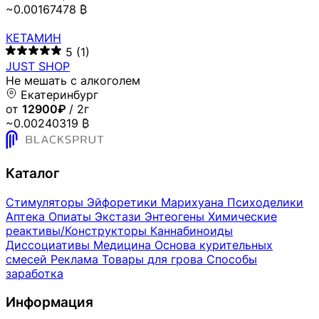
~0.00167478 ₿
КЕТАМИН
5
(1)
JUST SHOP
Не мешать с алкоголем
Екатеринбург
от
12900₽
/ 2г
~0.00240319 ₿
Каталог
Стимуляторы
Эйфоретики
Марихуана
Психоделики
Аптека
Опиаты
Экстази
Энтеогены
Химические
реактивы/Конструкторы
Каннабиноиды
Диссоциативы
Медицина
Основа курительных
смесей
Реклама
Товары для грова
Способы
заработка
Информация