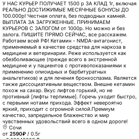
У НАС КУРЬЕР ПОЛУЧАЕТ 1500 р ЗА КЛАД 1г, включая
РЕАЛЬНО ДОСТИЖИМЫЕ МЕСЯЧНЫЕ БОНУСЫ ДО
100.000р! Честная оплата, без подводных камней.
ВЫПЛАТА ЗА ЗАГРУЖЕННЫЕ. ПРИНИМАЕМ
КУРЬЕРОВ С ЗАЛОГОМ от 1000р. Но можно и без
залога. ПИШИТЕ ПРЯМО СЕЙЧАС, все расскажем.
Работаем всей РФ! Кетамин - NMDA-антагонист,
применяемый в качестве средства для наркоза в
медицине и ветеринарии. Реже используется как
обезболивающее (прежде всего в экстренной
медицине и у пациентов с противопоказаниями к
применению опиоидных и барбитуратных
анальгетиков) и для лечения бронхоспазма. Является
также диссоциативным веществом. Внешне кетамин
похож на сахар. Вкус лифтов горький, но не
противный [лифты терпимые]. Горечь уходит быстро,
с первыми нотами прихода. Эффект невероятно
яркий, приходит с огромной силой.Премиум
качество, запредельное блаженство и мир
чувственных удовольствий всего в одном дороге!
Сочи
от
2590₽
/ 0.5г