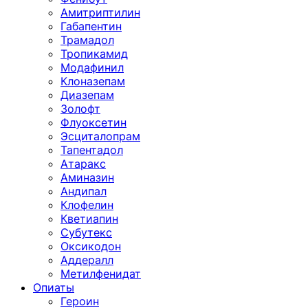
Амитриптилин
Габапентин
Трамадол
Тропикамид
Модафинил
Клоназепам
Диазепам
Золофт
Флуоксетин
Эсциталопрам
Тапентадол
Атаракс
Аминазин
Андипал
Клофелин
Кветиапин
Субутекс
Оксикодон
Аддералл
Метилфенидат
Опиаты
Героин