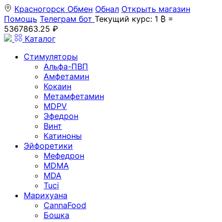
Красногорск
Обмен
Обнал
Открыть магазин
Помощь
Телеграм бот
Текущий курс: 1 ₿ =
5367863.25 ₽
Каталог
Стимуляторы
Альфа-ПВП
Амфетамин
Кокаин
Метамфетамин
MDPV
Эфедрон
Винт
Катиноны
Эйфоретики
Мефедрон
MDMA
MDA
Tuci
Марихуана
CannaFood
Бошка