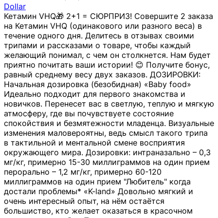
Dollar
Кетамин VHQ🎁 2+1 = СЮРПРИЗ! Совершите 2 заказа
на Кетамин VHQ (одинакового или разного веса) в
течение одного дня. Делитесь в отзывах своими
трипами и рассказами о товаре, чтобы каждый
желающий понимал, с чем он столкнется. Нам будет
приятно почитать ваши истории! 😊 Получите бонус,
равный среднему весу двух заказов. ДОЗИРОВКИ:
Начальная дозировка (безобидная) «Baby food»
Идеально подходит для первого знакомства и
новичков. Перенесет вас в светлую, теплую и мягкую
атмосферу, где вы почувствуете состояние
спокойствия и безмятежности младенца. Визуальные
изменения маловероятны, ведь смысл такого трипа
в тактильной и ментальной смене восприятия
окружающего мира. Дозировки: интраназально – 0,3
мг/кг, примерно 15-30 миллиграммов на один прием
перорально – 1,2 мг/кг, примерно 60-120
миллиграммов на один прием "Любитель" когда
достали проблемы* «K-land» Довольно мягкий и
очень интересный опыт, на нём остаётся
большиство, кто желает оказаться в красочном