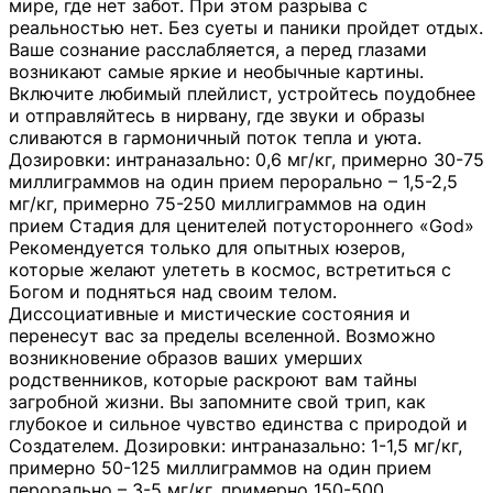
мире, где нет забот. При этом разрыва с
реальностью нет. Без суеты и паники пройдет отдых.
Ваше сознание расслабляется, а перед глазами
возникают самые яркие и необычные картины.
Включите любимый плейлист, устройтесь поудобнее
и отправляйтесь в нирвану, где звуки и образы
сливаются в гармоничный поток тепла и уюта.
Дозировки: интраназально: 0,6 мг/кг, примерно 30-75
миллиграммов на один прием перорально – 1,5-2,5
мг/кг, примерно 75-250 миллиграммов на один
прием Стадия для ценителей потустороннего «God»
Рекомендуется только для опытных юзеров,
которые желают улететь в космос, встретиться с
Богом и подняться над своим телом.
Диссоциативные и мистические состояния и
перенесут вас за пределы вселенной. Возможно
возникновение образов ваших умерших
родственников, которые раскроют вам тайны
загробной жизни. Вы запомните свой трип, как
глубокое и сильное чувство единства с природой и
Создателем. Дозировки: интраназально: 1-1,5 мг/кг,
примерно 50-125 миллиграммов на один прием
перорально – 3-5 мг/кг, примерно 150-500