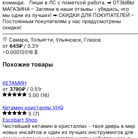
команде. Пиши в ЛС с пометкой работа. ➡ ОТЗЫВЫ
МАГАЗИНА – Загляни в наши отзывы - убедись, что
мы одни из лучших! ➡ СКИДКИ ДЛЯ ПОКУПАТЕЛЕЙ –
Постоянным покупателям у нас предусмотрены
скидки!
―――――――――――――――――――――――――――
Самара, Тольятти, Ульяновск, Глазов
от
645₽
/ 0.31г
~0.00012016 ₿
Похожие товары
КЕТАМИН
от
3790₽
/ 0.51г
5.00
(16)
Кетамин кристаллы VHQ
5
(7)
Escobart Shop
Чистейший кетамин в кристаллах - твоя дверь в мир
новых инсайтов и один из лучших инструментов для