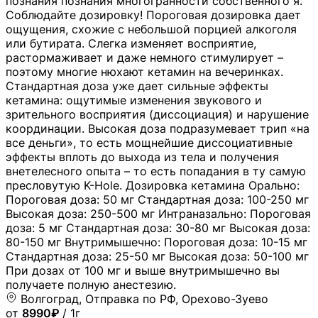
познания познания многогранности собственного я.
Соблюдайте дозировку! Пороговая дозировка дает
ощущения, схожие с небольшой порцией алкоголя
или бутирата. Слегка изменяет восприятие,
растормаживает и даже немного стимулирует –
поэтому многие нюхают кетамин на вечеринках.
Стандартная доза уже дает сильные эффекты
кетамина: ощутимые изменения звукового и
зрительного восприятия (диссоциация) и нарушение
координации. Высокая доза подразумевает трип «на
все деньги», то есть мощнейшие диссоциативные
эффекты вплоть до выхода из тела и получения
внетелесного опыта – то есть попадания в ту самую
пресловутую K-Hole. Дозировка кетамина Орально:
Пороговая доза: 50 мг Стандартная доза: 100-250 мг
Высокая доза: 250-500 мг Интраназально: Пороговая
доза: 5 мг Стандартная доза: 30-80 мг Высокая доза:
80-150 мг Внутримышечно: Пороговая доза: 10-15 мг
Стандартная доза: 25-50 мг Высокая доза: 50-100 мг
При дозах от 100 мг и выше внутримышечно вы
получаете полную анестезию.
Волгоград, Отправка по РФ, Орехово-Зуево
от
8990₽
/ 1г