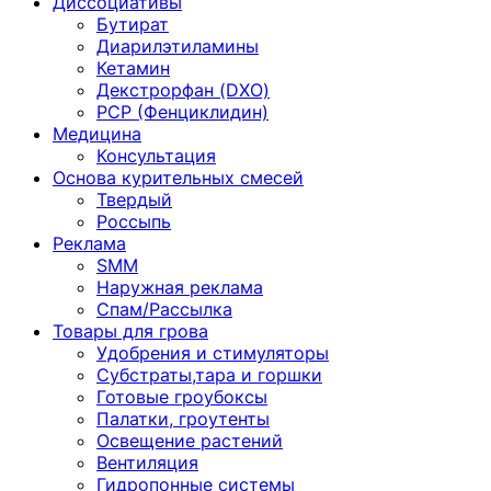
Диссоциативы
Бутират
Диарилэтиламины
Кетамин
Декстрорфан (DXO)
PCP (Фенциклидин)
Медицина
Консультация
Основа курительных смесей
Твердый
Россыпь
Реклама
SMM
Наружная реклама
Спам/Рассылка
Товары для грова
Удобрения и стимуляторы
Субстраты,тара и горшки
Готовые гроубоксы
Палатки, гроутенты
Освещение растений
Вентиляция
Гидропонные системы