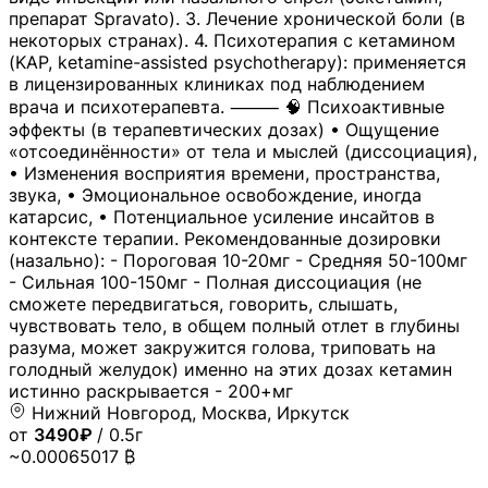
препарат Spravato). 3. Лечение хронической боли (в
некоторых странах). 4. Психотерапия с кетамином
(KAP, ketamine-assisted psychotherapy): применяется
в лицензированных клиниках под наблюдением
врача и психотерапевта. ⸻ 🧠 Психоактивные
эффекты (в терапевтических дозах) • Ощущение
«отсоединённости» от тела и мыслей (диссоциация),
• Изменения восприятия времени, пространства,
звука, • Эмоциональное освобождение, иногда
катарсис, • Потенциальное усиление инсайтов в
контексте терапии. Рекомендованные дозировки
(назально): - Пороговая 10-20мг - Средняя 50-100мг
- Сильная 100-150мг - Полная диссоциация (не
сможете передвигаться, говорить, слышать,
чувствовать тело, в общем полный отлет в глубины
разума, может закружится голова, триповать на
голодный желудок) именно на этих дозах кетамин
истинно раскрывается - 200+мг
Нижний Новгород, Москва, Иркутск
от
3490₽
/ 0.5г
~0.00065017 ₿