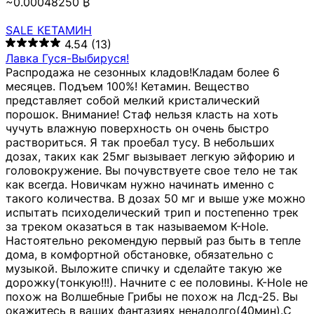
~0.00048250 ₿
SALE КЕТАМИН
4.54
(13)
Лавка Гуся-Выбируся!
Распродажа не сезонных кладов!Кладам более 6
месяцев. Подъем 100%! Кетамин. Вещество
представляет собой мелкий кристалический
порошок. Внимание! Стаф нельзя класть на хоть
чучуть влажную поверхность он очень быстро
раствориться. Я так проебал тусу. В небольших
дозах, таких как 25мг вызывает легкую эйфорию и
головокружение. Вы почувствуете свое тело не так
как всегда. Новичкам нужно начинать именно с
такого количества. В дозах 50 мг и выше уже можно
испытать психоделический трип и постепенно трек
за треком оказаться в так называемом К-Hole.
Настоятельно рекомендую первый раз быть в тепле
дома, в комфортной обстановке, обязательно с
музыкой. Выложите спичку и сделайте такую же
дорожку(тонкую!!!). Начните с ее половины. K-Hole не
похож на Волшебные Грибы не похож на Лсд-25. Вы
окажитесь в ваших фантазиях ненадолго(40мин).С