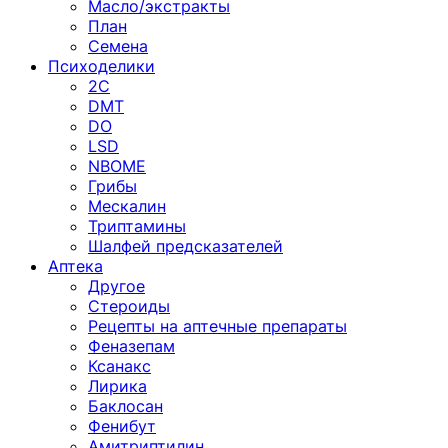
Масло/экстракты
План
Семена
Психоделики
2C
DMT
DO
LSD
NBOME
Грибы
Мескалин
Триптамины
Шалфей предсказателей
Аптека
Другое
Стероиды
Рецепты на аптечные препараты
Феназепам
Ксанакс
Лирика
Баклосан
Фенибут
Амитриптилин