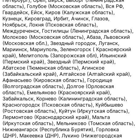
Петербург), Орёл, Бирск, Выборг (Ленинградская
область), Голубое (Московская область), Вся РФ,
Гвардейск, Ейск, Киров (Калужская область),
Кузнецк, Кировград, Ирбит, Ачинск, Глазов,
Ноябрьск, Локня (Псковская область),
Междуреченск, Гостилицы (Ленинградская область),
Молоково (Московская область), Абаза, Львовский
(Московская обл.), Звездный городок, Луганск,
Мариинск, Мариуполь, Зеленогорск ( Красноярский
край), Мелитополь (Запорожская обл), Ильинский
(Пермский край), Звездный (Пермский край),
Абатское (Тюменская область), Агинское
(Забайкальский край), Алтайское (Алтайский край),
Афанасьево (Кировская область), Городище
(Волгоградская область), Долгое (Орловская
область), Емельяново (Красноярский край),
Забайкальск, Корнево (Калининградская область),
Красногородск (Псковская область), Куйбышево
(Ростовская область), Куйтун (Иркутская область),
Лермонтово (Краснодарский край), Мальта
(Иркутская область), Мельниково (Томская область),
Нижнеангарск (Республика Бурятия), Горловка
(ДНР), Макеевка (ДНР), Лукино (Нижегородская