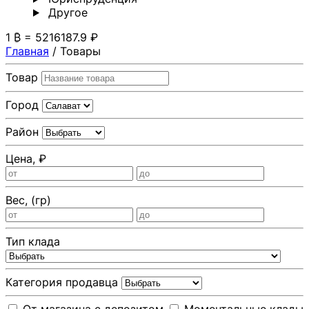
Другoе
1 ₿ = 5216187.9 ₽
Главная
/
Товары
Товар
Город
Район
Цена, ₽
Вес, (гр)
Тип клада
Категория продавца