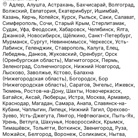
Адлер, Алушта, Астрахань, Бахчисарай, Волгоград, Волжский, Евпатория, Екатеринбург, Ишимбай, Казань, Керчь, Копейск, Курск, Рыльск, Саки, Салават, Симферополь, Сочи, Старый Крым, Стерлитамак, Судак, Уфа, Феодосия, Хабаровск, Челябинск, Ялта, Джанкой, Новосибирск, Щёлкино, Санкт-Петербург, Мурманск, Сургут, Невинномысск, Черкесск, Усть-Лабинск, Геленджик, Ставрополь, Калуга, Елец, Лебедянь, Данков, Жуковский, Оренбург, Орск (Оренбургская область), Магнитогорск, Пермь, Зеленоград, Солнечногорск, Нижний Новгород, Лысково, Заволжье, Кстово, Балахна (Нижегородская область), Богородск, Бор (Нижегородская область), Саратов, Энгельс, Ижевск, Тюмень, Ростов-на-Дону, Шахты, Новочеркасск, Батайск, Аксай, Люберцы, Истра, Москва, Армавир, Краснодар, Магадан, Самара, Анапа, Славянск-на-Кубани, Чаплыгин, Липецк, Нижний Тагил, Орехово-Зуево, Усть-Джегута, Лянтор, Нефтеюганск, Пыть-Ях, Урень, Ветлуга, Шахунья, Новороссийск, Крымск, Тимашёвск, Тольятти, Воткинск, Звенигород, Руза, Можайск, Белгород, Воронеж, Соликамск, Нытва, Лысьва (Пермский край), Чусовой, Кунгур, Краснокамск, Миасс, Губаха, Тула, Новомосковск, Донской, Омск, Льгов, Мытищи, Королёв, Ивантеевка, Балашиха, Семилуки, Кудымкар, Старый Оскол, Оса (Пермский край), Одинцово (Московская область), Ханты-Мансийск, Лабинск, Темрюк, Курганинск, Белореченск (Краснодарский край), Алупкa, Губкин, Рязань, Калининград, Усть-Илимск, Фрязино, Минеральные Воды, Пятигорск, Кострома, Ярославль, Коркино, Верхняя Пышма, Подольск, Красноярск, Смоленск, Долгопрудный, Чебоксары, Калачинск, Канск, Киров (Кировская область), Вологда, Рославль, Владивосток, Обнинск, Балабаново (Калужская область), Малоярославец, Брянск, Видное, Ярцево, Вязьма, Гагарин, Приволжск, Фурманов, Чайковский, Кинешма, Горячий Ключ, Улан-Удэ, Туймазы, Дюртюли, Альметьевск, Нефтекамск, Хадыженск, Апшеронск, Майкоп, Уссурийск, Ульяновск, Гатчина, Луга (Ленинградская область), Надым, Ногинск, Электросталь, Железнодорожный (Московская область), Бутурлиновка, Кириллов, Краснознаменск (Калиниградская область), Мышкин, Томмот, Холм, Абакан, Абдулино, Агидель, Агрыз, Адыгейск, Азнакаево, Алатырь, Алдан, Алейск, Александров, Александровск, Алексеевка (Белгородская обл.), Алексин, Амурск, Анадырь, Ангарск, Андреаполь, Анжеро-Судженск, Анива, Апатиты, Арамиль, Ардон, Арзамас, Аркадак, Арсеньев, Артём, Артёмовский, Архангельск, Асбест, Асино, Аткарск, Ахтубинск, Аша, Бабаево (Вологодская область), Бавлы (Республика Татарстан), Байкальск, Бакал, Баксан, Балаклава, Балаково (Саратовская область), Балашов (Саратовская область), Балтийск, Барабинск, Барнаул, Барыш (Ульяновская область), Бежецк, Белая Калитва (Ростовская область), Белебей, Белогорск (Крым), Белозерск, Белокуриха, Беломорск, Белоозёрский (Московская область), Белорецк (Республика Башкортостан), Кызыл, Белоярский (Ханты-Мансийский АО), Бердск, Березники (Пермский край), Берёзовский (Кемеровская область), Берёзовский (Свердловская область), Беслан, Бийск, Бикин, Билибино, Биробиджан, Благовещенск (Амурская область), Благовещенск (Башкортостан), Бобров, Богородицк, Боготол, Богучар, Бокситогорск (Ленинградская область), Бологое (Тверская область), Болхов, Большой Камень (Приморский край), Борисоглебск (Воронежская область), Боровичи (Новгородская область), Боровск, Бородино, Братск, Бронницы (Московская область), Бугульма (Республика Татарстан), Бугуруслан (Оренбургская область), Буинск, Буй, Буйнакск, Валдай, Валуйки, Велиж, Великие Луки, Великий Новгород, Великий Устюг, Вельск, Венёв, Верещагино, Верхнеуральск, Верхний Уфалей, Верхняя Салда, Верхняя Тура, Весьегонск, Вилючинск, Вихоревка, Вичуга, Владикавказ, Волгодонск, Волгореченск, Володарск, Волосово, Волчанск, Вольск, Воркута, Ворсма, Всеволожск (Ленинградская область), Вуктыл, Выкса, Высоковск, Высоцк, Вытегра, Вышний Волочёк, Вяземский, Вязники, Вятские Поляны, Нея, Шилка, Гаврилов Посад, Гаврилов-Ям, Гай, Галич, Гдов, Голицыно, Горно-Алтайск, Горнозаводск, Горняк, Городец, Гороховец, Гремячинск, Грозный, Грязи, Грязовец, Губкинский, Гуково, Гулькевичи, Гурьевск (Калининградская область), Гурьевск (Кемеровская область), Гусев, Гусь-Хрустальный, Давлеканово, Далматово, Дальнегорск, Дегтярск, Дедовск, Демидов, Дербент, Десногорск, Дзержинск, Дзержинский (Московская область), Дивногорск, Димитровград, Дмитровск, Дно, Добрянка, Долинск, Домодедово, Донецк (ДНР), Дорогобуж, Дрезна, Дубна, Дудинка, Духовщина, Дятьково, Егорьевск, Елабуга, Елизово, Ельня (Будет изменено название), Емва, Енисейск, Ермолино, Ершов, Ессентуки, Ефремов, Железноводск, Железногорск (Красноярский край), Железногорск (Курская область), Железногорск-Илимский, Жигулёвск, Жиздра, Жирновск, Жуков, Жуковка, Заводоуковск, Заволжск, Задонск, Заинск, Заозёрный, Заозёрск, Западная Двина, Заполярный, Зарайск, Заречный (Пензенская область), Заречный (Свердловская область), Заринск, Звенигово, Зверево, Зеленогорск ( Ленинградская обл. ), Зеленоградск, Зеленодольск, Зеленокумск, Зерноград, Зима, Змеиногорск, Зубцов, Ивангород, Иваново, Ивдель, Избербаш, Изобильный, Иланский, Инза, Инкерман, Инта, Ипатово, Искитим, Йошкар-Ола, Кадников, Калач, Калач-на-Дону, Калининск, Калтан, Калязин, Камбарка, Каменка (Пензенская область), Каменногорск (Ленинградская область), Каменск-Уральский, Каменск-Шахтинский, Камень-на-Оби, Камешково, Камышин, Канаш, Кандалакша, Карабаново, Карабаш, Карачаевск, Каргат, Каргополь, Карпинск, Карталы, Касимов, Касли, Каспийск, Катав-Ивановск, Катайск, Качканар, Кашин, Кашира, Кемерово, Кемь, Кизел, Кизилюрт, Кизляр, Кимовск, Кимры, Кингисепп, Кинель, Киреевск, Киренск, Киржач, Кириши, Кирово-Чепецк, Кировск (Ленинградская область), Кировск (Мурманская область), Кирсанов, Киселёвск, Кисловодск, Климовск, Клинцы, Княгинино, Ковдор, Ковров, Когалым, Козельск, Козьмодемьянск, Кола, Кологрив, Колпашево, Колпино, Кольчугино, Комсомольск, Комсомольск-на-Амуре, Конаково, Кондопога, Кондрово, Константиновск, Кораблино, Кореновск, Корсаков, Коряжма, Костерёво, Костомукша, Котельники, Котельниково, Котельнич, Котлас, Котовск, Кохма, Красноармейск (Московская область), Краснозаводск, Краснознаменск (Московская область), Краснокаменск, Краснослободск (Волгоградская область), Краснотурьинск, Красноуральск, Красный Сулин, Кремёнки, Кропоткин, Кубинка, Кувшиново (Тверская область), Кудрово, Кулебаки, Кумертау, Курлово, Куровское, Куртамыш, Курчатов, Куса, Кушва, Кыштым, Лабытнанги, Лагань, Лаишево (Республика Татарстан), Лакинск, Лангепас, Лахденпохья, Ленинск-Кузнецкий, Ленск (Республика Саха), Лермонтов (Ставропольский край), Лесозаводск (Приморский край), Лесосибирск, Ливны (Орловская область), Ликино-Дулёво, Липки (Тульская область), Лиски (Воронежская область), Лихославль, Лодейное Поле, Ломоносов (Санкт-Петербург), Лосино-Петровский, Лукоянов, Луховицы, Лыткарино, Любань (Ленинградская область), Любим, Людиново, Магас, Майский, Макаров, Малая Вишера, Малгобек, Мамадыш, Мамоново, Мантурово, Маркс, Махачкала, Мглин, Мегион, Медвежьегорск, Медногорск, Медынь, Меленки, Мелеуз, Менделеевск, Мещовск, Микунь, Миллерово, Минусинск, Миньяр, Мирный (Архангельская область), Мирный (Якутия), Михайловка (Город), Михайловск (Свердловская область), Михайловск (Ставропольский край), Могоча, Можга, Моздок, Мончегорск, Морозовск, Моршанск, Мосальск, Муравленко, Мурино, Муром, Мценск, Мыски, Набережные Челны, Навашино (Нижегородская область), Назарово (Красноярский край), Назрань, Нальчик, Наро-Фоминск, Нарткала, Нарьян-Мар, Находка, Невель (Псковская область), Невельск, Невьянск, Нелидово (Тверская область), Неман, Нерехта (Костромская область), Нерюнгри, Нестеров, Нефтегорск (Самарская область), Нефтекумск, Нижневартовск, Нижнекамск (Республика Татарстан), Нижнеудинск, Нижние Серги, Нижний Ломов, Нижняя Тура, Николаевск-на-Амуре, Никольск (Вологодская область), Никольск (Пензенская область), Новая Ладога, Новая Ляля, Новоалександровск, Новоалтайск, Нововоронеж, Новодвинск, Новозыбков, Новокубанск, Новокуйбышевск, Новомичуринск, Новопавловск, Новоржев, Новосокольники, Новотроицк, Новоульяновск, Новоуральск, Новохопёрск, Новочебоксарск, Новошахтинск, Новый Оскол, Новый Уренгой, Норильск, Нурлат, Нягань, Нязепетровск, Няндома, Облучье, Обоянь, Озёрск (Калининградская область), Озёрск (Челябинская область), Озёры, Октябрьск (Самарская область), Октябрьский (Башкортостан), Окуловка (Новгородская область), Оленегорск, Олонец, Онега, Опочка, Осинники, Осташков, Остров, Острогожск, Отрадный, Оха, Павлово, Павловск (Воронежская область), Павловск (Санкт-Петербург), Павловский Посад, Партизанск, Певек, Пенза, Первоуральск, Перевоз, Пересвет, Переславль-Залесский, Пестово (Новгородская область), Петрозаводск, Петропавловск-Камчатский, Печоры, Пикалёво, Пионерский, Питкяранта, Плавск, Плёс, Подпорожье, Покачи, Покров, Покровск, Полесск, Полысаево, Полярные Зори, Полярный, Поронайск, Порхов, Похвистнево, Почеп, Починок, Пошехонье, Правдинск, Приморск (Калининградская область), Приморско-Ахтарск, Приозерск, Прокопьевск, Протвино, Прохладный, Пугачёв, Пудож, Пустошка, Пушкино, Пущино, Пыталово, Радужный (Владимирская область), Радужный (Ханты-Мансийский АО), Райчихинск, Раменское, Рассказово, Ревда, Реж, Реутов, Родники, Россошь, Ростов (Ярославская обл.), Рошаль, Ртищево, Рубцовск, Рузаевка, Рыбинск, Рыбное, Ряжск, Салехард, Сальск, Саранск, Сарапул, Саров, Сасово, Сатка, Сафоново, Саяногорск, Саянск, Светлогорск, Светлоград, Светлый, Светогорск (Ленинградская область), Свободный, Себеж, Северобайкальск, Северодвинск, Североуральск, Сегежа, Семикаракорск, Сенгилей, Серафимович, Сергач, Сергиев Посад, Сердобск, Сертолово (Ленинградская область), Сестрорецк (Ленинградская область), Сибай, Скопин, Славгород, Сланцы, Слободской, Слюдянка, Собинка, Советск (Кировская область), Советск (Калининградская область), Советск (Тульская область), Советская Гавань, Советский (Ханты-Мансийский АО), Сокол (Вологодская область), Солигалич, Соль-Илецк, Сольцы, Сортавала, Сосенский, Сосновоборск, Сосновый Бор (Ленинградская область), Сосногорск, Спас-Клепики, Спасск-Рязанский, С