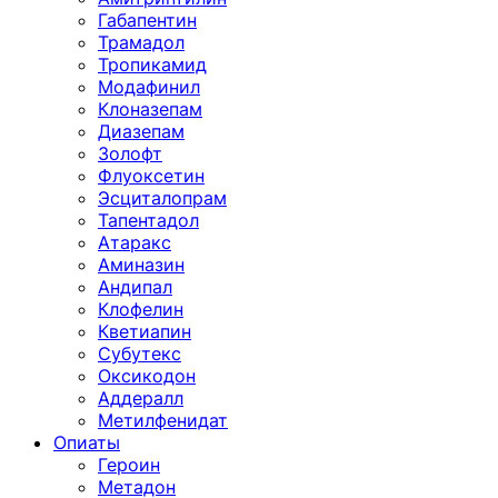
Габапентин
Трамадол
Тропикамид
Модафинил
Клоназепам
Диазепам
Золофт
Флуоксетин
Эсциталопрам
Тапентадол
Атаракс
Аминазин
Андипал
Клофелин
Кветиапин
Субутекс
Оксикодон
Аддералл
Метилфенидат
Опиаты
Героин
Метадон