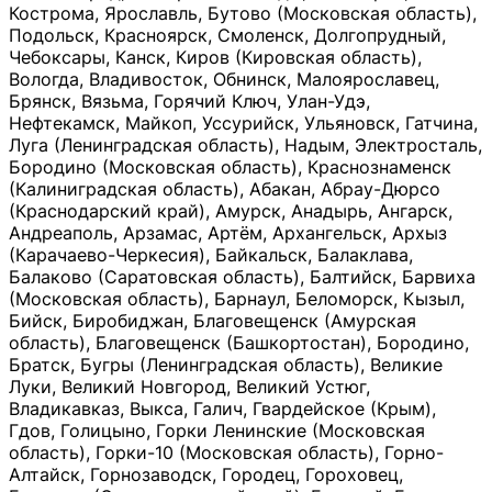
Кострома, Ярославль, Бутово (Московская область),
Подольск, Красноярск, Смоленск, Долгопрудный,
Чебоксары, Канск, Киров (Кировская область),
Вологда, Владивосток, Обнинск, Малоярославец,
Брянск, Вязьма, Горячий Ключ, Улан-Удэ,
Нефтекамск, Майкоп, Уссурийск, Ульяновск, Гатчина,
Луга (Ленинградская область), Надым, Электросталь,
Бородино (Московская область), Краснознаменск
(Калиниградская область), Абакан, Абрау-Дюрсо
(Краснодарский край), Амурск, Анадырь, Ангарск,
Андреаполь, Арзамас, Артём, Архангельск, Архыз
(Карачаево-Черкесия), Байкальск, Балаклава,
Балаково (Саратовская область), Балтийск, Барвиха
(Московская область), Барнаул, Беломорск, Кызыл,
Бийск, Биробиджан, Благовещенск (Амурская
область), Благовещенск (Башкортостан), Бородино,
Братск, Бугры (Ленинградская область), Великие
Луки, Великий Новгород, Великий Устюг,
Владикавказ, Выкса, Галич, Гвардейское (Крым),
Гдов, Голицыно, Горки Ленинские (Московская
область), Горки-10 (Московская область), Горно-
Алтайск, Горнозаводск, Городец, Гороховец,