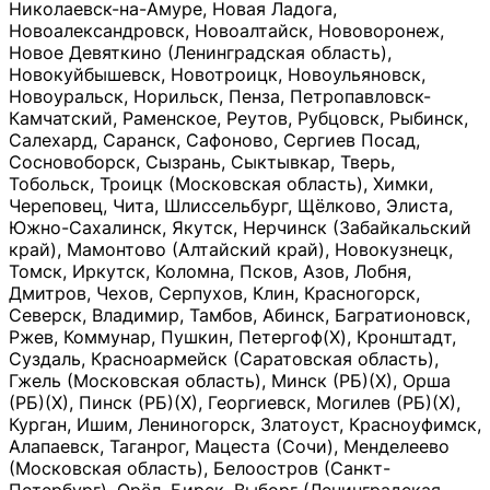
Николаевск-на-Амуре, Новая Ладога,
Новоалександровск, Новоалтайск, Нововоронеж,
Новое Девяткино (Ленинградская область),
Новокуйбышевск, Новотроицк, Новоульяновск,
Новоуральск, Норильск, Пенза, Петропавловск-
Камчатский, Раменское, Реутов, Рубцовск, Рыбинск,
Салехард, Саранск, Сафоново, Сергиев Посад,
Сосновоборск, Сызрань, Сыктывкар, Тверь,
Тобольск, Троицк (Московская область), Химки,
Череповец, Чита, Шлиссельбург, Щёлково, Элиста,
Южно-Сахалинск, Якутск, Нерчинск (Забайкальский
край), Мамонтово (Алтайский край), Новокузнецк,
Томск, Иркутск, Коломна, Псков, Азов, Лобня,
Дмитров, Чехов, Серпухов, Клин, Красногорск,
Северск, Владимир, Тамбов, Абинск, Багратионовск,
Ржев, Коммунар, Пушкин, Петергоф(Х), Кронштадт,
Суздаль, Красноармейск (Саратовская область),
Гжель (Московская область), Минск (РБ)(Х), Орша
(РБ)(Х), Пинск (РБ)(Х), Георгиевск, Могилев (РБ)(Х),
Курган, Ишим, Лениногорск, Златоуст, Красноуфимск,
Алапаевск, Таганрог, Мацеста (Сочи), Менделеево
(Московская область), Белоостров (Санкт-