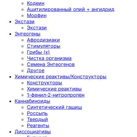
Кодеин
Ацитилированный опий + ангидрид
Морфин
Экстази
Экстази
Энтеогены
Афродизиаки
Стимуляторы
Грибы (х)
Чистка организма
Семена Энтеогенов
Другое
Химические реактивы/Конструкторы
Конструкторы
Химические реактивы
1-фенил-2-нитропропен
Каннабиноиды
Синтетический гашиш
Россыпь
Твердый
Реагенты
Диссоциативы