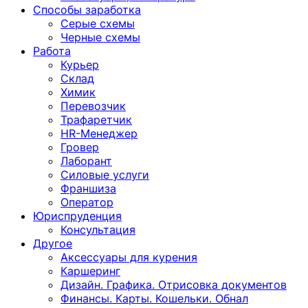
Способы заработка
Серые схемы
Черные схемы
Работа
Курьер
Склад
Химик
Перевозчик
Трафаретчик
HR-Менеджер
Гровер
Лаборант
Силовые услуги
Франшиза
Оператор
Юриспруденция
Консультация
Другoе
Аксессуары для курения
Каршеринг
Дизайн. Графика. Отрисовка документов
Финансы. Карты. Кошельки. Обнал