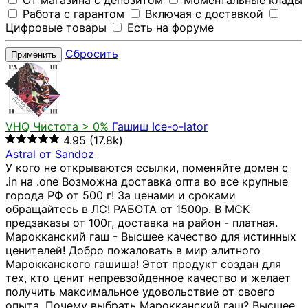
От магазина с депозитом
Моментальные клады
Работа с гарантом
Включая с доставкой
Цифровые товары
Есть на форуме
Сбросить
Применить
VHQ
Чистота > 0%
Гашиш Ice-o-lator
4.95
(17.8k)
Astral от Sandoz
У кого не открываются ссылки, поменяйте домен с
.in на .one Возможна доставка опта во все крупные
города РФ от 500 г! За ценами и сроками
обращайтесь в ЛС! РАБОТА от 1500р. В МСК
предзаказы от 100г, доставка на район - платная.
Марокканский гаш - Высшее качество для истинных
ценителей! Добро пожаловать в мир элитного
Марокканского гашиша! Этот продукт создан для
тех, кто ценит непревзойденное качество и желает
получить максимальное удовольствие от своего
опыта. Почему выбрать Марокканский гаш? Высшее