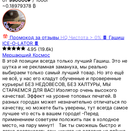
от
990000₽
/ 1000г
~0.18979378 ₿
Промокод за отзывы
HQ
Чистота > 0%
🍫 Гашиш
ICE-O-LATOR 🍫
4.95
(19.6k)
Мерцающий Космос
В этой позиции всегда только лучший Гашиш. Это не
шутка и не рекламная замануха, мы реально
выбираем только самый лучший товар. Но это ещё
не всё, у нас его кладут обученные и проверенные
курьеры! БЕЗ НЕДОВЕСОВ, БЕЗ ХАЛТУРЫ, МЫ
СТАРАЕМСЯ ДЛЯ ВАС! Изолятор очень высокого
качества!. Эффект на уровне топовых печатей. В
разных городах может незначительно отличаться по
качеству, но можете быть уверены, тут всегда самое
лучшее что есть в вашем городе! -Перед
применением советуем положить пак в холодное
место, на пару минут!⠀ Так ты сможешь быстро и