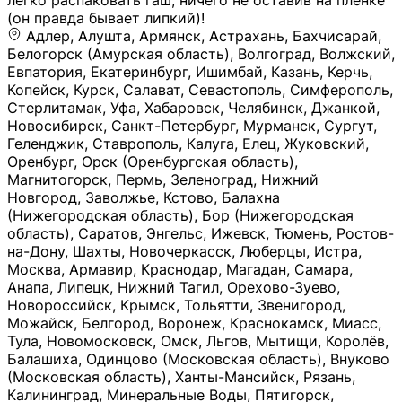
легко распаковать гаш, ничего не оставив на плёнке
(он правда бывает липкий)!
Адлер, Алушта, Армянск, Астрахань, Бахчисарай,
Белогорск (Амурская область), Волгоград, Волжский,
Евпатория, Екатеринбург, Ишимбай, Казань, Керчь,
Копейск, Курск, Салават, Севастополь, Симферополь,
Стерлитамак, Уфа, Хабаровск, Челябинск, Джанкой,
Новосибирск, Санкт-Петербург, Мурманск, Сургут,
Геленджик, Ставрополь, Калуга, Елец, Жуковский,
Оренбург, Орск (Оренбургская область),
Магнитогорск, Пермь, Зеленоград, Нижний
Новгород, Заволжье, Кстово, Балахна
(Нижегородская область), Бор (Нижегородская
область), Саратов, Энгельс, Ижевск, Тюмень, Ростов-
на-Дону, Шахты, Новочеркасск, Люберцы, Истра,
Москва, Армавир, Краснодар, Магадан, Самара,
Анапа, Липецк, Нижний Тагил, Орехово-Зуево,
Новороссийск, Крымск, Тольятти, Звенигород,
Можайск, Белгород, Воронеж, Краснокамск, Миасс,
Тула, Новомосковск, Омск, Льгов, Мытищи, Королёв,
Балашиха, Одинцово (Московская область), Внуково
(Московская область), Ханты-Мансийск, Рязань,
Калининград, Минеральные Воды, Пятигорск,