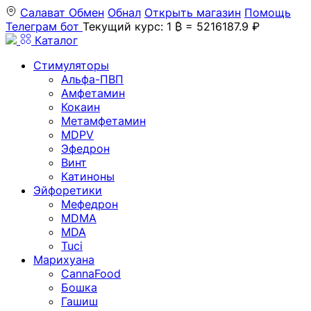
Салават
Обмен
Обнал
Открыть магазин
Помощь
Телеграм бот
Текущий курс: 1 ₿ = 5216187.9 ₽
Каталог
Стимуляторы
Альфа-ПВП
Амфетамин
Кокаин
Метамфетамин
MDPV
Эфедрон
Винт
Катиноны
Эйфоретики
Мефедрон
MDMA
MDA
Tuci
Марихуана
CannaFood
Бошка
Гашиш