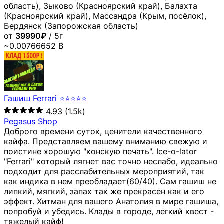
область), Зыково (Красноярский край), Балахта
(Красноярский край), Массандра (Крым, посёлок),
Бердянск (Запорожская область)
от
39990₽
/ 5г
~0.00766652 ₿
Гашиш Ferrari ⭐⭐⭐⭐⭐
4.93
(1.5k)
Pegasus Shop
Доброго времени суток, ценители качественного
кайфа. Представляем вашему вниманию свежую и
поистине хорошую "конскую печать". Ice-o-lator
"Ferrari" который лягнет вас точно неслабо, идеально
подходит для расслабительных мероприятий, так
как индика в нем преобладает(60/40). Сам гашиш не
липкий, мягкий, запах так же прекрасен как и его
эффект. Хитман для вашего Анатолия в мире гашиша,
попробуй и убедись. Клады в городе, легкий квест -
тяжелый кайф!