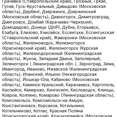
Грачевка (Ставропольский край), Грозный, Грязи,
Гусев, Гусь-Хрустальный, Давыдово (Московская
область), Дербент, Дзержинск, Дзержинский
(Московская область), Дивногорск, Димитровград,
Дмитровск, Домбай (Карачаево-Черкесия),
Домодедово, Донецк (ДНР), Дубна, Егорьевск,
Елабуга, Елизово, Енисейск, Ессентуки, Ессентукская
(Ставропольский край), Жаворонки (Московская
область), Железноводск, Железногорск
(Красноярский край), Железногорск (Курская
область), Железнодорожный (Калининградская
область), Жуков, Западная Двина, Заполярный,
Зеленогорск ( Ленинградская обл. ), Зерноград, Зима,
Ивангород, Иваново, Ижевское (Калининградская
область), Иланский, Ильино (Нижегородская
область), Йошкар-Ола, Кабаново (Московская
область), Каменск-Уральский, Карачаевск, Каргополь,
Каспийск, Кемерово, Кингисепп, Кисловодск, Клинцы,
Ковров, Колпино, Комарово (Ленинградская область),
Комсомольск, Комсомольск-на-Амуре,
Константиновск, Корсаков, Котельники,
Котельниково, Котлас, Красная Поляна
(Краснодарский край), Красноармейск (Московская