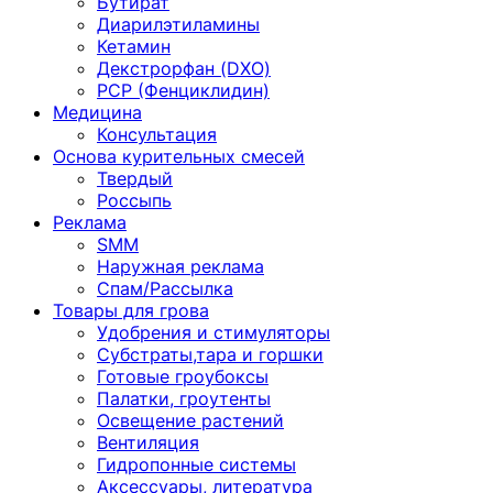
Бутират
Диарилэтиламины
Кетамин
Декстрорфан (DXO)
PCP (Фенциклидин)
Медицина
Консультация
Основа курительных смесей
Твердый
Россыпь
Реклама
SMM
Наружная реклама
Спам/Рассылка
Товары для грова
Удобрения и стимуляторы
Субстраты,тара и горшки
Готовые гроубоксы
Палатки, гроутенты
Освещение растений
Вентиляция
Гидропонные системы
Аксессуары, литература