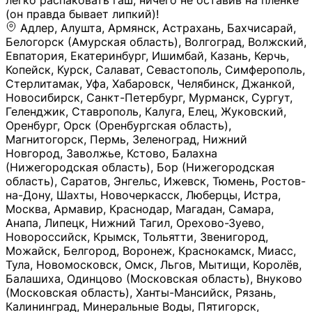
легко распаковать гаш, ничего не оставив на плёнке
(он правда бывает липкий)!
Адлер, Алушта, Армянск, Астрахань, Бахчисарай,
Белогорск (Амурская область), Волгоград, Волжский,
Евпатория, Екатеринбург, Ишимбай, Казань, Керчь,
Копейск, Курск, Салават, Севастополь, Симферополь,
Стерлитамак, Уфа, Хабаровск, Челябинск, Джанкой,
Новосибирск, Санкт-Петербург, Мурманск, Сургут,
Геленджик, Ставрополь, Калуга, Елец, Жуковский,
Оренбург, Орск (Оренбургская область),
Магнитогорск, Пермь, Зеленоград, Нижний
Новгород, Заволжье, Кстово, Балахна
(Нижегородская область), Бор (Нижегородская
область), Саратов, Энгельс, Ижевск, Тюмень, Ростов-
на-Дону, Шахты, Новочеркасск, Люберцы, Истра,
Москва, Армавир, Краснодар, Магадан, Самара,
Анапа, Липецк, Нижний Тагил, Орехово-Зуево,
Новороссийск, Крымск, Тольятти, Звенигород,
Можайск, Белгород, Воронеж, Краснокамск, Миасс,
Тула, Новомосковск, Омск, Льгов, Мытищи, Королёв,
Балашиха, Одинцово (Московская область), Внуково
(Московская область), Ханты-Мансийск, Рязань,
Калининград, Минеральные Воды, Пятигорск,