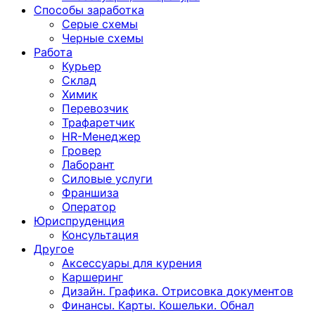
Способы заработка
Серые схемы
Черные схемы
Работа
Курьер
Склад
Химик
Перевозчик
Трафаретчик
HR-Менеджер
Гровер
Лаборант
Силовые услуги
Франшиза
Оператор
Юриспруденция
Консультация
Другoе
Аксессуары для курения
Каршеринг
Дизайн. Графика. Отрисовка документов
Финансы. Карты. Кошельки. Обнал