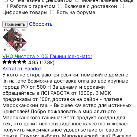
От магазина с депозитом
Моментальные клады
Работа с гарантом
Включая с доставкой
Цифровые товары
Есть на форуме
Сбросить
Применить
VHQ
Чистота > 0%
Гашиш Ice-o-lator
4.95
(17.8k)
Astral от Sandoz
У кого не открываются ссылки, поменяйте домен с
.in на .one Возможна доставка опта во все крупные
города РФ от 500 г! За ценами и сроками
обращайтесь в ЛС! РАБОТА от 1500р. В МСК
предзаказы от 100г, доставка на район - платная.
Марокканский гаш - Высшее качество для истинных
ценителей! Добро пожаловать в мир элитного
Марокканского гашиша! Этот продукт создан для
тех, кто ценит непревзойденное качество и желает
получить максимальное удовольствие от своего
опыта. Почему выбрать Марокканский гаш? Высшее