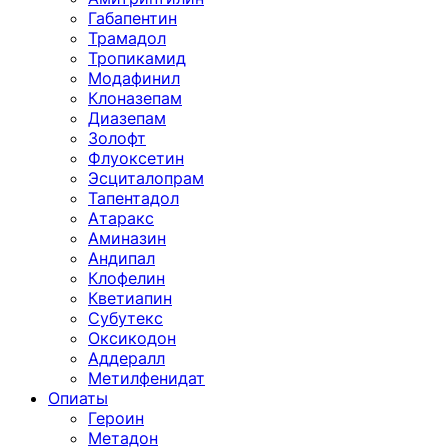
Габапентин
Трамадол
Тропикамид
Модафинил
Клоназепам
Диазепам
Золофт
Флуоксетин
Эсциталопрам
Тапентадол
Атаракс
Аминазин
Андипал
Клофелин
Кветиапин
Субутекс
Оксикодон
Аддералл
Метилфенидат
Опиаты
Героин
Метадон