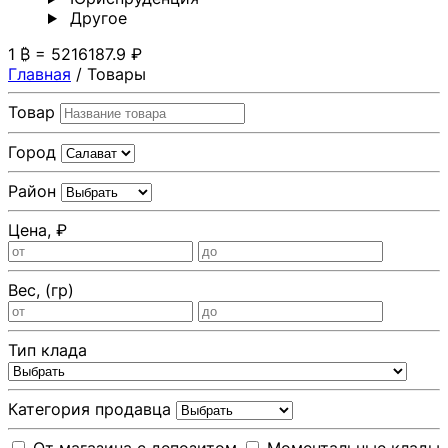
Другoе
1 ₿ = 5216187.9 ₽
Главная
/
Товары
Товар
Город
Район
Цена, ₽
Вес, (гр)
Тип клада
Категория продавца