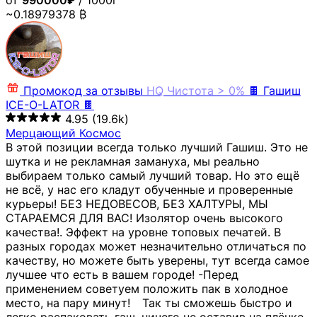
от
990000₽
/ 1000г
~0.18979378 ₿
Промокод за отзывы
HQ
Чистота > 0%
🍫 Гашиш
ICE-O-LATOR 🍫
4.95
(19.6k)
Мерцающий Космос
В этой позиции всегда только лучший Гашиш. Это не
шутка и не рекламная замануха, мы реально
выбираем только самый лучший товар. Но это ещё
не всё, у нас его кладут обученные и проверенные
курьеры! БЕЗ НЕДОВЕСОВ, БЕЗ ХАЛТУРЫ, МЫ
СТАРАЕМСЯ ДЛЯ ВАС! Изолятор очень высокого
качества!. Эффект на уровне топовых печатей. В
разных городах может незначительно отличаться по
качеству, но можете быть уверены, тут всегда самое
лучшее что есть в вашем городе! -Перед
применением советуем положить пак в холодное
место, на пару минут!⠀ Так ты сможешь быстро и