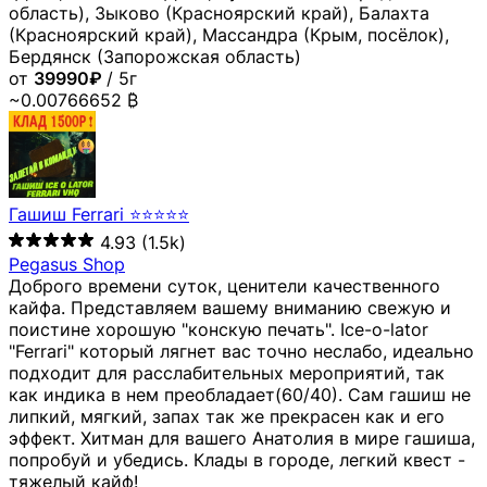
область), Зыково (Красноярский край), Балахта
(Красноярский край), Массандра (Крым, посёлок),
Бердянск (Запорожская область)
от
39990₽
/ 5г
~0.00766652 ₿
Гашиш Ferrari ⭐⭐⭐⭐⭐
4.93
(1.5k)
Pegasus Shop
Доброго времени суток, ценители качественного
кайфа. Представляем вашему вниманию свежую и
поистине хорошую "конскую печать". Ice-o-lator
"Ferrari" который лягнет вас точно неслабо, идеально
подходит для расслабительных мероприятий, так
как индика в нем преобладает(60/40). Сам гашиш не
липкий, мягкий, запах так же прекрасен как и его
эффект. Хитман для вашего Анатолия в мире гашиша,
попробуй и убедись. Клады в городе, легкий квест -
тяжелый кайф!