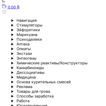
0.00 ₿
Навигация
Стимуляторы
Эйфоретики
Марихуана
Психоделики
Аптека
Опиаты
Экстази
Энтеогены
Химические реактивы/Конструкторы
Каннабиноиды
Диссоциативы
Медицина
Основа курительных смесей
Реклама
Товары для грова
Способы заработка
Работа
Юриспруденция