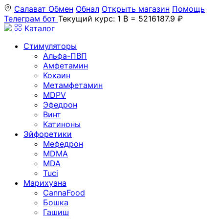
Салават
Обмен
Обнал
Открыть магазин
Помощь
Телеграм бот
Текущий курс: 1 ₿ = 5216187.9 ₽
Каталог
Стимуляторы
Альфа-ПВП
Амфетамин
Кокаин
Метамфетамин
MDPV
Эфедрон
Винт
Катиноны
Эйфоретики
Мефедрон
MDMA
MDA
Tuci
Марихуана
CannaFood
Бошка
Гашиш