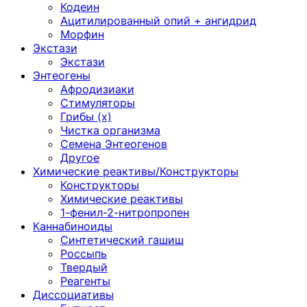
Кодеин
Ацитилированный опий + ангидрид
Морфин
Экстази
Экстази
Энтеогены
Афродизиаки
Стимуляторы
Грибы (х)
Чистка организма
Семена Энтеогенов
Другое
Химические реактивы/Конструкторы
Конструкторы
Химические реактивы
1-фенил-2-нитропропен
Каннабиноиды
Синтетический гашиш
Россыпь
Твердый
Реагенты
Диссоциативы