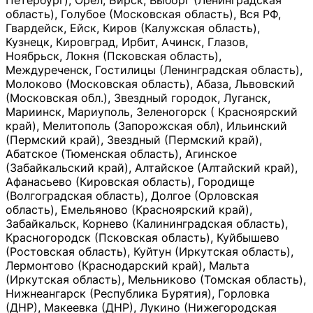
Петербург), Орёл, Бирск, Выборг (Ленинградская
область), Голубое (Московская область), Вся РФ,
Гвардейск, Ейск, Киров (Калужская область),
Кузнецк, Кировград, Ирбит, Ачинск, Глазов,
Ноябрьск, Локня (Псковская область),
Междуреченск, Гостилицы (Ленинградская область),
Молоково (Московская область), Абаза, Львовский
(Московская обл.), Звездный городок, Луганск,
Мариинск, Мариуполь, Зеленогорск ( Красноярский
край), Мелитополь (Запорожская обл), Ильинский
(Пермский край), Звездный (Пермский край),
Абатское (Тюменская область), Агинское
(Забайкальский край), Алтайское (Алтайский край),
Афанасьево (Кировская область), Городище
(Волгоградская область), Долгое (Орловская
область), Емельяново (Красноярский край),
Забайкальск, Корнево (Калининградская область),
Красногородск (Псковская область), Куйбышево
(Ростовская область), Куйтун (Иркутская область),
Лермонтово (Краснодарский край), Мальта
(Иркутская область), Мельниково (Томская область),
Нижнеангарск (Республика Бурятия), Горловка
(ДНР), Макеевка (ДНР), Лукино (Нижегородская