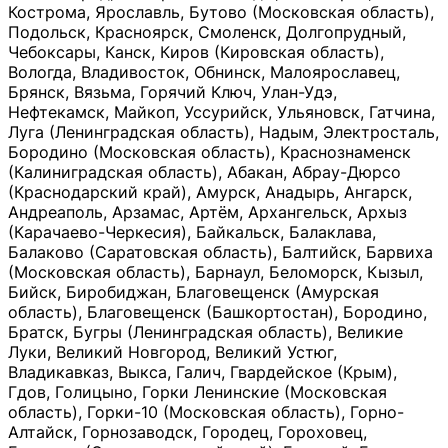
Кострома, Ярославль, Бутово (Московская область),
Подольск, Красноярск, Смоленск, Долгопрудный,
Чебоксары, Канск, Киров (Кировская область),
Вологда, Владивосток, Обнинск, Малоярославец,
Брянск, Вязьма, Горячий Ключ, Улан-Удэ,
Нефтекамск, Майкоп, Уссурийск, Ульяновск, Гатчина,
Луга (Ленинградская область), Надым, Электросталь,
Бородино (Московская область), Краснознаменск
(Калиниградская область), Абакан, Абрау-Дюрсо
(Краснодарский край), Амурск, Анадырь, Ангарск,
Андреаполь, Арзамас, Артём, Архангельск, Архыз
(Карачаево-Черкесия), Байкальск, Балаклава,
Балаково (Саратовская область), Балтийск, Барвиха
(Московская область), Барнаул, Беломорск, Кызыл,
Бийск, Биробиджан, Благовещенск (Амурская
область), Благовещенск (Башкортостан), Бородино,
Братск, Бугры (Ленинградская область), Великие
Луки, Великий Новгород, Великий Устюг,
Владикавказ, Выкса, Галич, Гвардейское (Крым),
Гдов, Голицыно, Горки Ленинские (Московская
область), Горки-10 (Московская область), Горно-
Алтайск, Горнозаводск, Городец, Гороховец,