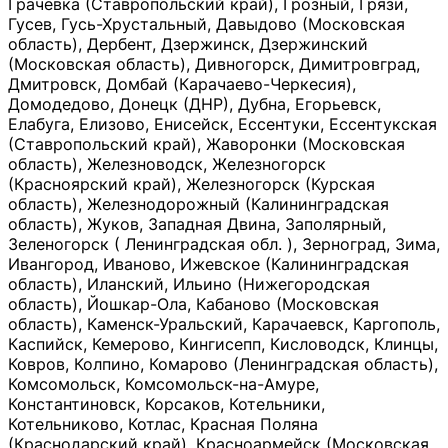
Грачевка (Ставропольский край), Грозный, Грязи,
Гусев, Гусь-Хрустальный, Давыдово (Московская
область), Дербент, Дзержинск, Дзержинский
(Московская область), Дивногорск, Димитровград,
Дмитровск, Домбай (Карачаево-Черкесия),
Домодедово, Донецк (ДНР), Дубна, Егорьевск,
Елабуга, Елизово, Енисейск, Ессентуки, Ессентукская
(Ставропольский край), Жаворонки (Московская
область), Железноводск, Железногорск
(Красноярский край), Железногорск (Курская
область), Железнодорожный (Калининградская
область), Жуков, Западная Двина, Заполярный,
Зеленогорск ( Ленинградская обл. ), Зерноград, Зима,
Ивангород, Иваново, Ижевское (Калининградская
область), Иланский, Ильино (Нижегородская
область), Йошкар-Ола, Кабаново (Московская
область), Каменск-Уральский, Карачаевск, Каргополь,
Каспийск, Кемерово, Кингисепп, Кисловодск, Клинцы,
Ковров, Колпино, Комарово (Ленинградская область),
Комсомольск, Комсомольск-на-Амуре,
Константиновск, Корсаков, Котельники,
Котельниково, Котлас, Красная Поляна
(Краснодарский край), Красноармейск (Московская