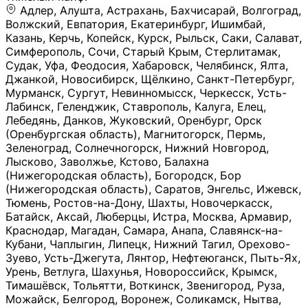
Адлер, Алушта, Астрахань, Бахчисарай, Волгоград, Волжский, Евпатория, Екатеринбург, Ишимбай, Казань, Керчь, Копейск, Курск, Рыльск, Саки, Салават, Симферополь, Сочи, Старый Крым, Стерлитамак, Судак, Уфа, Феодосия, Хабаровск, Челябинск, Ялта, Джанкой, Новосибирск, Щёлкино, Санкт-Петербург, Мурманск, Сургут, Невинномысск, Черкесск, Усть-Лабинск, Геленджик, Ставрополь, Калуга, Елец, Лебедянь, Данков, Жуковский, Оренбург, Орск (Оренбургская область), Магнитогорск, Пермь, Зеленоград, Солнечногорск, Нижний Новгород, Лысково, Заволжье, Кстово, Балахна (Нижегородская область), Богородск, Бор (Нижегородская область), Саратов, Энгельс, Ижевск, Тюмень, Ростов-на-Дону, Шахты, Новочеркасск, Батайск, Аксай, Люберцы, Истра, Москва, Армавир, Краснодар, Магадан, Самара, Анапа, Славянск-на-Кубани, Чаплыгин, Липецк, Нижний Тагил, Орехово-Зуево, Усть-Джегута, Лянтор, Нефтеюганск, Пыть-Ях, Урень, Ветлуга, Шахунья, Новороссийск, Крымск, Тимашёвск, Тольятти, Воткинск, Звенигород, Руза, Можайск, Белгород, Воронеж, Соликамск, Нытва, Лысьва (Пермский край), Чусовой, Кунгур, Краснокамск, Миасс, Губаха, Тула, Новомосковск, Донской, Омск, Льгов, Мытищи, Королёв, Ивантеевка, Балашиха, Семилуки, Кудымкар, Старый Оскол, Оса (Пермский край), Одинцово (Московская область), Ханты-Мансийск, Лабинск, Темрюк, Курганинск, Белореченск (Краснодарский край), Алупкa, Губкин, Рязань, Калининград, Усть-Илимск, Фрязино, Минеральные Воды, Пятигорск, Кострома, Ярославль, Коркино, Верхняя Пышма, Подольск, Красноярск, Смоленск, Долгопрудный, Чебоксары, Калачинск, Канск, Киров (Кировская область), Вологда, Рославль, Владивосток, Обнинск, Балабаново (Калужская область), Малоярославец, Брянск, Видное, Ярцево, Вязьма, Гагарин, Приволжск, Фурманов, Чайковский, Кинешма, Горячий Ключ, Улан-Удэ, Туймазы, Дюртюли, Альметьевск, Нефтекамск, Хадыженск, Апшеронск, Майкоп, Уссурийск, Ульяновск, Гатчина, Луга (Ленинградская область), Надым, Ногинск, Электросталь, Железнодорожный (Московская область), Бутурлиновка, Кириллов, Краснознаменск (Калиниградская область), Мышкин, Томмот, Холм, Абакан, Абдулино, Агидель, Агрыз, Адыгейск, Азнакаево, Алатырь, Алдан, Алейск, Александров, Александровск, Алексеевка (Белгородская обл.), Алексин, Амурск, Анадырь, Ангарск, Андреаполь, Анжеро-Судженск, Анива, Апатиты, Арамиль, Ардон, Арзамас, Аркадак, Арсеньев, Артём, Артёмовский, Архангельск, Асбест, Асино, Аткарск, Ахтубинск, Аша, Бабаево (Вологодская область), Бавлы (Республика Татарстан), Байкальск, Бакал, Баксан, Балаклава, Балаково (Саратовская область), Балашов (Саратовская область), Балтийск, Барабинск, Барнаул, Барыш (Ульяновская область), Бежецк, Белая Калитва (Ростовская область), Белебей, Белогорск (Крым), Белозерск, Белокуриха, Беломорск, Белоозёрский (Московская область), Белорецк (Республика Башкортостан), Кызыл, Белоярский (Ханты-Мансийский АО), Бердск, Березники (Пермский край), Берёзовский (Кемеровская область), Берёзовский (Свердловская область), Беслан, Бийск, Бикин, Билибино, Биробиджан, Благовещенск (Амурская область), Благовещенск (Башкортостан), Бобров, Богородицк, Боготол, Богучар, Бокситогорск (Ленинградская область), Бологое (Тверская область), Болхов, Большой Камень (Приморский край), Борисоглебск (Воронежская область), Боровичи (Новгородская область), Боровск, Бородино, Братск, Бронницы (Московская область), Бугульма (Республика Татарстан), Бугуруслан (Оренбургская область), Буинск, Буй, Буйнакск, Валдай, Валуйки, Велиж, Великие Луки, Великий Новгород, Великий Устюг, Вельск, Венёв, Верещагино, Верхнеуральск, Верхний Уфалей, Верхняя Салда, Верхняя Тура, Весьегонск, Вилючинск, Вихоревка, Вичуга, Владикавказ, Волгодонск, Волгореченск, Володарск, Волосово, Волчанск, Вольск, Воркута, Ворсма, Всеволожск (Ленинградская область), Вуктыл, Выкса, Высоковск, Высоцк, Вытегра, Вышний Волочёк, Вяземский, Вязники, Вятские Поляны, Нея, Шилка, Гаврилов Посад, Гаврилов-Ям, Гай, Галич, Гдов, Голицыно, Горно-Алтайск, Горнозаводск, Горняк, Городец, Гороховец, Гремячинск, Грозный, Грязи, Грязовец, Губкинский, Гуково, Гулькевичи, Гурьевск (Калининградская область), Гурьевск (Кемеровская область), Гусев, Гусь-Хрустальный, Давлеканово, Далматово, Дальнегорск, Дегтярск, Дедовск, Демидов, Дербент, Десногорск, Дзержинск, Дзержинский (Московская область), Дивногорск, Димитровград, Дмитровск, Дно, Добрянка, Долинск, Домодедово, Донецк (ДНР), Дорогобуж, Дрезна, Дубна, Дудинка, Духовщина, Дятьково, Егорьевск, Елабуга, Елизово, Ельня (Будет изменено название), Емва, Енисейск, Ермолино, Ершов, Ессентуки, Ефремов, Железноводск, Железногорск (Красноярский край), Железногорск (Курская область), Железногорск-Илимский, Жигулёвск, Жиздра, Жирновск, Жуков, Жуковка, Заводоуковск, Заволжск, Задонск, Заинск, Заозёрный, Заозёрск, Западная Двина, Заполярный, Зарайск, Заречный (Пензенская область), Заречный (Свердловская область), Заринск, Звенигово, Зверево, Зеленогорск ( Ленинградская обл. ), Зеленоградск, Зеленодольск, Зеленокумск, Зерноград, Зима, Змеиногорск, Зубцов, Ивангород, Иваново, Ивдель, Избербаш, Изобильный, Иланский, Инза, Инкерман, Инта, Ипатово, Искитим, Йошкар-Ола, Кадников, Калач, Калач-на-Дону, Калининск, Калтан, Калязин, Камбарка, Каменка (Пензенская область), Каменногорск (Ленинградская область), Каменск-Уральский, Каменск-Шахтинский, Камень-на-Оби, Камешково, Камышин, Канаш, Кандалакша, Карабаново, Карабаш, Карачаевск, Каргат, Каргополь, Карпинск, Карталы, Касимов, Касли, Каспийск, Катав-Ивановск, Катайск, Качканар, Кашин, Кашира, Кемерово, Кемь, Кизел, Кизилюрт, Кизляр, Кимовск, Кимры, Кингисепп, Кинель, Киреевск, Киренск, Киржач, Кириши, Кирово-Чепецк, Кировск (Ленинградская область), Кировск (Мурманская область), Кирсанов, Киселёвск, Кисловодск, Климовск, Клинцы, Княгинино, Ковдор, Ковров, Когалым, Козельск, Козьмодемьянск, Кола, Кологрив, Колпашево, Колпино, Кольчугино, Комсомольск, Комсомольск-на-Амуре, Конаково, Кондопога, Кондрово, Константиновск, Кораблино, Кореновск, Корсаков, Коряжма, Костерёво, Костомукша, Котельники, Котельниково, Котельнич, Котлас, Котовск, Кохма, Красноармейск (Московская область), Краснозаводск, Краснознаменск (Московская область), Краснокаменск, Краснослободск (Волгоградская область), Краснотурьинск, Красноуральск, Красный Сулин, Кремёнки, Кропоткин, Кубинка, Кувшиново (Тверская область), Кудрово, Кулебаки, Кумертау, Курлово, Куровское, Куртамыш, Курчатов, Куса, Кушва, Кыштым, Лабытнанги, Лагань, Лаишево (Республика Татарстан), Лакинск, Лангепас, Лахденпохья, Ленинск-Кузнецкий, Ленск (Республика Саха), Лермонтов (Ставропольский край), Лесозаводск (Приморский край), Лесосибирск, Ливны (Орловская область), Ликино-Дулёво, Липки (Тульская область), Лиски (Воронежская область), Лихославль, Лодейное Поле, Ломоносов (Санкт-Петербург), Лосино-Петровский, Лукоянов, Луховицы, Лыткарино, Любань (Ленинградская область), Любим, Людиново, Магас, Майский, Макаров, Малая Вишера, Малгобек, Мамадыш, Мамоново, Мантурово, Маркс, Махачкала, Мглин, Мегион, Медвежьегорск, Медногорск, Медынь, Меленки, Мелеуз, Менделеевск, Мещовск, Микунь, Миллерово, Минусинск, Миньяр, Мирный (Архангельская область), Мирный (Якутия), Михайловка (Город), Михайловск (Свердловская область), Михайловск (Ставропольский край), Могоча, Можга, Моздок, Мончегорск, Морозовск, Моршанск, Мосальск, Муравленко, Мурино, Муром, Мценск, Мыски, Набережные Челны, Навашино (Нижегородская область), Назарово (Красноярский край), Назрань, Нальчик, Наро-Фоминск, Нарткала, Нарьян-Мар, Находка, Невель (Псковская область), Невельск, Невьянск, Нелидово (Тверская область), Неман, Нерехта (Костромская область), Нерюнгри, Нестеров, Нефтегорск (Самарская область), Нефтекумск, Нижневартовск, Нижнекамск (Республика Татарстан), Нижнеудинск, Нижние Серги, Нижний Ломов, Нижняя Тура, Николаевск-на-Амуре, Никольск (Вологодская область), Никольск (Пензенская область), Новая Ладога, Новая Ляля, Новоалександровск, Новоалтайск, Нововоронеж, Новодвинск, Новозыбков, Новокубанск, Новокуйбышевск, Новомичуринск, Новопавловск, Новоржев, Новосокольники, Новотроицк, Новоульяновск, Новоуральск, Новохопёрск, Новочебоксарск, Новошахтинск, Новый Оскол, Новый Уренгой, Норильск, Нурлат, Нягань, Нязепетровск, Няндома, Облучье, Обоянь, Озёрск (Калининградская область), Озёрск (Челябинская область), Озёры, Октябрьск (Самарская область), Октябрьский (Башкортостан), Окуловка (Новгородская область), Оленегорск, Олонец, Онега, Опочка, Осинники, Осташков, Остров, Острогожск, Отрадный, Оха, Павлово, Павловск (Воронежская область), Павловск (Санкт-Петербург), Павловский Посад, Партизанск, Певек, Пенза, Первоуральск, Перевоз, Пересвет, Переславль-Залесский, Пестово (Новгородская область), Петрозаводск, Петропавловск-Камчатский, Печоры, Пикалёво, Пионерский, Питкяранта, Плавск, Плёс, Подпорожье, Покачи, Покров, Покровск, Полесск, Полысаево, Полярные Зори, Полярный, Поронайск, Порхов, Похвистнево, Почеп, Починок, Пошехонье, Правдинск, Приморск (Калининградская область), Приморско-Ахтарск, Приозерск, Прокопьевск, Протвино, Прохладный, Пугачёв, Пудож, Пустошка, Пушкино, Пущино, Пыталово, Радужный (Владимирская область), Радужный (Ханты-Мансийский АО), Райчихинск, Раменское, Рассказово, Ревда, Реж, Реутов, Родники, Россошь, Ростов (Ярославская обл.), Рошаль, Ртищево, Рубцовск, Рузаевка, Рыбинск, Рыбное, Ряжск, Салехард, Сальск, Саранск, Сарапул, Саров, Сасово, Сатка, Сафоново, Саяногорск, Саянск, Светлогорск, Светлоград, Светлый, Светогорск (Ленинградская область), Свободный, Себеж, Северобайкальск, Северодвинск, Североуральск, Сегежа, Семикаракорск, Сенгилей, Серафимович, Сергач, Сергиев Посад, Сердобск, Сертолово (Ленинградская область), Сестрорецк (Ленинградская область), Сибай, Скопин, Славгород, Сланцы, Слободской, Слюдянка, Собинка, Советск (Кировская область), Советск (Калининградская область), Советск (Тульская область), Советская Гавань, Советский (Ханты-Мансийский АО), Сокол (Вологодская область), Солигалич, Соль-Илецк, Сольцы, Сортавала, Сосенский, Сосновоборск, Сосновый Бор (Ленинградская область), Сосногорск, Спас-Клепики, Спасск-Рязанский, С