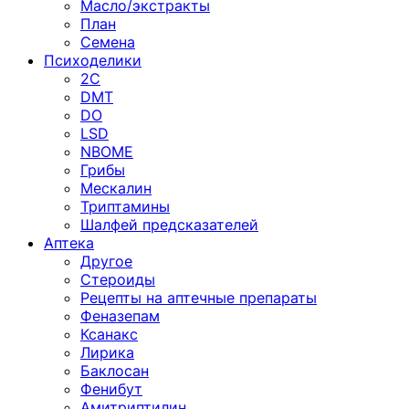
Масло/экстракты
План
Семена
Психоделики
2C
DMT
DO
LSD
NBOME
Грибы
Мескалин
Триптамины
Шалфей предсказателей
Аптека
Другое
Стероиды
Рецепты на аптечные препараты
Феназепам
Ксанакс
Лирика
Баклосан
Фенибут
Амитриптилин