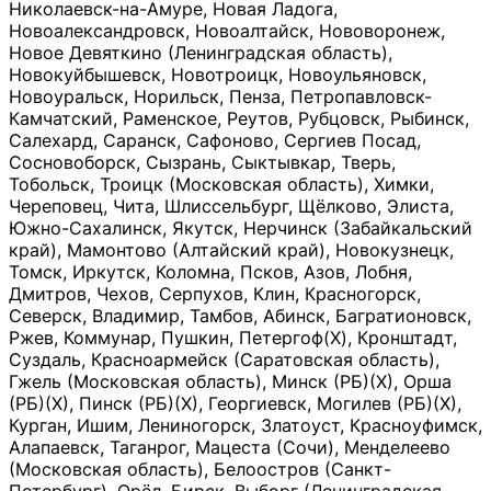
Николаевск-на-Амуре, Новая Ладога,
Новоалександровск, Новоалтайск, Нововоронеж,
Новое Девяткино (Ленинградская область),
Новокуйбышевск, Новотроицк, Новоульяновск,
Новоуральск, Норильск, Пенза, Петропавловск-
Камчатский, Раменское, Реутов, Рубцовск, Рыбинск,
Салехард, Саранск, Сафоново, Сергиев Посад,
Сосновоборск, Сызрань, Сыктывкар, Тверь,
Тобольск, Троицк (Московская область), Химки,
Череповец, Чита, Шлиссельбург, Щёлково, Элиста,
Южно-Сахалинск, Якутск, Нерчинск (Забайкальский
край), Мамонтово (Алтайский край), Новокузнецк,
Томск, Иркутск, Коломна, Псков, Азов, Лобня,
Дмитров, Чехов, Серпухов, Клин, Красногорск,
Северск, Владимир, Тамбов, Абинск, Багратионовск,
Ржев, Коммунар, Пушкин, Петергоф(Х), Кронштадт,
Суздаль, Красноармейск (Саратовская область),
Гжель (Московская область), Минск (РБ)(Х), Орша
(РБ)(Х), Пинск (РБ)(Х), Георгиевск, Могилев (РБ)(Х),
Курган, Ишим, Лениногорск, Златоуст, Красноуфимск,
Алапаевск, Таганрог, Мацеста (Сочи), Менделеево
(Московская область), Белоостров (Санкт-