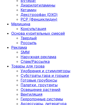
Бутират
Диарилэтиламины
Кетамин
Декстрорфан (DXO)
PCP (Фенциклидин)
Медицина
Консультация
Основа курительных смесей
Твердый
Россыпь
Реклама
SMM
Наружная реклама
Спам/Рассылка
Товары для грова
Удобрения и стимуляторы
Субстраты,тара и горшки
Готовые гроубоксы
Палатки, гроутенты
Освещение растений
Вентиляция
Гидропонные системы
Аксессуары, литература