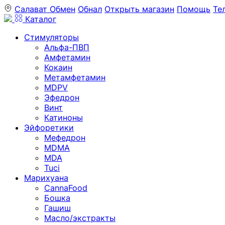
Салават
Обмен
Обнал
Открыть магазин
Помощь
Те
Каталог
Стимуляторы
Альфа-ПВП
Амфетамин
Кокаин
Метамфетамин
MDPV
Эфедрон
Винт
Катиноны
Эйфоретики
Мефедрон
MDMA
MDA
Tuci
Марихуана
CannaFood
Бошка
Гашиш
Масло/экстракты