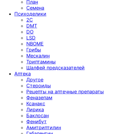
План
Семена
Психоделики
2C
DMT
DO
LSD
NBOME
Грибы
Мескалин
Триптамины
Шалфей предсказателей
Аптека
Другое
Стероиды
Рецепты на аптечные препараты
Феназепам
Ксанакс
Лирика
Баклосан
Фенибут
Амитриптилин
Габапентин