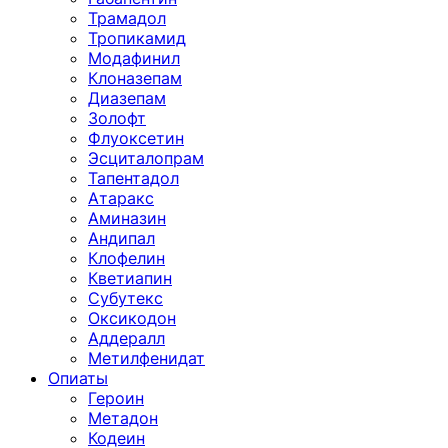
Трамадол
Тропикамид
Модафинил
Клоназепам
Диазепам
Золофт
Флуоксетин
Эсциталопрам
Тапентадол
Атаракс
Аминазин
Андипал
Клофелин
Кветиапин
Субутекс
Оксикодон
Аддералл
Метилфенидат
Опиаты
Героин
Метадон
Кодеин