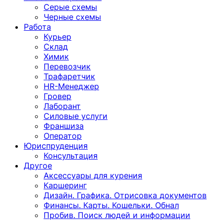
Серые схемы
Черные схемы
Работа
Курьер
Склад
Химик
Перевозчик
Трафаретчик
HR-Менеджер
Гровер
Лаборант
Силовые услуги
Франшиза
Оператор
Юриспруденция
Консультация
Другoе
Аксессуары для курения
Каршеринг
Дизайн. Графика. Отрисовка документов
Финансы. Карты. Кошельки. Обнал
Пробив. Поиск людей и информации