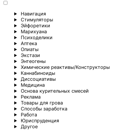
Навигация
Стимуляторы
Эйфоретики
Марихуана
Психоделики
Аптека
Опиаты
Экстази
Энтеогены
Химические реактивы/Конструкторы
Каннабиноиды
Диссоциативы
Медицина
Основа курительных смесей
Реклама
Товары для грова
Способы заработка
Работа
Юриспруденция
Другoе