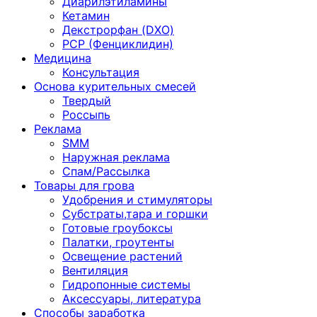
Диарилэтиламины
Кетамин
Декстрорфан (DXO)
PCP (Фенциклидин)
Медицина
Консультация
Основа курительных смесей
Твердый
Россыпь
Реклама
SMM
Наружная реклама
Спам/Рассылка
Товары для грова
Удобрения и стимуляторы
Субстраты,тара и горшки
Готовые гроубоксы
Палатки, гроутенты
Освещение растений
Вентиляция
Гидропонные системы
Аксессуары, литература
Способы заработка