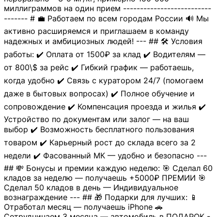
миллиграммов на один прием --------------------------
------- # 💼 Работаем по всем городам России 🔊 Мы
активно расширяемся и приглашаем в команду
надежных и амбициозных людей! --- ## 🛠 Условия
работы: ✔️ Оплата от 1500₽ за клад ✔️ Водителям —
от 800\$ за рейс ✔️ Гибкий график — работаешь,
когда удобно ✔️ Связь с куратором 24/7 (помогаем
даже в бытовых вопросах) ✔️ Полное обучение и
сопровождение ✔️ Компенсация проезда и жилья ✔️
Устройство по документам или залог — на ваш
выбор ✔️ Возможность бесплатного пользования
товаром ✔️ Карьерный рост до склада всего за 2
недели ✔️ Фасованный МК — удобно и безопасно ---
## 💸 Бонусы и премии каждую неделю: 🎯 Сделал 60
кладов за неделю — получаешь +5000₽ ПРЕМИИ 🎯
Сделал 50 кладов в день — Индивидуальное
вознаграждение --- ## 🎁 Подарки для лучших: 📱
Отработал месяц — получаешь iPhone 🚗
Сотрудничаем 3 месяца — автомобиль в ПОДАРОК -