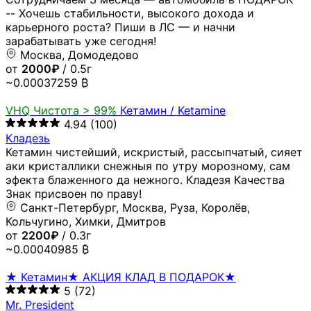
-- Хочешь стабильности, высокого дохода и
карьерного роста? Пиши в ЛС — и начни
зарабатывать уже сегодня!
Москва, Домодедово
от
2000₽
/ 0.5г
~0.00037259 ₿
VHQ
Чистота > 99%
Кетамин / Ketamine
4.94
(100)
Кладезь
Кетамин чистейший, искристый, рассыпчатый, сияет
аки кристаллики снежныя по утру морозному, сам
эфекта блаженного да нежного. Кладезя Качества
Знак присвоен по праву!
Санкт-Петербург, Москва, Руза, Королёв,
Кольчугино, Химки, Дмитров
от
2200₽
/ 0.3г
~0.00040985 ₿
★ Кетамин★ АКЦИЯ КЛАД В ПОДАРОК★
5
(72)
Mr. President