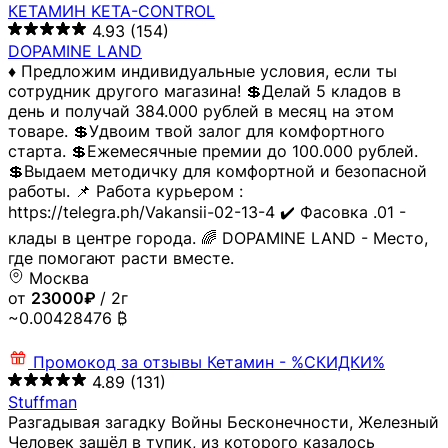
КЕТАМИН KETA-CONTROL
4.93
(154)
DOPAMINE LAND
♦️ Предложим индивидуальные условия, если ты
сотрудник другого магазина! 💲Делай 5 кладов в
день и получай 384.000 рублей в месяц на этом
товаре. 💲Удвоим твой залог для комфортного
старта. 💲Ежемесячные премии до 100.000 рублей.
💲Выдаем методичку для комфортной и безопасной
работы. 📌 Работа курьером :
https://telegra.ph/Vakansii-02-13-4 ✔️ Фасовка .01 -
клады в центре города. 🌈 DOPAMINE LAND - Место,
где помогают расти вместе.
Москва
от
23000₽
/ 2г
~0.00428476 ₿
Промокод за отзывы
Кетамин - %СКИДКИ%
4.89
(131)
Stuffman
Разгадывая загадку Войны Бесконечности, Железный
Человек зашёл в тупик, из которого казалось