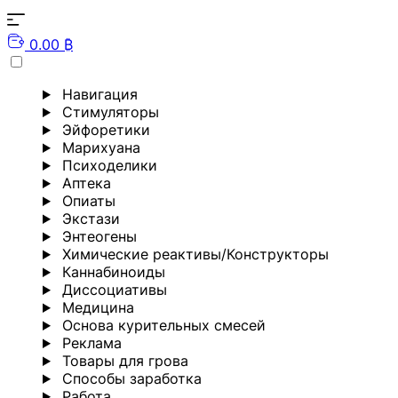
0.00 ₿
Навигация
Стимуляторы
Эйфоретики
Марихуана
Психоделики
Аптека
Опиаты
Экстази
Энтеогены
Химические реактивы/Конструкторы
Каннабиноиды
Диссоциативы
Медицина
Основа курительных смесей
Реклама
Товары для грова
Способы заработка
Работа