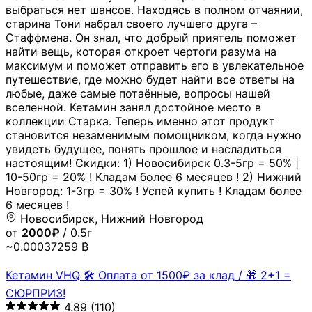
выбраться нет шансов. Находясь в полном отчаянии,
старина Тони набрал своего лучшего друга –
Стаффмена. Он знал, что добрый приятель поможет
найти вещь, которая откроет чертоги разума на
максимум и поможет отправить его в увлекательное
путешествие, где можно будет найти все ответы на
любые, даже самые потаённые, вопросы нашей
вселенной. Кетамин занял достойное место в
коллекции Старка. Теперь именно этот продукт
становится незаменимым помощником, когда нужно
увидеть будущее, понять прошлое и насладиться
настоящим! Скидки: 1) Новосибирск 0.3-5гр = 50% |
10-50гр = 20% ! Кладам более 6 месяцев ! 2) Нижний
Новгород: 1-3гр = 30% ! Успей купить ! Кладам более
6 месяцев !
Новосибирск, Нижний Новгород
от
2000₽
/ 0.5г
~0.00037259 ₿
Кетамин VHQ 🛠 Оплата от 1500₽ за клад / 🎁 2+1 =
СЮРПРИЗ!
4.89
(110)