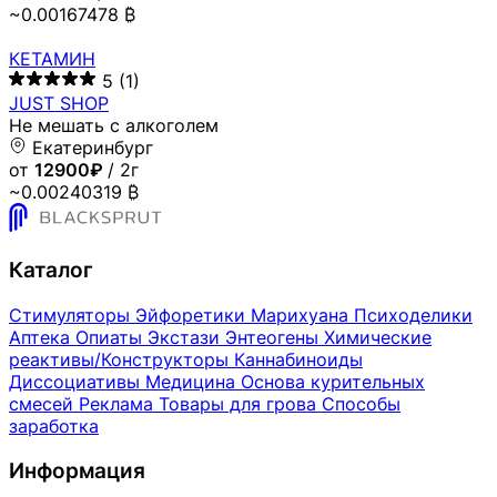
~0.00167478 ₿
КЕТАМИН
5
(1)
JUST SHOP
Не мешать с алкоголем
Екатеринбург
от
12900₽
/ 2г
~0.00240319 ₿
Каталог
Стимуляторы
Эйфоретики
Марихуана
Психоделики
Аптека
Опиаты
Экстази
Энтеогены
Химические
реактивы/Конструкторы
Каннабиноиды
Диссоциативы
Медицина
Основа курительных
смесей
Реклама
Товары для грова
Способы
заработка
Информация