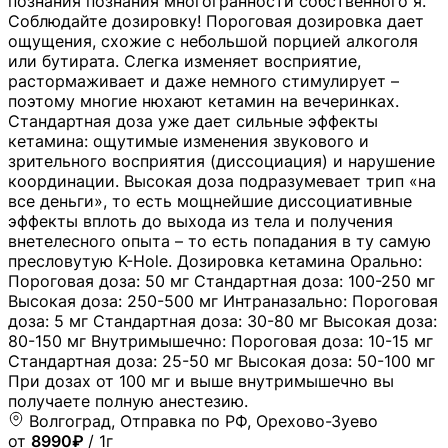
познания познания многогранности собственного я.
Соблюдайте дозировку! Пороговая дозировка дает
ощущения, схожие с небольшой порцией алкоголя
или бутирата. Слегка изменяет восприятие,
растормаживает и даже немного стимулирует –
поэтому многие нюхают кетамин на вечеринках.
Стандартная доза уже дает сильные эффекты
кетамина: ощутимые изменения звукового и
зрительного восприятия (диссоциация) и нарушение
координации. Высокая доза подразумевает трип «на
все деньги», то есть мощнейшие диссоциативные
эффекты вплоть до выхода из тела и получения
внетелесного опыта – то есть попадания в ту самую
пресловутую K-Hole. Дозировка кетамина Орально:
Пороговая доза: 50 мг Стандартная доза: 100-250 мг
Высокая доза: 250-500 мг Интраназально: Пороговая
доза: 5 мг Стандартная доза: 30-80 мг Высокая доза:
80-150 мг Внутримышечно: Пороговая доза: 10-15 мг
Стандартная доза: 25-50 мг Высокая доза: 50-100 мг
При дозах от 100 мг и выше внутримышечно вы
получаете полную анестезию.
Волгоград, Отправка по РФ, Орехово-Зуево
от
8990₽
/ 1г