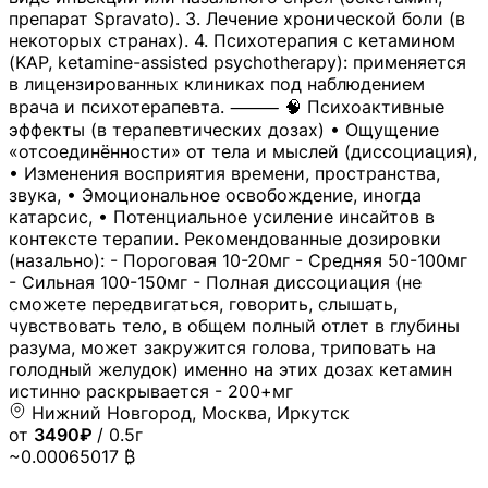
препарат Spravato). 3. Лечение хронической боли (в
некоторых странах). 4. Психотерапия с кетамином
(KAP, ketamine-assisted psychotherapy): применяется
в лицензированных клиниках под наблюдением
врача и психотерапевта. ⸻ 🧠 Психоактивные
эффекты (в терапевтических дозах) • Ощущение
«отсоединённости» от тела и мыслей (диссоциация),
• Изменения восприятия времени, пространства,
звука, • Эмоциональное освобождение, иногда
катарсис, • Потенциальное усиление инсайтов в
контексте терапии. Рекомендованные дозировки
(назально): - Пороговая 10-20мг - Средняя 50-100мг
- Сильная 100-150мг - Полная диссоциация (не
сможете передвигаться, говорить, слышать,
чувствовать тело, в общем полный отлет в глубины
разума, может закружится голова, триповать на
голодный желудок) именно на этих дозах кетамин
истинно раскрывается - 200+мг
Нижний Новгород, Москва, Иркутск
от
3490₽
/ 0.5г
~0.00065017 ₿