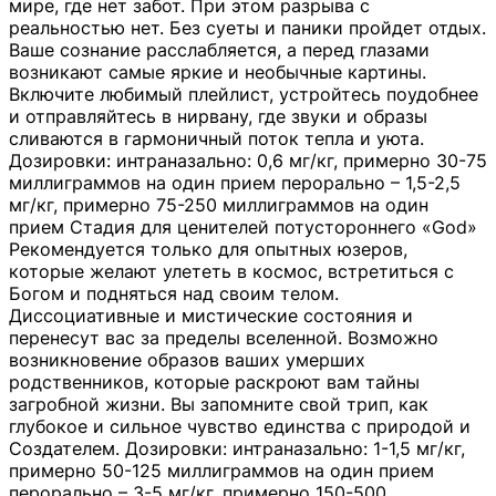
мире, где нет забот. При этом разрыва с
реальностью нет. Без суеты и паники пройдет отдых.
Ваше сознание расслабляется, а перед глазами
возникают самые яркие и необычные картины.
Включите любимый плейлист, устройтесь поудобнее
и отправляйтесь в нирвану, где звуки и образы
сливаются в гармоничный поток тепла и уюта.
Дозировки: интраназально: 0,6 мг/кг, примерно 30-75
миллиграммов на один прием перорально – 1,5-2,5
мг/кг, примерно 75-250 миллиграммов на один
прием Стадия для ценителей потустороннего «God»
Рекомендуется только для опытных юзеров,
которые желают улететь в космос, встретиться с
Богом и подняться над своим телом.
Диссоциативные и мистические состояния и
перенесут вас за пределы вселенной. Возможно
возникновение образов ваших умерших
родственников, которые раскроют вам тайны
загробной жизни. Вы запомните свой трип, как
глубокое и сильное чувство единства с природой и
Создателем. Дозировки: интраназально: 1-1,5 мг/кг,
примерно 50-125 миллиграммов на один прием
перорально – 3-5 мг/кг, примерно 150-500