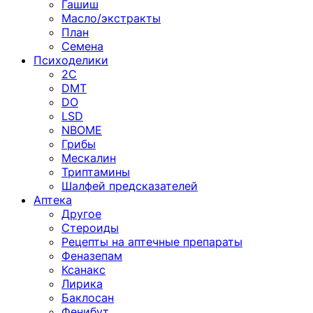
Гашиш
Масло/экстракты
План
Семена
Психоделики
2C
DMT
DO
LSD
NBOME
Грибы
Мескалин
Триптамины
Шалфей предсказателей
Аптека
Другое
Стероиды
Рецепты на аптечные препараты
Феназепам
Ксанакс
Лирика
Баклосан
Фенибут