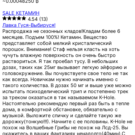
~0.00048250 ₿
SALE КЕТАМИН
4.54
(13)
Лавка Гуся-Выбируся!
Распродажа не сезонных кладов!Кладам более 6
месяцев. Подъем 100%! Кетамин. Вещество
представляет собой мелкий кристалический
порошок. Внимание! Стаф нельзя класть на хоть
чучуть влажную поверхность он очень быстро
раствориться. Я так проебал тусу. В небольших
дозах, таких как 25мг вызывает легкую эйфорию и
головокружение. Вы почувствуете свое тело не так
как всегда. Новичкам нужно начинать именно с
такого количества. В дозах 50 мг и выше уже можно
испытать психоделический трип и постепенно трек
за треком оказаться в так называемом К-Hole.
Настоятельно рекомендую первый раз быть в тепле
дома, в комфортной обстановке, обязательно с
музыкой. Выложите спичку и сделайте такую же
дорожку(тонкую!!!). Начните с ее половины. K-Hole не
похож на Волшебные Грибы не похож на Лсд-25. Вы
окажитесь в ваших фантазиях ненадолго(40мин).С