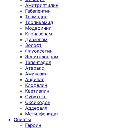
Амитриптилин
Габапентин
Трамадол
Тропикамид
Модафинил
Клоназепам
Диазепам
Золофт
Флуоксетин
Эсциталопрам
Тапентадол
Атаракс
Аминазин
Андипал
Клофелин
Кветиапин
Субутекс
Оксикодон
Аддералл
Метилфенидат
Опиаты
Героин