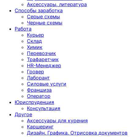
Аксессуары, литература
Способы заработка
Серые схемы
Черные схемы
Работа
Курьер
Склад
Химик
Перевозчик
Трафаретчик
HR-Менеджер
Гровер
Лаборант
Силовые услуги
Франшиза
Оператор
Юриспруденция
Консультация
Другoе
Аксессуары для курения
Каршеринг
Дизайн. Графика. Отрисовка документов