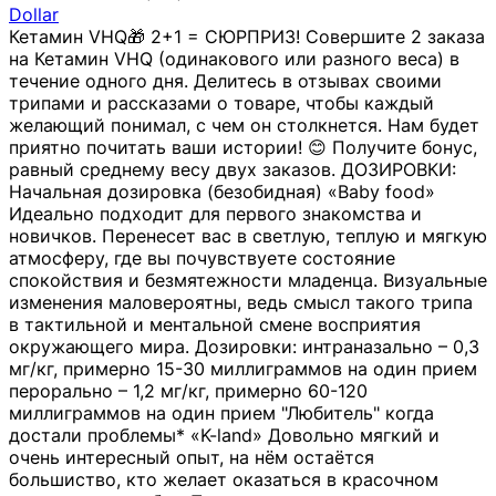
Dollar
Кетамин VHQ🎁 2+1 = СЮРПРИЗ! Совершите 2 заказа
на Кетамин VHQ (одинакового или разного веса) в
течение одного дня. Делитесь в отзывах своими
трипами и рассказами о товаре, чтобы каждый
желающий понимал, с чем он столкнется. Нам будет
приятно почитать ваши истории! 😊 Получите бонус,
равный среднему весу двух заказов. ДОЗИРОВКИ:
Начальная дозировка (безобидная) «Baby food»
Идеально подходит для первого знакомства и
новичков. Перенесет вас в светлую, теплую и мягкую
атмосферу, где вы почувствуете состояние
спокойствия и безмятежности младенца. Визуальные
изменения маловероятны, ведь смысл такого трипа
в тактильной и ментальной смене восприятия
окружающего мира. Дозировки: интраназально – 0,3
мг/кг, примерно 15-30 миллиграммов на один прием
перорально – 1,2 мг/кг, примерно 60-120
миллиграммов на один прием "Любитель" когда
достали проблемы* «K-land» Довольно мягкий и
очень интересный опыт, на нём остаётся
большиство, кто желает оказаться в красочном