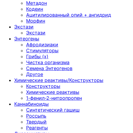
Метадон
Кодеин
Ацитилированный опий + ангидрид
Морфин
Экстази
Экстази
Энтеогены
Афродизиаки
Стимуляторы
Грибы (х)
Чистка организма
Семена Энтеогенов
Другое
Химические реактивы/Конструкторы
Конструкторы
Химические реактивы
1-фенил-2-нитропропен
Каннабиноиды
Синтетический гашиш
Россыпь
Твердый
Реагенты