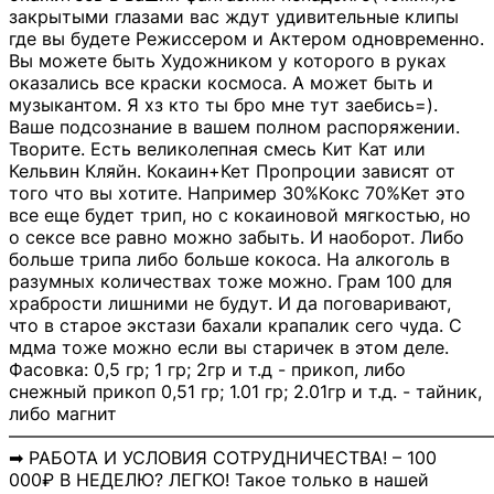
закрытыми глазами вас ждут удивительные клипы
где вы будете Режиссером и Актером одновременно.
Вы можете быть Художником у которого в руках
оказались все краски космоса. А может быть и
музыкантом. Я хз кто ты бро мне тут заебись=).
Ваше подсознание в вашем полном распоряжении.
Творите. Есть великолепная смесь Кит Кат или
Кельвин Кляйн. Кокаин+Кет Пропроции зависят от
того что вы хотите. Например 30%Кокс 70%Кет это
все еще будет трип, но с кокаиновой мягкостью, но
о сексе все равно можно забыть. И наоборот. Либо
больше трипа либо больше кокоса. На алкоголь в
разумных количествах тоже можно. Грам 100 для
храбрости лишними не будут. И да поговаривают,
что в старое экстази бахали крапалик сего чуда. С
мдма тоже можно если вы старичек в этом деле.
Фасовка: 0,5 гр; 1 гр; 2гр и т.д - прикоп, либо
снежный прикоп 0,51 гр; 1.01 гр; 2.01гр и т.д. - тайник,
либо магнит
―――――――――――――――――――――――――――
➡ РАБОТА И УСЛОВИЯ СОТРУДНИЧЕСТВА! – 100
000₽ В НЕДЕЛЮ? ЛЕГКО! Такое только в нашей