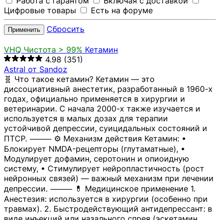
Работа с гарантом
Включая с доставкой
Цифровые товары
Есть на форуме
Сбросить
Применить
VHQ
Чистота > 99%
Кетамин
4.98
(351)
Astral от Sandoz
🧬 Что такое кетамин? Кетамин — это
диссоциативный анестетик, разработанный в 1960-х
годах, официально применяется в хирургии и
ветеринарии. С начала 2000-х также изучается и
используется в малых дозах для терапии
устойчивой депрессии, суицидальных состояний и
ПТСР. ⸻ ⚙️ Механизм действия Кетамин: •
Блокирует NMDA-рецепторы (глутаматные), •
Модулирует дофамин, серотонин и опиоидную
систему, • Стимулирует нейропластичность (рост
нейронных связей) — важный механизм при лечении
депрессии. ⸻ 💊 Медицинское применение 1.
Анестезия: используется в хирургии (особенно при
травмах). 2. Быстродействующий антидепрессант: в
виде инъекций или назального спрея (эскетамин,