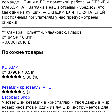
команде. Пиши в ЛС с пометкой работа. ➡ ОТЗЫВЫ
МАГАЗИНА – Загляни в наши отзывы - убедись, что
мы одни из лучших! ➡ СКИДКИ ДЛЯ ПОКУПАТЕЛЕЙ –
Постоянным покупателям у нас предусмотрены
скидки!
―――――――――――――――――――――――――――
Самара, Тольятти, Ульяновск, Глазов
от
645₽
/ 0.31г
~0.00012016 ₿
Похожие товары
КЕТАМИН
от
3790₽
/ 0.51г
5.00
(16)
Кетамин кристаллы VHQ
5
(7)
Escobart Shop
Чистейший кетамин в кристаллах - твоя дверь в мир
новых инсайтов и один из лучших инструментов для