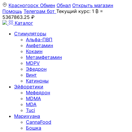
Красногорск
Обмен
Обнал
Открыть магазин
Помощь
Телеграм бот
Текущий курс: 1 ₿ =
5367863.25 ₽
Каталог
Стимуляторы
Альфа-ПВП
Амфетамин
Кокаин
Метамфетамин
MDPV
Эфедрон
Винт
Катиноны
Эйфоретики
Мефедрон
MDMA
MDA
Tuci
Марихуана
CannaFood
Бошка