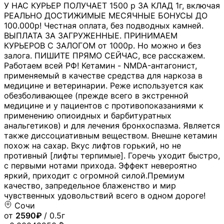
У НАС КУРЬЕР ПОЛУЧАЕТ 1500 р ЗА КЛАД 1г, включая
РЕАЛЬНО ДОСТИЖИМЫЕ МЕСЯЧНЫЕ БОНУСЫ ДО
100.000р! Честная оплата, без подводных камней.
ВЫПЛАТА ЗА ЗАГРУЖЕННЫЕ. ПРИНИМАЕМ
КУРЬЕРОВ С ЗАЛОГОМ от 1000р. Но можно и без
залога. ПИШИТЕ ПРЯМО СЕЙЧАС, все расскажем.
Работаем всей РФ! Кетамин - NMDA-антагонист,
применяемый в качестве средства для наркоза в
медицине и ветеринарии. Реже используется как
обезболивающее (прежде всего в экстренной
медицине и у пациентов с противопоказаниями к
применению опиоидных и барбитуратных
анальгетиков) и для лечения бронхоспазма. Является
также диссоциативным веществом. Внешне кетамин
похож на сахар. Вкус лифтов горький, но не
противный [лифты терпимые]. Горечь уходит быстро,
с первыми нотами прихода. Эффект невероятно
яркий, приходит с огромной силой.Премиум
качество, запредельное блаженство и мир
чувственных удовольствий всего в одном дороге!
Сочи
от
2590₽
/ 0.5г