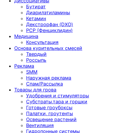
Диссоциативы
Бутират
Диарилэтиламины
Кетамин
Декстрорфан (DXO)
PCP (Фенциклидин)
Медицина
Консультация
Основа курительных смесей
Твердый
Россыпь
Реклама
SMM
Наружная реклама
Спам/Рассылка
Товары для грова
Удобрения и стимуляторы
Субстраты,тара и горшки
Готовые гроубоксы
Палатки, гроутенты
Освещение растений
Вентиляция
Гидропонные системы