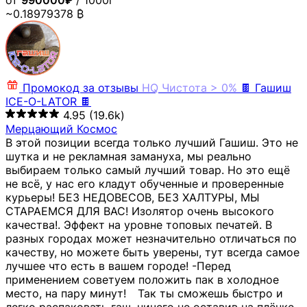
от
990000₽
/ 1000г
~0.18979378 ₿
Промокод за отзывы
HQ
Чистота > 0%
🍫 Гашиш
ICE-O-LATOR 🍫
4.95
(19.6k)
Мерцающий Космос
В этой позиции всегда только лучший Гашиш. Это не
шутка и не рекламная замануха, мы реально
выбираем только самый лучший товар. Но это ещё
не всё, у нас его кладут обученные и проверенные
курьеры! БЕЗ НЕДОВЕСОВ, БЕЗ ХАЛТУРЫ, МЫ
СТАРАЕМСЯ ДЛЯ ВАС! Изолятор очень высокого
качества!. Эффект на уровне топовых печатей. В
разных городах может незначительно отличаться по
качеству, но можете быть уверены, тут всегда самое
лучшее что есть в вашем городе! -Перед
применением советуем положить пак в холодное
место, на пару минут!⠀ Так ты сможешь быстро и