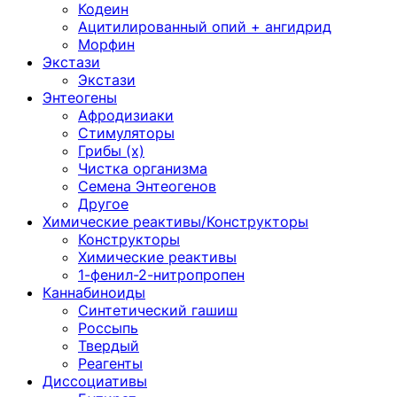
Кодеин
Ацитилированный опий + ангидрид
Морфин
Экстази
Экстази
Энтеогены
Афродизиаки
Стимуляторы
Грибы (х)
Чистка организма
Семена Энтеогенов
Другое
Химические реактивы/Конструкторы
Конструкторы
Химические реактивы
1-фенил-2-нитропропен
Каннабиноиды
Синтетический гашиш
Россыпь
Твердый
Реагенты
Диссоциативы