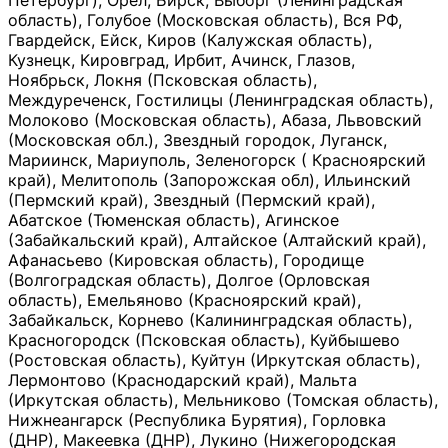
Петербург), Орёл, Бирск, Выборг (Ленинградская
область), Голубое (Московская область), Вся РФ,
Гвардейск, Ейск, Киров (Калужская область),
Кузнецк, Кировград, Ирбит, Ачинск, Глазов,
Ноябрьск, Локня (Псковская область),
Междуреченск, Гостилицы (Ленинградская область),
Молоково (Московская область), Абаза, Львовский
(Московская обл.), Звездный городок, Луганск,
Мариинск, Мариуполь, Зеленогорск ( Красноярский
край), Мелитополь (Запорожская обл), Ильинский
(Пермский край), Звездный (Пермский край),
Абатское (Тюменская область), Агинское
(Забайкальский край), Алтайское (Алтайский край),
Афанасьево (Кировская область), Городище
(Волгоградская область), Долгое (Орловская
область), Емельяново (Красноярский край),
Забайкальск, Корнево (Калининградская область),
Красногородск (Псковская область), Куйбышево
(Ростовская область), Куйтун (Иркутская область),
Лермонтово (Краснодарский край), Мальта
(Иркутская область), Мельниково (Томская область),
Нижнеангарск (Республика Бурятия), Горловка
(ДНР), Макеевка (ДНР), Лукино (Нижегородская