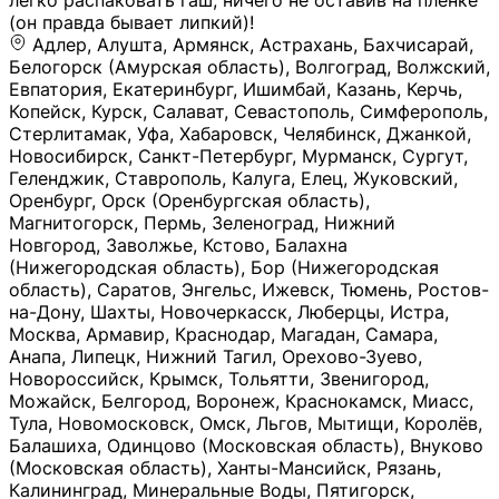
легко распаковать гаш, ничего не оставив на плёнке
(он правда бывает липкий)!
Адлер, Алушта, Армянск, Астрахань, Бахчисарай,
Белогорск (Амурская область), Волгоград, Волжский,
Евпатория, Екатеринбург, Ишимбай, Казань, Керчь,
Копейск, Курск, Салават, Севастополь, Симферополь,
Стерлитамак, Уфа, Хабаровск, Челябинск, Джанкой,
Новосибирск, Санкт-Петербург, Мурманск, Сургут,
Геленджик, Ставрополь, Калуга, Елец, Жуковский,
Оренбург, Орск (Оренбургская область),
Магнитогорск, Пермь, Зеленоград, Нижний
Новгород, Заволжье, Кстово, Балахна
(Нижегородская область), Бор (Нижегородская
область), Саратов, Энгельс, Ижевск, Тюмень, Ростов-
на-Дону, Шахты, Новочеркасск, Люберцы, Истра,
Москва, Армавир, Краснодар, Магадан, Самара,
Анапа, Липецк, Нижний Тагил, Орехово-Зуево,
Новороссийск, Крымск, Тольятти, Звенигород,
Можайск, Белгород, Воронеж, Краснокамск, Миасс,
Тула, Новомосковск, Омск, Льгов, Мытищи, Королёв,
Балашиха, Одинцово (Московская область), Внуково
(Московская область), Ханты-Мансийск, Рязань,
Калининград, Минеральные Воды, Пятигорск,