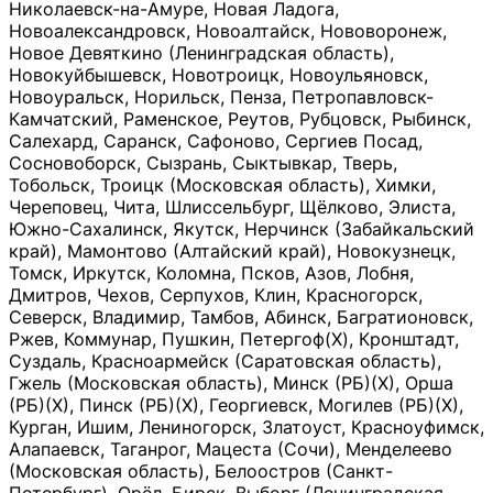
Николаевск-на-Амуре, Новая Ладога,
Новоалександровск, Новоалтайск, Нововоронеж,
Новое Девяткино (Ленинградская область),
Новокуйбышевск, Новотроицк, Новоульяновск,
Новоуральск, Норильск, Пенза, Петропавловск-
Камчатский, Раменское, Реутов, Рубцовск, Рыбинск,
Салехард, Саранск, Сафоново, Сергиев Посад,
Сосновоборск, Сызрань, Сыктывкар, Тверь,
Тобольск, Троицк (Московская область), Химки,
Череповец, Чита, Шлиссельбург, Щёлково, Элиста,
Южно-Сахалинск, Якутск, Нерчинск (Забайкальский
край), Мамонтово (Алтайский край), Новокузнецк,
Томск, Иркутск, Коломна, Псков, Азов, Лобня,
Дмитров, Чехов, Серпухов, Клин, Красногорск,
Северск, Владимир, Тамбов, Абинск, Багратионовск,
Ржев, Коммунар, Пушкин, Петергоф(Х), Кронштадт,
Суздаль, Красноармейск (Саратовская область),
Гжель (Московская область), Минск (РБ)(Х), Орша
(РБ)(Х), Пинск (РБ)(Х), Георгиевск, Могилев (РБ)(Х),
Курган, Ишим, Лениногорск, Златоуст, Красноуфимск,
Алапаевск, Таганрог, Мацеста (Сочи), Менделеево
(Московская область), Белоостров (Санкт-