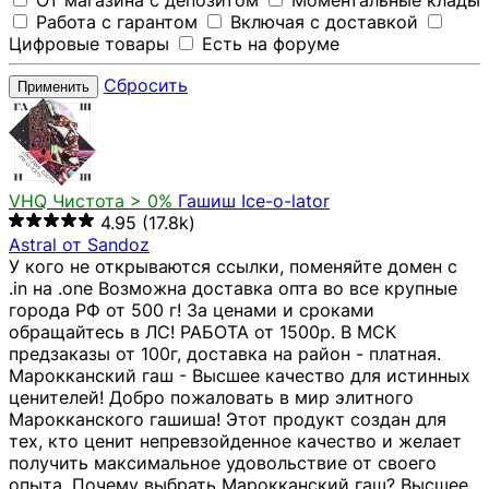
От магазина с депозитом
Моментальные клады
Работа с гарантом
Включая с доставкой
Цифровые товары
Есть на форуме
Сбросить
Применить
VHQ
Чистота > 0%
Гашиш Ice-o-lator
4.95
(17.8k)
Astral от Sandoz
У кого не открываются ссылки, поменяйте домен с
.in на .one Возможна доставка опта во все крупные
города РФ от 500 г! За ценами и сроками
обращайтесь в ЛС! РАБОТА от 1500р. В МСК
предзаказы от 100г, доставка на район - платная.
Марокканский гаш - Высшее качество для истинных
ценителей! Добро пожаловать в мир элитного
Марокканского гашиша! Этот продукт создан для
тех, кто ценит непревзойденное качество и желает
получить максимальное удовольствие от своего
опыта. Почему выбрать Марокканский гаш? Высшее