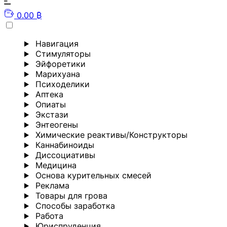
0.00 ₿
Навигация
Стимуляторы
Эйфоретики
Марихуана
Психоделики
Аптека
Опиаты
Экстази
Энтеогены
Химические реактивы/Конструкторы
Каннабиноиды
Диссоциативы
Медицина
Основа курительных смесей
Реклама
Товары для грова
Способы заработка
Работа
Юриспруденция