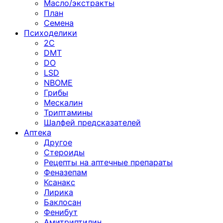
Масло/экстракты
План
Семена
Психоделики
2C
DMT
DO
LSD
NBOME
Грибы
Мескалин
Триптамины
Шалфей предсказателей
Аптека
Другое
Стероиды
Рецепты на аптечные препараты
Феназепам
Ксанакс
Лирика
Баклосан
Фенибут
Амитриптилин