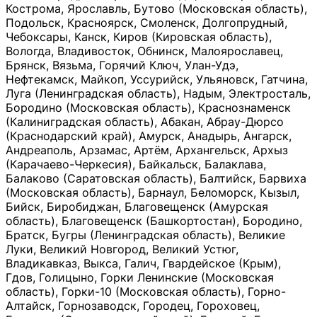
Кострома, Ярославль, Бутово (Московская область),
Подольск, Красноярск, Смоленск, Долгопрудный,
Чебоксары, Канск, Киров (Кировская область),
Вологда, Владивосток, Обнинск, Малоярославец,
Брянск, Вязьма, Горячий Ключ, Улан-Удэ,
Нефтекамск, Майкоп, Уссурийск, Ульяновск, Гатчина,
Луга (Ленинградская область), Надым, Электросталь,
Бородино (Московская область), Краснознаменск
(Калиниградская область), Абакан, Абрау-Дюрсо
(Краснодарский край), Амурск, Анадырь, Ангарск,
Андреаполь, Арзамас, Артём, Архангельск, Архыз
(Карачаево-Черкесия), Байкальск, Балаклава,
Балаково (Саратовская область), Балтийск, Барвиха
(Московская область), Барнаул, Беломорск, Кызыл,
Бийск, Биробиджан, Благовещенск (Амурская
область), Благовещенск (Башкортостан), Бородино,
Братск, Бугры (Ленинградская область), Великие
Луки, Великий Новгород, Великий Устюг,
Владикавказ, Выкса, Галич, Гвардейское (Крым),
Гдов, Голицыно, Горки Ленинские (Московская
область), Горки-10 (Московская область), Горно-
Алтайск, Горнозаводск, Городец, Гороховец,