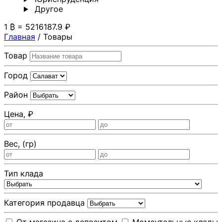
Другoе
1 ₿ = 5216187.9 ₽
Главная
/
Товары
Товар
Город
Район
Цена, ₽
Вес, (гр)
Тип клада
Категория продавца