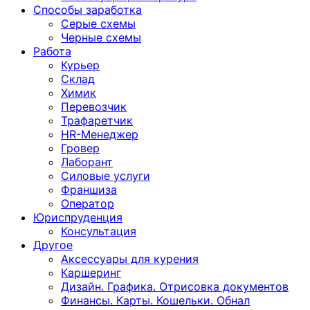
Способы заработка
Серые схемы
Черные схемы
Работа
Курьер
Склад
Химик
Перевозчик
Трафаретчик
HR-Менеджер
Гровер
Лаборант
Силовые услуги
Франшиза
Оператор
Юриспруденция
Консультация
Другoе
Аксессуары для курения
Каршеринг
Дизайн. Графика. Отрисовка документов
Финансы. Карты. Кошельки. Обнал