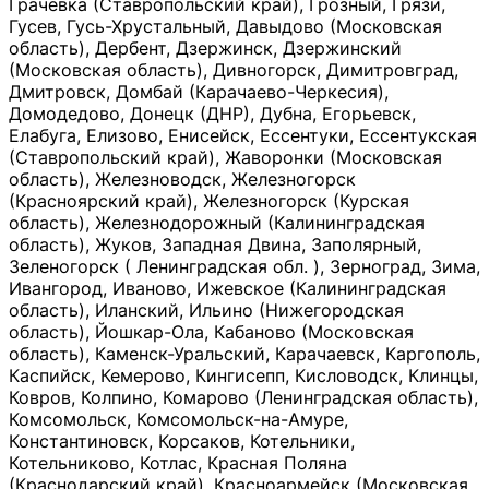
Грачевка (Ставропольский край), Грозный, Грязи,
Гусев, Гусь-Хрустальный, Давыдово (Московская
область), Дербент, Дзержинск, Дзержинский
(Московская область), Дивногорск, Димитровград,
Дмитровск, Домбай (Карачаево-Черкесия),
Домодедово, Донецк (ДНР), Дубна, Егорьевск,
Елабуга, Елизово, Енисейск, Ессентуки, Ессентукская
(Ставропольский край), Жаворонки (Московская
область), Железноводск, Железногорск
(Красноярский край), Железногорск (Курская
область), Железнодорожный (Калининградская
область), Жуков, Западная Двина, Заполярный,
Зеленогорск ( Ленинградская обл. ), Зерноград, Зима,
Ивангород, Иваново, Ижевское (Калининградская
область), Иланский, Ильино (Нижегородская
область), Йошкар-Ола, Кабаново (Московская
область), Каменск-Уральский, Карачаевск, Каргополь,
Каспийск, Кемерово, Кингисепп, Кисловодск, Клинцы,
Ковров, Колпино, Комарово (Ленинградская область),
Комсомольск, Комсомольск-на-Амуре,
Константиновск, Корсаков, Котельники,
Котельниково, Котлас, Красная Поляна
(Краснодарский край), Красноармейск (Московская