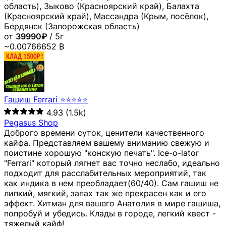
область), Зыково (Красноярский край), Балахта
(Красноярский край), Массандра (Крым, посёлок),
Бердянск (Запорожская область)
от
39990₽
/ 5г
~0.00766652 ₿
Гашиш Ferrari ⭐⭐⭐⭐⭐
4.93
(1.5k)
Pegasus Shop
Доброго времени суток, ценители качественного
кайфа. Представляем вашему вниманию свежую и
поистине хорошую "конскую печать". Ice-o-lator
"Ferrari" который лягнет вас точно неслабо, идеально
подходит для расслабительных мероприятий, так
как индика в нем преобладает(60/40). Сам гашиш не
липкий, мягкий, запах так же прекрасен как и его
эффект. Хитман для вашего Анатолия в мире гашиша,
попробуй и убедись. Клады в городе, легкий квест -
тяжелый кайф!