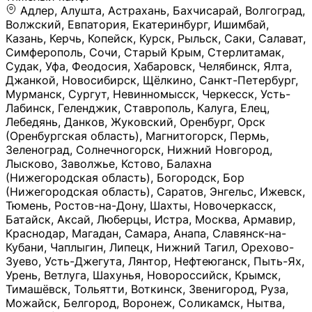
Адлер, Алушта, Астрахань, Бахчисарай, Волгоград, Волжский, Евпатория, Екатеринбург, Ишимбай, Казань, Керчь, Копейск, Курск, Рыльск, Саки, Салават, Симферополь, Сочи, Старый Крым, Стерлитамак, Судак, Уфа, Феодосия, Хабаровск, Челябинск, Ялта, Джанкой, Новосибирск, Щёлкино, Санкт-Петербург, Мурманск, Сургут, Невинномысск, Черкесск, Усть-Лабинск, Геленджик, Ставрополь, Калуга, Елец, Лебедянь, Данков, Жуковский, Оренбург, Орск (Оренбургская область), Магнитогорск, Пермь, Зеленоград, Солнечногорск, Нижний Новгород, Лысково, Заволжье, Кстово, Балахна (Нижегородская область), Богородск, Бор (Нижегородская область), Саратов, Энгельс, Ижевск, Тюмень, Ростов-на-Дону, Шахты, Новочеркасск, Батайск, Аксай, Люберцы, Истра, Москва, Армавир, Краснодар, Магадан, Самара, Анапа, Славянск-на-Кубани, Чаплыгин, Липецк, Нижний Тагил, Орехово-Зуево, Усть-Джегута, Лянтор, Нефтеюганск, Пыть-Ях, Урень, Ветлуга, Шахунья, Новороссийск, Крымск, Тимашёвск, Тольятти, Воткинск, Звенигород, Руза, Можайск, Белгород, Воронеж, Соликамск, Нытва, Лысьва (Пермский край), Чусовой, Кунгур, Краснокамск, Миасс, Губаха, Тула, Новомосковск, Донской, Омск, Льгов, Мытищи, Королёв, Ивантеевка, Балашиха, Семилуки, Кудымкар, Старый Оскол, Оса (Пермский край), Одинцово (Московская область), Ханты-Мансийск, Лабинск, Темрюк, Курганинск, Белореченск (Краснодарский край), Алупкa, Губкин, Рязань, Калининград, Усть-Илимск, Фрязино, Минеральные Воды, Пятигорск, Кострома, Ярославль, Коркино, Верхняя Пышма, Подольск, Красноярск, Смоленск, Долгопрудный, Чебоксары, Калачинск, Канск, Киров (Кировская область), Вологда, Рославль, Владивосток, Обнинск, Балабаново (Калужская область), Малоярославец, Брянск, Видное, Ярцево, Вязьма, Гагарин, Приволжск, Фурманов, Чайковский, Кинешма, Горячий Ключ, Улан-Удэ, Туймазы, Дюртюли, Альметьевск, Нефтекамск, Хадыженск, Апшеронск, Майкоп, Уссурийск, Ульяновск, Гатчина, Луга (Ленинградская область), Надым, Ногинск, Электросталь, Железнодорожный (Московская область), Бутурлиновка, Кириллов, Краснознаменск (Калиниградская область), Мышкин, Томмот, Холм, Абакан, Абдулино, Агидель, Агрыз, Адыгейск, Азнакаево, Алатырь, Алдан, Алейск, Александров, Александровск, Алексеевка (Белгородская обл.), Алексин, Амурск, Анадырь, Ангарск, Андреаполь, Анжеро-Судженск, Анива, Апатиты, Арамиль, Ардон, Арзамас, Аркадак, Арсеньев, Артём, Артёмовский, Архангельск, Асбест, Асино, Аткарск, Ахтубинск, Аша, Бабаево (Вологодская область), Бавлы (Республика Татарстан), Байкальск, Бакал, Баксан, Балаклава, Балаково (Саратовская область), Балашов (Саратовская область), Балтийск, Барабинск, Барнаул, Барыш (Ульяновская область), Бежецк, Белая Калитва (Ростовская область), Белебей, Белогорск (Крым), Белозерск, Белокуриха, Беломорск, Белоозёрский (Московская область), Белорецк (Республика Башкортостан), Кызыл, Белоярский (Ханты-Мансийский АО), Бердск, Березники (Пермский край), Берёзовский (Кемеровская область), Берёзовский (Свердловская область), Беслан, Бийск, Бикин, Билибино, Биробиджан, Благовещенск (Амурская область), Благовещенск (Башкортостан), Бобров, Богородицк, Боготол, Богучар, Бокситогорск (Ленинградская область), Бологое (Тверская область), Болхов, Большой Камень (Приморский край), Борисоглебск (Воронежская область), Боровичи (Новгородская область), Боровск, Бородино, Братск, Бронницы (Московская область), Бугульма (Республика Татарстан), Бугуруслан (Оренбургская область), Буинск, Буй, Буйнакск, Валдай, Валуйки, Велиж, Великие Луки, Великий Новгород, Великий Устюг, Вельск, Венёв, Верещагино, Верхнеуральск, Верхний Уфалей, Верхняя Салда, Верхняя Тура, Весьегонск, Вилючинск, Вихоревка, Вичуга, Владикавказ, Волгодонск, Волгореченск, Володарск, Волосово, Волчанск, Вольск, Воркута, Ворсма, Всеволожск (Ленинградская область), Вуктыл, Выкса, Высоковск, Высоцк, Вытегра, Вышний Волочёк, Вяземский, Вязники, Вятские Поляны, Нея, Шилка, Гаврилов Посад, Гаврилов-Ям, Гай, Галич, Гдов, Голицыно, Горно-Алтайск, Горнозаводск, Горняк, Городец, Гороховец, Гремячинск, Грозный, Грязи, Грязовец, Губкинский, Гуково, Гулькевичи, Гурьевск (Калининградская область), Гурьевск (Кемеровская область), Гусев, Гусь-Хрустальный, Давлеканово, Далматово, Дальнегорск, Дегтярск, Дедовск, Демидов, Дербент, Десногорск, Дзержинск, Дзержинский (Московская область), Дивногорск, Димитровград, Дмитровск, Дно, Добрянка, Долинск, Домодедово, Донецк (ДНР), Дорогобуж, Дрезна, Дубна, Дудинка, Духовщина, Дятьково, Егорьевск, Елабуга, Елизово, Ельня (Будет изменено название), Емва, Енисейск, Ермолино, Ершов, Ессентуки, Ефремов, Железноводск, Железногорск (Красноярский край), Железногорск (Курская область), Железногорск-Илимский, Жигулёвск, Жиздра, Жирновск, Жуков, Жуковка, Заводоуковск, Заволжск, Задонск, Заинск, Заозёрный, Заозёрск, Западная Двина, Заполярный, Зарайск, Заречный (Пензенская область), Заречный (Свердловская область), Заринск, Звенигово, Зверево, Зеленогорск ( Ленинградская обл. ), Зеленоградск, Зеленодольск, Зеленокумск, Зерноград, Зима, Змеиногорск, Зубцов, Ивангород, Иваново, Ивдель, Избербаш, Изобильный, Иланский, Инза, Инкерман, Инта, Ипатово, Искитим, Йошкар-Ола, Кадников, Калач, Калач-на-Дону, Калининск, Калтан, Калязин, Камбарка, Каменка (Пензенская область), Каменногорск (Ленинградская область), Каменск-Уральский, Каменск-Шахтинский, Камень-на-Оби, Камешково, Камышин, Канаш, Кандалакша, Карабаново, Карабаш, Карачаевск, Каргат, Каргополь, Карпинск, Карталы, Касимов, Касли, Каспийск, Катав-Ивановск, Катайск, Качканар, Кашин, Кашира, Кемерово, Кемь, Кизел, Кизилюрт, Кизляр, Кимовск, Кимры, Кингисепп, Кинель, Киреевск, Киренск, Киржач, Кириши, Кирово-Чепецк, Кировск (Ленинградская область), Кировск (Мурманская область), Кирсанов, Киселёвск, Кисловодск, Климовск, Клинцы, Княгинино, Ковдор, Ковров, Когалым, Козельск, Козьмодемьянск, Кола, Кологрив, Колпашево, Колпино, Кольчугино, Комсомольск, Комсомольск-на-Амуре, Конаково, Кондопога, Кондрово, Константиновск, Кораблино, Кореновск, Корсаков, Коряжма, Костерёво, Костомукша, Котельники, Котельниково, Котельнич, Котлас, Котовск, Кохма, Красноармейск (Московская область), Краснозаводск, Краснознаменск (Московская область), Краснокаменск, Краснослободск (Волгоградская область), Краснотурьинск, Красноуральск, Красный Сулин, Кремёнки, Кропоткин, Кубинка, Кувшиново (Тверская область), Кудрово, Кулебаки, Кумертау, Курлово, Куровское, Куртамыш, Курчатов, Куса, Кушва, Кыштым, Лабытнанги, Лагань, Лаишево (Республика Татарстан), Лакинск, Лангепас, Лахденпохья, Ленинск-Кузнецкий, Ленск (Республика Саха), Лермонтов (Ставропольский край), Лесозаводск (Приморский край), Лесосибирск, Ливны (Орловская область), Ликино-Дулёво, Липки (Тульская область), Лиски (Воронежская область), Лихославль, Лодейное Поле, Ломоносов (Санкт-Петербург), Лосино-Петровский, Лукоянов, Луховицы, Лыткарино, Любань (Ленинградская область), Любим, Людиново, Магас, Майский, Макаров, Малая Вишера, Малгобек, Мамадыш, Мамоново, Мантурово, Маркс, Махачкала, Мглин, Мегион, Медвежьегорск, Медногорск, Медынь, Меленки, Мелеуз, Менделеевск, Мещовск, Микунь, Миллерово, Минусинск, Миньяр, Мирный (Архангельская область), Мирный (Якутия), Михайловка (Город), Михайловск (Свердловская область), Михайловск (Ставропольский край), Могоча, Можга, Моздок, Мончегорск, Морозовск, Моршанск, Мосальск, Муравленко, Мурино, Муром, Мценск, Мыски, Набережные Челны, Навашино (Нижегородская область), Назарово (Красноярский край), Назрань, Нальчик, Наро-Фоминск, Нарткала, Нарьян-Мар, Находка, Невель (Псковская область), Невельск, Невьянск, Нелидово (Тверская область), Неман, Нерехта (Костромская область), Нерюнгри, Нестеров, Нефтегорск (Самарская область), Нефтекумск, Нижневартовск, Нижнекамск (Республика Татарстан), Нижнеудинск, Нижние Серги, Нижний Ломов, Нижняя Тура, Николаевск-на-Амуре, Никольск (Вологодская область), Никольск (Пензенская область), Новая Ладога, Новая Ляля, Новоалександровск, Новоалтайск, Нововоронеж, Новодвинск, Новозыбков, Новокубанск, Новокуйбышевск, Новомичуринск, Новопавловск, Новоржев, Новосокольники, Новотроицк, Новоульяновск, Новоуральск, Новохопёрск, Новочебоксарск, Новошахтинск, Новый Оскол, Новый Уренгой, Норильск, Нурлат, Нягань, Нязепетровск, Няндома, Облучье, Обоянь, Озёрск (Калининградская область), Озёрск (Челябинская область), Озёры, Октябрьск (Самарская область), Октябрьский (Башкортостан), Окуловка (Новгородская область), Оленегорск, Олонец, Онега, Опочка, Осинники, Осташков, Остров, Острогожск, Отрадный, Оха, Павлово, Павловск (Воронежская область), Павловск (Санкт-Петербург), Павловский Посад, Партизанск, Певек, Пенза, Первоуральск, Перевоз, Пересвет, Переславль-Залесский, Пестово (Новгородская область), Петрозаводск, Петропавловск-Камчатский, Печоры, Пикалёво, Пионерский, Питкяранта, Плавск, Плёс, Подпорожье, Покачи, Покров, Покровск, Полесск, Полысаево, Полярные Зори, Полярный, Поронайск, Порхов, Похвистнево, Почеп, Починок, Пошехонье, Правдинск, Приморск (Калининградская область), Приморско-Ахтарск, Приозерск, Прокопьевск, Протвино, Прохладный, Пугачёв, Пудож, Пустошка, Пушкино, Пущино, Пыталово, Радужный (Владимирская область), Радужный (Ханты-Мансийский АО), Райчихинск, Раменское, Рассказово, Ревда, Реж, Реутов, Родники, Россошь, Ростов (Ярославская обл.), Рошаль, Ртищево, Рубцовск, Рузаевка, Рыбинск, Рыбное, Ряжск, Салехард, Сальск, Саранск, Сарапул, Саров, Сасово, Сатка, Сафоново, Саяногорск, Саянск, Светлогорск, Светлоград, Светлый, Светогорск (Ленинградская область), Свободный, Себеж, Северобайкальск, Северодвинск, Североуральск, Сегежа, Семикаракорск, Сенгилей, Серафимович, Сергач, Сергиев Посад, Сердобск, Сертолово (Ленинградская область), Сестрорецк (Ленинградская область), Сибай, Скопин, Славгород, Сланцы, Слободской, Слюдянка, Собинка, Советск (Кировская область), Советск (Калининградская область), Советск (Тульская область), Советская Гавань, Советский (Ханты-Мансийский АО), Сокол (Вологодская область), Солигалич, Соль-Илецк, Сольцы, Сортавала, Сосенский, Сосновоборск, Сосновый Бор (Ленинградская область), Сосногорск, Спас-Клепики, Спасск-Рязанский, С