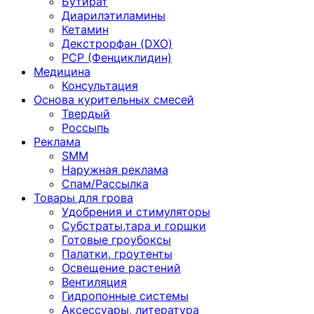
Бутират
Диарилэтиламины
Кетамин
Декстрорфан (DXO)
PCP (Фенциклидин)
Медицина
Консультация
Основа курительных смесей
Твердый
Россыпь
Реклама
SMM
Наружная реклама
Спам/Рассылка
Товары для грова
Удобрения и стимуляторы
Субстраты,тара и горшки
Готовые гроубоксы
Палатки, гроутенты
Освещение растений
Вентиляция
Гидропонные системы
Аксессуары, литература