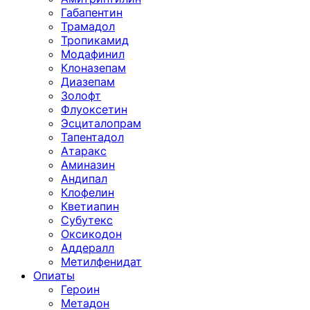
Габапентин
Трамадол
Тропикамид
Модафинил
Клоназепам
Диазепам
Золофт
Флуоксетин
Эсциталопрам
Тапентадол
Атаракс
Аминазин
Андипал
Клофелин
Кветиапин
Субутекс
Оксикодон
Аддералл
Метилфенидат
Опиаты
Героин
Метадон