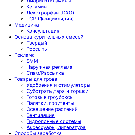
Диарилэтиламины
Кетамин
Декстрорфан (DXO)
PCP (Фенциклидин)
Медицина
Консультация
Основа курительных смесей
Твердый
Россыпь
Реклама
SMM
Наружная реклама
Спам/Рассылка
Товары для грова
Удобрения и стимуляторы
Субстраты,тара и горшки
Готовые гроубоксы
Палатки, гроутенты
Освещение растений
Вентиляция
Гидропонные системы
Аксессуары, литература
Способы заработка