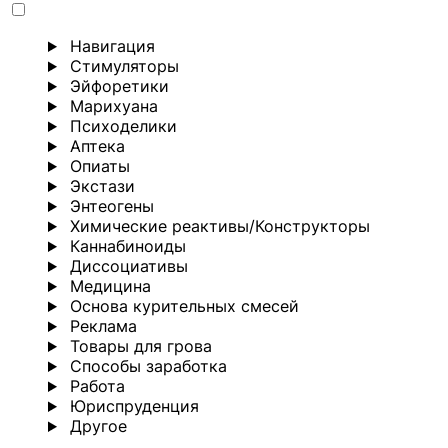
Навигация
Стимуляторы
Эйфоретики
Марихуана
Психоделики
Аптека
Опиаты
Экстази
Энтеогены
Химические реактивы/Конструкторы
Каннабиноиды
Диссоциативы
Медицина
Основа курительных смесей
Реклама
Товары для грова
Способы заработка
Работа
Юриспруденция
Другoе