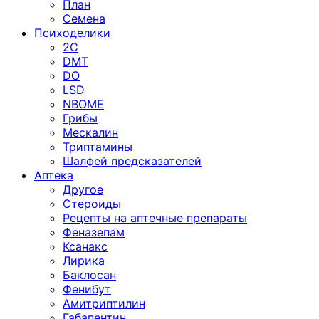
План
Семена
Психоделики
2C
DMT
DO
LSD
NBOME
Грибы
Мескалин
Триптамины
Шалфей предсказателей
Аптека
Другое
Стероиды
Рецепты на аптечные препараты
Феназепам
Ксанакс
Лирика
Баклосан
Фенибут
Амитриптилин
Габапентин