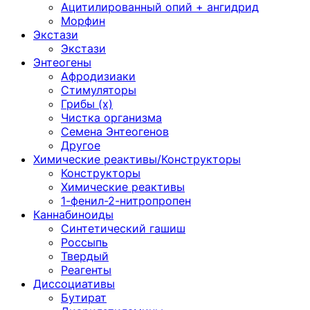
Ацитилированный опий + ангидрид
Морфин
Экстази
Экстази
Энтеогены
Афродизиаки
Стимуляторы
Грибы (х)
Чистка организма
Семена Энтеогенов
Другое
Химические реактивы/Конструкторы
Конструкторы
Химические реактивы
1-фенил-2-нитропропен
Каннабиноиды
Синтетический гашиш
Россыпь
Твердый
Реагенты
Диссоциативы
Бутират