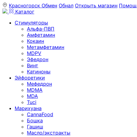
Красногорск
Обмен
Обнал
Открыть магазин
Помощ
Каталог
Стимуляторы
Альфа-ПВП
Амфетамин
Кокаин
Метамфетамин
MDPV
Эфедрон
Винт
Катиноны
Эйфоретики
Мефедрон
MDMA
MDA
Tuci
Марихуана
CannaFood
Бошка
Гашиш
Масло/экстракты