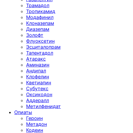
Трамадол
Тропикамид
Модафинил
Клоназепам
Диазепам
Золофт
Флуоксетин
Эсциталопрам
Тапентадол
Атаракс
Аминазин
Андипал
Клофелин
Кветиапин
Субутекс
Оксикодон
Аддералл
Метилфенидат
Опиаты
Героин
Метадон
Кодеин