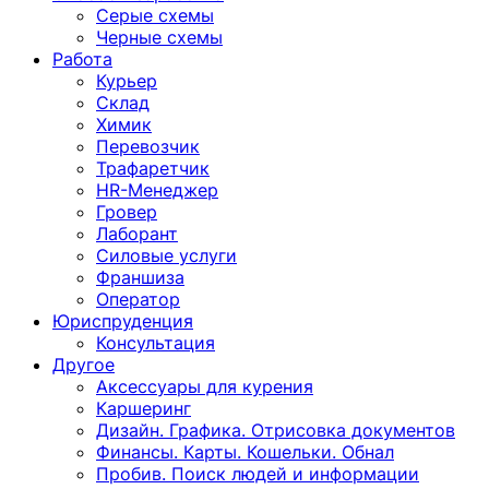
Серые схемы
Черные схемы
Работа
Курьер
Склад
Химик
Перевозчик
Трафаретчик
HR-Менеджер
Гровер
Лаборант
Силовые услуги
Франшиза
Оператор
Юриспруденция
Консультация
Другoе
Аксессуары для курения
Каршеринг
Дизайн. Графика. Отрисовка документов
Финансы. Карты. Кошельки. Обнал
Пробив. Поиск людей и информации