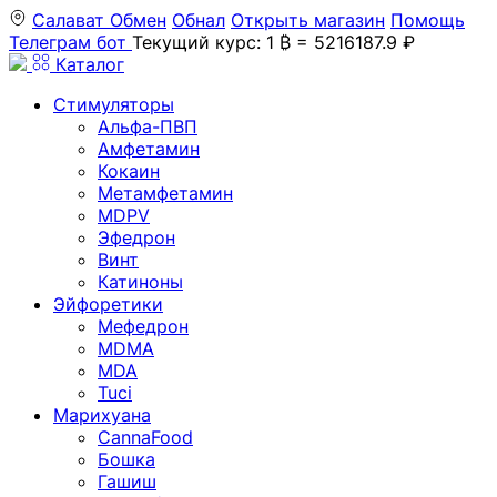
Салават
Обмен
Обнал
Открыть магазин
Помощь
Телеграм бот
Текущий курс: 1 ₿ = 5216187.9 ₽
Каталог
Стимуляторы
Альфа-ПВП
Амфетамин
Кокаин
Метамфетамин
MDPV
Эфедрон
Винт
Катиноны
Эйфоретики
Мефедрон
MDMA
MDA
Tuci
Марихуана
CannaFood
Бошка
Гашиш