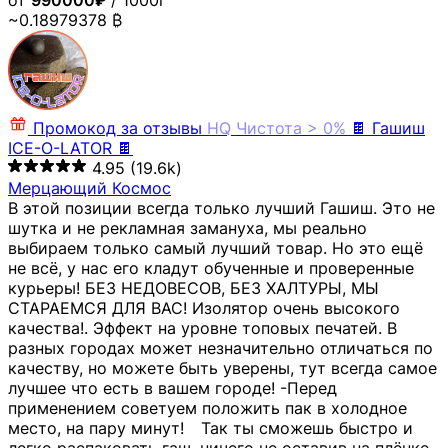
от
990000₽
/ 1000г
~0.18979378 ₿
Промокод за отзывы
HQ
Чистота > 0%
🍫 Гашиш
ICE-O-LATOR 🍫
4.95
(19.6k)
Мерцающий Космос
В этой позиции всегда только лучший Гашиш. Это не
шутка и не рекламная замануха, мы реально
выбираем только самый лучший товар. Но это ещё
не всё, у нас его кладут обученные и проверенные
курьеры! БЕЗ НЕДОВЕСОВ, БЕЗ ХАЛТУРЫ, МЫ
СТАРАЕМСЯ ДЛЯ ВАС! Изолятор очень высокого
качества!. Эффект на уровне топовых печатей. В
разных городах может незначительно отличаться по
качеству, но можете быть уверены, тут всегда самое
лучшее что есть в вашем городе! -Перед
применением советуем положить пак в холодное
место, на пару минут!⠀ Так ты сможешь быстро и