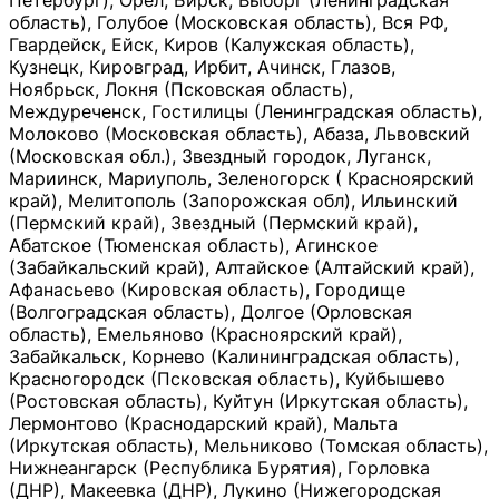
Петербург), Орёл, Бирск, Выборг (Ленинградская
область), Голубое (Московская область), Вся РФ,
Гвардейск, Ейск, Киров (Калужская область),
Кузнецк, Кировград, Ирбит, Ачинск, Глазов,
Ноябрьск, Локня (Псковская область),
Междуреченск, Гостилицы (Ленинградская область),
Молоково (Московская область), Абаза, Львовский
(Московская обл.), Звездный городок, Луганск,
Мариинск, Мариуполь, Зеленогорск ( Красноярский
край), Мелитополь (Запорожская обл), Ильинский
(Пермский край), Звездный (Пермский край),
Абатское (Тюменская область), Агинское
(Забайкальский край), Алтайское (Алтайский край),
Афанасьево (Кировская область), Городище
(Волгоградская область), Долгое (Орловская
область), Емельяново (Красноярский край),
Забайкальск, Корнево (Калининградская область),
Красногородск (Псковская область), Куйбышево
(Ростовская область), Куйтун (Иркутская область),
Лермонтово (Краснодарский край), Мальта
(Иркутская область), Мельниково (Томская область),
Нижнеангарск (Республика Бурятия), Горловка
(ДНР), Макеевка (ДНР), Лукино (Нижегородская