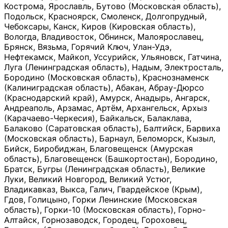
Кострома, Ярославль, Бутово (Московская область),
Подольск, Красноярск, Смоленск, Долгопрудный,
Чебоксары, Канск, Киров (Кировская область),
Вологда, Владивосток, Обнинск, Малоярославец,
Брянск, Вязьма, Горячий Ключ, Улан-Удэ,
Нефтекамск, Майкоп, Уссурийск, Ульяновск, Гатчина,
Луга (Ленинградская область), Надым, Электросталь,
Бородино (Московская область), Краснознаменск
(Калиниградская область), Абакан, Абрау-Дюрсо
(Краснодарский край), Амурск, Анадырь, Ангарск,
Андреаполь, Арзамас, Артём, Архангельск, Архыз
(Карачаево-Черкесия), Байкальск, Балаклава,
Балаково (Саратовская область), Балтийск, Барвиха
(Московская область), Барнаул, Беломорск, Кызыл,
Бийск, Биробиджан, Благовещенск (Амурская
область), Благовещенск (Башкортостан), Бородино,
Братск, Бугры (Ленинградская область), Великие
Луки, Великий Новгород, Великий Устюг,
Владикавказ, Выкса, Галич, Гвардейское (Крым),
Гдов, Голицыно, Горки Ленинские (Московская
область), Горки-10 (Московская область), Горно-
Алтайск, Горнозаводск, Городец, Гороховец,