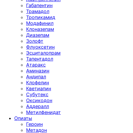
Габапентин
Трамадол
Тропикамид
Модафинил
Клоназепам
Диазепам
Золофт
Флуоксетин
Эсциталопрам
Тапентадол
Атаракс
Аминазин
Андипал
Клофелин
Кветиапин
Субутекс
Оксикодон
Аддералл
Метилфенидат
Опиаты
Героин
Метадон