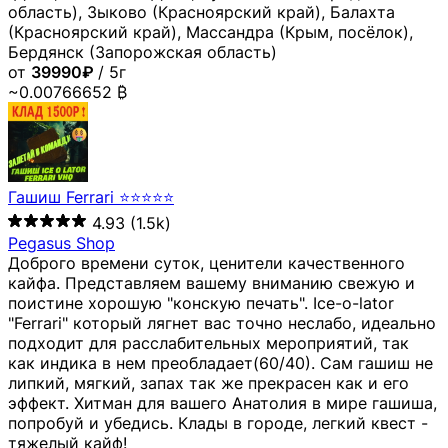
область), Зыково (Красноярский край), Балахта
(Красноярский край), Массандра (Крым, посёлок),
Бердянск (Запорожская область)
от
39990₽
/ 5г
~0.00766652 ₿
Гашиш Ferrari ⭐⭐⭐⭐⭐
4.93
(1.5k)
Pegasus Shop
Доброго времени суток, ценители качественного
кайфа. Представляем вашему вниманию свежую и
поистине хорошую "конскую печать". Ice-o-lator
"Ferrari" который лягнет вас точно неслабо, идеально
подходит для расслабительных мероприятий, так
как индика в нем преобладает(60/40). Сам гашиш не
липкий, мягкий, запах так же прекрасен как и его
эффект. Хитман для вашего Анатолия в мире гашиша,
попробуй и убедись. Клады в городе, легкий квест -
тяжелый кайф!