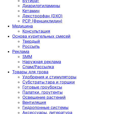
Бутират
Диарилэтиламины
Кетамин
Декстрорфан (DXO)
PCP (Фенциклидин)
Медицина
Консультация
Основа курительных смесей
Твердый
Россыпь
Реклама
SMM
Наружная реклама
Спам/Рассылка
Товары для грова
Удобрения и стимуляторы
Субстраты,тара и горшки
Готовые гроубоксы
Палатки, гроутенты
Освещение растений
Вентиляция
Гидропонные системы
Аксессуары, литература