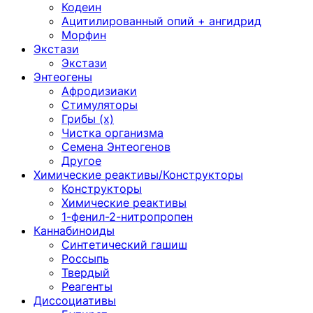
Кодеин
Ацитилированный опий + ангидрид
Морфин
Экстази
Экстази
Энтеогены
Афродизиаки
Стимуляторы
Грибы (х)
Чистка организма
Семена Энтеогенов
Другое
Химические реактивы/Конструкторы
Конструкторы
Химические реактивы
1-фенил-2-нитропропен
Каннабиноиды
Синтетический гашиш
Россыпь
Твердый
Реагенты
Диссоциативы