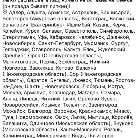
легко распаковать гаш, ничего не оставив на плёнке
(он правда бывает липкий)!
Адлер, Алушта, Армянск, Астрахань, Бахчисарай,
Белогорск (Амурская область), Волгоград, Волжский,
Евпатория, Екатеринбург, Ишимбай, Казань, Керчь,
Копейск, Курск, Салават, Севастополь, Симферополь,
Стерлитамак, Уфа, Хабаровск, Челябинск, Джанкой,
Новосибирск, Санкт-Петербург, Мурманск, Сургут,
Геленджик, Ставрополь, Калуга, Елец, Жуковский,
Оренбург, Орск (Оренбургская область),
Магнитогорск, Пермь, Зеленоград, Нижний
Новгород, Заволжье, Кстово, Балахна
(Нижегородская область), Бор (Нижегородская
область), Саратов, Энгельс, Ижевск, Тюмень, Ростов-
на-Дону, Шахты, Новочеркасск, Люберцы, Истра,
Москва, Армавир, Краснодар, Магадан, Самара,
Анапа, Липецк, Нижний Тагил, Орехово-Зуево,
Новороссийск, Крымск, Тольятти, Звенигород,
Можайск, Белгород, Воронеж, Краснокамск, Миасс,
Тула, Новомосковск, Омск, Льгов, Мытищи, Королёв,
Балашиха, Одинцово (Московская область), Внуково
(Московская область), Ханты-Мансийск, Рязань,
Калининград, Минеральные Воды, Пятигорск,