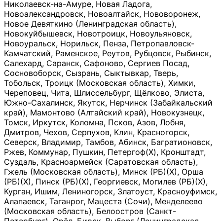
Николаевск-на-Амуре, Новая Ладога,
Новоалександровск, Новоалтайск, Нововоронеж,
Новое Девяткино (Ленинградская область),
Новокуйбышевск, Новотроицк, Новоульяновск,
Новоуральск, Норильск, Пенза, Петропавловск-
Камчатский, Раменское, Реутов, Рубцовск, Рыбинск,
Салехард, Саранск, Сафоново, Сергиев Посад,
Сосновоборск, Сызрань, Сыктывкар, Тверь,
Тобольск, Троицк (Московская область), Химки,
Череповец, Чита, Шлиссельбург, Щёлково, Элиста,
Южно-Сахалинск, Якутск, Нерчинск (Забайкальский
край), Мамонтово (Алтайский край), Новокузнецк,
Томск, Иркутск, Коломна, Псков, Азов, Лобня,
Дмитров, Чехов, Серпухов, Клин, Красногорск,
Северск, Владимир, Тамбов, Абинск, Багратионовск,
Ржев, Коммунар, Пушкин, Петергоф(Х), Кронштадт,
Суздаль, Красноармейск (Саратовская область),
Гжель (Московская область), Минск (РБ)(Х), Орша
(РБ)(Х), Пинск (РБ)(Х), Георгиевск, Могилев (РБ)(Х),
Курган, Ишим, Лениногорск, Златоуст, Красноуфимск,
Алапаевск, Таганрог, Мацеста (Сочи), Менделеево
(Московская область), Белоостров (Санкт-