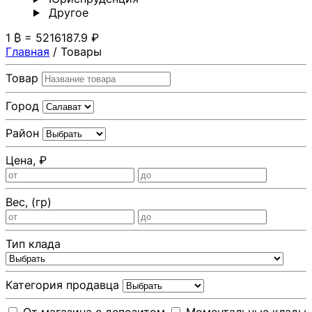
Другoе
1 ₿ = 5216187.9 ₽
Главная
/
Товары
Товар
Город
Район
Цена, ₽
Вес, (гр)
Тип клада
Категория продавца