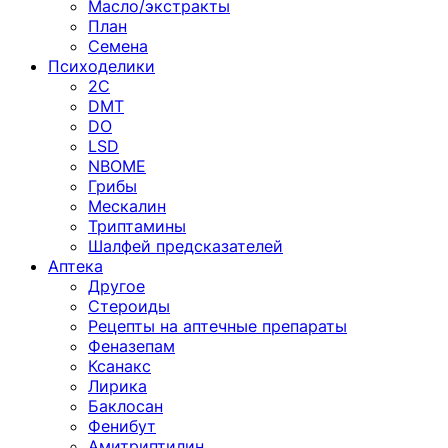
Масло/экстракты
План
Семена
Психоделики
2C
DMT
DO
LSD
NBOME
Грибы
Мескалин
Триптамины
Шалфей предсказателей
Аптека
Другое
Стероиды
Рецепты на аптечные препараты
Феназепам
Ксанакс
Лирика
Баклосан
Фенибут
Амитриптилин