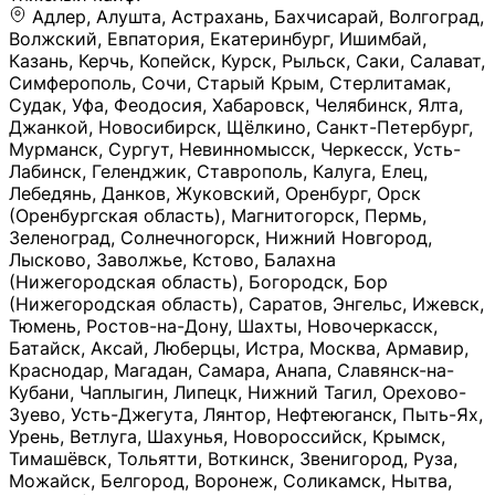
Адлер, Алушта, Астрахань, Бахчисарай, Волгоград, Волжский, Евпатория, Екатеринбург, Ишимбай, Казань, Керчь, Копейск, Курск, Рыльск, Саки, Салават, Симферополь, Сочи, Старый Крым, Стерлитамак, Судак, Уфа, Феодосия, Хабаровск, Челябинск, Ялта, Джанкой, Новосибирск, Щёлкино, Санкт-Петербург, Мурманск, Сургут, Невинномысск, Черкесск, Усть-Лабинск, Геленджик, Ставрополь, Калуга, Елец, Лебедянь, Данков, Жуковский, Оренбург, Орск (Оренбургская область), Магнитогорск, Пермь, Зеленоград, Солнечногорск, Нижний Новгород, Лысково, Заволжье, Кстово, Балахна (Нижегородская область), Богородск, Бор (Нижегородская область), Саратов, Энгельс, Ижевск, Тюмень, Ростов-на-Дону, Шахты, Новочеркасск, Батайск, Аксай, Люберцы, Истра, Москва, Армавир, Краснодар, Магадан, Самара, Анапа, Славянск-на-Кубани, Чаплыгин, Липецк, Нижний Тагил, Орехово-Зуево, Усть-Джегута, Лянтор, Нефтеюганск, Пыть-Ях, Урень, Ветлуга, Шахунья, Новороссийск, Крымск, Тимашёвск, Тольятти, Воткинск, Звенигород, Руза, Можайск, Белгород, Воронеж, Соликамск, Нытва, Лысьва (Пермский край), Чусовой, Кунгур, Краснокамск, Миасс, Губаха, Тула, Новомосковск, Донской, Омск, Льгов, Мытищи, Королёв, Ивантеевка, Балашиха, Семилуки, Кудымкар, Старый Оскол, Оса (Пермский край), Одинцово (Московская область), Ханты-Мансийск, Лабинск, Темрюк, Курганинск, Белореченск (Краснодарский край), Алупкa, Губкин, Рязань, Калининград, Усть-Илимск, Фрязино, Минеральные Воды, Пятигорск, Кострома, Ярославль, Коркино, Верхняя Пышма, Подольск, Красноярск, Смоленск, Долгопрудный, Чебоксары, Калачинск, Канск, Киров (Кировская область), Вологда, Рославль, Владивосток, Обнинск, Балабаново (Калужская область), Малоярославец, Брянск, Видное, Ярцево, Вязьма, Гагарин, Приволжск, Фурманов, Чайковский, Кинешма, Горячий Ключ, Улан-Удэ, Туймазы, Дюртюли, Альметьевск, Нефтекамск, Хадыженск, Апшеронск, Майкоп, Уссурийск, Ульяновск, Гатчина, Луга (Ленинградская область), Надым, Ногинск, Электросталь, Железнодорожный (Московская область), Бутурлиновка, Кириллов, Краснознаменск (Калиниградская область), Мышкин, Томмот, Холм, Абакан, Абдулино, Агидель, Агрыз, Адыгейск, Азнакаево, Алатырь, Алдан, Алейск, Александров, Александровск, Алексеевка (Белгородская обл.), Алексин, Амурск, Анадырь, Ангарск, Андреаполь, Анжеро-Судженск, Анива, Апатиты, Арамиль, Ардон, Арзамас, Аркадак, Арсеньев, Артём, Артёмовский, Архангельск, Асбест, Асино, Аткарск, Ахтубинск, Аша, Бабаево (Вологодская область), Бавлы (Республика Татарстан), Байкальск, Бакал, Баксан, Балаклава, Балаково (Саратовская область), Балашов (Саратовская область), Балтийск, Барабинск, Барнаул, Барыш (Ульяновская область), Бежецк, Белая Калитва (Ростовская область), Белебей, Белогорск (Крым), Белозерск, Белокуриха, Беломорск, Белоозёрский (Московская область), Белорецк (Республика Башкортостан), Кызыл, Белоярский (Ханты-Мансийский АО), Бердск, Березники (Пермский край), Берёзовский (Кемеровская область), Берёзовский (Свердловская область), Беслан, Бийск, Бикин, Билибино, Биробиджан, Благовещенск (Амурская область), Благовещенск (Башкортостан), Бобров, Богородицк, Боготол, Богучар, Бокситогорск (Ленинградская область), Бологое (Тверская область), Болхов, Большой Камень (Приморский край), Борисоглебск (Воронежская область), Боровичи (Новгородская область), Боровск, Бородино, Братск, Бронницы (Московская область), Бугульма (Республика Татарстан), Бугуруслан (Оренбургская область), Буинск, Буй, Буйнакск, Валдай, Валуйки, Велиж, Великие Луки, Великий Новгород, Великий Устюг, Вельск, Венёв, Верещагино, Верхнеуральск, Верхний Уфалей, Верхняя Салда, Верхняя Тура, Весьегонск, Вилючинск, Вихоревка, Вичуга, Владикавказ, Волгодонск, Волгореченск, Володарск, Волосово, Волчанск, Вольск, Воркута, Ворсма, Всеволожск (Ленинградская область), Вуктыл, Выкса, Высоковск, Высоцк, Вытегра, Вышний Волочёк, Вяземский, Вязники, Вятские Поляны, Нея, Шилка, Гаврилов Посад, Гаврилов-Ям, Гай, Галич, Гдов, Голицыно, Горно-Алтайск, Горнозаводск, Горняк, Городец, Гороховец, Гремячинск, Грозный, Грязи, Грязовец, Губкинский, Гуково, Гулькевичи, Гурьевск (Калининградская область), Гурьевск (Кемеровская область), Гусев, Гусь-Хрустальный, Давлеканово, Далматово, Дальнегорск, Дегтярск, Дедовск, Демидов, Дербент, Десногорск, Дзержинск, Дзержинский (Московская область), Дивногорск, Димитровград, Дмитровск, Дно, Добрянка, Долинск, Домодедово, Донецк (ДНР), Дорогобуж, Дрезна, Дубна, Дудинка, Духовщина, Дятьково, Егорьевск, Елабуга, Елизово, Ельня (Будет изменено название), Емва, Енисейск, Ермолино, Ершов, Ессентуки, Ефремов, Железноводск, Железногорск (Красноярский край), Железногорск (Курская область), Железногорск-Илимский, Жигулёвск, Жиздра, Жирновск, Жуков, Жуковка, Заводоуковск, Заволжск, Задонск, Заинск, Заозёрный, Заозёрск, Западная Двина, Заполярный, Зарайск, Заречный (Пензенская область), Заречный (Свердловская область), Заринск, Звенигово, Зверево, Зеленогорск ( Ленинградская обл. ), Зеленоградск, Зеленодольск, Зеленокумск, Зерноград, Зима, Змеиногорск, Зубцов, Ивангород, Иваново, Ивдель, Избербаш, Изобильный, Иланский, Инза, Инкерман, Инта, Ипатово, Искитим, Йошкар-Ола, Кадников, Калач, Калач-на-Дону, Калининск, Калтан, Калязин, Камбарка, Каменка (Пензенская область), Каменногорск (Ленинградская область), Каменск-Уральский, Каменск-Шахтинский, Камень-на-Оби, Камешково, Камышин, Канаш, Кандалакша, Карабаново, Карабаш, Карачаевск, Каргат, Каргополь, Карпинск, Карталы, Касимов, Касли, Каспийск, Катав-Ивановск, Катайск, Качканар, Кашин, Кашира, Кемерово, Кемь, Кизел, Кизилюрт, Кизляр, Кимовск, Кимры, Кингисепп, Кинель, Киреевск, Киренск, Киржач, Кириши, Кирово-Чепецк, Кировск (Ленинградская область), Кировск (Мурманская область), Кирсанов, Киселёвск, Кисловодск, Климовск, Клинцы, Княгинино, Ковдор, Ковров, Когалым, Козельск, Козьмодемьянск, Кола, Кологрив, Колпашево, Колпино, Кольчугино, Комсомольск, Комсомольск-на-Амуре, Конаково, Кондопога, Кондрово, Константиновск, Кораблино, Кореновск, Корсаков, Коряжма, Костерёво, Костомукша, Котельники, Котельниково, Котельнич, Котлас, Котовск, Кохма, Красноармейск (Московская область), Краснозаводск, Краснознаменск (Московская область), Краснокаменск, Краснослободск (Волгоградская область), Краснотурьинск, Красноуральск, Красный Сулин, Кремёнки, Кропоткин, Кубинка, Кувшиново (Тверская область), Кудрово, Кулебаки, Кумертау, Курлово, Куровское, Куртамыш, Курчатов, Куса, Кушва, Кыштым, Лабытнанги, Лагань, Лаишево (Республика Татарстан), Лакинск, Лангепас, Лахденпохья, Ленинск-Кузнецкий, Ленск (Республика Саха), Лермонтов (Ставропольский край), Лесозаводск (Приморский край), Лесосибирск, Ливны (Орловская область), Ликино-Дулёво, Липки (Тульская область), Лиски (Воронежская область), Лихославль, Лодейное Поле, Ломоносов (Санкт-Петербург), Лосино-Петровский, Лукоянов, Луховицы, Лыткарино, Любань (Ленинградская область), Любим, Людиново, Магас, Майский, Макаров, Малая Вишера, Малгобек, Мамадыш, Мамоново, Мантурово, Маркс, Махачкала, Мглин, Мегион, Медвежьегорск, Медногорск, Медынь, Меленки, Мелеуз, Менделеевск, Мещовск, Микунь, Миллерово, Минусинск, Миньяр, Мирный (Архангельская область), Мирный (Якутия), Михайловка (Город), Михайловск (Свердловская область), Михайловск (Ставропольский край), Могоча, Можга, Моздок, Мончегорск, Морозовск, Моршанск, Мосальск, Муравленко, Мурино, Муром, Мценск, Мыски, Набережные Челны, Навашино (Нижегородская область), Назарово (Красноярский край), Назрань, Нальчик, Наро-Фоминск, Нарткала, Нарьян-Мар, Находка, Невель (Псковская область), Невельск, Невьянск, Нелидово (Тверская область), Неман, Нерехта (Костромская область), Нерюнгри, Нестеров, Нефтегорск (Самарская область), Нефтекумск, Нижневартовск, Нижнекамск (Республика Татарстан), Нижнеудинск, Нижние Серги, Нижний Ломов, Нижняя Тура, Николаевск-на-Амуре, Никольск (Вологодская область), Никольск (Пензенская область), Новая Ладога, Новая Ляля, Новоалександровск, Новоалтайск, Нововоронеж, Новодвинск, Новозыбков, Новокубанск, Новокуйбышевск, Новомичуринск, Новопавловск, Новоржев, Новосокольники, Новотроицк, Новоульяновск, Новоуральск, Новохопёрск, Новочебоксарск, Новошахтинск, Новый Оскол, Новый Уренгой, Норильск, Нурлат, Нягань, Нязепетровск, Няндома, Облучье, Обоянь, Озёрск (Калининградская область), Озёрск (Челябинская область), Озёры, Октябрьск (Самарская область), Октябрьский (Башкортостан), Окуловка (Новгородская область), Оленегорск, Олонец, Онега, Опочка, Осинники, Осташков, Остров, Острогожск, Отрадный, Оха, Павлово, Павловск (Воронежская область), Павловск (Санкт-Петербург), Павловский Посад, Партизанск, Певек, Пенза, Первоуральск, Перевоз, Пересвет, Переславль-Залесский, Пестово (Новгородская область), Петрозаводск, Петропавловск-Камчатский, Печоры, Пикалёво, Пионерский, Питкяранта, Плавск, Плёс, Подпорожье, Покачи, Покров, Покровск, Полесск, Полысаево, Полярные Зори, Полярный, Поронайск, Порхов, Похвистнево, Почеп, Починок, Пошехонье, Правдинск, Приморск (Калининградская область), Приморско-Ахтарск, Приозерск, Прокопьевск, Протвино, Прохладный, Пугачёв, Пудож, Пустошка, Пушкино, Пущино, Пыталово, Радужный (Владимирская область), Радужный (Ханты-Мансийский АО), Райчихинск, Раменское, Рассказово, Ревда, Реж, Реутов, Родники, Россошь, Ростов (Ярославская обл.), Рошаль, Ртищево, Рубцовск, Рузаевка, Рыбинск, Рыбное, Ряжск, Салехард, Сальск, Саранск, Сарапул, Саров, Сасово, Сатка, Сафоново, Саяногорск, Саянск, Светлогорск, Светлоград, Светлый, Светогорск (Ленинградская область), Свободный, Себеж, Северобайкальск, Северодвинск, Североуральск, Сегежа, Семикаракорск, Сенгилей, Серафимович, Сергач, Сергиев Посад, Сердобск, Сертолово (Ленинградская область), Сестрорецк (Ленинградская область), Сибай, Скопин, Славгород, Сланцы, Слободской, Слюдянка, Собинка, Советск (Кировская область), Советск (Калининградская область), Советск (Тульская область), Советская Гавань, Советский (Ханты-Мансийский АО), Сокол (Вологодская область), Солигалич, Соль-Илецк, Сольцы, Сортавала, Сосенский, Сосновоборск, Сосновый Бор (Ленинградская область), Сосногорск, Спас-Клепики, Спасск-Рязанский, С