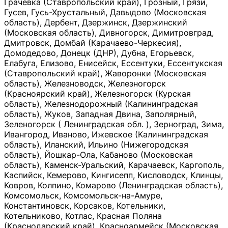
Грачевка (Ставропольский край), Грозный, Грязи,
Гусев, Гусь-Хрустальный, Давыдово (Московская
область), Дербент, Дзержинск, Дзержинский
(Московская область), Дивногорск, Димитровград,
Дмитровск, Домбай (Карачаево-Черкесия),
Домодедово, Донецк (ДНР), Дубна, Егорьевск,
Елабуга, Елизово, Енисейск, Ессентуки, Ессентукская
(Ставропольский край), Жаворонки (Московская
область), Железноводск, Железногорск
(Красноярский край), Железногорск (Курская
область), Железнодорожный (Калининградская
область), Жуков, Западная Двина, Заполярный,
Зеленогорск ( Ленинградская обл. ), Зерноград, Зима,
Ивангород, Иваново, Ижевское (Калининградская
область), Иланский, Ильино (Нижегородская
область), Йошкар-Ола, Кабаново (Московская
область), Каменск-Уральский, Карачаевск, Каргополь,
Каспийск, Кемерово, Кингисепп, Кисловодск, Клинцы,
Ковров, Колпино, Комарово (Ленинградская область),
Комсомольск, Комсомольск-на-Амуре,
Константиновск, Корсаков, Котельники,
Котельниково, Котлас, Красная Поляна
(Краснодарский край), Красноармейск (Московская