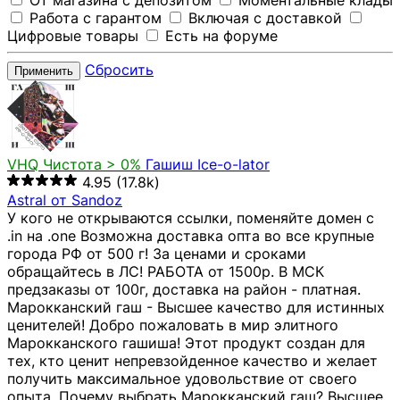
От магазина с депозитом
Моментальные клады
Работа с гарантом
Включая с доставкой
Цифровые товары
Есть на форуме
Сбросить
Применить
VHQ
Чистота > 0%
Гашиш Ice-o-lator
4.95
(17.8k)
Astral от Sandoz
У кого не открываются ссылки, поменяйте домен с
.in на .one Возможна доставка опта во все крупные
города РФ от 500 г! За ценами и сроками
обращайтесь в ЛС! РАБОТА от 1500р. В МСК
предзаказы от 100г, доставка на район - платная.
Марокканский гаш - Высшее качество для истинных
ценителей! Добро пожаловать в мир элитного
Марокканского гашиша! Этот продукт создан для
тех, кто ценит непревзойденное качество и желает
получить максимальное удовольствие от своего
опыта. Почему выбрать Марокканский гаш? Высшее