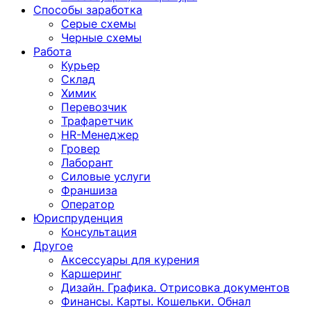
Способы заработка
Серые схемы
Черные схемы
Работа
Курьер
Склад
Химик
Перевозчик
Трафаретчик
HR-Менеджер
Гровер
Лаборант
Силовые услуги
Франшиза
Оператор
Юриспруденция
Консультация
Другoе
Аксессуары для курения
Каршеринг
Дизайн. Графика. Отрисовка документов
Финансы. Карты. Кошельки. Обнал