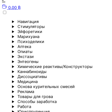
0.00 ₿
Навигация
Стимуляторы
Эйфоретики
Марихуана
Психоделики
Аптека
Опиаты
Экстази
Энтеогены
Химические реактивы/Конструкторы
Каннабиноиды
Диссоциативы
Медицина
Основа курительных смесей
Реклама
Товары для грова
Способы заработка
Работа
Юриспруденция