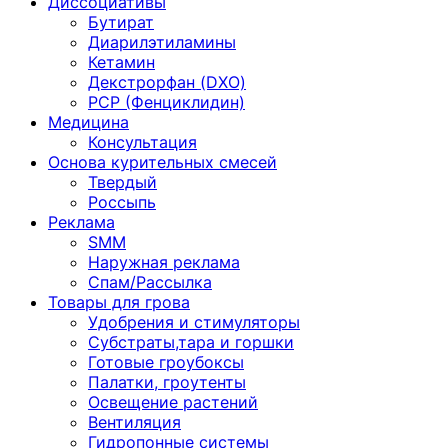
Диссоциативы
Бутират
Диарилэтиламины
Кетамин
Декстрорфан (DXO)
PCP (Фенциклидин)
Медицина
Консультация
Основа курительных смесей
Твердый
Россыпь
Реклама
SMM
Наружная реклама
Спам/Рассылка
Товары для грова
Удобрения и стимуляторы
Субстраты,тара и горшки
Готовые гроубоксы
Палатки, гроутенты
Освещение растений
Вентиляция
Гидропонные системы