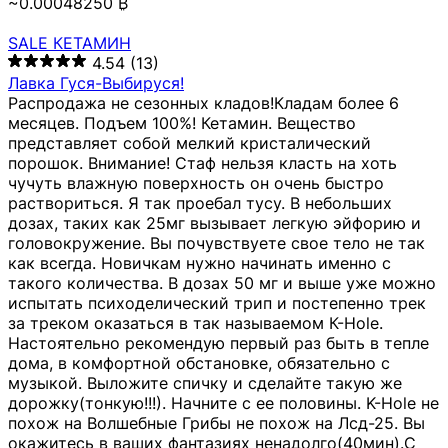
~0.00048250 ₿
SALE КЕТАМИН
4.54
(13)
Лавка Гуся-Выбируся!
Распродажа не сезонных кладов!Кладам более 6
месяцев. Подъем 100%! Кетамин. Вещество
представляет собой мелкий кристалический
порошок. Внимание! Стаф нельзя класть на хоть
чучуть влажную поверхность он очень быстро
раствориться. Я так проебал тусу. В небольших
дозах, таких как 25мг вызывает легкую эйфорию и
головокружение. Вы почувствуете свое тело не так
как всегда. Новичкам нужно начинать именно с
такого количества. В дозах 50 мг и выше уже можно
испытать психоделический трип и постепенно трек
за треком оказаться в так называемом К-Hole.
Настоятельно рекомендую первый раз быть в тепле
дома, в комфортной обстановке, обязательно с
музыкой. Выложите спичку и сделайте такую же
дорожку(тонкую!!!). Начните с ее половины. K-Hole не
похож на Волшебные Грибы не похож на Лсд-25. Вы
окажитесь в ваших фантазиях ненадолго(40мин).С