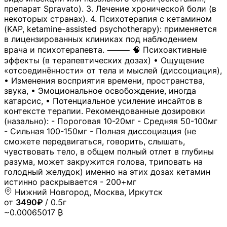
препарат Spravato). 3. Лечение хронической боли (в
некоторых странах). 4. Психотерапия с кетамином
(KAP, ketamine-assisted psychotherapy): применяется
в лицензированных клиниках под наблюдением
врача и психотерапевта. ⸻ 🧠 Психоактивные
эффекты (в терапевтических дозах) • Ощущение
«отсоединённости» от тела и мыслей (диссоциация),
• Изменения восприятия времени, пространства,
звука, • Эмоциональное освобождение, иногда
катарсис, • Потенциальное усиление инсайтов в
контексте терапии. Рекомендованные дозировки
(назально): - Пороговая 10-20мг - Средняя 50-100мг
- Сильная 100-150мг - Полная диссоциация (не
сможете передвигаться, говорить, слышать,
чувствовать тело, в общем полный отлет в глубины
разума, может закружится голова, триповать на
голодный желудок) именно на этих дозах кетамин
истинно раскрывается - 200+мг
Нижний Новгород, Москва, Иркутск
от
3490₽
/ 0.5г
~0.00065017 ₿