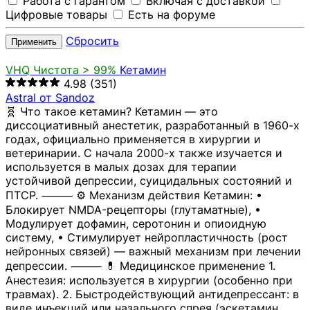
Работа с гарантом
Включая с доставкой
Цифровые товары
Есть на форуме
Сбросить
Применить
VHQ
Чистота > 99%
Кетамин
4.98
(351)
Astral от Sandoz
🧬 Что такое кетамин? Кетамин — это
диссоциативный анестетик, разработанный в 1960-х
годах, официально применяется в хирургии и
ветеринарии. С начала 2000-х также изучается и
используется в малых дозах для терапии
устойчивой депрессии, суицидальных состояний и
ПТСР. ⸻ ⚙️ Механизм действия Кетамин: •
Блокирует NMDA-рецепторы (глутаматные), •
Модулирует дофамин, серотонин и опиоидную
систему, • Стимулирует нейропластичность (рост
нейронных связей) — важный механизм при лечении
депрессии. ⸻ 💊 Медицинское применение 1.
Анестезия: используется в хирургии (особенно при
травмах). 2. Быстродействующий антидепрессант: в
виде инъекций или назального спрея (эскетамин,