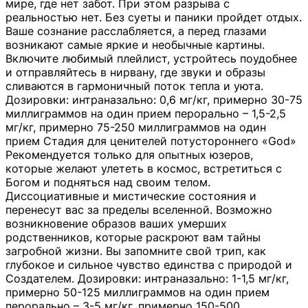
мире, где нет забот. При этом разрыва с
реальностью нет. Без суеты и паники пройдет отдых.
Ваше сознание расслабляется, а перед глазами
возникают самые яркие и необычные картины.
Включите любимый плейлист, устройтесь поудобнее
и отправляйтесь в нирвану, где звуки и образы
сливаются в гармоничный поток тепла и уюта.
Дозировки: интраназально: 0,6 мг/кг, примерно 30-75
миллиграммов на один прием перорально – 1,5-2,5
мг/кг, примерно 75-250 миллиграммов на один
прием Стадия для ценителей потустороннего «God»
Рекомендуется только для опытных юзеров,
которые желают улететь в космос, встретиться с
Богом и подняться над своим телом.
Диссоциативные и мистические состояния и
перенесут вас за пределы вселенной. Возможно
возникновение образов ваших умерших
родственников, которые раскроют вам тайны
загробной жизни. Вы запомните свой трип, как
глубокое и сильное чувство единства с природой и
Создателем. Дозировки: интраназально: 1-1,5 мг/кг,
примерно 50-125 миллиграммов на один прием
перорально – 3-5 мг/кг, примерно 150-500