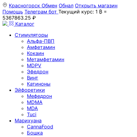
Красногорск
Обмен
Обнал
Открыть магазин
Помощь
Телеграм бот
Текущий курс: 1 ₿ =
5367863.25 ₽
Каталог
Стимуляторы
Альфа-ПВП
Амфетамин
Кокаин
Метамфетамин
MDPV
Эфедрон
Винт
Катиноны
Эйфоретики
Мефедрон
MDMA
MDA
Tuci
Марихуана
CannaFood
Бошка