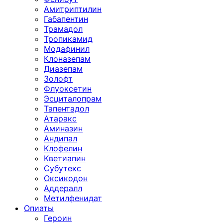
Амитриптилин
Габапентин
Трамадол
Тропикамид
Модафинил
Клоназепам
Диазепам
Золофт
Флуоксетин
Эсциталопрам
Тапентадол
Атаракс
Аминазин
Андипал
Клофелин
Кветиапин
Субутекс
Оксикодон
Аддералл
Метилфенидат
Опиаты
Героин