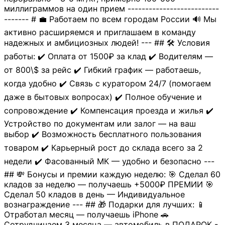
миллиграммов на один прием --------------------------
------- # 💼 Работаем по всем городам России 🔊 Мы
активно расширяемся и приглашаем в команду
надежных и амбициозных людей! --- ## 🛠 Условия
работы: ✔️ Оплата от 1500₽ за клад ✔️ Водителям —
от 800\$ за рейс ✔️ Гибкий график — работаешь,
когда удобно ✔️ Связь с куратором 24/7 (помогаем
даже в бытовых вопросах) ✔️ Полное обучение и
сопровождение ✔️ Компенсация проезда и жилья ✔️
Устройство по документам или залог — на ваш
выбор ✔️ Возможность бесплатного пользования
товаром ✔️ Карьерный рост до склада всего за 2
недели ✔️ Фасованный МК — удобно и безопасно ---
## 💸 Бонусы и премии каждую неделю: 🎯 Сделал 60
кладов за неделю — получаешь +5000₽ ПРЕМИИ 🎯
Сделал 50 кладов в день — Индивидуальное
вознаграждение --- ## 🎁 Подарки для лучших: 📱
Отработал месяц — получаешь iPhone 🚗
Сотрудничаем 3 месяца — автомобиль в ПОДАРОК -