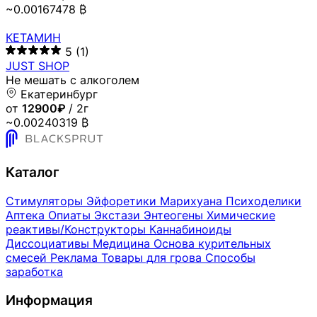
~0.00167478 ₿
КЕТАМИН
5
(1)
JUST SHOP
Не мешать с алкоголем
Екатеринбург
от
12900₽
/ 2г
~0.00240319 ₿
Каталог
Стимуляторы
Эйфоретики
Марихуана
Психоделики
Аптека
Опиаты
Экстази
Энтеогены
Химические
реактивы/Конструкторы
Каннабиноиды
Диссоциативы
Медицина
Основа курительных
смесей
Реклама
Товары для грова
Способы
заработка
Информация