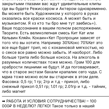
закрытыми глазами вас ждут удивительные клипы
где вы будете Режиссером и Актером одновременно.
Вы можете быть Художником у которого в руках
оказались все краски космоса. А может быть и
музыкантом. Я хз кто ты бро мне тут заебись=).
Ваше подсознание в вашем полном распоряжении.
Творите. Есть великолепная смесь Кит Кат или
Кельвин Кляйн. Кокаин+Кет Пропроции зависят от
того что вы хотите. Например 30%Кокс 70%Кет это
все еще будет трип, но с кокаиновой мягкостью, но
о сексе все равно можно забыть. И наоборот. Либо
больше трипа либо больше кокоса. На алкоголь в
разумных количествах тоже можно. Грам 100 для
храбрости лишними не будут. И да поговаривают,
что в старое экстази бахали крапалик сего чуда. С
мдма тоже можно если вы старичек в этом деле.
Фасовка: 0,5 гр; 1 гр; 2гр и т.д - прикоп, либо
снежный прикоп 0,51 гр; 1.01 гр; 2.01гр и т.д. - тайник,
либо магнит
―――――――――――――――――――――――――――
➡ РАБОТА И УСЛОВИЯ СОТРУДНИЧЕСТВА! – 100
000₽ В НЕДЕЛЮ? ЛЕГКО! Такое только в нашей