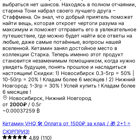
выбраться нет шансов. Находясь в полном отчаянии,
старина Тони набрал своего лучшего друга –
Стаффмена. Он знал, что добрый приятель поможет
найти вещь, которая откроет чертоги разума на
максимум и поможет отправить его в увлекательное
путешествие, где можно будет найти все ответы на
любые, даже самые потаённые, вопросы нашей
вселенной. Кетамин занял достойное место в
коллекции Старка. Теперь именно этот продукт
становится незаменимым помощником, когда нужно
увидеть будущее, понять прошлое и насладиться
настоящим! Скидки: 1) Новосибирск 0.3-5гр = 50% |
10-50гр = 20% ! Кладам более 6 месяцев ! 2) Нижний
Новгород: 1-3гр = 30% ! Успей купить ! Кладам более
6 месяцев !
Новосибирск, Нижний Новгород
от
2000₽
/ 0.5г
~0.00037259 ₿
Кетамин VHQ 🛠 Оплата от 1500₽ за клад / 🎁 2+1 =
СЮРПРИЗ!
4.89
(110)