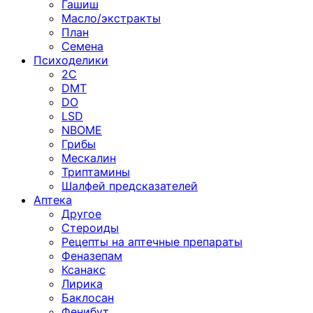
Гашиш
Масло/экстракты
План
Семена
Психоделики
2C
DMT
DO
LSD
NBOME
Грибы
Мескалин
Триптамины
Шалфей предсказателей
Аптека
Другое
Стероиды
Рецепты на аптечные препараты
Феназепам
Ксанакс
Лирика
Баклосан
Фенибут