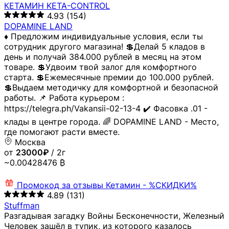
КЕТАМИН KETA-CONTROL
4.93
(154)
DOPAMINE LAND
♦️ Предложим индивидуальные условия, если ты
сотрудник другого магазина! 💲Делай 5 кладов в
день и получай 384.000 рублей в месяц на этом
товаре. 💲Удвоим твой залог для комфортного
старта. 💲Ежемесячные премии до 100.000 рублей.
💲Выдаем методичку для комфортной и безопасной
работы. 📌 Работа курьером :
https://telegra.ph/Vakansii-02-13-4 ✔️ Фасовка .01 -
клады в центре города. 🌈 DOPAMINE LAND - Место,
где помогают расти вместе.
Москва
от
23000₽
/ 2г
~0.00428476 ₿
Промокод за отзывы
Кетамин - %СКИДКИ%
4.89
(131)
Stuffman
Разгадывая загадку Войны Бесконечности, Железный
Человек зашёл в тупик, из которого казалось