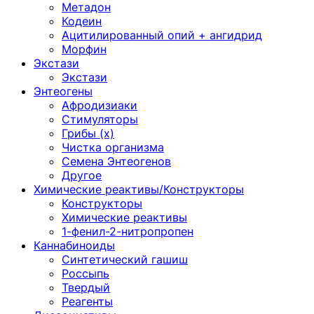
Метадон
Кодеин
Ацитилированный опий + ангидрид
Морфин
Экстази
Экстази
Энтеогены
Афродизиаки
Стимуляторы
Грибы (х)
Чистка организма
Семена Энтеогенов
Другое
Химические реактивы/Конструкторы
Конструкторы
Химические реактивы
1-фенил-2-нитропропен
Каннабиноиды
Синтетический гашиш
Россыпь
Твердый
Реагенты