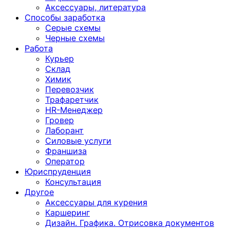
Аксессуары, литература
Способы заработка
Серые схемы
Черные схемы
Работа
Курьер
Склад
Химик
Перевозчик
Трафаретчик
HR-Менеджер
Гровер
Лаборант
Силовые услуги
Франшиза
Оператор
Юриспруденция
Консультация
Другoе
Аксессуары для курения
Каршеринг
Дизайн. Графика. Отрисовка документов