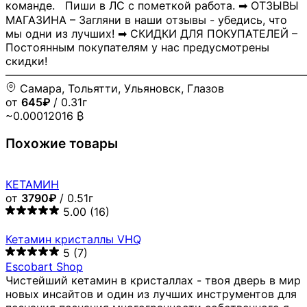
команде. Пиши в ЛС с пометкой работа. ➡ ОТЗЫВЫ
МАГАЗИНА – Загляни в наши отзывы - убедись, что
мы одни из лучших! ➡ СКИДКИ ДЛЯ ПОКУПАТЕЛЕЙ –
Постоянным покупателям у нас предусмотрены
скидки!
―――――――――――――――――――――――――――
Самара, Тольятти, Ульяновск, Глазов
от
645₽
/ 0.31г
~0.00012016 ₿
Похожие товары
КЕТАМИН
от
3790₽
/ 0.51г
5.00
(16)
Кетамин кристаллы VHQ
5
(7)
Escobart Shop
Чистейший кетамин в кристаллах - твоя дверь в мир
новых инсайтов и один из лучших инструментов для