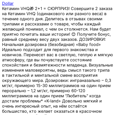
Dollar
Кетамин VHQ🎁 2+1 = СЮРПРИЗ! Совершите 2 заказа
на Кетамин VHQ (одинакового или разного веса) в
течение одного дня. Делитесь в отзывах своими
трипами и рассказами о товаре, чтобы каждый
желающий понимал, с чем он столкнется. Нам будет
приятно почитать ваши истории! 😊 Получите бонус,
равный среднему весу двух заказов. ДОЗИРОВКИ:
Начальная дозировка (безобидная) «Baby food»
Идеально подходит для первого знакомства и
новичков. Перенесет вас в светлую, теплую и мягкую
атмосферу, где вы почувствуете состояние
спокойствия и безмятежности младенца. Визуальные
изменения маловероятны, ведь смысл такого трипа
в тактильной и ментальной смене восприятия
окружающего мира. Дозировки: интраназально – 0,3
мг/кг, примерно 15-30 миллиграммов на один прием
перорально – 1,2 мг/кг, примерно 60-120
миллиграммов на один прием "Любитель" когда
достали проблемы* «K-land» Довольно мягкий и
очень интересный опыт, на нём остаётся
большиство, кто желает оказаться в красочном