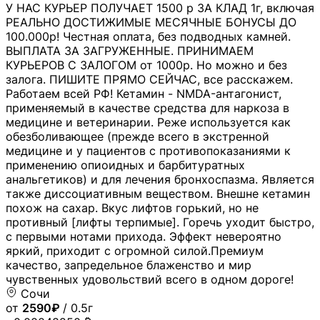
У НАС КУРЬЕР ПОЛУЧАЕТ 1500 р ЗА КЛАД 1г, включая
РЕАЛЬНО ДОСТИЖИМЫЕ МЕСЯЧНЫЕ БОНУСЫ ДО
100.000р! Честная оплата, без подводных камней.
ВЫПЛАТА ЗА ЗАГРУЖЕННЫЕ. ПРИНИМАЕМ
КУРЬЕРОВ С ЗАЛОГОМ от 1000р. Но можно и без
залога. ПИШИТЕ ПРЯМО СЕЙЧАС, все расскажем.
Работаем всей РФ! Кетамин - NMDA-антагонист,
применяемый в качестве средства для наркоза в
медицине и ветеринарии. Реже используется как
обезболивающее (прежде всего в экстренной
медицине и у пациентов с противопоказаниями к
применению опиоидных и барбитуратных
анальгетиков) и для лечения бронхоспазма. Является
также диссоциативным веществом. Внешне кетамин
похож на сахар. Вкус лифтов горький, но не
противный [лифты терпимые]. Горечь уходит быстро,
с первыми нотами прихода. Эффект невероятно
яркий, приходит с огромной силой.Премиум
качество, запредельное блаженство и мир
чувственных удовольствий всего в одном дороге!
Сочи
от
2590₽
/ 0.5г