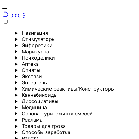
0.00 ₿
Навигация
Стимуляторы
Эйфоретики
Марихуана
Психоделики
Аптека
Опиаты
Экстази
Энтеогены
Химические реактивы/Конструкторы
Каннабиноиды
Диссоциативы
Медицина
Основа курительных смесей
Реклама
Товары для грова
Способы заработка
Работа