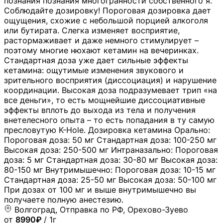
познания познания многогранности собственного я.
Соблюдайте дозировку! Пороговая дозировка дает
ощущения, схожие с небольшой порцией алкоголя
или бутирата. Слегка изменяет восприятие,
растормаживает и даже немного стимулирует –
поэтому многие нюхают кетамин на вечеринках.
Стандартная доза уже дает сильные эффекты
кетамина: ощутимые изменения звукового и
зрительного восприятия (диссоциация) и нарушение
координации. Высокая доза подразумевает трип «на
все деньги», то есть мощнейшие диссоциативные
эффекты вплоть до выхода из тела и получения
внетелесного опыта – то есть попадания в ту самую
пресловутую K-Hole. Дозировка кетамина Орально:
Пороговая доза: 50 мг Стандартная доза: 100-250 мг
Высокая доза: 250-500 мг Интраназально: Пороговая
доза: 5 мг Стандартная доза: 30-80 мг Высокая доза:
80-150 мг Внутримышечно: Пороговая доза: 10-15 мг
Стандартная доза: 25-50 мг Высокая доза: 50-100 мг
При дозах от 100 мг и выше внутримышечно вы
получаете полную анестезию.
Волгоград, Отправка по РФ, Орехово-Зуево
от
8990₽
/ 1г