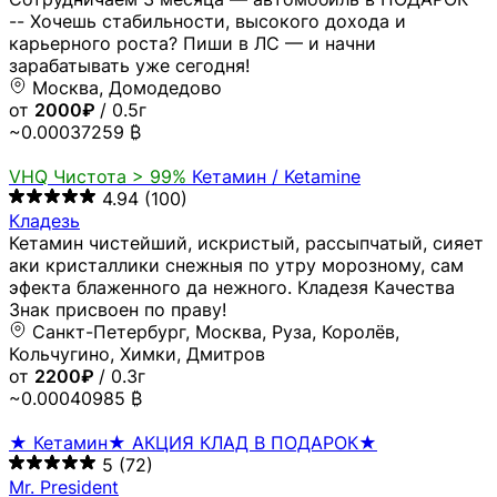
-- Хочешь стабильности, высокого дохода и
карьерного роста? Пиши в ЛС — и начни
зарабатывать уже сегодня!
Москва, Домодедово
от
2000₽
/ 0.5г
~0.00037259 ₿
VHQ
Чистота > 99%
Кетамин / Ketamine
4.94
(100)
Кладезь
Кетамин чистейший, искристый, рассыпчатый, сияет
аки кристаллики снежныя по утру морозному, сам
эфекта блаженного да нежного. Кладезя Качества
Знак присвоен по праву!
Санкт-Петербург, Москва, Руза, Королёв,
Кольчугино, Химки, Дмитров
от
2200₽
/ 0.3г
~0.00040985 ₿
★ Кетамин★ АКЦИЯ КЛАД В ПОДАРОК★
5
(72)
Mr. President