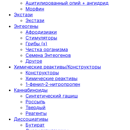
Ацитилированный опий + ангидрид
Морфин
Экстази
Экстази
Энтеогены
Афродизиаки
Стимуляторы
Грибы (х)
Чистка организма
Семена Энтеогенов
Другое
Химические реактивы/Конструкторы
Конструкторы
Химические реактивы
1-фенил-2-нитропропен
Каннабиноиды
Синтетический гашиш
Россыпь
Твердый
Реагенты
Диссоциативы
Бутират