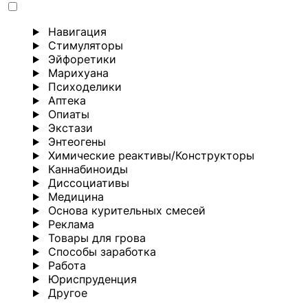
Навигация
Стимуляторы
Эйфоретики
Марихуана
Психоделики
Аптека
Опиаты
Экстази
Энтеогены
Химические реактивы/Конструкторы
Каннабиноиды
Диссоциативы
Медицина
Основа курительных смесей
Реклама
Товары для грова
Способы заработка
Работа
Юриспруденция
Другoе