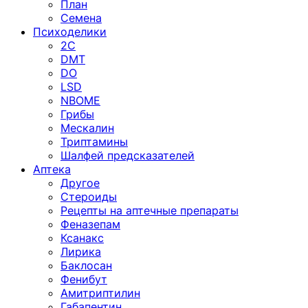
План
Семена
Психоделики
2C
DMT
DO
LSD
NBOME
Грибы
Мескалин
Триптамины
Шалфей предсказателей
Аптека
Другое
Стероиды
Рецепты на аптечные препараты
Феназепам
Ксанакс
Лирика
Баклосан
Фенибут
Амитриптилин
Габапентин