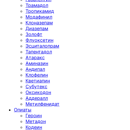
Трамадол
Тропикамид
Модафинил
Клоназепам
Диазепам
Золофт
Флуоксетин
Эсциталопрам
Тапентадол
Атаракс
Аминазин
Андипал
Клофелин
Кветиапин
Субутекс
Оксикодон
Аддералл
Метилфенидат
Опиаты
Героин
Метадон
Кодеин