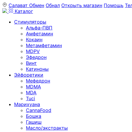
Салават
Обмен
Обнал
Открыть магазин
Помощь
Те
Каталог
Стимуляторы
Альфа-ПВП
Амфетамин
Кокаин
Метамфетамин
MDPV
Эфедрон
Винт
Катиноны
Эйфоретики
Мефедрон
MDMA
MDA
Tuci
Марихуана
CannaFood
Бошка
Гашиш
Масло/экстракты