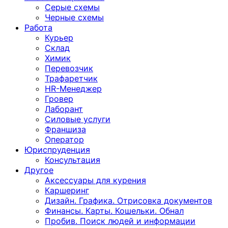
Серые схемы
Черные схемы
Работа
Курьер
Склад
Химик
Перевозчик
Трафаретчик
HR-Менеджер
Гровер
Лаборант
Силовые услуги
Франшиза
Оператор
Юриспруденция
Консультация
Другoе
Аксессуары для курения
Каршеринг
Дизайн. Графика. Отрисовка документов
Финансы. Карты. Кошельки. Обнал
Пробив. Поиск людей и информации