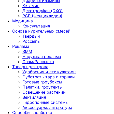
Диарилэтиламины
Кетамин
Декстрорфан (DXO)
PCP (Фенциклидин)
Медицина
Консультация
Основа курительных смесей
Твердый
Россыпь
Реклама
SMM
Наружная реклама
Спам/Рассылка
Товары для грова
Удобрения и стимуляторы
Субстраты,тара и горшки
Готовые гроубоксы
Палатки, гроутенты
Освещение растений
Вентиляция
Гидропонные системы
Аксессуары, литература
Способы заработка