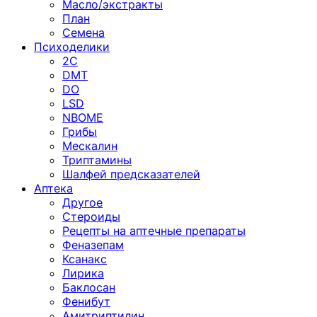
Масло/экстракты
План
Семена
Психоделики
2C
DMT
DO
LSD
NBOME
Грибы
Мескалин
Триптамины
Шалфей предсказателей
Аптека
Другое
Стероиды
Рецепты на аптечные препараты
Феназепам
Ксанакс
Лирика
Баклосан
Фенибут
Амитриптилин