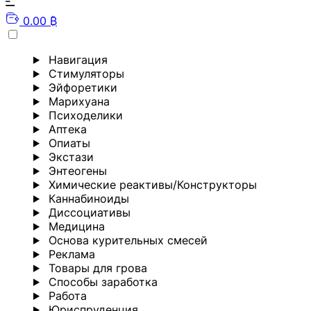
0.00 ₿
Навигация
Стимуляторы
Эйфоретики
Марихуана
Психоделики
Аптека
Опиаты
Экстази
Энтеогены
Химические реактивы/Конструкторы
Каннабиноиды
Диссоциативы
Медицина
Основа курительных смесей
Реклама
Товары для грова
Способы заработка
Работа
Юриспруденция