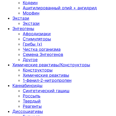
Кодеин
Ацитилированный опий + ангидрид
Морфин
Экстази
Экстази
Энтеогены
Афродизиаки
Стимуляторы
Грибы (х)
Чистка организма
Семена Энтеогенов
Другое
Химические реактивы/Конструкторы
Конструкторы
Химические реактивы
1-фенил-2-нитропропен
Каннабиноиды
Синтетический гашиш
Россыпь
Твердый
Реагенты
Диссоциативы