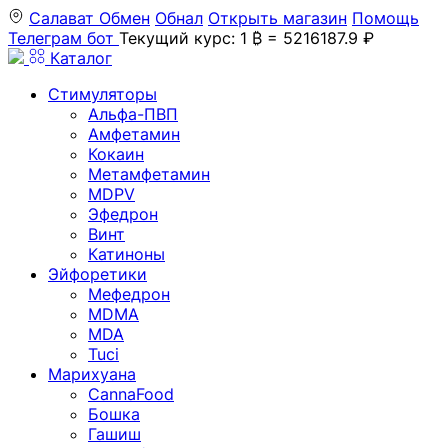
Салават
Обмен
Обнал
Открыть магазин
Помощь
Телеграм бот
Текущий курс: 1 ₿ = 5216187.9 ₽
Каталог
Стимуляторы
Альфа-ПВП
Амфетамин
Кокаин
Метамфетамин
MDPV
Эфедрон
Винт
Катиноны
Эйфоретики
Мефедрон
MDMA
MDA
Tuci
Марихуана
CannaFood
Бошка
Гашиш