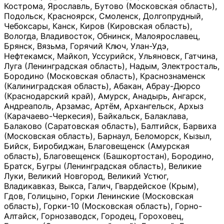
Кострома, Ярославль, Бутово (Московская область),
Подольск, Красноярск, Смоленск, Долгопрудный,
Чебоксары, Канск, Киров (Кировская область),
Вологда, Владивосток, Обнинск, Малоярославец,
Брянск, Вязьма, Горячий Ключ, Улан-Удэ,
Нефтекамск, Майкоп, Уссурийск, Ульяновск, Гатчина,
Луга (Ленинградская область), Надым, Электросталь,
Бородино (Московская область), Краснознаменск
(Калиниградская область), Абакан, Абрау-Дюрсо
(Краснодарский край), Амурск, Анадырь, Ангарск,
Андреаполь, Арзамас, Артём, Архангельск, Архыз
(Карачаево-Черкесия), Байкальск, Балаклава,
Балаково (Саратовская область), Балтийск, Барвиха
(Московская область), Барнаул, Беломорск, Кызыл,
Бийск, Биробиджан, Благовещенск (Амурская
область), Благовещенск (Башкортостан), Бородино,
Братск, Бугры (Ленинградская область), Великие
Луки, Великий Новгород, Великий Устюг,
Владикавказ, Выкса, Галич, Гвардейское (Крым),
Гдов, Голицыно, Горки Ленинские (Московская
область), Горки-10 (Московская область), Горно-
Алтайск, Горнозаводск, Городец, Гороховец,