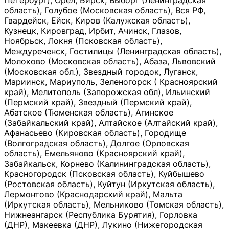
Петербург), Орёл, Бирск, Выборг (Ленинградская
область), Голубое (Московская область), Вся РФ,
Гвардейск, Ейск, Киров (Калужская область),
Кузнецк, Кировград, Ирбит, Ачинск, Глазов,
Ноябрьск, Локня (Псковская область),
Междуреченск, Гостилицы (Ленинградская область),
Молоково (Московская область), Абаза, Львовский
(Московская обл.), Звездный городок, Луганск,
Мариинск, Мариуполь, Зеленогорск ( Красноярский
край), Мелитополь (Запорожская обл), Ильинский
(Пермский край), Звездный (Пермский край),
Абатское (Тюменская область), Агинское
(Забайкальский край), Алтайское (Алтайский край),
Афанасьево (Кировская область), Городище
(Волгоградская область), Долгое (Орловская
область), Емельяново (Красноярский край),
Забайкальск, Корнево (Калининградская область),
Красногородск (Псковская область), Куйбышево
(Ростовская область), Куйтун (Иркутская область),
Лермонтово (Краснодарский край), Мальта
(Иркутская область), Мельниково (Томская область),
Нижнеангарск (Республика Бурятия), Горловка
(ДНР), Макеевка (ДНР), Лукино (Нижегородская