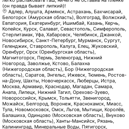
легко распаковать гаш, ничего не оставив на плёнке
(он правда бывает липкий)!
Адлер, Алушта, Армянск, Астрахань, Бахчисарай,
Белогорск (Амурская область), Волгоград, Волжский,
Евпатория, Екатеринбург, Ишимбай, Казань, Керчь,
Копейск, Курск, Салават, Севастополь, Симферополь,
Стерлитамак, Уфа, Хабаровск, Челябинск, Джанкой,
Новосибирск, Санкт-Петербург, Мурманск, Сургут,
Геленджик, Ставрополь, Калуга, Елец, Жуковский,
Оренбург, Орск (Оренбургская область),
Магнитогорск, Пермь, Зеленоград, Нижний
Новгород, Заволжье, Кстово, Балахна
(Нижегородская область), Бор (Нижегородская
область), Саратов, Энгельс, Ижевск, Тюмень, Ростов-
на-Дону, Шахты, Новочеркасск, Люберцы, Истра,
Москва, Армавир, Краснодар, Магадан, Самара,
Анапа, Липецк, Нижний Тагил, Орехово-Зуево,
Новороссийск, Крымск, Тольятти, Звенигород,
Можайск, Белгород, Воронеж, Краснокамск, Миасс,
Тула, Новомосковск, Омск, Льгов, Мытищи, Королёв,
Балашиха, Одинцово (Московская область), Внуково
(Московская область), Ханты-Мансийск, Рязань,
Калининград, Минеральные Воды, Пятигорск,