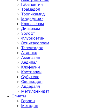
Габапентин
Трамадол
Тропикамид
Модафинил
Клоназепам
Диазепам
Золофт
Флуоксетин
Эсциталопрам
Тапентадол
Атаракс
Аминазин
Андипал
Клофелин
Кветиапин
Субутекс
Оксикодон
Аддералл
Метилфенидат
Опиаты
Героин
Метадон