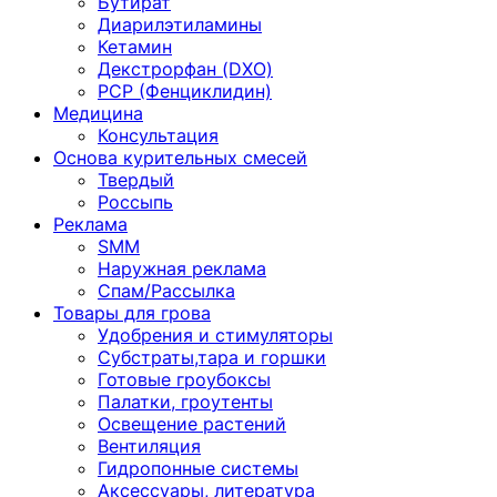
Бутират
Диарилэтиламины
Кетамин
Декстрорфан (DXO)
PCP (Фенциклидин)
Медицина
Консультация
Основа курительных смесей
Твердый
Россыпь
Реклама
SMM
Наружная реклама
Спам/Рассылка
Товары для грова
Удобрения и стимуляторы
Субстраты,тара и горшки
Готовые гроубоксы
Палатки, гроутенты
Освещение растений
Вентиляция
Гидропонные системы
Аксессуары, литература