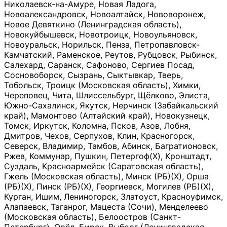
Николаевск-на-Амуре, Новая Ладога,
Новоалександровск, Новоалтайск, Нововоронеж,
Новое Девяткино (Ленинградская область),
Новокуйбышевск, Новотроицк, Новоульяновск,
Новоуральск, Норильск, Пенза, Петропавловск-
Камчатский, Раменское, Реутов, Рубцовск, Рыбинск,
Салехард, Саранск, Сафоново, Сергиев Посад,
Сосновоборск, Сызрань, Сыктывкар, Тверь,
Тобольск, Троицк (Московская область), Химки,
Череповец, Чита, Шлиссельбург, Щёлково, Элиста,
Южно-Сахалинск, Якутск, Нерчинск (Забайкальский
край), Мамонтово (Алтайский край), Новокузнецк,
Томск, Иркутск, Коломна, Псков, Азов, Лобня,
Дмитров, Чехов, Серпухов, Клин, Красногорск,
Северск, Владимир, Тамбов, Абинск, Багратионовск,
Ржев, Коммунар, Пушкин, Петергоф(Х), Кронштадт,
Суздаль, Красноармейск (Саратовская область),
Гжель (Московская область), Минск (РБ)(Х), Орша
(РБ)(Х), Пинск (РБ)(Х), Георгиевск, Могилев (РБ)(Х),
Курган, Ишим, Лениногорск, Златоуст, Красноуфимск,
Алапаевск, Таганрог, Мацеста (Сочи), Менделеево
(Московская область), Белоостров (Санкт-