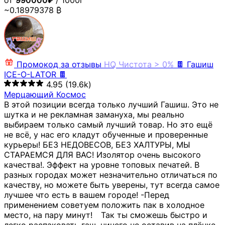
от
990000₽
/ 1000г
~0.18979378 ₿
Промокод за отзывы
HQ
Чистота > 0%
🍫 Гашиш
ICE-O-LATOR 🍫
4.95
(19.6k)
Мерцающий Космос
В этой позиции всегда только лучший Гашиш. Это не
шутка и не рекламная замануха, мы реально
выбираем только самый лучший товар. Но это ещё
не всё, у нас его кладут обученные и проверенные
курьеры! БЕЗ НЕДОВЕСОВ, БЕЗ ХАЛТУРЫ, МЫ
СТАРАЕМСЯ ДЛЯ ВАС! Изолятор очень высокого
качества!. Эффект на уровне топовых печатей. В
разных городах может незначительно отличаться по
качеству, но можете быть уверены, тут всегда самое
лучшее что есть в вашем городе! -Перед
применением советуем положить пак в холодное
место, на пару минут!⠀ Так ты сможешь быстро и