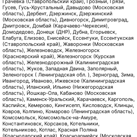
Грачевка (Ставропольский край), Грозный, Грязи,
Гусев, Гусь-Хрустальный, Давыдово (Московская
область), Дербент, Дзержинск, Дзержинский
(Московская область), Дивногорск, Димитровград,
Дмитровск, Домбай (Карачаево-Черкесия),
Домодедово, Донецк (ДНР), Дубна, Егорьевск,
Елабуга, Елизово, Енисейск, Ессентуки, Ессентукская
(Ставропольский край), Жаворонки (Московская
область), Железноводск, Железногорск
(Красноярский край), Железногорск (Курская
область), Железнодорожный (Калининградская
область), Жуков, Западная Двина, Заполярный,
Зеленогорск ( Ленинградская обл. ), Зерноград, Зима,
Ивангород, Иваново, Ижевское (Калининградская
область), Иланский, Ильино (Нижегородская
область), Йошкар-Ола, Кабаново (Московская
область), Каменск-Уральский, Карачаевск, Каргополь,
Каспийск, Кемерово, Кингисепп, Кисловодск, Клинцы,
Ковров, Колпино, Комарово (Ленинградская область),
Комсомольск, Комсомольск-на-Амуре,
Константиновск, Корсаков, Котельники,
Котельниково, Котлас, Красная Поляна
(Краснодарский край), Красноармейск (Московская