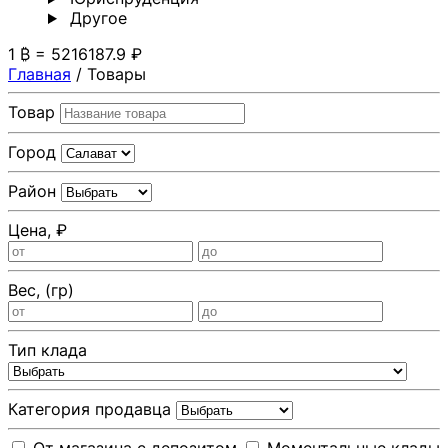
Другoе
1 ₿ = 5216187.9 ₽
Главная
/
Товары
Товар
Город
Район
Цена, ₽
Вес, (гр)
Тип клада
Категория продавца