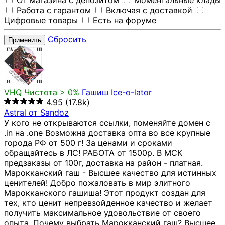
От магазина с депозитом
Моментальные клады
Работа с гарантом
Включая с доставкой
Цифровые товары
Есть на форуме
Сбросить
Применить
VHQ
Чистота > 0%
Гашиш Ice-o-lator
4.95
(17.8k)
Astral от Sandoz
У кого не открываются ссылки, поменяйте домен с
.in на .one Возможна доставка опта во все крупные
города РФ от 500 г! За ценами и сроками
обращайтесь в ЛС! РАБОТА от 1500р. В МСК
предзаказы от 100г, доставка на район - платная.
Марокканский гаш - Высшее качество для истинных
ценителей! Добро пожаловать в мир элитного
Марокканского гашиша! Этот продукт создан для
тех, кто ценит непревзойденное качество и желает
получить максимальное удовольствие от своего
опыта. Почему выбрать Марокканский гаш? Высшее