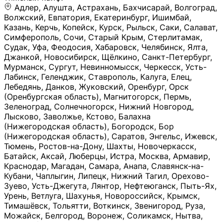
Адлер, Алушта, Астрахань, Бахчисарай, Волгоград, Волжский, Евпатория, Екатеринбург, Ишимбай, Казань, Керчь, Копейск, Курск, Рыльск, Саки, Салават, Симферополь, Сочи, Старый Крым, Стерлитамак, Судак, Уфа, Феодосия, Хабаровск, Челябинск, Ялта, Джанкой, Новосибирск, Щёлкино, Санкт-Петербург, Мурманск, Сургут, Невинномысск, Черкесск, Усть-Лабинск, Геленджик, Ставрополь, Калуга, Елец, Лебедянь, Данков, Жуковский, Оренбург, Орск (Оренбургская область), Магнитогорск, Пермь, Зеленоград, Солнечногорск, Нижний Новгород, Лысково, Заволжье, Кстово, Балахна (Нижегородская область), Богородск, Бор (Нижегородская область), Саратов, Энгельс, Ижевск, Тюмень, Ростов-на-Дону, Шахты, Новочеркасск, Батайск, Аксай, Люберцы, Истра, Москва, Армавир, Краснодар, Магадан, Самара, Анапа, Славянск-на-Кубани, Чаплыгин, Липецк, Нижний Тагил, Орехово-Зуево, Усть-Джегута, Лянтор, Нефтеюганск, Пыть-Ях, Урень, Ветлуга, Шахунья, Новороссийск, Крымск, Тимашёвск, Тольятти, Воткинск, Звенигород, Руза, Можайск, Белгород, Воронеж, Соликамск, Нытва, Лысьва (Пермский край), Чусовой, Кунгур, Краснокамск, Миасс, Губаха, Тула, Новомосковск, Донской, Омск, Льгов, Мытищи, Королёв, Ивантеевка, Балашиха, Семилуки, Кудымкар, Старый Оскол, Оса (Пермский край), Одинцово (Московская область), Ханты-Мансийск, Лабинск, Темрюк, Курганинск, Белореченск (Краснодарский край), Алупкa, Губкин, Рязань, Калининград, Усть-Илимск, Фрязино, Минеральные Воды, Пятигорск, Кострома, Ярославль, Коркино, Верхняя Пышма, Подольск, Красноярск, Смоленск, Долгопрудный, Чебоксары, Калачинск, Канск, Киров (Кировская область), Вологда, Рославль, Владивосток, Обнинск, Балабаново (Калужская область), Малоярославец, Брянск, Видное, Ярцево, Вязьма, Гагарин, Приволжск, Фурманов, Чайковский, Кинешма, Горячий Ключ, Улан-Удэ, Туймазы, Дюртюли, Альметьевск, Нефтекамск, Хадыженск, Апшеронск, Майкоп, Уссурийск, Ульяновск, Гатчина, Луга (Ленинградская область), Надым, Ногинск, Электросталь, Железнодорожный (Московская область), Бутурлиновка, Кириллов, Краснознаменск (Калиниградская область), Мышкин, Томмот, Холм, Абакан, Абдулино, Агидель, Агрыз, Адыгейск, Азнакаево, Алатырь, Алдан, Алейск, Александров, Александровск, Алексеевка (Белгородская обл.), Алексин, Амурск, Анадырь, Ангарск, Андреаполь, Анжеро-Судженск, Анива, Апатиты, Арамиль, Ардон, Арзамас, Аркадак, Арсеньев, Артём, Артёмовский, Архангельск, Асбест, Асино, Аткарск, Ахтубинск, Аша, Бабаево (Вологодская область), Бавлы (Республика Татарстан), Байкальск, Бакал, Баксан, Балаклава, Балаково (Саратовская область), Балашов (Саратовская область), Балтийск, Барабинск, Барнаул, Барыш (Ульяновская область), Бежецк, Белая Калитва (Ростовская область), Белебей, Белогорск (Крым), Белозерск, Белокуриха, Беломорск, Белоозёрский (Московская область), Белорецк (Республика Башкортостан), Кызыл, Белоярский (Ханты-Мансийский АО), Бердск, Березники (Пермский край), Берёзовский (Кемеровская область), Берёзовский (Свердловская область), Беслан, Бийск, Бикин, Билибино, Биробиджан, Благовещенск (Амурская область), Благовещенск (Башкортостан), Бобров, Богородицк, Боготол, Богучар, Бокситогорск (Ленинградская область), Бологое (Тверская область), Болхов, Большой Камень (Приморский край), Борисоглебск (Воронежская область), Боровичи (Новгородская область), Боровск, Бородино, Братск, Бронницы (Московская область), Бугульма (Республика Татарстан), Бугуруслан (Оренбургская область), Буинск, Буй, Буйнакск, Валдай, Валуйки, Велиж, Великие Луки, Великий Новгород, Великий Устюг, Вельск, Венёв, Верещагино, Верхнеуральск, Верхний Уфалей, Верхняя Салда, Верхняя Тура, Весьегонск, Вилючинск, Вихоревка, Вичуга, Владикавказ, Волгодонск, Волгореченск, Володарск, Волосово, Волчанск, Вольск, Воркута, Ворсма, Всеволожск (Ленинградская область), Вуктыл, Выкса, Высоковск, Высоцк, Вытегра, Вышний Волочёк, Вяземский, Вязники, Вятские Поляны, Нея, Шилка, Гаврилов Посад, Гаврилов-Ям, Гай, Галич, Гдов, Голицыно, Горно-Алтайск, Горнозаводск, Горняк, Городец, Гороховец, Гремячинск, Грозный, Грязи, Грязовец, Губкинский, Гуково, Гулькевичи, Гурьевск (Калининградская область), Гурьевск (Кемеровская область), Гусев, Гусь-Хрустальный, Давлеканово, Далматово, Дальнегорск, Дегтярск, Дедовск, Демидов, Дербент, Десногорск, Дзержинск, Дзержинский (Московская область), Дивногорск, Димитровград, Дмитровск, Дно, Добрянка, Долинск, Домодедово, Донецк (ДНР), Дорогобуж, Дрезна, Дубна, Дудинка, Духовщина, Дятьково, Егорьевск, Елабуга, Елизово, Ельня (Будет изменено название), Емва, Енисейск, Ермолино, Ершов, Ессентуки, Ефремов, Железноводск, Железногорск (Красноярский край), Железногорск (Курская область), Железногорск-Илимский, Жигулёвск, Жиздра, Жирновск, Жуков, Жуковка, Заводоуковск, Заволжск, Задонск, Заинск, Заозёрный, Заозёрск, Западная Двина, Заполярный, Зарайск, Заречный (Пензенская область), Заречный (Свердловская область), Заринск, Звенигово, Зверево, Зеленогорск ( Ленинградская обл. ), Зеленоградск, Зеленодольск, Зеленокумск, Зерноград, Зима, Змеиногорск, Зубцов, Ивангород, Иваново, Ивдель, Избербаш, Изобильный, Иланский, Инза, Инкерман, Инта, Ипатово, Искитим, Йошкар-Ола, Кадников, Калач, Калач-на-Дону, Калининск, Калтан, Калязин, Камбарка, Каменка (Пензенская область), Каменногорск (Ленинградская область), Каменск-Уральский, Каменск-Шахтинский, Камень-на-Оби, Камешково, Камышин, Канаш, Кандалакша, Карабаново, Карабаш, Карачаевск, Каргат, Каргополь, Карпинск, Карталы, Касимов, Касли, Каспийск, Катав-Ивановск, Катайск, Качканар, Кашин, Кашира, Кемерово, Кемь, Кизел, Кизилюрт, Кизляр, Кимовск, Кимры, Кингисепп, Кинель, Киреевск, Киренск, Киржач, Кириши, Кирово-Чепецк, Кировск (Ленинградская область), Кировск (Мурманская область), Кирсанов, Киселёвск, Кисловодск, Климовск, Клинцы, Княгинино, Ковдор, Ковров, Когалым, Козельск, Козьмодемьянск, Кола, Кологрив, Колпашево, Колпино, Кольчугино, Комсомольск, Комсомольск-на-Амуре, Конаково, Кондопога, Кондрово, Константиновск, Кораблино, Кореновск, Корсаков, Коряжма, Костерёво, Костомукша, Котельники, Котельниково, Котельнич, Котлас, Котовск, Кохма, Красноармейск (Московская область), Краснозаводск, Краснознаменск (Московская область), Краснокаменск, Краснослободск (Волгоградская область), Краснотурьинск, Красноуральск, Красный Сулин, Кремёнки, Кропоткин, Кубинка, Кувшиново (Тверская область), Кудрово, Кулебаки, Кумертау, Курлово, Куровское, Куртамыш, Курчатов, Куса, Кушва, Кыштым, Лабытнанги, Лагань, Лаишево (Республика Татарстан), Лакинск, Лангепас, Лахденпохья, Ленинск-Кузнецкий, Ленск (Республика Саха), Лермонтов (Ставропольский край), Лесозаводск (Приморский край), Лесосибирск, Ливны (Орловская область), Ликино-Дулёво, Липки (Тульская область), Лиски (Воронежская область), Лихославль, Лодейное Поле, Ломоносов (Санкт-Петербург), Лосино-Петровский, Лукоянов, Луховицы, Лыткарино, Любань (Ленинградская область), Любим, Людиново, Магас, Майский, Макаров, Малая Вишера, Малгобек, Мамадыш, Мамоново, Мантурово, Маркс, Махачкала, Мглин, Мегион, Медвежьегорск, Медногорск, Медынь, Меленки, Мелеуз, Менделеевск, Мещовск, Микунь, Миллерово, Минусинск, Миньяр, Мирный (Архангельская область), Мирный (Якутия), Михайловка (Город), Михайловск (Свердловская область), Михайловск (Ставропольский край), Могоча, Можга, Моздок, Мончегорск, Морозовск, Моршанск, Мосальск, Муравленко, Мурино, Муром, Мценск, Мыски, Набережные Челны, Навашино (Нижегородская область), Назарово (Красноярский край), Назрань, Нальчик, Наро-Фоминск, Нарткала, Нарьян-Мар, Находка, Невель (Псковская область), Невельск, Невьянск, Нелидово (Тверская область), Неман, Нерехта (Костромская область), Нерюнгри, Нестеров, Нефтегорск (Самарская область), Нефтекумск, Нижневартовск, Нижнекамск (Республика Татарстан), Нижнеудинск, Нижние Серги, Нижний Ломов, Нижняя Тура, Николаевск-на-Амуре, Никольск (Вологодская область), Никольск (Пензенская область), Новая Ладога, Новая Ляля, Новоалександровск, Новоалтайск, Нововоронеж, Новодвинск, Новозыбков, Новокубанск, Новокуйбышевск, Новомичуринск, Новопавловск, Новоржев, Новосокольники, Новотроицк, Новоульяновск, Новоуральск, Новохопёрск, Новочебоксарск, Новошахтинск, Новый Оскол, Новый Уренгой, Норильск, Нурлат, Нягань, Нязепетровск, Няндома, Облучье, Обоянь, Озёрск (Калининградская область), Озёрск (Челябинская область), Озёры, Октябрьск (Самарская область), Октябрьский (Башкортостан), Окуловка (Новгородская область), Оленегорск, Олонец, Онега, Опочка, Осинники, Осташков, Остров, Острогожск, Отрадный, Оха, Павлово, Павловск (Воронежская область), Павловск (Санкт-Петербург), Павловский Посад, Партизанск, Певек, Пенза, Первоуральск, Перевоз, Пересвет, Переславль-Залесский, Пестово (Новгородская область), Петрозаводск, Петропавловск-Камчатский, Печоры, Пикалёво, Пионерский, Питкяранта, Плавск, Плёс, Подпорожье, Покачи, Покров, Покровск, Полесск, Полысаево, Полярные Зори, Полярный, Поронайск, Порхов, Похвистнево, Почеп, Починок, Пошехонье, Правдинск, Приморск (Калининградская область), Приморско-Ахтарск, Приозерск, Прокопьевск, Протвино, Прохладный, Пугачёв, Пудож, Пустошка, Пушкино, Пущино, Пыталово, Радужный (Владимирская область), Радужный (Ханты-Мансийский АО), Райчихинск, Раменское, Рассказово, Ревда, Реж, Реутов, Родники, Россошь, Ростов (Ярославская обл.), Рошаль, Ртищево, Рубцовск, Рузаевка, Рыбинск, Рыбное, Ряжск, Салехард, Сальск, Саранск, Сарапул, Саров, Сасово, Сатка, Сафоново, Саяногорск, Саянск, Светлогорск, Светлоград, Светлый, Светогорск (Ленинградская область), Свободный, Себеж, Северобайкальск, Северодвинск, Североуральск, Сегежа, Семикаракорск, Сенгилей, Серафимович, Сергач, Сергиев Посад, Сердобск, Сертолово (Ленинградская область), Сестрорецк (Ленинградская область), Сибай, Скопин, Славгород, Сланцы, Слободской, Слюдянка, Собинка, Советск (Кировская область), Советск (Калининградская область), Советск (Тульская область), Советская Гавань, Советский (Ханты-Мансийский АО), Сокол (Вологодская область), Солигалич, Соль-Илецк, Сольцы, Сортавала, Сосенский, Сосновоборск, Сосновый Бор (Ленинградская область), Сосногорск, Спас-Клепики, Спасск-Рязанский, С