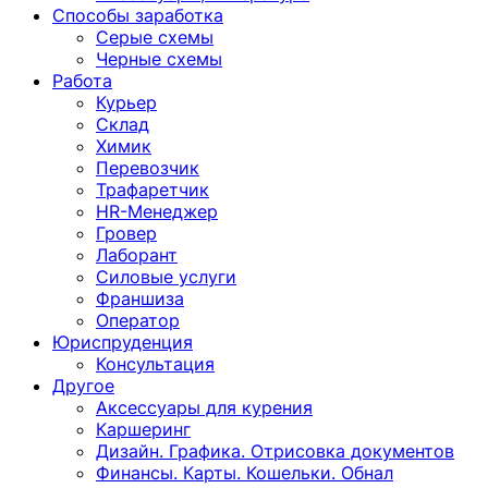
Способы заработка
Серые схемы
Черные схемы
Работа
Курьер
Склад
Химик
Перевозчик
Трафаретчик
HR-Менеджер
Гровер
Лаборант
Силовые услуги
Франшиза
Оператор
Юриспруденция
Консультация
Другoе
Аксессуары для курения
Каршеринг
Дизайн. Графика. Отрисовка документов
Финансы. Карты. Кошельки. Обнал