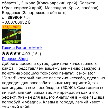
область), Зыково (Красноярский край), Балахта
(Красноярский край), Массандра (Крым, посёлок),
Бердянск (Запорожская область)
от
39990₽
/ 5г
~0.00766652 ₿
Гашиш Ferrari ⭐⭐⭐⭐⭐
4.93
(1.5k)
Pegasus Shop
Доброго времени суток, ценители качественного
кайфа. Представляем вашему вниманию свежую и
поистине хорошую "конскую печать". Ice-o-lator
"Ferrari" который лягнет вас точно неслабо, идеально
подходит для расслабительных мероприятий, так
как индика в нем преобладает(60/40). Сам гашиш не
липкий, мягкий, запах так же прекрасен как и его
эффект. Хитман для вашего Анатолия в мире гашиша,
попробуй и убедись. Клады в городе, легкий квест -
тяжелый кайф!