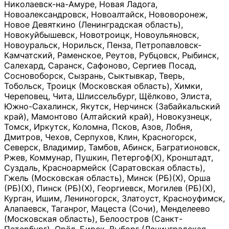
Николаевск-на-Амуре, Новая Ладога,
Новоалександровск, Новоалтайск, Нововоронеж,
Новое Девяткино (Ленинградская область),
Новокуйбышевск, Новотроицк, Новоульяновск,
Новоуральск, Норильск, Пенза, Петропавловск-
Камчатский, Раменское, Реутов, Рубцовск, Рыбинск,
Салехард, Саранск, Сафоново, Сергиев Посад,
Сосновоборск, Сызрань, Сыктывкар, Тверь,
Тобольск, Троицк (Московская область), Химки,
Череповец, Чита, Шлиссельбург, Щёлково, Элиста,
Южно-Сахалинск, Якутск, Нерчинск (Забайкальский
край), Мамонтово (Алтайский край), Новокузнецк,
Томск, Иркутск, Коломна, Псков, Азов, Лобня,
Дмитров, Чехов, Серпухов, Клин, Красногорск,
Северск, Владимир, Тамбов, Абинск, Багратионовск,
Ржев, Коммунар, Пушкин, Петергоф(Х), Кронштадт,
Суздаль, Красноармейск (Саратовская область),
Гжель (Московская область), Минск (РБ)(Х), Орша
(РБ)(Х), Пинск (РБ)(Х), Георгиевск, Могилев (РБ)(Х),
Курган, Ишим, Лениногорск, Златоуст, Красноуфимск,
Алапаевск, Таганрог, Мацеста (Сочи), Менделеево
(Московская область), Белоостров (Санкт-