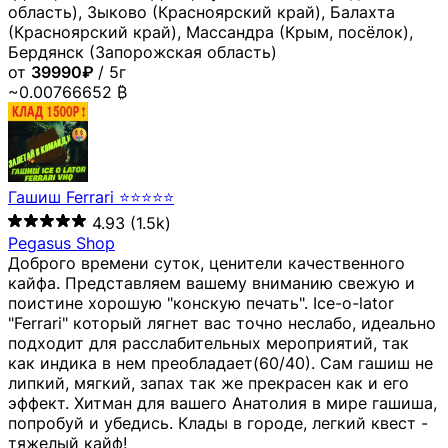
область), Зыково (Красноярский край), Балахта
(Красноярский край), Массандра (Крым, посёлок),
Бердянск (Запорожская область)
от
39990₽
/ 5г
~0.00766652 ₿
Гашиш Ferrari ⭐⭐⭐⭐⭐
4.93
(1.5k)
Pegasus Shop
Доброго времени суток, ценители качественного
кайфа. Представляем вашему вниманию свежую и
поистине хорошую "конскую печать". Ice-o-lator
"Ferrari" который лягнет вас точно неслабо, идеально
подходит для расслабительных мероприятий, так
как индика в нем преобладает(60/40). Сам гашиш не
липкий, мягкий, запах так же прекрасен как и его
эффект. Хитман для вашего Анатолия в мире гашиша,
попробуй и убедись. Клады в городе, легкий квест -
тяжелый кайф!