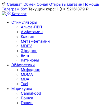
Салават
Обмен
Обнал
Открыть магазин
Помощь
Телеграм бот
Текущий курс: 1 ₿ = 5216187.9 ₽
Каталог
Стимуляторы
Альфа-ПВП
Амфетамин
Кокаин
Метамфетамин
MDPV
Эфедрон
Винт
Катиноны
Эйфоретики
Мефедрон
MDMA
MDA
Tuci
Марихуана
CannaFood
Бошка
Гашиш