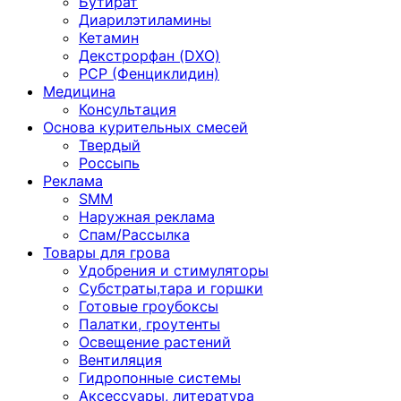
Бутират
Диарилэтиламины
Кетамин
Декстрорфан (DXO)
PCP (Фенциклидин)
Медицина
Консультация
Основа курительных смесей
Твердый
Россыпь
Реклама
SMM
Наружная реклама
Спам/Рассылка
Товары для грова
Удобрения и стимуляторы
Субстраты,тара и горшки
Готовые гроубоксы
Палатки, гроутенты
Освещение растений
Вентиляция
Гидропонные системы
Аксессуары, литература