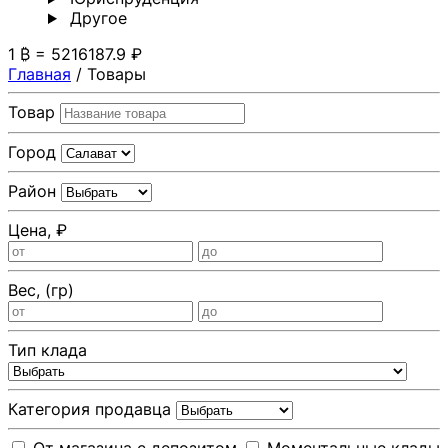
Другoе
1 ₿ = 5216187.9 ₽
Главная
/
Товары
Товар
Город
Район
Цена, ₽
Вес, (гр)
Тип клада
Категория продавца