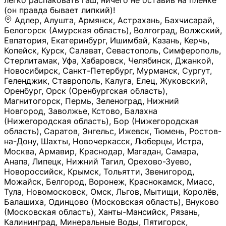
легко распаковать гаш, ничего не оставив на плёнке
(он правда бывает липкий)!
Адлер, Алушта, Армянск, Астрахань, Бахчисарай,
Белогорск (Амурская область), Волгоград, Волжский,
Евпатория, Екатеринбург, Ишимбай, Казань, Керчь,
Копейск, Курск, Салават, Севастополь, Симферополь,
Стерлитамак, Уфа, Хабаровск, Челябинск, Джанкой,
Новосибирск, Санкт-Петербург, Мурманск, Сургут,
Геленджик, Ставрополь, Калуга, Елец, Жуковский,
Оренбург, Орск (Оренбургская область),
Магнитогорск, Пермь, Зеленоград, Нижний
Новгород, Заволжье, Кстово, Балахна
(Нижегородская область), Бор (Нижегородская
область), Саратов, Энгельс, Ижевск, Тюмень, Ростов-
на-Дону, Шахты, Новочеркасск, Люберцы, Истра,
Москва, Армавир, Краснодар, Магадан, Самара,
Анапа, Липецк, Нижний Тагил, Орехово-Зуево,
Новороссийск, Крымск, Тольятти, Звенигород,
Можайск, Белгород, Воронеж, Краснокамск, Миасс,
Тула, Новомосковск, Омск, Льгов, Мытищи, Королёв,
Балашиха, Одинцово (Московская область), Внуково
(Московская область), Ханты-Мансийск, Рязань,
Калининград, Минеральные Воды, Пятигорск,