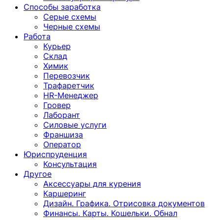
Способы заработка
Серые схемы
Черные схемы
Работа
Курьер
Склад
Химик
Перевозчик
Трафаретчик
HR-Менеджер
Гровер
Лаборант
Силовые услуги
Франшиза
Оператор
Юриспруденция
Консультация
Другoе
Аксессуары для курения
Каршеринг
Дизайн. Графика. Отрисовка документов
Финансы. Карты. Кошельки. Обнал