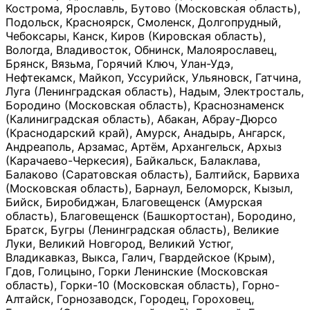
Кострома, Ярославль, Бутово (Московская область),
Подольск, Красноярск, Смоленск, Долгопрудный,
Чебоксары, Канск, Киров (Кировская область),
Вологда, Владивосток, Обнинск, Малоярославец,
Брянск, Вязьма, Горячий Ключ, Улан-Удэ,
Нефтекамск, Майкоп, Уссурийск, Ульяновск, Гатчина,
Луга (Ленинградская область), Надым, Электросталь,
Бородино (Московская область), Краснознаменск
(Калиниградская область), Абакан, Абрау-Дюрсо
(Краснодарский край), Амурск, Анадырь, Ангарск,
Андреаполь, Арзамас, Артём, Архангельск, Архыз
(Карачаево-Черкесия), Байкальск, Балаклава,
Балаково (Саратовская область), Балтийск, Барвиха
(Московская область), Барнаул, Беломорск, Кызыл,
Бийск, Биробиджан, Благовещенск (Амурская
область), Благовещенск (Башкортостан), Бородино,
Братск, Бугры (Ленинградская область), Великие
Луки, Великий Новгород, Великий Устюг,
Владикавказ, Выкса, Галич, Гвардейское (Крым),
Гдов, Голицыно, Горки Ленинские (Московская
область), Горки-10 (Московская область), Горно-
Алтайск, Горнозаводск, Городец, Гороховец,