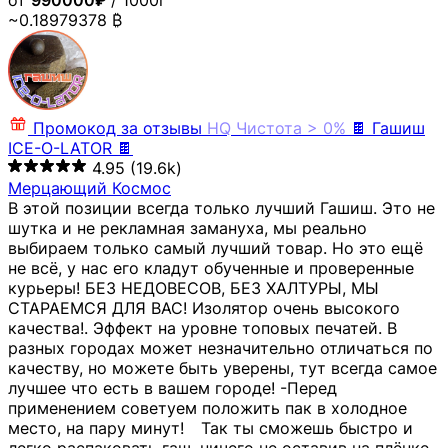
от
990000₽
/ 1000г
~0.18979378 ₿
Промокод за отзывы
HQ
Чистота > 0%
🍫 Гашиш
ICE-O-LATOR 🍫
4.95
(19.6k)
Мерцающий Космос
В этой позиции всегда только лучший Гашиш. Это не
шутка и не рекламная замануха, мы реально
выбираем только самый лучший товар. Но это ещё
не всё, у нас его кладут обученные и проверенные
курьеры! БЕЗ НЕДОВЕСОВ, БЕЗ ХАЛТУРЫ, МЫ
СТАРАЕМСЯ ДЛЯ ВАС! Изолятор очень высокого
качества!. Эффект на уровне топовых печатей. В
разных городах может незначительно отличаться по
качеству, но можете быть уверены, тут всегда самое
лучшее что есть в вашем городе! -Перед
применением советуем положить пак в холодное
место, на пару минут!⠀ Так ты сможешь быстро и