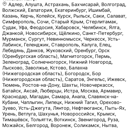
Адлер, Алушта, Астрахань, Бахчисарай, Волгоград, Волжский, Евпатория, Екатеринбург, Ишимбай, Казань, Керчь, Копейск, Курск, Рыльск, Саки, Салават, Симферополь, Сочи, Старый Крым, Стерлитамак, Судак, Уфа, Феодосия, Хабаровск, Челябинск, Ялта, Джанкой, Новосибирск, Щёлкино, Санкт-Петербург, Мурманск, Сургут, Невинномысск, Черкесск, Усть-Лабинск, Геленджик, Ставрополь, Калуга, Елец, Лебедянь, Данков, Жуковский, Оренбург, Орск (Оренбургская область), Магнитогорск, Пермь, Зеленоград, Солнечногорск, Нижний Новгород, Лысково, Заволжье, Кстово, Балахна (Нижегородская область), Богородск, Бор (Нижегородская область), Саратов, Энгельс, Ижевск, Тюмень, Ростов-на-Дону, Шахты, Новочеркасск, Батайск, Аксай, Люберцы, Истра, Москва, Армавир, Краснодар, Магадан, Самара, Анапа, Славянск-на-Кубани, Чаплыгин, Липецк, Нижний Тагил, Орехово-Зуево, Усть-Джегута, Лянтор, Нефтеюганск, Пыть-Ях, Урень, Ветлуга, Шахунья, Новороссийск, Крымск, Тимашёвск, Тольятти, Воткинск, Звенигород, Руза, Можайск, Белгород, Воронеж, Соликамск, Нытва, Лысьва (Пермский край), Чусовой, Кунгур, Краснокамск, Миасс, Губаха, Тула, Новомосковск, Донской, Омск, Льгов, Мытищи, Королёв, Ивантеевка, Балашиха, Семилуки, Кудымкар, Старый Оскол, Оса (Пермский край), Одинцово (Московская область), Ханты-Мансийск, Лабинск, Темрюк, Курганинск, Белореченск (Краснодарский край), Алупкa, Губкин, Рязань, Калининград, Усть-Илимск, Фрязино, Минеральные Воды, Пятигорск, Кострома, Ярославль, Коркино, Верхняя Пышма, Подольск, Красноярск, Смоленск, Долгопрудный, Чебоксары, Калачинск, Канск, Киров (Кировская область), Вологда, Рославль, Владивосток, Обнинск, Балабаново (Калужская область), Малоярославец, Брянск, Видное, Ярцево, Вязьма, Гагарин, Приволжск, Фурманов, Чайковский, Кинешма, Горячий Ключ, Улан-Удэ, Туймазы, Дюртюли, Альметьевск, Нефтекамск, Хадыженск, Апшеронск, Майкоп, Уссурийск, Ульяновск, Гатчина, Луга (Ленинградская область), Надым, Ногинск, Электросталь, Железнодорожный (Московская область), Бутурлиновка, Кириллов, Краснознаменск (Калиниградская область), Мышкин, Томмот, Холм, Абакан, Абдулино, Агидель, Агрыз, Адыгейск, Азнакаево, Алатырь, Алдан, Алейск, Александров, Александровск, Алексеевка (Белгородская обл.), Алексин, Амурск, Анадырь, Ангарск, Андреаполь, Анжеро-Судженск, Анива, Апатиты, Арамиль, Ардон, Арзамас, Аркадак, Арсеньев, Артём, Артёмовский, Архангельск, Асбест, Асино, Аткарск, Ахтубинск, Аша, Бабаево (Вологодская область), Бавлы (Республика Татарстан), Байкальск, Бакал, Баксан, Балаклава, Балаково (Саратовская область), Балашов (Саратовская область), Балтийск, Барабинск, Барнаул, Барыш (Ульяновская область), Бежецк, Белая Калитва (Ростовская область), Белебей, Белогорск (Крым), Белозерск, Белокуриха, Беломорск, Белоозёрский (Московская область), Белорецк (Республика Башкортостан), Кызыл, Белоярский (Ханты-Мансийский АО), Бердск, Березники (Пермский край), Берёзовский (Кемеровская область), Берёзовский (Свердловская область), Беслан, Бийск, Бикин, Билибино, Биробиджан, Благовещенск (Амурская область), Благовещенск (Башкортостан), Бобров, Богородицк, Боготол, Богучар, Бокситогорск (Ленинградская область), Бологое (Тверская область), Болхов, Большой Камень (Приморский край), Борисоглебск (Воронежская область), Боровичи (Новгородская область), Боровск, Бородино, Братск, Бронницы (Московская область), Бугульма (Республика Татарстан), Бугуруслан (Оренбургская область), Буинск, Буй, Буйнакск, Валдай, Валуйки, Велиж, Великие Луки, Великий Новгород, Великий Устюг, Вельск, Венёв, Верещагино, Верхнеуральск, Верхний Уфалей, Верхняя Салда, Верхняя Тура, Весьегонск, Вилючинск, Вихоревка, Вичуга, Владикавказ, Волгодонск, Волгореченск, Володарск, Волосово, Волчанск, Вольск, Воркута, Ворсма, Всеволожск (Ленинградская область), Вуктыл, Выкса, Высоковск, Высоцк, Вытегра, Вышний Волочёк, Вяземский, Вязники, Вятские Поляны, Нея, Шилка, Гаврилов Посад, Гаврилов-Ям, Гай, Галич, Гдов, Голицыно, Горно-Алтайск, Горнозаводск, Горняк, Городец, Гороховец, Гремячинск, Грозный, Грязи, Грязовец, Губкинский, Гуково, Гулькевичи, Гурьевск (Калининградская область), Гурьевск (Кемеровская область), Гусев, Гусь-Хрустальный, Давлеканово, Далматово, Дальнегорск, Дегтярск, Дедовск, Демидов, Дербент, Десногорск, Дзержинск, Дзержинский (Московская область), Дивногорск, Димитровград, Дмитровск, Дно, Добрянка, Долинск, Домодедово, Донецк (ДНР), Дорогобуж, Дрезна, Дубна, Дудинка, Духовщина, Дятьково, Егорьевск, Елабуга, Елизово, Ельня (Будет изменено название), Емва, Енисейск, Ермолино, Ершов, Ессентуки, Ефремов, Железноводск, Железногорск (Красноярский край), Железногорск (Курская область), Железногорск-Илимский, Жигулёвск, Жиздра, Жирновск, Жуков, Жуковка, Заводоуковск, Заволжск, Задонск, Заинск, Заозёрный, Заозёрск, Западная Двина, Заполярный, Зарайск, Заречный (Пензенская область), Заречный (Свердловская область), Заринск, Звенигово, Зверево, Зеленогорск ( Ленинградская обл. ), Зеленоградск, Зеленодольск, Зеленокумск, Зерноград, Зима, Змеиногорск, Зубцов, Ивангород, Иваново, Ивдель, Избербаш, Изобильный, Иланский, Инза, Инкерман, Инта, Ипатово, Искитим, Йошкар-Ола, Кадников, Калач, Калач-на-Дону, Калининск, Калтан, Калязин, Камбарка, Каменка (Пензенская область), Каменногорск (Ленинградская область), Каменск-Уральский, Каменск-Шахтинский, Камень-на-Оби, Камешково, Камышин, Канаш, Кандалакша, Карабаново, Карабаш, Карачаевск, Каргат, Каргополь, Карпинск, Карталы, Касимов, Касли, Каспийск, Катав-Ивановск, Катайск, Качканар, Кашин, Кашира, Кемерово, Кемь, Кизел, Кизилюрт, Кизляр, Кимовск, Кимры, Кингисепп, Кинель, Киреевск, Киренск, Киржач, Кириши, Кирово-Чепецк, Кировск (Ленинградская область), Кировск (Мурманская область), Кирсанов, Киселёвск, Кисловодск, Климовск, Клинцы, Княгинино, Ковдор, Ковров, Когалым, Козельск, Козьмодемьянск, Кола, Кологрив, Колпашево, Колпино, Кольчугино, Комсомольск, Комсомольск-на-Амуре, Конаково, Кондопога, Кондрово, Константиновск, Кораблино, Кореновск, Корсаков, Коряжма, Костерёво, Костомукша, Котельники, Котельниково, Котельнич, Котлас, Котовск, Кохма, Красноармейск (Московская область), Краснозаводск, Краснознаменск (Московская область), Краснокаменск, Краснослободск (Волгоградская область), Краснотурьинск, Красноуральск, Красный Сулин, Кремёнки, Кропоткин, Кубинка, Кувшиново (Тверская область), Кудрово, Кулебаки, Кумертау, Курлово, Куровское, Куртамыш, Курчатов, Куса, Кушва, Кыштым, Лабытнанги, Лагань, Лаишево (Республика Татарстан), Лакинск, Лангепас, Лахденпохья, Ленинск-Кузнецкий, Ленск (Республика Саха), Лермонтов (Ставропольский край), Лесозаводск (Приморский край), Лесосибирск, Ливны (Орловская область), Ликино-Дулёво, Липки (Тульская область), Лиски (Воронежская область), Лихославль, Лодейное Поле, Ломоносов (Санкт-Петербург), Лосино-Петровский, Лукоянов, Луховицы, Лыткарино, Любань (Ленинградская область), Любим, Людиново, Магас, Майский, Макаров, Малая Вишера, Малгобек, Мамадыш, Мамоново, Мантурово, Маркс, Махачкала, Мглин, Мегион, Медвежьегорск, Медногорск, Медынь, Меленки, Мелеуз, Менделеевск, Мещовск, Микунь, Миллерово, Минусинск, Миньяр, Мирный (Архангельская область), Мирный (Якутия), Михайловка (Город), Михайловск (Свердловская область), Михайловск (Ставропольский край), Могоча, Можга, Моздок, Мончегорск, Морозовск, Моршанск, Мосальск, Муравленко, Мурино, Муром, Мценск, Мыски, Набережные Челны, Навашино (Нижегородская область), Назарово (Красноярский край), Назрань, Нальчик, Наро-Фоминск, Нарткала, Нарьян-Мар, Находка, Невель (Псковская область), Невельск, Невьянск, Нелидово (Тверская область), Неман, Нерехта (Костромская область), Нерюнгри, Нестеров, Нефтегорск (Самарская область), Нефтекумск, Нижневартовск, Нижнекамск (Республика Татарстан), Нижнеудинск, Нижние Серги, Нижний Ломов, Нижняя Тура, Николаевск-на-Амуре, Никольск (Вологодская область), Никольск (Пензенская область), Новая Ладога, Новая Ляля, Новоалександровск, Новоалтайск, Нововоронеж, Новодвинск, Новозыбков, Новокубанск, Новокуйбышевск, Новомичуринск, Новопавловск, Новоржев, Новосокольники, Новотроицк, Новоульяновск, Новоуральск, Новохопёрск, Новочебоксарск, Новошахтинск, Новый Оскол, Новый Уренгой, Норильск, Нурлат, Нягань, Нязепетровск, Няндома, Облучье, Обоянь, Озёрск (Калининградская область), Озёрск (Челябинская область), Озёры, Октябрьск (Самарская область), Октябрьский (Башкортостан), Окуловка (Новгородская область), Оленегорск, Олонец, Онега, Опочка, Осинники, Осташков, Остров, Острогожск, Отрадный, Оха, Павлово, Павловск (Воронежская область), Павловск (Санкт-Петербург), Павловский Посад, Партизанск, Певек, Пенза, Первоуральск, Перевоз, Пересвет, Переславль-Залесский, Пестово (Новгородская область), Петрозаводск, Петропавловск-Камчатский, Печоры, Пикалёво, Пионерский, Питкяранта, Плавск, Плёс, Подпорожье, Покачи, Покров, Покровск, Полесск, Полысаево, Полярные Зори, Полярный, Поронайск, Порхов, Похвистнево, Почеп, Починок, Пошехонье, Правдинск, Приморск (Калининградская область), Приморско-Ахтарск, Приозерск, Прокопьевск, Протвино, Прохладный, Пугачёв, Пудож, Пустошка, Пушкино, Пущино, Пыталово, Радужный (Владимирская область), Радужный (Ханты-Мансийский АО), Райчихинск, Раменское, Рассказово, Ревда, Реж, Реутов, Родники, Россошь, Ростов (Ярославская обл.), Рошаль, Ртищево, Рубцовск, Рузаевка, Рыбинск, Рыбное, Ряжск, Салехард, Сальск, Саранск, Сарапул, Саров, Сасово, Сатка, Сафоново, Саяногорск, Саянск, Светлогорск, Светлоград, Светлый, Светогорск (Ленинградская область), Свободный, Себеж, Северобайкальск, Северодвинск, Североуральск, Сегежа, Семикаракорск, Сенгилей, Серафимович, Сергач, Сергиев Посад, Сердобск, Сертолово (Ленинградская область), Сестрорецк (Ленинградская область), Сибай, Скопин, Славгород, Сланцы, Слободской, Слюдянка, Собинка, Советск (Кировская область), Советск (Калининградская область), Советск (Тульская область), Советская Гавань, Советский (Ханты-Мансийский АО), Сокол (Вологодская область), Солигалич, Соль-Илецк, Сольцы, Сортавала, Сосенский, Сосновоборск, Сосновый Бор (Ленинградская область), Сосногорск, Спас-Клепики, Спасск-Рязанский, С