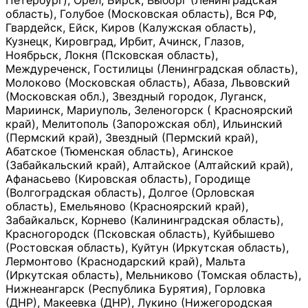
Петербург), Орёл, Бирск, Выборг (Ленинградская
область), Голубое (Московская область), Вся РФ,
Гвардейск, Ейск, Киров (Калужская область),
Кузнецк, Кировград, Ирбит, Ачинск, Глазов,
Ноябрьск, Локня (Псковская область),
Междуреченск, Гостилицы (Ленинградская область),
Молоково (Московская область), Абаза, Львовский
(Московская обл.), Звездный городок, Луганск,
Мариинск, Мариуполь, Зеленогорск ( Красноярский
край), Мелитополь (Запорожская обл), Ильинский
(Пермский край), Звездный (Пермский край),
Абатское (Тюменская область), Агинское
(Забайкальский край), Алтайское (Алтайский край),
Афанасьево (Кировская область), Городище
(Волгоградская область), Долгое (Орловская
область), Емельяново (Красноярский край),
Забайкальск, Корнево (Калининградская область),
Красногородск (Псковская область), Куйбышево
(Ростовская область), Куйтун (Иркутская область),
Лермонтово (Краснодарский край), Мальта
(Иркутская область), Мельниково (Томская область),
Нижнеангарск (Республика Бурятия), Горловка
(ДНР), Макеевка (ДНР), Лукино (Нижегородская