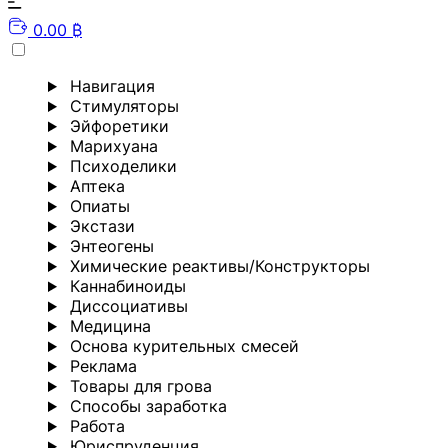
0.00 ₿
Навигация
Стимуляторы
Эйфоретики
Марихуана
Психоделики
Аптека
Опиаты
Экстази
Энтеогены
Химические реактивы/Конструкторы
Каннабиноиды
Диссоциативы
Медицина
Основа курительных смесей
Реклама
Товары для грова
Способы заработка
Работа
Юриспруденция