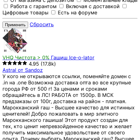
От магазина с депозитом
Моментальные клады
Работа с гарантом
Включая с доставкой
Цифровые товары
Есть на форуме
Сбросить
Применить
VHQ
Чистота > 0%
Гашиш Ice-o-lator
4.95
(17.8k)
Astral от Sandoz
У кого не открываются ссылки, поменяйте домен с
.in на .one Возможна доставка опта во все крупные
города РФ от 500 г! За ценами и сроками
обращайтесь в ЛС! РАБОТА от 1500р. В МСК
предзаказы от 100г, доставка на район - платная.
Марокканский гаш - Высшее качество для истинных
ценителей! Добро пожаловать в мир элитного
Марокканского гашиша! Этот продукт создан для
тех, кто ценит непревзойденное качество и желает
получить максимальное удовольствие от своего
опыта. Почему выбрать Марокканский гаш? Высшее