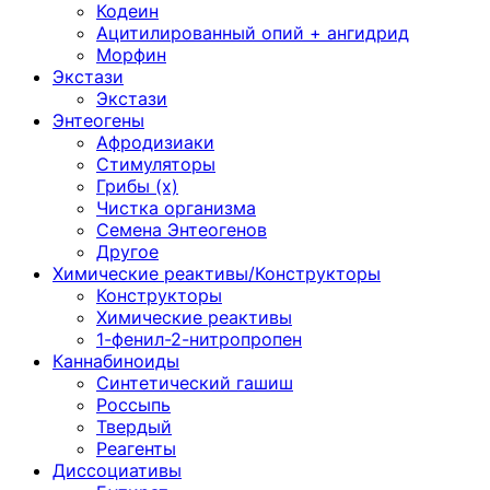
Кодеин
Ацитилированный опий + ангидрид
Морфин
Экстази
Экстази
Энтеогены
Афродизиаки
Стимуляторы
Грибы (х)
Чистка организма
Семена Энтеогенов
Другое
Химические реактивы/Конструкторы
Конструкторы
Химические реактивы
1-фенил-2-нитропропен
Каннабиноиды
Синтетический гашиш
Россыпь
Твердый
Реагенты
Диссоциативы