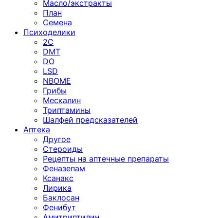
Масло/экстракты
План
Семена
Психоделики
2C
DMT
DO
LSD
NBOME
Грибы
Мескалин
Триптамины
Шалфей предсказателей
Аптека
Другое
Стероиды
Рецепты на аптечные препараты
Феназепам
Ксанакс
Лирика
Баклосан
Фенибут
Амитриптилин