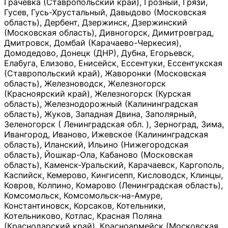
Грачевка (Ставропольский край), Грозный, Грязи,
Гусев, Гусь-Хрустальный, Давыдово (Московская
область), Дербент, Дзержинск, Дзержинский
(Московская область), Дивногорск, Димитровград,
Дмитровск, Домбай (Карачаево-Черкесия),
Домодедово, Донецк (ДНР), Дубна, Егорьевск,
Елабуга, Елизово, Енисейск, Ессентуки, Ессентукская
(Ставропольский край), Жаворонки (Московская
область), Железноводск, Железногорск
(Красноярский край), Железногорск (Курская
область), Железнодорожный (Калининградская
область), Жуков, Западная Двина, Заполярный,
Зеленогорск ( Ленинградская обл. ), Зерноград, Зима,
Ивангород, Иваново, Ижевское (Калининградская
область), Иланский, Ильино (Нижегородская
область), Йошкар-Ола, Кабаново (Московская
область), Каменск-Уральский, Карачаевск, Каргополь,
Каспийск, Кемерово, Кингисепп, Кисловодск, Клинцы,
Ковров, Колпино, Комарово (Ленинградская область),
Комсомольск, Комсомольск-на-Амуре,
Константиновск, Корсаков, Котельники,
Котельниково, Котлас, Красная Поляна
(Краснодарский край), Красноармейск (Московская