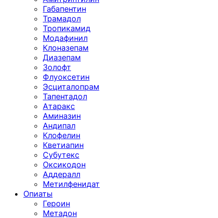
Габапентин
Трамадол
Тропикамид
Модафинил
Клоназепам
Диазепам
Золофт
Флуоксетин
Эсциталопрам
Тапентадол
Атаракс
Аминазин
Андипал
Клофелин
Кветиапин
Субутекс
Оксикодон
Аддералл
Метилфенидат
Опиаты
Героин
Метадон