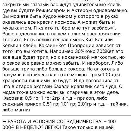
закрытыми глазами вас ждут удивительные клипы
где вы будете Режиссером и Актером одновременно.
Вы можете быть Художником у которого в руках
оказались все краски космоса. А может быть и
музыкантом. Я хз кто ты бро мне тут заебись=).
Ваше подсознание в вашем полном распоряжении.
Творите. Есть великолепная смесь Кит Кат или
Кельвин Кляйн. Кокаин+Кет Пропроции зависят от
того что вы хотите. Например 30%Кокс 70%Кет это
все еще будет трип, но с кокаиновой мягкостью, но
о сексе все равно можно забыть. И наоборот. Либо
больше трипа либо больше кокоса. На алкоголь в
разумных количествах тоже можно. Грам 100 для
храбрости лишними не будут. И да поговаривают,
что в старое экстази бахали крапалик сего чуда. С
мдма тоже можно если вы старичек в этом деле.
Фасовка: 0,5 гр; 1 гр; 2гр и т.д - прикоп, либо
снежный прикоп 0,51 гр; 1.01 гр; 2.01гр и т.д. - тайник,
либо магнит
―――――――――――――――――――――――――――
➡ РАБОТА И УСЛОВИЯ СОТРУДНИЧЕСТВА! – 100
000₽ В НЕДЕЛЮ? ЛЕГКО! Такое только в нашей