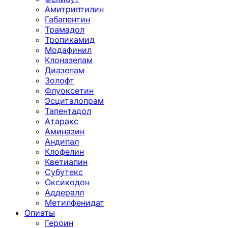
Амитриптилин
Габапентин
Трамадол
Тропикамид
Модафинил
Клоназепам
Диазепам
Золофт
Флуоксетин
Эсциталопрам
Тапентадол
Атаракс
Аминазин
Андипал
Клофелин
Кветиапин
Субутекс
Оксикодон
Аддералл
Метилфенидат
Опиаты
Героин