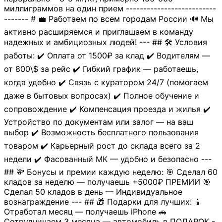
миллиграммов на один прием --------------------------
------- # 💼 Работаем по всем городам России 🔊 Мы
активно расширяемся и приглашаем в команду
надежных и амбициозных людей! --- ## 🛠 Условия
работы: ✔️ Оплата от 1500₽ за клад ✔️ Водителям —
от 800\$ за рейс ✔️ Гибкий график — работаешь,
когда удобно ✔️ Связь с куратором 24/7 (помогаем
даже в бытовых вопросах) ✔️ Полное обучение и
сопровождение ✔️ Компенсация проезда и жилья ✔️
Устройство по документам или залог — на ваш
выбор ✔️ Возможность бесплатного пользования
товаром ✔️ Карьерный рост до склада всего за 2
недели ✔️ Фасованный МК — удобно и безопасно ---
## 💸 Бонусы и премии каждую неделю: 🎯 Сделал 60
кладов за неделю — получаешь +5000₽ ПРЕМИИ 🎯
Сделал 50 кладов в день — Индивидуальное
вознаграждение --- ## 🎁 Подарки для лучших: 📱
Отработал месяц — получаешь iPhone 🚗
Сотрудничаем 3 месяца — автомобиль в ПОДАРОК -