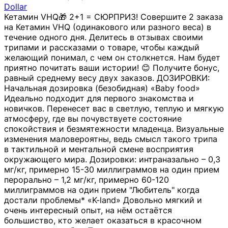
Dollar
Кетамин VHQ🎁 2+1 = СЮРПРИЗ! Совершите 2 заказа
на Кетамин VHQ (одинакового или разного веса) в
течение одного дня. Делитесь в отзывах своими
трипами и рассказами о товаре, чтобы каждый
желающий понимал, с чем он столкнется. Нам будет
приятно почитать ваши истории! 😊 Получите бонус,
равный среднему весу двух заказов. ДОЗИРОВКИ:
Начальная дозировка (безобидная) «Baby food»
Идеально подходит для первого знакомства и
новичков. Перенесет вас в светлую, теплую и мягкую
атмосферу, где вы почувствуете состояние
спокойствия и безмятежности младенца. Визуальные
изменения маловероятны, ведь смысл такого трипа
в тактильной и ментальной смене восприятия
окружающего мира. Дозировки: интраназально – 0,3
мг/кг, примерно 15-30 миллиграммов на один прием
перорально – 1,2 мг/кг, примерно 60-120
миллиграммов на один прием "Любитель" когда
достали проблемы* «K-land» Довольно мягкий и
очень интересный опыт, на нём остаётся
большиство, кто желает оказаться в красочном