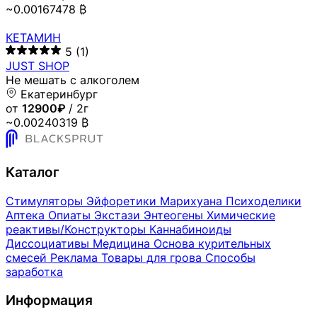
~0.00167478 ₿
КЕТАМИН
5
(1)
JUST SHOP
Не мешать с алкоголем
Екатеринбург
от
12900₽
/ 2г
~0.00240319 ₿
Каталог
Стимуляторы
Эйфоретики
Марихуана
Психоделики
Аптека
Опиаты
Экстази
Энтеогены
Химические
реактивы/Конструкторы
Каннабиноиды
Диссоциативы
Медицина
Основа курительных
смесей
Реклама
Товары для грова
Способы
заработка
Информация