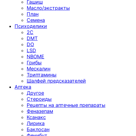
Гашиш
Масло/экстракты
План
Семена
Психоделики
2C
DMT
DO
LSD
NBOME
Грибы
Мескалин
Триптамины
Шалфей предсказателей
Аптека
Другое
Стероиды
Рецепты на аптечные препараты
Феназепам
Ксанакс
Лирика
Баклосан
Фенибут