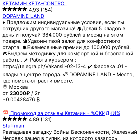
КЕТАМИН KETA-CONTROL
4.93
(154)
DOPAMINE LAND
♦️ Предложим индивидуальные условия, если ты
сотрудник другого магазина! 💲Делай 5 кладов в
день и получай 384.000 рублей в месяц на этом
товаре. 💲Удвоим твой залог для комфортного
старта. 💲Ежемесячные премии до 100.000 рублей.
💲Выдаем методичку для комфортной и безопасной
работы. 📌 Работа курьером :
https://telegra.ph/Vakansii-02-13-4 ✔️ Фасовка .01 -
клады в центре города. 🌈 DOPAMINE LAND - Место,
где помогают расти вместе.
Москва
от
23000₽
/ 2г
~0.00428476 ₿
Промокод за отзывы
Кетамин - %СКИДКИ%
4.89
(131)
Stuffman
Разгадывая загадку Войны Бесконечности, Железный
Человек зашёл в тупик, из которого казалось