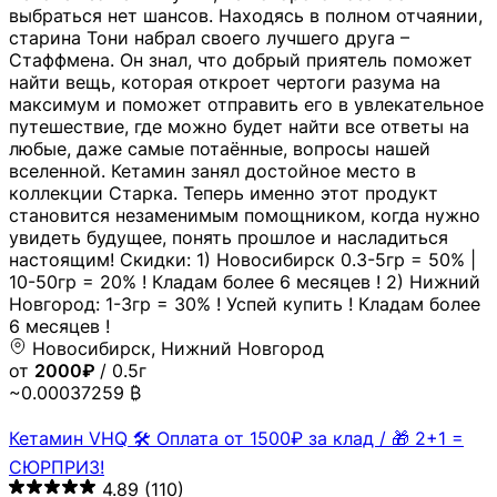
выбраться нет шансов. Находясь в полном отчаянии,
старина Тони набрал своего лучшего друга –
Стаффмена. Он знал, что добрый приятель поможет
найти вещь, которая откроет чертоги разума на
максимум и поможет отправить его в увлекательное
путешествие, где можно будет найти все ответы на
любые, даже самые потаённые, вопросы нашей
вселенной. Кетамин занял достойное место в
коллекции Старка. Теперь именно этот продукт
становится незаменимым помощником, когда нужно
увидеть будущее, понять прошлое и насладиться
настоящим! Скидки: 1) Новосибирск 0.3-5гр = 50% |
10-50гр = 20% ! Кладам более 6 месяцев ! 2) Нижний
Новгород: 1-3гр = 30% ! Успей купить ! Кладам более
6 месяцев !
Новосибирск, Нижний Новгород
от
2000₽
/ 0.5г
~0.00037259 ₿
Кетамин VHQ 🛠 Оплата от 1500₽ за клад / 🎁 2+1 =
СЮРПРИЗ!
4.89
(110)