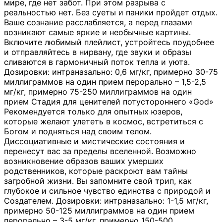
мире, где нет забот. При этом разрыва с
реальностью нет. Без суеты и паники пройдет отдых.
Ваше сознание расслабляется, а перед глазами
возникают самые яркие и необычные картины.
Включите любимый плейлист, устройтесь поудобнее
и отправляйтесь в нирвану, где звуки и образы
сливаются в гармоничный поток тепла и уюта.
Дозировки: интраназально: 0,6 мг/кг, примерно 30-75
миллиграммов на один прием перорально – 1,5-2,5
мг/кг, примерно 75-250 миллиграммов на один
прием Стадия для ценителей потустороннего «God»
Рекомендуется только для опытных юзеров,
которые желают улететь в космос, встретиться с
Богом и подняться над своим телом.
Диссоциативные и мистические состояния и
перенесут вас за пределы вселенной. Возможно
возникновение образов ваших умерших
родственников, которые раскроют вам тайны
загробной жизни. Вы запомните свой трип, как
глубокое и сильное чувство единства с природой и
Создателем. Дозировки: интраназально: 1-1,5 мг/кг,
примерно 50-125 миллиграммов на один прием
перорально – 3-5 мг/кг, примерно 150-500