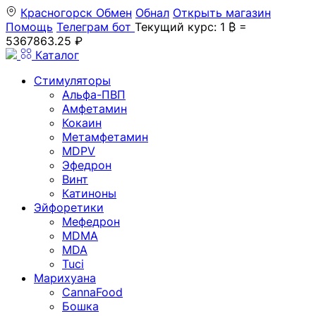
Красногорск
Обмен
Обнал
Открыть магазин
Помощь
Телеграм бот
Текущий курс: 1 ₿ =
5367863.25 ₽
Каталог
Стимуляторы
Альфа-ПВП
Амфетамин
Кокаин
Метамфетамин
MDPV
Эфедрон
Винт
Катиноны
Эйфоретики
Мефедрон
MDMA
MDA
Tuci
Марихуана
CannaFood
Бошка