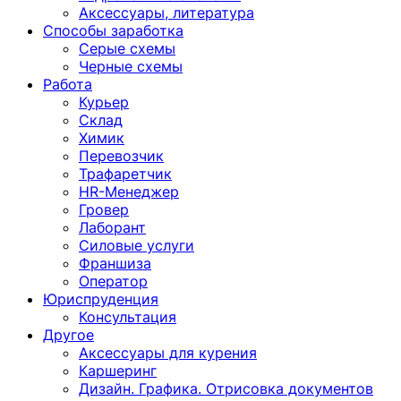
Аксессуары, литература
Способы заработка
Серые схемы
Черные схемы
Работа
Курьер
Склад
Химик
Перевозчик
Трафаретчик
HR-Менеджер
Гровер
Лаборант
Силовые услуги
Франшиза
Оператор
Юриспруденция
Консультация
Другoе
Аксессуары для курения
Каршеринг
Дизайн. Графика. Отрисовка документов