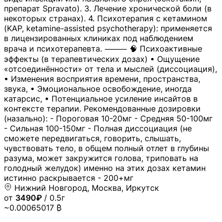
препарат Spravato). 3. Лечение хронической боли (в
некоторых странах). 4. Психотерапия с кетамином
(KAP, ketamine-assisted psychotherapy): применяется
в лицензированных клиниках под наблюдением
врача и психотерапевта. ⸻ 🧠 Психоактивные
эффекты (в терапевтических дозах) • Ощущение
«отсоединённости» от тела и мыслей (диссоциация),
• Изменения восприятия времени, пространства,
звука, • Эмоциональное освобождение, иногда
катарсис, • Потенциальное усиление инсайтов в
контексте терапии. Рекомендованные дозировки
(назально): - Пороговая 10-20мг - Средняя 50-100мг
- Сильная 100-150мг - Полная диссоциация (не
сможете передвигаться, говорить, слышать,
чувствовать тело, в общем полный отлет в глубины
разума, может закружится голова, триповать на
голодный желудок) именно на этих дозах кетамин
истинно раскрывается - 200+мг
Нижний Новгород, Москва, Иркутск
от
3490₽
/ 0.5г
~0.00065017 ₿