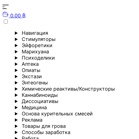
0.00 ₿
Навигация
Стимуляторы
Эйфоретики
Марихуана
Психоделики
Аптека
Опиаты
Экстази
Энтеогены
Химические реактивы/Конструкторы
Каннабиноиды
Диссоциативы
Медицина
Основа курительных смесей
Реклама
Товары для грова
Способы заработка
Работа