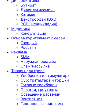
Диссоциативы
Бутират
Диарилэтиламины
Кетамин
Декстрорфан (DXO)
PCP (Фенциклидин)
Медицина
Консультация
Основа курительных смесей
Твердый
Россыпь
Реклама
SMM
Наружная реклама
Спам/Рассылка
Товары для грова
Удобрения и стимуляторы
Субстраты,тара и горшки
Готовые гроубоксы
Палатки, гроутенты
Освещение растений
Вентиляция
Гидропонные системы