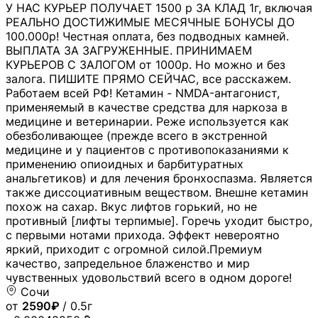
У НАС КУРЬЕР ПОЛУЧАЕТ 1500 р ЗА КЛАД 1г, включая
РЕАЛЬНО ДОСТИЖИМЫЕ МЕСЯЧНЫЕ БОНУСЫ ДО
100.000р! Честная оплата, без подводных камней.
ВЫПЛАТА ЗА ЗАГРУЖЕННЫЕ. ПРИНИМАЕМ
КУРЬЕРОВ С ЗАЛОГОМ от 1000р. Но можно и без
залога. ПИШИТЕ ПРЯМО СЕЙЧАС, все расскажем.
Работаем всей РФ! Кетамин - NMDA-антагонист,
применяемый в качестве средства для наркоза в
медицине и ветеринарии. Реже используется как
обезболивающее (прежде всего в экстренной
медицине и у пациентов с противопоказаниями к
применению опиоидных и барбитуратных
анальгетиков) и для лечения бронхоспазма. Является
также диссоциативным веществом. Внешне кетамин
похож на сахар. Вкус лифтов горький, но не
противный [лифты терпимые]. Горечь уходит быстро,
с первыми нотами прихода. Эффект невероятно
яркий, приходит с огромной силой.Премиум
качество, запредельное блаженство и мир
чувственных удовольствий всего в одном дороге!
Сочи
от
2590₽
/ 0.5г