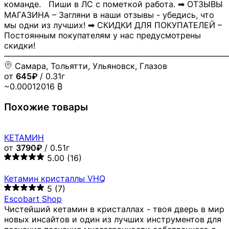
команде. Пиши в ЛС с пометкой работа. ➡ ОТЗЫВЫ
МАГАЗИНА – Загляни в наши отзывы - убедись, что
мы одни из лучших! ➡ СКИДКИ ДЛЯ ПОКУПАТЕЛЕЙ –
Постоянным покупателям у нас предусмотрены
скидки!
―――――――――――――――――――――――――――
Самара, Тольятти, Ульяновск, Глазов
от
645₽
/ 0.31г
~0.00012016 ₿
Похожие товары
КЕТАМИН
от
3790₽
/ 0.51г
5.00
(16)
Кетамин кристаллы VHQ
5
(7)
Escobart Shop
Чистейший кетамин в кристаллах - твоя дверь в мир
новых инсайтов и один из лучших инструментов для