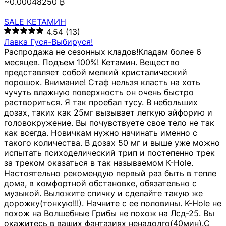
~0.00048250 ₿
SALE КЕТАМИН
4.54
(13)
Лавка Гуся-Выбируся!
Распродажа не сезонных кладов!Кладам более 6
месяцев. Подъем 100%! Кетамин. Вещество
представляет собой мелкий кристалический
порошок. Внимание! Стаф нельзя класть на хоть
чучуть влажную поверхность он очень быстро
раствориться. Я так проебал тусу. В небольших
дозах, таких как 25мг вызывает легкую эйфорию и
головокружение. Вы почувствуете свое тело не так
как всегда. Новичкам нужно начинать именно с
такого количества. В дозах 50 мг и выше уже можно
испытать психоделический трип и постепенно трек
за треком оказаться в так называемом К-Hole.
Настоятельно рекомендую первый раз быть в тепле
дома, в комфортной обстановке, обязательно с
музыкой. Выложите спичку и сделайте такую же
дорожку(тонкую!!!). Начните с ее половины. K-Hole не
похож на Волшебные Грибы не похож на Лсд-25. Вы
окажитесь в ваших фантазиях ненадолго(40мин).С