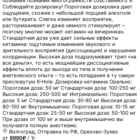
познания познания многогранности собственного я.
Соблюдайте дозировку! Пороговая дозировка дает
ощущения, схожие с небольшой порцией алкоголя
или бутирата. Слегка изменяет восприятие,
растормаживает и даже немного стимулирует –
поэтому многие нюхают кетамин на вечеринках.
Стандартная доза уже дает сильные эффекты
кетамина: ощутимые изменения звукового и
зрительного восприятия (диссоциация) и нарушение
координации. Высокая доза подразумевает трип «на
все деньги», то есть мощнейшие диссоциативные
эффекты вплоть до выхода из тела и получения
внетелесного опыта – то есть попадания в ту самую
пресловутую K-Hole. Дозировка кетамина Орально:
Пороговая доза: 50 мг Стандартная доза: 100-250 мг
Высокая доза: 250-500 мг Интраназально: Пороговая
доза: 5 мг Стандартная доза: 30-80 мг Высокая доза:
80-150 мг Внутримышечно: Пороговая доза: 10-15 мг
Стандартная доза: 25-50 мг Высокая доза: 50-100 мг
При дозах от 100 мг и выше внутримышечно вы
получаете полную анестезию.
Волгоград, Отправка по РФ, Орехово-Зуево
от
8990₽
/ 1г