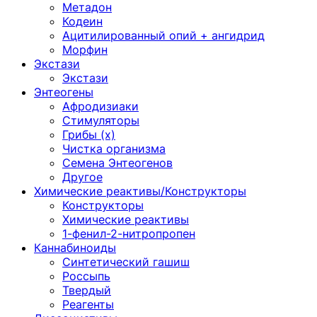
Метадон
Кодеин
Ацитилированный опий + ангидрид
Морфин
Экстази
Экстази
Энтеогены
Афродизиаки
Стимуляторы
Грибы (х)
Чистка организма
Семена Энтеогенов
Другое
Химические реактивы/Конструкторы
Конструкторы
Химические реактивы
1-фенил-2-нитропропен
Каннабиноиды
Синтетический гашиш
Россыпь
Твердый
Реагенты