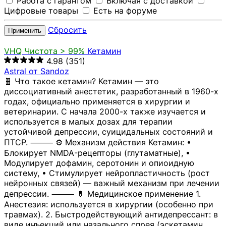
Работа с гарантом
Включая с доставкой
Цифровые товары
Есть на форуме
Сбросить
Применить
VHQ
Чистота > 99%
Кетамин
4.98
(351)
Astral от Sandoz
🧬 Что такое кетамин? Кетамин — это
диссоциативный анестетик, разработанный в 1960-х
годах, официально применяется в хирургии и
ветеринарии. С начала 2000-х также изучается и
используется в малых дозах для терапии
устойчивой депрессии, суицидальных состояний и
ПТСР. ⸻ ⚙️ Механизм действия Кетамин: •
Блокирует NMDA-рецепторы (глутаматные), •
Модулирует дофамин, серотонин и опиоидную
систему, • Стимулирует нейропластичность (рост
нейронных связей) — важный механизм при лечении
депрессии. ⸻ 💊 Медицинское применение 1.
Анестезия: используется в хирургии (особенно при
травмах). 2. Быстродействующий антидепрессант: в
виде инъекций или назального спрея (эскетамин,