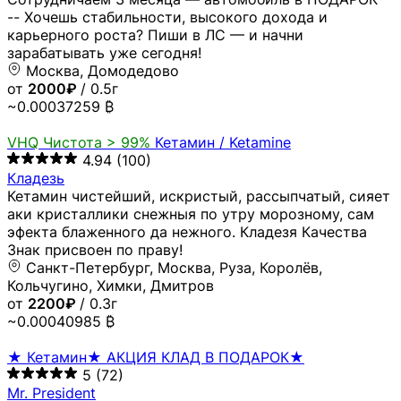
-- Хочешь стабильности, высокого дохода и
карьерного роста? Пиши в ЛС — и начни
зарабатывать уже сегодня!
Москва, Домодедово
от
2000₽
/ 0.5г
~0.00037259 ₿
VHQ
Чистота > 99%
Кетамин / Ketamine
4.94
(100)
Кладезь
Кетамин чистейший, искристый, рассыпчатый, сияет
аки кристаллики снежныя по утру морозному, сам
эфекта блаженного да нежного. Кладезя Качества
Знак присвоен по праву!
Санкт-Петербург, Москва, Руза, Королёв,
Кольчугино, Химки, Дмитров
от
2200₽
/ 0.3г
~0.00040985 ₿
★ Кетамин★ АКЦИЯ КЛАД В ПОДАРОК★
5
(72)
Mr. President