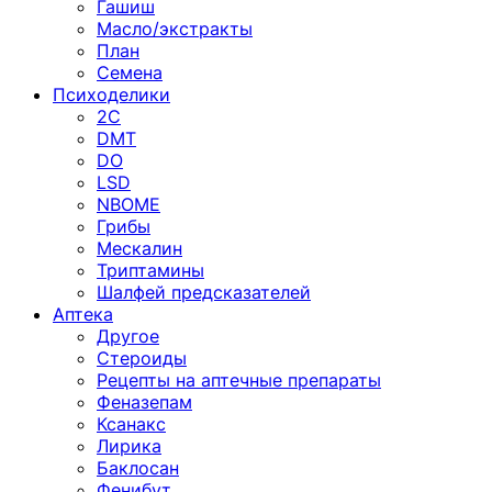
Гашиш
Масло/экстракты
План
Семена
Психоделики
2C
DMT
DO
LSD
NBOME
Грибы
Мескалин
Триптамины
Шалфей предсказателей
Аптека
Другое
Стероиды
Рецепты на аптечные препараты
Феназепам
Ксанакс
Лирика
Баклосан
Фенибут