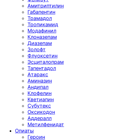
Амитриптилин
Габапентин
Трамадол
Тропикамид
Модафинил
Клоназепам
Диазепам
Золофт
Флуоксетин
Эсциталопрам
Тапентадол
Атаракс
Аминазин
Андипал
Клофелин
Кветиапин
Субутекс
Оксикодон
Аддералл
Метилфенидат
Опиаты
Героин