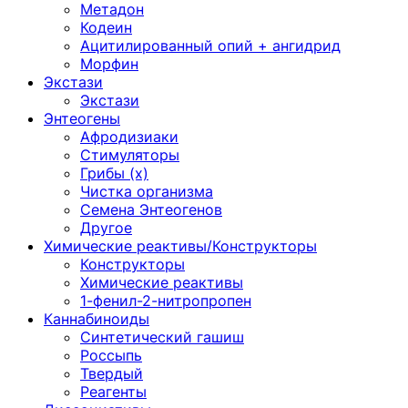
Метадон
Кодеин
Ацитилированный опий + ангидрид
Морфин
Экстази
Экстази
Энтеогены
Афродизиаки
Стимуляторы
Грибы (х)
Чистка организма
Семена Энтеогенов
Другое
Химические реактивы/Конструкторы
Конструкторы
Химические реактивы
1-фенил-2-нитропропен
Каннабиноиды
Синтетический гашиш
Россыпь
Твердый
Реагенты