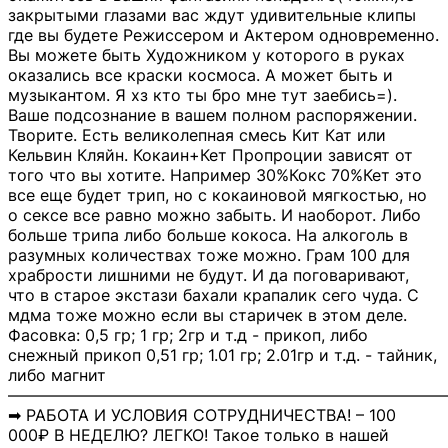
закрытыми глазами вас ждут удивительные клипы
где вы будете Режиссером и Актером одновременно.
Вы можете быть Художником у которого в руках
оказались все краски космоса. А может быть и
музыкантом. Я хз кто ты бро мне тут заебись=).
Ваше подсознание в вашем полном распоряжении.
Творите. Есть великолепная смесь Кит Кат или
Кельвин Кляйн. Кокаин+Кет Пропроции зависят от
того что вы хотите. Например 30%Кокс 70%Кет это
все еще будет трип, но с кокаиновой мягкостью, но
о сексе все равно можно забыть. И наоборот. Либо
больше трипа либо больше кокоса. На алкоголь в
разумных количествах тоже можно. Грам 100 для
храбрости лишними не будут. И да поговаривают,
что в старое экстази бахали крапалик сего чуда. С
мдма тоже можно если вы старичек в этом деле.
Фасовка: 0,5 гр; 1 гр; 2гр и т.д - прикоп, либо
снежный прикоп 0,51 гр; 1.01 гр; 2.01гр и т.д. - тайник,
либо магнит
―――――――――――――――――――――――――――
➡ РАБОТА И УСЛОВИЯ СОТРУДНИЧЕСТВА! – 100
000₽ В НЕДЕЛЮ? ЛЕГКО! Такое только в нашей