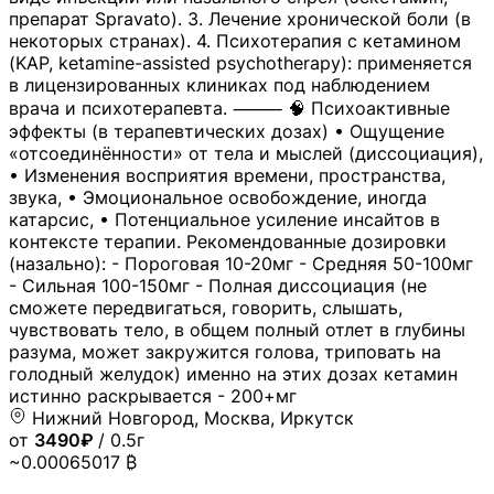
препарат Spravato). 3. Лечение хронической боли (в
некоторых странах). 4. Психотерапия с кетамином
(KAP, ketamine-assisted psychotherapy): применяется
в лицензированных клиниках под наблюдением
врача и психотерапевта. ⸻ 🧠 Психоактивные
эффекты (в терапевтических дозах) • Ощущение
«отсоединённости» от тела и мыслей (диссоциация),
• Изменения восприятия времени, пространства,
звука, • Эмоциональное освобождение, иногда
катарсис, • Потенциальное усиление инсайтов в
контексте терапии. Рекомендованные дозировки
(назально): - Пороговая 10-20мг - Средняя 50-100мг
- Сильная 100-150мг - Полная диссоциация (не
сможете передвигаться, говорить, слышать,
чувствовать тело, в общем полный отлет в глубины
разума, может закружится голова, триповать на
голодный желудок) именно на этих дозах кетамин
истинно раскрывается - 200+мг
Нижний Новгород, Москва, Иркутск
от
3490₽
/ 0.5г
~0.00065017 ₿