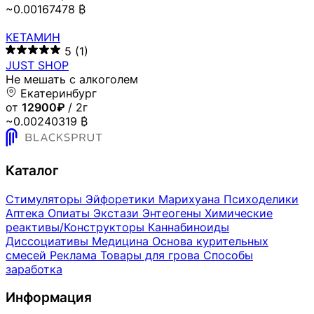
~0.00167478 ₿
КЕТАМИН
5
(1)
JUST SHOP
Не мешать с алкоголем
Екатеринбург
от
12900₽
/ 2г
~0.00240319 ₿
Каталог
Стимуляторы
Эйфоретики
Марихуана
Психоделики
Аптека
Опиаты
Экстази
Энтеогены
Химические
реактивы/Конструкторы
Каннабиноиды
Диссоциативы
Медицина
Основа курительных
смесей
Реклама
Товары для грова
Способы
заработка
Информация