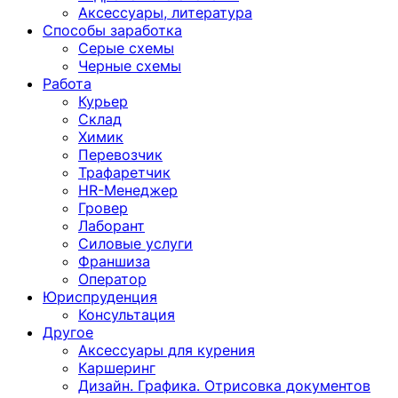
Аксессуары, литература
Способы заработка
Серые схемы
Черные схемы
Работа
Курьер
Склад
Химик
Перевозчик
Трафаретчик
HR-Менеджер
Гровер
Лаборант
Силовые услуги
Франшиза
Оператор
Юриспруденция
Консультация
Другoе
Аксессуары для курения
Каршеринг
Дизайн. Графика. Отрисовка документов