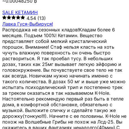
~0.00048250 ₿
SALE КЕТАМИН
4.54
(13)
Лавка Гуся-Выбируся!
Распродажа не сезонных кладов!Кладам более 6
месяцев. Подъем 100%! Кетамин. Вещество
представляет собой мелкий кристалический
порошок. Внимание! Стаф нельзя класть на хоть
чучуть влажную поверхность он очень быстро
раствориться. Я так проебал тусу. В небольших
дозах, таких как 25мг вызывает легкую эйфорию и
головокружение. Вы почувствуете свое тело не так
как всегда. Новичкам нужно начинать именно с
такого количества. В дозах 50 мг и выше уже можно
испытать психоделический трип и постепенно трек
за треком оказаться в так называемом К-Hole.
Настоятельно рекомендую первый раз быть в тепле
дома, в комфортной обстановке, обязательно с
музыкой. Выложите спичку и сделайте такую же
дорожку(тонкую!!!). Начните с ее половины. K-Hole не
похож на Волшебные Грибы не похож на Лсд-25. Вы
окажитесь в ваших фантазиях ненадолго(40мин).С