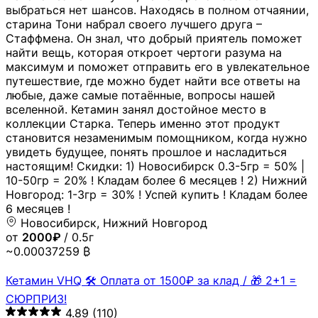
выбраться нет шансов. Находясь в полном отчаянии,
старина Тони набрал своего лучшего друга –
Стаффмена. Он знал, что добрый приятель поможет
найти вещь, которая откроет чертоги разума на
максимум и поможет отправить его в увлекательное
путешествие, где можно будет найти все ответы на
любые, даже самые потаённые, вопросы нашей
вселенной. Кетамин занял достойное место в
коллекции Старка. Теперь именно этот продукт
становится незаменимым помощником, когда нужно
увидеть будущее, понять прошлое и насладиться
настоящим! Скидки: 1) Новосибирск 0.3-5гр = 50% |
10-50гр = 20% ! Кладам более 6 месяцев ! 2) Нижний
Новгород: 1-3гр = 30% ! Успей купить ! Кладам более
6 месяцев !
Новосибирск, Нижний Новгород
от
2000₽
/ 0.5г
~0.00037259 ₿
Кетамин VHQ 🛠 Оплата от 1500₽ за клад / 🎁 2+1 =
СЮРПРИЗ!
4.89
(110)