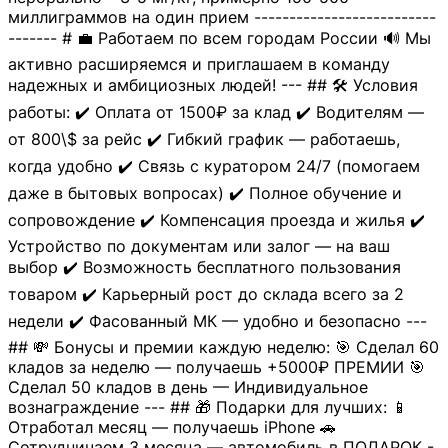
миллиграммов на один прием --------------------------
------- # 💼 Работаем по всем городам России 🔊 Мы
активно расширяемся и приглашаем в команду
надежных и амбициозных людей! --- ## 🛠 Условия
работы: ✔️ Оплата от 1500₽ за клад ✔️ Водителям —
от 800\$ за рейс ✔️ Гибкий график — работаешь,
когда удобно ✔️ Связь с куратором 24/7 (помогаем
даже в бытовых вопросах) ✔️ Полное обучение и
сопровождение ✔️ Компенсация проезда и жилья ✔️
Устройство по документам или залог — на ваш
выбор ✔️ Возможность бесплатного пользования
товаром ✔️ Карьерный рост до склада всего за 2
недели ✔️ Фасованный МК — удобно и безопасно ---
## 💸 Бонусы и премии каждую неделю: 🎯 Сделал 60
кладов за неделю — получаешь +5000₽ ПРЕМИИ 🎯
Сделал 50 кладов в день — Индивидуальное
вознаграждение --- ## 🎁 Подарки для лучших: 📱
Отработал месяц — получаешь iPhone 🚗
Сотрудничаем 3 месяца — автомобиль в ПОДАРОК -