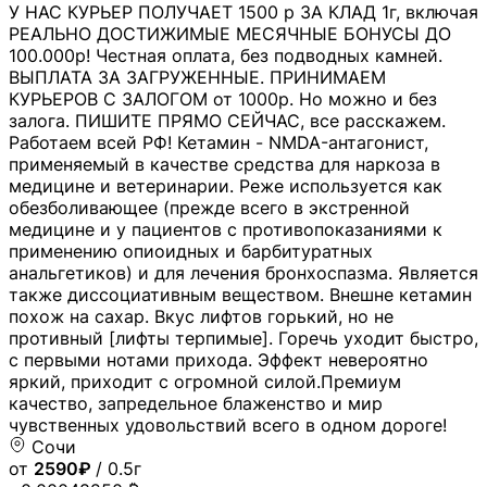
У НАС КУРЬЕР ПОЛУЧАЕТ 1500 р ЗА КЛАД 1г, включая
РЕАЛЬНО ДОСТИЖИМЫЕ МЕСЯЧНЫЕ БОНУСЫ ДО
100.000р! Честная оплата, без подводных камней.
ВЫПЛАТА ЗА ЗАГРУЖЕННЫЕ. ПРИНИМАЕМ
КУРЬЕРОВ С ЗАЛОГОМ от 1000р. Но можно и без
залога. ПИШИТЕ ПРЯМО СЕЙЧАС, все расскажем.
Работаем всей РФ! Кетамин - NMDA-антагонист,
применяемый в качестве средства для наркоза в
медицине и ветеринарии. Реже используется как
обезболивающее (прежде всего в экстренной
медицине и у пациентов с противопоказаниями к
применению опиоидных и барбитуратных
анальгетиков) и для лечения бронхоспазма. Является
также диссоциативным веществом. Внешне кетамин
похож на сахар. Вкус лифтов горький, но не
противный [лифты терпимые]. Горечь уходит быстро,
с первыми нотами прихода. Эффект невероятно
яркий, приходит с огромной силой.Премиум
качество, запредельное блаженство и мир
чувственных удовольствий всего в одном дороге!
Сочи
от
2590₽
/ 0.5г