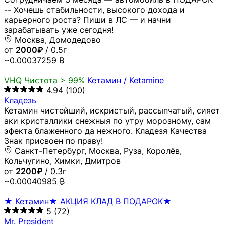
-- Хочешь стабильности, высокого дохода и
карьерного роста? Пиши в ЛС — и начни
зарабатывать уже сегодня!
Москва, Домодедово
от
2000₽
/ 0.5г
~0.00037259 ₿
VHQ
Чистота > 99%
Кетамин / Ketamine
4.94
(100)
Кладезь
Кетамин чистейший, искристый, рассыпчатый, сияет
аки кристаллики снежныя по утру морозному, сам
эфекта блаженного да нежного. Кладезя Качества
Знак присвоен по праву!
Санкт-Петербург, Москва, Руза, Королёв,
Кольчугино, Химки, Дмитров
от
2200₽
/ 0.3г
~0.00040985 ₿
★ Кетамин★ АКЦИЯ КЛАД В ПОДАРОК★
5
(72)
Mr. President