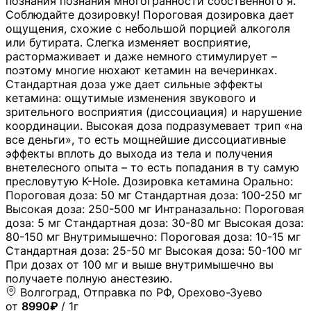
познания познания многогранности собственного я.
Соблюдайте дозировку! Пороговая дозировка дает
ощущения, схожие с небольшой порцией алкоголя
или бутирата. Слегка изменяет восприятие,
растормаживает и даже немного стимулирует –
поэтому многие нюхают кетамин на вечеринках.
Стандартная доза уже дает сильные эффекты
кетамина: ощутимые изменения звукового и
зрительного восприятия (диссоциация) и нарушение
координации. Высокая доза подразумевает трип «на
все деньги», то есть мощнейшие диссоциативные
эффекты вплоть до выхода из тела и получения
внетелесного опыта – то есть попадания в ту самую
пресловутую K-Hole. Дозировка кетамина Орально:
Пороговая доза: 50 мг Стандартная доза: 100-250 мг
Высокая доза: 250-500 мг Интраназально: Пороговая
доза: 5 мг Стандартная доза: 30-80 мг Высокая доза:
80-150 мг Внутримышечно: Пороговая доза: 10-15 мг
Стандартная доза: 25-50 мг Высокая доза: 50-100 мг
При дозах от 100 мг и выше внутримышечно вы
получаете полную анестезию.
Волгоград, Отправка по РФ, Орехово-Зуево
от
8990₽
/ 1г