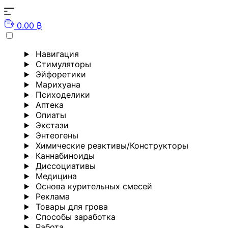
0.00 ₿
Навигация
Стимуляторы
Эйфоретики
Марихуана
Психоделики
Аптека
Опиаты
Экстази
Энтеогены
Химические реактивы/Конструкторы
Каннабиноиды
Диссоциативы
Медицина
Основа курительных смесей
Реклама
Товары для грова
Способы заработка
Работа