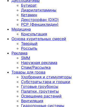
Диссоциативы
Бутират
Диарилэтиламины
Кетамин
Декстрорфан (DXO)
PCP (Фенциклидин)
Медицина
Консультация
Основа курительных смесей
Твердый
Россыпь
Реклама
SMM
Наружная реклама
Спам/Рассылка
Товары для грова
Удобрения и стимуляторы
Субстраты,тара и горшки
Готовые гроубоксы
Палатки, гроутенты
Освещение растений
Вентиляция
Гидропонные системы