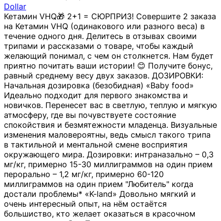
Dollar
Кетамин VHQ🎁 2+1 = СЮРПРИЗ! Совершите 2 заказа
на Кетамин VHQ (одинакового или разного веса) в
течение одного дня. Делитесь в отзывах своими
трипами и рассказами о товаре, чтобы каждый
желающий понимал, с чем он столкнется. Нам будет
приятно почитать ваши истории! 😊 Получите бонус,
равный среднему весу двух заказов. ДОЗИРОВКИ:
Начальная дозировка (безобидная) «Baby food»
Идеально подходит для первого знакомства и
новичков. Перенесет вас в светлую, теплую и мягкую
атмосферу, где вы почувствуете состояние
спокойствия и безмятежности младенца. Визуальные
изменения маловероятны, ведь смысл такого трипа
в тактильной и ментальной смене восприятия
окружающего мира. Дозировки: интраназально – 0,3
мг/кг, примерно 15-30 миллиграммов на один прием
перорально – 1,2 мг/кг, примерно 60-120
миллиграммов на один прием "Любитель" когда
достали проблемы* «K-land» Довольно мягкий и
очень интересный опыт, на нём остаётся
большиство, кто желает оказаться в красочном