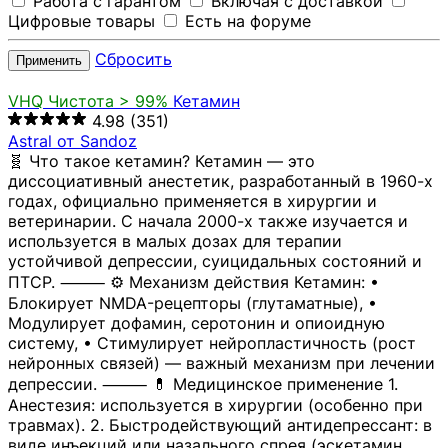
Работа с гарантом
Включая с доставкой
Цифровые товары
Есть на форуме
Сбросить
Применить
VHQ
Чистота > 99%
Кетамин
4.98
(351)
Astral от Sandoz
🧬 Что такое кетамин? Кетамин — это
диссоциативный анестетик, разработанный в 1960-х
годах, официально применяется в хирургии и
ветеринарии. С начала 2000-х также изучается и
используется в малых дозах для терапии
устойчивой депрессии, суицидальных состояний и
ПТСР. ⸻ ⚙️ Механизм действия Кетамин: •
Блокирует NMDA-рецепторы (глутаматные), •
Модулирует дофамин, серотонин и опиоидную
систему, • Стимулирует нейропластичность (рост
нейронных связей) — важный механизм при лечении
депрессии. ⸻ 💊 Медицинское применение 1.
Анестезия: используется в хирургии (особенно при
травмах). 2. Быстродействующий антидепрессант: в
виде инъекций или назального спрея (эскетамин,