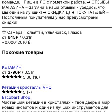
команде. Пиши в ЛС с пометкой работа. ➡ ОТЗЫВЫ
МАГАЗИНА – Загляни в наши отзывы - убедись, что
мы одни из лучших! ➡ СКИДКИ ДЛЯ ПОКУПАТЕЛЕЙ –
Постоянным покупателям у нас предусмотрены
скидки!
―――――――――――――――――――――――――――
Самара, Тольятти, Ульяновск, Глазов
от
645₽
/ 0.31г
~0.00012016 ₿
Похожие товары
КЕТАМИН
от
3790₽
/ 0.51г
5.00
(16)
Кетамин кристаллы VHQ
5
(7)
Escobart Shop
Чистейший кетамин в кристаллах - твоя дверь в мир
новых инсайтов и один из лучших инструментов для