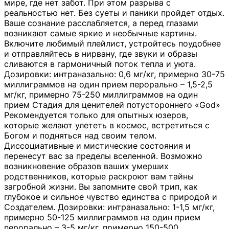
мире, где нет забот. При этом разрыва с
реальностью нет. Без суеты и паники пройдет отдых.
Ваше сознание расслабляется, а перед глазами
возникают самые яркие и необычные картины.
Включите любимый плейлист, устройтесь поудобнее
и отправляйтесь в нирвану, где звуки и образы
сливаются в гармоничный поток тепла и уюта.
Дозировки: интраназально: 0,6 мг/кг, примерно 30-75
миллиграммов на один прием перорально – 1,5-2,5
мг/кг, примерно 75-250 миллиграммов на один
прием Стадия для ценителей потустороннего «God»
Рекомендуется только для опытных юзеров,
которые желают улететь в космос, встретиться с
Богом и подняться над своим телом.
Диссоциативные и мистические состояния и
перенесут вас за пределы вселенной. Возможно
возникновение образов ваших умерших
родственников, которые раскроют вам тайны
загробной жизни. Вы запомните свой трип, как
глубокое и сильное чувство единства с природой и
Создателем. Дозировки: интраназально: 1-1,5 мг/кг,
примерно 50-125 миллиграммов на один прием
перорально – 3-5 мг/кг, примерно 150-500