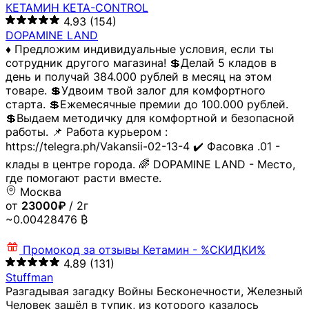
КЕТАМИН KETA-CONTROL
4.93
(154)
DOPAMINE LAND
♦️ Предложим индивидуальные условия, если ты
сотрудник другого магазина! 💲Делай 5 кладов в
день и получай 384.000 рублей в месяц на этом
товаре. 💲Удвоим твой залог для комфортного
старта. 💲Ежемесячные премии до 100.000 рублей.
💲Выдаем методичку для комфортной и безопасной
работы. 📌 Работа курьером :
https://telegra.ph/Vakansii-02-13-4 ✔️ Фасовка .01 -
клады в центре города. 🌈 DOPAMINE LAND - Место,
где помогают расти вместе.
Москва
от
23000₽
/ 2г
~0.00428476 ₿
Промокод за отзывы
Кетамин - %СКИДКИ%
4.89
(131)
Stuffman
Разгадывая загадку Войны Бесконечности, Железный
Человек зашёл в тупик, из которого казалось