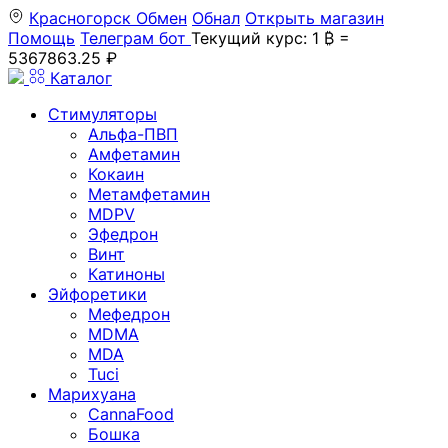
Красногорск
Обмен
Обнал
Открыть магазин
Помощь
Телеграм бот
Текущий курс: 1 ₿ =
5367863.25 ₽
Каталог
Стимуляторы
Альфа-ПВП
Амфетамин
Кокаин
Метамфетамин
MDPV
Эфедрон
Винт
Катиноны
Эйфоретики
Мефедрон
MDMA
MDA
Tuci
Марихуана
CannaFood
Бошка