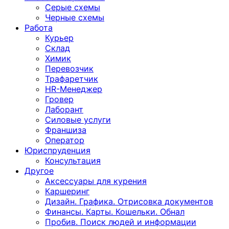
Серые схемы
Черные схемы
Работа
Курьер
Склад
Химик
Перевозчик
Трафаретчик
HR-Менеджер
Гровер
Лаборант
Силовые услуги
Франшиза
Оператор
Юриспруденция
Консультация
Другoе
Аксессуары для курения
Каршеринг
Дизайн. Графика. Отрисовка документов
Финансы. Карты. Кошельки. Обнал
Пробив. Поиск людей и информации