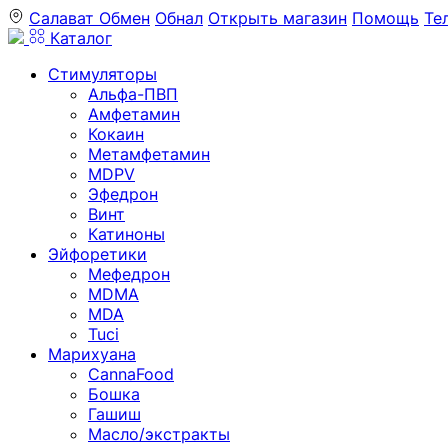
Салават
Обмен
Обнал
Открыть магазин
Помощь
Те
Каталог
Стимуляторы
Альфа-ПВП
Амфетамин
Кокаин
Метамфетамин
MDPV
Эфедрон
Винт
Катиноны
Эйфоретики
Мефедрон
MDMA
MDA
Tuci
Марихуана
CannaFood
Бошка
Гашиш
Масло/экстракты