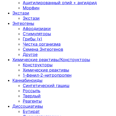
Ацитилированный опий + ангидрид
Морфин
Экстази
Экстази
Энтеогены
Афродизиаки
Стимуляторы
Грибы (х)
Чистка организма
Семена Энтеогенов
Другое
Химические реактивы/Конструкторы
Конструкторы
Химические реактивы
1-фенил-2-нитропропен
Каннабиноиды
Синтетический гашиш
Россыпь
Твердый
Реагенты
Диссоциативы
Бутират