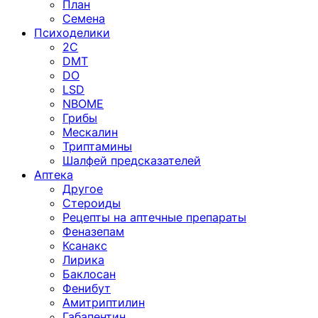
План
Семена
Психоделики
2C
DMT
DO
LSD
NBOME
Грибы
Мескалин
Триптамины
Шалфей предсказателей
Аптека
Другое
Стероиды
Рецепты на аптечные препараты
Феназепам
Ксанакс
Лирика
Баклосан
Фенибут
Амитриптилин
Габапентин