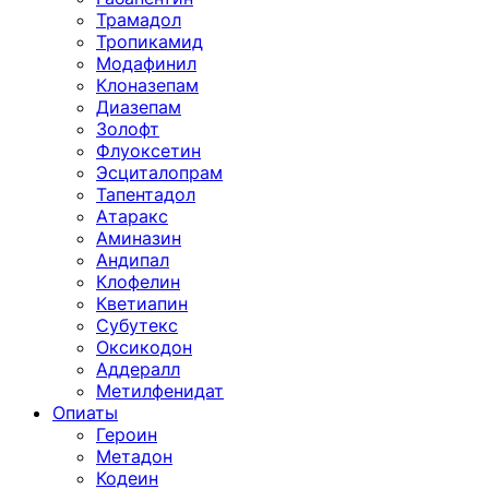
Трамадол
Тропикамид
Модафинил
Клоназепам
Диазепам
Золофт
Флуоксетин
Эсциталопрам
Тапентадол
Атаракс
Аминазин
Андипал
Клофелин
Кветиапин
Субутекс
Оксикодон
Аддералл
Метилфенидат
Опиаты
Героин
Метадон
Кодеин