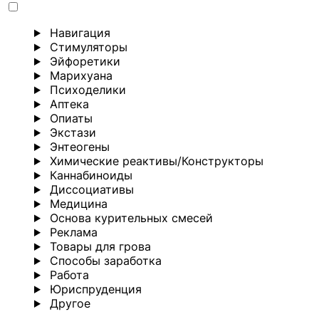
Навигация
Стимуляторы
Эйфоретики
Марихуана
Психоделики
Аптека
Опиаты
Экстази
Энтеогены
Химические реактивы/Конструкторы
Каннабиноиды
Диссоциативы
Медицина
Основа курительных смесей
Реклама
Товары для грова
Способы заработка
Работа
Юриспруденция
Другoе