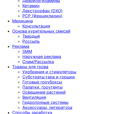
Диарилэтиламины
Кетамин
Декстрорфан (DXO)
PCP (Фенциклидин)
Медицина
Консультация
Основа курительных смесей
Твердый
Россыпь
Реклама
SMM
Наружная реклама
Спам/Рассылка
Товары для грова
Удобрения и стимуляторы
Субстраты,тара и горшки
Готовые гроубоксы
Палатки, гроутенты
Освещение растений
Вентиляция
Гидропонные системы
Аксессуары, литература
Способы заработка