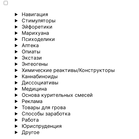
Навигация
Стимуляторы
Эйфоретики
Марихуана
Психоделики
Аптека
Опиаты
Экстази
Энтеогены
Химические реактивы/Конструкторы
Каннабиноиды
Диссоциативы
Медицина
Основа курительных смесей
Реклама
Товары для грова
Способы заработка
Работа
Юриспруденция
Другoе