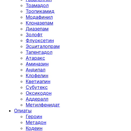
Трамадол
Тропикамид
Модафинил
Клоназепам
Диазепам
Золофт
Флуоксетин
Эсциталопрам
Тапентадол
Атаракс
Аминазин
Андипал
Клофелин
Кветиапин
Субутекс
Оксикодон
Аддералл
Метилфенидат
Опиаты
Героин
Метадон
Кодеин