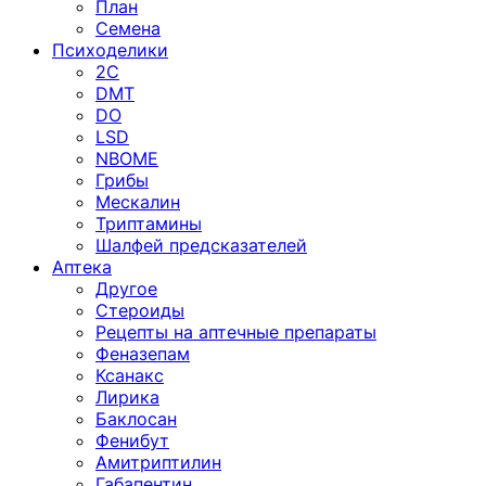
План
Семена
Психоделики
2C
DMT
DO
LSD
NBOME
Грибы
Мескалин
Триптамины
Шалфей предсказателей
Аптека
Другое
Стероиды
Рецепты на аптечные препараты
Феназепам
Ксанакс
Лирика
Баклосан
Фенибут
Амитриптилин
Габапентин