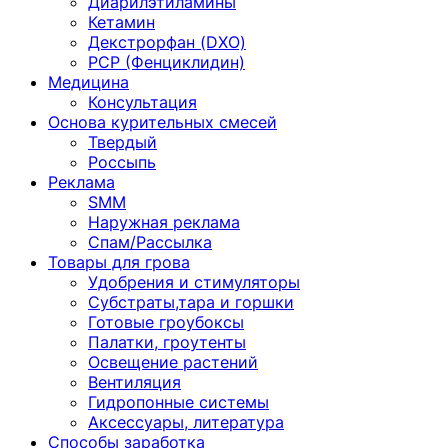
Диарилэтиламины
Кетамин
Декстрорфан (DXO)
PCP (Фенциклидин)
Медицина
Консультация
Основа курительных смесей
Твердый
Россыпь
Реклама
SMM
Наружная реклама
Спам/Рассылка
Товары для грова
Удобрения и стимуляторы
Субстраты,тара и горшки
Готовые гроубоксы
Палатки, гроутенты
Освещение растений
Вентиляция
Гидропонные системы
Аксессуары, литература
Способы заработка