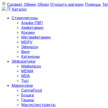
Салават
Обмен
Обнал
Открыть магазин
Помощь
Те
Каталог
Стимуляторы
Альфа-ПВП
Амфетамин
Кокаин
Метамфетамин
MDPV
Эфедрон
Винт
Катиноны
Эйфоретики
Мефедрон
MDMA
MDA
Tuci
Марихуана
CannaFood
Бошка
Гашиш
Масло/экстракты