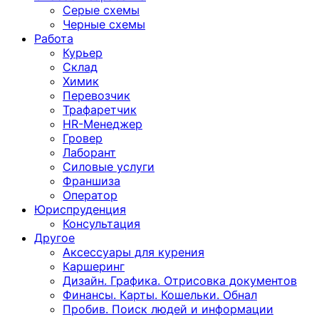
Серые схемы
Черные схемы
Работа
Курьер
Склад
Химик
Перевозчик
Трафаретчик
HR-Менеджер
Гровер
Лаборант
Силовые услуги
Франшиза
Оператор
Юриспруденция
Консультация
Другoе
Аксессуары для курения
Каршеринг
Дизайн. Графика. Отрисовка документов
Финансы. Карты. Кошельки. Обнал
Пробив. Поиск людей и информации