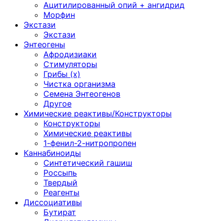
Ацитилированный опий + ангидрид
Морфин
Экстази
Экстази
Энтеогены
Афродизиаки
Стимуляторы
Грибы (х)
Чистка организма
Семена Энтеогенов
Другое
Химические реактивы/Конструкторы
Конструкторы
Химические реактивы
1-фенил-2-нитропропен
Каннабиноиды
Синтетический гашиш
Россыпь
Твердый
Реагенты
Диссоциативы
Бутират