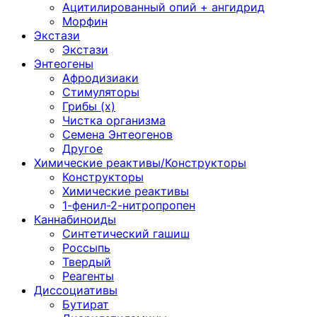
Ацитилированный опий + ангидрид
Морфин
Экстази
Экстази
Энтеогены
Афродизиаки
Стимуляторы
Грибы (х)
Чистка организма
Семена Энтеогенов
Другое
Химические реактивы/Конструкторы
Конструкторы
Химические реактивы
1-фенил-2-нитропропен
Каннабиноиды
Синтетический гашиш
Россыпь
Твердый
Реагенты
Диссоциативы
Бутират