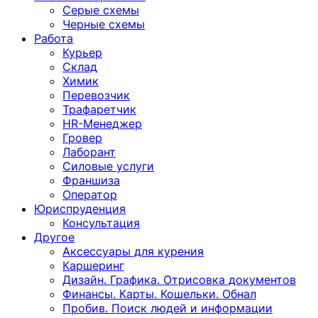
Серые схемы
Черные схемы
Работа
Курьер
Склад
Химик
Перевозчик
Трафаретчик
HR-Менеджер
Гровер
Лаборант
Силовые услуги
Франшиза
Оператор
Юриспруденция
Консультация
Другoе
Аксессуары для курения
Каршеринг
Дизайн. Графика. Отрисовка документов
Финансы. Карты. Кошельки. Обнал
Пробив. Поиск людей и информации