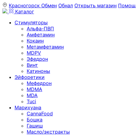
Красногорск
Обмен
Обнал
Открыть магазин
Помощ
Каталог
Стимуляторы
Альфа-ПВП
Амфетамин
Кокаин
Метамфетамин
MDPV
Эфедрон
Винт
Катиноны
Эйфоретики
Мефедрон
MDMA
MDA
Tuci
Марихуана
CannaFood
Бошка
Гашиш
Масло/экстракты