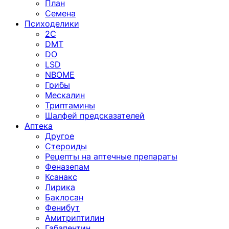
План
Семена
Психоделики
2C
DMT
DO
LSD
NBOME
Грибы
Мескалин
Триптамины
Шалфей предсказателей
Аптека
Другое
Стероиды
Рецепты на аптечные препараты
Феназепам
Ксанакс
Лирика
Баклосан
Фенибут
Амитриптилин
Габапентин