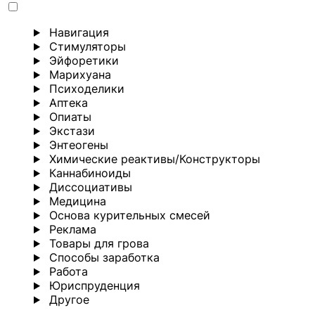
Навигация
Стимуляторы
Эйфоретики
Марихуана
Психоделики
Аптека
Опиаты
Экстази
Энтеогены
Химические реактивы/Конструкторы
Каннабиноиды
Диссоциативы
Медицина
Основа курительных смесей
Реклама
Товары для грова
Способы заработка
Работа
Юриспруденция
Другoе