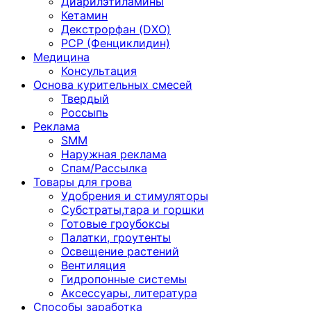
Диарилэтиламины
Кетамин
Декстрорфан (DXO)
PCP (Фенциклидин)
Медицина
Консультация
Основа курительных смесей
Твердый
Россыпь
Реклама
SMM
Наружная реклама
Спам/Рассылка
Товары для грова
Удобрения и стимуляторы
Субстраты,тара и горшки
Готовые гроубоксы
Палатки, гроутенты
Освещение растений
Вентиляция
Гидропонные системы
Аксессуары, литература
Способы заработка