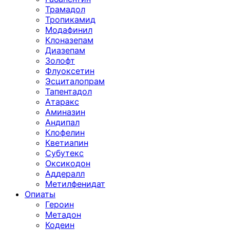
Трамадол
Тропикамид
Модафинил
Клоназепам
Диазепам
Золофт
Флуоксетин
Эсциталопрам
Тапентадол
Атаракс
Аминазин
Андипал
Клофелин
Кветиапин
Субутекс
Оксикодон
Аддералл
Метилфенидат
Опиаты
Героин
Метадон
Кодеин