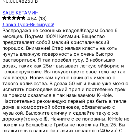
~0.00048250 ₿
SALE КЕТАМИН
4.54
(13)
Лавка Гуся-Выбируся!
Распродажа не сезонных кладов!Кладам более 6
месяцев. Подъем 100%! Кетамин. Вещество
представляет собой мелкий кристалический
порошок. Внимание! Стаф нельзя класть на хоть
чучуть влажную поверхность он очень быстро
раствориться. Я так проебал тусу. В небольших
дозах, таких как 25мг вызывает легкую эйфорию и
головокружение. Вы почувствуете свое тело не так
как всегда. Новичкам нужно начинать именно с
такого количества. В дозах 50 мг и выше уже можно
испытать психоделический трип и постепенно трек
за треком оказаться в так называемом К-Hole.
Настоятельно рекомендую первый раз быть в тепле
дома, в комфортной обстановке, обязательно с
музыкой. Выложите спичку и сделайте такую же
дорожку(тонкую!!!). Начните с ее половины. K-Hole не
похож на Волшебные Грибы не похож на Лсд-25. Вы
окажитесь в ваших фантазиях ненадолго(40мин).С