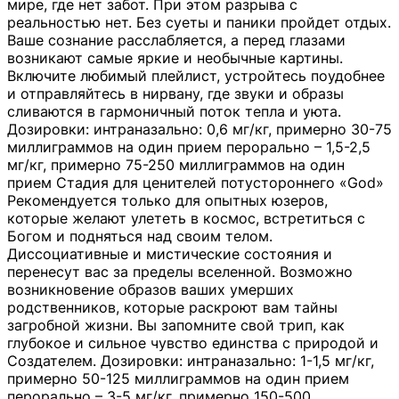
мире, где нет забот. При этом разрыва с
реальностью нет. Без суеты и паники пройдет отдых.
Ваше сознание расслабляется, а перед глазами
возникают самые яркие и необычные картины.
Включите любимый плейлист, устройтесь поудобнее
и отправляйтесь в нирвану, где звуки и образы
сливаются в гармоничный поток тепла и уюта.
Дозировки: интраназально: 0,6 мг/кг, примерно 30-75
миллиграммов на один прием перорально – 1,5-2,5
мг/кг, примерно 75-250 миллиграммов на один
прием Стадия для ценителей потустороннего «God»
Рекомендуется только для опытных юзеров,
которые желают улететь в космос, встретиться с
Богом и подняться над своим телом.
Диссоциативные и мистические состояния и
перенесут вас за пределы вселенной. Возможно
возникновение образов ваших умерших
родственников, которые раскроют вам тайны
загробной жизни. Вы запомните свой трип, как
глубокое и сильное чувство единства с природой и
Создателем. Дозировки: интраназально: 1-1,5 мг/кг,
примерно 50-125 миллиграммов на один прием
перорально – 3-5 мг/кг, примерно 150-500