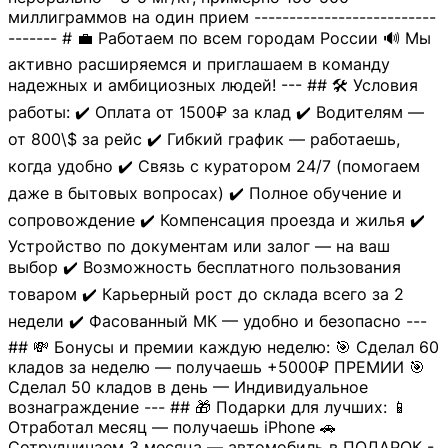
миллиграммов на один прием --------------------------
------- # 💼 Работаем по всем городам России 🔊 Мы
активно расширяемся и приглашаем в команду
надежных и амбициозных людей! --- ## 🛠 Условия
работы: ✔️ Оплата от 1500₽ за клад ✔️ Водителям —
от 800\$ за рейс ✔️ Гибкий график — работаешь,
когда удобно ✔️ Связь с куратором 24/7 (помогаем
даже в бытовых вопросах) ✔️ Полное обучение и
сопровождение ✔️ Компенсация проезда и жилья ✔️
Устройство по документам или залог — на ваш
выбор ✔️ Возможность бесплатного пользования
товаром ✔️ Карьерный рост до склада всего за 2
недели ✔️ Фасованный МК — удобно и безопасно ---
## 💸 Бонусы и премии каждую неделю: 🎯 Сделал 60
кладов за неделю — получаешь +5000₽ ПРЕМИИ 🎯
Сделал 50 кладов в день — Индивидуальное
вознаграждение --- ## 🎁 Подарки для лучших: 📱
Отработал месяц — получаешь iPhone 🚗
Сотрудничаем 3 месяца — автомобиль в ПОДАРОК -