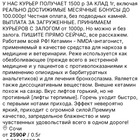
У НАС КУРЬЕР ПОЛУЧАЕТ 1500 р ЗА КЛАД 1г, включая
РЕАЛЬНО ДОСТИЖИМЫЕ МЕСЯЧНЫЕ БОНУСЫ ДО
100.000р! Честная оплата, без подводных камней.
ВЫПЛАТА ЗА ЗАГРУЖЕННЫЕ. ПРИНИМАЕМ
КУРЬЕРОВ С ЗАЛОГОМ от 1000р. Но можно и без
залога. ПИШИТЕ ПРЯМО СЕЙЧАС, все расскажем.
Работаем всей РФ! Кетамин - NMDA-антагонист,
применяемый в качестве средства для наркоза в
медицине и ветеринарии. Реже используется как
обезболивающее (прежде всего в экстренной
медицине и у пациентов с противопоказаниями к
применению опиоидных и барбитуратных
анальгетиков) и для лечения бронхоспазма. Является
также диссоциативным веществом. Внешне кетамин
похож на сахар. Вкус лифтов горький, но не
противный [лифты терпимые]. Горечь уходит быстро,
с первыми нотами прихода. Эффект невероятно
яркий, приходит с огромной силой.Премиум
качество, запредельное блаженство и мир
чувственных удовольствий всего в одном дороге!
Сочи
от
2590₽
/ 0.5г