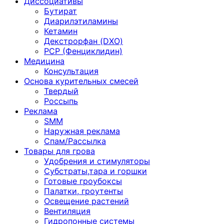
Диссоциативы
Бутират
Диарилэтиламины
Кетамин
Декстрорфан (DXO)
PCP (Фенциклидин)
Медицина
Консультация
Основа курительных смесей
Твердый
Россыпь
Реклама
SMM
Наружная реклама
Спам/Рассылка
Товары для грова
Удобрения и стимуляторы
Субстраты,тара и горшки
Готовые гроубоксы
Палатки, гроутенты
Освещение растений
Вентиляция
Гидропонные системы