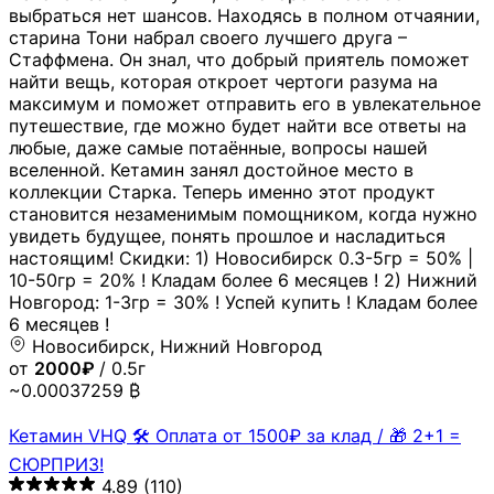
выбраться нет шансов. Находясь в полном отчаянии,
старина Тони набрал своего лучшего друга –
Стаффмена. Он знал, что добрый приятель поможет
найти вещь, которая откроет чертоги разума на
максимум и поможет отправить его в увлекательное
путешествие, где можно будет найти все ответы на
любые, даже самые потаённые, вопросы нашей
вселенной. Кетамин занял достойное место в
коллекции Старка. Теперь именно этот продукт
становится незаменимым помощником, когда нужно
увидеть будущее, понять прошлое и насладиться
настоящим! Скидки: 1) Новосибирск 0.3-5гр = 50% |
10-50гр = 20% ! Кладам более 6 месяцев ! 2) Нижний
Новгород: 1-3гр = 30% ! Успей купить ! Кладам более
6 месяцев !
Новосибирск, Нижний Новгород
от
2000₽
/ 0.5г
~0.00037259 ₿
Кетамин VHQ 🛠 Оплата от 1500₽ за клад / 🎁 2+1 =
СЮРПРИЗ!
4.89
(110)