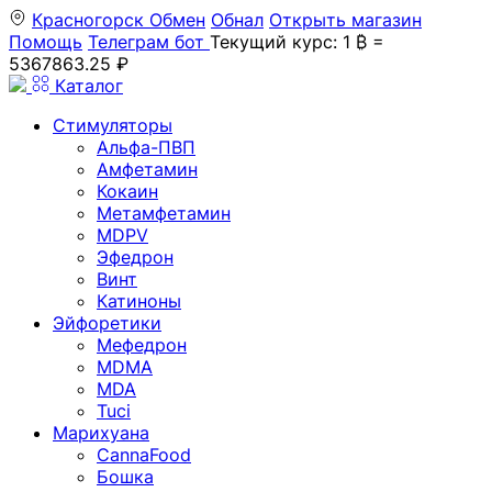
Красногорск
Обмен
Обнал
Открыть магазин
Помощь
Телеграм бот
Текущий курс: 1 ₿ =
5367863.25 ₽
Каталог
Стимуляторы
Альфа-ПВП
Амфетамин
Кокаин
Метамфетамин
MDPV
Эфедрон
Винт
Катиноны
Эйфоретики
Мефедрон
MDMA
MDA
Tuci
Марихуана
CannaFood
Бошка