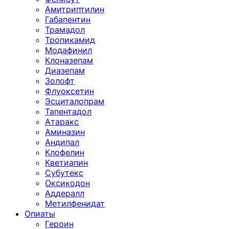
Амитриптилин
Габапентин
Трамадол
Тропикамид
Модафинил
Клоназепам
Диазепам
Золофт
Флуоксетин
Эсциталопрам
Тапентадол
Атаракс
Аминазин
Андипал
Клофелин
Кветиапин
Субутекс
Оксикодон
Аддералл
Метилфенидат
Опиаты
Героин