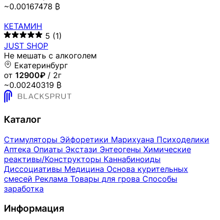
~0.00167478 ₿
КЕТАМИН
5
(1)
JUST SHOP
Не мешать с алкоголем
Екатеринбург
от
12900₽
/ 2г
~0.00240319 ₿
Каталог
Стимуляторы
Эйфоретики
Марихуана
Психоделики
Аптека
Опиаты
Экстази
Энтеогены
Химические
реактивы/Конструкторы
Каннабиноиды
Диссоциативы
Медицина
Основа курительных
смесей
Реклама
Товары для грова
Способы
заработка
Информация