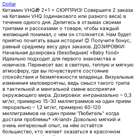
Dollar
Кетамин VHQ🎁 2+1 = СЮРПРИЗ! Совершите 2 заказа
на Кетамин VHQ (одинакового или разного веса) в
течение одного дня. Делитесь в отзывах своими
трипами и рассказами о товаре, чтобы каждый
желающий понимал, с чем он столкнется. Нам будет
приятно почитать ваши истории! 😊 Получите бонус,
равный среднему весу двух заказов. ДОЗИРОВКИ:
Начальная дозировка (безобидная) «Baby food»
Идеально подходит для первого знакомства и
новичков. Перенесет вас в светлую, теплую и мягкую
атмосферу, где вы почувствуете состояние
спокойствия и безмятежности младенца. Визуальные
изменения маловероятны, ведь смысл такого трипа
в тактильной и ментальной смене восприятия
окружающего мира. Дозировки: интраназально – 0,3
мг/кг, примерно 15-30 миллиграммов на один прием
перорально – 1,2 мг/кг, примерно 60-120
миллиграммов на один прием "Любитель" когда
достали проблемы* «K-land» Довольно мягкий и
очень интересный опыт, на нём остаётся
большиство, кто желает оказаться в красочном