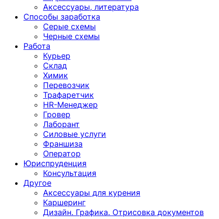
Аксессуары, литература
Способы заработка
Серые схемы
Черные схемы
Работа
Курьер
Склад
Химик
Перевозчик
Трафаретчик
HR-Менеджер
Гровер
Лаборант
Силовые услуги
Франшиза
Оператор
Юриспруденция
Консультация
Другoе
Аксессуары для курения
Каршеринг
Дизайн. Графика. Отрисовка документов