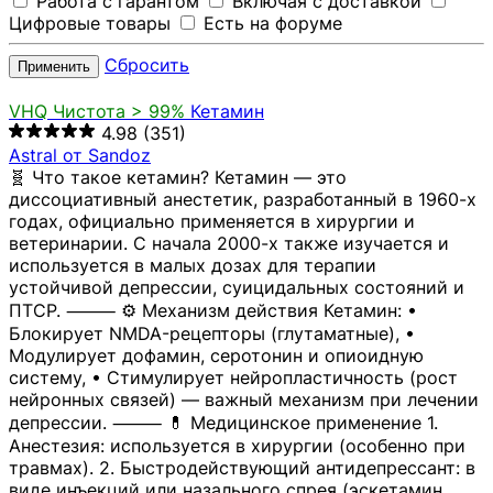
Работа с гарантом
Включая с доставкой
Цифровые товары
Есть на форуме
Сбросить
Применить
VHQ
Чистота > 99%
Кетамин
4.98
(351)
Astral от Sandoz
🧬 Что такое кетамин? Кетамин — это
диссоциативный анестетик, разработанный в 1960-х
годах, официально применяется в хирургии и
ветеринарии. С начала 2000-х также изучается и
используется в малых дозах для терапии
устойчивой депрессии, суицидальных состояний и
ПТСР. ⸻ ⚙️ Механизм действия Кетамин: •
Блокирует NMDA-рецепторы (глутаматные), •
Модулирует дофамин, серотонин и опиоидную
систему, • Стимулирует нейропластичность (рост
нейронных связей) — важный механизм при лечении
депрессии. ⸻ 💊 Медицинское применение 1.
Анестезия: используется в хирургии (особенно при
травмах). 2. Быстродействующий антидепрессант: в
виде инъекций или назального спрея (эскетамин,