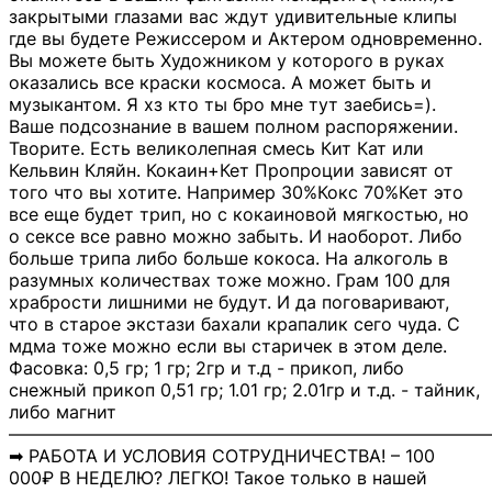
закрытыми глазами вас ждут удивительные клипы
где вы будете Режиссером и Актером одновременно.
Вы можете быть Художником у которого в руках
оказались все краски космоса. А может быть и
музыкантом. Я хз кто ты бро мне тут заебись=).
Ваше подсознание в вашем полном распоряжении.
Творите. Есть великолепная смесь Кит Кат или
Кельвин Кляйн. Кокаин+Кет Пропроции зависят от
того что вы хотите. Например 30%Кокс 70%Кет это
все еще будет трип, но с кокаиновой мягкостью, но
о сексе все равно можно забыть. И наоборот. Либо
больше трипа либо больше кокоса. На алкоголь в
разумных количествах тоже можно. Грам 100 для
храбрости лишними не будут. И да поговаривают,
что в старое экстази бахали крапалик сего чуда. С
мдма тоже можно если вы старичек в этом деле.
Фасовка: 0,5 гр; 1 гр; 2гр и т.д - прикоп, либо
снежный прикоп 0,51 гр; 1.01 гр; 2.01гр и т.д. - тайник,
либо магнит
―――――――――――――――――――――――――――
➡ РАБОТА И УСЛОВИЯ СОТРУДНИЧЕСТВА! – 100
000₽ В НЕДЕЛЮ? ЛЕГКО! Такое только в нашей