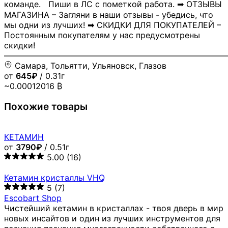
команде. Пиши в ЛС с пометкой работа. ➡ ОТЗЫВЫ
МАГАЗИНА – Загляни в наши отзывы - убедись, что
мы одни из лучших! ➡ СКИДКИ ДЛЯ ПОКУПАТЕЛЕЙ –
Постоянным покупателям у нас предусмотрены
скидки!
―――――――――――――――――――――――――――
Самара, Тольятти, Ульяновск, Глазов
от
645₽
/ 0.31г
~0.00012016 ₿
Похожие товары
КЕТАМИН
от
3790₽
/ 0.51г
5.00
(16)
Кетамин кристаллы VHQ
5
(7)
Escobart Shop
Чистейший кетамин в кристаллах - твоя дверь в мир
новых инсайтов и один из лучших инструментов для