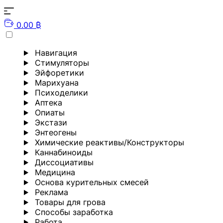
0.00 ₿
Навигация
Стимуляторы
Эйфоретики
Марихуана
Психоделики
Аптека
Опиаты
Экстази
Энтеогены
Химические реактивы/Конструкторы
Каннабиноиды
Диссоциативы
Медицина
Основа курительных смесей
Реклама
Товары для грова
Способы заработка
Работа