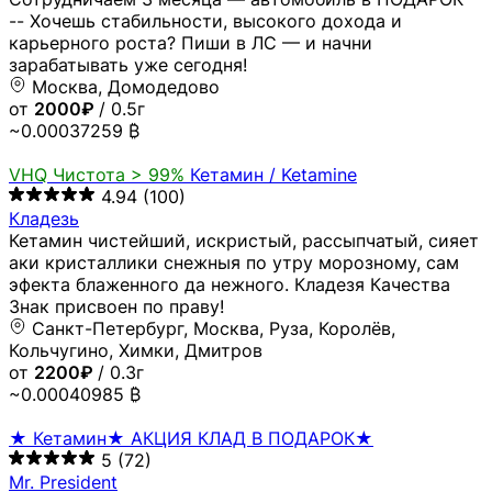
-- Хочешь стабильности, высокого дохода и
карьерного роста? Пиши в ЛС — и начни
зарабатывать уже сегодня!
Москва, Домодедово
от
2000₽
/ 0.5г
~0.00037259 ₿
VHQ
Чистота > 99%
Кетамин / Ketamine
4.94
(100)
Кладезь
Кетамин чистейший, искристый, рассыпчатый, сияет
аки кристаллики снежныя по утру морозному, сам
эфекта блаженного да нежного. Кладезя Качества
Знак присвоен по праву!
Санкт-Петербург, Москва, Руза, Королёв,
Кольчугино, Химки, Дмитров
от
2200₽
/ 0.3г
~0.00040985 ₿
★ Кетамин★ АКЦИЯ КЛАД В ПОДАРОК★
5
(72)
Mr. President