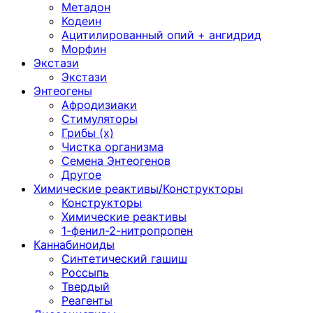
Метадон
Кодеин
Ацитилированный опий + ангидрид
Морфин
Экстази
Экстази
Энтеогены
Афродизиаки
Стимуляторы
Грибы (х)
Чистка организма
Семена Энтеогенов
Другое
Химические реактивы/Конструкторы
Конструкторы
Химические реактивы
1-фенил-2-нитропропен
Каннабиноиды
Синтетический гашиш
Россыпь
Твердый
Реагенты