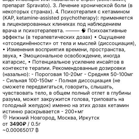
препарат Spravato). 3. Лечение хронической боли (в
некоторых странах). 4. Психотерапия с кетамином
(KAP, ketamine-assisted psychotherapy): применяется
в лицензированных клиниках под наблюдением
врача и психотерапевта. ⸻ 🧠 Психоактивные
эффекты (в терапевтических дозах) • Ощущение
«отсоединённости» от тела и мыслей (диссоциация),
• Изменения восприятия времени, пространства,
звука, • Эмоциональное освобождение, иногда
катарсис, • Потенциальное усиление инсайтов в
контексте терапии. Рекомендованные дозировки
(назально): - Пороговая 10-20мг - Средняя 50-100мг
- Сильная 100-150мг - Полная диссоциация (не
сможете передвигаться, говорить, слышать,
чувствовать тело, в общем полный отлет в глубины
разума, может закружится голова, триповать на
голодный желудок) именно на этих дозах кетамин
истинно раскрывается - 200+мг
Нижний Новгород, Москва, Иркутск
от
3490₽
/ 0.5г
~0.00065017 ₿