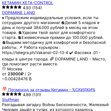
КЕТАМИН KETA-CONTROL
4.93
(154)
DOPAMINE LAND
♦️ Предложим индивидуальные условия, если ты
сотрудник другого магазина! 💲Делай 5 кладов в
день и получай 384.000 рублей в месяц на этом
товаре. 💲Удвоим твой залог для комфортного
старта. 💲Ежемесячные премии до 100.000 рублей.
💲Выдаем методичку для комфортной и безопасной
работы. 📌 Работа курьером :
https://telegra.ph/Vakansii-02-13-4 ✔️ Фасовка .01 -
клады в центре города. 🌈 DOPAMINE LAND - Место,
где помогают расти вместе.
Москва
от
23000₽
/ 2г
~0.00428476 ₿
Промокод за отзывы
Кетамин - %СКИДКИ%
4.89
(131)
Stuffman
Разгадывая загадку Войны Бесконечности, Железный
Человек зашёл в тупик, из которого казалось