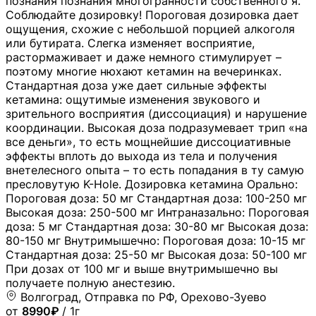
познания познания многогранности собственного я.
Соблюдайте дозировку! Пороговая дозировка дает
ощущения, схожие с небольшой порцией алкоголя
или бутирата. Слегка изменяет восприятие,
растормаживает и даже немного стимулирует –
поэтому многие нюхают кетамин на вечеринках.
Стандартная доза уже дает сильные эффекты
кетамина: ощутимые изменения звукового и
зрительного восприятия (диссоциация) и нарушение
координации. Высокая доза подразумевает трип «на
все деньги», то есть мощнейшие диссоциативные
эффекты вплоть до выхода из тела и получения
внетелесного опыта – то есть попадания в ту самую
пресловутую K-Hole. Дозировка кетамина Орально:
Пороговая доза: 50 мг Стандартная доза: 100-250 мг
Высокая доза: 250-500 мг Интраназально: Пороговая
доза: 5 мг Стандартная доза: 30-80 мг Высокая доза:
80-150 мг Внутримышечно: Пороговая доза: 10-15 мг
Стандартная доза: 25-50 мг Высокая доза: 50-100 мг
При дозах от 100 мг и выше внутримышечно вы
получаете полную анестезию.
Волгоград, Отправка по РФ, Орехово-Зуево
от
8990₽
/ 1г