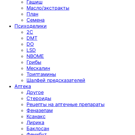
Гашиш
Масло/экстракты
План
Семена
Психоделики
2C
DMT
DO
LSD
NBOME
Грибы
Мескалин
Триптамины
Шалфей предсказателей
Аптека
Другое
Стероиды
Рецепты на аптечные препараты
Феназепам
Ксанакс
Лирика
Баклосан
Фенибут