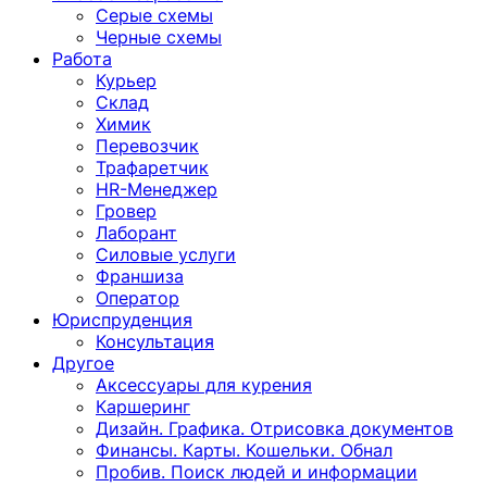
Серые схемы
Черные схемы
Работа
Курьер
Склад
Химик
Перевозчик
Трафаретчик
HR-Менеджер
Гровер
Лаборант
Силовые услуги
Франшиза
Оператор
Юриспруденция
Консультация
Другoе
Аксессуары для курения
Каршеринг
Дизайн. Графика. Отрисовка документов
Финансы. Карты. Кошельки. Обнал
Пробив. Поиск людей и информации