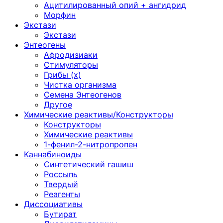
Ацитилированный опий + ангидрид
Морфин
Экстази
Экстази
Энтеогены
Афродизиаки
Стимуляторы
Грибы (х)
Чистка организма
Семена Энтеогенов
Другое
Химические реактивы/Конструкторы
Конструкторы
Химические реактивы
1-фенил-2-нитропропен
Каннабиноиды
Синтетический гашиш
Россыпь
Твердый
Реагенты
Диссоциативы
Бутират