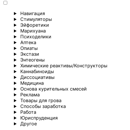
Навигация
Стимуляторы
Эйфоретики
Марихуана
Психоделики
Аптека
Опиаты
Экстази
Энтеогены
Химические реактивы/Конструкторы
Каннабиноиды
Диссоциативы
Медицина
Основа курительных смесей
Реклама
Товары для грова
Способы заработка
Работа
Юриспруденция
Другoе