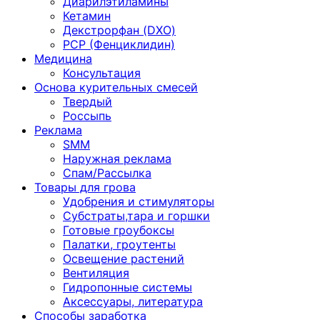
Диарилэтиламины
Кетамин
Декстрорфан (DXO)
PCP (Фенциклидин)
Медицина
Консультация
Основа курительных смесей
Твердый
Россыпь
Реклама
SMM
Наружная реклама
Спам/Рассылка
Товары для грова
Удобрения и стимуляторы
Субстраты,тара и горшки
Готовые гроубоксы
Палатки, гроутенты
Освещение растений
Вентиляция
Гидропонные системы
Аксессуары, литература
Способы заработка