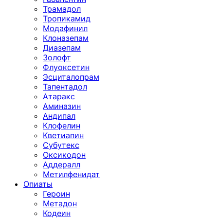
Трамадол
Тропикамид
Модафинил
Клоназепам
Диазепам
Золофт
Флуоксетин
Эсциталопрам
Тапентадол
Атаракс
Аминазин
Андипал
Клофелин
Кветиапин
Субутекс
Оксикодон
Аддералл
Метилфенидат
Опиаты
Героин
Метадон
Кодеин