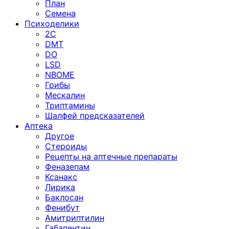
План
Семена
Психоделики
2C
DMT
DO
LSD
NBOME
Грибы
Мескалин
Триптамины
Шалфей предсказателей
Аптека
Другое
Стероиды
Рецепты на аптечные препараты
Феназепам
Ксанакс
Лирика
Баклосан
Фенибут
Амитриптилин
Габапентин