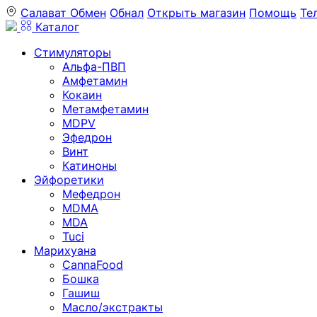
Салават
Обмен
Обнал
Открыть магазин
Помощь
Те
Каталог
Стимуляторы
Альфа-ПВП
Амфетамин
Кокаин
Метамфетамин
MDPV
Эфедрон
Винт
Катиноны
Эйфоретики
Мефедрон
MDMA
MDA
Tuci
Марихуана
CannaFood
Бошка
Гашиш
Масло/экстракты