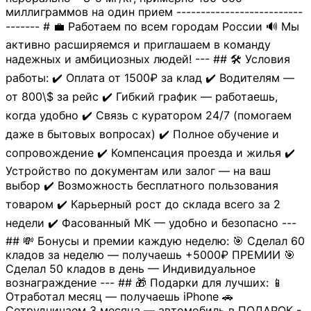
миллиграммов на один прием --------------------------
------- # 💼 Работаем по всем городам России 🔊 Мы
активно расширяемся и приглашаем в команду
надежных и амбициозных людей! --- ## 🛠 Условия
работы: ✔️ Оплата от 1500₽ за клад ✔️ Водителям —
от 800\$ за рейс ✔️ Гибкий график — работаешь,
когда удобно ✔️ Связь с куратором 24/7 (помогаем
даже в бытовых вопросах) ✔️ Полное обучение и
сопровождение ✔️ Компенсация проезда и жилья ✔️
Устройство по документам или залог — на ваш
выбор ✔️ Возможность бесплатного пользования
товаром ✔️ Карьерный рост до склада всего за 2
недели ✔️ Фасованный МК — удобно и безопасно ---
## 💸 Бонусы и премии каждую неделю: 🎯 Сделал 60
кладов за неделю — получаешь +5000₽ ПРЕМИИ 🎯
Сделал 50 кладов в день — Индивидуальное
вознаграждение --- ## 🎁 Подарки для лучших: 📱
Отработал месяц — получаешь iPhone 🚗
Сотрудничаем 3 месяца — автомобиль в ПОДАРОК -