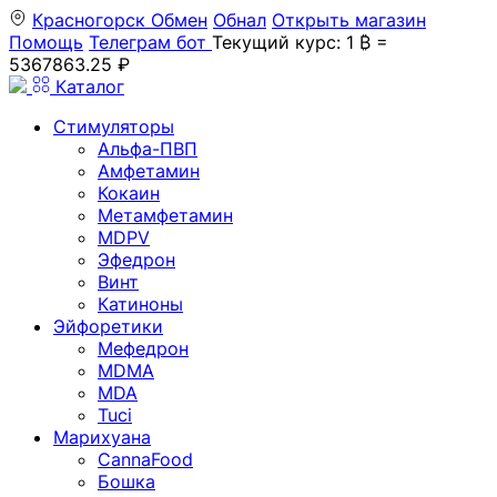
Красногорск
Обмен
Обнал
Открыть магазин
Помощь
Телеграм бот
Текущий курс: 1 ₿ =
5367863.25 ₽
Каталог
Стимуляторы
Альфа-ПВП
Амфетамин
Кокаин
Метамфетамин
MDPV
Эфедрон
Винт
Катиноны
Эйфоретики
Мефедрон
MDMA
MDA
Tuci
Марихуана
CannaFood
Бошка