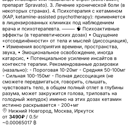
препарат Spravato). 3. Лечение хронической боли (в
некоторых странах). 4. Психотерапия с кетамином
(KAP, ketamine-assisted psychotherapy): применяется
в лицензированных клиниках под наблюдением
врача и психотерапевта. ⸻ 🧠 Психоактивные
эффекты (в терапевтических дозах) • Ощущение
«отсоединённости» от тела и мыслей (диссоциация),
• Изменения восприятия времени, пространства,
звука, • Эмоциональное освобождение, иногда
катарсис, • Потенциальное усиление инсайтов в
контексте терапии. Рекомендованные дозировки
(назально): - Пороговая 10-20мг - Средняя 50-100мг
- Сильная 100-150мг - Полная диссоциация (не
сможете передвигаться, говорить, слышать,
чувствовать тело, в общем полный отлет в глубины
разума, может закружится голова, триповать на
голодный желудок) именно на этих дозах кетамин
истинно раскрывается - 200+мг
Нижний Новгород, Москва, Иркутск
от
3490₽
/ 0.5г
~0.00065017 ₿