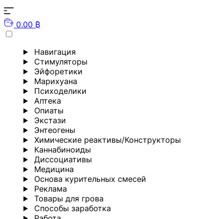
0.00 ₿
Навигация
Стимуляторы
Эйфоретики
Марихуана
Психоделики
Аптека
Опиаты
Экстази
Энтеогены
Химические реактивы/Конструкторы
Каннабиноиды
Диссоциативы
Медицина
Основа курительных смесей
Реклама
Товары для грова
Способы заработка
Работа