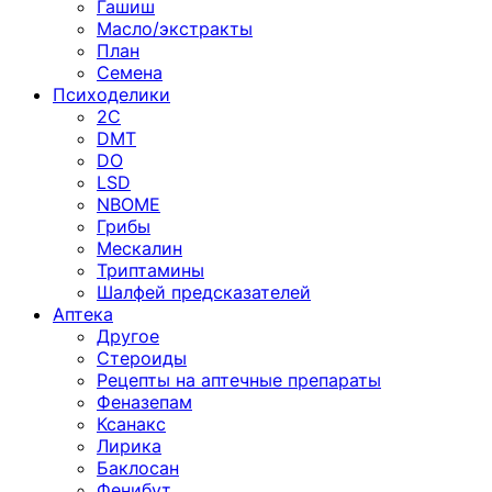
Гашиш
Масло/экстракты
План
Семена
Психоделики
2C
DMT
DO
LSD
NBOME
Грибы
Мескалин
Триптамины
Шалфей предсказателей
Аптека
Другое
Стероиды
Рецепты на аптечные препараты
Феназепам
Ксанакс
Лирика
Баклосан
Фенибут