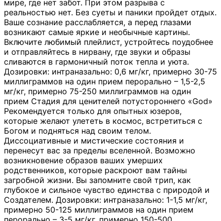
мире, где нет забот. При этом разрыва с
реальностью нет. Без суеты и паники пройдет отдых.
Ваше сознание расслабляется, а перед глазами
возникают самые яркие и необычные картины.
Включите любимый плейлист, устройтесь поудобнее
и отправляйтесь в нирвану, где звуки и образы
сливаются в гармоничный поток тепла и уюта.
Дозировки: интраназально: 0,6 мг/кг, примерно 30-75
миллиграммов на один прием перорально – 1,5-2,5
мг/кг, примерно 75-250 миллиграммов на один
прием Стадия для ценителей потустороннего «God»
Рекомендуется только для опытных юзеров,
которые желают улететь в космос, встретиться с
Богом и подняться над своим телом.
Диссоциативные и мистические состояния и
перенесут вас за пределы вселенной. Возможно
возникновение образов ваших умерших
родственников, которые раскроют вам тайны
загробной жизни. Вы запомните свой трип, как
глубокое и сильное чувство единства с природой и
Создателем. Дозировки: интраназально: 1-1,5 мг/кг,
примерно 50-125 миллиграммов на один прием
перорально – 3-5 мг/кг, примерно 150-500