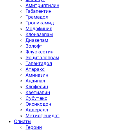
Амитриптилин
Габапентин
Трамадол
Тропикамид
Модафинил
Клоназепам
Диазепам
Золофт
Флуоксетин
Эсциталопрам
Тапентадол
Атаракс
Аминазин
Андипал
Клофелин
Кветиапин
Субутекс
Оксикодон
Аддералл
Метилфенидат
Опиаты
Героин