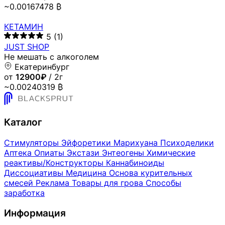
~0.00167478 ₿
КЕТАМИН
5
(1)
JUST SHOP
Не мешать с алкоголем
Екатеринбург
от
12900₽
/ 2г
~0.00240319 ₿
Каталог
Стимуляторы
Эйфоретики
Марихуана
Психоделики
Аптека
Опиаты
Экстази
Энтеогены
Химические
реактивы/Конструкторы
Каннабиноиды
Диссоциативы
Медицина
Основа курительных
смесей
Реклама
Товары для грова
Способы
заработка
Информация