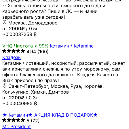
-- Хочешь стабильности, высокого дохода и
карьерного роста? Пиши в ЛС — и начни
зарабатывать уже сегодня!
Москва, Домодедово
от
2000₽
/ 0.5г
~0.00037259 ₿
VHQ
Чистота > 99%
Кетамин / Ketamine
4.94
(100)
Кладезь
Кетамин чистейший, искристый, рассыпчатый, сияет
аки кристаллики снежныя по утру морозному, сам
эфекта блаженного да нежного. Кладезя Качества
Знак присвоен по праву!
Санкт-Петербург, Москва, Руза, Королёв,
Кольчугино, Химки, Дмитров
от
2200₽
/ 0.3г
~0.00040985 ₿
★ Кетамин★ АКЦИЯ КЛАД В ПОДАРОК★
5
(72)
Mr. President