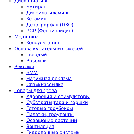
Диссоциативы
Бутират
Диарилэтиламины
Кетамин
Декстрорфан (DXO)
PCP (Фенциклидин)
Медицина
Консультация
Основа курительных смесей
Твердый
Россыпь
Реклама
SMM
Наружная реклама
Спам/Рассылка
Товары для грова
Удобрения и стимуляторы
Субстраты,тара и горшки
Готовые гроубоксы
Палатки, гроутенты
Освещение растений
Вентиляция
Гидропонные системы