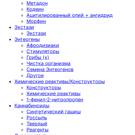
Метадон
Кодеин
Ацитилированный опий + ангидрид
Морфин
Экстази
Экстази
Энтеогены
Афродизиаки
Стимуляторы
Грибы (х)
Чистка организма
Семена Энтеогенов
Другое
Химические реактивы/Конструкторы
Конструкторы
Химические реактивы
1-фенил-2-нитропропен
Каннабиноиды
Синтетический гашиш
Россыпь
Твердый
Реагенты