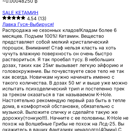
~0.00048250 ₿
SALE КЕТАМИН
4.54
(13)
Лавка Гуся-Выбируся!
Распродажа не сезонных кладов!Кладам более 6
месяцев. Подъем 100%! Кетамин. Вещество
представляет собой мелкий кристалический
порошок. Внимание! Стаф нельзя класть на хоть
чучуть влажную поверхность он очень быстро
раствориться. Я так проебал тусу. В небольших
дозах, таких как 25мг вызывает легкую эйфорию и
головокружение. Вы почувствуете свое тело не так
как всегда. Новичкам нужно начинать именно с
такого количества. В дозах 50 мг и выше уже можно
испытать психоделический трип и постепенно трек
за треком оказаться в так называемом К-Hole.
Настоятельно рекомендую первый раз быть в тепле
дома, в комфортной обстановке, обязательно с
музыкой. Выложите спичку и сделайте такую же
дорожку(тонкую!!!). Начните с ее половины. K-Hole не
похож на Волшебные Грибы не похож на Лсд-25. Вы
окажитесь в ваших фантазиях ненадолго(40мин).С