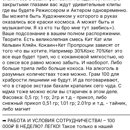
закрытыми глазами вас ждут удивительные клипы
где вы будете Режиссером и Актером одновременно.
Вы можете быть Художником у которого в руках
оказались все краски космоса. А может быть и
музыкантом. Я хз кто ты бро мне тут заебись=).
Ваше подсознание в вашем полном распоряжении.
Творите. Есть великолепная смесь Кит Кат или
Кельвин Кляйн. Кокаин+Кет Пропроции зависят от
того что вы хотите. Например 30%Кокс 70%Кет это
все еще будет трип, но с кокаиновой мягкостью, но
о сексе все равно можно забыть. И наоборот. Либо
больше трипа либо больше кокоса. На алкоголь в
разумных количествах тоже можно. Грам 100 для
храбрости лишними не будут. И да поговаривают,
что в старое экстази бахали крапалик сего чуда. С
мдма тоже можно если вы старичек в этом деле.
Фасовка: 0,5 гр; 1 гр; 2гр и т.д - прикоп, либо
снежный прикоп 0,51 гр; 1.01 гр; 2.01гр и т.д. - тайник,
либо магнит
―――――――――――――――――――――――――――
➡ РАБОТА И УСЛОВИЯ СОТРУДНИЧЕСТВА! – 100
000₽ В НЕДЕЛЮ? ЛЕГКО! Такое только в нашей