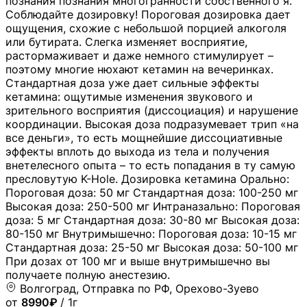
познания познания многогранности собственного я.
Соблюдайте дозировку! Пороговая дозировка дает
ощущения, схожие с небольшой порцией алкоголя
или бутирата. Слегка изменяет восприятие,
растормаживает и даже немного стимулирует –
поэтому многие нюхают кетамин на вечеринках.
Стандартная доза уже дает сильные эффекты
кетамина: ощутимые изменения звукового и
зрительного восприятия (диссоциация) и нарушение
координации. Высокая доза подразумевает трип «на
все деньги», то есть мощнейшие диссоциативные
эффекты вплоть до выхода из тела и получения
внетелесного опыта – то есть попадания в ту самую
пресловутую K-Hole. Дозировка кетамина Орально:
Пороговая доза: 50 мг Стандартная доза: 100-250 мг
Высокая доза: 250-500 мг Интраназально: Пороговая
доза: 5 мг Стандартная доза: 30-80 мг Высокая доза:
80-150 мг Внутримышечно: Пороговая доза: 10-15 мг
Стандартная доза: 25-50 мг Высокая доза: 50-100 мг
При дозах от 100 мг и выше внутримышечно вы
получаете полную анестезию.
Волгоград, Отправка по РФ, Орехово-Зуево
от
8990₽
/ 1г