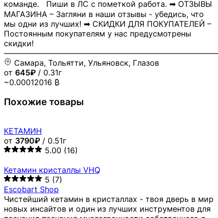
команде. Пиши в ЛС с пометкой работа. ➡ ОТЗЫВЫ
МАГАЗИНА – Загляни в наши отзывы - убедись, что
мы одни из лучших! ➡ СКИДКИ ДЛЯ ПОКУПАТЕЛЕЙ –
Постоянным покупателям у нас предусмотрены
скидки!
―――――――――――――――――――――――――――
Самара, Тольятти, Ульяновск, Глазов
от
645₽
/ 0.31г
~0.00012016 ₿
Похожие товары
КЕТАМИН
от
3790₽
/ 0.51г
5.00
(16)
Кетамин кристаллы VHQ
5
(7)
Escobart Shop
Чистейший кетамин в кристаллах - твоя дверь в мир
новых инсайтов и один из лучших инструментов для