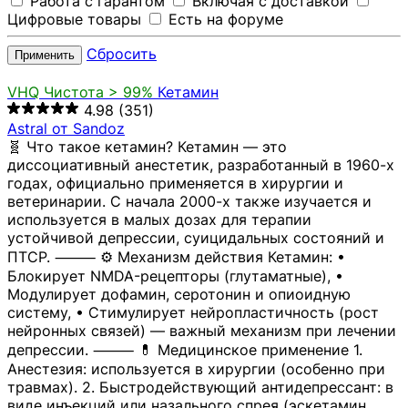
Работа с гарантом
Включая с доставкой
Цифровые товары
Есть на форуме
Сбросить
Применить
VHQ
Чистота > 99%
Кетамин
4.98
(351)
Astral от Sandoz
🧬 Что такое кетамин? Кетамин — это
диссоциативный анестетик, разработанный в 1960-х
годах, официально применяется в хирургии и
ветеринарии. С начала 2000-х также изучается и
используется в малых дозах для терапии
устойчивой депрессии, суицидальных состояний и
ПТСР. ⸻ ⚙️ Механизм действия Кетамин: •
Блокирует NMDA-рецепторы (глутаматные), •
Модулирует дофамин, серотонин и опиоидную
систему, • Стимулирует нейропластичность (рост
нейронных связей) — важный механизм при лечении
депрессии. ⸻ 💊 Медицинское применение 1.
Анестезия: используется в хирургии (особенно при
травмах). 2. Быстродействующий антидепрессант: в
виде инъекций или назального спрея (эскетамин,