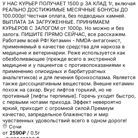
У НАС КУРЬЕР ПОЛУЧАЕТ 1500 р ЗА КЛАД 1г, включая
РЕАЛЬНО ДОСТИЖИМЫЕ МЕСЯЧНЫЕ БОНУСЫ ДО
100.000р! Честная оплата, без подводных камней.
ВЫПЛАТА ЗА ЗАГРУЖЕННЫЕ. ПРИНИМАЕМ
КУРЬЕРОВ С ЗАЛОГОМ от 1000р. Но можно и без
залога. ПИШИТЕ ПРЯМО СЕЙЧАС, все расскажем.
Работаем всей РФ! Кетамин - NMDA-антагонист,
применяемый в качестве средства для наркоза в
медицине и ветеринарии. Реже используется как
обезболивающее (прежде всего в экстренной
медицине и у пациентов с противопоказаниями к
применению опиоидных и барбитуратных
анальгетиков) и для лечения бронхоспазма. Является
также диссоциативным веществом. Внешне кетамин
похож на сахар. Вкус лифтов горький, но не
противный [лифты терпимые]. Горечь уходит быстро,
с первыми нотами прихода. Эффект невероятно
яркий, приходит с огромной силой.Премиум
качество, запредельное блаженство и мир
чувственных удовольствий всего в одном дороге!
Сочи
от
2590₽
/ 0.5г