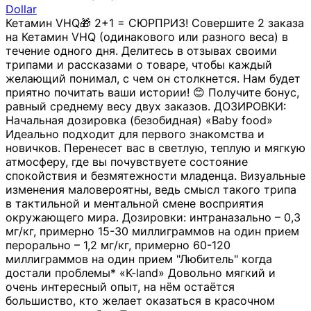
Dollar
Кетамин VHQ🎁 2+1 = СЮРПРИЗ! Совершите 2 заказа
на Кетамин VHQ (одинакового или разного веса) в
течение одного дня. Делитесь в отзывах своими
трипами и рассказами о товаре, чтобы каждый
желающий понимал, с чем он столкнется. Нам будет
приятно почитать ваши истории! 😊 Получите бонус,
равный среднему весу двух заказов. ДОЗИРОВКИ:
Начальная дозировка (безобидная) «Baby food»
Идеально подходит для первого знакомства и
новичков. Перенесет вас в светлую, теплую и мягкую
атмосферу, где вы почувствуете состояние
спокойствия и безмятежности младенца. Визуальные
изменения маловероятны, ведь смысл такого трипа
в тактильной и ментальной смене восприятия
окружающего мира. Дозировки: интраназально – 0,3
мг/кг, примерно 15-30 миллиграммов на один прием
перорально – 1,2 мг/кг, примерно 60-120
миллиграммов на один прием "Любитель" когда
достали проблемы* «K-land» Довольно мягкий и
очень интересный опыт, на нём остаётся
большиство, кто желает оказаться в красочном