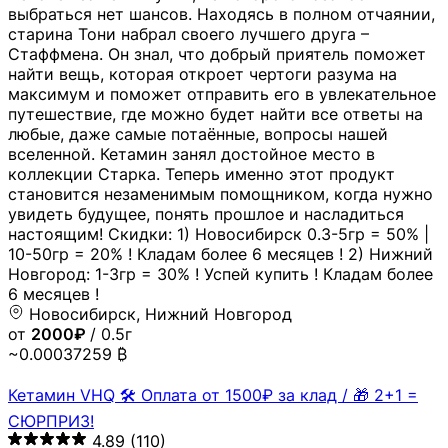
выбраться нет шансов. Находясь в полном отчаянии,
старина Тони набрал своего лучшего друга –
Стаффмена. Он знал, что добрый приятель поможет
найти вещь, которая откроет чертоги разума на
максимум и поможет отправить его в увлекательное
путешествие, где можно будет найти все ответы на
любые, даже самые потаённые, вопросы нашей
вселенной. Кетамин занял достойное место в
коллекции Старка. Теперь именно этот продукт
становится незаменимым помощником, когда нужно
увидеть будущее, понять прошлое и насладиться
настоящим! Скидки: 1) Новосибирск 0.3-5гр = 50% |
10-50гр = 20% ! Кладам более 6 месяцев ! 2) Нижний
Новгород: 1-3гр = 30% ! Успей купить ! Кладам более
6 месяцев !
Новосибирск, Нижний Новгород
от
2000₽
/ 0.5г
~0.00037259 ₿
Кетамин VHQ 🛠 Оплата от 1500₽ за клад / 🎁 2+1 =
СЮРПРИЗ!
4.89
(110)