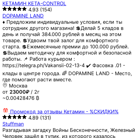
КЕТАМИН KETA-CONTROL
4.93
(154)
DOPAMINE LAND
♦️ Предложим индивидуальные условия, если ты
сотрудник другого магазина! 💲Делай 5 кладов в
день и получай 384.000 рублей в месяц на этом
товаре. 💲Удвоим твой залог для комфортного
старта. 💲Ежемесячные премии до 100.000 рублей.
💲Выдаем методичку для комфортной и безопасной
работы. 📌 Работа курьером :
https://telegra.ph/Vakansii-02-13-4 ✔️ Фасовка .01 -
клады в центре города. 🌈 DOPAMINE LAND - Место,
где помогают расти вместе.
Москва
от
23000₽
/ 2г
~0.00428476 ₿
Промокод за отзывы
Кетамин - %СКИДКИ%
4.89
(131)
Stuffman
Разгадывая загадку Войны Бесконечности, Железный
Человек зашёл в тупик, из которого казалось