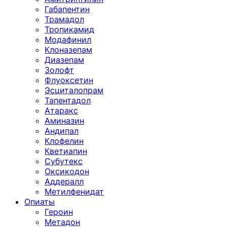
Габапентин
Трамадол
Тропикамид
Модафинил
Клоназепам
Диазепам
Золофт
Флуоксетин
Эсциталопрам
Тапентадол
Атаракс
Аминазин
Андипал
Клофелин
Кветиапин
Субутекс
Оксикодон
Аддералл
Метилфенидат
Опиаты
Героин
Метадон