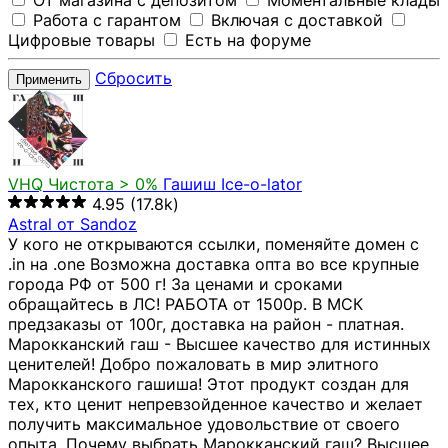
От магазина с депозитом
Моментальные клады
Работа с гарантом
Включая с доставкой
Цифровые товары
Есть на форуме
Сбросить
Применить
VHQ
Чистота > 0%
Гашиш Ice-o-lator
4.95
(17.8k)
Astral от Sandoz
У кого не открываются ссылки, поменяйте домен с
.in на .one Возможна доставка опта во все крупные
города РФ от 500 г! За ценами и сроками
обращайтесь в ЛС! РАБОТА от 1500р. В МСК
предзаказы от 100г, доставка на район - платная.
Марокканский гаш - Высшее качество для истинных
ценителей! Добро пожаловать в мир элитного
Марокканского гашиша! Этот продукт создан для
тех, кто ценит непревзойденное качество и желает
получить максимальное удовольствие от своего
опыта. Почему выбрать Марокканский гаш? Высшее