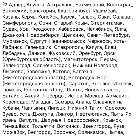
Адлер, Алушта, Астрахань, Бахчисарай, Волгоград, Волжский, Евпатория, Екатеринбург, Ишимбай, Казань, Керчь, Копейск, Курск, Рыльск, Саки, Салават, Симферополь, Сочи, Старый Крым, Стерлитамак, Судак, Уфа, Феодосия, Хабаровск, Челябинск, Ялта, Джанкой, Новосибирск, Щёлкино, Санкт-Петербург, Мурманск, Сургут, Невинномысск, Черкесск, Усть-Лабинск, Геленджик, Ставрополь, Калуга, Елец, Лебедянь, Данков, Жуковский, Оренбург, Орск (Оренбургская область), Магнитогорск, Пермь, Зеленоград, Солнечногорск, Нижний Новгород, Лысково, Заволжье, Кстово, Балахна (Нижегородская область), Богородск, Бор (Нижегородская область), Саратов, Энгельс, Ижевск, Тюмень, Ростов-на-Дону, Шахты, Новочеркасск, Батайск, Аксай, Люберцы, Истра, Москва, Армавир, Краснодар, Магадан, Самара, Анапа, Славянск-на-Кубани, Чаплыгин, Липецк, Нижний Тагил, Орехово-Зуево, Усть-Джегута, Лянтор, Нефтеюганск, Пыть-Ях, Урень, Ветлуга, Шахунья, Новороссийск, Крымск, Тимашёвск, Тольятти, Воткинск, Звенигород, Руза, Можайск, Белгород, Воронеж, Соликамск, Нытва, Лысьва (Пермский край), Чусовой, Кунгур, Краснокамск, Миасс, Губаха, Тула, Новомосковск, Донской, Омск, Льгов, Мытищи, Королёв, Ивантеевка, Балашиха, Семилуки, Кудымкар, Старый Оскол, Оса (Пермский край), Одинцово (Московская область), Ханты-Мансийск, Лабинск, Темрюк, Курганинск, Белореченск (Краснодарский край), Алупкa, Губкин, Рязань, Калининград, Усть-Илимск, Фрязино, Минеральные Воды, Пятигорск, Кострома, Ярославль, Коркино, Верхняя Пышма, Подольск, Красноярск, Смоленск, Долгопрудный, Чебоксары, Калачинск, Канск, Киров (Кировская область), Вологда, Рославль, Владивосток, Обнинск, Балабаново (Калужская область), Малоярославец, Брянск, Видное, Ярцево, Вязьма, Гагарин, Приволжск, Фурманов, Чайковский, Кинешма, Горячий Ключ, Улан-Удэ, Туймазы, Дюртюли, Альметьевск, Нефтекамск, Хадыженск, Апшеронск, Майкоп, Уссурийск, Ульяновск, Гатчина, Луга (Ленинградская область), Надым, Ногинск, Электросталь, Железнодорожный (Московская область), Бутурлиновка, Кириллов, Краснознаменск (Калиниградская область), Мышкин, Томмот, Холм, Абакан, Абдулино, Агидель, Агрыз, Адыгейск, Азнакаево, Алатырь, Алдан, Алейск, Александров, Александровск, Алексеевка (Белгородская обл.), Алексин, Амурск, Анадырь, Ангарск, Андреаполь, Анжеро-Судженск, Анива, Апатиты, Арамиль, Ардон, Арзамас, Аркадак, Арсеньев, Артём, Артёмовский, Архангельск, Асбест, Асино, Аткарск, Ахтубинск, Аша, Бабаево (Вологодская область), Бавлы (Республика Татарстан), Байкальск, Бакал, Баксан, Балаклава, Балаково (Саратовская область), Балашов (Саратовская область), Балтийск, Барабинск, Барнаул, Барыш (Ульяновская область), Бежецк, Белая Калитва (Ростовская область), Белебей, Белогорск (Крым), Белозерск, Белокуриха, Беломорск, Белоозёрский (Московская область), Белорецк (Республика Башкортостан), Кызыл, Белоярский (Ханты-Мансийский АО), Бердск, Березники (Пермский край), Берёзовский (Кемеровская область), Берёзовский (Свердловская область), Беслан, Бийск, Бикин, Билибино, Биробиджан, Благовещенск (Амурская область), Благовещенск (Башкортостан), Бобров, Богородицк, Боготол, Богучар, Бокситогорск (Ленинградская область), Бологое (Тверская область), Болхов, Большой Камень (Приморский край), Борисоглебск (Воронежская область), Боровичи (Новгородская область), Боровск, Бородино, Братск, Бронницы (Московская область), Бугульма (Республика Татарстан), Бугуруслан (Оренбургская область), Буинск, Буй, Буйнакск, Валдай, Валуйки, Велиж, Великие Луки, Великий Новгород, Великий Устюг, Вельск, Венёв, Верещагино, Верхнеуральск, Верхний Уфалей, Верхняя Салда, Верхняя Тура, Весьегонск, Вилючинск, Вихоревка, Вичуга, Владикавказ, Волгодонск, Волгореченск, Володарск, Волосово, Волчанск, Вольск, Воркута, Ворсма, Всеволожск (Ленинградская область), Вуктыл, Выкса, Высоковск, Высоцк, Вытегра, Вышний Волочёк, Вяземский, Вязники, Вятские Поляны, Нея, Шилка, Гаврилов Посад, Гаврилов-Ям, Гай, Галич, Гдов, Голицыно, Горно-Алтайск, Горнозаводск, Горняк, Городец, Гороховец, Гремячинск, Грозный, Грязи, Грязовец, Губкинский, Гуково, Гулькевичи, Гурьевск (Калининградская область), Гурьевск (Кемеровская область), Гусев, Гусь-Хрустальный, Давлеканово, Далматово, Дальнегорск, Дегтярск, Дедовск, Демидов, Дербент, Десногорск, Дзержинск, Дзержинский (Московская область), Дивногорск, Димитровград, Дмитровск, Дно, Добрянка, Долинск, Домодедово, Донецк (ДНР), Дорогобуж, Дрезна, Дубна, Дудинка, Духовщина, Дятьково, Егорьевск, Елабуга, Елизово, Ельня (Будет изменено название), Емва, Енисейск, Ермолино, Ершов, Ессентуки, Ефремов, Железноводск, Железногорск (Красноярский край), Железногорск (Курская область), Железногорск-Илимский, Жигулёвск, Жиздра, Жирновск, Жуков, Жуковка, Заводоуковск, Заволжск, Задонск, Заинск, Заозёрный, Заозёрск, Западная Двина, Заполярный, Зарайск, Заречный (Пензенская область), Заречный (Свердловская область), Заринск, Звенигово, Зверево, Зеленогорск ( Ленинградская обл. ), Зеленоградск, Зеленодольск, Зеленокумск, Зерноград, Зима, Змеиногорск, Зубцов, Ивангород, Иваново, Ивдель, Избербаш, Изобильный, Иланский, Инза, Инкерман, Инта, Ипатово, Искитим, Йошкар-Ола, Кадников, Калач, Калач-на-Дону, Калининск, Калтан, Калязин, Камбарка, Каменка (Пензенская область), Каменногорск (Ленинградская область), Каменск-Уральский, Каменск-Шахтинский, Камень-на-Оби, Камешково, Камышин, Канаш, Кандалакша, Карабаново, Карабаш, Карачаевск, Каргат, Каргополь, Карпинск, Карталы, Касимов, Касли, Каспийск, Катав-Ивановск, Катайск, Качканар, Кашин, Кашира, Кемерово, Кемь, Кизел, Кизилюрт, Кизляр, Кимовск, Кимры, Кингисепп, Кинель, Киреевск, Киренск, Киржач, Кириши, Кирово-Чепецк, Кировск (Ленинградская область), Кировск (Мурманская область), Кирсанов, Киселёвск, Кисловодск, Климовск, Клинцы, Княгинино, Ковдор, Ковров, Когалым, Козельск, Козьмодемьянск, Кола, Кологрив, Колпашево, Колпино, Кольчугино, Комсомольск, Комсомольск-на-Амуре, Конаково, Кондопога, Кондрово, Константиновск, Кораблино, Кореновск, Корсаков, Коряжма, Костерёво, Костомукша, Котельники, Котельниково, Котельнич, Котлас, Котовск, Кохма, Красноармейск (Московская область), Краснозаводск, Краснознаменск (Московская область), Краснокаменск, Краснослободск (Волгоградская область), Краснотурьинск, Красноуральск, Красный Сулин, Кремёнки, Кропоткин, Кубинка, Кувшиново (Тверская область), Кудрово, Кулебаки, Кумертау, Курлово, Куровское, Куртамыш, Курчатов, Куса, Кушва, Кыштым, Лабытнанги, Лагань, Лаишево (Республика Татарстан), Лакинск, Лангепас, Лахденпохья, Ленинск-Кузнецкий, Ленск (Республика Саха), Лермонтов (Ставропольский край), Лесозаводск (Приморский край), Лесосибирск, Ливны (Орловская область), Ликино-Дулёво, Липки (Тульская область), Лиски (Воронежская область), Лихославль, Лодейное Поле, Ломоносов (Санкт-Петербург), Лосино-Петровский, Лукоянов, Луховицы, Лыткарино, Любань (Ленинградская область), Любим, Людиново, Магас, Майский, Макаров, Малая Вишера, Малгобек, Мамадыш, Мамоново, Мантурово, Маркс, Махачкала, Мглин, Мегион, Медвежьегорск, Медногорск, Медынь, Меленки, Мелеуз, Менделеевск, Мещовск, Микунь, Миллерово, Минусинск, Миньяр, Мирный (Архангельская область), Мирный (Якутия), Михайловка (Город), Михайловск (Свердловская область), Михайловск (Ставропольский край), Могоча, Можга, Моздок, Мончегорск, Морозовск, Моршанск, Мосальск, Муравленко, Мурино, Муром, Мценск, Мыски, Набережные Челны, Навашино (Нижегородская область), Назарово (Красноярский край), Назрань, Нальчик, Наро-Фоминск, Нарткала, Нарьян-Мар, Находка, Невель (Псковская область), Невельск, Невьянск, Нелидово (Тверская область), Неман, Нерехта (Костромская область), Нерюнгри, Нестеров, Нефтегорск (Самарская область), Нефтекумск, Нижневартовск, Нижнекамск (Республика Татарстан), Нижнеудинск, Нижние Серги, Нижний Ломов, Нижняя Тура, Николаевск-на-Амуре, Никольск (Вологодская область), Никольск (Пензенская область), Новая Ладога, Новая Ляля, Новоалександровск, Новоалтайск, Нововоронеж, Новодвинск, Новозыбков, Новокубанск, Новокуйбышевск, Новомичуринск, Новопавловск, Новоржев, Новосокольники, Новотроицк, Новоульяновск, Новоуральск, Новохопёрск, Новочебоксарск, Новошахтинск, Новый Оскол, Новый Уренгой, Норильск, Нурлат, Нягань, Нязепетровск, Няндома, Облучье, Обоянь, Озёрск (Калининградская область), Озёрск (Челябинская область), Озёры, Октябрьск (Самарская область), Октябрьский (Башкортостан), Окуловка (Новгородская область), Оленегорск, Олонец, Онега, Опочка, Осинники, Осташков, Остров, Острогожск, Отрадный, Оха, Павлово, Павловск (Воронежская область), Павловск (Санкт-Петербург), Павловский Посад, Партизанск, Певек, Пенза, Первоуральск, Перевоз, Пересвет, Переславль-Залесский, Пестово (Новгородская область), Петрозаводск, Петропавловск-Камчатский, Печоры, Пикалёво, Пионерский, Питкяранта, Плавск, Плёс, Подпорожье, Покачи, Покров, Покровск, Полесск, Полысаево, Полярные Зори, Полярный, Поронайск, Порхов, Похвистнево, Почеп, Починок, Пошехонье, Правдинск, Приморск (Калининградская область), Приморско-Ахтарск, Приозерск, Прокопьевск, Протвино, Прохладный, Пугачёв, Пудож, Пустошка, Пушкино, Пущино, Пыталово, Радужный (Владимирская область), Радужный (Ханты-Мансийский АО), Райчихинск, Раменское, Рассказово, Ревда, Реж, Реутов, Родники, Россошь, Ростов (Ярославская обл.), Рошаль, Ртищево, Рубцовск, Рузаевка, Рыбинск, Рыбное, Ряжск, Салехард, Сальск, Саранск, Сарапул, Саров, Сасово, Сатка, Сафоново, Саяногорск, Саянск, Светлогорск, Светлоград, Светлый, Светогорск (Ленинградская область), Свободный, Себеж, Северобайкальск, Северодвинск, Североуральск, Сегежа, Семикаракорск, Сенгилей, Серафимович, Сергач, Сергиев Посад, Сердобск, Сертолово (Ленинградская область), Сестрорецк (Ленинградская область), Сибай, Скопин, Славгород, Сланцы, Слободской, Слюдянка, Собинка, Советск (Кировская область), Советск (Калининградская область), Советск (Тульская область), Советская Гавань, Советский (Ханты-Мансийский АО), Сокол (Вологодская область), Солигалич, Соль-Илецк, Сольцы, Сортавала, Сосенский, Сосновоборск, Сосновый Бор (Ленинградская область), Сосногорск, Спас-Клепики, Спасск-Рязанский, С