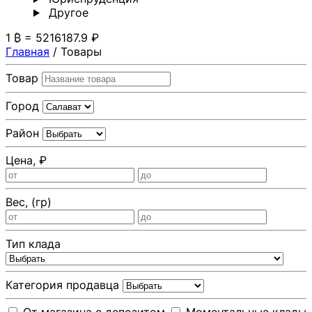
Другoе
1 ₿ = 5216187.9 ₽
Главная
/
Товары
Товар
Город
Район
Цена, ₽
Вес, (гр)
Тип клада
Категория продавца