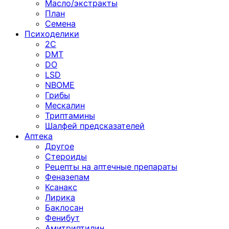
Масло/экстракты
План
Семена
Психоделики
2C
DMT
DO
LSD
NBOME
Грибы
Мескалин
Триптамины
Шалфей предсказателей
Аптека
Другое
Стероиды
Рецепты на аптечные препараты
Феназепам
Ксанакс
Лирика
Баклосан
Фенибут
Амитриптилин