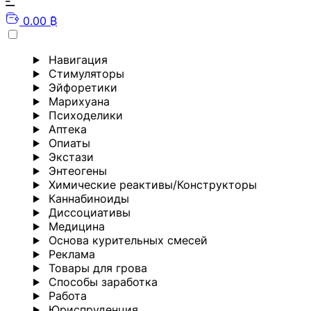
0.00 ₿
Навигация
Стимуляторы
Эйфоретики
Марихуана
Психоделики
Аптека
Опиаты
Экстази
Энтеогены
Химические реактивы/Конструкторы
Каннабиноиды
Диссоциативы
Медицина
Основа курительных смесей
Реклама
Товары для грова
Способы заработка
Работа
Юриспруденция