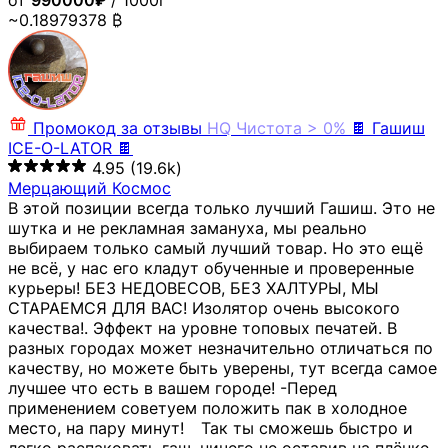
от
990000₽
/ 1000г
~0.18979378 ₿
Промокод за отзывы
HQ
Чистота > 0%
🍫 Гашиш
ICE-O-LATOR 🍫
4.95
(19.6k)
Мерцающий Космос
В этой позиции всегда только лучший Гашиш. Это не
шутка и не рекламная замануха, мы реально
выбираем только самый лучший товар. Но это ещё
не всё, у нас его кладут обученные и проверенные
курьеры! БЕЗ НЕДОВЕСОВ, БЕЗ ХАЛТУРЫ, МЫ
СТАРАЕМСЯ ДЛЯ ВАС! Изолятор очень высокого
качества!. Эффект на уровне топовых печатей. В
разных городах может незначительно отличаться по
качеству, но можете быть уверены, тут всегда самое
лучшее что есть в вашем городе! -Перед
применением советуем положить пак в холодное
место, на пару минут!⠀ Так ты сможешь быстро и