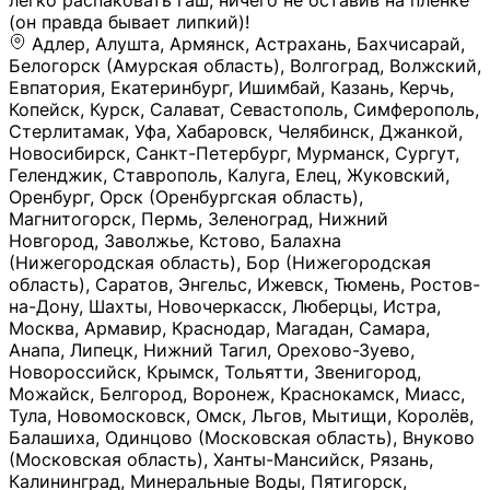
легко распаковать гаш, ничего не оставив на плёнке
(он правда бывает липкий)!
Адлер, Алушта, Армянск, Астрахань, Бахчисарай,
Белогорск (Амурская область), Волгоград, Волжский,
Евпатория, Екатеринбург, Ишимбай, Казань, Керчь,
Копейск, Курск, Салават, Севастополь, Симферополь,
Стерлитамак, Уфа, Хабаровск, Челябинск, Джанкой,
Новосибирск, Санкт-Петербург, Мурманск, Сургут,
Геленджик, Ставрополь, Калуга, Елец, Жуковский,
Оренбург, Орск (Оренбургская область),
Магнитогорск, Пермь, Зеленоград, Нижний
Новгород, Заволжье, Кстово, Балахна
(Нижегородская область), Бор (Нижегородская
область), Саратов, Энгельс, Ижевск, Тюмень, Ростов-
на-Дону, Шахты, Новочеркасск, Люберцы, Истра,
Москва, Армавир, Краснодар, Магадан, Самара,
Анапа, Липецк, Нижний Тагил, Орехово-Зуево,
Новороссийск, Крымск, Тольятти, Звенигород,
Можайск, Белгород, Воронеж, Краснокамск, Миасс,
Тула, Новомосковск, Омск, Льгов, Мытищи, Королёв,
Балашиха, Одинцово (Московская область), Внуково
(Московская область), Ханты-Мансийск, Рязань,
Калининград, Минеральные Воды, Пятигорск,