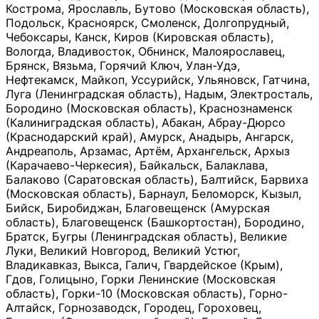
Кострома, Ярославль, Бутово (Московская область),
Подольск, Красноярск, Смоленск, Долгопрудный,
Чебоксары, Канск, Киров (Кировская область),
Вологда, Владивосток, Обнинск, Малоярославец,
Брянск, Вязьма, Горячий Ключ, Улан-Удэ,
Нефтекамск, Майкоп, Уссурийск, Ульяновск, Гатчина,
Луга (Ленинградская область), Надым, Электросталь,
Бородино (Московская область), Краснознаменск
(Калиниградская область), Абакан, Абрау-Дюрсо
(Краснодарский край), Амурск, Анадырь, Ангарск,
Андреаполь, Арзамас, Артём, Архангельск, Архыз
(Карачаево-Черкесия), Байкальск, Балаклава,
Балаково (Саратовская область), Балтийск, Барвиха
(Московская область), Барнаул, Беломорск, Кызыл,
Бийск, Биробиджан, Благовещенск (Амурская
область), Благовещенск (Башкортостан), Бородино,
Братск, Бугры (Ленинградская область), Великие
Луки, Великий Новгород, Великий Устюг,
Владикавказ, Выкса, Галич, Гвардейское (Крым),
Гдов, Голицыно, Горки Ленинские (Московская
область), Горки-10 (Московская область), Горно-
Алтайск, Горнозаводск, Городец, Гороховец,