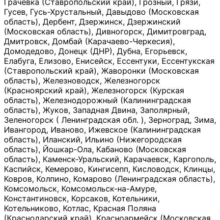
Грачевка (Ставропольский край), Грозный, Грязи,
Гусев, Гусь-Хрустальный, Давыдово (Московская
область), Дербент, Дзержинск, Дзержинский
(Московская область), Дивногорск, Димитровград,
Дмитровск, Домбай (Карачаево-Черкесия),
Домодедово, Донецк (ДНР), Дубна, Егорьевск,
Елабуга, Елизово, Енисейск, Ессентуки, Ессентукская
(Ставропольский край), Жаворонки (Московская
область), Железноводск, Железногорск
(Красноярский край), Железногорск (Курская
область), Железнодорожный (Калининградская
область), Жуков, Западная Двина, Заполярный,
Зеленогорск ( Ленинградская обл. ), Зерноград, Зима,
Ивангород, Иваново, Ижевское (Калининградская
область), Иланский, Ильино (Нижегородская
область), Йошкар-Ола, Кабаново (Московская
область), Каменск-Уральский, Карачаевск, Каргополь,
Каспийск, Кемерово, Кингисепп, Кисловодск, Клинцы,
Ковров, Колпино, Комарово (Ленинградская область),
Комсомольск, Комсомольск-на-Амуре,
Константиновск, Корсаков, Котельники,
Котельниково, Котлас, Красная Поляна
(Краснодарский край), Красноармейск (Московская