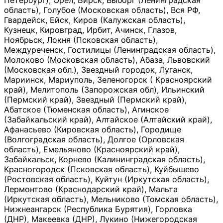
Петербург), Орёл, Бирск, Выборг (Ленинградская
область), Голубое (Московская область), Вся РФ,
Гвардейск, Ейск, Киров (Калужская область),
Кузнецк, Кировград, Ирбит, Ачинск, Глазов,
Ноябрьск, Локня (Псковская область),
Междуреченск, Гостилицы (Ленинградская область),
Молоково (Московская область), Абаза, Львовский
(Московская обл.), Звездный городок, Луганск,
Мариинск, Мариуполь, Зеленогорск ( Красноярский
край), Мелитополь (Запорожская обл), Ильинский
(Пермский край), Звездный (Пермский край),
Абатское (Тюменская область), Агинское
(Забайкальский край), Алтайское (Алтайский край),
Афанасьево (Кировская область), Городище
(Волгоградская область), Долгое (Орловская
область), Емельяново (Красноярский край),
Забайкальск, Корнево (Калининградская область),
Красногородск (Псковская область), Куйбышево
(Ростовская область), Куйтун (Иркутская область),
Лермонтово (Краснодарский край), Мальта
(Иркутская область), Мельниково (Томская область),
Нижнеангарск (Республика Бурятия), Горловка
(ДНР), Макеевка (ДНР), Лукино (Нижегородская