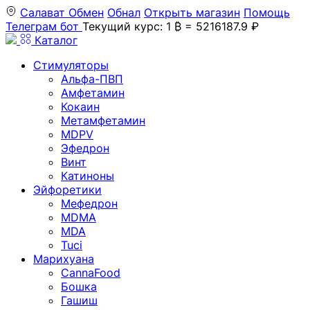
Салават
Обмен
Обнал
Открыть магазин
Помощь
Телеграм бот
Текущий курс: 1 ₿ = 5216187.9 ₽
Каталог
Стимуляторы
Альфа-ПВП
Амфетамин
Кокаин
Метамфетамин
MDPV
Эфедрон
Винт
Катиноны
Эйфоретики
Мефедрон
MDMA
MDA
Tuci
Марихуана
CannaFood
Бошка
Гашиш