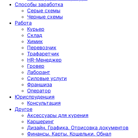
Способы заработка
Серые схемы
Черные схемы
Работа
Курьер
Склад
Химик
Перевозчик
Трафаретчик
HR-Менеджер
Гровер
Лаборант
Силовые услуги
Франшиза
Оператор
Юриспруденция
Консультация
Другoе
Аксессуары для курения
Каршеринг
Дизайн. Графика. Отрисовка документов
Финансы. Карты. Кошельки. Обнал