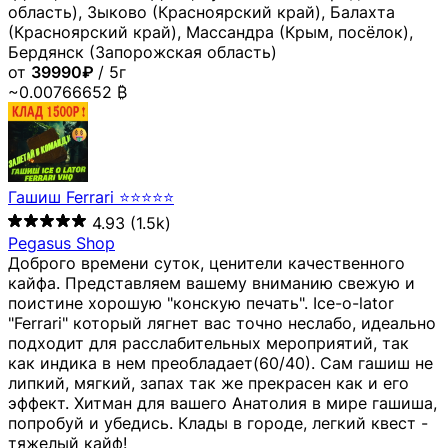
область), Зыково (Красноярский край), Балахта
(Красноярский край), Массандра (Крым, посёлок),
Бердянск (Запорожская область)
от
39990₽
/ 5г
~0.00766652 ₿
Гашиш Ferrari ⭐⭐⭐⭐⭐
4.93
(1.5k)
Pegasus Shop
Доброго времени суток, ценители качественного
кайфа. Представляем вашему вниманию свежую и
поистине хорошую "конскую печать". Ice-o-lator
"Ferrari" который лягнет вас точно неслабо, идеально
подходит для расслабительных мероприятий, так
как индика в нем преобладает(60/40). Сам гашиш не
липкий, мягкий, запах так же прекрасен как и его
эффект. Хитман для вашего Анатолия в мире гашиша,
попробуй и убедись. Клады в городе, легкий квест -
тяжелый кайф!