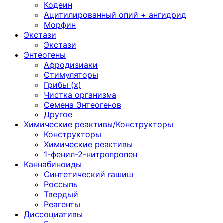
Кодеин
Ацитилированный опий + ангидрид
Морфин
Экстази
Экстази
Энтеогены
Афродизиаки
Стимуляторы
Грибы (х)
Чистка организма
Семена Энтеогенов
Другое
Химические реактивы/Конструкторы
Конструкторы
Химические реактивы
1-фенил-2-нитропропен
Каннабиноиды
Синтетический гашиш
Россыпь
Твердый
Реагенты
Диссоциативы