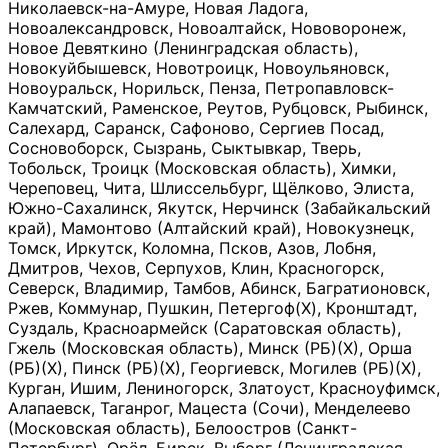
Николаевск-на-Амуре, Новая Ладога,
Новоалександровск, Новоалтайск, Нововоронеж,
Новое Девяткино (Ленинградская область),
Новокуйбышевск, Новотроицк, Новоульяновск,
Новоуральск, Норильск, Пенза, Петропавловск-
Камчатский, Раменское, Реутов, Рубцовск, Рыбинск,
Салехард, Саранск, Сафоново, Сергиев Посад,
Сосновоборск, Сызрань, Сыктывкар, Тверь,
Тобольск, Троицк (Московская область), Химки,
Череповец, Чита, Шлиссельбург, Щёлково, Элиста,
Южно-Сахалинск, Якутск, Нерчинск (Забайкальский
край), Мамонтово (Алтайский край), Новокузнецк,
Томск, Иркутск, Коломна, Псков, Азов, Лобня,
Дмитров, Чехов, Серпухов, Клин, Красногорск,
Северск, Владимир, Тамбов, Абинск, Багратионовск,
Ржев, Коммунар, Пушкин, Петергоф(Х), Кронштадт,
Суздаль, Красноармейск (Саратовская область),
Гжель (Московская область), Минск (РБ)(Х), Орша
(РБ)(Х), Пинск (РБ)(Х), Георгиевск, Могилев (РБ)(Х),
Курган, Ишим, Лениногорск, Златоуст, Красноуфимск,
Алапаевск, Таганрог, Мацеста (Сочи), Менделеево
(Московская область), Белоостров (Санкт-