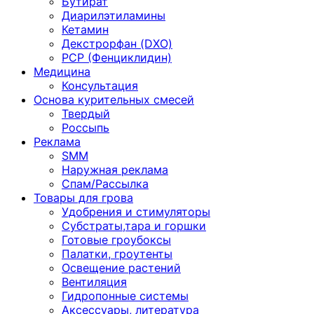
Бутират
Диарилэтиламины
Кетамин
Декстрорфан (DXO)
PCP (Фенциклидин)
Медицина
Консультация
Основа курительных смесей
Твердый
Россыпь
Реклама
SMM
Наружная реклама
Спам/Рассылка
Товары для грова
Удобрения и стимуляторы
Субстраты,тара и горшки
Готовые гроубоксы
Палатки, гроутенты
Освещение растений
Вентиляция
Гидропонные системы
Аксессуары, литература