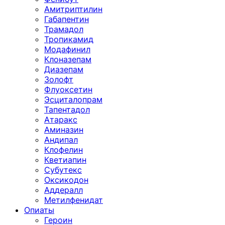
Амитриптилин
Габапентин
Трамадол
Тропикамид
Модафинил
Клоназепам
Диазепам
Золофт
Флуоксетин
Эсциталопрам
Тапентадол
Атаракс
Аминазин
Андипал
Клофелин
Кветиапин
Субутекс
Оксикодон
Аддералл
Метилфенидат
Опиаты
Героин