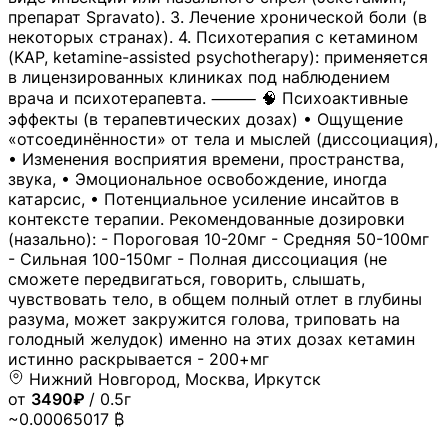
препарат Spravato). 3. Лечение хронической боли (в
некоторых странах). 4. Психотерапия с кетамином
(KAP, ketamine-assisted psychotherapy): применяется
в лицензированных клиниках под наблюдением
врача и психотерапевта. ⸻ 🧠 Психоактивные
эффекты (в терапевтических дозах) • Ощущение
«отсоединённости» от тела и мыслей (диссоциация),
• Изменения восприятия времени, пространства,
звука, • Эмоциональное освобождение, иногда
катарсис, • Потенциальное усиление инсайтов в
контексте терапии. Рекомендованные дозировки
(назально): - Пороговая 10-20мг - Средняя 50-100мг
- Сильная 100-150мг - Полная диссоциация (не
сможете передвигаться, говорить, слышать,
чувствовать тело, в общем полный отлет в глубины
разума, может закружится голова, триповать на
голодный желудок) именно на этих дозах кетамин
истинно раскрывается - 200+мг
Нижний Новгород, Москва, Иркутск
от
3490₽
/ 0.5г
~0.00065017 ₿