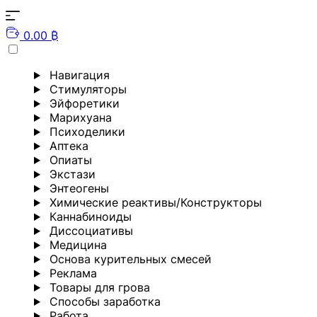
0.00 ₿
Навигация
Стимуляторы
Эйфоретики
Марихуана
Психоделики
Аптека
Опиаты
Экстази
Энтеогены
Химические реактивы/Конструкторы
Каннабиноиды
Диссоциативы
Медицина
Основа курительных смесей
Реклама
Товары для грова
Способы заработка
Работа