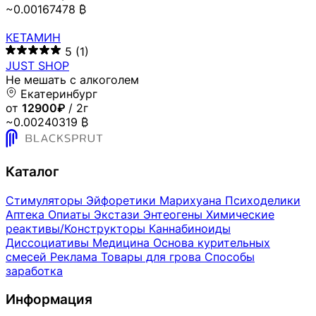
~0.00167478 ₿
КЕТАМИН
5
(1)
JUST SHOP
Не мешать с алкоголем
Екатеринбург
от
12900₽
/ 2г
~0.00240319 ₿
Каталог
Стимуляторы
Эйфоретики
Марихуана
Психоделики
Аптека
Опиаты
Экстази
Энтеогены
Химические
реактивы/Конструкторы
Каннабиноиды
Диссоциативы
Медицина
Основа курительных
смесей
Реклама
Товары для грова
Способы
заработка
Информация