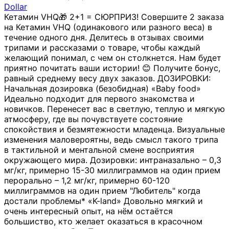
Dollar
Кетамин VHQ🎁 2+1 = СЮРПРИЗ! Совершите 2 заказа
на Кетамин VHQ (одинакового или разного веса) в
течение одного дня. Делитесь в отзывах своими
трипами и рассказами о товаре, чтобы каждый
желающий понимал, с чем он столкнется. Нам будет
приятно почитать ваши истории! 😊 Получите бонус,
равный среднему весу двух заказов. ДОЗИРОВКИ:
Начальная дозировка (безобидная) «Baby food»
Идеально подходит для первого знакомства и
новичков. Перенесет вас в светлую, теплую и мягкую
атмосферу, где вы почувствуете состояние
спокойствия и безмятежности младенца. Визуальные
изменения маловероятны, ведь смысл такого трипа
в тактильной и ментальной смене восприятия
окружающего мира. Дозировки: интраназально – 0,3
мг/кг, примерно 15-30 миллиграммов на один прием
перорально – 1,2 мг/кг, примерно 60-120
миллиграммов на один прием "Любитель" когда
достали проблемы* «K-land» Довольно мягкий и
очень интересный опыт, на нём остаётся
большиство, кто желает оказаться в красочном