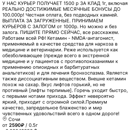
У НАС КУРЬЕР ПОЛУЧАЕТ 1500 р ЗА КЛАД 1г, включая
РЕАЛЬНО ДОСТИЖИМЫЕ МЕСЯЧНЫЕ БОНУСЫ ДО
100.000р! Честная оплата, без подводных камней.
ВЫПЛАТА ЗА ЗАГРУЖЕННЫЕ. ПРИНИМАЕМ
КУРЬЕРОВ С ЗАЛОГОМ от 1000р. Но можно и без
залога. ПИШИТЕ ПРЯМО СЕЙЧАС, все расскажем.
Работаем всей РФ! Кетамин - NMDA-антагонист,
применяемый в качестве средства для наркоза в
медицине и ветеринарии. Реже используется как
обезболивающее (прежде всего в экстренной
медицине и у пациентов с противопоказаниями к
применению опиоидных и барбитуратных
анальгетиков) и для лечения бронхоспазма. Является
также диссоциативным веществом. Внешне кетамин
похож на сахар. Вкус лифтов горький, но не
противный [лифты терпимые]. Горечь уходит быстро,
с первыми нотами прихода. Эффект невероятно
яркий, приходит с огромной силой.Премиум
качество, запредельное блаженство и мир
чувственных удовольствий всего в одном дороге!
Сочи
от
2590₽
/ 0.5г