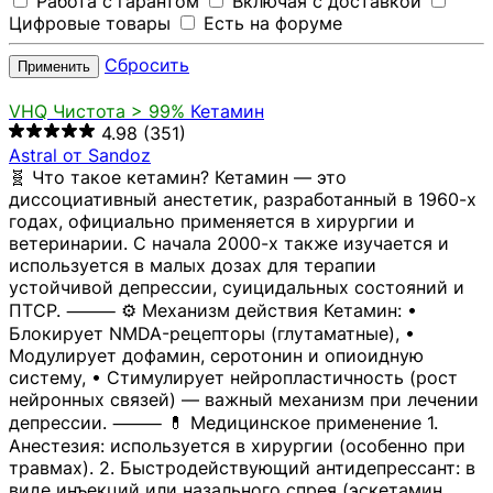
Работа с гарантом
Включая с доставкой
Цифровые товары
Есть на форуме
Сбросить
Применить
VHQ
Чистота > 99%
Кетамин
4.98
(351)
Astral от Sandoz
🧬 Что такое кетамин? Кетамин — это
диссоциативный анестетик, разработанный в 1960-х
годах, официально применяется в хирургии и
ветеринарии. С начала 2000-х также изучается и
используется в малых дозах для терапии
устойчивой депрессии, суицидальных состояний и
ПТСР. ⸻ ⚙️ Механизм действия Кетамин: •
Блокирует NMDA-рецепторы (глутаматные), •
Модулирует дофамин, серотонин и опиоидную
систему, • Стимулирует нейропластичность (рост
нейронных связей) — важный механизм при лечении
депрессии. ⸻ 💊 Медицинское применение 1.
Анестезия: используется в хирургии (особенно при
травмах). 2. Быстродействующий антидепрессант: в
виде инъекций или назального спрея (эскетамин,