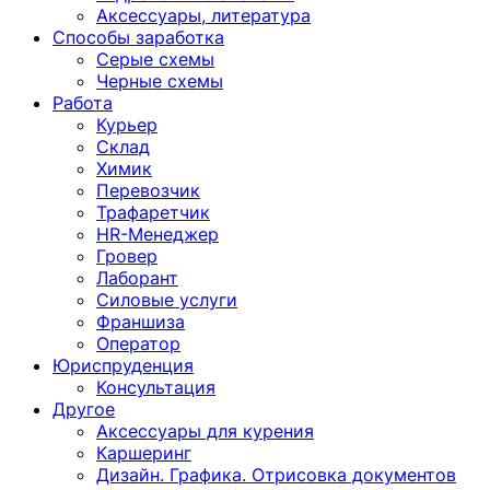
Аксессуары, литература
Способы заработка
Серые схемы
Черные схемы
Работа
Курьер
Склад
Химик
Перевозчик
Трафаретчик
HR-Менеджер
Гровер
Лаборант
Силовые услуги
Франшиза
Оператор
Юриспруденция
Консультация
Другoе
Аксессуары для курения
Каршеринг
Дизайн. Графика. Отрисовка документов