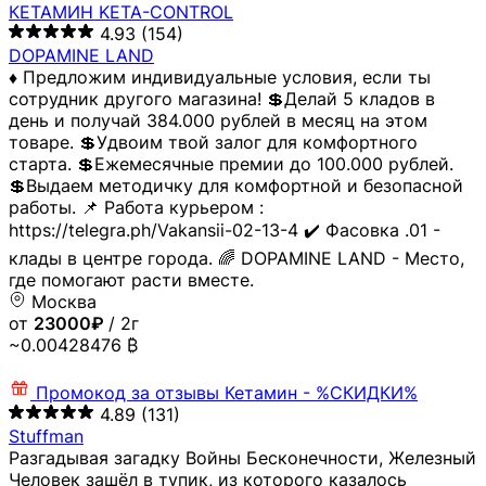
КЕТАМИН KETA-CONTROL
4.93
(154)
DOPAMINE LAND
♦️ Предложим индивидуальные условия, если ты
сотрудник другого магазина! 💲Делай 5 кладов в
день и получай 384.000 рублей в месяц на этом
товаре. 💲Удвоим твой залог для комфортного
старта. 💲Ежемесячные премии до 100.000 рублей.
💲Выдаем методичку для комфортной и безопасной
работы. 📌 Работа курьером :
https://telegra.ph/Vakansii-02-13-4 ✔️ Фасовка .01 -
клады в центре города. 🌈 DOPAMINE LAND - Место,
где помогают расти вместе.
Москва
от
23000₽
/ 2г
~0.00428476 ₿
Промокод за отзывы
Кетамин - %СКИДКИ%
4.89
(131)
Stuffman
Разгадывая загадку Войны Бесконечности, Железный
Человек зашёл в тупик, из которого казалось