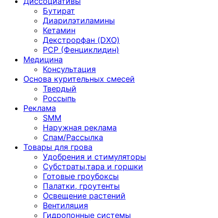
Диссоциативы
Бутират
Диарилэтиламины
Кетамин
Декстрорфан (DXO)
PCP (Фенциклидин)
Медицина
Консультация
Основа курительных смесей
Твердый
Россыпь
Реклама
SMM
Наружная реклама
Спам/Рассылка
Товары для грова
Удобрения и стимуляторы
Субстраты,тара и горшки
Готовые гроубоксы
Палатки, гроутенты
Освещение растений
Вентиляция
Гидропонные системы