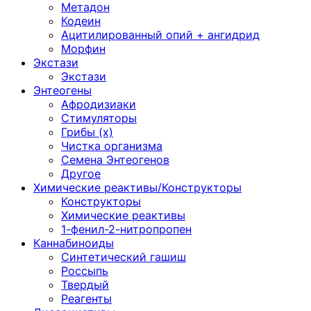
Метадон
Кодеин
Ацитилированный опий + ангидрид
Морфин
Экстази
Экстази
Энтеогены
Афродизиаки
Стимуляторы
Грибы (х)
Чистка организма
Семена Энтеогенов
Другое
Химические реактивы/Конструкторы
Конструкторы
Химические реактивы
1-фенил-2-нитропропен
Каннабиноиды
Синтетический гашиш
Россыпь
Твердый
Реагенты