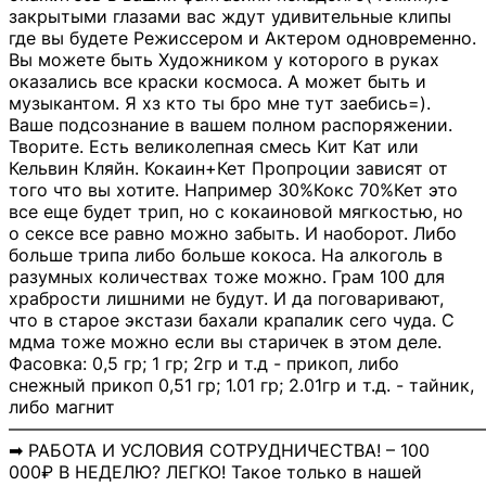
закрытыми глазами вас ждут удивительные клипы
где вы будете Режиссером и Актером одновременно.
Вы можете быть Художником у которого в руках
оказались все краски космоса. А может быть и
музыкантом. Я хз кто ты бро мне тут заебись=).
Ваше подсознание в вашем полном распоряжении.
Творите. Есть великолепная смесь Кит Кат или
Кельвин Кляйн. Кокаин+Кет Пропроции зависят от
того что вы хотите. Например 30%Кокс 70%Кет это
все еще будет трип, но с кокаиновой мягкостью, но
о сексе все равно можно забыть. И наоборот. Либо
больше трипа либо больше кокоса. На алкоголь в
разумных количествах тоже можно. Грам 100 для
храбрости лишними не будут. И да поговаривают,
что в старое экстази бахали крапалик сего чуда. С
мдма тоже можно если вы старичек в этом деле.
Фасовка: 0,5 гр; 1 гр; 2гр и т.д - прикоп, либо
снежный прикоп 0,51 гр; 1.01 гр; 2.01гр и т.д. - тайник,
либо магнит
―――――――――――――――――――――――――――
➡ РАБОТА И УСЛОВИЯ СОТРУДНИЧЕСТВА! – 100
000₽ В НЕДЕЛЮ? ЛЕГКО! Такое только в нашей