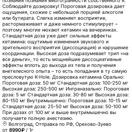
познания познания многогранности собственного я.
Соблюдайте дозировку! Пороговая дозировка дает
ощущения, схожие с небольшой порцией алкоголя
или бутирата. Слегка изменяет восприятие,
растормаживает и даже немного стимулирует –
поэтому многие нюхают кетамин на вечеринках.
Стандартная доза уже дает сильные эффекты
кетамина: ощутимые изменения звукового и
зрительного восприятия (диссоциация) и нарушение
координации. Высокая доза подразумевает трип «на
все деньги», то есть мощнейшие диссоциативные
эффекты вплоть до выхода из тела и получения
внетелесного опыта – то есть попадания в ту самую
пресловутую K-Hole. Дозировка кетамина Орально:
Пороговая доза: 50 мг Стандартная доза: 100-250 мг
Высокая доза: 250-500 мг Интраназально: Пороговая
доза: 5 мг Стандартная доза: 30-80 мг Высокая доза:
80-150 мг Внутримышечно: Пороговая доза: 10-15 мг
Стандартная доза: 25-50 мг Высокая доза: 50-100 мг
При дозах от 100 мг и выше внутримышечно вы
получаете полную анестезию.
Волгоград, Отправка по РФ, Орехово-Зуево
от
8990₽
/ 1г