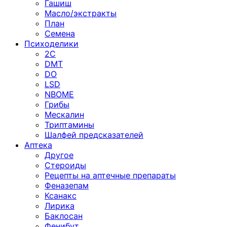
Гашиш
Масло/экстракты
План
Семена
Психоделики
2C
DMT
DO
LSD
NBOME
Грибы
Мескалин
Триптамины
Шалфей предсказателей
Аптека
Другое
Стероиды
Рецепты на аптечные препараты
Феназепам
Ксанакс
Лирика
Баклосан
Фенибут