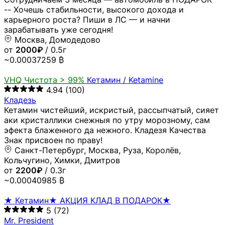
-- Хочешь стабильности, высокого дохода и
карьерного роста? Пиши в ЛС — и начни
зарабатывать уже сегодня!
Москва, Домодедово
от
2000₽
/ 0.5г
~0.00037259 ₿
VHQ
Чистота > 99%
Кетамин / Ketamine
4.94
(100)
Кладезь
Кетамин чистейший, искристый, рассыпчатый, сияет
аки кристаллики снежныя по утру морозному, сам
эфекта блаженного да нежного. Кладезя Качества
Знак присвоен по праву!
Санкт-Петербург, Москва, Руза, Королёв,
Кольчугино, Химки, Дмитров
от
2200₽
/ 0.3г
~0.00040985 ₿
★ Кетамин★ АКЦИЯ КЛАД В ПОДАРОК★
5
(72)
Mr. President