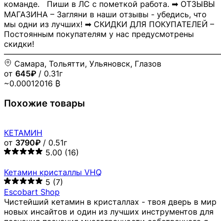
команде. Пиши в ЛС с пометкой работа. ➡ ОТЗЫВЫ
МАГАЗИНА – Загляни в наши отзывы - убедись, что
мы одни из лучших! ➡ СКИДКИ ДЛЯ ПОКУПАТЕЛЕЙ –
Постоянным покупателям у нас предусмотрены
скидки!
―――――――――――――――――――――――――――
Самара, Тольятти, Ульяновск, Глазов
от
645₽
/ 0.31г
~0.00012016 ₿
Похожие товары
КЕТАМИН
от
3790₽
/ 0.51г
5.00
(16)
Кетамин кристаллы VHQ
5
(7)
Escobart Shop
Чистейший кетамин в кристаллах - твоя дверь в мир
новых инсайтов и один из лучших инструментов для