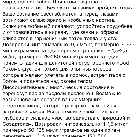
мире, где нет забот. При этом разрыва с
реальностью нет. Без суеты и паники пройдет отдых.
Ваше сознание расслабляется, а перед глазами
возникают самые яркие и необычные картины.
Включите любимый плейлист, устройтесь поудобнее
и отправляйтесь в нирвану, где звуки и образы
сливаются в гармоничный поток тепла и уюта.
Дозировки: интраназально: 0,6 мг/кг, примерно 30-75
миллиграммов на один прием перорально – 1,5-2,5
мг/кг, примерно 75-250 миллиграммов на один
прием Стадия для ценителей потустороннего «God»
Рекомендуется только для опытных юзеров,
которые желают улететь в космос, встретиться с
Богом и подняться над своим телом.
Диссоциативные и мистические состояния и
перенесут вас за пределы вселенной. Возможно
возникновение образов ваших умерших
родственников, которые раскроют вам тайны
загробной жизни. Вы запомните свой трип, как
глубокое и сильное чувство единства с природой и
Создателем. Дозировки: интраназально: 1-1,5 мг/кг,
примерно 50-125 миллиграммов на один прием
перорально – 3-5 мг/кг, примерно 150-500