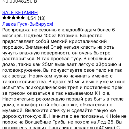
~0.00048250 ₿
SALE КЕТАМИН
4.54
(13)
Лавка Гуся-Выбируся!
Распродажа не сезонных кладов!Кладам более 6
месяцев. Подъем 100%! Кетамин. Вещество
представляет собой мелкий кристалический
порошок. Внимание! Стаф нельзя класть на хоть
чучуть влажную поверхность он очень быстро
раствориться. Я так проебал тусу. В небольших
дозах, таких как 25мг вызывает легкую эйфорию и
головокружение. Вы почувствуете свое тело не так
как всегда. Новичкам нужно начинать именно с
такого количества. В дозах 50 мг и выше уже можно
испытать психоделический трип и постепенно трек
за треком оказаться в так называемом К-Hole.
Настоятельно рекомендую первый раз быть в тепле
дома, в комфортной обстановке, обязательно с
музыкой. Выложите спичку и сделайте такую же
дорожку(тонкую!!!). Начните с ее половины. K-Hole не
похож на Волшебные Грибы не похож на Лсд-25. Вы
окажитесь в ваших фантазиях ненадолго(40мин).С