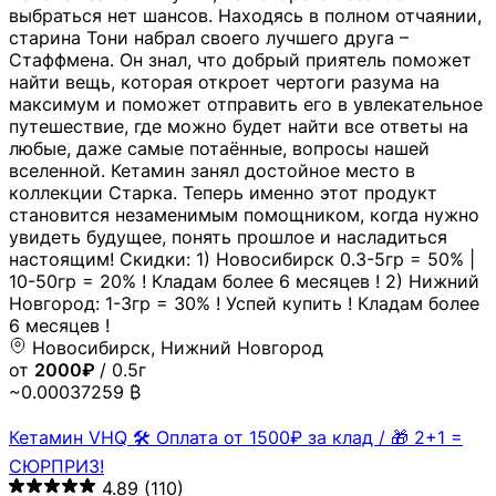
выбраться нет шансов. Находясь в полном отчаянии,
старина Тони набрал своего лучшего друга –
Стаффмена. Он знал, что добрый приятель поможет
найти вещь, которая откроет чертоги разума на
максимум и поможет отправить его в увлекательное
путешествие, где можно будет найти все ответы на
любые, даже самые потаённые, вопросы нашей
вселенной. Кетамин занял достойное место в
коллекции Старка. Теперь именно этот продукт
становится незаменимым помощником, когда нужно
увидеть будущее, понять прошлое и насладиться
настоящим! Скидки: 1) Новосибирск 0.3-5гр = 50% |
10-50гр = 20% ! Кладам более 6 месяцев ! 2) Нижний
Новгород: 1-3гр = 30% ! Успей купить ! Кладам более
6 месяцев !
Новосибирск, Нижний Новгород
от
2000₽
/ 0.5г
~0.00037259 ₿
Кетамин VHQ 🛠 Оплата от 1500₽ за клад / 🎁 2+1 =
СЮРПРИЗ!
4.89
(110)