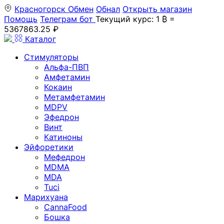
Красногорск
Обмен
Обнал
Открыть магазин
Помощь
Телеграм бот
Текущий курс: 1 ₿ =
5367863.25 ₽
Каталог
Стимуляторы
Альфа-ПВП
Амфетамин
Кокаин
Метамфетамин
MDPV
Эфедрон
Винт
Катиноны
Эйфоретики
Мефедрон
MDMA
MDA
Tuci
Марихуана
CannaFood
Бошка