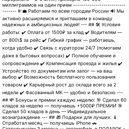
миллиграммов на один прием --------------------------
------- # 💼 Работаем по всем городам России 🔊 Мы
активно расширяемся и приглашаем в команду
надежных и амбициозных людей! --- ## 🛠 Условия
работы: ✔️ Оплата от 1500₽ за клад ✔️ Водителям —
от 800\$ за рейс ✔️ Гибкий график — работаешь,
когда удобно ✔️ Связь с куратором 24/7 (помогаем
даже в бытовых вопросах) ✔️ Полное обучение и
сопровождение ✔️ Компенсация проезда и жилья ✔️
Устройство по документам или залог — на ваш
выбор ✔️ Возможность бесплатного пользования
товаром ✔️ Карьерный рост до склада всего за 2
недели ✔️ Фасованный МК — удобно и безопасно ---
## 💸 Бонусы и премии каждую неделю: 🎯 Сделал 60
кладов за неделю — получаешь +5000₽ ПРЕМИИ 🎯
Сделал 50 кладов в день — Индивидуальное
вознаграждение --- ## 🎁 Подарки для лучших: 📱
Отработал месяц — получаешь iPhone 🚗
Сотрудничаем 3 месяца — автомобиль в ПОДАРОК -