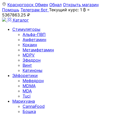
Красногорск
Обмен
Обнал
Открыть магазин
Помощь
Телеграм бот
Текущий курс: 1 ₿ =
5367863.25 ₽
Каталог
Стимуляторы
Альфа-ПВП
Амфетамин
Кокаин
Метамфетамин
MDPV
Эфедрон
Винт
Катиноны
Эйфоретики
Мефедрон
MDMA
MDA
Tuci
Марихуана
CannaFood
Бошка