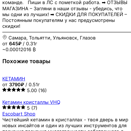
команде. Пиши в ЛС с пометкой работа. ➡ ОТЗЫВЫ
МАГАЗИНА – Загляни в наши отзывы - убедись, что
мы одни из лучших! ➡ СКИДКИ ДЛЯ ПОКУПАТЕЛЕЙ –
Постоянным покупателям у нас предусмотрены
скидки!
―――――――――――――――――――――――――――
Самара, Тольятти, Ульяновск, Глазов
от
645₽
/ 0.31г
~0.00012016 ₿
Похожие товары
КЕТАМИН
от
3790₽
/ 0.51г
5.00
(16)
Кетамин кристаллы VHQ
5
(7)
Escobart Shop
Чистейший кетамин в кристаллах - твоя дверь в мир
новых инсайтов и один из лучших инструментов для