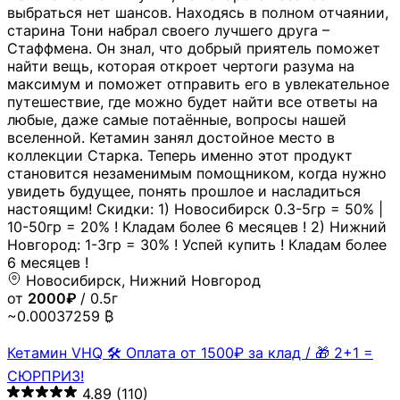
выбраться нет шансов. Находясь в полном отчаянии,
старина Тони набрал своего лучшего друга –
Стаффмена. Он знал, что добрый приятель поможет
найти вещь, которая откроет чертоги разума на
максимум и поможет отправить его в увлекательное
путешествие, где можно будет найти все ответы на
любые, даже самые потаённые, вопросы нашей
вселенной. Кетамин занял достойное место в
коллекции Старка. Теперь именно этот продукт
становится незаменимым помощником, когда нужно
увидеть будущее, понять прошлое и насладиться
настоящим! Скидки: 1) Новосибирск 0.3-5гр = 50% |
10-50гр = 20% ! Кладам более 6 месяцев ! 2) Нижний
Новгород: 1-3гр = 30% ! Успей купить ! Кладам более
6 месяцев !
Новосибирск, Нижний Новгород
от
2000₽
/ 0.5г
~0.00037259 ₿
Кетамин VHQ 🛠 Оплата от 1500₽ за клад / 🎁 2+1 =
СЮРПРИЗ!
4.89
(110)