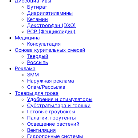
Диссоциативы
Бутират
Диарилэтиламины
Кетамин
Декстрорфан (DXO)
PCP (Фенциклидин)
Медицина
Консультация
Основа курительных смесей
Твердый
Россыпь
Реклама
SMM
Наружная реклама
Спам/Рассылка
Товары для грова
Удобрения и стимуляторы
Субстраты,тара и горшки
Готовые гроубоксы
Палатки, гроутенты
Освещение растений
Вентиляция
Гидропонные системы