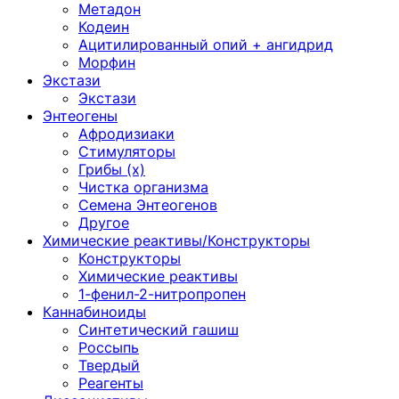
Метадон
Кодеин
Ацитилированный опий + ангидрид
Морфин
Экстази
Экстази
Энтеогены
Афродизиаки
Стимуляторы
Грибы (х)
Чистка организма
Семена Энтеогенов
Другое
Химические реактивы/Конструкторы
Конструкторы
Химические реактивы
1-фенил-2-нитропропен
Каннабиноиды
Синтетический гашиш
Россыпь
Твердый
Реагенты