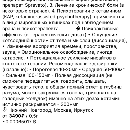
препарат Spravato). 3. Лечение хронической боли (в
некоторых странах). 4. Психотерапия с кетамином
(KAP, ketamine-assisted psychotherapy): применяется
в лицензированных клиниках под наблюдением
врача и психотерапевта. ⸻ 🧠 Психоактивные
эффекты (в терапевтических дозах) • Ощущение
«отсоединённости» от тела и мыслей (диссоциация),
• Изменения восприятия времени, пространства,
звука, • Эмоциональное освобождение, иногда
катарсис, • Потенциальное усиление инсайтов в
контексте терапии. Рекомендованные дозировки
(назально): - Пороговая 10-20мг - Средняя 50-100мг
- Сильная 100-150мг - Полная диссоциация (не
сможете передвигаться, говорить, слышать,
чувствовать тело, в общем полный отлет в глубины
разума, может закружится голова, триповать на
голодный желудок) именно на этих дозах кетамин
истинно раскрывается - 200+мг
Нижний Новгород, Москва, Иркутск
от
3490₽
/ 0.5г
~0.00065017 ₿