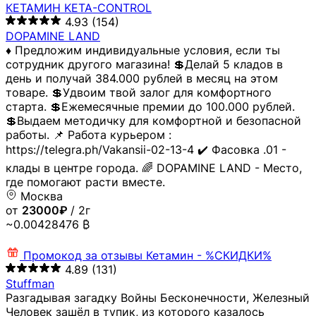
КЕТАМИН KETA-CONTROL
4.93
(154)
DOPAMINE LAND
♦️ Предложим индивидуальные условия, если ты
сотрудник другого магазина! 💲Делай 5 кладов в
день и получай 384.000 рублей в месяц на этом
товаре. 💲Удвоим твой залог для комфортного
старта. 💲Ежемесячные премии до 100.000 рублей.
💲Выдаем методичку для комфортной и безопасной
работы. 📌 Работа курьером :
https://telegra.ph/Vakansii-02-13-4 ✔️ Фасовка .01 -
клады в центре города. 🌈 DOPAMINE LAND - Место,
где помогают расти вместе.
Москва
от
23000₽
/ 2г
~0.00428476 ₿
Промокод за отзывы
Кетамин - %СКИДКИ%
4.89
(131)
Stuffman
Разгадывая загадку Войны Бесконечности, Железный
Человек зашёл в тупик, из которого казалось