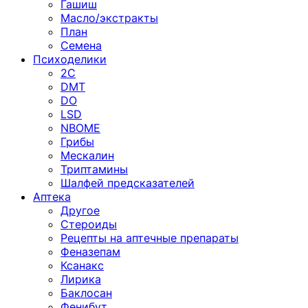
Гашиш
Масло/экстракты
План
Семена
Психоделики
2C
DMT
DO
LSD
NBOME
Грибы
Мескалин
Триптамины
Шалфей предсказателей
Аптека
Другое
Стероиды
Рецепты на аптечные препараты
Феназепам
Ксанакс
Лирика
Баклосан
Фенибут