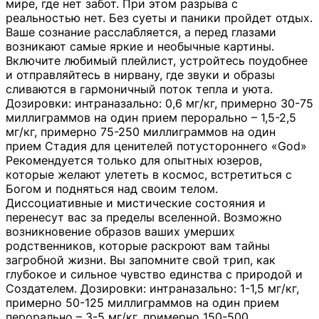
мире, где нет забот. При этом разрыва с
реальностью нет. Без суеты и паники пройдет отдых.
Ваше сознание расслабляется, а перед глазами
возникают самые яркие и необычные картины.
Включите любимый плейлист, устройтесь поудобнее
и отправляйтесь в нирвану, где звуки и образы
сливаются в гармоничный поток тепла и уюта.
Дозировки: интраназально: 0,6 мг/кг, примерно 30-75
миллиграммов на один прием перорально – 1,5-2,5
мг/кг, примерно 75-250 миллиграммов на один
прием Стадия для ценителей потустороннего «God»
Рекомендуется только для опытных юзеров,
которые желают улететь в космос, встретиться с
Богом и подняться над своим телом.
Диссоциативные и мистические состояния и
перенесут вас за пределы вселенной. Возможно
возникновение образов ваших умерших
родственников, которые раскроют вам тайны
загробной жизни. Вы запомните свой трип, как
глубокое и сильное чувство единства с природой и
Создателем. Дозировки: интраназально: 1-1,5 мг/кг,
примерно 50-125 миллиграммов на один прием
перорально – 3-5 мг/кг, примерно 150-500