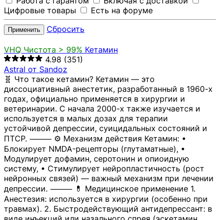
Работа с гарантом
Включая с доставкой
Цифровые товары
Есть на форуме
Сбросить
Применить
VHQ
Чистота > 99%
Кетамин
4.98
(351)
Astral от Sandoz
🧬 Что такое кетамин? Кетамин — это
диссоциативный анестетик, разработанный в 1960-х
годах, официально применяется в хирургии и
ветеринарии. С начала 2000-х также изучается и
используется в малых дозах для терапии
устойчивой депрессии, суицидальных состояний и
ПТСР. ⸻ ⚙️ Механизм действия Кетамин: •
Блокирует NMDA-рецепторы (глутаматные), •
Модулирует дофамин, серотонин и опиоидную
систему, • Стимулирует нейропластичность (рост
нейронных связей) — важный механизм при лечении
депрессии. ⸻ 💊 Медицинское применение 1.
Анестезия: используется в хирургии (особенно при
травмах). 2. Быстродействующий антидепрессант: в
виде инъекций или назального спрея (эскетамин,