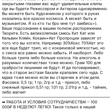
закрытыми глазами вас ждут удивительные клипы
где вы будете Режиссером и Актером одновременно.
Вы можете быть Художником у которого в руках
оказались все краски космоса. А может быть и
музыкантом. Я хз кто ты бро мне тут заебись=).
Ваше подсознание в вашем полном распоряжении.
Творите. Есть великолепная смесь Кит Кат или
Кельвин Кляйн. Кокаин+Кет Пропроции зависят от
того что вы хотите. Например 30%Кокс 70%Кет это
все еще будет трип, но с кокаиновой мягкостью, но
о сексе все равно можно забыть. И наоборот. Либо
больше трипа либо больше кокоса. На алкоголь в
разумных количествах тоже можно. Грам 100 для
храбрости лишними не будут. И да поговаривают,
что в старое экстази бахали крапалик сего чуда. С
мдма тоже можно если вы старичек в этом деле.
Фасовка: 0,5 гр; 1 гр; 2гр и т.д - прикоп, либо
снежный прикоп 0,51 гр; 1.01 гр; 2.01гр и т.д. - тайник,
либо магнит
―――――――――――――――――――――――――――
➡ РАБОТА И УСЛОВИЯ СОТРУДНИЧЕСТВА! – 100
000₽ В НЕДЕЛЮ? ЛЕГКО! Такое только в нашей