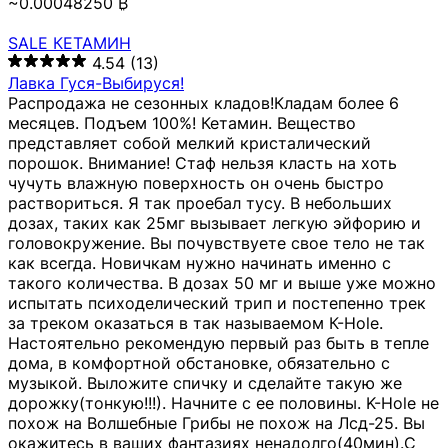
~0.00048250 ₿
SALE КЕТАМИН
4.54
(13)
Лавка Гуся-Выбируся!
Распродажа не сезонных кладов!Кладам более 6
месяцев. Подъем 100%! Кетамин. Вещество
представляет собой мелкий кристалический
порошок. Внимание! Стаф нельзя класть на хоть
чучуть влажную поверхность он очень быстро
раствориться. Я так проебал тусу. В небольших
дозах, таких как 25мг вызывает легкую эйфорию и
головокружение. Вы почувствуете свое тело не так
как всегда. Новичкам нужно начинать именно с
такого количества. В дозах 50 мг и выше уже можно
испытать психоделический трип и постепенно трек
за треком оказаться в так называемом К-Hole.
Настоятельно рекомендую первый раз быть в тепле
дома, в комфортной обстановке, обязательно с
музыкой. Выложите спичку и сделайте такую же
дорожку(тонкую!!!). Начните с ее половины. K-Hole не
похож на Волшебные Грибы не похож на Лсд-25. Вы
окажитесь в ваших фантазиях ненадолго(40мин).С