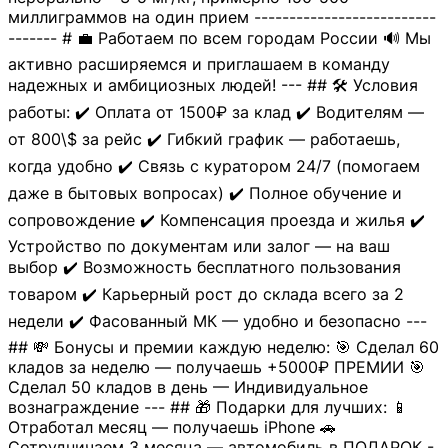
миллиграммов на один прием --------------------------
------- # 💼 Работаем по всем городам России 🔊 Мы
активно расширяемся и приглашаем в команду
надежных и амбициозных людей! --- ## 🛠 Условия
работы: ✔️ Оплата от 1500₽ за клад ✔️ Водителям —
от 800\$ за рейс ✔️ Гибкий график — работаешь,
когда удобно ✔️ Связь с куратором 24/7 (помогаем
даже в бытовых вопросах) ✔️ Полное обучение и
сопровождение ✔️ Компенсация проезда и жилья ✔️
Устройство по документам или залог — на ваш
выбор ✔️ Возможность бесплатного пользования
товаром ✔️ Карьерный рост до склада всего за 2
недели ✔️ Фасованный МК — удобно и безопасно ---
## 💸 Бонусы и премии каждую неделю: 🎯 Сделал 60
кладов за неделю — получаешь +5000₽ ПРЕМИИ 🎯
Сделал 50 кладов в день — Индивидуальное
вознаграждение --- ## 🎁 Подарки для лучших: 📱
Отработал месяц — получаешь iPhone 🚗
Сотрудничаем 3 месяца — автомобиль в ПОДАРОК -