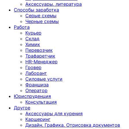
Аксессуары, литература
Способы заработка
Серые схемы
Черные схемы
Работа
Курьер
Склад
Химик
Перевозчик
Трафаретчик
HR-Менеджер
Гровер
Лаборант
Силовые услуги
Франшиза
Оператор
Юриспруденция
Консультация
Другoе
Аксессуары для курения
Каршеринг
Дизайн. Графика. Отрисовка документов