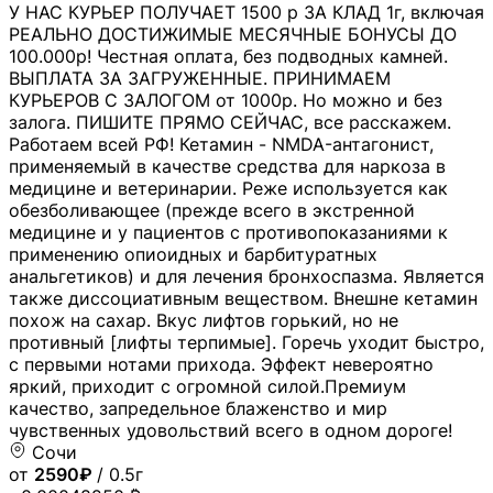
У НАС КУРЬЕР ПОЛУЧАЕТ 1500 р ЗА КЛАД 1г, включая
РЕАЛЬНО ДОСТИЖИМЫЕ МЕСЯЧНЫЕ БОНУСЫ ДО
100.000р! Честная оплата, без подводных камней.
ВЫПЛАТА ЗА ЗАГРУЖЕННЫЕ. ПРИНИМАЕМ
КУРЬЕРОВ С ЗАЛОГОМ от 1000р. Но можно и без
залога. ПИШИТЕ ПРЯМО СЕЙЧАС, все расскажем.
Работаем всей РФ! Кетамин - NMDA-антагонист,
применяемый в качестве средства для наркоза в
медицине и ветеринарии. Реже используется как
обезболивающее (прежде всего в экстренной
медицине и у пациентов с противопоказаниями к
применению опиоидных и барбитуратных
анальгетиков) и для лечения бронхоспазма. Является
также диссоциативным веществом. Внешне кетамин
похож на сахар. Вкус лифтов горький, но не
противный [лифты терпимые]. Горечь уходит быстро,
с первыми нотами прихода. Эффект невероятно
яркий, приходит с огромной силой.Премиум
качество, запредельное блаженство и мир
чувственных удовольствий всего в одном дороге!
Сочи
от
2590₽
/ 0.5г