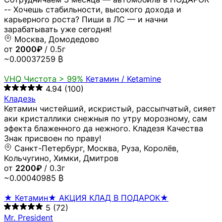
-- Хочешь стабильности, высокого дохода и
карьерного роста? Пиши в ЛС — и начни
зарабатывать уже сегодня!
Москва, Домодедово
от
2000₽
/ 0.5г
~0.00037259 ₿
VHQ
Чистота > 99%
Кетамин / Ketamine
4.94
(100)
Кладезь
Кетамин чистейший, искристый, рассыпчатый, сияет
аки кристаллики снежныя по утру морозному, сам
эфекта блаженного да нежного. Кладезя Качества
Знак присвоен по праву!
Санкт-Петербург, Москва, Руза, Королёв,
Кольчугино, Химки, Дмитров
от
2200₽
/ 0.3г
~0.00040985 ₿
★ Кетамин★ АКЦИЯ КЛАД В ПОДАРОК★
5
(72)
Mr. President