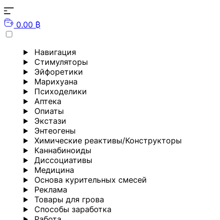
0.00 ₿
Навигация
Стимуляторы
Эйфоретики
Марихуана
Психоделики
Аптека
Опиаты
Экстази
Энтеогены
Химические реактивы/Конструкторы
Каннабиноиды
Диссоциативы
Медицина
Основа курительных смесей
Реклама
Товары для грова
Способы заработка
Работа