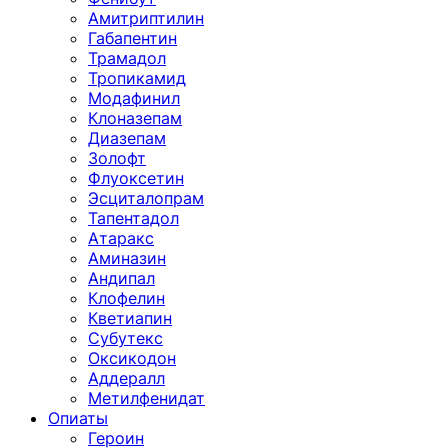
Амитриптилин
Габапентин
Трамадол
Тропикамид
Модафинил
Клоназепам
Диазепам
Золофт
Флуоксетин
Эсциталопрам
Тапентадол
Атаракс
Аминазин
Андипал
Клофелин
Кветиапин
Субутекс
Оксикодон
Аддералл
Метилфенидат
Опиаты
Героин