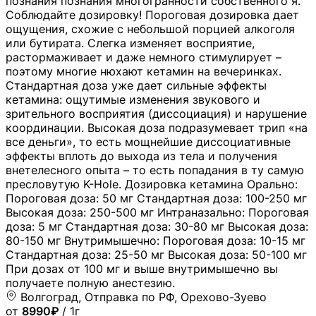
познания познания многогранности собственного я.
Соблюдайте дозировку! Пороговая дозировка дает
ощущения, схожие с небольшой порцией алкоголя
или бутирата. Слегка изменяет восприятие,
растормаживает и даже немного стимулирует –
поэтому многие нюхают кетамин на вечеринках.
Стандартная доза уже дает сильные эффекты
кетамина: ощутимые изменения звукового и
зрительного восприятия (диссоциация) и нарушение
координации. Высокая доза подразумевает трип «на
все деньги», то есть мощнейшие диссоциативные
эффекты вплоть до выхода из тела и получения
внетелесного опыта – то есть попадания в ту самую
пресловутую K-Hole. Дозировка кетамина Орально:
Пороговая доза: 50 мг Стандартная доза: 100-250 мг
Высокая доза: 250-500 мг Интраназально: Пороговая
доза: 5 мг Стандартная доза: 30-80 мг Высокая доза:
80-150 мг Внутримышечно: Пороговая доза: 10-15 мг
Стандартная доза: 25-50 мг Высокая доза: 50-100 мг
При дозах от 100 мг и выше внутримышечно вы
получаете полную анестезию.
Волгоград, Отправка по РФ, Орехово-Зуево
от
8990₽
/ 1г