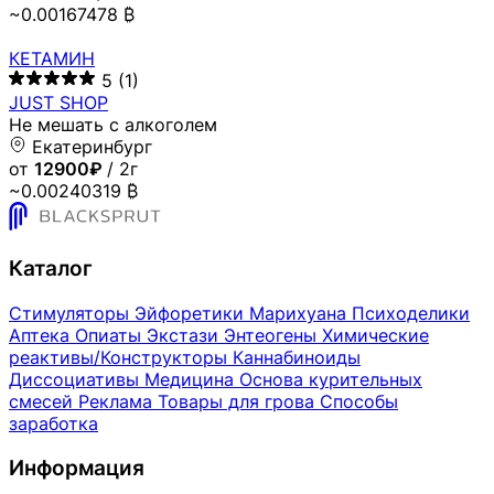
~0.00167478 ₿
КЕТАМИН
5
(1)
JUST SHOP
Не мешать с алкоголем
Екатеринбург
от
12900₽
/ 2г
~0.00240319 ₿
Каталог
Стимуляторы
Эйфоретики
Марихуана
Психоделики
Аптека
Опиаты
Экстази
Энтеогены
Химические
реактивы/Конструкторы
Каннабиноиды
Диссоциативы
Медицина
Основа курительных
смесей
Реклама
Товары для грова
Способы
заработка
Информация