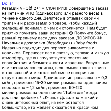
Dollar
Кетамин VHQ🎁 2+1 = СЮРПРИЗ! Совершите 2 заказа
на Кетамин VHQ (одинакового или разного веса) в
течение одного дня. Делитесь в отзывах своими
трипами и рассказами о товаре, чтобы каждый
желающий понимал, с чем он столкнется. Нам будет
приятно почитать ваши истории! 😊 Получите бонус,
равный среднему весу двух заказов. ДОЗИРОВКИ:
Начальная дозировка (безобидная) «Baby food»
Идеально подходит для первого знакомства и
новичков. Перенесет вас в светлую, теплую и мягкую
атмосферу, где вы почувствуете состояние
спокойствия и безмятежности младенца. Визуальные
изменения маловероятны, ведь смысл такого трипа
в тактильной и ментальной смене восприятия
окружающего мира. Дозировки: интраназально – 0,3
мг/кг, примерно 15-30 миллиграммов на один прием
перорально – 1,2 мг/кг, примерно 60-120
миллиграммов на один прием "Любитель" когда
достали проблемы* «K-land» Довольно мягкий и
очень интересный опыт, на нём остаётся
большиство, кто желает оказаться в красочном