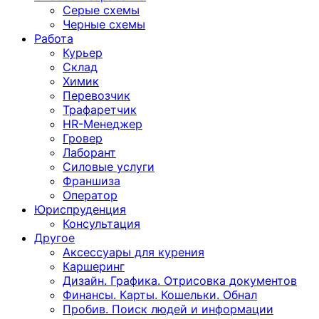
Серые схемы
Черные схемы
Работа
Курьер
Склад
Химик
Перевозчик
Трафаретчик
HR-Менеджер
Гровер
Лаборант
Силовые услуги
Франшиза
Оператор
Юриспруденция
Консультация
Другoе
Аксессуары для курения
Каршеринг
Дизайн. Графика. Отрисовка документов
Финансы. Карты. Кошельки. Обнал
Пробив. Поиск людей и информации