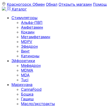
Красногорск
Обмен
Обнал
Открыть магазин
Помощ
Каталог
Стимуляторы
Альфа-ПВП
Амфетамин
Кокаин
Метамфетамин
MDPV
Эфедрон
Винт
Катиноны
Эйфоретики
Мефедрон
MDMA
MDA
Tuci
Марихуана
CannaFood
Бошка
Гашиш
Масло/экстракты