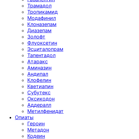
Трамадол
Тропикамид
Модафинил
Клоназепам
Диазепам
Золофт
Флуоксетин
Эсциталопрам
Тапентадол
Атаракс
Аминазин
Андипал
Клофелин
Кветиапин
Субутекс
Оксикодон
Аддералл
Метилфенидат
Опиаты
Героин
Метадон
Кодеин