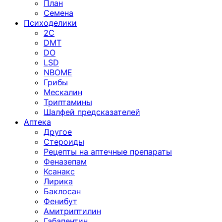
План
Семена
Психоделики
2C
DMT
DO
LSD
NBOME
Грибы
Мескалин
Триптамины
Шалфей предсказателей
Аптека
Другое
Стероиды
Рецепты на аптечные препараты
Феназепам
Ксанакс
Лирика
Баклосан
Фенибут
Амитриптилин
Габапентин