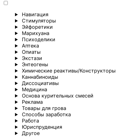
Навигация
Стимуляторы
Эйфоретики
Марихуана
Психоделики
Аптека
Опиаты
Экстази
Энтеогены
Химические реактивы/Конструкторы
Каннабиноиды
Диссоциативы
Медицина
Основа курительных смесей
Реклама
Товары для грова
Способы заработка
Работа
Юриспруденция
Другoе