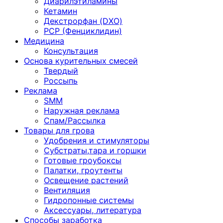
Диарилэтиламины
Кетамин
Декстрорфан (DXO)
PCP (Фенциклидин)
Медицина
Консультация
Основа курительных смесей
Твердый
Россыпь
Реклама
SMM
Наружная реклама
Спам/Рассылка
Товары для грова
Удобрения и стимуляторы
Субстраты,тара и горшки
Готовые гроубоксы
Палатки, гроутенты
Освещение растений
Вентиляция
Гидропонные системы
Аксессуары, литература
Способы заработка