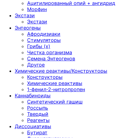
Ацитилированный опий + ангидрид
Морфин
Экстази
Экстази
Энтеогены
Афродизиаки
Стимуляторы
Грибы (х)
Чистка организма
Семена Энтеогенов
Другое
Химические реактивы/Конструкторы
Конструкторы
Химические реактивы
1-фенил-2-нитропропен
Каннабиноиды
Синтетический гашиш
Россыпь
Твердый
Реагенты
Диссоциативы
Бутират