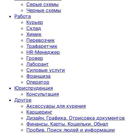
Серые схемы
Черные схемы
Работа
Курьер
Склад
Химик
Перевозчик
Трафаретчик
HR-Менеджер
Гровер
Лаборант
Силовые услуги
Франшиза
Оператор
Юриспруденция
Консультация
Другoе
Аксессуары для курения
Каршеринг
Дизайн. Графика. Отрисовка документов
Финансы. Карты. Кошельки. Обнал
Пробив. Поиск людей и информации