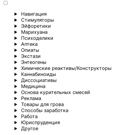
Навигация
Стимуляторы
Эйфоретики
Марихуана
Психоделики
Аптека
Опиаты
Экстази
Энтеогены
Химические реактивы/Конструкторы
Каннабиноиды
Диссоциативы
Медицина
Основа курительных смесей
Реклама
Товары для грова
Способы заработка
Работа
Юриспруденция
Другoе