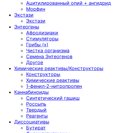
Ацитилированный опий + ангидрид
Морфин
Экстази
Экстази
Энтеогены
Афродизиаки
Стимуляторы
Грибы (х)
Чистка организма
Семена Энтеогенов
Другое
Химические реактивы/Конструкторы
Конструкторы
Химические реактивы
1-фенил-2-нитропропен
Каннабиноиды
Синтетический гашиш
Россыпь
Твердый
Реагенты
Диссоциативы
Бутират