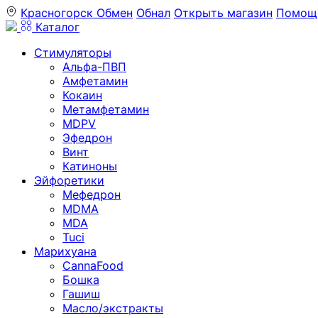
Красногорск
Обмен
Обнал
Открыть магазин
Помощ
Каталог
Стимуляторы
Альфа-ПВП
Амфетамин
Кокаин
Метамфетамин
MDPV
Эфедрон
Винт
Катиноны
Эйфоретики
Мефедрон
MDMA
MDA
Tuci
Марихуана
CannaFood
Бошка
Гашиш
Масло/экстракты