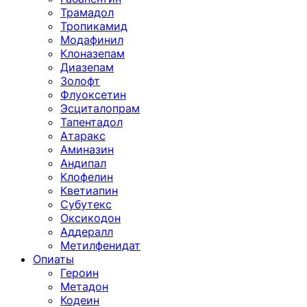
Трамадол
Тропикамид
Модафинил
Клоназепам
Диазепам
Золофт
Флуоксетин
Эсциталопрам
Тапентадол
Атаракс
Аминазин
Андипал
Клофелин
Кветиапин
Субутекс
Оксикодон
Аддералл
Метилфенидат
Опиаты
Героин
Метадон
Кодеин