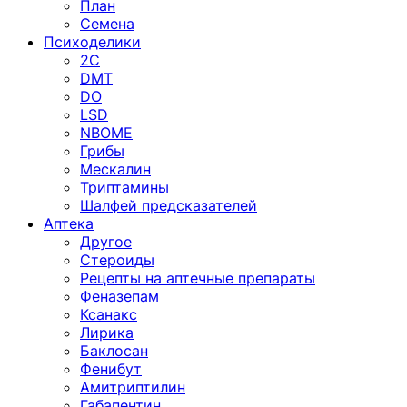
План
Семена
Психоделики
2C
DMT
DO
LSD
NBOME
Грибы
Мескалин
Триптамины
Шалфей предсказателей
Аптека
Другое
Стероиды
Рецепты на аптечные препараты
Феназепам
Ксанакс
Лирика
Баклосан
Фенибут
Амитриптилин
Габапентин