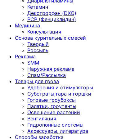
Диарилэтиламины
Кетамин
Декстрорфан (DXO)
PCP (Фенциклидин)
Медицина
Консультация
Основа курительных смесей
Твердый
Россыпь
Реклама
SMM
Наружная реклама
Спам/Рассылка
Товары для грова
Удобрения и стимуляторы
Субстраты,тара и горшки
Готовые гроубоксы
Палатки, гроутенты
Освещение растений
Вентиляция
Гидропонные системы
Аксессуары, литература
Способы заработка