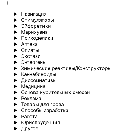
Навигация
Стимуляторы
Эйфоретики
Марихуана
Психоделики
Аптека
Опиаты
Экстази
Энтеогены
Химические реактивы/Конструкторы
Каннабиноиды
Диссоциативы
Медицина
Основа курительных смесей
Реклама
Товары для грова
Способы заработка
Работа
Юриспруденция
Другoе