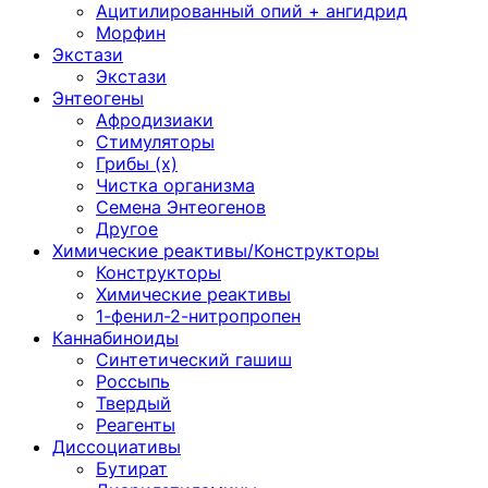
Ацитилированный опий + ангидрид
Морфин
Экстази
Экстази
Энтеогены
Афродизиаки
Стимуляторы
Грибы (х)
Чистка организма
Семена Энтеогенов
Другое
Химические реактивы/Конструкторы
Конструкторы
Химические реактивы
1-фенил-2-нитропропен
Каннабиноиды
Синтетический гашиш
Россыпь
Твердый
Реагенты
Диссоциативы
Бутират