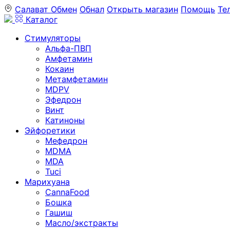
Салават
Обмен
Обнал
Открыть магазин
Помощь
Те
Каталог
Стимуляторы
Альфа-ПВП
Амфетамин
Кокаин
Метамфетамин
MDPV
Эфедрон
Винт
Катиноны
Эйфоретики
Мефедрон
MDMA
MDA
Tuci
Марихуана
CannaFood
Бошка
Гашиш
Масло/экстракты