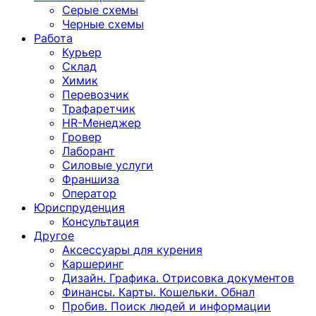
Серые схемы
Черные схемы
Работа
Курьер
Склад
Химик
Перевозчик
Трафаретчик
HR-Менеджер
Гровер
Лаборант
Силовые услуги
Франшиза
Оператор
Юриспруденция
Консультация
Другoе
Аксессуары для курения
Каршеринг
Дизайн. Графика. Отрисовка документов
Финансы. Карты. Кошельки. Обнал
Пробив. Поиск людей и информации