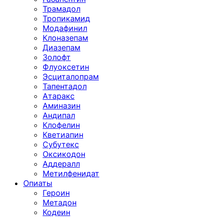
Трамадол
Тропикамид
Модафинил
Клоназепам
Диазепам
Золофт
Флуоксетин
Эсциталопрам
Тапентадол
Атаракс
Аминазин
Андипал
Клофелин
Кветиапин
Субутекс
Оксикодон
Аддералл
Метилфенидат
Опиаты
Героин
Метадон
Кодеин