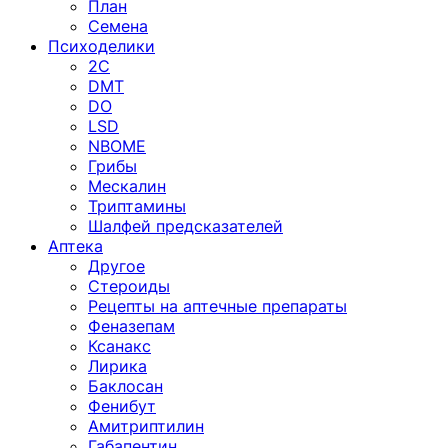
План
Семена
Психоделики
2C
DMT
DO
LSD
NBOME
Грибы
Мескалин
Триптамины
Шалфей предсказателей
Аптека
Другое
Стероиды
Рецепты на аптечные препараты
Феназепам
Ксанакс
Лирика
Баклосан
Фенибут
Амитриптилин
Габапентин