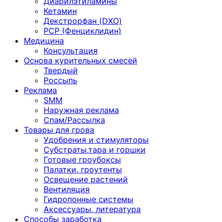
Диарилэтиламины
Кетамин
Декстрорфан (DXO)
PCP (Фенциклидин)
Медицина
Консультация
Основа курительных смесей
Твердый
Россыпь
Реклама
SMM
Наружная реклама
Спам/Рассылка
Товары для грова
Удобрения и стимуляторы
Субстраты,тара и горшки
Готовые гроубоксы
Палатки, гроутенты
Освещение растений
Вентиляция
Гидропонные системы
Аксессуары, литература
Способы заработка