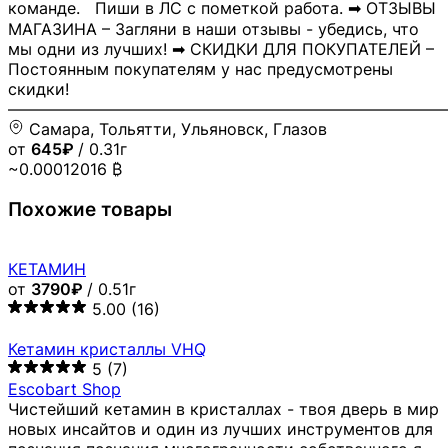
команде. Пиши в ЛС с пометкой работа. ➡ ОТЗЫВЫ
МАГАЗИНА – Загляни в наши отзывы - убедись, что
мы одни из лучших! ➡ СКИДКИ ДЛЯ ПОКУПАТЕЛЕЙ –
Постоянным покупателям у нас предусмотрены
скидки!
―――――――――――――――――――――――――――
Самара, Тольятти, Ульяновск, Глазов
от
645₽
/ 0.31г
~0.00012016 ₿
Похожие товары
КЕТАМИН
от
3790₽
/ 0.51г
5.00
(16)
Кетамин кристаллы VHQ
5
(7)
Escobart Shop
Чистейший кетамин в кристаллах - твоя дверь в мир
новых инсайтов и один из лучших инструментов для