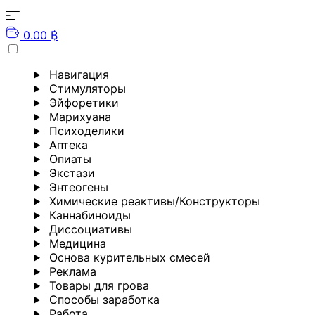
0.00 ₿
Навигация
Стимуляторы
Эйфоретики
Марихуана
Психоделики
Аптека
Опиаты
Экстази
Энтеогены
Химические реактивы/Конструкторы
Каннабиноиды
Диссоциативы
Медицина
Основа курительных смесей
Реклама
Товары для грова
Способы заработка
Работа