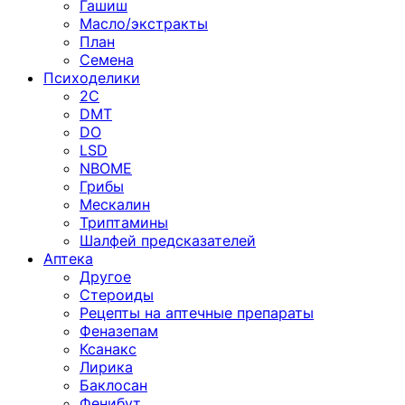
Гашиш
Масло/экстракты
План
Семена
Психоделики
2C
DMT
DO
LSD
NBOME
Грибы
Мескалин
Триптамины
Шалфей предсказателей
Аптека
Другое
Стероиды
Рецепты на аптечные препараты
Феназепам
Ксанакс
Лирика
Баклосан
Фенибут