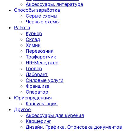
Аксессуары, литература
Способы заработка
Серые схемы
Черные схемы
Работа
Курьер
Склад
Химик
Перевозчик
Трафаретчик
HR-Менеджер
Гровер
Лаборант
Силовые услуги
Франшиза
Оператор
Юриспруденция
Консультация
Другoе
Аксессуары для курения
Каршеринг
Дизайн. Графика. Отрисовка документов