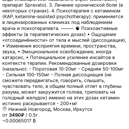
препарат Spravato). 3. Лечение хронической боли (в
некоторых странах). 4. Психотерапия с кетамином
(KAP, ketamine-assisted psychotherapy): применяется
в лицензированных клиниках под наблюдением
врача и психотерапевта. ⸻ 🧠 Психоактивные
эффекты (в терапевтических дозах) • Ощущение
«отсоединённости» от тела и мыслей (диссоциация),
• Изменения восприятия времени, пространства,
звука, • Эмоциональное освобождение, иногда
катарсис, • Потенциальное усиление инсайтов в
контексте терапии. Рекомендованные дозировки
(назально): - Пороговая 10-20мг - Средняя 50-100мг
- Сильная 100-150мг - Полная диссоциация (не
сможете передвигаться, говорить, слышать,
чувствовать тело, в общем полный отлет в глубины
разума, может закружится голова, триповать на
голодный желудок) именно на этих дозах кетамин
истинно раскрывается - 200+мг
Нижний Новгород, Москва, Иркутск
от
3490₽
/ 0.5г
~0.00065017 ₿