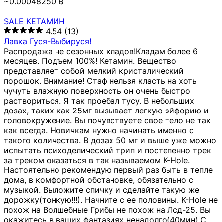
~0.00048250 ₿
SALE КЕТАМИН
4.54
(13)
Лавка Гуся-Выбируся!
Распродажа не сезонных кладов!Кладам более 6
месяцев. Подъем 100%! Кетамин. Вещество
представляет собой мелкий кристалический
порошок. Внимание! Стаф нельзя класть на хоть
чучуть влажную поверхность он очень быстро
раствориться. Я так проебал тусу. В небольших
дозах, таких как 25мг вызывает легкую эйфорию и
головокружение. Вы почувствуете свое тело не так
как всегда. Новичкам нужно начинать именно с
такого количества. В дозах 50 мг и выше уже можно
испытать психоделический трип и постепенно трек
за треком оказаться в так называемом К-Hole.
Настоятельно рекомендую первый раз быть в тепле
дома, в комфортной обстановке, обязательно с
музыкой. Выложите спичку и сделайте такую же
дорожку(тонкую!!!). Начните с ее половины. K-Hole не
похож на Волшебные Грибы не похож на Лсд-25. Вы
окажитесь в ваших фантазиях ненадолго(40мин).С