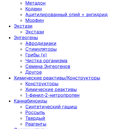
Метадон
Кодеин
Ацитилированный опий + ангидрид
Морфин
Экстази
Экстази
Энтеогены
Афродизиаки
Стимуляторы
Грибы (х)
Чистка организма
Семена Энтеогенов
Другое
Химические реактивы/Конструкторы
Конструкторы
Химические реактивы
1-фенил-2-нитропропен
Каннабиноиды
Синтетический гашиш
Россыпь
Твердый
Реагенты