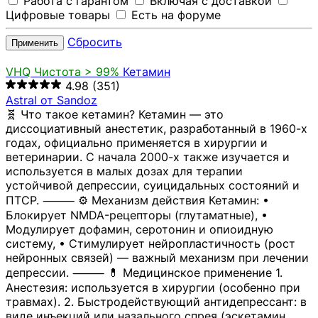
Работа с гарантом
Включая с доставкой
Цифровые товары
Есть на форуме
Сбросить
Применить
VHQ
Чистота > 99%
Кетамин
4.98
(351)
Astral от Sandoz
🧬 Что такое кетамин? Кетамин — это
диссоциативный анестетик, разработанный в 1960-х
годах, официально применяется в хирургии и
ветеринарии. С начала 2000-х также изучается и
используется в малых дозах для терапии
устойчивой депрессии, суицидальных состояний и
ПТСР. ⸻ ⚙️ Механизм действия Кетамин: •
Блокирует NMDA-рецепторы (глутаматные), •
Модулирует дофамин, серотонин и опиоидную
систему, • Стимулирует нейропластичность (рост
нейронных связей) — важный механизм при лечении
депрессии. ⸻ 💊 Медицинское применение 1.
Анестезия: используется в хирургии (особенно при
травмах). 2. Быстродействующий антидепрессант: в
виде инъекций или назального спрея (эскетамин,