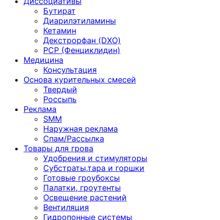
Диссоциативы
Бутират
Диарилэтиламины
Кетамин
Декстрорфан (DXO)
PCP (Фенциклидин)
Медицина
Консультация
Основа курительных смесей
Твердый
Россыпь
Реклама
SMM
Наружная реклама
Спам/Рассылка
Товары для грова
Удобрения и стимуляторы
Субстраты,тара и горшки
Готовые гроубоксы
Палатки, гроутенты
Освещение растений
Вентиляция
Гидропонные системы