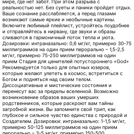
мире, где нет забот. При этом разрыва с
реальностью нет. Без суеты и паники пройдет отдых.
Ваше сознание расслабляется, а перед глазами
возникают самые яркие и необычные картины.
Включите любимый плейлист, устройтесь поудобнее
и отправляйтесь в нирвану, где звуки и образы
сливаются в гармоничный поток тепла и уюта.
Дозировки: интраназально: 0,6 мг/кг, примерно 30-75
миллиграммов на один прием перорально – 1,5-2,5
мг/кг, примерно 75-250 миллиграммов на один
прием Стадия для ценителей потустороннего «God»
Рекомендуется только для опытных юзеров,
которые желают улететь в космос, встретиться с
Богом и подняться над своим телом.
Диссоциативные и мистические состояния и
перенесут вас за пределы вселенной. Возможно
возникновение образов ваших умерших
родственников, которые раскроют вам тайны
загробной жизни. Вы запомните свой трип, как
глубокое и сильное чувство единства с природой и
Создателем. Дозировки: интраназально: 1-1,5 мг/кг,
примерно 50-125 миллиграммов на один прием
перорально – 3-5 мг/кг, примерно 150-500