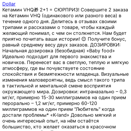
Dollar
Кетамин VHQ🎁 2+1 = СЮРПРИЗ! Совершите 2 заказа
на Кетамин VHQ (одинакового или разного веса) в
течение одного дня. Делитесь в отзывах своими
трипами и рассказами о товаре, чтобы каждый
желающий понимал, с чем он столкнется. Нам будет
приятно почитать ваши истории! 😊 Получите бонус,
равный среднему весу двух заказов. ДОЗИРОВКИ:
Начальная дозировка (безобидная) «Baby food»
Идеально подходит для первого знакомства и
новичков. Перенесет вас в светлую, теплую и мягкую
атмосферу, где вы почувствуете состояние
спокойствия и безмятежности младенца. Визуальные
изменения маловероятны, ведь смысл такого трипа
в тактильной и ментальной смене восприятия
окружающего мира. Дозировки: интраназально – 0,3
мг/кг, примерно 15-30 миллиграммов на один прием
перорально – 1,2 мг/кг, примерно 60-120
миллиграммов на один прием "Любитель" когда
достали проблемы* «K-land» Довольно мягкий и
очень интересный опыт, на нём остаётся
большиство, кто желает оказаться в красочном