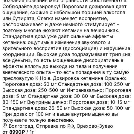
познания познания многогранности собственного я.
Соблюдайте дозировку! Пороговая дозировка дает
ощущения, схожие с небольшой порцией алкоголя
или бутирата. Слегка изменяет восприятие,
растормаживает и даже немного стимулирует –
поэтому многие нюхают кетамин на вечеринках.
Стандартная доза уже дает сильные эффекты
кетамина: ощутимые изменения звукового и
зрительного восприятия (диссоциация) и нарушение
координации. Высокая доза подразумевает трип «на
все деньги», то есть мощнейшие диссоциативные
эффекты вплоть до выхода из тела и получения
внетелесного опыта – то есть попадания в ту самую
пресловутую K-Hole. Дозировка кетамина Орально:
Пороговая доза: 50 мг Стандартная доза: 100-250 мг
Высокая доза: 250-500 мг Интраназально: Пороговая
доза: 5 мг Стандартная доза: 30-80 мг Высокая доза:
80-150 мг Внутримышечно: Пороговая доза: 10-15 мг
Стандартная доза: 25-50 мг Высокая доза: 50-100 мг
При дозах от 100 мг и выше внутримышечно вы
получаете полную анестезию.
Волгоград, Отправка по РФ, Орехово-Зуево
от
8990₽
/ 1г