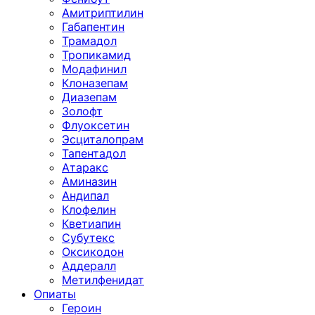
Амитриптилин
Габапентин
Трамадол
Тропикамид
Модафинил
Клоназепам
Диазепам
Золофт
Флуоксетин
Эсциталопрам
Тапентадол
Атаракс
Аминазин
Андипал
Клофелин
Кветиапин
Субутекс
Оксикодон
Аддералл
Метилфенидат
Опиаты
Героин