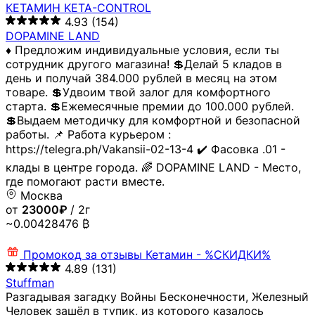
КЕТАМИН KETA-CONTROL
4.93
(154)
DOPAMINE LAND
♦️ Предложим индивидуальные условия, если ты
сотрудник другого магазина! 💲Делай 5 кладов в
день и получай 384.000 рублей в месяц на этом
товаре. 💲Удвоим твой залог для комфортного
старта. 💲Ежемесячные премии до 100.000 рублей.
💲Выдаем методичку для комфортной и безопасной
работы. 📌 Работа курьером :
https://telegra.ph/Vakansii-02-13-4 ✔️ Фасовка .01 -
клады в центре города. 🌈 DOPAMINE LAND - Место,
где помогают расти вместе.
Москва
от
23000₽
/ 2г
~0.00428476 ₿
Промокод за отзывы
Кетамин - %СКИДКИ%
4.89
(131)
Stuffman
Разгадывая загадку Войны Бесконечности, Железный
Человек зашёл в тупик, из которого казалось