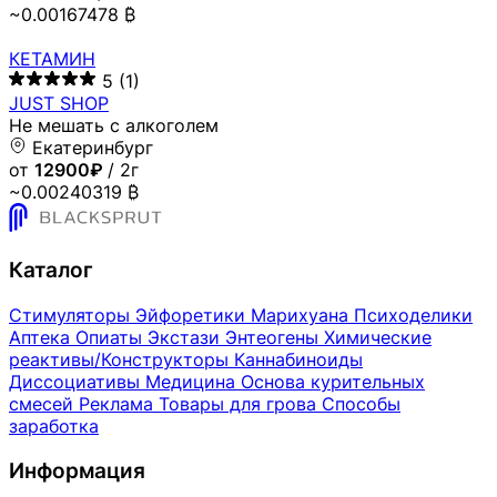
~0.00167478 ₿
КЕТАМИН
5
(1)
JUST SHOP
Не мешать с алкоголем
Екатеринбург
от
12900₽
/ 2г
~0.00240319 ₿
Каталог
Стимуляторы
Эйфоретики
Марихуана
Психоделики
Аптека
Опиаты
Экстази
Энтеогены
Химические
реактивы/Конструкторы
Каннабиноиды
Диссоциативы
Медицина
Основа курительных
смесей
Реклама
Товары для грова
Способы
заработка
Информация