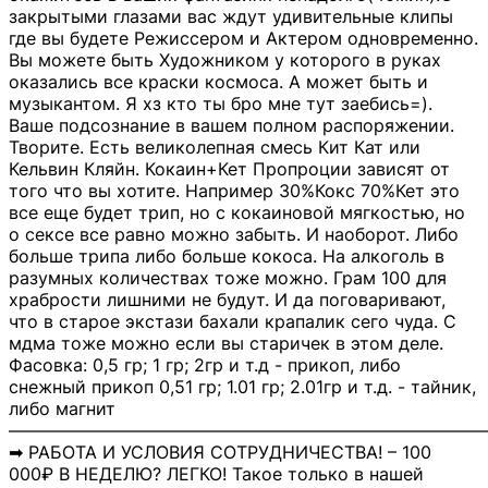
закрытыми глазами вас ждут удивительные клипы
где вы будете Режиссером и Актером одновременно.
Вы можете быть Художником у которого в руках
оказались все краски космоса. А может быть и
музыкантом. Я хз кто ты бро мне тут заебись=).
Ваше подсознание в вашем полном распоряжении.
Творите. Есть великолепная смесь Кит Кат или
Кельвин Кляйн. Кокаин+Кет Пропроции зависят от
того что вы хотите. Например 30%Кокс 70%Кет это
все еще будет трип, но с кокаиновой мягкостью, но
о сексе все равно можно забыть. И наоборот. Либо
больше трипа либо больше кокоса. На алкоголь в
разумных количествах тоже можно. Грам 100 для
храбрости лишними не будут. И да поговаривают,
что в старое экстази бахали крапалик сего чуда. С
мдма тоже можно если вы старичек в этом деле.
Фасовка: 0,5 гр; 1 гр; 2гр и т.д - прикоп, либо
снежный прикоп 0,51 гр; 1.01 гр; 2.01гр и т.д. - тайник,
либо магнит
―――――――――――――――――――――――――――
➡ РАБОТА И УСЛОВИЯ СОТРУДНИЧЕСТВА! – 100
000₽ В НЕДЕЛЮ? ЛЕГКО! Такое только в нашей