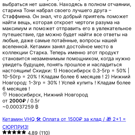
выбраться нет шансов. Находясь в полном отчаянии,
старина Тони набрал своего лучшего друга –
Стаффмена. Он знал, что добрый приятель поможет
найти вещь, которая откроет чертоги разума на
максимум и поможет отправить его в увлекательное
путешествие, где можно будет найти все ответы на
любые, даже самые потаённые, вопросы нашей
вселенной. Кетамин занял достойное место в
коллекции Старка. Теперь именно этот продукт
становится незаменимым помощником, когда нужно
увидеть будущее, понять прошлое и насладиться
настоящим! Скидки: 1) Новосибирск 0.3-5гр = 50% |
10-50гр = 20% ! Кладам более 6 месяцев ! 2) Нижний
Новгород: 1-3гр = 30% ! Успей купить ! Кладам более
6 месяцев !
Новосибирск, Нижний Новгород
от
2000₽
/ 0.5г
~0.00037259 ₿
Кетамин VHQ 🛠 Оплата от 1500₽ за клад / 🎁 2+1 =
СЮРПРИЗ!
4.89
(110)