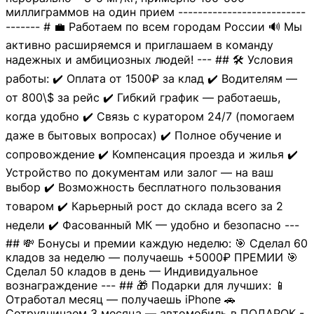
миллиграммов на один прием --------------------------
------- # 💼 Работаем по всем городам России 🔊 Мы
активно расширяемся и приглашаем в команду
надежных и амбициозных людей! --- ## 🛠 Условия
работы: ✔️ Оплата от 1500₽ за клад ✔️ Водителям —
от 800\$ за рейс ✔️ Гибкий график — работаешь,
когда удобно ✔️ Связь с куратором 24/7 (помогаем
даже в бытовых вопросах) ✔️ Полное обучение и
сопровождение ✔️ Компенсация проезда и жилья ✔️
Устройство по документам или залог — на ваш
выбор ✔️ Возможность бесплатного пользования
товаром ✔️ Карьерный рост до склада всего за 2
недели ✔️ Фасованный МК — удобно и безопасно ---
## 💸 Бонусы и премии каждую неделю: 🎯 Сделал 60
кладов за неделю — получаешь +5000₽ ПРЕМИИ 🎯
Сделал 50 кладов в день — Индивидуальное
вознаграждение --- ## 🎁 Подарки для лучших: 📱
Отработал месяц — получаешь iPhone 🚗
Сотрудничаем 3 месяца — автомобиль в ПОДАРОК -