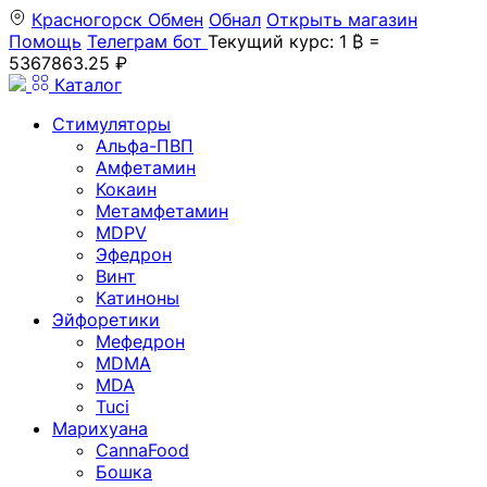
Красногорск
Обмен
Обнал
Открыть магазин
Помощь
Телеграм бот
Текущий курс: 1 ₿ =
5367863.25 ₽
Каталог
Стимуляторы
Альфа-ПВП
Амфетамин
Кокаин
Метамфетамин
MDPV
Эфедрон
Винт
Катиноны
Эйфоретики
Мефедрон
MDMA
MDA
Tuci
Марихуана
CannaFood
Бошка