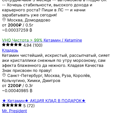
-- Хочешь стабильности, высокого дохода и
карьерного роста? Пиши в ЛС — и начни
зарабатывать уже сегодня!
Москва, Домодедово
от
2000₽
/ 0.5г
~0.00037259 ₿
VHQ
Чистота > 99%
Кетамин / Ketamine
4.94
(100)
Кладезь
Кетамин чистейший, искристый, рассыпчатый, сияет
аки кристаллики снежныя по утру морозному, сам
эфекта блаженного да нежного. Кладезя Качества
Знак присвоен по праву!
Санкт-Петербург, Москва, Руза, Королёв,
Кольчугино, Химки, Дмитров
от
2200₽
/ 0.3г
~0.00040985 ₿
★ Кетамин★ АКЦИЯ КЛАД В ПОДАРОК★
5
(72)
Mr. President