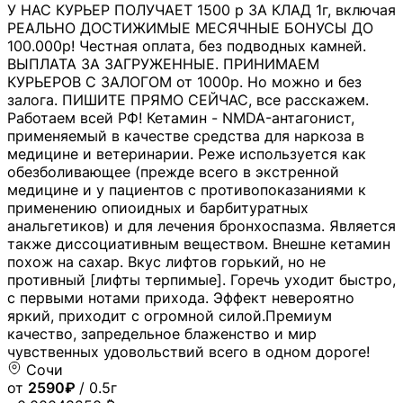
У НАС КУРЬЕР ПОЛУЧАЕТ 1500 р ЗА КЛАД 1г, включая
РЕАЛЬНО ДОСТИЖИМЫЕ МЕСЯЧНЫЕ БОНУСЫ ДО
100.000р! Честная оплата, без подводных камней.
ВЫПЛАТА ЗА ЗАГРУЖЕННЫЕ. ПРИНИМАЕМ
КУРЬЕРОВ С ЗАЛОГОМ от 1000р. Но можно и без
залога. ПИШИТЕ ПРЯМО СЕЙЧАС, все расскажем.
Работаем всей РФ! Кетамин - NMDA-антагонист,
применяемый в качестве средства для наркоза в
медицине и ветеринарии. Реже используется как
обезболивающее (прежде всего в экстренной
медицине и у пациентов с противопоказаниями к
применению опиоидных и барбитуратных
анальгетиков) и для лечения бронхоспазма. Является
также диссоциативным веществом. Внешне кетамин
похож на сахар. Вкус лифтов горький, но не
противный [лифты терпимые]. Горечь уходит быстро,
с первыми нотами прихода. Эффект невероятно
яркий, приходит с огромной силой.Премиум
качество, запредельное блаженство и мир
чувственных удовольствий всего в одном дороге!
Сочи
от
2590₽
/ 0.5г