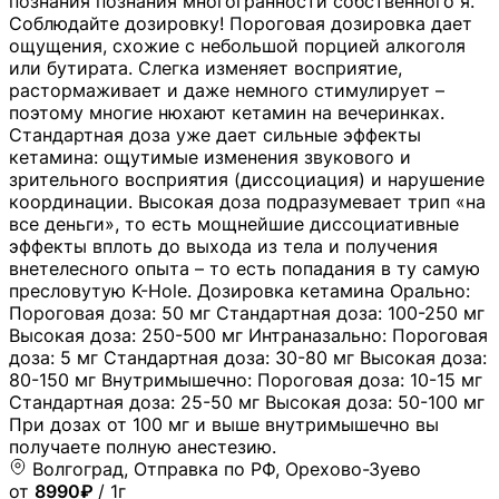
познания познания многогранности собственного я.
Соблюдайте дозировку! Пороговая дозировка дает
ощущения, схожие с небольшой порцией алкоголя
или бутирата. Слегка изменяет восприятие,
растормаживает и даже немного стимулирует –
поэтому многие нюхают кетамин на вечеринках.
Стандартная доза уже дает сильные эффекты
кетамина: ощутимые изменения звукового и
зрительного восприятия (диссоциация) и нарушение
координации. Высокая доза подразумевает трип «на
все деньги», то есть мощнейшие диссоциативные
эффекты вплоть до выхода из тела и получения
внетелесного опыта – то есть попадания в ту самую
пресловутую K-Hole. Дозировка кетамина Орально:
Пороговая доза: 50 мг Стандартная доза: 100-250 мг
Высокая доза: 250-500 мг Интраназально: Пороговая
доза: 5 мг Стандартная доза: 30-80 мг Высокая доза:
80-150 мг Внутримышечно: Пороговая доза: 10-15 мг
Стандартная доза: 25-50 мг Высокая доза: 50-100 мг
При дозах от 100 мг и выше внутримышечно вы
получаете полную анестезию.
Волгоград, Отправка по РФ, Орехово-Зуево
от
8990₽
/ 1г