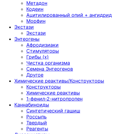
Метадон
Кодеин
Ацитилированный опий + ангидрид
Морфин
Экстази
Экстази
Энтеогены
Афродизиаки
Стимуляторы
Грибы (х)
Чистка организма
Семена Энтеогенов
Другое
Химические реактивы/Конструкторы
Конструкторы
Химические реактивы
1-фенил-2-нитропропен
Каннабиноиды
Синтетический гашиш
Россыпь
Твердый
Реагенты