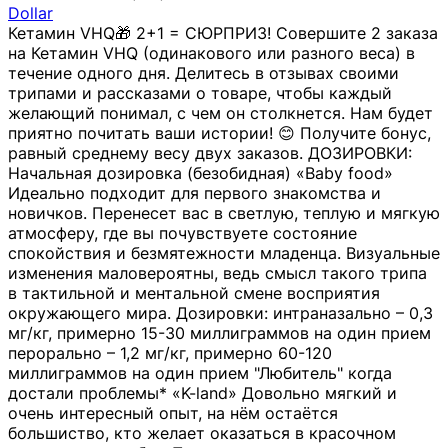
Dollar
Кетамин VHQ🎁 2+1 = СЮРПРИЗ! Совершите 2 заказа
на Кетамин VHQ (одинакового или разного веса) в
течение одного дня. Делитесь в отзывах своими
трипами и рассказами о товаре, чтобы каждый
желающий понимал, с чем он столкнется. Нам будет
приятно почитать ваши истории! 😊 Получите бонус,
равный среднему весу двух заказов. ДОЗИРОВКИ:
Начальная дозировка (безобидная) «Baby food»
Идеально подходит для первого знакомства и
новичков. Перенесет вас в светлую, теплую и мягкую
атмосферу, где вы почувствуете состояние
спокойствия и безмятежности младенца. Визуальные
изменения маловероятны, ведь смысл такого трипа
в тактильной и ментальной смене восприятия
окружающего мира. Дозировки: интраназально – 0,3
мг/кг, примерно 15-30 миллиграммов на один прием
перорально – 1,2 мг/кг, примерно 60-120
миллиграммов на один прием "Любитель" когда
достали проблемы* «K-land» Довольно мягкий и
очень интересный опыт, на нём остаётся
большиство, кто желает оказаться в красочном