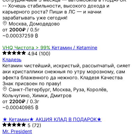
-- Хочешь стабильности, высокого дохода и
карьерного роста? Пиши в ЛС — и начни
зарабатывать уже сегодня!
Москва, Домодедово
от
2000₽
/ 0.5г
~0.00037259 ₿
VHQ
Чистота > 99%
Кетамин / Ketamine
4.94
(100)
Кладезь
Кетамин чистейший, искристый, рассыпчатый, сияет
аки кристаллики снежныя по утру морозному, сам
эфекта блаженного да нежного. Кладезя Качества
Знак присвоен по праву!
Санкт-Петербург, Москва, Руза, Королёв,
Кольчугино, Химки, Дмитров
от
2200₽
/ 0.3г
~0.00040985 ₿
★ Кетамин★ АКЦИЯ КЛАД В ПОДАРОК★
5
(72)
Mr. President