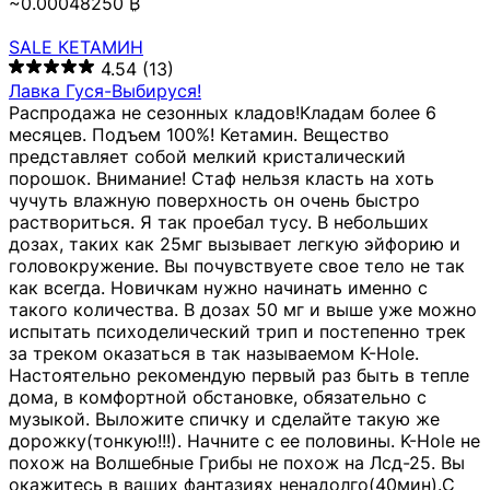
~0.00048250 ₿
SALE КЕТАМИН
4.54
(13)
Лавка Гуся-Выбируся!
Распродажа не сезонных кладов!Кладам более 6
месяцев. Подъем 100%! Кетамин. Вещество
представляет собой мелкий кристалический
порошок. Внимание! Стаф нельзя класть на хоть
чучуть влажную поверхность он очень быстро
раствориться. Я так проебал тусу. В небольших
дозах, таких как 25мг вызывает легкую эйфорию и
головокружение. Вы почувствуете свое тело не так
как всегда. Новичкам нужно начинать именно с
такого количества. В дозах 50 мг и выше уже можно
испытать психоделический трип и постепенно трек
за треком оказаться в так называемом К-Hole.
Настоятельно рекомендую первый раз быть в тепле
дома, в комфортной обстановке, обязательно с
музыкой. Выложите спичку и сделайте такую же
дорожку(тонкую!!!). Начните с ее половины. K-Hole не
похож на Волшебные Грибы не похож на Лсд-25. Вы
окажитесь в ваших фантазиях ненадолго(40мин).С