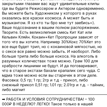
закрытыми глазами вас ждут удивительные клипы
где вы будете Режиссером и Актером одновременно.
Вы можете быть Художником у которого в руках
оказались все краски космоса. А может быть и
музыкантом. Я хз кто ты бро мне тут заебись=).
Ваше подсознание в вашем полном распоряжении.
Творите. Есть великолепная смесь Кит Кат или
Кельвин Кляйн. Кокаин+Кет Пропроции зависят от
того что вы хотите. Например 30%Кокс 70%Кет это
все еще будет трип, но с кокаиновой мягкостью, но
о сексе все равно можно забыть. И наоборот. Либо
больше трипа либо больше кокоса. На алкоголь в
разумных количествах тоже можно. Грам 100 для
храбрости лишними не будут. И да поговаривают,
что в старое экстази бахали крапалик сего чуда. С
мдма тоже можно если вы старичек в этом деле.
Фасовка: 0,5 гр; 1 гр; 2гр и т.д - прикоп, либо
снежный прикоп 0,51 гр; 1.01 гр; 2.01гр и т.д. - тайник,
либо магнит
―――――――――――――――――――――――――――
➡ РАБОТА И УСЛОВИЯ СОТРУДНИЧЕСТВА! – 100
000₽ В НЕДЕЛЮ? ЛЕГКО! Такое только в нашей