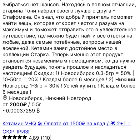
выбраться нет шансов. Находясь в полном отчаянии,
старина Тони набрал своего лучшего друга –
Стаффмена. Он знал, что добрый приятель поможет
найти вещь, которая откроет чертоги разума на
максимум и поможет отправить его в увлекательное
путешествие, где можно будет найти все ответы на
любые, даже самые потаённые, вопросы нашей
вселенной. Кетамин занял достойное место в
коллекции Старка. Теперь именно этот продукт
становится незаменимым помощником, когда нужно
увидеть будущее, понять прошлое и насладиться
настоящим! Скидки: 1) Новосибирск 0.3-5гр = 50% |
10-50гр = 20% ! Кладам более 6 месяцев ! 2) Нижний
Новгород: 1-3гр = 30% ! Успей купить ! Кладам более
6 месяцев !
Новосибирск, Нижний Новгород
от
2000₽
/ 0.5г
~0.00037259 ₿
Кетамин VHQ 🛠 Оплата от 1500₽ за клад / 🎁 2+1 =
СЮРПРИЗ!
4.89
(110)