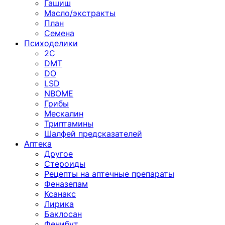
Гашиш
Масло/экстракты
План
Семена
Психоделики
2C
DMT
DO
LSD
NBOME
Грибы
Мескалин
Триптамины
Шалфей предсказателей
Аптека
Другое
Стероиды
Рецепты на аптечные препараты
Феназепам
Ксанакс
Лирика
Баклосан
Фенибут