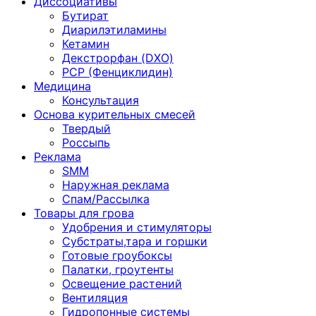
Диссоциативы
Бутират
Диарилэтиламины
Кетамин
Декстрорфан (DXO)
PCP (Фенциклидин)
Медицина
Консультация
Основа курительных смесей
Твердый
Россыпь
Реклама
SMM
Наружная реклама
Спам/Рассылка
Товары для грова
Удобрения и стимуляторы
Субстраты,тара и горшки
Готовые гроубоксы
Палатки, гроутенты
Освещение растений
Вентиляция
Гидропонные системы