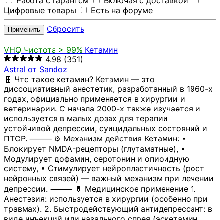
Работа с гарантом
Включая с доставкой
Цифровые товары
Есть на форуме
Сбросить
Применить
VHQ
Чистота > 99%
Кетамин
4.98
(351)
Astral от Sandoz
🧬 Что такое кетамин? Кетамин — это
диссоциативный анестетик, разработанный в 1960-х
годах, официально применяется в хирургии и
ветеринарии. С начала 2000-х также изучается и
используется в малых дозах для терапии
устойчивой депрессии, суицидальных состояний и
ПТСР. ⸻ ⚙️ Механизм действия Кетамин: •
Блокирует NMDA-рецепторы (глутаматные), •
Модулирует дофамин, серотонин и опиоидную
систему, • Стимулирует нейропластичность (рост
нейронных связей) — важный механизм при лечении
депрессии. ⸻ 💊 Медицинское применение 1.
Анестезия: используется в хирургии (особенно при
травмах). 2. Быстродействующий антидепрессант: в
виде инъекций или назального спрея (эскетамин,