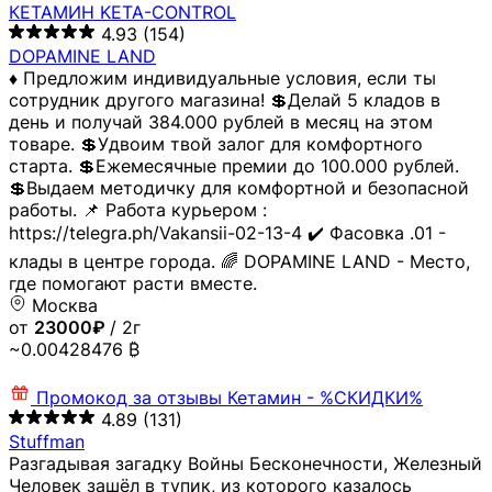
КЕТАМИН KETA-CONTROL
4.93
(154)
DOPAMINE LAND
♦️ Предложим индивидуальные условия, если ты
сотрудник другого магазина! 💲Делай 5 кладов в
день и получай 384.000 рублей в месяц на этом
товаре. 💲Удвоим твой залог для комфортного
старта. 💲Ежемесячные премии до 100.000 рублей.
💲Выдаем методичку для комфортной и безопасной
работы. 📌 Работа курьером :
https://telegra.ph/Vakansii-02-13-4 ✔️ Фасовка .01 -
клады в центре города. 🌈 DOPAMINE LAND - Место,
где помогают расти вместе.
Москва
от
23000₽
/ 2г
~0.00428476 ₿
Промокод за отзывы
Кетамин - %СКИДКИ%
4.89
(131)
Stuffman
Разгадывая загадку Войны Бесконечности, Железный
Человек зашёл в тупик, из которого казалось