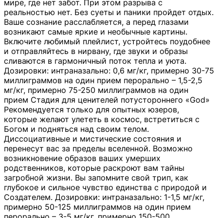
мире, где нет забот. При этом разрыва с
реальностью нет. Без суеты и паники пройдет отдых.
Ваше сознание расслабляется, а перед глазами
возникают самые яркие и необычные картины.
Включите любимый плейлист, устройтесь поудобнее
и отправляйтесь в нирвану, где звуки и образы
сливаются в гармоничный поток тепла и уюта.
Дозировки: интраназально: 0,6 мг/кг, примерно 30-75
миллиграммов на один прием перорально – 1,5-2,5
мг/кг, примерно 75-250 миллиграммов на один
прием Стадия для ценителей потустороннего «God»
Рекомендуется только для опытных юзеров,
которые желают улететь в космос, встретиться с
Богом и подняться над своим телом.
Диссоциативные и мистические состояния и
перенесут вас за пределы вселенной. Возможно
возникновение образов ваших умерших
родственников, которые раскроют вам тайны
загробной жизни. Вы запомните свой трип, как
глубокое и сильное чувство единства с природой и
Создателем. Дозировки: интраназально: 1-1,5 мг/кг,
примерно 50-125 миллиграммов на один прием
перорально – 3-5 мг/кг, примерно 150-500