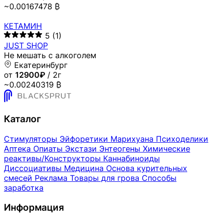
~0.00167478 ₿
КЕТАМИН
5
(1)
JUST SHOP
Не мешать с алкоголем
Екатеринбург
от
12900₽
/ 2г
~0.00240319 ₿
Каталог
Стимуляторы
Эйфоретики
Марихуана
Психоделики
Аптека
Опиаты
Экстази
Энтеогены
Химические
реактивы/Конструкторы
Каннабиноиды
Диссоциативы
Медицина
Основа курительных
смесей
Реклама
Товары для грова
Способы
заработка
Информация