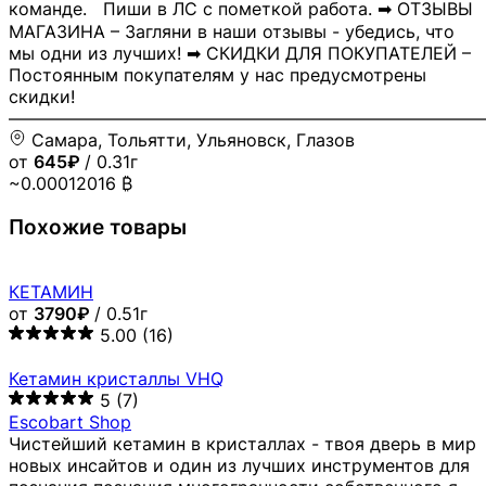
команде. Пиши в ЛС с пометкой работа. ➡ ОТЗЫВЫ
МАГАЗИНА – Загляни в наши отзывы - убедись, что
мы одни из лучших! ➡ СКИДКИ ДЛЯ ПОКУПАТЕЛЕЙ –
Постоянным покупателям у нас предусмотрены
скидки!
―――――――――――――――――――――――――――
Самара, Тольятти, Ульяновск, Глазов
от
645₽
/ 0.31г
~0.00012016 ₿
Похожие товары
КЕТАМИН
от
3790₽
/ 0.51г
5.00
(16)
Кетамин кристаллы VHQ
5
(7)
Escobart Shop
Чистейший кетамин в кристаллах - твоя дверь в мир
новых инсайтов и один из лучших инструментов для