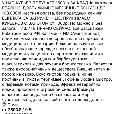
У НАС КУРЬЕР ПОЛУЧАЕТ 1500 р ЗА КЛАД 1г, включая
РЕАЛЬНО ДОСТИЖИМЫЕ МЕСЯЧНЫЕ БОНУСЫ ДО
100.000р! Честная оплата, без подводных камней.
ВЫПЛАТА ЗА ЗАГРУЖЕННЫЕ. ПРИНИМАЕМ
КУРЬЕРОВ С ЗАЛОГОМ от 1000р. Но можно и без
залога. ПИШИТЕ ПРЯМО СЕЙЧАС, все расскажем.
Работаем всей РФ! Кетамин - NMDA-антагонист,
применяемый в качестве средства для наркоза в
медицине и ветеринарии. Реже используется как
обезболивающее (прежде всего в экстренной
медицине и у пациентов с противопоказаниями к
применению опиоидных и барбитуратных
анальгетиков) и для лечения бронхоспазма. Является
также диссоциативным веществом. Внешне кетамин
похож на сахар. Вкус лифтов горький, но не
противный [лифты терпимые]. Горечь уходит быстро,
с первыми нотами прихода. Эффект невероятно
яркий, приходит с огромной силой.Премиум
качество, запредельное блаженство и мир
чувственных удовольствий всего в одном дороге!
Сочи
от
2590₽
/ 0.5г