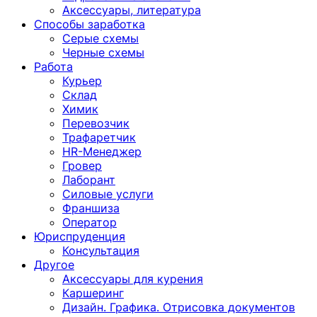
Аксессуары, литература
Способы заработка
Серые схемы
Черные схемы
Работа
Курьер
Склад
Химик
Перевозчик
Трафаретчик
HR-Менеджер
Гровер
Лаборант
Силовые услуги
Франшиза
Оператор
Юриспруденция
Консультация
Другoе
Аксессуары для курения
Каршеринг
Дизайн. Графика. Отрисовка документов