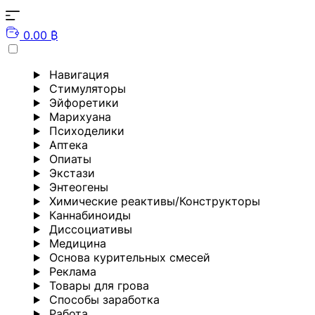
0.00 ₿
Навигация
Стимуляторы
Эйфоретики
Марихуана
Психоделики
Аптека
Опиаты
Экстази
Энтеогены
Химические реактивы/Конструкторы
Каннабиноиды
Диссоциативы
Медицина
Основа курительных смесей
Реклама
Товары для грова
Способы заработка
Работа