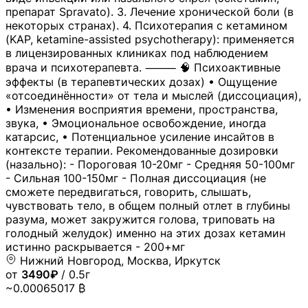
препарат Spravato). 3. Лечение хронической боли (в
некоторых странах). 4. Психотерапия с кетамином
(KAP, ketamine-assisted psychotherapy): применяется
в лицензированных клиниках под наблюдением
врача и психотерапевта. ⸻ 🧠 Психоактивные
эффекты (в терапевтических дозах) • Ощущение
«отсоединённости» от тела и мыслей (диссоциация),
• Изменения восприятия времени, пространства,
звука, • Эмоциональное освобождение, иногда
катарсис, • Потенциальное усиление инсайтов в
контексте терапии. Рекомендованные дозировки
(назально): - Пороговая 10-20мг - Средняя 50-100мг
- Сильная 100-150мг - Полная диссоциация (не
сможете передвигаться, говорить, слышать,
чувствовать тело, в общем полный отлет в глубины
разума, может закружится голова, триповать на
голодный желудок) именно на этих дозах кетамин
истинно раскрывается - 200+мг
Нижний Новгород, Москва, Иркутск
от
3490₽
/ 0.5г
~0.00065017 ₿