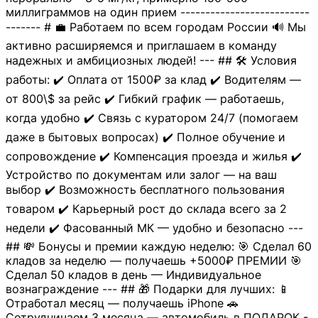
миллиграммов на один прием --------------------------
------- # 💼 Работаем по всем городам России 🔊 Мы
активно расширяемся и приглашаем в команду
надежных и амбициозных людей! --- ## 🛠 Условия
работы: ✔️ Оплата от 1500₽ за клад ✔️ Водителям —
от 800\$ за рейс ✔️ Гибкий график — работаешь,
когда удобно ✔️ Связь с куратором 24/7 (помогаем
даже в бытовых вопросах) ✔️ Полное обучение и
сопровождение ✔️ Компенсация проезда и жилья ✔️
Устройство по документам или залог — на ваш
выбор ✔️ Возможность бесплатного пользования
товаром ✔️ Карьерный рост до склада всего за 2
недели ✔️ Фасованный МК — удобно и безопасно ---
## 💸 Бонусы и премии каждую неделю: 🎯 Сделал 60
кладов за неделю — получаешь +5000₽ ПРЕМИИ 🎯
Сделал 50 кладов в день — Индивидуальное
вознаграждение --- ## 🎁 Подарки для лучших: 📱
Отработал месяц — получаешь iPhone 🚗
Сотрудничаем 3 месяца — автомобиль в ПОДАРОК -