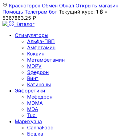
Красногорск
Обмен
Обнал
Открыть магазин
Помощь
Телеграм бот
Текущий курс: 1 ₿ =
5367863.25 ₽
Каталог
Стимуляторы
Альфа-ПВП
Амфетамин
Кокаин
Метамфетамин
MDPV
Эфедрон
Винт
Катиноны
Эйфоретики
Мефедрон
MDMA
MDA
Tuci
Марихуана
CannaFood
Бошка