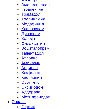
Амитриптилин
Габапентин
Трамадол
Тропикамид
Модафинил
Клоназепам
Диазепам
Золофт
Флуоксетин
Эсциталопрам
Тапентадол
Атаракс
Аминазин
Андипал
Клофелин
Кветиапин
Субутекс
Оксикодон
Аддералл
Метилфенидат
Опиаты
Героин